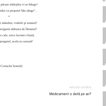
n păcate nădejdea vi se frânge!
astăzi cu propriul Său sânge!…
*
iţi mândria, visările şi somnul!
ştergarul alăturea de Domnul!
pe cale, orice lucrare-i bună,
ştergarul, acela ia cunună!
 Costache Ioanid)
Articolul următor
l
Medicament o dată pe an?