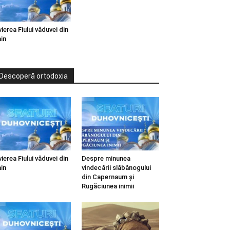
vierea Fiului văduvei din
in
Descoperă ortodoxia
vierea Fiului văduvei din
Despre minunea
in
vindecării slăbănogului
din Capernaum și
Rugăciunea inimii