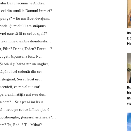
reabă Duhul acuma pe Andrei.
cel din urmă la Domnul între ei?
ii punga? – Eu am făcut de-ajuns.
inde. Şi mielul l-am străpuns…
În
rei oare să fii tu cel ce spală?
Do
luptă-n mine o umbră de-ndoială…
Hr
u, Filip? Dar tu, Tadeu? Dar tu…?
 cuget răspunsul a fost: Nu.
Şi brâul şi haina-ntr-un ungher,
Stăpânul cel coborât din cer
 ştergarul, S-a aplecat uşor
ucenicii, ca rob al tuturor!
Re
bi
a vremii, atâţia ani s-au dus.
ma
a oară? – Se-aşează iar Iisus
vi
să-ntrebe pe cei ce-L înconjoară:
 tu, Gheorghe, ştergarul astă seară?…
oara? Tu, Radu? Tu, Mihai?…