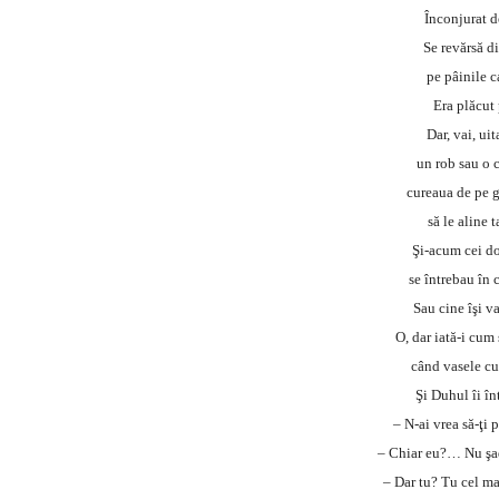
Înconjurat de
Se revărsă d
pe pâinile 
Era plăcut 
Dar, vai, ui
un rob sau o c
cureaua de pe g
să le aline 
Şi-acum cei do
se întrebau în 
Sau cine îşi v
O, dar iată-i cum
când vasele cu
Şi Duhul îi în
– N-ai vrea să-ţi p
– Chiar eu?… Nu şad
– Dar tu? Tu cel m