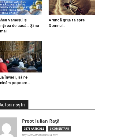
heu Vameșul și
Aruncă grija ta spre
ințirea de casă… Și nu
Domnul…
mai!
ua Învierii, să ne
minăm popoare…
Autorii noștri
Preot Iulian Raţă
3878 ARTICOLE
6 COMENTARII
http://www.ortodoxia.md