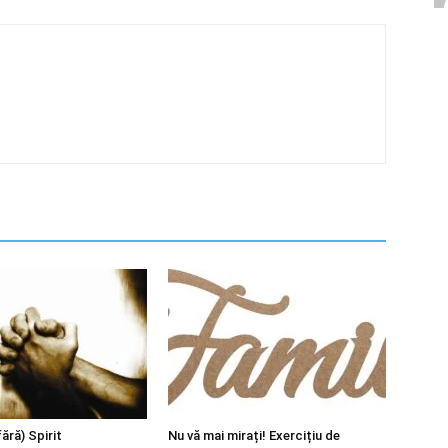
fără) Spirit
Nu vă mai mirați! Exercițiu de