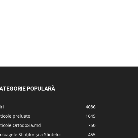
ATEGORIE POPULARĂ
iri
4086
ticole preluate
1645
ticole Ortodoxia.md
750
oloagele Sfinților și a Sfintelor
455