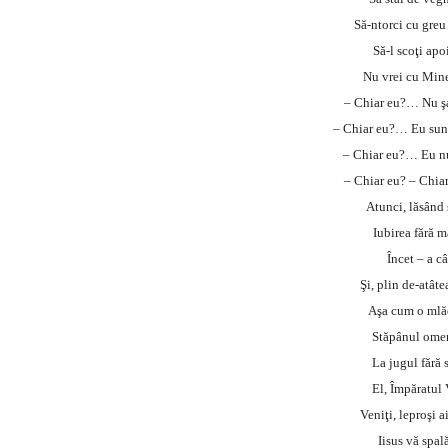
Să-ntorci cu greu
Să-l scoţi apoi
Nu vrei cu Mine,
– Chiar eu?… Nu şa
– Chiar eu?… Eu sunt
– Chiar eu?… Eu nu
– Chiar eu? – Chiar
Atunci, lăsând 
Iubirea fără m
Încet – a câ
Şi, plin de-atâte
Aşa cum o mlăd
Stăpânul omen
La jugul fără 
El, Împăratul V
Veniţi, leproşi a
Iisus vă spal