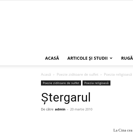
ACASĂ
ARTICOLE ŞI STUDII
RUGĂ
Acasă
Poezie ziditoare de sulfet
Poezia religioasă
Poezie ziditoare de sulfet
Poezia religioasă
Ştergarul
De către
admin
-
20 martie 2010
La Cina cea 