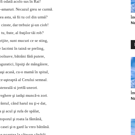
fi odată acolo sus în Rai!
e-amaruri. Necazul greu se curmă.
a asta, să fii tu cel din urmă?
În
Na
cinste, dar trebuie şi-un ciob!
 tu, frate, al fraţilor tăi rob?
ijite, sunt mucuri ce se sting,
 lacrimi în taină se preling,
olnave, bătrâni fără putere,
guratici, lipsiţi de mângâiere,
aşi acasă, cu-o mamă în spital,
ce-aşteaptă al Cerului semnal.
steneală si jertfă uneori.
În
veghere şi iarăşi muncă-n zori.
Na
tul, când harul nu ţi-e dat,
 şi acul şi rufa de spălat,
 toporul şi roata la fântână,
casei şi-n gard la vreo bătrână.
he noaptea la câte-un căpătâi,