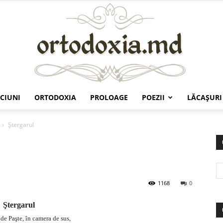
CIUNI
ORTODOXIA
PROLOAGE
POEZII
LĂCAŞURI
Ortodoxia.md
Ştergarul
1168
0
Ştergarul
de Paşte, în camera de sus,