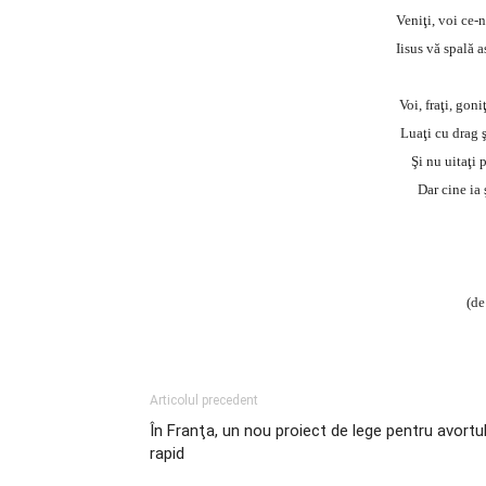
Veniţi, voi ce-
Iisus vă spală 
Voi, fraţi, gon
Luaţi cu drag 
Şi nu uitaţi 
Dar cine ia 
(de
Articolul precedent
În Franţa, un nou proiect de lege pentru avortu
rapid