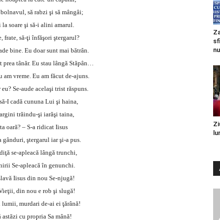
 bolnavul, să rabzi şi să mângâi;
 la soare şi să-i alini amarul.
Za
 frate, să-ţi înfăşori ştergarul?
sf
nu
de bine. Eu doar sunt mai bătrân.
 prea tânăr. Eu stau lângă Stăpân…
 am vreme. Eu am făcut de-ajuns.
 eu? Se-aude acelaşi trist răspuns.
să-I cadă cununa Lui şi haina,
argini trăindu-şi iarăşi taina,
Zi
ta oară? – S-a ridicat Iisus
lu
a gânduri, ştergarul iar şi-a pus.
iţă se-apleacă lângă trunchi,
irii Se-apleacă în genunchi.
slavă Iisus din nou Se-njugă!
ieţii, din nou e rob şi slugă!
i lumii, murdari de-ai ei ţărână!
ă astăzi cu propria Sa mână!