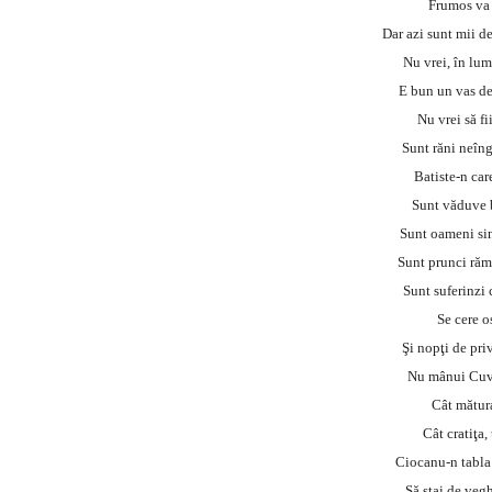
Frumos va 
Dar azi sunt mii d
Nu vrei, în lume
E bun un vas de 
Nu vrei să fii
Sunt răni neîngr
Batiste-n care
Sunt văduve b
Sunt oameni sin
Sunt prunci răm
Sunt suferinzi 
Se cere o
Şi nopţi de pri
Nu mânui Cuvân
Cât mătura
Cât cratiţa,
Ciocanu-n tabla 
Să stai de veg