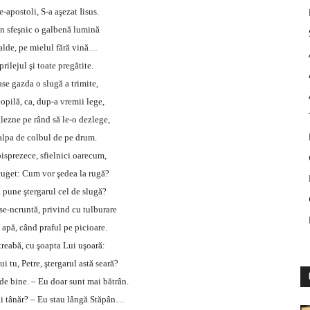
-apostoli, S-a aşezat Iisus.
in sfeşnic o galbenă lumină
calde, pe mielul fără vină…
prilejul şi toate pregătite.
tase gazda o slugă a trimite,
opilă, ca, dup-a vremii lege,
lezne pe rând să le-o dezlege,
talpa de colbul de pe drum.
isprezece, sfielnici oarecum,
cuget: Cum vor şedea la rugă?
a pune ştergarul cel de slugă?
 se-ncruntă, privind cu tulburare
 apă, când praful pe picioare.
treabă, cu şoapta Lui uşoară:
ui tu, Petre, ştergarul astă seară?
e bine. – Eu doar sunt mai bătrân.
ai tânăr? – Eu stau lângă Stăpân…