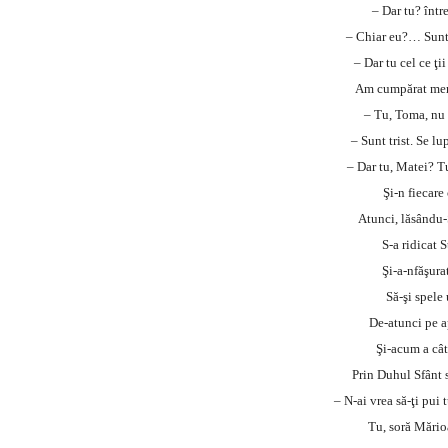
– Dar tu? înt
– Chiar eu?… Sunt 
– Dar tu cel ce ţ
Am cumpărat mer
– Tu, Toma, nu v
– Sunt trist. Se 
– Dar tu, Matei? T
Şi-n fiecare
Atunci, lăsându-
S-a ridicat 
Şi-a-nfăşurat
Să-şi spele 
De-atunci pe ap
Şi-acum a cât
Prin Duhul Sfânt 
– N-ai vrea să-ţi pui
Tu, soră Mări