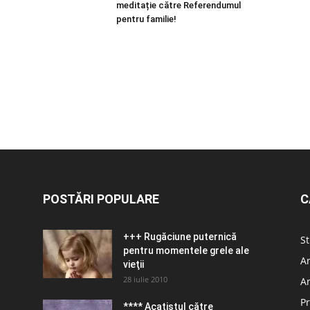
meditație către Referendumul
pentru familie!
POSTĂRI POPULARE
C
+++ Rugăciune puternică
St
pentru momentele grele ale
Ar
vieţii
28 iulie 2010
Ar
Pr
**** Acatistul către