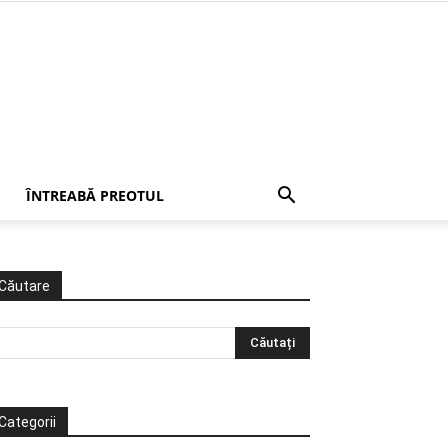
ÎNTREABĂ PREOTUL
Căutare
Categorii