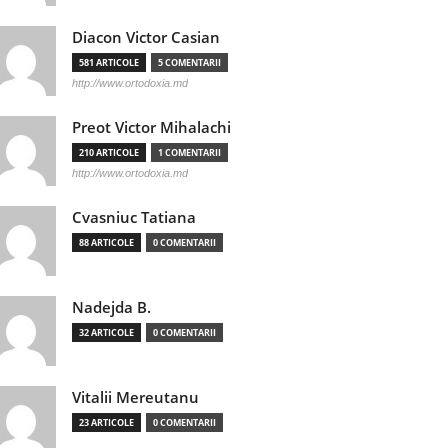
Diacon Victor Casian
581 ARTICOLE
5 COMENTARII
http://www.ortodoxia.md
Preot Victor Mihalachi
210 ARTICOLE
1 COMENTARII
http://www.ortodoxia.md
Cvasniuc Tatiana
88 ARTICOLE
0 COMENTARII
Nadejda B.
32 ARTICOLE
0 COMENTARII
Vitalii Mereutanu
23 ARTICOLE
0 COMENTARII