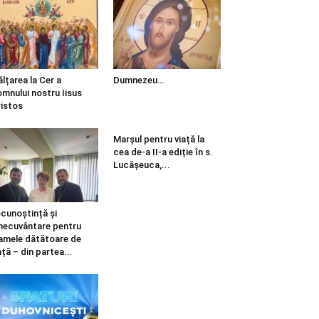
ălțarea la Cer a
Dumnezeu…
mnului nostru Iisus
istos
Marșul pentru viață la
cea de-a II-a ediție în s.
Lucășeuca,...
cunoștință și
necuvântare pentru
mele dătătoare de
ață – din partea...