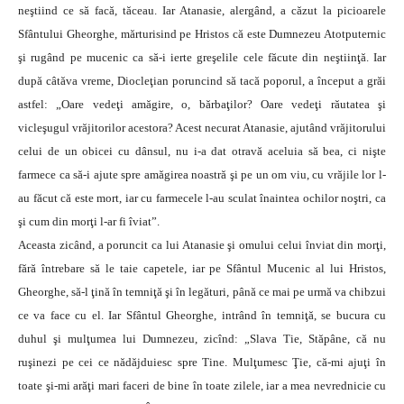
neştiind ce să facă, tăceau. Iar Atanasie, alergând, a căzut la picioarele
Sfântului Gheorghe, mărturisind pe Hristos că este Dumnezeu Atotputernic
şi rugând pe mucenic ca să-i ierte greşelile cele făcute din neştiinţă. Iar
după câtăva vreme, Diocleţian poruncind să tacă poporul, a început a grăi
astfel: „Oare vedeţi amăgire, o, bărbaţilor? Oare vedeţi răutatea şi
vicleşugul vrăjitorilor acestora? Acest necurat Atanasie, ajutând vrăjitorului
celui de un obicei cu dânsul, nu i-a dat otravă aceluia să bea, ci nişte
farmece ca să-i ajute spre amăgirea noastră şi pe un om viu, cu vrăjile lor l-
au făcut că este mort, iar cu farmecele l-au sculat înaintea ochilor noştri, ca
şi cum din morţi l-ar fi îviat”.
Aceasta zicând, a poruncit ca lui Atanasie şi omului celui înviat din morţi,
fără întrebare să le taie capetele, iar pe Sfântul Mucenic al lui Hristos,
Gheorghe, să-l ţină în temniţă şi în legături, până ce mai pe urmă va chibzui
ce va face cu el. Iar Sfântul Gheorghe, intrând în temniţă, se bucura cu
duhul şi mulţumea lui Dumnezeu, zicînd: „Slava Tie, Stăpâne, că nu
ruşinezi pe cei ce nădăjduiesc spre Tine. Mulţumesc Ţie, că-mi ajuţi în
toate şi-mi arăţi mari faceri de bine în toate zilele, iar a mea nevrednicie cu