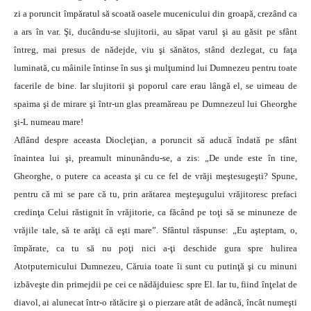
zi a poruncit împăratul să scoată oasele mucenicului din groapă, crezând ca
a ars în var. Şi, ducându-se slujitorii, au săpat varul şi au găsit pe sfânt
întreg, mai presus de nădejde, viu şi sănătos, stând dezlegat, cu faţa
luminată, cu mâinile întinse în sus şi mulţumind lui Dumnezeu pentru toate
facerile de bine. Iar slujitorii şi poporul care erau lângă el, se uimeau de
spaima şi de mirare şi într-un glas preamăreau pe Dumnezeul lui Gheorghe
şi-L numeau mare!
Aflând despre aceasta Diocleţian, a poruncit să aducă îndată pe sfânt
înaintea lui şi, preamult minunându-se, a zis: „De unde este în tine,
Gheorghe, o putere ca aceasta şi cu ce fel de vrăji meştesugeşti? Spune,
pentru că mi se pare că tu, prin arătarea meşteşugului vrăjitoresc prefaci
credinţa Celui răstignit în vrăjitorie, ca făcând pe toţi să se minuneze de
vrăjile tale, să te arăţi că eşti mare”. Sfântul răspunse: „Eu aşteptam, o,
împărate, ca tu să nu poţi nici a-ţi deschide gura spre hulirea
Atotputernicului Dumnezeu, Căruia toate îi sunt cu putinţă şi cu minuni
izbăveşte din primejdii pe cei ce nădăjduiesc spre El. Iar tu, fiind înţelat de
diavol, ai alunecat într-o rătăcire şi o pierzare atât de adâncă, încât numeşti