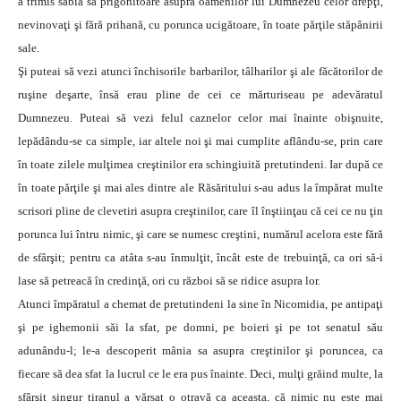
a trimis sabia sa prigonitoare asupra oamenilor lui Dumnezeu celor drepţi,
nevinovaţi şi fără prihană, cu porunca ucigătoare, în toate părţile stăpânirii
sale.
Şi puteai să vezi atunci închisorile barbarilor, tâlharilor şi ale făcătorilor de
ruşine deşarte, însă erau pline de cei ce mărturiseau pe adevăratul
Dumnezeu. Puteai să vezi felul caznelor celor mai înainte obişnuite,
lepădându-se ca simple, iar altele noi şi mai cumplite aflându-se, prin care
în toate zilele mulţimea creştinilor era schingiuită pretutindeni. Iar după ce
în toate părţile şi mai ales dintre ale Răsăritului s-au adus la împărat multe
scrisori pline de clevetiri asupra creştinilor, care îl înştiinţau că cei ce nu ţin
porunca lui întru nimic, şi care se numesc creştini, numărul acelora este fără
de sfârşit; pentru ca atâta s-au înmulţit, încât este de trebuinţă, ca ori să-i
lase să petreacă în credinţă, ori cu război să se ridice asupra lor.
Atunci împăratul a chemat de pretutindeni la sine în Nicomidia, pe antipaţi
şi pe ighemonii săi la sfat, pe domni, pe boieri şi pe tot senatul său
adunându-l; le-a descoperit mânia sa asupra creştinilor şi poruncea, ca
fiecare să dea sfat la lucrul ce le era pus înainte. Deci, mulţi grăind multe, la
sfârşit singur tiranul a vărsat o otravă ca aceasta, că nimic nu este mai