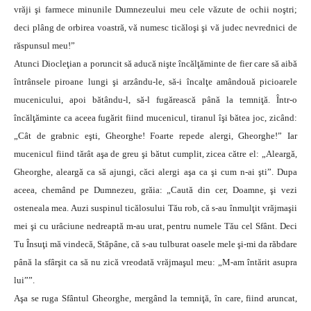
vrăji şi farmece minunile Dumnezeului meu cele văzute de ochii noştri;
deci plâng de orbirea voastră, vă numesc ticăloşi şi vă judec nevrednici de
răspunsul meu!”
Atunci Diocleţian a poruncit să aducă nişte încălţăminte de fier care să aibă
întrânsele piroane lungi şi arzându-le, să-i încalţe amândouă picioarele
mucenicului, apoi bătându-l, să-l fugărească până la temniţă. Într-o
încălţăminte ca aceea fugărit fiind mucenicul, tiranul îşi bătea joc, zicând:
„Cât de grabnic eşti, Gheorghe! Foarte repede alergi, Gheorghe!” Iar
mucenicul fiind tărât aşa de greu şi bătut cumplit, zicea către el: „Aleargă,
Gheorghe, aleargă ca să ajungi, căci alergi aşa ca şi cum n-ai şti”. Dupa
aceea, chemând pe Dumnezeu, grăia: „Caută din cer, Doamne, şi vezi
osteneala mea. Auzi suspinul ticălosului Tău rob, că s-au înmulţit vrăjmaşii
mei şi cu urâciune nedreaptă m-au urat, pentru numele Tău cel Sfânt. Deci
Tu Însuţi mă vindecă, Stăpâne, că s-au tulburat oasele mele şi-mi da răbdare
până la sfârşit ca să nu zică vreodată vrăjmaşul meu: „M-am întărit asupra
lui””.
Aşa se ruga Sfântul Gheorghe, mergând la temniţă, în care, fiind aruncat,