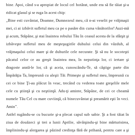
bine. Apoi, când s-a apropiat de locul cel hotârat, unde era să fie tăiat şi-a
ridicat glasul şi se ruga în acest chip:
„Bine esti cuvântat, Doamne, Dumnezeul meu, că n-ai veselit pe vrăjmaşii
mei, ci ai izbăvit sufletul meu ca pe o pasăre din cursa vânătorilor! Auzi-mă
şi acum, Stăpâne, şi stai înaintea robului Tău în ceasul acesta de la sfârşit şi
izbăveşte sufletul meu de meşteşugirile duhului celui din văzduh, al
vrăjmaşului celui mare şi de duhurile cele necurate. Şi să nu le socoteşti
păcatul celor ce au greşit înaintea mea, în neputinţa lor, ci iertare şi
dragoste arată-le lor, că şi aceia, cunoscându-Te, să câştige parte din
Împărăţia Ta, împreună cu aleşii Tăi. Primeşte şi sufletul meu, împreună cu
cei ce bine Ţi-au plăcut în veac, trecând cu vederea toate greşelile mele
cele cu ştiinţă şi cu neştiinţă. Adu-ţi aminte, Stăpâne, de cei ce cheamă
numele Tău Cel cu mare cuviinţă, că binecuvântat şi preamărit eşti în veci.
Amin”.
Astfel rugându-se cu bucurie şi-a plecat capul sub sabie. Şi a fost tăiat în
ziua de douăzeci şi trei a lunii Aprilie, săvârşindu-şi bine mărturisirea,
împlinindu-şi alergarea şi păzind credinţa fără de prihană, pentru care a şi