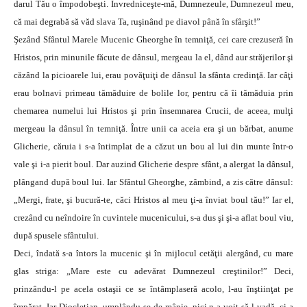
darul Tău o împodobeşti. Învredniceşte-mă, Dumnezeule, Dumnezeul meu,
că mai degrabă să văd slava Ta, ruşinând pe diavol până în sfârşit!”
Şezând Sfântul Marele Mucenic Gheorghe în temniţă, cei care crezuseră în
Hristos, prin minunile făcute de dânsul, mergeau la el, dând aur străjerilor şi
căzând la picioarele lui, erau povăţuiţi de dânsul la sfânta credinţă. Iar câţi
erau bolnavi primeau tămăduire de bolile lor, pentru că îi tămăduia prin
chemarea numelui lui Hristos şi prin însemnarea Crucii, de aceea, mulţi
mergeau la dânsul în temniţă. Între unii ca aceia era şi un bărbat, anume
Glicherie, căruia i s-a întimplat de a căzut un bou al lui din munte într-o
vale şi i-a pierit boul. Dar auzind Glicherie despre sfânt, a alergat la dânsul,
plângand după boul lui. Iar Sfântul Gheorghe, zâmbind, a zis către dânsul:
„Mergi, frate, şi bucură-te, căci Hristos al meu ţi-a înviat boul tău!” Iar el,
crezând cu neîndoire în cuvintele mucenicului, s-a dus şi şi-a aflat boul viu,
după spusele sfântului.
Deci, îndată s-a întors la mucenic şi în mijlocul cetăţii alergând, cu mare
glas striga: „Mare este cu adevărat Dumnezeul creştinilor!” Deci,
prinzându-l pe acela ostaşii ce se întâmplaseră acolo, l-au înştiinţat pe
împărat. Iar Diocleţian, umplându-se de mânie, nici n-a voit să-l vadă, ci a