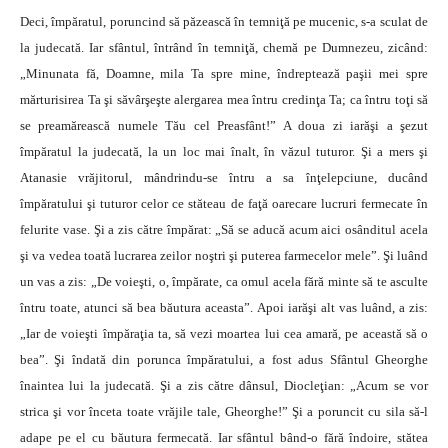
Deci, împăratul, poruncind să păzească în temniţă pe mucenic, s-a sculat de
la judecată. Iar sfântul, întrând în temniţă, chemă pe Dumnezeu, zicând:
„Minunata fă, Doamne, mila Ta spre mine, îndreptează paşii mei spre
mărturisirea Ta şi săvârşeşte alergarea mea întru credinţa Ta; ca întru toţi să
se preamărească numele Tău cel Preasfânt!” A doua zi iarăşi a şezut
împăratul la judecată, la un loc mai înalt, în văzul tuturor. Şi a mers şi
Atanasie vrăjitorul, mândrindu-se întru a sa înţelepciune, ducând
împăratului şi tuturor celor ce stăteau de faţă oarecare lucruri fermecate în
felurite vase. Şi a zis către împărat: „Să se aducă acum aici osânditul acela
şi va vedea toată lucrarea zeilor noştri şi puterea farmecelor mele”. Şi luând
un vas a zis: „De voieşti, o, împărate, ca omul acela fără minte să te asculte
întru toate, atunci să bea băutura aceasta”. Apoi iarăşi alt vas luând, a zis:
„Iar de voieşti împăraţia ta, să vezi moartea lui cea amară, pe această să o
bea”. Şi îndată din porunca împăratului, a fost adus Sfântul Gheorghe
înaintea lui la judecată. Şi a zis către dânsul, Diocleţian: „Acum se vor
strica şi vor înceta toate vrăjile tale, Gheorghe!” Şi a poruncit cu sila să-l
adape pe el cu băutura fermecată. Iar sfântul bând-o fără îndoire, stătea