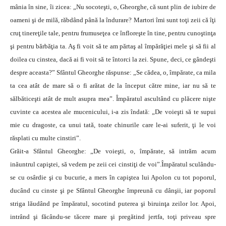
mânia în sine, îi zicea: „Nu socoteşti, o, Gheorghe, că sunt plin de iubire de
oameni şi de milă, răbdând până la îndurare? Martori îmi sunt toţi zeii că îţi
cruţ tinereţile tale, pentru frumuseţea ce înfloreşte în tine, pentru cunoştinţa
şi pentru bărbăţia ta. Aş fi voit să te am părtaş al împărăţiei mele şi să fii al
doilea cu cinstea, dacă ai fi voit să te întorci la zei. Spune, deci, ce gândeşti
despre aceasta?” Sfântul Gheorghe răspunse: „Se cădea, o, împărate, ca mila
ta cea atât de mare să o fi arătat de la început către mine, iar nu să te
sălbăticeşti atât de mult asupra mea”. Împăratul ascultând cu plăcere nişte
cuvinte ca acestea ale mucenicului, i-a zis îndată: „De voieşti să te supui
mie cu dragoste, ca unui tată, toate chinurile care le-ai suferit, ţi le voi
răsplati cu multe cinstiri”.
Grăit-a Sfântul Gheorghe: „De voieşti, o, împărate, să intrăm acum
inăuntrul capiştei, să vedem pe zeii cei cinstiţi de voi”.Împăratul sculându-
se cu osârdie şi cu bucurie, a mers în capiştea lui Apolon cu tot poporul,
ducând cu cinste şi pe Sfântul Gheorghe împreună cu dânşii, iar poporul
striga lăudând pe împăratul, socotind puterea şi biruinţa zeilor lor. Apoi,
intrând şi făcându-se tăcere mare şi pregătind jertfa, toţi priveau spre