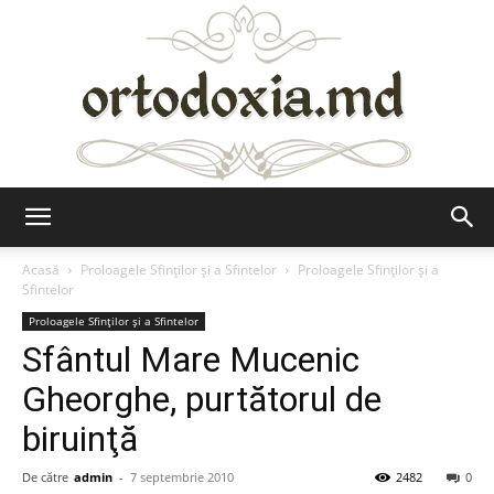
Ortodoxia.md
Acasă
Proloagele Sfinților și a Sfintelor
Proloagele Sfinților și a
Sfintelor
Proloagele Sfinților și a Sfintelor
Sfântul Mare Mucenic
Gheorghe, purtătorul de
biruinţă
De către
admin
-
7 septembrie 2010
2482
0