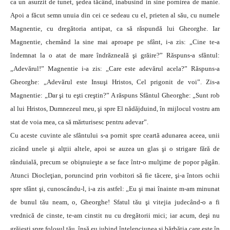
ca un asurzit de tunet, şedea tăcând, inabusind in sine pornirea de manie.
Apoi a făcut semn unuia din cei ce sedeau cu el, prieten al său, cu numele
Magnentie, cu dregătoria antipat, ca să răspundă lui Gheorghe. Iar
Magnentie, chemând la sine mai aproape pe sfânt, i-a zis: „Cine te-a
îndemnat la o atat de mare îndrăzneală şi grăire?” Răspuns-a sfântul:
„Adevărul!” Magnentie i-a zis: „Care este adevărul acela?” Răspuns-a
Gheorghe: „Adevărul este Insuşi Hristos, Cel prigonit de voi”. Zis-a
Magnentie: „Dar şi tu eşti creştin?” A răspuns Sfântul Gheorghe: „Sunt rob
al lui Hristos, Dumnezeul meu, şi spre El nădăjduind, în mijlocul vostru am
stat de voia mea, ca să mărturisesc pentru adevar”.
Cu aceste cuvinte ale sfântului s-a pornit spre ceartă adunarea aceea, unii
zicând unele şi alţtii altele, apoi se auzea un glas şi o strigare fără de
rânduială, precum se obişnuieşte a se face într-o mulţime de popor păgân.
Atunci Diocleţian, poruncind prin vorbitori să fie tăcere, şi-a întors ochii
spre sfânt şi, cunoscându-l, i-a zis astfel: „Eu şi mai înainte m-am minunat
de bunul tău neam, o, Gheorghe! Sfatul tău şi vitejia judecând-o a fi
vrednică de cinste, te-am cinstit nu cu dregătorii mici; iar acum, deşi nu
grăiesti spre folosul tău, însă eu iubind înţelepciunea şi bărbăţia care este în