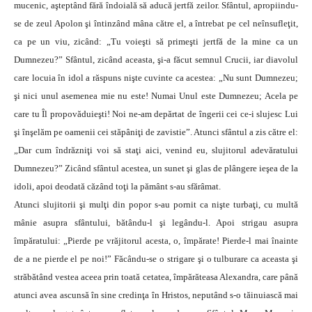
mucenic, aşteptând fără îndoială să aducă jertfă zeilor. Sfântul, apropiindu-
se de zeul Apolon şi întinzând mâna către el, a întrebat pe cel neînsufleţit,
ca pe un viu, zicând: „Tu voieşti să primeşti jertfă de la mine ca un
Dumnezeu?” Sfântul, zicând aceasta, şi-a făcut semnul Crucii, iar diavolul
care locuia în idol a răspuns nişte cuvinte ca acestea: „Nu sunt Dumnezeu;
şi nici unul asemenea mie nu este! Numai Unul este Dumnezeu; Acela pe
care tu Îl propovăduieşti! Noi ne-am depărtat de îngerii cei ce-i slujesc Lui
şi înşelăm pe oamenii cei stăpâniţi de zavistie”. Atunci sfântul a zis către el:
„Dar cum îndrăzniţi voi să staţi aici, venind eu, slujitorul adevăratului
Dumnezeu?” Zicând sfântul acestea, un sunet şi glas de plângere ieşea de la
idoli, apoi deodată căzând toţi la pământ s-au sfărâmat.
Atunci slujitorii şi mulţi din popor s-au pornit ca nişte turbaţi, cu multă
mânie asupra sfântului, bătându-l şi legându-l. Apoi strigau asupra
împăratului: „Pierde pe vrăjitorul acesta, o, împărate! Pierde-l mai înainte
de a ne pierde el pe noi!” Făcându-se o strigare şi o tulburare ca aceasta şi
străbătând vestea aceea prin toată cetatea, împărăteasa Alexandra, care până
atunci avea ascunsă în sine credinţa în Hristos, neputând s-o tăinuiască mai