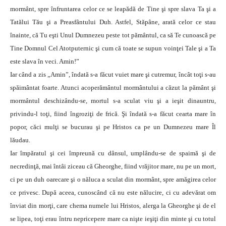
mormânt, spre înfruntarea celor ce se leapădă de Tine şi spre slava Ta şi a
Tatălui Tău şi a Preasfântului Duh. Astfel, Stăpâne, arată celor ce stau
înainte, că Tu eşti Unul Dumnezeu peste tot pământul, ca să Te cunoască pe
Tine Domnul Cel Atotputernic şi cum că toate se supun voinţei Tale şi a Ta
este slava în veci. Amin!”
Iar când a zis „Amin”, îndată s-a făcut vuiet mare şi cutremur, încât toţi s-au
spăimântat foarte. Atunci acoperământul mormântului a căzut la pământ şi
mormântul deschizându-se, mortul s-a sculat viu şi a ieşit dinauntru,
privindu-l toţi, fiind îngroziţi de frică. Şi îndată s-a făcut cearta mare în
popor, căci mulţi se bucurau şi pe Hristos ca pe un Dumnezeu mare Îl
lăudau.
Iar împăratul şi cei împreună cu dânsul, umplându-se de spaimă şi de
necredinţă, mai întâi ziceau că Gheorghe, fiind vrăjitor mare, nu pe un mort,
ci pe un duh oarecare şi o năluca a sculat din mormânt, spre amăgirea celor
ce privesc. După aceea, cunoscând că nu este nălucire, ci cu adevărat om
înviat din morţi, care chema numele lui Hristos, alerga la Gheorghe şi de el
se lipea, toţi erau întru nepricepere mare ca nişte ieşiţi din minte şi cu totul