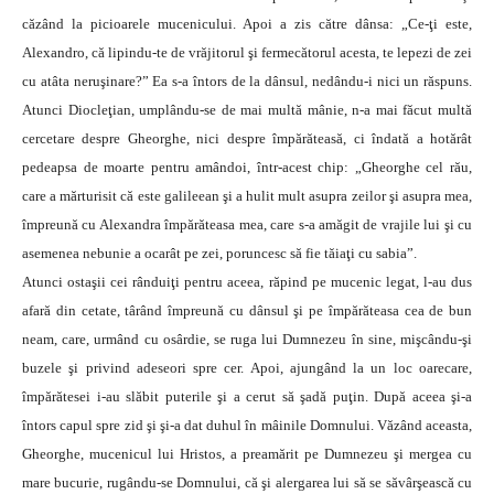
căzând la picioarele mucenicului. Apoi a zis către dânsa: „Ce-ţi este,
Alexandro, că lipindu-te de vrăjitorul şi fermecătorul acesta, te lepezi de zei
cu atâta neruşinare?” Ea s-a întors de la dânsul, nedându-i nici un răspuns.
Atunci Diocleţian, umplându-se de mai multă mânie, n-a mai făcut multă
cercetare despre Gheorghe, nici despre împărăteasă, ci îndată a hotărât
pedeapsa de moarte pentru amândoi, într-acest chip: „Gheorghe cel rău,
care a mărturisit că este galileean şi a hulit mult asupra zeilor şi asupra mea,
împreună cu Alexandra împărăteasa mea, care s-a amăgit de vrajile lui şi cu
asemenea nebunie a ocarât pe zei, poruncesc să fie tăiaţi cu sabia”.
Atunci ostaşii cei rânduiţi pentru aceea, răpind pe mucenic legat, l-au dus
afară din cetate, târând împreună cu dânsul şi pe împărăteasa cea de bun
neam, care, urmând cu osârdie, se ruga lui Dumnezeu în sine, mişcându-şi
buzele şi privind adeseori spre cer. Apoi, ajungând la un loc oarecare,
împărătesei i-au slăbit puterile şi a cerut să şadă puţin. După aceea şi-a
întors capul spre zid şi şi-a dat duhul în mâinile Domnului. Văzând aceasta,
Gheorghe, mucenicul lui Hristos, a preamărit pe Dumnezeu şi mergea cu
mare bucurie, rugându-se Domnului, că şi alergarea lui să se săvârşească cu