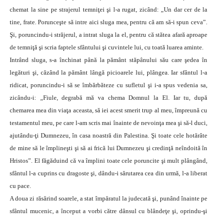
chemat la sine pe strajerul temniţei şi l-a rugat, zicând: „Un dar cer de la
tine, frate. Porunceşte să intre aici sluga mea, pentru că am să-i spun ceva”.
Şi, poruncindu-i străjerul, a intrat sluga la el, pentru că stătea afară aproape
de temniţă şi scria faptele sfântului şi cuvintele lui, cu toată luarea aminte.
Intrând sluga, s-a închinat până la pământ stăpânului său care şedea în
legături şi, căzând la pământ lângă picioarele lui, plângea. Iar sfântul l-a
ridicat, poruncindu-i să se îmbărbăteze cu sufletul şi i-a spus vedenia sa,
zicându-i: „Fiule, degrabă mă va chema Domnul la El. Iar tu, după
chemarea mea din viaţa aceasta, să iei acest smerit trup al meu, împreună cu
testamentul meu, pe care l-am scris mai înainte de nevoinţa mea şi să-l duci,
ajutându-ţi Dumnezeu, în casa noastră din Palestina. Şi toate cele hotărâte
de mine să le împlineşti şi să ai frică lui Dumnezeu şi credinţă neîndoită în
Hristos”. El făgăduind că va împlini toate cele poruncite şi mult plângând,
sfântul l-a cuprins cu dragoste şi, dându-i sărutarea cea din urmă, l-a liberat
cu pace.
A doua zi răsărind soarele, a stat împăratul la judecată şi, punând înainte pe
sfântul mucenic, a început a vorbi către dânsul cu blândeţe şi, oprindu-şi