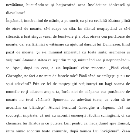
nevătămat, bucurându-se şi batjocorind acea înşelăciune idolească şi
diavolească.
Împăratul, înnebunind de mânie, a poruncit, ca şi cu cealaltă băutura plină
de otravă de moarte, să-l adape cu sila. Iar sfântul neaşteptând ca să-l
silească, a luat singur vasul de bunăvoie şi a băut otrava cea purtătoare de
moarte; dar era fără nici o vătămare cu ajutorul darului lui Dumnezeu, fiind
păzit de moarte. Şi s-a minunat împăratul cu toata suita; asemenea şi
vrăjitorul Atanasie stătea ca ieşit din minţi, minunându-se şi nepricepându-
se. Apoi, după un ceas, a zis împăratul către mucenic: „Până când,
Gheorghe, ne faci a ne mira de faptele tale? Până când ne amîgeşti şi nu ne
spui adevărul? Prin ce fel de meşteşugiri vrăjitoreşti nu bagi seama de
muncile ce-ţi aducem asupra ta, încât nici de adăparea cea purtătoare de
moarte nu te-ai vătămat? Spune-mi cu adevărat toate, ca voim să te
ascultăm cu blândeţe”. Atunci Fericitul Gheorghe a răspuns: „Să nu
socoteşti, împărate, că noi cu scorniri omeneşti răbdăm schingiuiri, ci cu
chemarea lui Hristos şi cu puterea Lui; pentru că, nădăjduind spre Dânsul,
intru nimic socotim toate chinurile, după tainica Lui învăţătură”. Zis-a