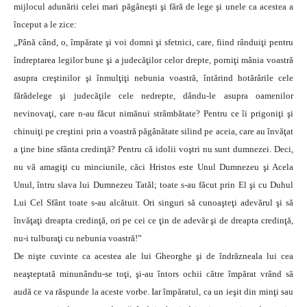
mijlocul adunării celei mari păgâneşti şi fără de lege şi unele ca acestea a
început a le zice:
„Până când, o, împărate şi voi domni şi sfetnici, care, fiind rânduiţi pentru
îndreptarea legilor bune şi a judecăţilor celor drepte, porniţi mânia voastră
asupra creştinilor şi înmulţiţi nebunia voastră, întărind hotărârile cele
fărădelege şi judecăţile cele nedrepte, dându-le asupra oamenilor
nevinovaţi, care n-au făcut nimănui strâmbătate? Pentru ce îi prigoniţi şi
chinuiţi pe creştini prin a voastră păgânătate silind pe aceia, care au învăţat
a ţine bine sfânta credinţă? Pentru că idolii voştri nu sunt dumnezei. Deci,
nu vă amagiţi cu minciunile, căci Hristos este Unul Dumnezeu şi Acela
Unul, întru slava lui Dumnezeu Tatăl; toate s-au făcut prin El şi cu Duhul
Lui Cel Sfânt toate s-au alcătuit. Ori singuri să cunoaşteţi adevărul şi să
învăţaţi dreapta credinţă, ori pe cei ce ţin de adevăr şi de dreapta credinţă,
nu-i tulburaţi cu nebunia voastră!”
De nişte cuvinte ca acestea ale lui Gheorghe şi de îndrăzneala lui cea
neaşteptată minunându-se toţi, şi-au întors ochii către împărat vrând să
audă ce va răspunde la aceste vorbe. Iar împăratul, ca un ieşit din minţi sau