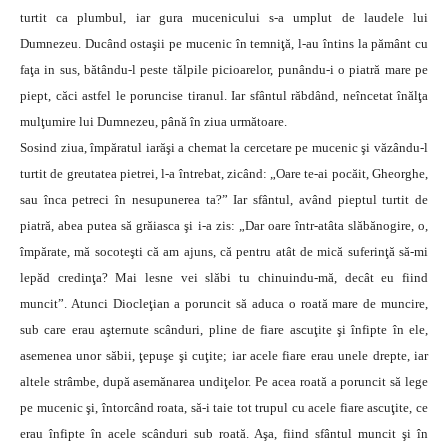
turtit ca plumbul, iar gura mucenicului s-a umplut de laudele lui
Dumnezeu. Ducând ostaşii pe mucenic în temniţă, l-au întins la pământ cu
faţa in sus, bătându-l peste tălpile picioarelor, punându-i o piatră mare pe
piept, căci astfel le poruncise tiranul. Iar sfântul răbdând, neîncetat înălţa
mulţumire lui Dumnezeu, până în ziua următoare.
Sosind ziua, împăratul iarăşi a chemat la cercetare pe mucenic şi văzându-l
turtit de greutatea pietrei, l-a întrebat, zicând: „Oare te-ai pocăit, Gheorghe,
sau înca petreci în nesupunerea ta?” Iar sfântul, având pieptul turtit de
piatră, abea putea să grăiasca şi i-a zis: „Dar oare într-atâta slăbănogire, o,
împărate, mă socoteşti că am ajuns, că pentru atât de mică suferinţă să-mi
lepăd credinţa? Mai lesne vei slăbi tu chinuindu-mă, decât eu fiind
muncit”. Atunci Diocleţian a poruncit să aduca o roată mare de muncire,
sub care erau aşternute scânduri, pline de fiare ascuţite şi înfipte în ele,
asemenea unor săbii, ţepuşe şi cuţite; iar acele fiare erau unele drepte, iar
altele strâmbe, după asemănarea undiţelor. Pe acea roată a poruncit să lege
pe mucenic şi, întorcând roata, să-i taie tot trupul cu acele fiare ascuţite, ce
erau înfipte în acele scânduri sub roată. Aşa, fiind sfântul muncit şi în