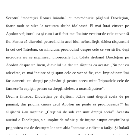
Sceptrul împărăţiei Romei luându-l cu nevrednicie păgânul Diocleţian,
foarte mult se silea la necurata slujbă idolească. El mai întai cinstea pe
Apolon vrăjitorul, ca şi cum i-ar fi fost mai înainte vestitor de cele ce vor să
fie. Pentru că diavolul petrecând in acel idol neînsufleţit, dădea răspunsuri
la cei ce-l întrebau, cu minciuna proorocind despre cele ce vor să fie, deşi
niciodată nu se împlineau proorociile lui. Odată îtrebând Diocleţian pe
Apolon despre un lucru, diavolul i-a dat un răspuns ca acesta: „Nu pot cu
adevărat, ca mai înainte să-ţi spun cele ce vor să fie, căci împiedicare îmi
fac oamenii cei drepţi pe pământ şi pentru aceea mint Tripoadele cele de
farmece în capişti; pentru ca drepţii sleiesc a noastră putere”.
Deci, a întrebat Diocleţian pe slujitori: „Cine sunt drepţii aceia de pe
pământ, din pricina cărora zeul Apolon nu poate să proorocească?” Iar
slujitorii i-au raspuns: „Creştinii de sub cer sunt drepţii aceia”. Aceasta
auzind-o Diocleţian, s-a umplut de mânie şi de iuţime asupra creştinilor şi
prigonirea cea de deasupra lor care abia încetase, a ridicat-o iarăşi. Şi îndată