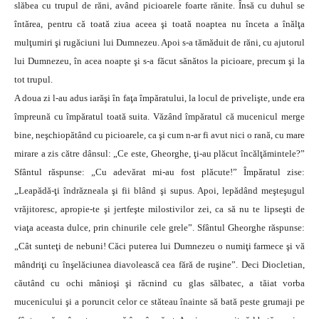
slăbea cu trupul de răni, având picioarele foarte rănite. Însă cu duhul se
întărea, pentru că toată ziua aceea şi toată noaptea nu înceta a înălţa
mulţumiri şi rugăciuni lui Dumnezeu. Apoi s-a tămăduit de răni, cu ajutorul
lui Dumnezeu, în acea noapte şi s-a făcut sănătos la picioare, precum şi la
tot trupul.
A doua zi l-au adus iarăşi în faţa împăratului, la locul de privelişte, unde era
împreună cu împăratul toată suita. Văzând împăratul că mucenicul merge
bine, neşchiopătând cu picioarele, ca şi cum n-ar fi avut nici o rană, cu mare
mirare a zis către dânsul: „Ce este, Gheorghe, ţi-au plăcut încălţămintele?”
Sfântul răspunse: „Cu adevărat mi-au fost plăcute!” Împăratul zise:
„Leapădă-ţi îndrăzneala şi fii blând şi supus. Apoi, lepădând meşteşugul
vrăjitoresc, apropie-te şi jertfeşte milostivilor zei, ca să nu te lipseşti de
viaţa aceasta dulce, prin chinurile cele grele”. Sfântul Gheorghe răspunse:
„Cât sunteţi de nebuni! Căci puterea lui Dumnezeu o numiţi farmece şi vă
mândriţi cu înşelăciunea diavolească cea fără de ruşine”. Deci Diocletian,
căutând cu ochi mânioşi şi răcnind cu glas sălbatec, a tăiat vorba
mucenicului şi a poruncit celor ce stăteau înainte să bată peste grumaji pe