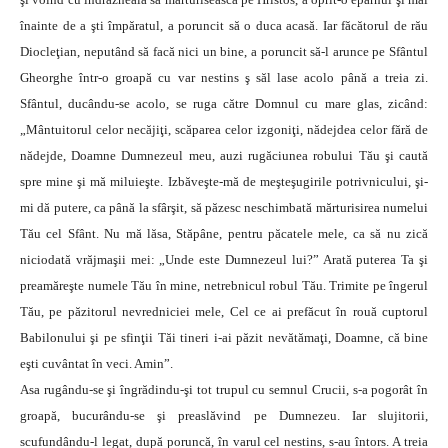
înainte de a şti împăratul, a poruncit să o duca acasă. Iar făcătorul de rău
Diocleţian, neputând să facă nici un bine, a poruncit să-l arunce pe Sfântul
Gheorghe într-o groapă cu var nestins ş săl lase acolo până a treia zi.
Sfântul, ducându-se acolo, se ruga către Domnul cu mare glas, zicând:
„Mântuitorul celor necăjiţi, scăparea celor izgoniţi, nădejdea celor fără de
nădejde, Doamne Dumnezeul meu, auzi rugăciunea robului Tău şi caută
spre mine şi mă miluieşte. Izbăveşte-mă de meşteşugirile potrivnicului, şi-
mi dă putere, ca până la sfârşit, să păzesc neschimbată mărturisirea numelui
Tău cel Sfânt. Nu mă lăsa, Stăpâne, pentru păcatele mele, ca să nu zică
niciodată vrăjmaşii mei: „Unde este Dumnezeul lui?” Arată puterea Ta şi
preamăreşte numele Tău în mine, netrebnicul robul Tău. Trimite pe îngerul
Tău, pe păzitorul nevredniciei mele, Cel ce ai prefăcut în rouă cuptorul
Babilonului şi pe sfinţii Tăi tineri i-ai păzit nevătămaţi, Doamne, că bine
eşti cuvântat în veci. Amin”.
Asa rugându-se şi îngrădindu-şi tot trupul cu semnul Crucii, s-a pogorât în
groapă, bucurându-se şi preaslăvind pe Dumnezeu. Iar slujitorii,
scufundându-l legat, după poruncă, în varul cel nestins, s-au întors. A treia