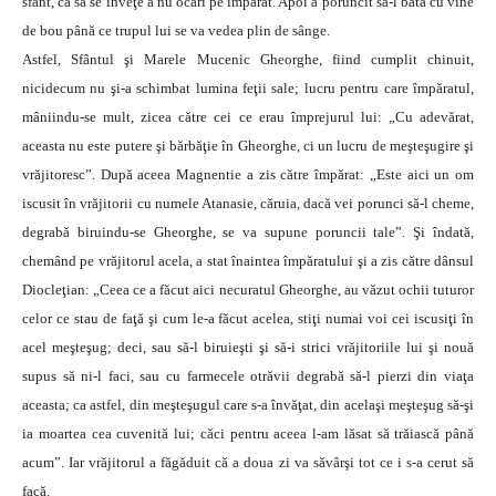
sfânt, ca să se înveţe a nu ocărî pe împărat. Apoi a poruncit să-l bată cu vine
de bou până ce trupul lui se va vedea plin de sânge.
Astfel, Sfântul şi Marele Mucenic Gheorghe, fiind cumplit chinuit,
nicidecum nu şi-a schimbat lumina feţii sale; lucru pentru care împăratul,
mâniindu-se mult, zicea către cei ce erau împrejurul lui: „Cu adevărat,
aceasta nu este putere şi bărbăţie în Gheorghe, ci un lucru de meşteşugire şi
vrăjitoresc”. După aceea Magnentie a zis către împărat: „Este aici un om
iscusit în vrăjitorii cu numele Atanasie, căruia, dacă vei porunci să-l cheme,
degrabă biruindu-se Gheorghe, se va supune poruncii tale”. Şi îndată,
chemând pe vrăjitorul acela, a stat înaintea împăratului şi a zis către dânsul
Diocleţian: „Ceea ce a făcut aici necuratul Gheorghe, au văzut ochii tuturor
celor ce stau de faţă şi cum le-a făcut acelea, stiţi numai voi cei iscusiţi în
acel meşteşug; deci, sau să-l biruieşti şi să-i strici vrăjitoriile lui şi nouă
supus să ni-l faci, sau cu farmecele otrăvii degrabă să-l pierzi din viaţa
aceasta; ca astfel, din meşteşugul care s-a învăţat, din acelaşi meşteşug să-şi
ia moartea cea cuvenită lui; căci pentru aceea l-am lăsat să trăiască până
acum”. Iar vrăjitorul a făgăduit că a doua zi va săvârşi tot ce i s-a cerut să
facă.