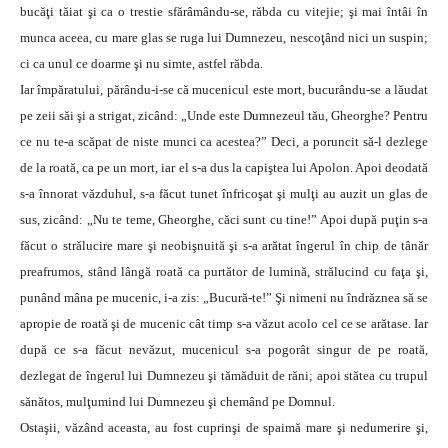
bucăţi tăiat şi ca o trestie sfărâmându-se, răbda cu vitejie; şi mai întâi în
munca aceea, cu mare glas se ruga lui Dumnezeu, nescoţând nici un suspin;
ci ca unul ce doarme şi nu simte, astfel răbda.
Iar împăratului, părându-i-se că mucenicul este mort, bucurându-se a lăudat
pe zeii săi şi a strigat, zicând: „Unde este Dumnezeul tău, Gheorghe? Pentru
ce nu te-a scăpat de niste munci ca acestea?” Deci, a poruncit să-l dezlege
de la roată, ca pe un mort, iar el s-a dus la capiştea lui Apolon. Apoi deodată
s-a înnorat văzduhul, s-a făcut tunet înfricoşat şi mulţi au auzit un glas de
sus, zicând: „Nu te teme, Gheorghe, căci sunt cu tine!” Apoi după puţin s-a
făcut o strălucire mare şi neobişnuită şi s-a arătat îngerul în chip de tânăr
preafrumos, stând lângă roată ca purtător de lumină, strălucind cu faţa şi,
punând mâna pe mucenic, i-a zis: „Bucură-te!” Şi nimeni nu îndrăznea să se
apropie de roată şi de mucenic cât timp s-a văzut acolo cel ce se arătase. Iar
după ce s-a făcut nevăzut, mucenicul s-a pogorât singur de pe roată,
dezlegat de îngerul lui Dumnezeu şi tămăduit de răni; apoi stătea cu trupul
sănătos, mulţumind lui Dumnezeu şi chemând pe Domnul.
Ostaşii, văzând aceasta, au fost cuprinşi de spaimă mare şi nedumerire şi,