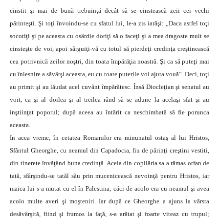
cinstit şi mai de bună trebuinţă decât să se cinstească zeii cei vechi
părinteşti. Şi toţi învoindu-se cu sfatul lui, le-a zis iarăşi: „Daca astfel toţi
socotiţi şi pe aceasta cu osârdie doriţi să o faceţi şi a mea dragoste mult se
cinsteşte de voi, apoi sârguiţi-vă cu totul să pierdeţi credinţa creştinească
cea potrivnică zeilor noştri, din toata împărăţia noastră. Şi ca să puteţi mai
cu înlesnire a săvârşi aceasta, eu cu toate puterile voi ajuta vouă”. Deci, toţi
au primit şi au lăudat acel cuvânt împărătesc. Însă Diocleţian şi senatul au
voit, ca şi al doilea şi al treilea rând să se adune la acelaşi sfat şi au
inştiinţat poporul; după aceea au întărit ca neschimbată să fie porunca
aceasta.
In acea vreme, în cetatea Romanilor era minunatul ostaş al lui Hristos,
Sfântul Gheorghe, cu neamul din Capadocia, fiu de părinţi creştini vestiti,
din tinerete învăţând buna credinţă. Acela din copilăria sa a rămas orfan de
tată, sfârşindu-se tatăl său prin mucenicească nevoinţă pentru Hristos, iar
maica lui s-a mutat cu el în Palestina, căci de acolo era cu neamul şi avea
acolo multe averi şi moşteniri. Iar după ce Gheorghe a ajuns la vârsta
desăvârşită, fiind şi frumos la faţă, s-a arătat şi foarte viteaz cu trupul;