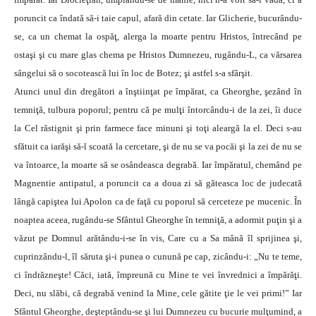
poruncit ca îndată să-i taie capul, afară din cetate. Iar Glicherie, bucurându-
se, ca un chemat la ospăţ, alerga la moarte pentru Hristos, întrecând pe
ostaşi şi cu mare glas chema pe Hristos Dumnezeu, rugându-L, ca vărsarea
sângelui să o socotească lui în loc de Botez; şi astfel s-a sfârşit.
Atunci unul din dregători a înştiinţat pe împărat, ca Gheorghe, şezând în
temniţă, tulbura poporul; pentru că pe mulţi întorcându-i de la zei, îi duce
la Cel răstignit şi prin farmece face minuni şi toţi aleargă la el. Deci s-au
sfătuit ca iarăşi să-l scoată la cercetare, şi de nu se va pocăi şi la zei de nu se
va întoarce, la moarte să se osândeasca degrabă. Iar împăratul, chemând pe
Magnentie antipatul, a poruncit ca a doua zi să găteasca loc de judecată
lângă capiştea lui Apolon ca de faţă cu poporul să cerceteze pe mucenic. În
noaptea aceea, rugându-se Sfântul Gheorghe în temniţă, a adormit puţin şi a
văzut pe Domnul arătându-i-se în vis, Care cu a Sa mână îl sprijinea şi,
cuprinzându-l, îl săruta şi-i punea o cunună pe cap, zicându-i: „Nu te teme,
ci îndrăzneşte! Căci, iată, împreună cu Mine te vei învrednici a împărăţi.
Deci, nu slăbi, că degrabă venind la Mine, cele gătite ţie le vei primi!” Iar
Sfântul Gheorghe, deşteptându-se şi lui Dumnezeu cu bucurie mulţumind, a