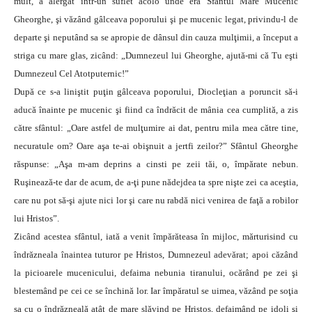
mult, a alergat într-un suflet acolo unde era Sfântul Mare Mucenic
Gheorghe, şi văzând gâlceava poporului şi pe mucenic legat, privindu-l de
departe şi neputând sa se apropie de dânsul din cauza mulţimii, a început a
striga cu mare glas, zicând: „Dumnezeul lui Gheorghe, ajută-mi că Tu eşti
Dumnezeul Cel Atotputernic!”
După ce s-a liniştit puţin gâlceava poporului, Diocleţian a poruncit să-i
aducă înainte pe mucenic şi fiind ca îndrăcit de mânia cea cumplită, a zis
către sfântul: „Oare astfel de mulţumire ai dat, pentru mila mea către tine,
necuratule om? Oare aşa te-ai obişnuit a jertfi zeilor?” Sfântul Gheorghe
răspunse: „Aşa m-am deprins a cinsti pe zeii tăi, o, împărate nebun.
Ruşinează-te dar de acum, de a-ţi pune nădejdea ta spre nişte zei ca aceştia,
care nu pot să-şi ajute nici lor şi care nu rabdă nici venirea de faţă a robilor
lui Hristos”.
Zicând acestea sfântul, iată a venit împărăteasa în mijloc, mărturisind cu
îndrăzneala înaintea tuturor pe Hristos, Dumnezeul adevărat; apoi căzând
la picioarele mucenicului, defaima nebunia tiranului, ocărând pe zei şi
blestemând pe cei ce se închină lor. Iar împăratul se uimea, văzând pe soţia
sa cu o îndrăzneală atât de mare slăvind pe Hristos, defaimând pe idoli şi