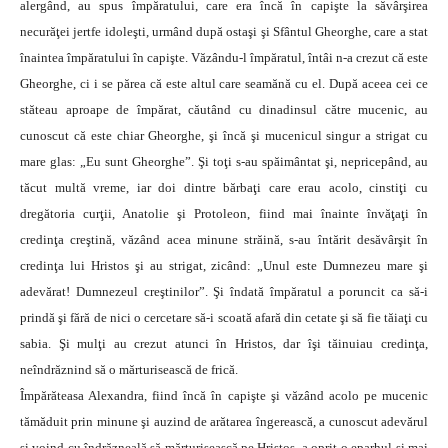
alergând, au spus împăratului, care era încă în capişte la săvârşirea
necurăţei jertfe idoleşti, urmând după ostaşi şi Sfântul Gheorghe, care a stat
înaintea împăratului în capişte. Văzându-l împăratul, întâi n-a crezut că este
Gheorghe, ci i se părea că este altul care seamănă cu el. După aceea cei ce
stăteau aproape de împărat, căutând cu dinadinsul către mucenic, au
cunoscut că este chiar Gheorghe, şi încă şi mucenicul singur a strigat cu
mare glas: „Eu sunt Gheorghe”. Şi toţi s-au spăimântat şi, nepricepând, au
tăcut multă vreme, iar doi dintre bărbaţi care erau acolo, cinstiţi cu
dregătoria curţii, Anatolie şi Protoleon, fiind mai înainte învăţaţi în
credinţa creştină, văzând acea minune străină, s-au întărit desăvârşit în
credinţa lui Hristos şi au strigat, zicând: „Unul este Dumnezeu mare şi
adevărat! Dumnezeul creştinilor”. Şi îndată împăratul a poruncit ca să-i
prindă şi fără de nici o cercetare să-i scoată afară din cetate şi să fie tăiaţi cu
sabia. Şi mulţi au crezut atunci în Hristos, dar îşi tăinuiau credinţa,
neîndrăznind să o mărturisească de frică.
Împărăteasa Alexandra, fiind încă în capişte şi văzând acolo pe mucenic
tămăduit prin minune şi auzind de arătarea îngerească, a cunoscut adevărul
şi voind cu îndrăzneală să mărturisească pe Hristos, a oprit-o eparhul şi mai