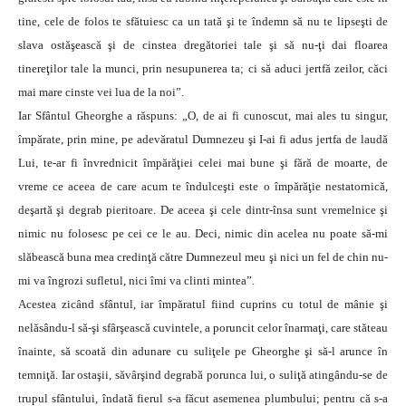
tine, cele de folos te sfătuiesc ca un tată şi te îndemn să nu te lipseşti de
slava ostăşească şi de cinstea dregătoriei tale şi să nu-ţi dai floarea
tinereţilor tale la munci, prin nesupunerea ta; ci să aduci jertfă zeilor, căci
mai mare cinste vei lua de la noi”.
Iar Sfântul Gheorghe a răspuns: „O, de ai fi cunoscut, mai ales tu singur,
împărate, prin mine, pe adevăratul Dumnezeu şi I-ai fi adus jertfa de laudă
Lui, te-ar fi învrednicit împărăţiei celei mai bune şi fără de moarte, de
vreme ce aceea de care acum te îndulceşti este o împărăţie nestatornică,
deşartă şi degrab pieritoare. De aceea şi cele dintr-însa sunt vremelnice şi
nimic nu folosesc pe cei ce le au. Deci, nimic din acelea nu poate să-mi
slăbească buna mea credinţă către Dumnezeul meu şi nici un fel de chin nu-
mi va îngrozi sufletul, nici îmi va clinti mintea”.
Acestea zicând sfântul, iar împăratul fiind cuprins cu totul de mânie şi
nelăsându-l să-şi sfârşească cuvintele, a poruncit celor înarmaţi, care stăteau
înainte, să scoată din adunare cu suliţele pe Gheorghe şi să-l arunce în
temniţă. Iar ostaşii, săvârşind degrabă porunca lui, o suliţă atingându-se de
trupul sfântului, îndată fierul s-a făcut asemenea plumbului; pentru că s-a