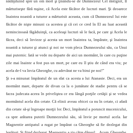
nădăjduind spre un om mort şi ţinându-se de Dumnezeul Cel răstignit, Îl
mărturiseşte fără ruşine, că Acela este făcător de lucruri mari. Şi deoarece
înaintea noastră a tuturor a mărturisit aceasta, cum că Dumnezeul lui este
făcător de nişte minuni ca acestea şi că cei ce cred în El au luat această
nemincinoasă făgăduinţă, ca aceleaşi lucruri să le facă, pe care şi Acela le
făcea, deci să învieze şi acesta un mort înaintea ta, împărate, şi înaintea
noastră a tuturor şi atunci şi noi ne vom pleca Dumnezeului său, ca Unui
mai puternic. Iată se vede nu departe de aici un mormânt, în care cu puţine
zile mai înainte a fost pus un mort, pe care eu îl ştiu de când era viu; pe
acela de-l va învia Gheorghe, cu adevărat ne va birui pe noi!”
Şi s-a minunat împăratul de un sfat ca acesta a lui Atanasie. Deci, era un
mormânt mare, departe de divan ca la o jumătate de stadie pentru că se
facea judecata aceea în priveliştea ce era lângă porţile cetăţii şi se vedea
mormântul acela din cetate. Că elinii aveau obicei ca nu în cetate, ci afară
din cetate să-şi îngroape morţii lor. Deci, împăratul a poruncit mucenicului,
ca spre arătarea puterii Dumnezeului său, să învie pe mortul acela. Iar
Magnentie antipatul a rugat pe împărat ca Gheorghe să fie dezlegat din
legături. Şi fiind dezlegat, Magnentiu a zis către dânsul: „Acum, Gheorghe,