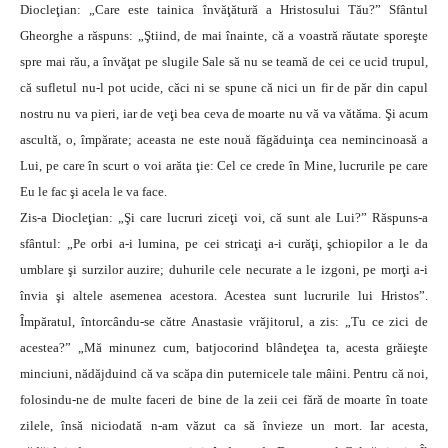
Diocleţian: „Care este tainica învăţătură a Hristosului Tău?” Sfântul
Gheorghe a răspuns: „Ştiind, de mai înainte, că a voastră răutate sporeşte
spre mai rău, a învăţat pe slugile Sale să nu se teamă de cei ce ucid trupul,
că sufletul nu-l pot ucide, căci ni se spune că nici un fir de păr din capul
nostru nu va pieri, iar de veţi bea ceva de moarte nu vă va vătăma. Şi acum
ascultă, o, împărate; aceasta ne este nouă făgăduinţa cea nemincinoasă a
Lui, pe care în scurt o voi arăta ţie: Cel ce crede în Mine, lucrurile pe care
Eu le fac şi acela le va face.
Zis-a Diocleţian: „Şi care lucruri ziceţi voi, că sunt ale Lui?” Răspuns-a
sfântul: „Pe orbi a-i lumina, pe cei stricaţi a-i curăţi, şchiopilor a le da
umblare şi surzilor auzire; duhurile cele necurate a le izgoni, pe morţi a-i
învia şi altele asemenea acestora. Acestea sunt lucrurile lui Hristos”.
Împăratul, întorcându-se către Anastasie vrăjitorul, a zis: „Tu ce zici de
acestea?” „Mă minunez cum, batjocorind blândeţea ta, acesta grăieşte
minciuni, nădăjduind că va scăpa din puternicele tale mâini. Pentru că noi,
folosindu-ne de multe faceri de bine de la zeii cei fără de moarte în toate
zilele, însă niciodată n-am văzut ca să învieze un mort. Iar acesta,