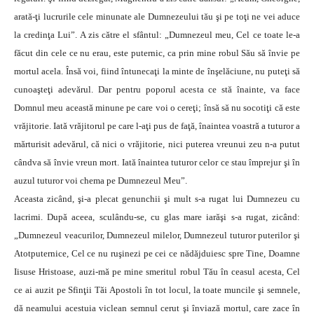
arată-ţi lucrurile cele minunate ale Dumnezeului tău şi pe toţi ne vei aduce
la credinţa Lui”. A zis către el sfântul: „Dumnezeul meu, Cel ce toate le-a
făcut din cele ce nu erau, este puternic, ca prin mine robul Său să învie pe
mortul acela. Însă voi, fiind întunecaţi la minte de înşelăciune, nu puteţi să
cunoaşteţi adevărul. Dar pentru poporul acesta ce stă înainte, va face
Domnul meu această minune pe care voi o cereţi; însă să nu socotiţi că este
vrăjitorie. Iată vrăjitorul pe care l-aţi pus de faţă, înaintea voastră a tuturor a
mărturisit adevărul, că nici o vrăjitorie, nici puterea vreunui zeu n-a putut
cândva să învie vreun mort. Iată înaintea tuturor celor ce stau împrejur şi în
auzul tuturor voi chema pe Dumnezeul Meu”.
Aceasta zicând, şi-a plecat genunchii şi mult s-a rugat lui Dumnezeu cu
lacrimi. După aceea, sculându-se, cu glas mare iarăşi s-a rugat, zicând:
„Dumnezeul veacurilor, Dumnezeul milelor, Dumnezeul tuturor puterilor şi
Atotputernice, Cel ce nu ruşinezi pe cei ce nădăjduiesc spre Tine, Doamne
Iisuse Hristoase, auzi-mă pe mine smeritul robul Tău în ceasul acesta, Cel
ce ai auzit pe Sfinţii Tăi Apostoli în tot locul, la toate muncile şi semnele,
dă neamului acestuia viclean semnul cerut şi înviază mortul, care zace în