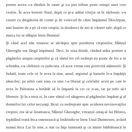
pentru aceea s-a rânduit în oaste şi s-a pus tribun peste ostaşii unei cete
vestite. În acea boierie fiind, după ce şi-a arătat vitejia sa în războaie, s-a
cinstit cu dregătoria de comit şi de voievod de către împăratul Diocleţian,
mai înainte de a şti că este creştin, la douăzeci de ani ai vârstei sale, după ce
maica lui se sfârşise întru Domnul.
Şi când acel sfat tiranesc se săvârşea spre pierderea creştinilor, Sfântul
Gheorghe era lângă împăratul. Deci, în ziua dintâi, văzând atâta pornire a
păgânilor asupra creştinilor şi că sfatul lor cel nedrept nu poate de loc a se
schimba, s-a chibzuit cu judecata, că acea vreme este potrivită mântuirii. Şi
îndată, toate cele ce le avea la sine, aurul, argintul şi hainele le-a împărţit
săracilor; pe robii care erau cu sine i-a liberat şi celelalte averi pe care le
avea în Palestina a hotărât să le împartă la cei ce n-au, iar pe robi să-i
libereze. Şi în a treia zi, în care sfatul cel sângeros al păgânului împărat şi al
domnilor lui celor necuraţi, făcut cu nedreptate spre uciderea nevinovaţilor
creştini, era să se întareasca, Sfântul Gheorghe, viteazul ostaş al lui Hristos,
lepădând toată frica omenească şi întărindu-se întru Unul Dumnezeu, având
numai frica Lui în sine, a stat cu faţa luminată şi cu minte bărbătească în