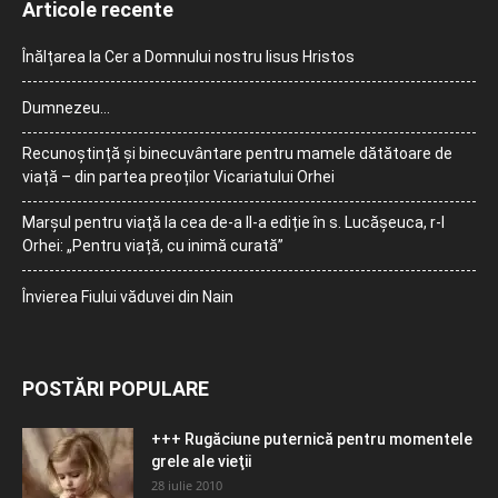
Articole recente
Înălțarea la Cer a Domnului nostru Iisus Hristos
Dumnezeu…
Recunoștință și binecuvântare pentru mamele dătătoare de
viață – din partea preoților Vicariatului Orhei
Marșul pentru viață la cea de-a II-a ediție în s. Lucășeuca, r-l
Orhei: „Pentru viață, cu inimă curată”
Învierea Fiului văduvei din Nain
POSTĂRI POPULARE
+++ Rugăciune puternică pentru momentele
grele ale vieţii
28 iulie 2010