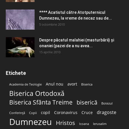
**** Acatistul către Atotputernicul
Dumnezeu, la vreme de necaz sau de...
5 octombrie 2010
Despre păcatul malahiei (masturbării) şi
onaniei (pazei de a nu avea...
15 aprilie 2010
Etichete
Anul nou
avort
Academia de Teologie
Biserica
Biserica Ortodoxă
Biserica Sfânta Treime
biserică
Botezul
dragoste
copil
Coronavirus
Cruce
Conferință
Copii
Dumnezeu
Hristos
Icoana
Ierusalim