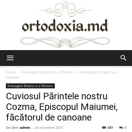
Ortodoxia.md
Acasă
Proloagele Sfinților și a Sfintelor
Proloagele Sfinților și a
Sfintelor
Proloagele Sfinților și a Sfintelor
Cuviosul Părintele nostru
Cozma, Episcopul Maiumei,
făcătorul de canoane
De către
admin
-
24 octombrie 2010
889
0