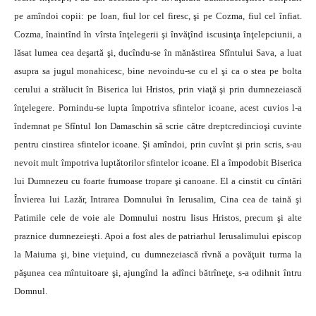
pe amîndoi copii: pe Ioan, fiul lor cel firesc, şi pe Cozma, fiul cel înfiat.
Cozma, înaintînd în vîrsta înţelegerii şi învăţînd iscusinţa înţelepciunii, a
lăsat lumea cea deşartă şi, ducîndu-se în mănăstirea Sfîntului Sava, a luat
asupra sa jugul monahicesc, bine nevoindu-se cu el şi ca o stea pe bolta
cerului a strălucit în Biserica lui Hristos, prin viaţă şi prin dumnezeiască
înţelegere. Pornindu-se lupta împotriva sfintelor icoane, acest cuvios l-a
îndemnat pe Sfîntul Ion Damaschin să scrie către dreptcredincioşi cuvinte
pentru cinstirea sfintelor icoane. Şi amîndoi, prin cuvînt şi prin scris, s-au
nevoit mult împotriva luptătorilor sfintelor icoane. El a împodobit Biserica
lui Dumnezeu cu foarte frumoase tropare şi canoane. El a cinstit cu cîntări
Învierea lui Lazăr, Intrarea Domnului în Ierusalim, Cina cea de taină şi
Patimile cele de voie ale Domnului nostru Iisus Hristos, precum şi alte
praznice dumnezeieşti. Apoi a fost ales de patriarhul Ierusalimului episcop
la Maiuma şi, bine vieţuind, cu dumnezeiască rîvnă a povăţuit turma la
păşunea cea mîntuitoare şi, ajungînd la adînci bătrîneţe, s-a odihnit întru
Domnul.