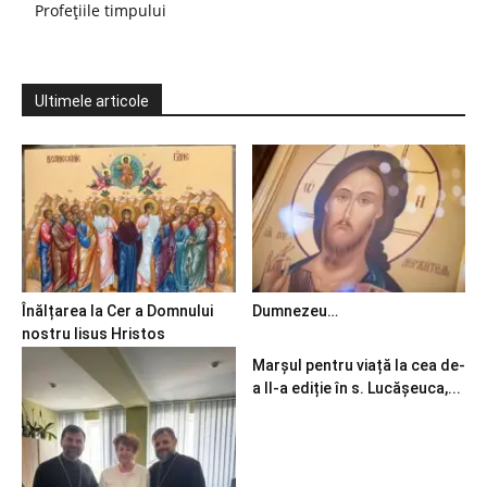
Profețiile timpului
Ultimele articole
Înălțarea la Cer a Domnului
Dumnezeu…
nostru Iisus Hristos
Marșul pentru viață la cea de-
a II-a ediție în s. Lucășeuca,...