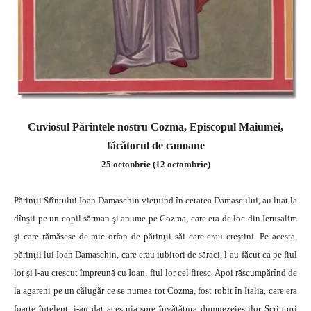
Cuviosul Părintele nostru Cozma, Episcopul Maiumei,
făcătorul de canoane
25 octonbrie (12 octombrie)
Părinţii Sfîntului Ioan Damaschin vieţuind în cetatea Damascului, au luat la
dînşii pe un copil sărman şi anume pe Cozma, care era de loc din Ierusalim
şi care rămăsese de mic orfan de părinţii săi care erau creştini. Pe acesta,
părinţii lui Ioan Damaschin, care erau iubitori de săraci, l-au făcut ca pe fiul
lor şi l-au crescut împreună cu Ioan, fiul lor cel firesc. Apoi răscumpărînd de
la agareni pe un călugăr ce se numea tot Cozma, fost robit în Italia, care era
foarte înţelept, i-au dat acestuia spre învăţătura dumnezeieştilor Scripturi