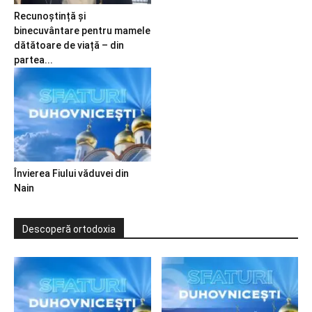
Recunoștință și
binecuvântare pentru mamele
dătătoare de viață – din
partea...
Învierea Fiului văduvei din
Nain
Descoperă ortodoxia