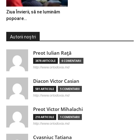
Ziua Învierii, să ne luminăm
popoare…
Autorii noștri
Preot Iulian Raţă
3878 ARTICOLE
6 COMENTARII
http://www.ortodoxia.md
Diacon Victor Casian
581 ARTICOLE
5 COMENTARII
http://www.ortodoxia.md
Preot Victor Mihalachi
210 ARTICOLE
1 COMENTARII
http://www.ortodoxia.md
Cvasniuc Tatiana