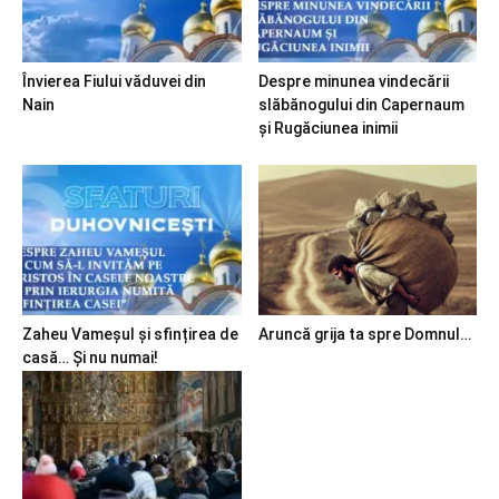
Învierea Fiului văduvei din
Despre minunea vindecării
Nain
slăbănogului din Capernaum
și Rugăciunea inimii
Zaheu Vameșul și sfințirea de
Aruncă grija ta spre Domnul…
casă… Și nu numai!