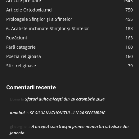
Articole preluate
1645
Articole Ortodoxia.md
750
Proloagele Sfinților și a Sfintelor
455
6. Acatiste închinate Sfinților și Sfintelor
183
Rugăciuni
163
Fără categorie
160
Poezia religioasă
160
Stiri religioase
79
Comentarii recente
Sfaturi duhovnicești din 20 octombrie 2024
Doina
la
amalad
SF SILUAN ATHONITUL -11/ 24 SEPEMBRIE
la
A început construcţia primei mănăstiri ortodoxe din
gheorghe
la
Japonia