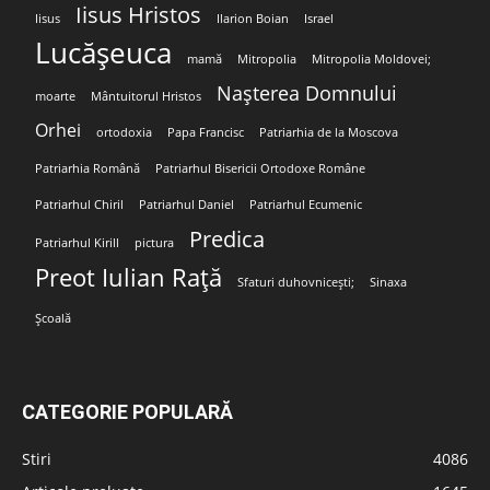
Iisus Hristos
Iisus
Ilarion Boian
Israel
Lucășeuca
mamă
Mitropolia
Mitropolia Moldovei;
Nașterea Domnului
moarte
Mântuitorul Hristos
Orhei
ortodoxia
Papa Francisc
Patriarhia de la Moscova
Patriarhia Română
Patriarhul Bisericii Ortodoxe Române
Patriarhul Chiril
Patriarhul Daniel
Patriarhul Ecumenic
Predica
Patriarhul Kirill
pictura
Preot Iulian Rață
Sfaturi duhovnicești;
Sinaxa
Școală
CATEGORIE POPULARĂ
Stiri
4086