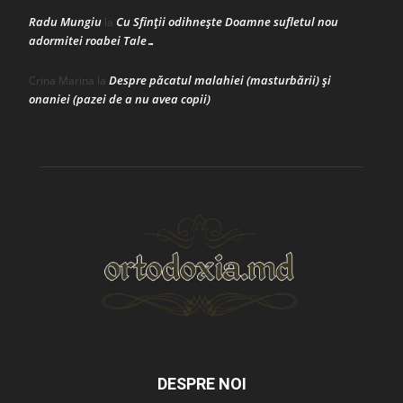
Radu Mungiu
Cu Sfinții odihnește Doamne sufletul nou
la
adormitei roabei Tale…
Despre păcatul malahiei (masturbării) şi
Crina Marina
la
onaniei (pazei de a nu avea copii)
DESPRE NOI