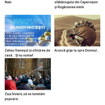
Nain
slăbănogului din Capernaum
și Rugăciunea inimii
Zaheu Vameșul și sfințirea de
Aruncă grija ta spre Domnul…
casă… Și nu numai!
Ziua Învierii, să ne luminăm
popoare…