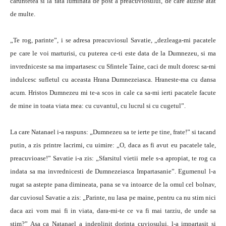
caruntetea si la fata luminata de post a preacuviosului, de care auzise atat
de multe.
„Te rog, parinte”, i se adresa preacuviosul Savatie, „dezleaga-mi pacatele
pe care le voi marturisi, cu puterea ce-ti este data de la Dumnezeu, si ma
invredniceste sa ma impartasesc cu Sfintele Taine, caci de mult doresc sa-mi
indulcesc sufletul cu aceasta Hrana Dumnezeiasca. Hraneste-ma cu dansa
acum. Hristos Dumnezeu mi te-a scos in cale ca sa-mi ierti pacatele facute
de mine in toata viata mea: cu cuvantul, cu lucrul si cu cugetul”.
La care Natanael i-a raspuns: „Dumnezeu sa te ierte pe tine, frate!” si tacand
putin, a zis printre lacrimi, cu uimire: „O, daca as fi avut eu pacatele tale,
preacuvioase!” Savatie i-a zis: „Sfarsitul vietii mele s-a apropiat, te rog ca
indata sa ma invrednicesti de Dumnezeiasca Impartasanie”. Egumenul l-a
rugat sa astepte pana dimineata, pana se va intoarce de la omul cel bolnav,
dar cuviosul Savatie a zis: „Parinte, nu lasa pe maine, pentru ca nu stim nici
daca azi vom mai fi in viata, dara-mi-te ce va fi mai tarziu, de unde sa
stim?” Asa ca Natanael a indeplinit dorinta cuviosului, l-a impartasit si