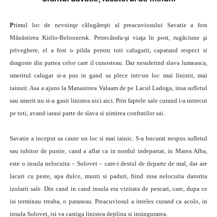
P
rimul loc de nevoinţe călugăreşti al preacuviosului Savatie a fost
Mănăstirea Kirilo-Beloozersk. Petrecându-şi viaţa în post, rugăciune şi
priveghere, el a fost o pilda pentru toti calugarii, capatand respect si
dragoste din partea celor care il cunosteau. Dar nesuferind slava lumeasca,
smeritul calugar si-a pus in gand sa plece intr-un loc mai linistit, mai
tainuit. Asa a ajuns la Manastirea Valaam de pe Lacul Ladoga, insa sufletul
sau smerit nu si-a gasit linistea nici aici. Prin faptele sale curand i-a intrecut
pe toti, avand iarasi parte de slava si uimirea confratilor sai.
Savatie a inceput sa caute un loc si mai tainic. S-a bucurat nespus sufletul
sau iubitor de pustie, cand a aflat ca in nordul indepartat, in Marea Alba,
este o insula nelocuita – Solovet – care-i destul de departe de mal, dar are
lacuri cu peste, apa dulce, munti si paduri, fiind insa nelocuita datorita
izolarii sale. Din cand in cand insula era vizitata de pescari, care, dupa ce
isi terminau treaba, o paraseau. Preacuviosul a inteles curand ca acolo, in
insula Solovet, isi va castiga linistea deplina si insingurarea.