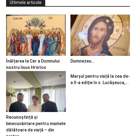
Ultimele articole
Înălțarea la Cer a Domnului
Dumnezeu…
nostru Iisus Hristos
Marșul pentru viață la cea de-
a II-a ediție în s. Lucășeuca,...
Recunoștință și
binecuvântare pentru mamele
dătătoare de viață – din