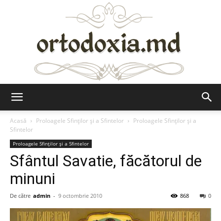
Ortodoxia.md
Acasă
Proloagele Sfinților și a Sfintelor
Proloagele Sfinților și a
Sfintelor
Proloagele Sfinților și a Sfintelor
Sfântul Savatie, făcătorul de
minuni
De către
admin
-
9 octombrie 2010
868
0