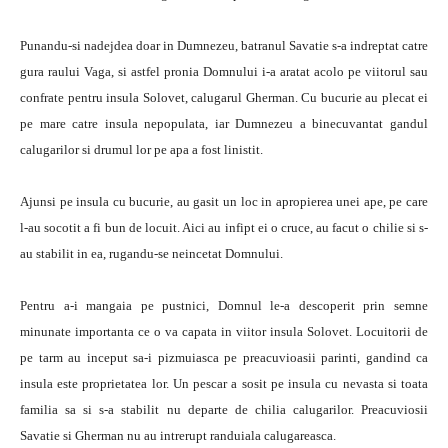
Punandu-si nadejdea doar in Dumnezeu, batranul Savatie s-a indreptat catre
gura raului Vaga, si astfel pronia Domnului i-a aratat acolo pe viitorul sau
confrate pentru insula Solovet, calugarul Gherman. Cu bucurie au plecat ei
pe mare catre insula nepopulata, iar Dumnezeu a binecuvantat gandul
calugarilor si drumul lor pe apa a fost linistit.
Ajunsi pe insula cu bucurie, au gasit un loc in apropierea unei ape, pe care
l-au socotit a fi bun de locuit. Aici au infipt ei o cruce, au facut o chilie si s-
au stabilit in ea, rugandu-se neincetat Domnului.
Pentru a-i mangaia pe pustnici, Domnul le-a descoperit prin semne
minunate importanta ce o va capata in viitor insula Solovet. Locuitorii de
pe tarm au inceput sa-i pizmuiasca pe preacuvioasii parinti, gandind ca
insula este proprietatea lor. Un pescar a sosit pe insula cu nevasta si toata
familia sa si s-a stabilit nu departe de chilia calugarilor. Preacuviosii
Savatie si Gherman nu au intrerupt randuiala calugareasca.