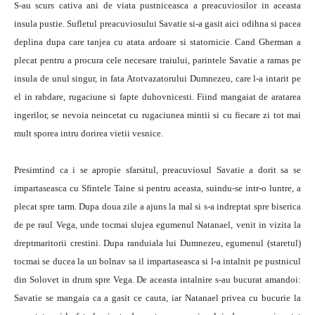
S-au scurs cativa ani de viata pustniceasca a preacuviosilor in aceasta
insula pustie. Sufletul preacuviosului Savatie si-a gasit aici odihna si pacea
deplina dupa care tanjea cu atata ardoare si statornicie. Cand Gherman a
plecat pentru a procura cele necesare traiului, parintele Savatie a ramas pe
insula de unul singur, in fata Atotvazatorului Dumnezeu, care l-a intarit pe
el in rabdare, rugaciune si fapte duhovnicesti. Fiind mangaiat de aratarea
ingerilor, se nevoia neincetat cu rugaciunea mintii si cu fiecare zi tot mai
mult sporea intru dorirea vietii vesnice.
Presimtind ca i se apropie sfarsitul, preacuviosul Savatie a dorit sa se
impartaseasca cu Sfintele Taine si pentru aceasta, suindu-se intr-o luntre, a
plecat spre tarm. Dupa doua zile a ajuns la mal si s-a indreptat spre biserica
de pe raul Vega, unde tocmai slujea egumenul Natanael, venit in vizita la
dreptmaritorii crestini. Dupa randuiala lui Dumnezeu, egumenul (staretul)
tocmai se ducea la un bolnav sa il impartaseasca si l-a intalnit pe pustnicul
din Solovet in drum spre Vega. De aceasta intalnire s-au bucurat amandoi:
Savatie se mangaia ca a gasit ce cauta, iar Natanael privea cu bucurie la