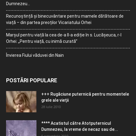
Dumnezeu…
Recunoștință și binecuvântare pentru mamele dătătoare de
viață – din partea preoților Vicariatului Orhei
Marșul pentru viață la cea de-a II-a ediție în s. Lucășeuca, r-l
Orhei: „Pentru viață, cu inimă curată”
Învierea Fiului văduvei din Nain
POSTĂRI POPULARE
+++ Rugăciune puternică pentru momentele
grele ale vieţii
28 iulie 2010
**** Acatistul către Atotputernicul
Dumnezeu, la vreme de necaz sau de...
5 octombrie 2010