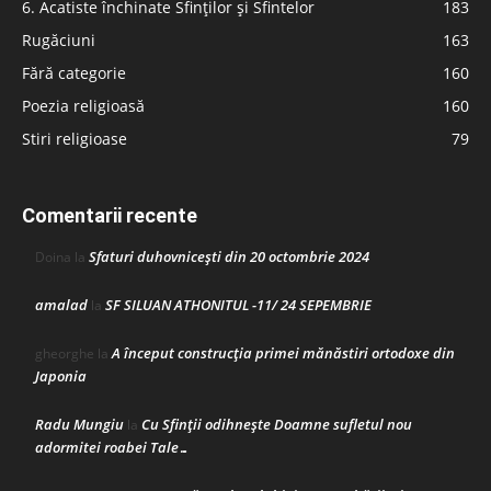
6. Acatiste închinate Sfinților și Sfintelor
183
Rugăciuni
163
Fără categorie
160
Poezia religioasă
160
Stiri religioase
79
Comentarii recente
Sfaturi duhovnicești din 20 octombrie 2024
Doina
la
amalad
SF SILUAN ATHONITUL -11/ 24 SEPEMBRIE
la
A început construcţia primei mănăstiri ortodoxe din
gheorghe
la
Japonia
Radu Mungiu
Cu Sfinții odihnește Doamne sufletul nou
la
adormitei roabei Tale…