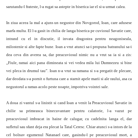
sarutandu-l frateste, l-a rugat sa astepte in biserica iar el si-a urmat calea.
In ziua aceea la mal a ajuns un negustor din Novgorod, Ioan, care adusese
marfa multa. El l-a gasit in chilia de langa biserica pe cuviosul Savatie care,
intrand cu el in discutie, il invata dragostea pentru neagoniseala,
milostenie si alte fapte bune. Ioan a vrut atunci sa-i propuna batranului sa-i
dea ceva din averea sa, dar preacuviosul nimic nu a vrut sa ia si a zis:
„Fiule, ramai aici pana dimineata si vei vedea mila lui Dumnezeu si bine
vei pleca in drumul tau”. Ioan n-a vrut sa ramana si s-a pregatit de plecare,
dar deodata s-a pornit o furtuna care a starnit apele marii si ale raului, asa ca
negustorul a ramas acolo peste noapte, impotriva vointei sale.
A doua zi vantul s-a linistit si cand Ioan a venit la Preacuviosul Savatie in
chilie sa primeasca binecuvantare pentru calatorie, l-a vazut pe
preacuviosul imbracat in haine de calugar, cu cadelnita langa el, dar
sufletul sau sfant deja era plecat la Tatal Ceresc. Chiar atunci s-a intors de la
cel bolnav egumenul Natanael care, gasindu-l pe preacuviosul mort, a