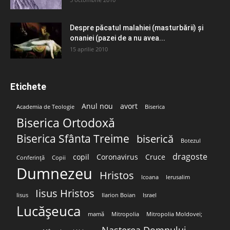
Despre păcatul malahiei (masturbării) şi
onaniei (pazei de a nu avea...
15 aprilie 2010
Etichete
Anul nou
avort
Academia de Teologie
Biserica
Biserica Ortodoxă
Biserica Sfânta Treime
biserică
Botezul
dragoste
copil
Coronavirus
Cruce
Conferință
Copii
Dumnezeu
Hristos
Icoana
Ierusalim
Iisus Hristos
Iisus
Ilarion Boian
Israel
Lucășeuca
mamă
Mitropolia
Mitropolia Moldovei;
Nașterea Domnului