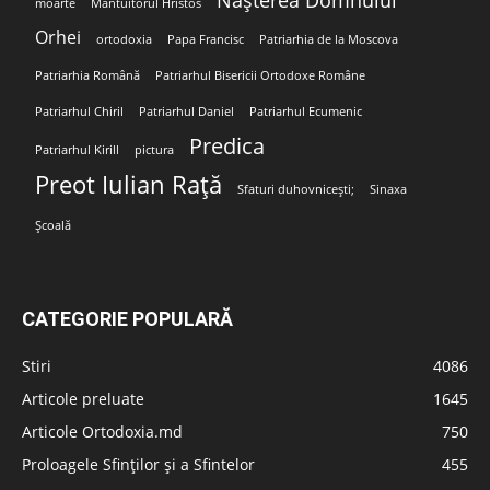
moarte
Mântuitorul Hristos
Orhei
ortodoxia
Papa Francisc
Patriarhia de la Moscova
Patriarhia Română
Patriarhul Bisericii Ortodoxe Române
Patriarhul Chiril
Patriarhul Daniel
Patriarhul Ecumenic
Predica
Patriarhul Kirill
pictura
Preot Iulian Rață
Sfaturi duhovnicești;
Sinaxa
Școală
CATEGORIE POPULARĂ
Stiri
4086
Articole preluate
1645
Articole Ortodoxia.md
750
Proloagele Sfinților și a Sfintelor
455