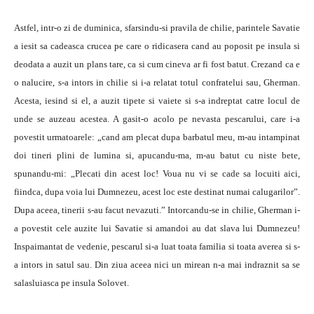
Astfel, intr-o zi de duminica, sfarsindu-si pravila de chilie, parintele Savatie
a iesit sa cadeasca crucea pe care o ridicasera cand au poposit pe insula si
deodata a auzit un plans tare, ca si cum cineva ar fi fost batut. Crezand ca e
o nalucire, s-a intors in chilie si i-a relatat totul confratelui sau, Gherman.
Acesta, iesind si el, a auzit tipete si vaiete si s-a indreptat catre locul de
unde se auzeau acestea. A gasit-o acolo pe nevasta pescarului, care i-a
povestit urmatoarele: „cand am plecat dupa barbatul meu, m-au intampinat
doi tineri plini de lumina si, apucandu-ma, m-au batut cu niste bete,
spunandu-mi: „Plecati din acest loc! Voua nu vi se cade sa locuiti aici,
fiindca, dupa voia lui Dumnezeu, acest loc este destinat numai calugarilor”.
Dupa aceea, tinerii s-au facut nevazuti.” Intorcandu-se in chilie, Gherman i-
a povestit cele auzite lui Savatie si amandoi au dat slava lui Dumnezeu!
Inspaimantat de vedenie, pescarul si-a luat toata familia si toata averea si s-
a intors in satul sau. Din ziua aceea nici un mirean n-a mai indraznit sa se
salasluiasca pe insula Solovet.