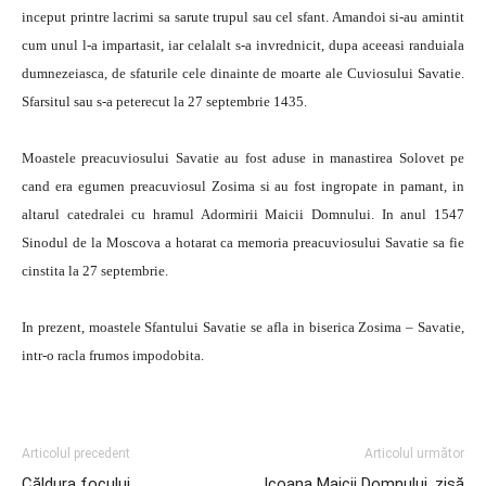
inceput printre lacrimi sa sarute trupul sau cel sfant. Amandoi si-au amintit
cum unul l-a impartasit, iar celalalt s-a invrednicit, dupa aceeasi randuiala
dumnezeiasca, de sfaturile cele dinainte de moarte ale Cuviosului Savatie.
Sfarsitul sau s-a peterecut la 27 septembrie 1435.
Moastele preacuviosului Savatie au fost aduse in manastirea Solovet pe
cand era egumen preacuviosul Zosima si au fost ingropate in pamant, in
altarul catedralei cu hramul Adormirii Maicii Domnului. In anul 1547
Sinodul de la Moscova a hotarat ca memoria preacuviosului Savatie sa fie
cinstita la 27 septembrie.
In prezent, moastele Sfantului Savatie se afla in biserica Zosima – Savatie,
intr-o racla frumos impodobita.
Articolul precedent
Articolul următor
Căldura focului
Icoana Maicii Domnului, zisă