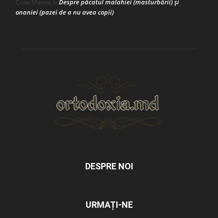
Despre păcatul malahiei (masturbării) şi
Crina Marina
la
onaniei (pazei de a nu avea copii)
DESPRE NOI
URMAȚI-NE