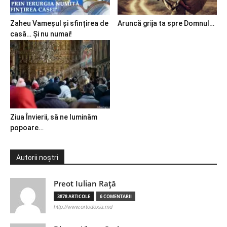
Zaheu Vameșul și sfințirea de
Aruncă grija ta spre Domnul…
casă… Și nu numai!
Ziua Învierii, să ne luminăm
popoare…
Autorii noștri
Preot Iulian Raţă
3878 ARTICOLE
6 COMENTARII
http://www.ortodoxia.md