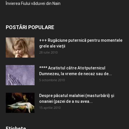
Învierea Fiului văduvei din Nain
POSTĂRI POPULARE
+++ Rugăciune puternică pentru momentele
grele ale vieţii
28 iulie 2010
**** Acatistul către Atotputernicul
Dumnezeu, la vreme de necaz sau de...
5 octombrie 2010
Despre păcatul malahiei (masturbării) şi
onaniei (pazei de a nu avea...
15 aprilie 2010
Etichete