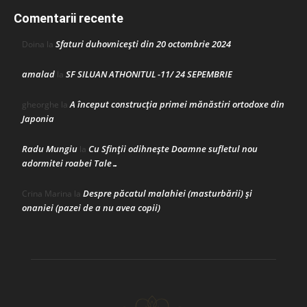
Comentarii recente
Sfaturi duhovnicești din 20 octombrie 2024
Doina
la
amalad
SF SILUAN ATHONITUL -11/ 24 SEPEMBRIE
la
A început construcţia primei mănăstiri ortodoxe din
gheorghe
la
Japonia
Radu Mungiu
Cu Sfinții odihnește Doamne sufletul nou
la
adormitei roabei Tale…
Despre păcatul malahiei (masturbării) şi
Crina Marina
la
onaniei (pazei de a nu avea copii)