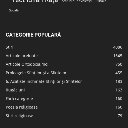
Sfaturi duhovnicești;
Sinaxa
Școală
CATEGORIE POPULARĂ
Stiri
4086
Articole preluate
1645
Articole Ortodoxia.md
750
Proloagele Sfinților și a Sfintelor
455
6. Acatiste închinate Sfinților și Sfintelor
183
Rugăciuni
163
Fără categorie
160
Poezia religioasă
160
Stiri religioase
79