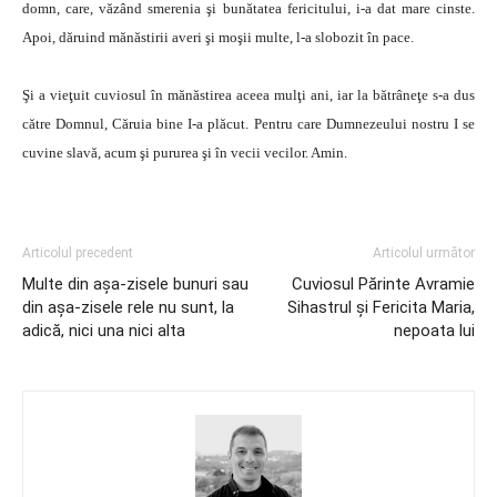
domn, care, văzând smerenia şi bunătatea fericitului, i-a dat mare cinste.
Apoi, dăruind mănăstirii averi şi moşii multe, l-a slobozit în pace.
Şi a vieţuit cuviosul în mănăstirea aceea mulţi ani, iar la bătrâneţe s-a dus
către Domnul, Căruia bine I-a plăcut. Pentru care Dumnezeului nostru I se
cuvine slavă, acum şi pururea şi în vecii vecilor. Amin.
Articolul precedent
Articolul următor
Multe din aşa-zisele bunuri sau
Cuviosul Părinte Avramie
din aşa-zisele rele nu sunt, la
Sihastrul şi Fericita Maria,
adică, nici una nici alta
nepoata lui