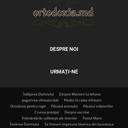
DESPRE NOI
URMAȚI-NE
Înălțarea Domnului
Despre Martorii lui Iehova
pogorirea-sfintului-duh
Piedici în calea mîntuirii
Ortodoxia pentru copii
Păcatul avortului
Păcatul vrăjitoriilor
Crucea preoției
Despre vaccine
Frământările sufletești ale tinerilor
Postul Mare
Învierea Domnului
Sa finisam impreuna biserica din lucaseuca