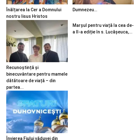
Înălțarea la Cer a Domnului
Dumnezeu…
nostru Iisus Hristos
Marșul pentru viață la cea de-
a II-a ediție în s. Lucășeuca,...
Recunoștință și
binecuvântare pentru mamele
dătătoare de viață – din
partea...
Învierea Fiului văduvei din