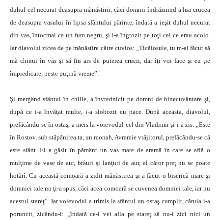
duhul cel necurat deasupra mănăstirii, căci domnii îndrăznind a lua crucea
de deasupra vasului în lipsa sfântului părinte, îndată a ieşit duhul necurat
din vas,.întocmai ca un fum negru, şi i-a îngrozit pe toţi cei ce erau acolo.
Iar diavolul zicea de pe mănăstire către cuvios: „Ticălosule, tu m-ai făcut să
mă chinui în vas şi să fiu ars de puterea crucii, dar îţi voi face şi eu ţie
împiedicare, peste puţină vreme”.
Şi mergând sfântul în chilie, a învrednicit pe domni de binecuvântare şi,
după ce i-a învăţat multe, i-a slobozit cu pace. După aceasta, diavolul,
prefăcându-se în ostaş, a mers la voievodul cel din Vladimir şi i-a zis: „Este
în Rostov, sub stăpânirea ta, un monah, Avramie vrăjitorul, prefăcându-se că
este sfânt. El a găsit în pământ un vas mare de aramă în care se află o
mulţime de vase de aur, brâuri şi lanţuri de aur, al căror preţ nu se poate
hotărî. Cu această comoară a zidit mănăstirea şi a făcut o biserică mare şi
domniei tale nu ţi-a spus, căci acea comoară se cuvenea domniei tale, iar nu
acestui stareţ”. Iar voievodul a trimis la sfântul un ostaş cumplit, căruia i-a
poruncit, zicându-i: „îndată ce-l vei afla pe stareţ să nu-i zici nici un