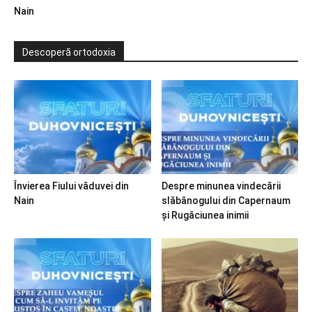
Nain
Descoperă ortodoxia
Învierea Fiului văduvei din
Despre minunea vindecării
Nain
slăbănogului din Capernaum
și Rugăciunea inimii