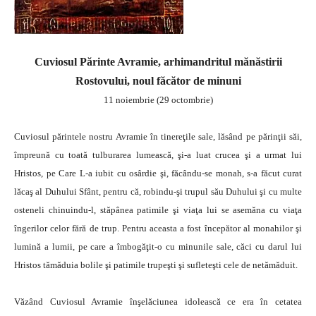
Cuviosul Părinte Avramie, arhimandritul mănăstirii
Rostovului, noul făcător de minuni
11 noiembrie (29 octombrie)
Cuviosul părintele nostru Avramie în tinereţile sale, lăsând pe părinţii săi,
împreună cu toată tulburarea lumească, şi-a luat crucea şi a urmat lui
Hristos, pe Care L-a iubit cu osârdie şi, făcându-se monah, s-a făcut curat
lăcaş al Duhului Sfânt, pentru că, robindu-şi trupul său Duhului şi cu multe
osteneli chinuindu-l, stăpânea patimile şi viaţa lui se asemăna cu viaţa
îngerilor celor fără de trup. Pentru aceasta a fost începător al monahilor şi
lumină a lumii, pe care a îmbogăţit-o cu minunile sale, căci cu darul lui
Hristos tămăduia bolile şi patimile trupeşti şi sufleteşti cele de netămăduit.
Văzând Cuviosul Avramie înşelăciunea idolească ce era în cetatea