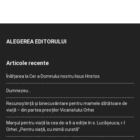
ALEGEREA EDITORULUI
Articole recente
Înălțarea la Cer a Domnului nostru Iisus Hristos
Dumnezeu…
Recunoștință și binecuvântare pentru mamele dătătoare de
viață – din partea preoților Vicariatului Orhei
Marșul pentru viață la cea de-a II-a ediție în s. Lucășeuca, r-l
Orhei: „Pentru viață, cu inimă curată”