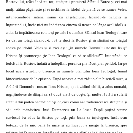
Rostovului, (căci încă nu toţi cetăţenii primiseră Sfântul Botez şi cei mai
mulţi trăiau păgâneşte şi se închinau la idolul de piatră ce se numea Veles,
întunecându-le satana inima cu înşelăciune, făcându-le năluciri şi
îngrozindu-i, încât nici nu îndrăznea cineva să treacă pe lângă acel idol), s-
a dus la împărăteasca cetate şi pe cale i s-a arătat Sfântul Ioan Teologul care
i-a dat un toiag, zicându-i: „Să te duci la Rostov şi să sfărâmi cu toiagul
acesta pe idolul Veles şi să zici aşa: „în numele Domnului nostru Iisuş”
Hristos îţi porunceşte ţie Ioan Teologul ca să te sfărâmi!”” întorcându-se
fericitul la Rostov, îndată a îndeplinit porunca şi a făcut praf pe idol, iar pe
locul acela a zidit o biserică în numele Sfântului Ioan Teologul, luând
binecuvântare de la episcop. După aceasta a mai zidit o altă biserică mică, a
Arătării Domnului nostru Iisus Hristos, apoi, zidind chilii, a adus monahi,
îngrijindu-se de dânşii ca să ducă viaţă de obşte. Şi multe răutăţi a suferit
sfântul din partea necredincioşilor, căci voiau să-i zădărnicească sfinţenia şi
să-i ardă mănăstirea. însă Dumnezeu nu l-a lăsat. După puţină vreme
cuviosul i-a adus la Hristos pe toţi, prin buna sa înţelegere, încât s-au
botezat de la mic până la mare şi au început a merge la biserică, spre
mărirea lui Dumnezeu. Iar sfântul, prin citirea cărţilor, îndulcea inima lor.