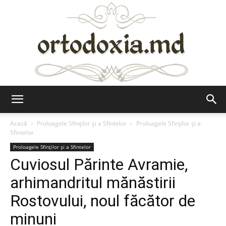
Ortodoxia.md
Acasă
Proloagele Sfinților și a Sfintelor
Proloagele Sfinților și a
Sfintelor
Proloagele Sfinților și a Sfintelor
Cuviosul Părinte Avramie,
arhimandritul mănăstirii
Rostovului, noul făcător de
minuni