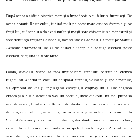
După aceea a zidit o biserică mare şi a împodobit-o cu felurite frumuseţi. De
aceea domnii Rostovului, iubind mult pe acest mare cuvios Avramie şi pe
fraţii lui, au început a da averi multe şi moşii spre chivernisirea mănăstirii şi
spre trebuinţa fraţilor. Episcopul, făcând sfat cu domnii, l-a făcut pe Sfântul
Avramie arhimandrit, iar el de atunci a început a adăuga osteneli peste
osteneli, vieţuind în fapte bune.
Odată, diavolul, vrând să facă împiedicare sfântului părinte în vremea
rugăciunii, a intrat în vasul lui de spălat. Sfântul, voind să-şi spele mâinile,
s-a apropiat de vas şi, înţelegând vicleşugul vrăjmaşului, a luat degrabă
crucea şi a pus-o deasupra vasului aceluia, încât diavolul nu mai putea să
iasă de acolo, fiind ars multe zile de sfânta cruce. în acea vreme au venit
domnii, după obicei, să se roage în mănăstire şi să ia binecuvântare de la
Sfântul Avramie şi au intrat în chilia lui, dar sfântul nu era atunci în odaie,
ci se afla în brutărie, ostenindu-se să spele hainele fraţilor. Auzind că au
venit domnii, s-a întors în chilie să-i binecuvinteze şi a văzut cuviosul pe