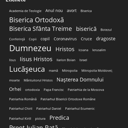
Anul nou
avort
Academia de Teologie
Biserica
Biserica Ortodoxă
Biserica Sfânta Treime
biserică
Botezul
dragoste
copil
Coronavirus
Cruce
Conferință
Copii
Dumnezeu
Hristos
Icoana
Ierusalim
Iisus Hristos
Iisus
Ilarion Boian
Israel
Lucășeuca
mamă
Mitropolia
Mitropolia Moldovei;
Nașterea Domnului
moarte
Mântuitorul Hristos
Orhei
ortodoxia
Papa Francisc
Patriarhia de la Moscova
Patriarhia Română
Patriarhul Bisericii Ortodoxe Române
Patriarhul Chiril
Patriarhul Daniel
Patriarhul Ecumenic
Predica
Patriarhul Kirill
pictura
Preot Iulian Rață