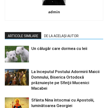
admin
ARTICOLE SIMILARE
DE LA ACELAȘI AUTOR
Un călugăr care dormea cu leii
La începutul Postului Adormirii Maicii
Domnului, Biserica Ortodoxă
prăznuiește pe Sfinţii Mucenici
Macabei
Sfânta Nina întocmai cu Apostolii,
luminătoarea Georgiei