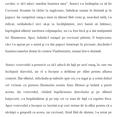
cuvânt, ci să-l aduci imediat înaintea mea”. Atunci s-a întâmplat ca să fie
Cuviosul Avramie în chilie la rugăciune, îmbrăcat numai în dulamă şi în
papuci. Iar cumplitul ostaş a mers la dânsul fără veste şi, neavând milă, l-a
ridicat, nelăsându-l nici să-şi ia încălţăminte, nici haină să îmbrace,
înţelegând sfântul uneltirea vrăjmaşului, nu i-a fost frică şi a dat mulţumită
lui Dumnezeu. Apoi, luându-l ostaşul pe cuviosul părinte, îl batjocorea,
căci l-a aşezat pe o asină şi i-a dat papuci femeieşti în picioare, ducându-l
înaintea marelui domn în cetatea Vladimirului, numai într-o dulamă.
Atunci voievodul a poruncit ca să-l aducă de faţă pe acel ostaş, în care era
închipuit diavolul, iar el a început a defăima pe sfânt pentru aflarea
comorii. Dar sfântul, ridicându-şi mâinile spre cer, s-a rugat şi a certat duhul
cel viclean cu puterea Domnului nostru Iisus Hristos şi îndată a pierit
acesta. Iar voievodul, văzând înşelăciunea diavolului şi pe sfântul
batjocorit, s-a înspăimântat şi pe toţi cei ce erau de faţă i-a cuprins frica.
Apoi voievodul a început cu lacrimi a-şi cere iertare de la sfânt pentru că a
săvârşit o greşeală ca aceea, iar cuviosul, fiind fără de răutate, l-a iertat pe