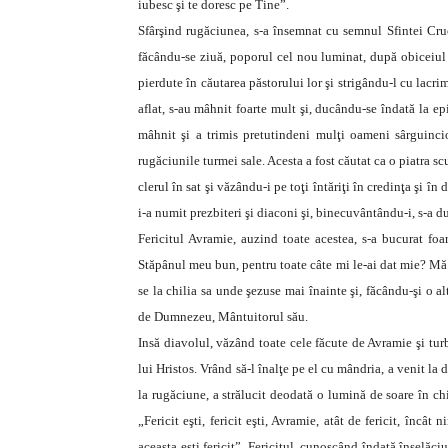
iubesc şi te doresc pe Tine”.
Sfârşind rugăciunea, s-a însemnat cu semnul Sfintei Cruci
făcându-se ziuă, poporul cel nou luminat, după obiceiul 
pierdute în căutarea păstorului lor şi strigându-l cu lacri
aflat, s-au mâhnit foarte mult şi, ducându-se îndată la ep
mâhnit şi a trimis pretutindeni mulţi oameni sârguincio
rugăciunile turmei sale. Acesta a fost căutat ca o piatra 
clerul în sat şi văzându-i pe toţi întăriţi în credinţa şi î
i-a numit prezbiteri şi diaconi şi, binecuvântându-i, s-a du
Fericitul Avramie, auzind toate acestea, s-a bucurat fo
Stăpânul meu bun, pentru toate câte mi le-ai dat mie? Mă 
se la chilia sa unde şezuse mai înainte şi, făcându-şi o a
de Dumnezeu, Mântuitorul său.
Insă diavolul, văzând toate cele făcute de Avramie şi turb
lui Hristos. Vrând să-l înalţe pe el cu mândria, a venit la
la rugăciune, a strălucit deodată o lumină de soare în ch
„Fericit eşti, fericit eşti, Avramie, atât de fericit, înc
aceasta eşti fericit”. Fericitul, cunoscând îndată înşelăciu