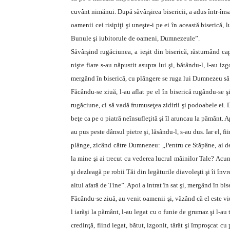
cuvânt nimănui. După săvârşirea bisericii, a adus într-î
oamenii cei risipiţi şi uneşte-i pe ei în această biserică,
Bunule şi iubitorule de oameni, Dumnezeule”.
Săvârşind rugăciunea, a ieşit din biserică, răsturnând cap
nişte fiare s-au năpustit asupra lui şi, bătându-l, l-au izg
mergând în biserică, cu plângere se ruga lui Dumnezeu să
Făcându-se ziuă, l-au aflat pe el în biserică rugându-se ş
rugăciune, ci să vadă frumuseţea zidirii şi podoabele ei. 
beţe ca pe o piatră neînsufleţită şi îl aruncau la pământ. A
au pus peste dânsul pietre şi, lăsându-l, s-au dus. Iar el, fi
plânge, zicând către Dumnezeu: „Pentru ce Stăpâne, ai def
la mine şi ai trecut cu vederea lucrul mâinilor Tale? Acu
şi dezleagă pe robii Tăi din legăturile diavoleşti şi îi î
altul afară de Tine”. Apoi a intrat în sat şi, mergând în bis
Făcându-se ziuă, au venit oamenii şi, văzând că el este viu
l iarăşi la pământ, l-au legat cu o funie de grumaz şi l-au t
credinţă, fiind legat, bătut, izgonit, târât şi împroşcat cu