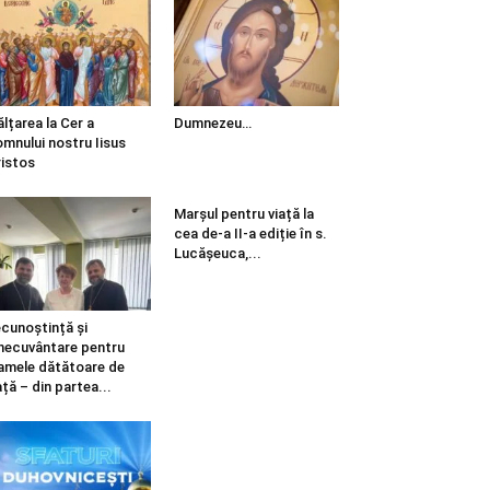
ălțarea la Cer a
Dumnezeu…
mnului nostru Iisus
istos
Marșul pentru viață la
cea de-a II-a ediție în s.
Lucășeuca,...
cunoștință și
necuvântare pentru
mele dătătoare de
ață – din partea...