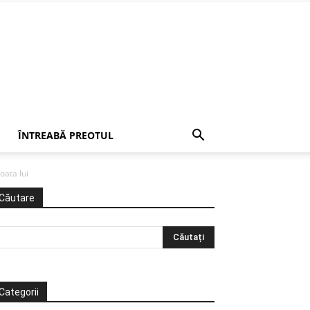
ÎNTREABĂ PREOTUL
oata lui
Căutare
Categorii