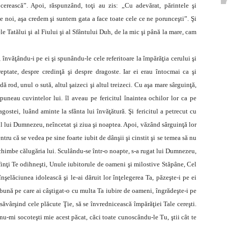
cerească”. Apoi, răspunzând, toţi au zis: „Cu adevărat, părintele şi
pe noi, aşa credem şi suntem gata a face toate cele ce ne porunceşti”. Şi
ele Tatălui şi al Fiului şi al Sfântului Duh, de la mic şi până la mare, cam
, învăţându-i pe ei şi spunându-le cele referitoare la împărăţia cerului şi
eptate, despre credinţă şi despre dragoste. Iar ei erau întocmai ca şi
 rod, unul o sută, altul şaizeci şi altul treizeci. Cu aşa mare sârguinţă,
upuneau cuvintelor lui. îl aveau pe fericitul înaintea ochilor lor ca pe
gostei, luând aminte la sfânta lui învăţătură. Şi fericitul a petrecut cu
ul lui Dumnezeu, neîncetat şi ziua şi noaptea. Apoi, văzând sârguinţă lor
tru că se vedea pe sine foarte iubit de dânşii şi cinstit şi se temea să nu
 schimbe călugăria lui. Sculându-se într-o noapte, s-a rugat lui Dumnezeu,
sfinţi Te odihneşti, Unule iubitorule de oameni şi milostive Stăpâne, Cel
înşelăciunea idolească şi le-ai dăruit lor înţelegerea Ta, păzeşte-i pe ei
ea bună pe care ai câştigat-o cu multa Ta iubire de oameni, îngrădeşte-i pe
săvârşind cele plăcute Ţie, să se învrednicească împărăţiei Tale cereşti.
nu-mi socoteşti mie acest păcat, căci toate cunoscându-le Tu, ştii cât te