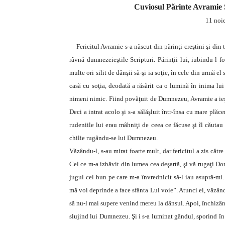
Cuviosul Părinte Avramie S
11 noi
Fericitul Avramie s-a născut din părinţi creştini şi din t
râvnă dumnezeieştile Scripturi. Părinţii lui, iubindu-l f
multe ori silit de dânşii să-şi ia soţie, în cele din urmă el
casă cu soţia, deodată a răsărit ca o lumină în inima lui
nimeni nimic. Fiind povăţuit de Dumnezeu, Avramie a ieşit
Deci a intrat acolo şi s-a sălăşluit într-însa cu mare plă
rudeniile lui erau mâhniţi de ceea ce făcuse şi îl căutau
chilie rugându-se lui Dumnezeu.
Văzându-l, s-au mirat foarte mult, dar fericitul a zis căt
Cel ce m-a izbăvit din lumea cea deşartă, şi vă rugaţi Do
jugul cel bun pe care m-a învrednicit să-l iau asupră-mi.
mă voi deprinde a face sfânta Lui voie”. Atunci ei, văzând
să nu-l mai supere venind mereu la dânsul. Apoi, închizând 
slujind lui Dumnezeu. Şi i s-a luminat gândul, sporind în 