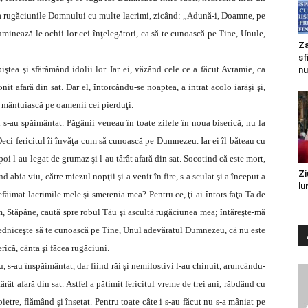
nsa rugăciunile Domnului cu multe lacrimi, zicând: „Adună-i, Doamne, pe
 luminează-le ochii lor cei înţelegători, ca să te cunoască pe Tine, Unule,
Za
sf
iştea şi sfărâmând idolii lor. Iar ei, văzând cele ce a făcut Avramie, ca
nu
onit afară din sat. Dar el, întorcându-se noaptea, a intrat acolo iarăşi şi,
 mântuiască pe oamenii cei pierduţi.
i s-au spăimântat. Păgânii veneau în toate zilele în noua biserică, nu la
Deci fericitul îi învăţa cum să cunoască pe Dumnezeu. Iar ei îl băteau cu
poi l-au legat de grumaz şi l-au târât afară din sat. Socotind că este mort,
Zi
ind abia viu, către miezul nopţii şi-a venit în fire, s-a sculat şi a început a
lu
ăimat lacrimile mele şi smerenia mea? Pentru ce, ţi-ai întors faţa Ta de
m, Stăpâne, caută spre robul Tău şi ascultă rugăciunea mea; întăreşte-mă
nvredniceşte să te cunoască pe Tine, Unul adevăratul Dumnezeu, că nu este
erică, cânta şi făcea rugăciuni.
, s-au înspăimântat, dar fiind răi şi nemilostivi l-au chinuit, aruncându-
ârât afară din sat. Astfel a pătimit fericitul vreme de trei ani, răbdând cu
 pietre, flămând şi însetat. Pentru toate câte i s-au făcut nu s-a mâniat pe