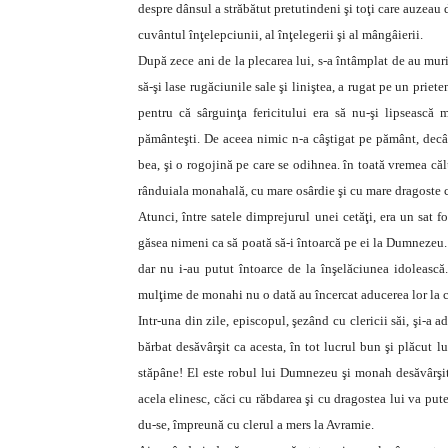
despre dânsul a străbătut pretutindeni şi toţi care auzeau 
cuvântul înţelepciunii, al înţelegerii şi al mângâierii.
După zece ani de la plecarea lui, s-a întâmplat de au murit 
să-şi lase rugăciunile sale şi liniştea, a rugat pe un priete
pentru că sârguinţa fericitului era să nu-şi lipsească m
pământeşti. De aceea nimic n-a câştigat pe pământ, decâ
bea, şi o rogojină pe care se odihnea. în toată vremea căl
rânduiala monahală, cu mare osârdie şi cu mare dragoste
Atunci, între satele dimprejurul unei cetăţi, era un sat 
găsea nimeni ca să poată să-i întoarcă pe ei la Dumnezeu. 
dar nu i-au putut întoarce de la înşelăciunea idolească
mulţime de monahi nu o dată au încercat aducerea lor la c
Intr-una din zile, episcopul, şezând cu clericii săi, şi-a
bărbat desăvârşit ca acesta, în tot lucrul bun şi plăcut 
stăpâne! El este robul lui Dumnezeu şi monah desăvârşit”.
acela elinesc, căci cu răbdarea şi cu dragostea lui va put
du-se, împreună cu clerul a mers la Avramie.