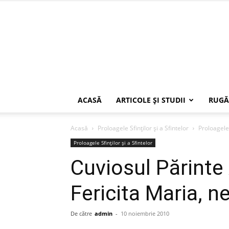
ACASĂ
ARTICOLE ŞI STUDII
RUGĂ
Acasă
Proloagele Sfinților și a Sfintelor
Proloagele 
Proloagele Sfinților și a Sfintelor
Cuviosul Părinte 
Fericita Maria, n
De către
admin
-
10 noiembrie 2010