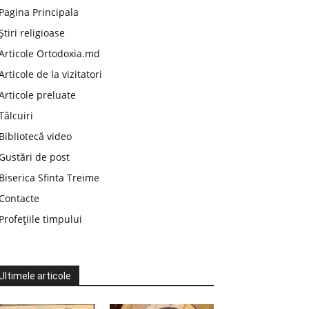
Pagina Principala
Știri religioase
Articole Ortodoxia.md
Articole de la vizitatori
Articole preluate
Tâlcuiri
Bibliotecă video
Gustări de post
Biserica Sfinta Treime
Contacte
Profețiile timpului
Ultimele articole