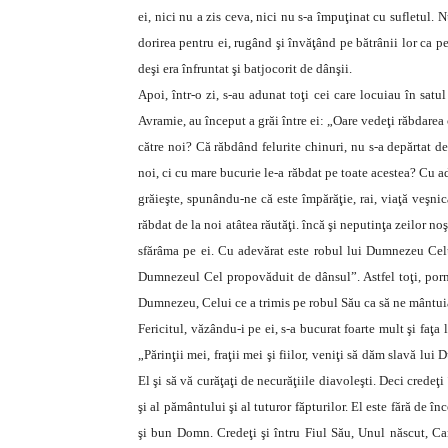
ei, nici nu a zis ceva, nici nu s-a împuţinat cu sufletul. 
dorirea pentru ei, rugând şi învăţând pe bătrânii lor ca pe n
deşi era înfruntat şi batjocorit de dânşii.
Apoi, într-o zi, s-au adunat toţi cei care locuiau în satu
Avramie, au început a grăi între ei: „Oare vedeţi răbdarea
către noi? Că răbdând felurite chinuri, nu s-a depărtat de 
noi, ci cu mare bucurie le-a răbdat pe toate acestea? Cu 
grăieşte, spunându-ne că este împărăţie, rai, viaţă veşnică
răbdat de la noi atâtea răutăţi. încă şi neputinţa zeilor noş
sfărâma pe ei. Cu adevărat este robul lui Dumnezeu Celui
Dumnezeul Cel propovăduit de dânsul”. Astfel toţi, pornin
Dumnezeu, Celui ce a trimis pe robul Său ca să ne mântui
Fericitul, văzându-i pe ei, s-a bucurat foarte mult şi faţa
„Părinţii mei, fraţii mei şi fiilor, veniţi să dăm slavă lu
El şi să vă curăţaţi de necurăţiile diavoleşti. Deci credeţ
şi al pământului şi al tuturor făpturilor. El este fără de î
şi bun Domn. Credeţi şi întru Fiul Său, Unul născut, Care