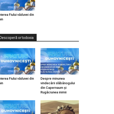
vierea Fiului văduvei din
in
Descoperă ortodoxia
vierea Fiului văduvei din
Despre minunea
in
vindecării slăbănogului
din Capernaum și
Rugăciunea inimii