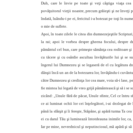
Duh, care le învie pe toate şi veţi câştiga viaţa cea 
povăţuitorul vieţii noastre, precum grăieşti şi ne înveţi 
îndată, luându-i pe ei, fericitul i-a botezat pe toţi în num
o mie de suflete.
Apoi, în toate zilele le citea din dumnezejeştile Scripturi
la rai; apoi le vorbea despre gheena focului, despre dr
pământul cel bun, care primeşte sămânţa cea roditoare şi dă
cu tăcere şi cu osârdie ascultau învăţăturile lui şi se s
îngerul lui Dumnezeu şi se legaseră de el cu legătura dra
dânşii încă un an de la botezarea lor, învăţându-i cuvânt
către Dumnezeu şi credinţa lor cea mare, voia să-i lase, pen
fie mintea lui legată de vreo grijă pământească şi să i se
zicând: „Unule fără de păcat, Unule sfinte, Cel ce întru 
ce ai luminat ochii lor cei înţelegători, i-ai dezlegat de 
până la sfârşit şi îi fereşte, Stăpâne, şi apără turma Ta c
ei cu darul Tău şi luminează întotdeauna inimile lor, ca, 
Iar pe mine, nevrednicul şi neputinciosul, mă apără şi să 