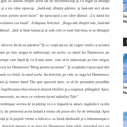
grăi cu dânsul despre acest sat de necredincioşi şi l-a rugat să meargă
i a zis către episcop: „Iartă-mă, sfinţite părinte, şi lasă-mă aici să-mi
inic pentru acest lucru”. Iar episcopul a zis către dânsul: „Cu darul lui
În
Na
scultarea cea bună”. A răspuns fericitul: „Rogu-mă sfinţiei tale, lasă-mă
ânsul: „Iată ai lăsat lumea şi ai urât cele ce sunt într-însa, te-ai răstignit
u altceva decât un păcătos? Şi ce viaţă am eu, de cugeti unele ca acestea
ai pe tine singur te mântuieşti, iar acolo, cu darul lui Dumnezeu, pe
eşte care faptă îţi va fi mai mare: oare să te mântuieşti pe tine singur,
e voia lui Dumnezeu! Merg pentru ascultare”. Şi scoţându-l episcopul din
ună cu clerul, în satul acela. Iar fericitul, pe cale, se ruga lui Dumnezeu,
a şi trimite darul Tău spre ajutorul meu, ca să fie preamărit preasfânt
În
 înşelăciunea diavolească slujind idolilor şi a suspinat, plângând. Apoi,
Na
Dumnezeule, nu trece cu vederea lucrul mâinilor Tale”.
ncredinţase averea de la părinţi ca s-o împartă la săraci, rugându-l ca din
ii. Iar prietenul acela îndată a trimis cât putea să-i fie de trebuinţă. Apoi
inţă şi în puţină vreme a ridicat-o cu bună rânduială şi a înfrumuseţat-o
a, fericitul mergea şi se ruga lui Dumnezeu între idoli, nezicând nici un