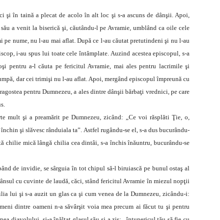
 şi în taină a plecat de acolo în alt loc şi s-a ascuns de dânşii. Apoi,
său a venit la biserică şi, căutându-l pe Avramie, umblând ca oile cele
mi pe nume, nu l-au mai aflat. După ce l-au căutat pretutindeni şi nu l-au
iscop, i-au spus lui toate cele întâmplate. Auzind acestea episcopul, s-a
şi pentru a-l căuta pe fericitul Avramie, mai ales pentru lacrimile şi
scumpă, dar cei trimişi nu l-au aflat. Apoi, mergând episcopul împreună cu
n dragostea pentru Dumnezeu, a ales dintre dânşii bărbaţi vrednici, pe care
s.
arte mult şi a preamărit pe Dumnezeu, zicând: „Ce voi răsplăti Ţie, o,
închin şi slăvesc rânduiala ta”. Astfel rugându-se el, s-a dus bucurându-
ltă chilie mică lângă chilia cea dintâi, s-a închis înăuntru, bucurându-se
ând de invidie, se sârguia în tot chipul să-l biruiască pe bunul ostaş al
 dânsul cu cuvinte de laudă, căci, stând fericitul Avramie în miezul nopţii
ilia lui şi s-a auzit un glas ca şi cum venea de la Dumnezeu, zicându-i:
ât nimeni dintre oameni n-a săvârşit voia mea precum ai făcut tu şi pentru
nea diavolului, şi-a înălţat glasul său şi a zis: „întunericul tău să fie cu