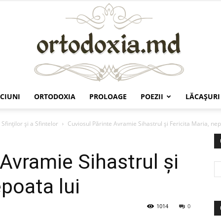
CIUNI
ORTODOXIA
PROLOAGE
POEZII
LĂCAŞURI
Ortodoxia.md
Sfinților și a Sfintelor
Cuviosul Părinte Avramie Sihastrul şi Fericita Maria, nep
Avramie Sihastrul şi
epoata lui
1014
0