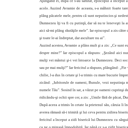
Ajungând ei, după ce s-au sărutat, episcopul a început a 
acolo. Auzind Avramie de aceasta, s-a mâhnit foarte tare ş
plâng păcatele mele, pentru că sunt neputincios şi nedesto
Dumnezeu îţi va fi cu putinţă, dar să nu te leneveşti la a
aici să-mi plâng răutăţile mele”. Iar episcopul a zis către d
şi toate le-ai îndreptat, dar ascultare nu ai”.
Auzind acestea, Avramie a plâns mult şi a zis: „Ce sunt e
despre mine?” Iar episcopul a răspuns: „Şezând aici num
mulţi vei mântui şi-i vei întoarce la Dumnezeu. Deci socot
sau pe mai mulţi?” Iar fericitul a răspuns, plângând: „Fi
chilie, l-a dus în cetate şi l-a trimis cu mare bucurie împre
zicând: „Iubitorule de oameni, Bunule, vezi neputinţa me
numele Tău”. Sosind în sat, a văzut pe oameni cuprinşi de
ridicându-şi ochii spre cer, a zis: „Umile fără de păcat, 
După aceea a trimis în cetate la prietenul său, căruia îi î
averea rămasă să-i trimită şi lui ceva pentru zidirea biseric
fericitul a început a zidi biserică lui Dumnezeu cu sârgu
ca pe o mireasă împodobită. Iar până ce s-a zidit biseric