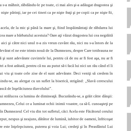
Nu s-a mâhnit, răbdându-le pe toate, ci mai ales şi-a adăugat dragostea şi
işte părinţi, iar pe cei tineri ca pe nişte fraţi şi pe copii ca pe nişte fii,
l acela, de la mic şi până la mare şi, fiind înspăimântaţi de răbdarea lui
 cea mare a bărbatului acestuia? Oare aţi văzut dragostea lui cea negrăită
aici şi către nici unul n-a zis vreun cuvânt rău, nici nu s-a întors de la
adevărat el ne este trimis nouă de la Dumnezeu, despre Care totdeauna ne
 şi sunt adevărate cuvintele lui, pentru că de nu ar fi fost aşa, nu ar fi
tri a fost arătată, pentru că nu au putut să-i facă lui nici un rău când el îi
 viu şi toate cele zise de el sunt adevărate. Deci veniţi să credem în
du-se, au alergat cu un suflet la biserică, strigând: „Slavă cerescului
ască de înşelăciunea diavolului”.
 lui strălucea ca lumina de dimineaţă. Bucurându-se, a grăit către dânşii:
i Dumnezeu, Celui ce a luminat ochii inimii voastre, ca să-L cunoaşteţi pe
i în Dumnezeul Cel viu din tot sufletul, căci Acela este Făcătorul cerului
nceput, nespus şi neajuns, dătător de lumină, iubitor de oameni, înfricoşat
 este înţelepciunea, puterea şi voia Lui; credeţi şi în Preasfântul Lui