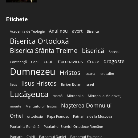
Etichete
Anul nou
avort
Academia de Teologie
Biserica
Biserica Ortodoxă
Biserica Sfânta Treime
biserică
Botezul
dragoste
copil
Coronavirus
Cruce
Conferință
Copii
Dumnezeu
Hristos
Icoana
Ierusalim
Iisus Hristos
Iisus
Ilarion Boian
Israel
Lucășeuca
mamă
Mitropolia
Mitropolia Moldovei;
Nașterea Domnului
moarte
Mântuitorul Hristos
Orhei
ortodoxia
Papa Francisc
Patriarhia de la Moscova
Patriarhia Română
Patriarhul Bisericii Ortodoxe Române
Patriarhul Chiril
Patriarhul Daniel
Patriarhul Ecumenic