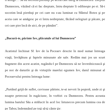
Dumnezeu, văzând că ei fac dreptate, întru dreptate îi odihneşte pe ei. Să-i
socotim însă pierduţi pe cei care nu s-au luminat cu Sfântul Botez şi pe
aceia care se amăgesc pe ei întru nedreptate, făcând nelegiuri şi păcate, pe
cei care pier încă de aici, de pe pământ”.
„Bucură-te, părinte Iov, plăcutule al lui Dumnezeu”
Acatistul închinat Sf. Iov de la Poceaev descrie în mod sumar întreaga
viaţă, învăţătura şi faptele minunate ale sale. Redăm mai jos un scurt
fragment din acest acatist, rugându-l pe Dumnezeu să ne învrednicească şi
pe noi de darurile şi de virtuţiile marelui egumen Iov, darul minunat al
Poceaevului pentru întreaga lume:
„Purtând grijă de suflet, cuvioase părinte, te-ai nevoit în peşteră, unde zi şi
noapte petreceai în rugăciune, în vorbiri cu Dumnezeu. Pentru aceasta
lumina harului Său a strălucit în acel loc întunecos precum lumina cea de
pe Tabor, îndemnând pe toţi să-ţi cânte ţie: