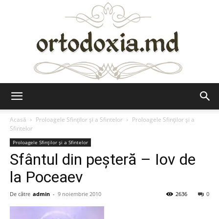
Ortodoxia.md
Acasă
Proloagele Sfinților și a Sfintelor
Proloagele Sfinților și a
Sfintelor
Proloagele Sfinților și a Sfintelor
Sfântul din peşteră – Iov de
la Poceaev
De către
admin
-
9 noiembrie 2010
2636
0