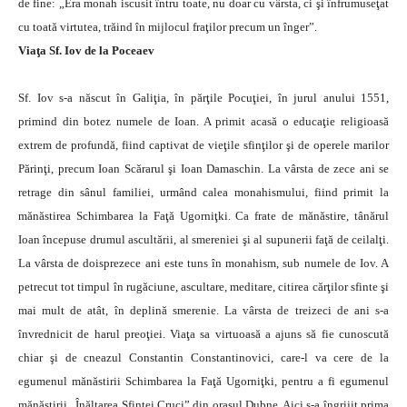
de fine: „Era monah iscusit întru toate, nu doar cu vârsta, ci şi înfrumuseţat
cu toată virtutea, trăind în mijlocul fraţilor precum un înger”.
Viaţa Sf. Iov de la Poceaev
Sf. Iov s-a născut în Galiţia, în părţile Pocuţiei, în jurul anului 1551,
primind din botez numele de Ioan. A primit acasă o educaţie religioasă
extrem de profundă, fiind captivat de vieţile sfinţilor şi de operele marilor
Părinţi, precum Ioan Scărarul şi Ioan Damaschin. La vârsta de zece ani se
retrage din sânul familiei, urmând calea monahismului, fiind primit la
mănăstirea Schimbarea la Faţă Ugorniţki. Ca frate de mănăstire, tânărul
Ioan începuse drumul ascultării, al smereniei şi al supunerii faţă de ceilalţi.
La vârsta de doisprezece ani este tuns în monahism, sub numele de Iov. A
petrecut tot timpul în rugăciune, ascultare, meditare, citirea cărţilor sfinte şi
mai mult de atât, în deplină smerenie. La vârsta de treizeci de ani s-a
învrednicit de harul preoţiei. Viaţa sa virtuoasă a ajuns să fie cunoscută
chiar şi de cneazul Constantin Constantinovici, care-l va cere de la
egumenul mănăstirii Schimbarea la Faţă Ugorniţki, pentru a fi egumenul
mănăstirii „Înălţarea Sfintei Cruci” din oraşul Dubne. Aici s-a îngrijit prima