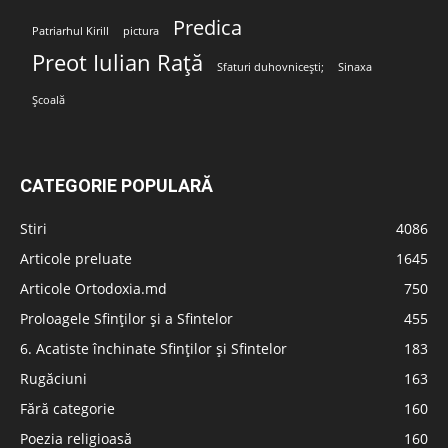
Predica
Patriarhul Kirill
pictura
Preot Iulian Rață
Sfaturi duhovnicești;
Sinaxa
Școală
CATEGORIE POPULARĂ
Stiri
4086
Articole preluate
1645
Articole Ortodoxia.md
750
Proloagele Sfinților și a Sfintelor
455
6. Acatiste închinate Sfinților și Sfintelor
183
Rugăciuni
163
Fără categorie
160
Poezia religioasă
160