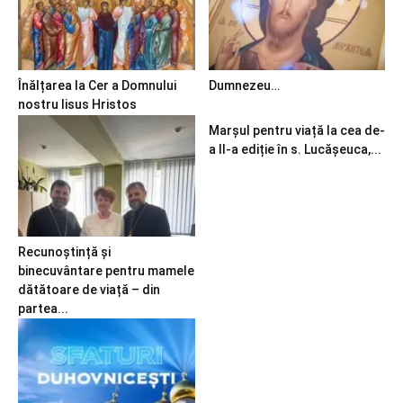
Înălțarea la Cer a Domnului
Dumnezeu…
nostru Iisus Hristos
Marșul pentru viață la cea de-
a II-a ediție în s. Lucășeuca,...
Recunoștință și
binecuvântare pentru mamele
dătătoare de viață – din
partea...