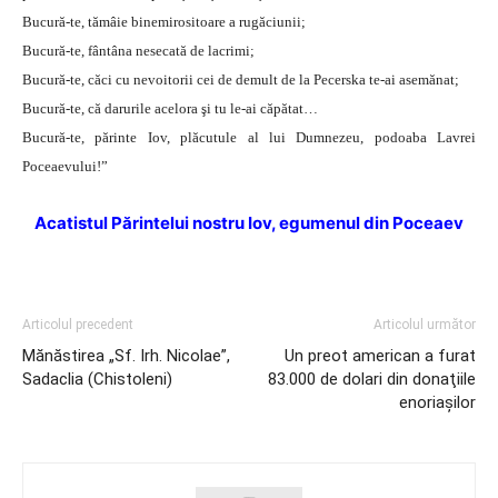
Bucură-te, tămâie binemirositoare a rugăciunii;
Bucură-te, fântâna nesecată de lacrimi;
Bucură-te, căci cu nevoitorii cei de demult de la Pecerska te-ai asemănat;
Bucură-te, că darurile acelora şi tu le-ai căpătat…
Bucură-te, părinte Iov, plăcutule al lui Dumnezeu, podoaba Lavrei
Poceaevului!”
Acatistul Părintelui nostru Iov, egumenul din Poceaev
Articolul precedent
Articolul următor
Mănăstirea „Sf. Irh. Nicolae”,
Un preot american a furat
Sadaclia (Chistoleni)
83.000 de dolari din donaţiile
enoriaşilor