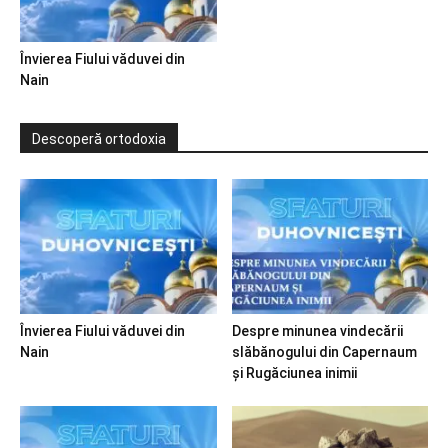
Învierea Fiului văduvei din
Nain
Descoperă ortodoxia
Învierea Fiului văduvei din
Despre minunea vindecării
Nain
slăbănogului din Capernaum
și Rugăciunea inimii