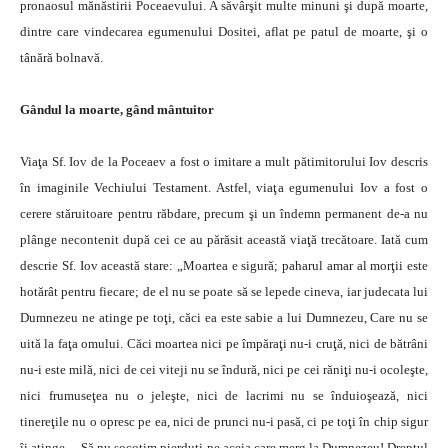
pronaosul mănăstirii Poceaevului. A săvârşit multe minuni şi după moarte,
dintre care vindecarea egumenului Dositei, aflat pe patul de moarte, şi o
tânără bolnavă.
Gândul la moarte, gând mântuitor
Viaţa Sf. Iov de la Poceaev a fost o imitare a mult pătimitorului Iov descris
în imaginile Vechiului Testament. Astfel, viaţa egumenului Iov a fost o
cerere stăruitoare pentru răbdare, precum şi un îndemn permanent de-a nu
plânge necontenit după cei ce au părăsit această viaţă trecătoare. Iată cum
descrie Sf. Iov această stare: „Moartea e sigură; paharul amar al morţii este
hotărât pentru fiecare; de el nu se poate să se lepede cineva, iar judecata lui
Dumnezeu ne atinge pe toţi, căci ea este sabie a lui Dumnezeu, Care nu se
uită la faţa omului. Căci moartea nici pe împăraţi nu-i cruţă, nici de bătrâni
nu-i este milă, nici de cei viteji nu se îndură, nici pe cei răniţi nu-i ocoleşte,
nici frumuseţea nu o jeleşte, nici de lacrimi nu se înduioşează, nici
tinereţile nu o opresc pe ea, nici de prunci nu-i pasă, ci pe toţi în chip sigur
îi atinge… Să nu socotim pierduţi pe aceia care merg la Dumnezeu! Dreptul