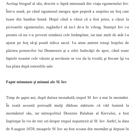
Acelaşi biograf al său, descrie o faptă minunată din viaţa egumenului Iov.
Într-o seară, pe când egumenul mergea spre peşteră a surprins un hoţ care
luase din hambar hrană. Hoţul când a văzut că a fost prins, a căzut la
picioarele egumenului, rugându-l să nu-l de-a în vileag. Stareţul Iov i-a
promis că nu v-a povesti nimănui cele întâmplate, iar mai mult de atât l-a
ajutat pe hoţ să-şi poată ridica sacul. I-a atras aminte totuşi hoţului de
păzirea poruncilor lui Dumnezeu şi a zilei Judecăţii de apoi, când toate
faptele noastre cele văzute şi nevăzute se vor da la iveală, şi fiecare îşi va
lua plata după ostenilile sale.
Fapte minunate şi minuni ale Sf. Iov
Timp de şapte ani, după datina monahală, trupul Sf. Iov a stat în mormânt.
În toată această perioadă mulţi dădeau mărturie că văd lumină la
mormântul său, iar mitropolitul Dionisie Balaban al Kievului, a fost
înştiinţat în vis de trei ori despre trupul neputrezit al Sf. Iov. Astfel, la data
de 8 august 1659, moaştele Sf. Iov au fost scoase din mormânt şi depuse în