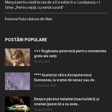
Marșul pentru viață la cea de-a II-a ediție în s. Lucășeuca, r-l
Orhei: „Pentru viață, cu inimă curată”
Învierea Fiului văduvei din Nain
POSTĂRI POPULARE
+++ Rugăciune puternică pentru momentele
grele ale vieţii
28 iulie 2010
**** Acatistul către Atotputernicul
Dumnezeu, la vreme de necaz sau de...
5 octombrie 2010
Despre păcatul malahiei (masturbării) şi
onaniei (pazei de a nu avea...
15 aprilie 2010