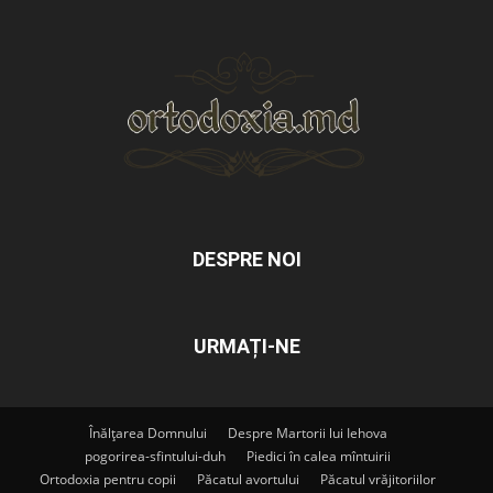
DESPRE NOI
URMAȚI-NE
Înălțarea Domnului
Despre Martorii lui Iehova
pogorirea-sfintului-duh
Piedici în calea mîntuirii
Ortodoxia pentru copii
Păcatul avortului
Păcatul vrăjitoriilor