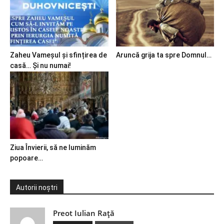
Zaheu Vameșul și sfințirea de
Aruncă grija ta spre Domnul…
casă… Și nu numai!
Ziua Învierii, să ne luminăm
popoare…
Autorii noștri
Preot Iulian Raţă