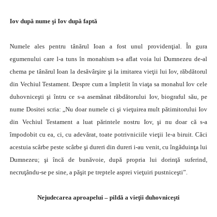
Iov după nume şi Iov după faptă
Numele ales pentru tânărul Ioan a fost unul providenţial. În gura
egumenului care l-a tuns în monahism s-a aflat voia lui Dumnezeu de-al
chema pe tânărul Ioan la desăvârşire şi la imitarea vieţii lui Iov, răbdătorul
din Vechiul Testament. Despre cum a împletit în viaţa sa monahul Iov cele
duhovniceşti şi întru ce s-a asemănat răbdătorului Iov, biograful său, pe
nume Dositei scria: „Nu doar numele ci şi vieţuirea mult pătimitorului Iov
din Vechiul Testament a luat părintele nostru Iov, şi nu doar că s-a
împodobit cu ea, ci, cu adevărat, toate potrivniciile vieţii le-a biruit. Căci
acestuia scârbe peste scârbe şi dureri din dureri i-au venit, cu îngăduinţa lui
Dumnezeu; şi încă de bunăvoie, după propria lui dorinţă suferind,
necruţându-se pe sine, a păşit pe treptele asprei vieţuiri pustniceşti”.
Nejudecarea aproapelui – pildă a vieţii duhovniceşti