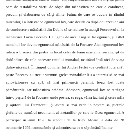
oară de restabilirea vieţii de obşte din mănăstirea pe care o conducea,
precum şi elaborarea de cărţi sfinte. Faima de care se bucura în rândul
mirenilor, l-a întristat pe egumenul Iov, care decide ca după douăzeci de ani
de conducere a mănăstirii din Dubne să se izoleze în munţii Poceaevului, la
mănăstirea Lavra Poceaev. Călugării de aici îl rog să fie egumen, şi astfel
monahul Iov devine egumenul mănăstirii de la Poceaev. Aici, egumenul Iov
ridică o biserică din piatră în locul celei de lemn existentă, s-a îngrijit de
dobândirea de cele necesare traiului monahal, neuitând însă nici de viaţa
duhovnicească. În timpul domniei lui Andrei Ferlei (de credinţă luterană),
peste Poceaev au trecut vremuri grele: monahilor li s-a interzis să se mai
aprovizioneze cu apă, să mai primească pelerini, le-au fost luate
pământurile, iar mănăstirea prădată. Adeseori, egumenul Iov se retrăgea
într-o peşteră de la Poceaev, unde postea, se ruga, vărsa lacrimi şi cerea mila
şi ajutorul lui Dumnezeu. Şi astăzi se mai vede în peştera sa, pietrele
şlefuite de numărul necontenit al metaniilor pe care le făcea egumenul. A
participat în anul 1628 la sinodul de la Kiev. Moare la data de 28
octombrie 1651, cunoscându-şi adormirea sa cu o săptămână înainte.