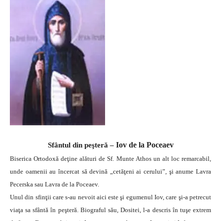
Iov de la Poceaev
Sfântul din peşteră –
Biserica Ortodoxă deţine alături de Sf. Munte Athos un alt loc remarcabil,
unde oamenii au încercat să devină „cetăţeni ai cerului”, şi anume Lavra
Pecerska sau Lavra de la Poceaev.
Unul din sfinţii care s-au nevoit aici este şi egumenul Iov, care şi-a petrecut
viaţa sa sfântă în peşteră. Biograful său, Dositei, l-a descris în tuşe extrem