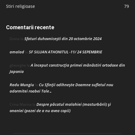
Stiri religioase
79
Comentarii recente
Sfaturi duhovnicești din 20 octombrie 2024
Doina
la
amalad
SF SILUAN ATHONITUL -11/ 24 SEPEMBRIE
la
A început construcţia primei mănăstiri ortodoxe din
gheorghe
la
Japonia
Radu Mungiu
Cu Sfinții odihnește Doamne sufletul nou
la
adormitei roabei Tale…
Despre păcatul malahiei (masturbării) şi
Crina Marina
la
onaniei (pazei de a nu avea copii)