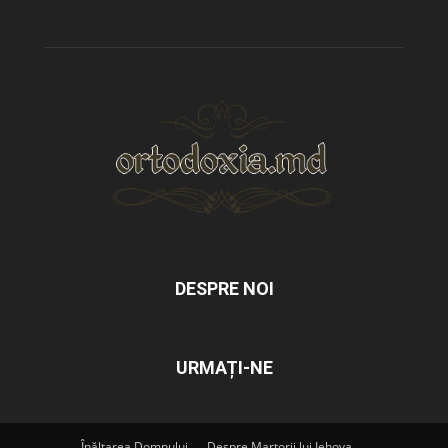
DESPRE NOI
URMAȚI-NE
Înălțarea Domnului
Despre Martorii lui Iehova