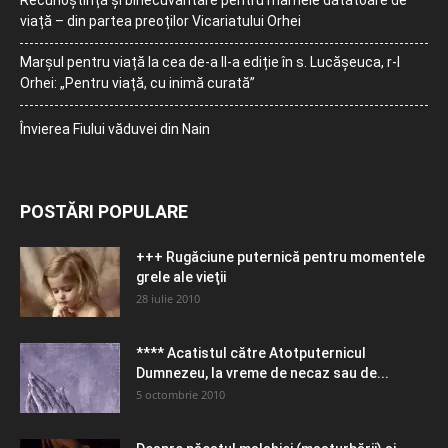
Recunoștință și binecuvântare pentru mamele dătătoare de
viață – din partea preoților Vicariatului Orhei
Marșul pentru viață la cea de-a II-a ediție în s. Lucășeuca, r-l
Orhei: „Pentru viață, cu inimă curată”
Învierea Fiului văduvei din Nain
POSTĂRI POPULARE
+++ Rugăciune puternică pentru momentele
grele ale vieţii
28 iulie 2010
**** Acatistul către Atotputernicul
Dumnezeu, la vreme de necaz sau de...
5 octombrie 2010