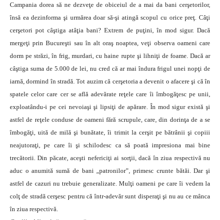
Campania dorea să ne dezveţe de obiceiul de a mai da bani cerşetorilor,
însă ea dezinforma şi urmărea doar să-şi atingă scopul cu orice preţ. Câţi
cerşetori pot câştiga atâţia bani? Extrem de puţini, în mod sigur. Dacă
mergeţi prin Bucureşti sau în alt oraş noaptea, veţi observa oameni care
dorm pe străzi, în frig, murdari, cu haine rupte şi lihniţi de foame. Dacă ar
câştiga suma de 5.000 de lei, nu cred că ar mai îndura frigul unei nopţi de
iarnă, dormind în stradă. Tot auzim că cerşetoria a devenit o afacere şi că în
spatele celor care cer se află adevărate reţele care îi îmbogăţesc pe unii,
exploatându-i pe cei nevoiaşi şi lipsiţi de apărare. În mod sigur există şi
astfel de reţele conduse de oameni fără scrupule, care, din dorinţa de a se
îmbogăţi, uită de milă şi bunătate, îi trimit la cerşit pe bătrânii şi copiii
neajutoraţi, pe care îi şi schilodesc ca să poată impresiona mai bine
trecătorii. Din păcate, aceşti nefericiţi ai sorţii, dacă în ziua respectivă nu
aduc o anumită sumă de bani „patronilor”, primesc crunte bătăi. Dar şi
astfel de cazuri nu trebuie generalizate. Mulţi oameni pe care îi vedem la
colţ de stradă cerşesc pentru că într-adevăr sunt disperaţi şi nu au ce mânca
în ziua respectivă.