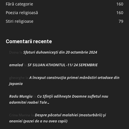
Fără categorie
160
Poezia religioasă
160
Stiri religioase
79
Comentarii recente
Sfaturi duhovnicești din 20 octombrie 2024
Doina
la
amalad
SF SILUAN ATHONITUL -11/ 24 SEPEMBRIE
la
A început construcţia primei mănăstiri ortodoxe din
gheorghe
la
Japonia
Radu Mungiu
Cu Sfinții odihnește Doamne sufletul nou
la
adormitei roabei Tale…
Despre păcatul malahiei (masturbării) şi
Crina Marina
la
onaniei (pazei de a nu avea copii)