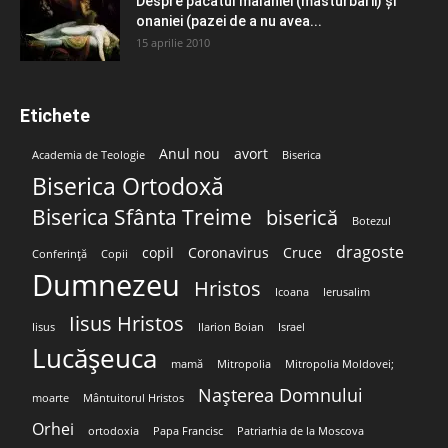
Despre păcatul malahiei (masturbării) şi
onaniei (pazei de a nu avea...
15 aprilie 2010
Etichete
Anul nou
avort
Academia de Teologie
Biserica
Biserica Ortodoxă
Biserica Sfânta Treime
biserică
Botezul
dragoste
copil
Coronavirus
Cruce
Conferință
Copii
Dumnezeu
Hristos
Icoana
Ierusalim
Iisus Hristos
Iisus
Ilarion Boian
Israel
Lucășeuca
mamă
Mitropolia
Mitropolia Moldovei;
Nașterea Domnului
moarte
Mântuitorul Hristos
Orhei
ortodoxia
Papa Francisc
Patriarhia de la Moscova