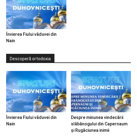
Învierea Fiului văduvei din
Nain
Descoperă ortodoxia
Învierea Fiului văduvei din
Despre minunea vindecării
Nain
slăbănogului din Capernaum
și Rugăciunea inimii