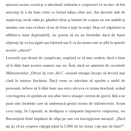
ajutorul nostru există şi o adevărată industrie a cerşetoriei ce ne face să fim
reticenţi în a da bani celor ce întind mâna către noi. Am devenit atât de
suspicioşi, încât stăm pe gânduri chiar şi înainte de a ajuta un om amărât şi
murdar, care este evident că nu de bine a ieşit la cerşit.
Deşi cel năpăstuit se
aflăîntr-o stare deplorabilă, nu putem să nu ne întrebăm dacă de banii
obţinuţi îşi va lua ţigări sau băutură sau îi va da unuia care se află în spatele
acestei „afaceri”.
Lucrurile par destul de complicate, neştiind ce să mai credem, dacă e bine
să le dăm bani acestor oameni sau nu. Însă, dacă ne amintim de cuvintele
Mântuitorului „Oricui îţi cere, dă-i”, această situaţie începe să devină mai
clară în mintea fiecăruia. Dacă vrem cu adevărat să ajutăm o astfel de
persoană, trebuie să îi dăm bani sau orice altceva cu inima deschisă, având
convingerea că ajutăm un om aflat într-o situaţie extrem de gravă, fără a ne
pune alte întrebări care să umbrească gestul nostru de milostivenie. Acum
ceva timp, în Capitală, se desfăşura o campanie împotriva cerşetoriei, tot
Bucureştiul fiind împânzit de afişe pe care era inscripţionat mesajul: „Dacă
aţi şti că un cerşetor câştigă până la 5.000 de lei lunar, i-aţi mai da bani?”.