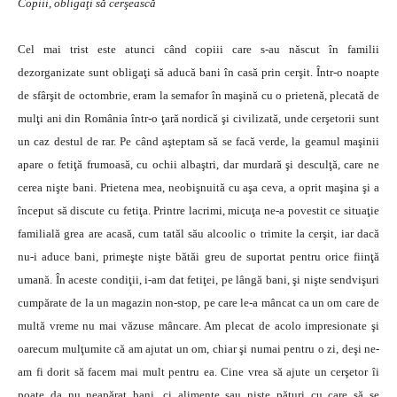
Copiii, obligaţi să cerşească
Cel mai trist este atunci când copiii care s-au născut în familii
dezorganizate sunt obligaţi să aducă bani în casă prin cerşit. Într-o noapte
de sfârşit de octombrie, eram la semafor în maşină cu o prietenă, plecată de
mulţi ani din România într-o ţară nordică şi civilizată, unde cerşetorii sunt
un caz destul de rar. Pe când aşteptam să se facă verde, la geamul maşinii
apare o fetiţă frumoasă, cu ochii albaştri, dar murdară şi desculţă, care ne
cerea nişte bani. Prietena mea, neobişnuită cu aşa ceva, a oprit maşina şi a
început să discute cu fetiţa. Printre lacrimi, micuţa ne-a povestit ce situaţie
familială grea are acasă, cum tatăl său alcoolic o trimite la cerşit, iar dacă
nu-i aduce bani, primeşte nişte bătăi greu de suportat pentru orice fiinţă
umană. În aceste condiţii, i-am dat fetiţei, pe lângă bani, şi nişte sendvişuri
cumpărate de la un magazin non-stop, pe care le-a mâncat ca un om care de
multă vreme nu mai văzuse mâncare. Am plecat de acolo impresionate şi
oarecum mulţumite că am ajutat un om, chiar şi numai pentru o zi, deşi ne-
am fi dorit să facem mai mult pentru ea. Cine vrea să ajute un cerşetor îi
poate da nu neapărat bani, ci alimente sau nişte pături cu care să se