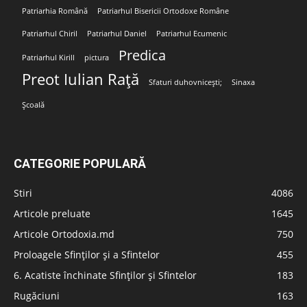
Patriarhia Română
Patriarhul Bisericii Ortodoxe Române
Patriarhul Chiril
Patriarhul Daniel
Patriarhul Ecumenic
Predica
Patriarhul Kirill
pictura
Preot Iulian Rață
Sfaturi duhovnicești;
Sinaxa
Școală
CATEGORIE POPULARĂ
Stiri
4086
Articole preluate
1645
Articole Ortodoxia.md
750
Proloagele Sfinților și a Sfintelor
455
6. Acatiste închinate Sfinților și Sfintelor
183
Rugăciuni
163