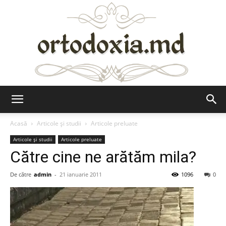
Ortodoxia.md
Acasă
Articole şi studii
Articole preluate
Articole şi studii
Articole preluate
Către cine ne arătăm mila?
De către
admin
-
21 ianuarie 2011
1096
0