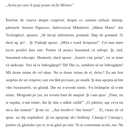
„Acela pe care îl ajuţi poate să fie Hristos”
Întrebat de cineva despre cerşetori, despre ce oameni trebuie miluiţi,
părintele Arsenie Papacioc, duhovnicul Mănăstirii „Sfânta Maria” din
Techirghiol, spunea: „Să faceţi milostenie, pomană. Daţi de pomană. O,
dacă aţi şti!… Şi Vlahuţă spune: „Mila e toată Scriptura!”. Cel mai mare
lucru posibil ăsta este. Pentru că atunci înseamnă că iubeşti. Şi, iată,
înseamnă educaţie. Domnule, dacă spune: „însutit veţi primi”, nu te teme
că sărăceşti. Vrei să te îmbogăţeşti? Dă! Dar ce, urmărim să ne îmbogăţim?
Mă doare inima de cel sărac. Nu te doare inima de el, deloc? Eu am fost
surprins de un cerşetor, care era fără picioare, pe stradă. Şi ăsta aştepta să îmi
vărs buzunarele, nu glumă. Dar eu n-aveam nimic. S-a întâmplat să n-am
nimic. Mergeam pe jos, nu aveam bani de maşină. Şi i-am spus: „Frate, nu
te supăra, n-am nimic, dar îţi dau o mână caldă!” „O, părinte, aşa ceva nu
mi-a dat nimeni”. Şi-mi zic: „Am brodit-o! Am biruit!”… Ei, vreau să vă
spun: nu fiţi nepăsători. Şi nu aşteptaţi să-i întâlniţi. Căutaţi-i! Căutaţi-i,
pentru că, găsindu-i pe ei, te-ai găsit pe tine. Te-ai consemnat acolo, sus. Nu