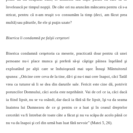
învelească pe timpul nopţii. De câte ori nu aruncăm mâncarea pentru că s-a
stricat, pentru că n-am reuşit s-o consumăm la timp (deci, am făcut prea
multă) sau păturile, fie ele şi puţin uzate?
Biserica îi condamnă pe falşii cerşetori
Biserica condamnă cerşetoria ca meserie, practicată doar pentru că unei
persoane nu-i place munca şi preferă să-şi câştige pâinea înşelând şi
exploatând pe alţii care se înduioşează mai uşor. Însuşi Mântuitorul
spunea: „Oricine cere ceva de la tine, dă-i şi nu-i mai cere înapoi, căci Tatăl
vrea ca tuturor să li se dea din darurile sale. Fericit este cine dă, potrivit
poruncilor Domnului, căci acela este neprihănit. Vai de cel ce ia, căci dacă
ia fiind lipsit, nu se va osândi, dar dacă ia fără să fie lipsit, îşi va da seama
înaintea lui Dumnezeu de ce şi pentru ce a luat şi în ceasul dreptelor
cercetări va fi întrebat de toate câte a făcut şi nu va scăpa de acolo până ce
nu va da înapoi şi cel din urmă ban luat fără nevoie” (Matei 5, 26).