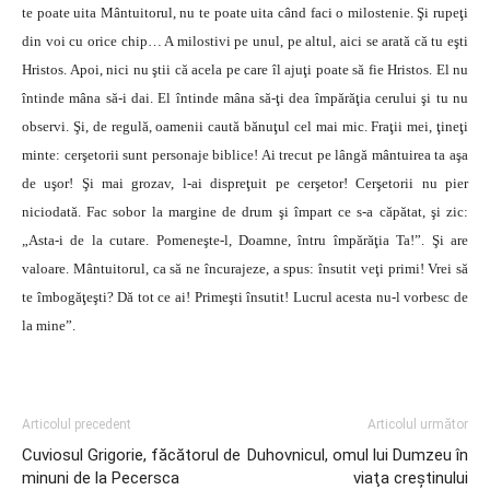
te poate uita Mântuitorul, nu te poate uita când faci o milostenie. Şi rupeţi
din voi cu orice chip… A milostivi pe unul, pe altul, aici se arată că tu eşti
Hristos. Apoi, nici nu ştii că acela pe care îl ajuţi poate să fie Hristos. El nu
întinde mâna să-i dai. El întinde mâna să-ţi dea împărăţia cerului şi tu nu
observi. Şi, de regulă, oamenii caută bănuţul cel mai mic. Fraţii mei, ţineţi
minte: cerşetorii sunt personaje biblice! Ai trecut pe lângă mântuirea ta aşa
de uşor! Şi mai grozav, l-ai dispreţuit pe cerşetor! Cerşetorii nu pier
niciodată. Fac sobor la margine de drum şi împart ce s-a căpătat, şi zic:
„Asta-i de la cutare. Pomeneşte-l, Doamne, întru împărăţia Ta!”. Şi are
valoare. Mântuitorul, ca să ne încurajeze, a spus: însutit veţi primi! Vrei să
te îmbogăţeşti? Dă tot ce ai! Primeşti însutit! Lucrul acesta nu-l vorbesc de
la mine”.
Articolul precedent
Articolul următor
Cuviosul Grigorie, făcătorul de
Duhovnicul, omul lui Dumzeu în
minuni de la Pecersca
viaţa creştinului