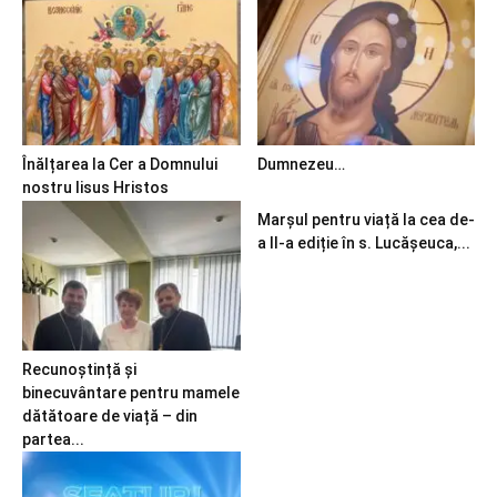
Înălțarea la Cer a Domnului
Dumnezeu…
nostru Iisus Hristos
Marșul pentru viață la cea de-
a II-a ediție în s. Lucășeuca,...
Recunoștință și
binecuvântare pentru mamele
dătătoare de viață – din
partea...