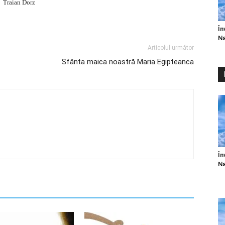
Traian Dorz
În
Na
Articolul următor
Sfânta maica noastră Maria Egipteanca
În
Na