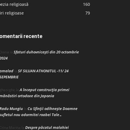
ezia religioasă
160
iri religioase
79
omentarii recente
Sfaturi duhovnicești din 20 octombrie
Doina
la
2024
amalad
SF SILUAN ATHONITUL -11/ 24
la
SEPEMBRIE
A început construcţia primei
gheorghe
la
mănăstiri ortodoxe din Japonia
Radu Mungiu
Cu Sfinții odihnește Doamne
la
sufletul nou adormitei roabei Tale…
Despre păcatul malahiei
Crina Marina
la