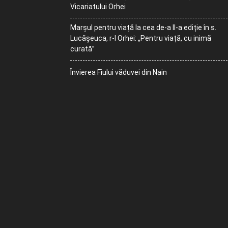
Vicariatului Orhei
Marșul pentru viață la cea de-a II-a ediție în s.
Lucășeuca, r-l Orhei: „Pentru viață, cu inimă
curată”
Învierea Fiului văduvei din Nain