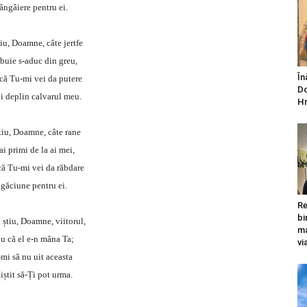
ângâiere pentru ei.
iu, Doamne, câte jertfe
ebuie s-aduc din greu,
În
 că Tu-mi vei da putere
Do
ui deplin calvarul meu.
Hr
tiu, Doamne, câte rane
i primi de la ai mei,
 că Tu-mi vei da răbdare
ugăciune pentru ei.
Re
bi
știu, Doamne, viitorul,
ma
iu că el e-n mâna Ta;
vi
-mi să nu uit aceasta
niștit să-Ți pot urma.