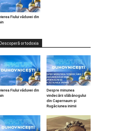
vierea Fiului văduvei din
in
Descoperă ortodoxia
vierea Fiului văduvei din
Despre minunea
in
vindecării slăbănogului
din Capernaum și
Rugăciunea inimii