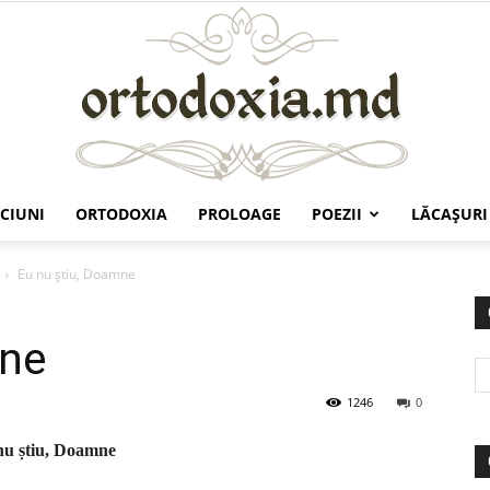
CIUNI
ORTODOXIA
PROLOAGE
POEZII
LĂCAŞURI
Ortodoxia.md
Eu nu știu, Doamne
mne
1246
0
nu știu, Doamne