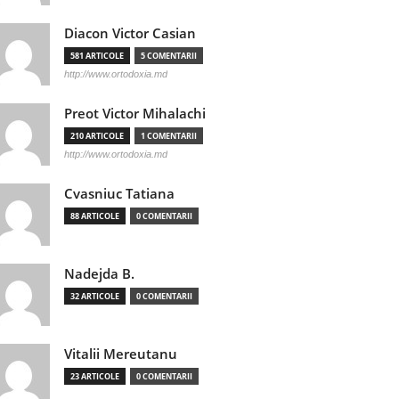
Diacon Victor Casian
581 ARTICOLE
5 COMENTARII
http://www.ortodoxia.md
Preot Victor Mihalachi
210 ARTICOLE
1 COMENTARII
http://www.ortodoxia.md
Cvasniuc Tatiana
88 ARTICOLE
0 COMENTARII
Nadejda B.
32 ARTICOLE
0 COMENTARII
Vitalii Mereutanu
23 ARTICOLE
0 COMENTARII