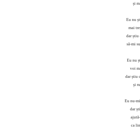
și m
Eu nu șt
mai tr
dar știu
să-mi s
Eu nu ș
voi ma
dar știu
și r
Eu nu-mi 
dar șt
ajută
ca li