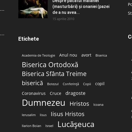
Despre păcatul malahiei
Po
(masturbării) şi onaniei (pazei
de a nu avea...
St
15 aprilie 2010
C
Etichete
Anul nou
avort
Academia de Teologie
Biserica
Biserica Ortodoxă
Biserica Sfânta Treime
biserică
copil
Botezul
Conferință
Copii
dragoste
Coronavirus
Cruce
Dumnezeu
Hristos
Icoana
Iisus Hristos
Ierusalim
Iisus
Lucășeuca
Ilarion Boian
Israel