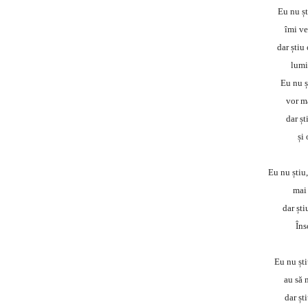
Eu nu ș
îmi ve
dar știu
lumi
Eu nu ș
vor m
dar șt
și
Eu nu știu
mai 
dar ști
Îns
Eu nu ști
au să 
dar șt