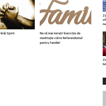
Za
sf
nu
fără) Spirit
Nu vă mai mirați! Exercițiu de
meditație către Referendumul
pentru familie!
Zi
lu