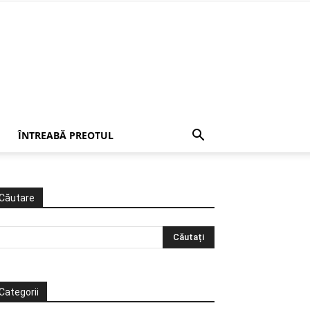
ÎNTREABĂ PREOTUL
Căutare
Categorii