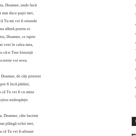
tiu, Doamne, unde încă
i mai duce pașii mei,
 că Tu-mi vei fi oriunde
na sfântă pentru ei.
tiu, Doamne, ce ispite
ai veni în calea mea,
iu că-n Tine biruință
 ocrotire voi avea.
, Doamne, de câți prieteni
pot fi încă părăsit,
u că Tu vei fi cu mine
oțitor nedespărțit.
u, Doamne, câte lacrimi
mai plângă ochii mei,
iu că Tu vei fi-alinare