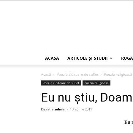
ACASĂ
ARTICOLE ŞI STUDII
RUGĂ
Acasă
Poezie ziditoare de sulfet
Poezia religioasă
Poezie ziditoare de sulfet
Poezia religioasă
Eu nu știu, Doa
De către
admin
-
13 aprilie 2011
Eu 