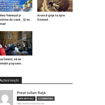
heu Vameșul și
Aruncă grija ta spre
ințirea de casă… Și nu
Domnul…
mai!
ua Învierii, să ne
minăm popoare…
Autorii noștri
Preot Iulian Raţă
3878 ARTICOLE
6 COMENTARII
http://www.ortodoxia.md