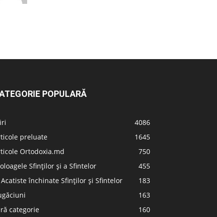
ATEGORIE POPULARĂ
iri
4086
ticole preluate
1645
ticole Ortodoxia.md
750
oloagele Sfinților și a Sfintelor
455
 Acatiste închinate Sfinților și Sfintelor
183
ugăciuni
163
ră categorie
160