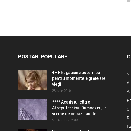
POSTĂRI POPULARE
C
+++ Rugăciune puternică
St
pentru momentele grele ale
Ar
vieţii
28 iulie 2010
Ar
Pr
**** Acatistul către
Atotputernicul Dumnezeu, la
6.
vreme de necaz sau de...
R
5 octombrie 2010
Fă