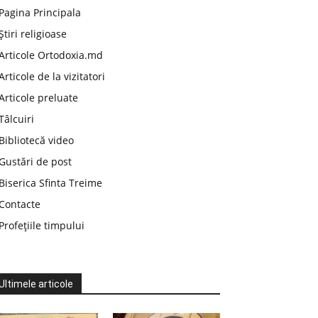
Pagina Principala
Știri religioase
Articole Ortodoxia.md
Articole de la vizitatori
Articole preluate
Tâlcuiri
Bibliotecă video
Gustări de post
Biserica Sfinta Treime
Contacte
Profețiile timpului
Ultimele articole