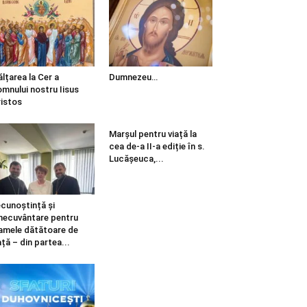
ălțarea la Cer a
Dumnezeu…
mnului nostru Iisus
istos
Marșul pentru viață la
cea de-a II-a ediție în s.
Lucășeuca,...
cunoștință și
necuvântare pentru
mele dătătoare de
ață – din partea...