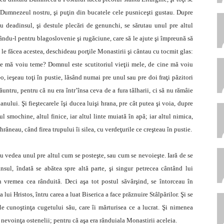
 Dumnezeul nostru, şi puţin din bucatele cele pusniceşti gustau. Dupre
u deadinsul, şi destule plecări de genunchi, se sărutau unul pre altul
ându-l pentru blagoslovenie şi rugăciune, care să le ajute şi împreună să
 le făcea acestea, deschideau porţile Monastirii şi cântau cu tocmit glas:
e mă voiu teme? Domnul este scutitoriul vieţii mele, de cine mă voiu
o, ieşeau toţi în pustie, lăsând numai pre unul sau pre doi fraţi păzitori
ăuntru, pentru că nu era într’însa ceva de a fura tâlharii, ci să nu rămâie
anului. Şi fieştecarele îşi ducea luişi hrana, pre cât putea şi voia, dupre
l smochine, altul finice, iar altul linte muiată în apă; iar altul nimica,
 hrăneau, când firea trupului îi silea, cu verdeţurile ce creşteau în pustie.
nu vedea unul pre altul cum se posteşte, sau cum se nevoieşte. Iară de se
nsul, îndată se abătea spre altă parte, şi singur petrecea cântând lui
 vremea cea rânduită. Deci aşa tot postul săvârşind, se întorceau în
ui Hristos, întru carea a luat Biserica a face prăznuire Stâlpărilor. Şi se
le cunoştinţa cugetului său, care îi mărturisea ce a lucrat. Şi nimenea
t nevoinţa ostenelii; pentru că aşa era rânduiala Monastirii aceleia.