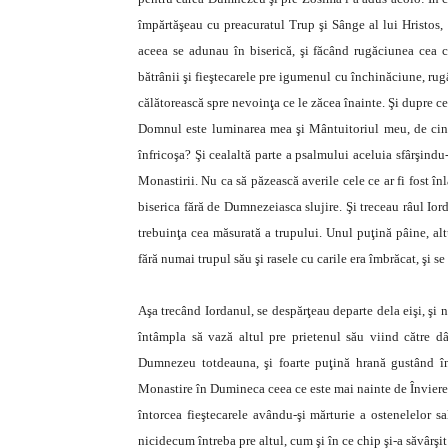
împărtăşeau cu preacuratul Trup şi Sânge al lui Hristos,
aceea se adunau în biserică, şi făcând rugăciunea cea c
bătrânii şi fieştecarele pre igumenul cu închinăciune, rug
călătorească spre nevoinţa ce le zăcea înainte. Şi dupre ce
Domnul este luminarea mea şi Mântuitoriul meu, de cin
înfricoşa? Şi cealaltă parte a psalmului aceluia sfârşindu-
Monastirii. Nu ca să păzească averile cele ce ar fi fost înl
biserica fără de Dumnezeiasca slujire. Şi treceau râul Iord
trebuinţa cea măsurată a trupului. Unul puţină pâine, altu
fără numai trupul său şi rasele cu carile era îmbrăcat, şi se
Aşa trecând Iordanul, se despărţeau departe dela eişi, şi 
întâmpla să vază altul pre prietenul său viind către dâ
Dumnezeu totdeauna, şi foarte puţină hrană gustând în
Monastire în Dumineca ceea ce este mai nainte de Învierea l
întorcea fieştecarele avându-şi mărturie a ostenelelor sa
nicidecum întreba pre altul, cum şi în ce chip şi-a săvârşi