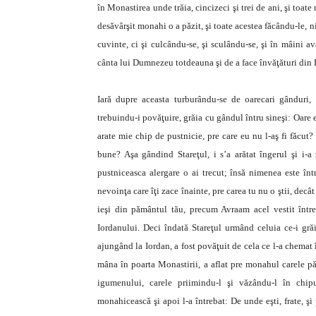
în Monastirea unde trăia, cincizeci şi trei de ani, şi toate 
desăvârşit monahi o a păzit, şi toate acestea făcându-le,
cuvinte, ci şi culcându-se, şi sculându-se, şi în mâini a
cânta lui Dumnezeu totdeauna şi de a face învăţături din
Iară dupre aceasta turburându-se de oarecari gânduri, s
trebuindu-i povăţuire, grăia cu gândul întru sineşi: Oare
arate mie chip de pustnicie, pre care eu nu l-aş fi făcut?
bune? Aşa gândind Stareţul, i s’a arătat îngerul şi i-
pustniceasca alergare o ai trecut; însă nimenea este într
nevoinţa care îţi zace înainte, pre carea tu nu o ştii, decât
ieşi din pământul tău, precum Avraam acel vestit între
Iordanului. Deci îndată Stareţul urmând celuia ce-i gră
ajungând la Iordan, a fost povăţuit de cela ce l-a chemat
mâna în poarta Monastirii, a aflat pre monahul carele păz
igumenului, carele priimindu-l şi văzându-l în chip
monahicească şi apoi l-a întrebat: De unde eşti, frate, şi