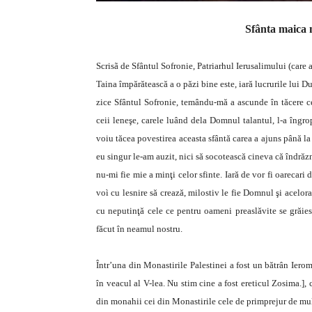
Sfânta maica 
Scrisã de Sfântul Sofronie, Patriarhul Ierusalimului (care 
Taina împărătească a o păzi bine este, iară lucrurile lui Du
zice Sfântul Sofronie, temându-mă a ascunde în tăcere c
ceii leneşe, carele luând dela Domnul talantul, l-a îngro
voiu tăcea povestirea aceasta sfântă carea a ajuns până la
eu singur le-am auzit, nici să socotească cineva că îndră
nu-mi fie mie a minţi celor sfinte. Iară de vor fi oarecari
voì cu lesnire să crează, milostiv le fie Domnul şi acelor
cu neputinţă cele ce pentru oameni preaslăvite se grăies
făcut în neamul nostru.
Într’una din Monastirile Palestinei a fost un bătrân Iero
în veacul al V-lea. Nu stim cine a fost ereticul Zosima.], c
din monahii cei din Monastirile cele de primprejur de mult