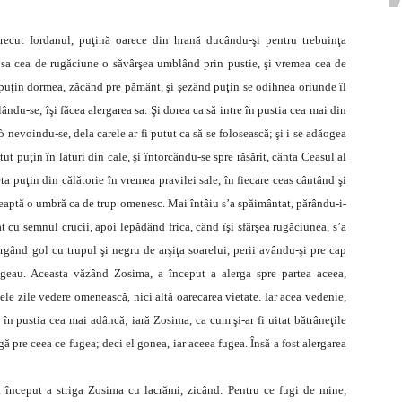
recut Iordanul, puţină oarece din hrană ducându-şi pentru trebuinţa
a sa cea de rugăciune o săvârşea umblând prin pustie, şi vremea cea de
 puţin dormea, zăcând pre pământ, şi şezând puţin se odihnea oriunde îl
ndu-se, îşi făcea alergarea sa. Şi dorea ca să intre în pustia cea mai din
 nevoindu-se, dela carele ar fi putut ca să se folosească; şi i se adăogea
ut puţin în laturi din cale, şi întorcându-se spre răsărit, cânta Ceasul al
ta puţin din călătorie în vremea pravilei sale, în fiecare ceas cântând şi
reaptă o umbră ca de trup omenesc. Mai întâiu s’a spăimântat, părându-i-
t cu semnul crucii, apoi lepădând frica, când îşi sfârşea rugăciunea, s’a
rgând gol cu trupul şi negru de arşiţa soarelui, perii avându-şi pre cap
geau. Aceasta văzând Zosima, a început a alerga spre partea aceea,
e zile vedere omenească, nici altă oarecarea vietate. Iar acea vedenie,
în pustia cea mai adâncă; iară Zosima, ca cum şi-ar fi uitat bătrâneţile
gă pre ceea ce fugea; deci el gonea, iar aceea fugea. Însă a fost alergarea
 a început a striga Zosima cu lacrămi, zicând: Pentru ce fugi de mine,