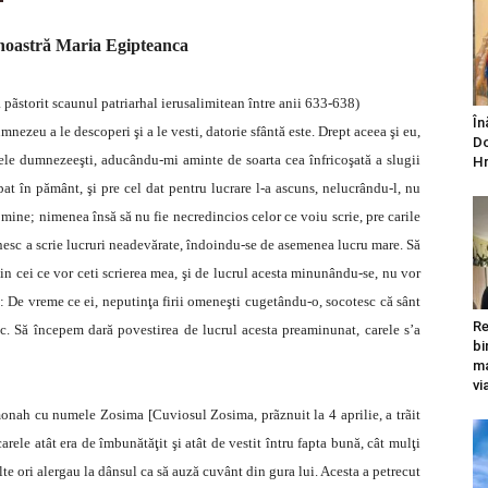
noastră Maria Egipteanca
a pãstorit scaunul patriarhal ierusalimitean între anii 633-638)
În
mnezeu a le descoperi şi a le vesti, datorie sfântă este. Drept aceea şi eu,
Do
ele dumnezeeşti, aducându-mi aminte de soarta cea înfricoşată a slugii
Hr
pat în pământ, şi pre cel dat pentru lucrare l-a ascuns, nelucrându-l, nu
 mine; nimenea însă să nu fie necredincios celor ce voiu scrie, pre carile
znesc a scrie lucruri neadevărate, îndoindu-se de asemenea lucru mare. Să
 din cei ce vor ceti scrierea mea, şi de lucrul acesta minunându-se, nu vor
a: De vreme ce ei, neputinţa firii omeneşti cugetându-o, socotesc că sânt
Re
c. Să începem dară povestirea de lucrul acesta preaminunat, carele s’a
bi
ma
vi
monah cu numele Zosima [Cuviosul Zosima, prãznuit la 4 aprilie, a trãit
arele atât era de îmbunătăţit şi atât de vestit întru fapta bună, cât mulţi
e ori alergau la dânsul ca să auză cuvânt din gura lui. Acesta a petrecut