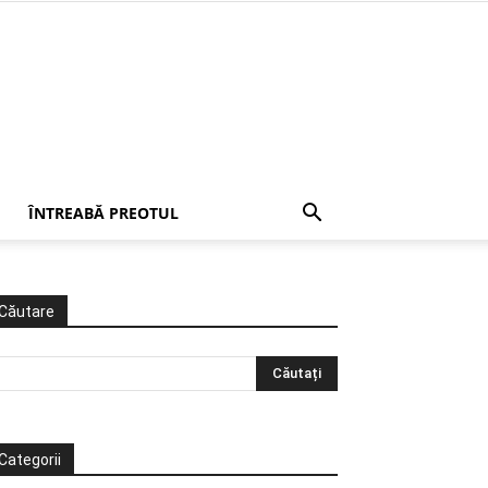
ÎNTREABĂ PREOTUL
Căutare
Categorii