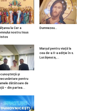
ălțarea la Cer a
Dumnezeu…
mnului nostru Iisus
istos
Marșul pentru viață la
cea de-a II-a ediție în s.
Lucășeuca,...
cunoștință și
necuvântare pentru
mele dătătoare de
ață – din partea...