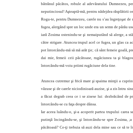
bătrânul păcătos, robule al adevăratului Dumnezeu, pen
neputinciosul! Aşteaptă-mă, pentru nădejdea răsplătirii ost
Rogu-te, pentru Dumnezeu, carele nu s’au îngreţoşat de 
fugea, alergând spre un loc unde era un semn de pârău uscat
iară Zosima ostenindu-se şi nemaiputând să alerge, a stăt
către strigare. Atuncea trupul acel ce fugea, un glas ca 
pot întorcându-mă să mă arăt ţie; că sânt femeie goală, p
dai mie, femeii ceii păcătoase, rugăciunea ta şi blago
întorcându-mă voiu priimi rugăciune dela tine.
Atuncea cutremur şi frică mare şi spaima minţii a cuprin
văzuse şi de carele niciodinioară auzise, şi a zis întru sin
a făcut degrab ceea ce i se zisese lui: dezbrăcând de pr
întorcându-se cu faţa despre dânsa.
Iar aceea luându-o, şi-a acoperit partea trupului carea s
putinţă încingându-se, şi întorcându-se spre Zosima, ;a
păcătoasă? Ce-ţi trebuia să auzi dela mine sau ce să te în