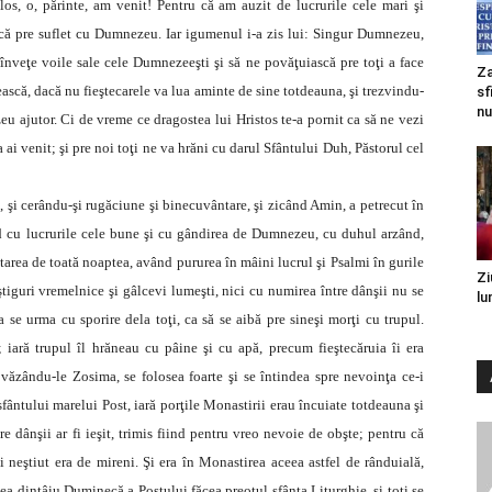
os, o, părinte, am venit! Pentru că am auzit de lucrurile cele mari şi
scă pre suflet cu Dumnezeu. Iar igumenul i-a zis lui: Singur Dumnezeu,
e înveţe voile sale cele Dumnezeeşti şi să ne povăţuiască pre toţi a face
Za
ască, dacă nu fieştecarele va lua aminte de sine totdeauna, şi trezvindu-
sf
nu
u ajutor. Ci de vreme ce dragostea lui Hristos te-a pornit ca să ne vezi
a ai venit; şi pre noi toţi ne va hrăni cu darul Sfântului Duh, Păstorul cel
 şi cerându-şi rugăciune şi binecuvântare, şi zicând Amin, a petrecut în
nd cu lucrurile cele bune şi cu gândirea de Dumnezeu, cu duhul arzând,
tarea de toată noaptea, având pururea în mâini lucrul şi Psalmi în gurile
Zi
âştiguri vremelnice şi gâlcevi lumeşti, nici cu numirea între dânşii nu se
lu
a se urma cu sporire dela toţi, ca să se aibă pre sineşi morţi cu trupul.
ară trupul îl hrăneau cu pâine şi cu apă, precum fieştecăruia îi era
văzându-le Zosima, se folosea foarte şi se întindea spre nevoinţa ce-i
sfântului marelui Post, iară porţile Monastirii erau încuiate totdeauna şi
 dânşii ar fi ieşit, trimis fiind pentru vreo nevoie de obşte; pentru că
şi neştiut era de mireni. Şi era în Monastirea aceea astfel de rânduială,
a dintâiu Duminecă a Postului făcea preotul sfânta Liturghie, şi toţi se