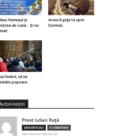
heu Vameșul și
Aruncă grija ta spre
ințirea de casă… Și nu
Domnul…
mai!
ua Învierii, să ne
minăm popoare…
Autorii noștri
Preot Iulian Raţă
3878 ARTICOLE
6 COMENTARII
http://www.ortodoxia.md