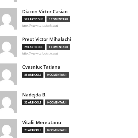
Diacon Victor Casian
581 ARTICOLE
5 COMENTARII
http://www.ortodoxia.md
Preot Victor Mihalachi
210 ARTICOLE
1 COMENTARII
http://www.ortodoxia.md
Cvasniuc Tatiana
88 ARTICOLE
0 COMENTARII
Nadejda B.
32 ARTICOLE
0 COMENTARII
Vitalii Mereutanu
23 ARTICOLE
0 COMENTARII