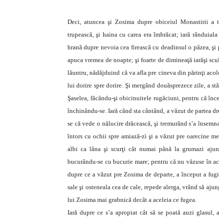
Deci, atuncea şi Zosima dupre obiceiul Monastirii a t
trupească, şi haina cu carea era îmbrăcat; iară rânduial
hrană dupre nevoia cea firească cu deadinsul o păzea, şi
apuca vremea de noapte; şi foarte de dimineaţă iarăşi sculâ
lăuntru, nădăjduind că va afla pre cineva din părinţi acolò
lui dorire spre dorire. Şi mergând douăsprezece zile, a stăt
Şaselea, făcându-şi obicinuitele rugăciuni, pentru că înce
închinându-se. Iară când sta cântând, a văzut de partea d
se că vede o nălucire drăcească, şi tremurând s’a însemna
întors cu ochii spre amiază-zì şi a văzut pre oarecine me
albi ca lâna şi scurţi cât numai până la grumazi ajun
bucurându-se cu bucurie mare; pentru că nu văzuse în acel
dupre ce a văzut pre Zosima de departe, a început a fugi 
sale şi osteneala cea de cale, repede alerga, vrând să ajun
lui Zosima mai grabnică decât a aceleia ce fugea.
Iară dupre ce s’a apropiat cât să se poată auzi glasul,