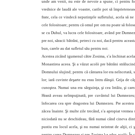
unde am venit, nu este de nevoie a spune, ci pentru fol
vrednice de laudă ale voastre, carile pot să împrietenea
frate, cela ce vindecă neputinţele sufletului, acela să n
cele folositoare; pentru că omul pre om nu poate să folose
se cu Duhul, va lucra cele folositoare, având pre Dumneze
pre noi, săracii bătrâni, petreci cu noi, dacă pentru aceast
bun, carele au dat sufletul său pentru noi.
Acestea zicând igumenul către Zosima, s’a închinat acela,
Monastirea aceea. Şi a văzut acolò pre bătrâni străluci
Domnului slujind; pentru că cântarea lor era neîncetată, s
lor; iară cuvinte deşarte nu erau întru dânşii. Grija de c
cunoştea. Numai una era sârguinţa, şi cea întâiu, şi care
Hrană aveau neîmpuţinată, pre cuvântul lui Dumnezeu; i
înfocarea cea spre dragostea lui Dumnezeu. Pre acestea 
zăcea înainte. Şi multe zile trecând, s’a apropiat vremea 
niciodată nu se deschideau, fără numai când cineva dintre
pustiu era locul acela, şi nu numai neintrat de alţii, ci 
pentru carea Dumnezeu şi pre Zosima l-a adus acolò: În ce