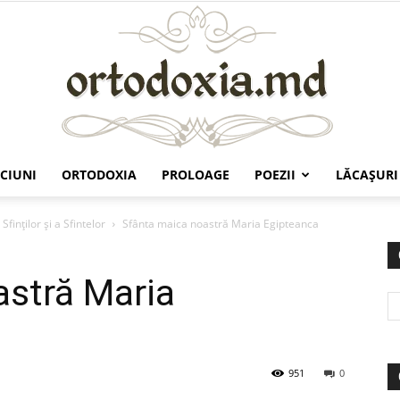
CIUNI
ORTODOXIA
PROLOAGE
POEZII
LĂCAŞURI
Ortodoxia.md
Sfinților și a Sfintelor
Sfânta maica noastră Maria Egipteanca
astră Maria
951
0