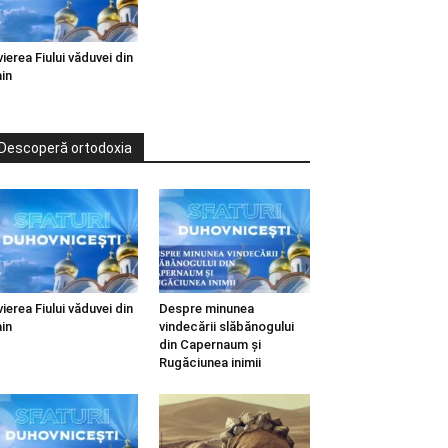
vierea Fiului văduvei din
in
Descoperă ortodoxia
vierea Fiului văduvei din
Despre minunea
in
vindecării slăbănogului
din Capernaum și
Rugăciunea inimii