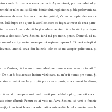
tru carele în pustia aceasta petreci? Aşteaptă-mă, pre nevrednicul şi
enelelor tale; stai şi dă mie, bătrânului, rugăciunea şi blagoslovenia ta.
nimenea. Acestea Zosima cu lacrămi grăind, s’a mai apropiat de ceea ce
. Iară dupre ce a ajuns la acel loc, ceea ce fugea a trecut de ceea parte;
ut de ceastă parte de pârău şi a adaos lacrămi către lacrămi şi strigare
acesta a slobozit: Avva Zosima, iartă-mă pre mine, pentru Domnul, că nu
recum mă vezi, şi având neacoperită ruşinea trupească. Ci dacă voieşti să
slovenia, aruncă ceva din hainele tale ca să-mi acopăr goliciunea, şi
s pre Zosima, căci a auzit numindu-l pre nume aceea carea niciodată îl
e: De n’ar fi fost aceasta înainte văzătoare, nu m’ar fi numit pre nume. Şi
e sine o haină veche şi ruptă pre carea o purta, o a aruncat la dânsa,
e cădea să o acopere mai mult decât pre celelalte părţi, pre cât era cu
 zis către dânsul: Pentru ce ai voit tu, Avva Zosima, să vezi o femeie
veţi, că nu te-ai lenevit a suferi atâta osteneală? Iar el aruncându-se la