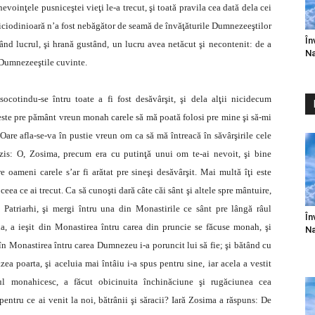
nevoinţele pusniceştei vieţi le-a trecut, şi toată pravila cea dată dela cei
 niciodinioară n’a fost nebăgător de seamă de învăţăturile Dumnezeeştilor
În
vând lucrul, şi hrană gustând, un lucru avea netăcut şi necontenit: de a
Na
 Dumnezeeştile cuvinte.
ocotindu-se întru toate a fi fost desăvârşit, şi dela alţii nicidecum
 este pre pământ vreun monah carele să mă poată folosi pre mine şi să-mi
 Oare afla-se-va în pustie vreun om ca să mă întreacă în săvârşirile cele
a zis: O, Zosima, precum era cu putinţă unui om te-ai nevoit, şi bine
e oameni carele s’ar fi arătat pre sineşi desăvârşit. Mai multă îţi este
 ceea ce ai trecut. Ca să cunoşti dară câte căi sânt şi altele spre mântuire,
 Patriarhi, şi mergi întru una din Monastirile ce sânt pre lângă râul
În
ia, a ieşit din Monastirea întru carea din pruncie se făcuse monah, şi
Na
 în Monastirea întru carea Dumnezeu i-a poruncit lui să fie; şi bătând cu
ea poarta, şi aceluia mai întâiu i-a spus pentru sine, iar acela a vestit
ul monahicesc, a făcut obicinuita închinăciune şi rugăciunea cea
 pentru ce ai venit la noi, bătrânii şi săracii? Iară Zosima a răspuns: De