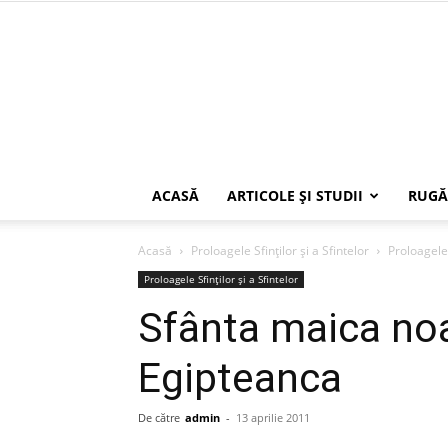
ACASĂ
ARTICOLE ŞI STUDII
RUGĂ
Acasă
Proloagele Sfinților și a Sfintelor
Proloagele 
Proloagele Sfinților și a Sfintelor
Sfânta maica no
Egipteanca
De către
admin
-
13 aprilie 2011