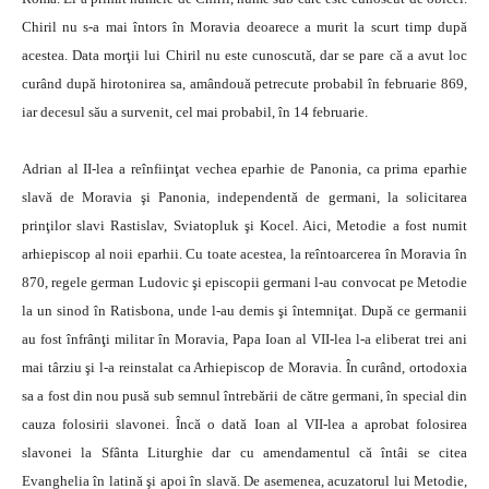
Chiril nu s-a mai întors în Moravia deoarece a murit la scurt timp după
acestea. Data morţii lui Chiril nu este cunoscută, dar se pare că a avut loc
curând după hirotonirea sa, amândouă petrecute probabil în februarie 869,
iar decesul său a survenit, cel mai probabil, în 14 februarie.
Adrian al II-lea a reînfiinţat vechea eparhie de Panonia, ca prima eparhie
slavă de Moravia şi Panonia, independentă de germani, la solicitarea
prinţilor slavi Rastislav, Sviatopluk şi Kocel. Aici, Metodie a fost numit
arhiepiscop al noii eparhii. Cu toate acestea, la reîntoarcerea în Moravia în
870, regele german Ludovic şi episcopii germani l-au convocat pe Metodie
la un sinod în Ratisbona, unde l-au demis şi întemniţat. După ce germanii
au fost înfrânţi militar în Moravia, Papa Ioan al VII-lea l-a eliberat trei ani
mai târziu şi l-a reinstalat ca Arhiepiscop de Moravia. În curând, ortodoxia
sa a fost din nou pusă sub semnul întrebării de către germani, în special din
cauza folosirii slavonei. Încă o dată Ioan al VII-lea a aprobat folosirea
slavonei la Sfânta Liturghie dar cu amendamentul că întâi se citea
Evanghelia în latină şi apoi în slavă. De asemenea, acuzatorul lui Metodie,