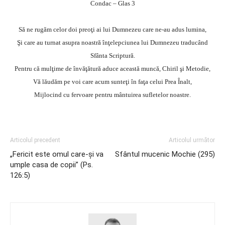
Condac – Glas 3
Să ne rugăm celor doi preoţi ai lui Dumnezeu care ne-au adus lumina,
Şi care au turnat asupra noastră înţelepciunea lui Dumnezeu traducând
Sfânta Scriptură.
Pentru că mulţime de învăţătură aduce această muncă, Chiril şi Metodie,
Vă lăudăm pe voi care acum sunteţi în faţa celui Prea Înalt,
Mijlocind cu fervoare pentru mântuirea sufletelor noastre.
Articolul precedent
Articolul următor
„Fericit este omul care-şi va
Sfântul mucenic Mochie (295)
umple casa de copii” (Ps.
126:5)