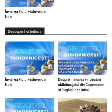
Învierea Fiului văduvei din
Nain
Descoperă ortodoxia
Învierea Fiului văduvei din
Despre minunea vindecării
Nain
slăbănogului din Capernaum
și Rugăciunea inimii