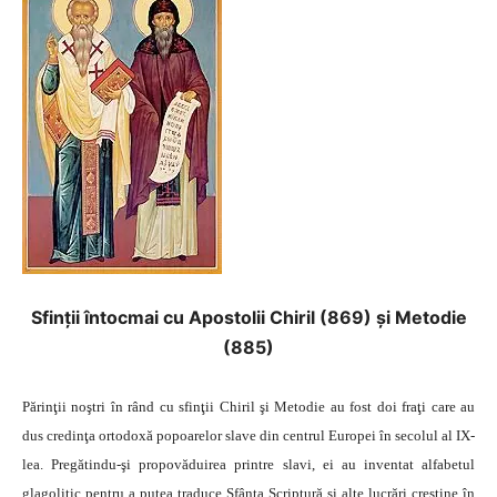
Sfinţii întocmai cu Apostolii Chiril (869) şi Metodie
(885)
Părinţii noştri în rând cu sfinţii Chiril şi Metodie au fost doi fraţi care au
dus credinţa ortodoxă popoarelor slave din centrul Europei în secolul al IX-
lea. Pregătindu-şi propovăduirea printre slavi, ei au inventat alfabetul
glagolitic pentru a putea traduce Sfânta Scriptură şi alte lucrări creştine în