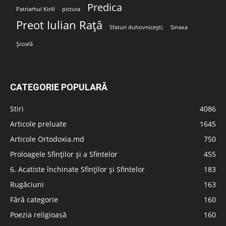
Predica
Patriarhul Kirill
pictura
Preot Iulian Rață
Sfaturi duhovnicești;
Sinaxa
Școală
CATEGORIE POPULARĂ
Stiri
4086
Articole preluate
1645
Articole Ortodoxia.md
750
Proloagele Sfinților și a Sfintelor
455
6. Acatiste închinate Sfinților și Sfintelor
183
Rugăciuni
163
Fără categorie
160
Poezia religioasă
160