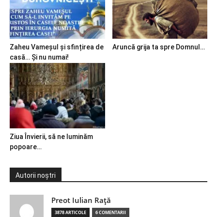
Zaheu Vameșul și sfințirea de
Aruncă grija ta spre Domnul…
casă… Și nu numai!
Ziua Învierii, să ne luminăm
popoare…
Autorii noștri
Preot Iulian Raţă
3878 ARTICOLE
6 COMENTARII