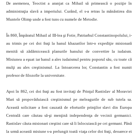
De asemenea, Teoctist a aranjat ca Mihail să primească o poziţie în
administraţia slavă a imperiului. Curând, el s-a retras la mănăstirea din
Muntele Olimp unde a fost tuns cu numele de Metodie.
În 860, Împăratul Mihail al III-lea şi Fotie, Patriarhul Constantinopolului, i-
au trimis pe cei doi fraţi la hanul khazarilor într-o expediţie misionară
menită să zădărnicească planurile hanului de convertire la iudaism.
Misiunea a eşuat iar hanul a ales iudaismul pentru poporul său, cu toate că
mulţi au ales creştinismul. La întoarcerea lor, Constantin a fost numit
profesor de filozofie la universitate.
Apoi în 862, cei doi fraţi au fost invitaţi de Prinţul Rastislav al Moraviei
Mari să propovăduiască creştinismul pe meleagurile de sub tutela sa.
Această solicitare a fost cauzată de eforturile prinţilor slavi din Europa
Centrală care căutau să-şi menţină independenţa de vecinii germanici.
Rastislav căuta misionari creştini care să îi înlocuiască pe cei germani. Până
la urmă această misiune s-a prelungit toată viaţa celor doi fraţi, deoarece ei