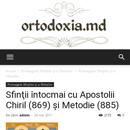
Ortodoxia.md
Acasă
Proloagele Sfinților și a Sfintelor
Proloagele Sfinților și a
Sfintelor
Proloagele Sfinților și a Sfintelor
Sfinţii întocmai cu Apostolii
Chiril (869) şi Metodie (885)
De către
admin
-
24 mai 2011
2172
0