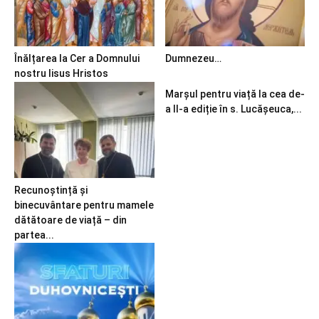
Înălțarea la Cer a Domnului
Dumnezeu…
nostru Iisus Hristos
Marșul pentru viață la cea de-
a II-a ediție în s. Lucășeuca,...
Recunoștință și
binecuvântare pentru mamele
dătătoare de viață – din
partea...