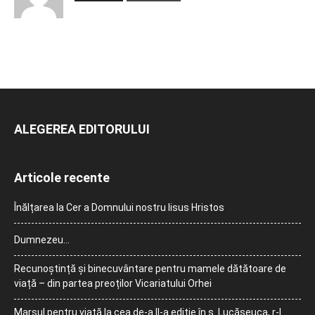
ALEGEREA EDITORULUI
Articole recente
Înălțarea la Cer a Domnului nostru Iisus Hristos
Dumnezeu…
Recunoștință și binecuvântare pentru mamele dătătoare de
viață – din partea preoților Vicariatului Orhei
Marșul pentru viață la cea de-a II-a ediție în s. Lucășeuca, r-l