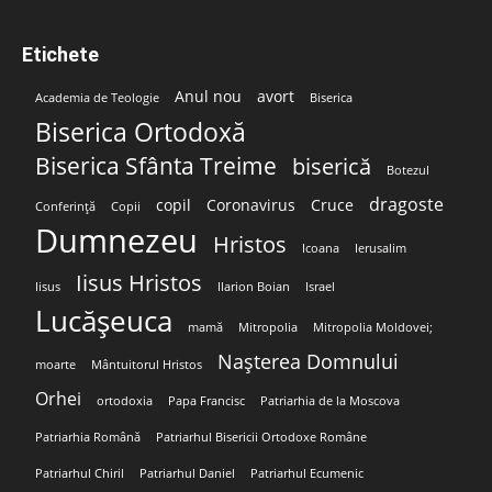
Etichete
Anul nou
avort
Academia de Teologie
Biserica
Biserica Ortodoxă
Biserica Sfânta Treime
biserică
Botezul
dragoste
copil
Coronavirus
Cruce
Conferință
Copii
Dumnezeu
Hristos
Icoana
Ierusalim
Iisus Hristos
Iisus
Ilarion Boian
Israel
Lucășeuca
mamă
Mitropolia
Mitropolia Moldovei;
Nașterea Domnului
moarte
Mântuitorul Hristos
Orhei
ortodoxia
Papa Francisc
Patriarhia de la Moscova
Patriarhia Română
Patriarhul Bisericii Ortodoxe Române
Patriarhul Chiril
Patriarhul Daniel
Patriarhul Ecumenic