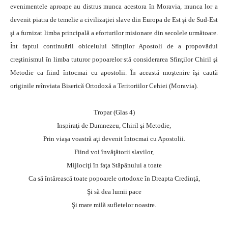
evenimentele aproape au distrus munca acestora în Moravia, munca lor a
devenit piatra de temelie a civilizaţiei slave din Europa de Est şi de Sud-Est
şi a furnizat limba principală a eforturilor misionare din secolele următoare.
Înt faptul continuării obiceiului Sfinţilor Apostoli de a propovădui
creştinismul în limba tuturor popoarelor stă considerarea Sfinţilor Chiril şi
Metodie ca fiind întocmai cu apostolii. În această moştenire îşi caută
originile reînviata Biserică Ortodoxă a Teritoriilor Cehiei (Moravia).
Tropar (Glas 4)
Inspiraţi de Dumnezeu, Chiril şi Metodie,
Prin viaşa voastră aţi devenit întocmai cu Apostolii.
Fiind voi învăţătorii slavilor,
Mijlociţi în faţa Stăpânului a toate
Ca să întărească toate popoarele ortodoxe în Dreapta Credinţă,
Şi să dea lumii pace
Şi mare milă sufletelor noastre.