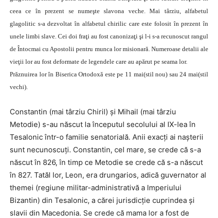
ceea ce în prezent se numeşte slavona veche. Mai târziu, alfabetul
glagolitic s-a dezvoltat în alfabetul chirilic care este folosit în prezent în
unele limbi slave. Cei doi fraţi au fost canonizaţi şi l-i s-a recunoscut rangul
de Întocmai cu Apostolii pentru munca lor misionară. Numeroase detalii ale
vieţii lor au fost deformate de legendele care au apărut pe seama lor.
Prăznuirea lor în Biserica Ortodoxă este pe 11 mai(stil nou) sau 24 mai(stil
vechi).
Constantin (mai târziu Chiril) şi Mihail (mai târziu
Metodie) s-au născut la începutul secolului al IX-lea în
Tesalonic într-o familie senatorială. Anii exacţi ai naşterii
sunt necunoscuţi. Constantin, cel mare, se crede că s-a
născut în 826, în timp ce Metodie se crede că s-a născut
în 827. Tatăl lor, Leon, era drungarios, adică guvernator al
themei (regiune militar-administrativă a Imperiului
Bizantin) din Tesalonic, a cărei jurisdicţie cuprindea şi
slavii din Macedonia. Se crede că mama lor a fost de