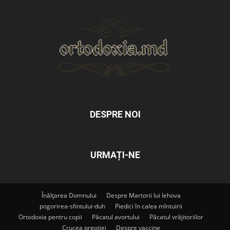
DESPRE NOI
URMAȚI-NE
Înălțarea Domnului
Despre Martorii lui Iehova
pogorirea-sfintului-duh
Piedici în calea mîntuirii
Ortodoxia pentru copii
Păcatul avortului
Păcatul vrăjitoriilor
Crucea preoției
Despre vaccine