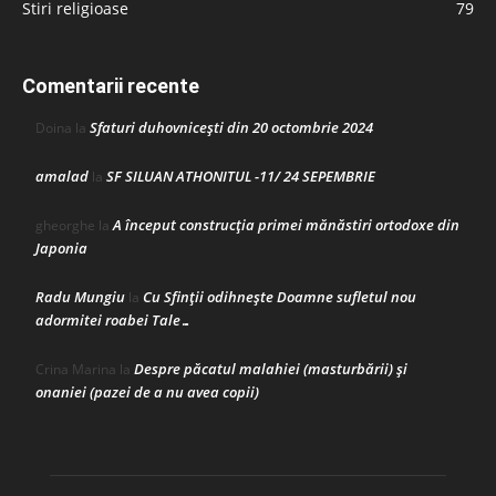
Stiri religioase
79
Comentarii recente
Sfaturi duhovnicești din 20 octombrie 2024
Doina
la
amalad
SF SILUAN ATHONITUL -11/ 24 SEPEMBRIE
la
A început construcţia primei mănăstiri ortodoxe din
gheorghe
la
Japonia
Radu Mungiu
Cu Sfinții odihnește Doamne sufletul nou
la
adormitei roabei Tale…
Despre păcatul malahiei (masturbării) şi
Crina Marina
la
onaniei (pazei de a nu avea copii)