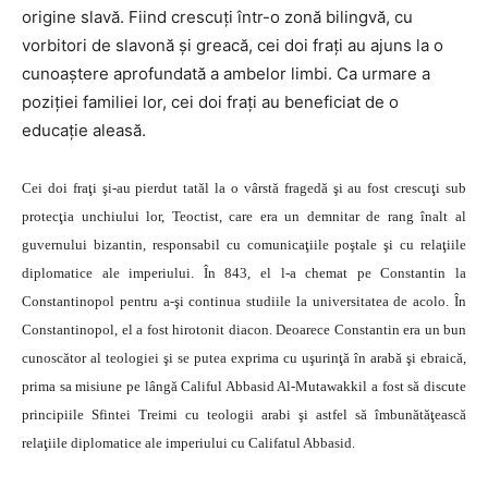
origine slavă. Fiind crescuţi într-o zonă bilingvă, cu
vorbitori de slavonă şi greacă, cei doi fraţi au ajuns la o
cunoaştere aprofundată a ambelor limbi. Ca urmare a
poziţiei familiei lor, cei doi fraţi au beneficiat de o
educaţie aleasă.
Cei doi fraţi şi-au pierdut tatăl la o vârstă fragedă şi au fost crescuţi sub
protecţia unchiului lor, Teoctist, care era un demnitar de rang înalt al
guvernului bizantin, responsabil cu comunicaţiile poştale şi cu relaţiile
diplomatice ale imperiului. În 843, el l-a chemat pe Constantin la
Constantinopol pentru a-şi continua studiile la universitatea de acolo. În
Constantinopol, el a fost hirotonit diacon. Deoarece Constantin era un bun
cunoscător al teologiei şi se putea exprima cu uşurinţă în arabă şi ebraică,
prima sa misiune pe lângă Califul Abbasid Al-Mutawakkil a fost să discute
principiile Sfintei Treimi cu teologii arabi şi astfel să îmbunătăţească
relaţiile diplomatice ale imperiului cu Califatul Abbasid.