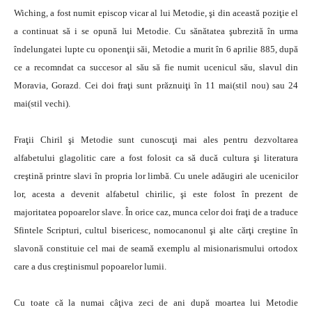
Wiching, a fost numit episcop vicar al lui Metodie, şi din această poziţie el
a continuat să i se opună lui Metodie. Cu sănătatea şubrezită în urma
îndelungatei lupte cu oponenţii săi, Metodie a murit în 6 aprilie 885, după
ce a recomndat ca succesor al său să fie numit ucenicul său, slavul din
Moravia, Gorazd. Cei doi fraţi sunt prăznuiţi în 11 mai(stil nou) sau 24
mai(stil vechi).
Fraţii Chiril şi Metodie sunt cunoscuţi mai ales pentru dezvoltarea
alfabetului glagolitic care a fost folosit ca să ducă cultura şi literatura
creştină printre slavi în propria lor limbă. Cu unele adăugiri ale ucenicilor
lor, acesta a devenit alfabetul chirilic, şi este folost în prezent de
majoritatea popoarelor slave. În orice caz, munca celor doi fraţi de a traduce
Sfintele Scripturi, cultul bisericesc, nomocanonul şi alte cărţi creştine în
slavonă constituie cel mai de seamă exemplu al misionarismului ortodox
care a dus creştinismul popoarelor lumii.
Cu toate că la numai câţiva zeci de ani după moartea lui Metodie