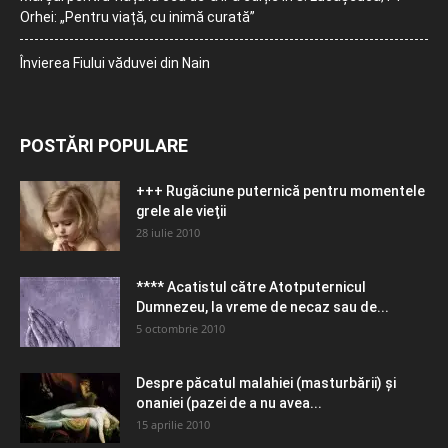
Orhei: „Pentru viață, cu inimă curată”
Învierea Fiului văduvei din Nain
POSTĂRI POPULARE
+++ Rugăciune puternică pentru momentele
grele ale vieţii
28 iulie 2010
**** Acatistul către Atotputernicul
Dumnezeu, la vreme de necaz sau de...
5 octombrie 2010
Despre păcatul malahiei (masturbării) şi
onaniei (pazei de a nu avea...
15 aprilie 2010