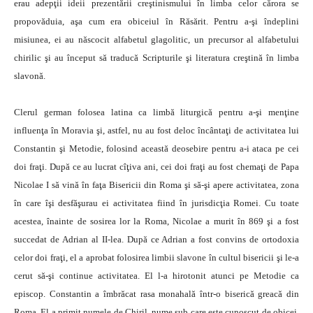
erau adepţii ideii prezentării creştinismului în limba celor cărora se
propovăduia, aşa cum era obiceiul în Răsărit. Pentru a-şi îndeplini
misiunea, ei au născocit alfabetul glagolitic, un precursor al alfabetului
chirilic şi au început să traducă Scripturile şi literatura creştină în limba
slavonă.
Clerul german folosea latina ca limbă liturgică pentru a-şi menţine
influenţa în Moravia şi, astfel, nu au fost deloc încântaţi de activitatea lui
Constantin şi Metodie, folosind această deosebire pentru a-i ataca pe cei
doi fraţi. După ce au lucrat cîţiva ani, cei doi fraţi au fost chemaţi de Papa
Nicolae I să vină în faţa Bisericii din Roma şi să-şi apere activitatea, zona
în care îşi desfăşurau ei activitatea fiind în jurisdicţia Romei. Cu toate
acestea, înainte de sosirea lor la Roma, Nicolae a murit în 869 şi a fost
succedat de Adrian al II-lea. După ce Adrian a fost convins de ortodoxia
celor doi fraţi, el a aprobat folosirea limbii slavone în cultul bisericii şi le-a
cerut să-şi continue activitatea. El l-a hirotonit atunci pe Metodie ca
episcop. Constantin a îmbrăcat rasa monahală într-o biserică greacă din
Roma. El a primit numele de Chiril, nume sub care este cunoscut de obicei.