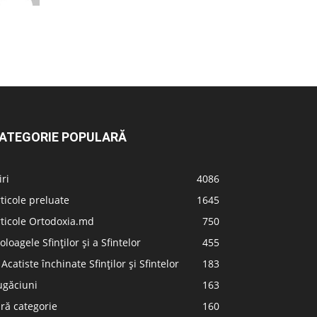
ATEGORIE POPULARĂ
iri
4086
ticole preluate
1645
ticole Ortodoxia.md
750
oloagele Sfinților și a Sfintelor
455
 Acatiste închinate Sfinților și Sfintelor
183
ugăciuni
163
ră categorie
160