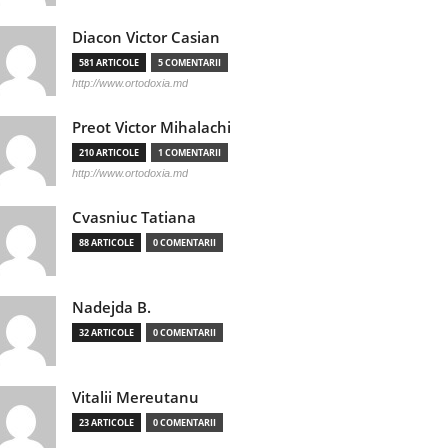
Diacon Victor Casian
581 ARTICOLE
5 COMENTARII
http://www.ortodoxia.md
Preot Victor Mihalachi
210 ARTICOLE
1 COMENTARII
http://www.ortodoxia.md
Cvasniuc Tatiana
88 ARTICOLE
0 COMENTARII
Nadejda B.
32 ARTICOLE
0 COMENTARII
Vitalii Mereutanu
23 ARTICOLE
0 COMENTARII