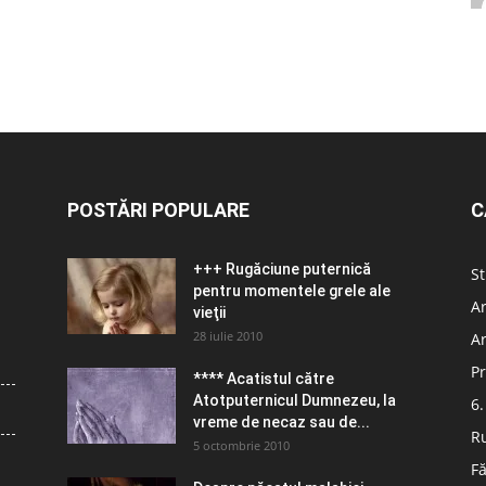
POSTĂRI POPULARE
C
+++ Rugăciune puternică
St
pentru momentele grele ale
Ar
vieţii
28 iulie 2010
Ar
Pr
**** Acatistul către
Atotputernicul Dumnezeu, la
6.
vreme de necaz sau de...
R
5 octombrie 2010
Fă