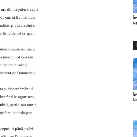
 urc din treptã-n treaptã,
du-mã sã fiu mai bun
În
Na
adânc şi viu credinţa,
 fiind de tot ce spun.
pte-mi creşte iscusinţa
a mea cu tot ce-i rãu,
n fiecare biruinţã,
 prezent pe Dumnezeu.
a şi discernãmântul
În
luptând le-agonisesc,
Na
subtil, perfid sau tainic,
uptã mi le desluşesc.
ceputuri pânã astãzi
a gãsit pe Dumnezeu,