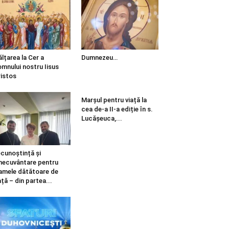
ălțarea la Cer a
Dumnezeu…
mnului nostru Iisus
istos
Marșul pentru viață la
cea de-a II-a ediție în s.
Lucășeuca,...
cunoștință și
necuvântare pentru
mele dătătoare de
ață – din partea...