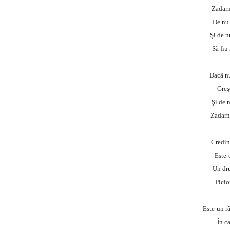
Zadarn
De nu 
Şi de n
Sã fiu
Dacã nu
Greş
Şi de n
Zadarn
Credinţ
Este-o
Un dru
Picio
Este-un r
În c