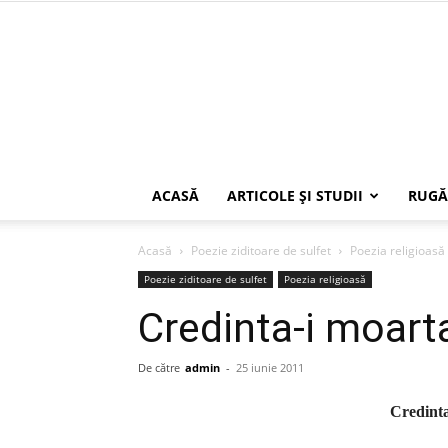
ACASĂ
ARTICOLE ŞI STUDII
RUGĂ
Acasă
Poezie ziditoare de sulfet
Poezia religioasă
Poezie ziditoare de sulfet
Poezia religioasă
Credinta-i moarta
De către
admin
-
25 iunie 2011
Credinta