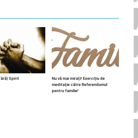
fără) Spirit
Nu vă mai mirați! Exercițiu de
meditație către Referendumul
pentru familie!