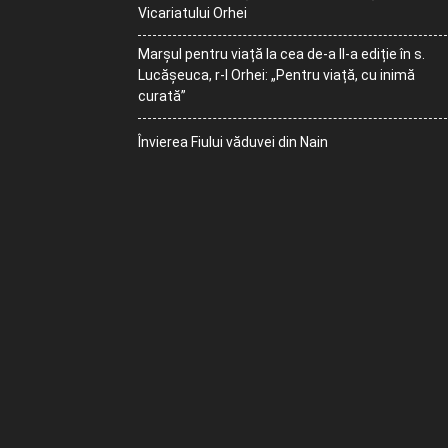
Vicariatului Orhei
Marșul pentru viață la cea de-a II-a ediție în s.
Lucășeuca, r-l Orhei: „Pentru viață, cu inimă
curată”
Învierea Fiului văduvei din Nain