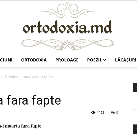
CIUNI
ORTODOXIA
PROLOAGE
POEZII
LĂCAŞURI
Ortodoxia.md
Credinta-i moarta fara fapte
 fara fapte
1123
0
-i moarta fara fapte