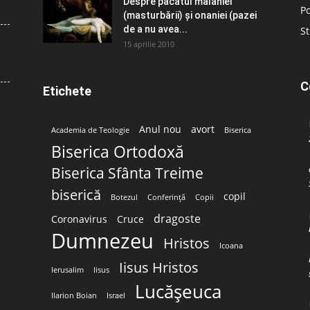
Despre păcatul malahiei
Po
(masturbării) şi onaniei (pazei
de a nu avea...
St
15 aprilie 2010
C
Etichete
Anul nou
avort
Academia de Teologie
Biserica
Biserica Ortodoxă
Biserica Sfânta Treime
biserică
copil
Botezul
Conferință
Copii
dragoste
Coronavirus
Cruce
Dumnezeu
Hristos
Icoana
Iisus Hristos
Ierusalim
Iisus
Lucășeuca
Ilarion Boian
Israel