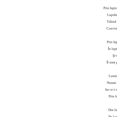
Prin fapte
Luptân
Trãind 
Convins
Prin fa
În lupt
Şi-
Îl simt
Lumin
Numai 
Iar ce-i 
Prin l
Din în
Nu l-