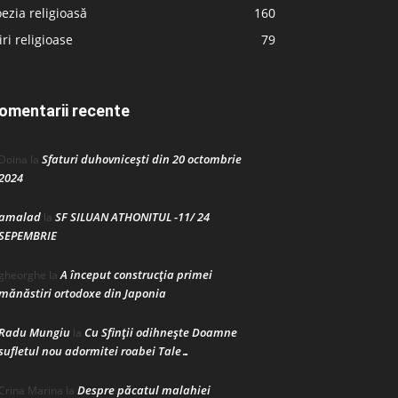
ezia religioasă
160
iri religioase
79
omentarii recente
Sfaturi duhovnicești din 20 octombrie
Doina
la
2024
amalad
SF SILUAN ATHONITUL -11/ 24
la
SEPEMBRIE
A început construcţia primei
gheorghe
la
mănăstiri ortodoxe din Japonia
Radu Mungiu
Cu Sfinții odihnește Doamne
la
sufletul nou adormitei roabei Tale…
Despre păcatul malahiei
Crina Marina
la