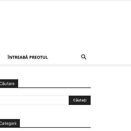
ÎNTREABĂ PREOTUL
Căutare
Categorii