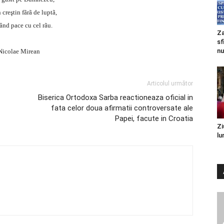
 creştin fãrã de luptã,
ând pace cu cel rãu.
Za
sf
nu
Nicolae Mirean
Articolul următor
Biserica Ortodoxa Sarba reactioneaza oficial in
fata celor doua afirmatii controversate ale
Papei, facute in Croatia
Zi
lu