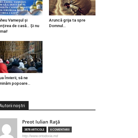
heu Vameșul și
Aruncă grija ta spre
ințirea de casă… Și nu
Domnul…
mai!
ua Învierii, să ne
minăm popoare…
Autorii noștri
Preot Iulian Raţă
3878 ARTICOLE
6 COMENTARII
http://www.ortodoxia.md