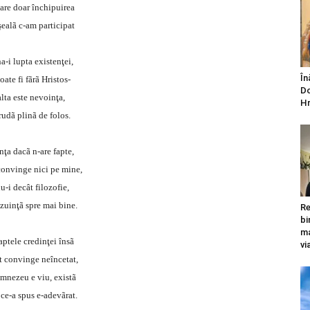
care doar închipuirea
ealã c-am participat
a-i lupta existenţei,
În
oate fi fãrã Hristos-
Do
alta este nevoinţa,
Hr
rudã plinã de folos.
nţa dacã n-are fapte,
onvinge nici pe mine,
u-i decât filozofie,
zuinţã spre mai bine.
Re
bi
ma
aptele credinţei însã
vi
 convinge neîncetat,
mnezeu e viu, existã
 ce-a spus e-adevãrat.