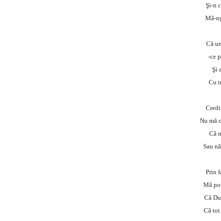
Şi-n 
Mã-nş
Cã un
-ce p
Şi 
Cu t
Credi
Nu mã c
Cã n
Sau nã
Prin f
Mã pot
Cã Du
Cã tot