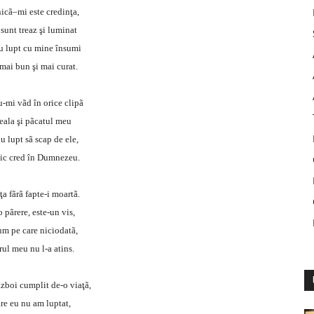
icã–mi este credinţa,
sunt treaz şi luminat
u lupt cu mine însumi
 mai bun şi mai curat.
-mi vãd în orice clipã
eala şi pãcatul meu
u lupt sã scap de ele,
ic cred în Dumnezeu.
a fãrã fapte-i moartã.
 pãrere, este-un vis,
m pe care niciodatã,
rul meu nu l-a atins.
ãzboi cumplit de-o viaţã,
are eu nu am luptat,