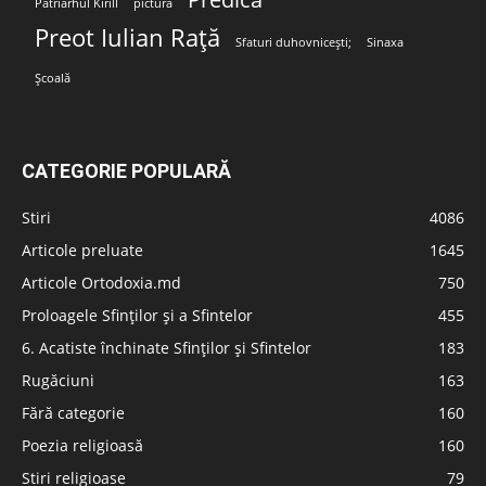
Patriarhul Kirill
pictura
Preot Iulian Rață
Sfaturi duhovnicești;
Sinaxa
Școală
CATEGORIE POPULARĂ
Stiri
4086
Articole preluate
1645
Articole Ortodoxia.md
750
Proloagele Sfinților și a Sfintelor
455
6. Acatiste închinate Sfinților și Sfintelor
183
Rugăciuni
163
Fără categorie
160
Poezia religioasă
160
Stiri religioase
79