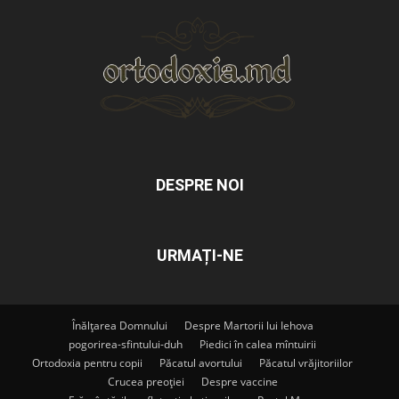
DESPRE NOI
URMAȚI-NE
Înălțarea Domnului
Despre Martorii lui Iehova
pogorirea-sfintului-duh
Piedici în calea mîntuirii
Ortodoxia pentru copii
Păcatul avortului
Păcatul vrăjitoriilor
Crucea preoției
Despre vaccine