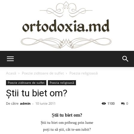
Ortodoxia.md
Acasă
Poezie ziditoare de sulfet
Poezia religioasă
Poezie ziditoare de sulfet
Poezia religioasă
Știi tu biet om?
De către
admin
-
10 iunie 2011
1100
0
Știi tu biet om?
Știi tu biet om pribeag prin lume
poți tu să știi, cât te-am iubit?