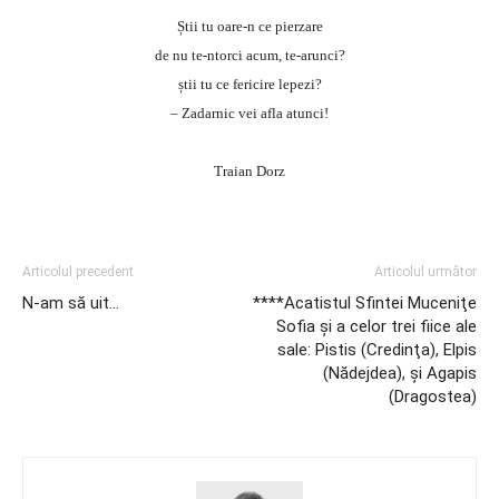
Știi tu oare-n ce pierzare
de nu te-ntorci acum, te-arunci?
știi tu ce fericire lepezi?
– Zadarnic vei afla atunci!
Traian Dorz
Articolul precedent
Articolul următor
N-am să uit…
****Acatistul Sfintei Muceniţe
Sofia şi a celor trei fiice ale
sale: Pistis (Credinţa), Elpis
(Nădejdea), şi Agapis
(Dragostea)