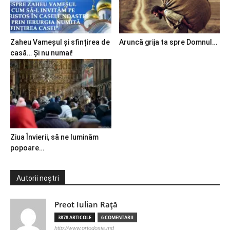
Zaheu Vameșul și sfințirea de
Aruncă grija ta spre Domnul…
casă… Și nu numai!
Ziua Învierii, să ne luminăm
popoare…
Autorii noștri
Preot Iulian Raţă
3878 ARTICOLE
6 COMENTARII
http://www.ortodoxia.md