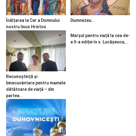
Înălțarea la Cer a Domnului
Dumnezeu…
nostru Iisus Hristos
Marșul pentru viață la cea de-
a II-a ediție în s. Lucășeuca,...
Recunoștință și
binecuvântare pentru mamele
dătătoare de viață – din
partea...