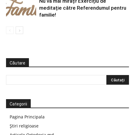
Nu vă mai mirați! Exercițiu de
meditație către Referendumul pentru
familie!
Căutare
Categorii
Pagina Principala
Știri religioase
Articole Ortodoxia.md