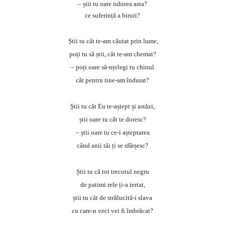
– știi tu oare iubirea asta?
ce suferință a biruit?
Știi tu cât te-am căutat prin lume,
poți tu să știi, cât te-am chemat?
– poți oare să-nțelegi tu chinul
cât pentru tine-am îndurat?
Știi tu cât Eu te-aștept și astăzi,
știi oare tu cât te doresc?
– știi oare tu ce-i așteptarea
când anii tăi ți se sfârșesc?
Știi tu că tot trecutul negru
de patimi rele ți-a iertat,
știi tu cât de strălucită-i slava
cu care-n veci vei fi îmbrăcat?