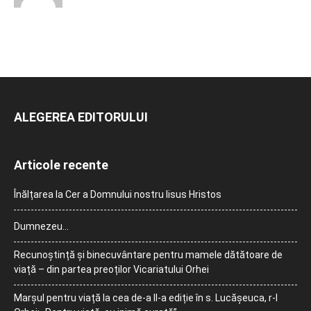
ALEGEREA EDITORULUI
Articole recente
Înălțarea la Cer a Domnului nostru Iisus Hristos
Dumnezeu…
Recunoștință și binecuvântare pentru mamele dătătoare de
viață – din partea preoților Vicariatului Orhei
Marșul pentru viață la cea de-a II-a ediție în s. Lucășeuca, r-l