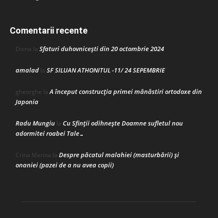
Comentarii recente
Sfaturi duhovnicești din 20 octombrie 2024
Doina
la
amalad
SF SILUAN ATHONITUL -11/ 24 SEPEMBRIE
la
A început construcţia primei mănăstiri ortodoxe din
gheorghe
la
Japonia
Radu Mungiu
Cu Sfinții odihnește Doamne sufletul nou
la
adormitei roabei Tale…
Despre păcatul malahiei (masturbării) şi
Crina Marina
la
onaniei (pazei de a nu avea copii)