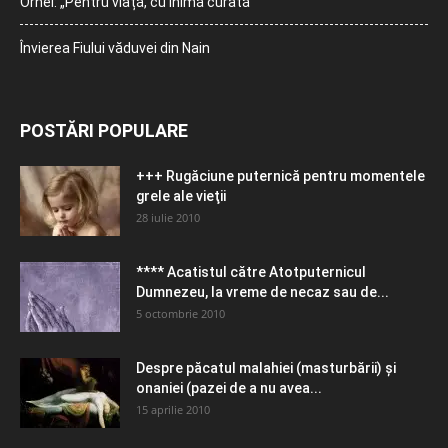
Orhei: „Pentru viață, cu inimă curată”
Învierea Fiului văduvei din Nain
POSTĂRI POPULARE
+++ Rugăciune puternică pentru momentele
grele ale vieţii
28 iulie 2010
**** Acatistul către Atotputernicul
Dumnezeu, la vreme de necaz sau de...
5 octombrie 2010
Despre păcatul malahiei (masturbării) şi
onaniei (pazei de a nu avea...
15 aprilie 2010