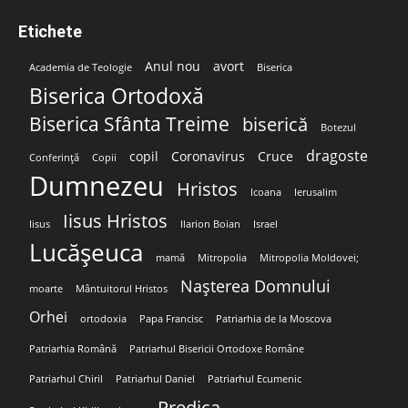
Etichete
Anul nou
avort
Academia de Teologie
Biserica
Biserica Ortodoxă
Biserica Sfânta Treime
biserică
Botezul
dragoste
copil
Coronavirus
Cruce
Conferință
Copii
Dumnezeu
Hristos
Icoana
Ierusalim
Iisus Hristos
Iisus
Ilarion Boian
Israel
Lucășeuca
mamă
Mitropolia
Mitropolia Moldovei;
Nașterea Domnului
moarte
Mântuitorul Hristos
Orhei
ortodoxia
Papa Francisc
Patriarhia de la Moscova
Patriarhia Română
Patriarhul Bisericii Ortodoxe Române
Patriarhul Chiril
Patriarhul Daniel
Patriarhul Ecumenic
Predica