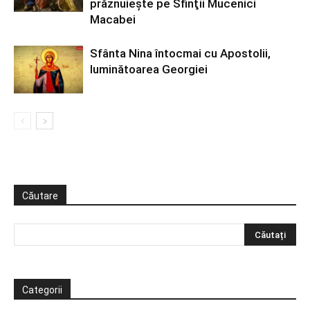
prăznuiește pe Sfinţii Mucenici
Macabei
Sfânta Nina întocmai cu Apostolii,
luminătoarea Georgiei
Căutare
Categorii