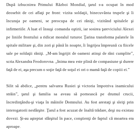
După izbucnirea Primului Război Mondial, ţarul s-a ocupat în mod
deosebit de cei aflaţi pe front: vizita soldaţii, binecuvânta trupele şi îi
încuraja pe oameni, se preocupa de cei răniţi, vizitând spitalele şi
infirmeriile. A luat el însuşi comanda oştirii, iar sosirea ţareviciului Alexei
pe liniile frontului a ridicat moralul tuturor. Ţarina transforma palatele în
spitale militare şi, din zori şi până în noapte, îi îngrijea împreună cu fiicele
sale pe soldaţii răniţi. „M-am îngrijit de oameni atinşi de răni cumplite”,
scria Alexandra Feodorovna. „Inima mea este plină de compasiune şi durere
faţă de ei, aşa precum o soţie faţă de soţul ei ori o mamă faţă de copiii ei.”
Silit să abdice, „pentru salvarea Rusiei şi victoria împotriva inamicului
străin”, ţarul şi familia sa aveau să pornească pe drumul crucii,
încredinţându-şi viaţa în mâinile Domnului. Au fost arestaţi şi sleiţi prin
interogatorii nesfârşite. Ţarul a fost acuzat de înaltă trădare, deşi nu existau
dovezi. Şi-au aşteptat sfârşitul în pace, conştienţi de faptul că moartea era
aproape.