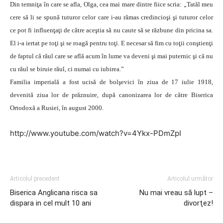
Din temniţa în care se afla, Olga, cea mai mare dintre fiice scria: „Tatăl meu
cere să li se spună tuturor celor care i-au rămas credincioşi şi tuturor celor
ce pot fi influenţaţi de către aceştia să nu caute să se răzbune din pricina sa.
El i-a iertat pe toţi şi se roagă pentru toţi. E necesar să fim cu toţii conştienţi
de faptul că răul care se află acum în lume va deveni şi mai puternic şi că nu
cu răul se biruie răul, ci numai cu iubirea.”
Familia imperială a fost ucisă de bolşevici în ziua de 17 iulie 1918,
devenită ziua lor de prăznuire, după canonizarea lor de către Biserica
Ortodoxă a Rusiei, în august 2000.
http://www.youtube.com/watch?v=4Ykx-PDmZpI
Articolul precedent
Articolul următor
Biserica Anglicana risca sa
Nu mai vreau să lupt –
dispara in cel mult 10 ani
divorţez!