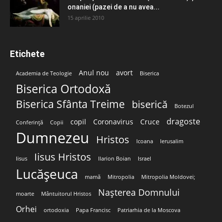
onaniei (pazei de a nu avea...
15 aprilie 2010
Etichete
Anul nou
avort
Academia de Teologie
Biserica
Biserica Ortodoxă
Biserica Sfânta Treime
biserică
Botezul
dragoste
copil
Coronavirus
Cruce
Conferință
Copii
Dumnezeu
Hristos
Icoana
Ierusalim
Iisus Hristos
Iisus
Ilarion Boian
Israel
Lucășeuca
mamă
Mitropolia
Mitropolia Moldovei;
Nașterea Domnului
moarte
Mântuitorul Hristos
Orhei
ortodoxia
Papa Francisc
Patriarhia de la Moscova