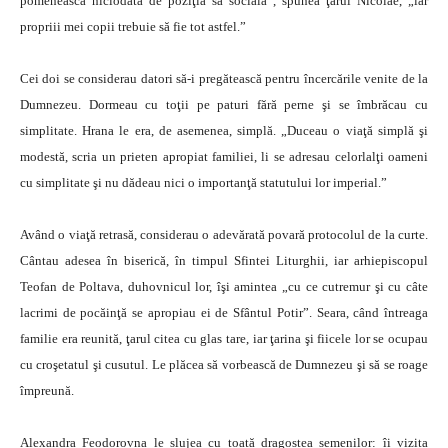
pomenească niciodată de poziţia sa socială”, spunea ţarul Nicolae, „iar
propriii mei copii trebuie să fie tot astfel.”
Cei doi se considerau datori să-i pregătească pentru încercările venite de la
Dumnezeu. Dormeau cu toţii pe paturi fără perne şi se îmbrăcau cu
simplitate. Hrana le era, de asemenea, simplă. „Duceau o viaţă simplă şi
modestă, scria un prieten apropiat familiei, li se adresau celorlalţi oameni
cu simplitate şi nu dădeau nici o importanţă statutului lor imperial.”
Având o viaţă retrasă, considerau o adevărată povară protocolul de la curte.
Cântau adesea în biserică, în timpul Sfintei Liturghii, iar arhiepiscopul
Teofan de Poltava, duhovnicul lor, îşi amintea „cu ce cutremur şi cu câte
lacrimi de pocăinţă se apropiau ei de Sfântul Potir”. Seara, când întreaga
familie era reunită, ţarul citea cu glas tare, iar ţarina şi fiicele lor se ocupau
cu croşetatul şi cusutul. Le plăcea să vorbească de Dumnezeu şi să se roage
împreună.
Alexandra Feodorovna le slujea cu toată dragostea semenilor: îi vizita