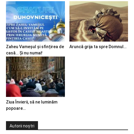
Zaheu Vameșul și sfințirea de
Aruncă grija ta spre Domnul…
casă… Și nu numai!
Ziua Învierii, să ne luminăm
popoare…
Autorii noștri