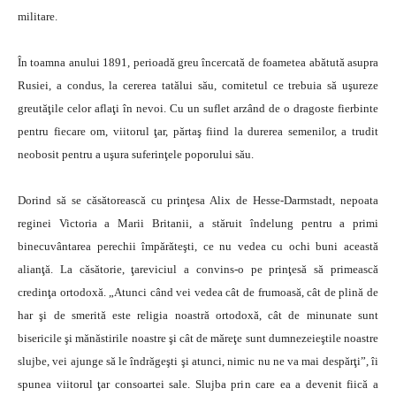
militare.
În toamna anului 1891, perioadă greu încercată de foametea abătută asupra
Rusiei, a condus, la cererea tatălui său, comitetul ce trebuia să uşureze
greutăţile celor aflaţi în nevoi. Cu un suflet arzând de o dragoste fierbinte
pentru fiecare om, viitorul ţar, părtaş fiind la durerea semenilor, a trudit
neobosit pentru a uşura suferinţele poporului său.
Dorind să se căsătorească cu prinţesa Alix de Hesse-Darmstadt, nepoata
reginei Victoria a Marii Britanii, a stăruit îndelung pentru a primi
binecuvântarea perechii împărăteşti, ce nu vedea cu ochi buni această
alianţă. La căsătorie, ţareviciul a convins-o pe prinţesă să primească
credinţa ortodoxă. „Atunci când vei vedea cât de frumoasă, cât de plină de
har şi de smerită este religia noastră ortodoxă, cât de minunate sunt
bisericile şi mănăstirile noastre şi cât de măreţe sunt dumnezeieştile noastre
slujbe, vei ajunge să le îndrăgeşti şi atunci, nimic nu ne va mai despărţi”, îi
spunea viitorul ţar consoartei sale. Slujba prin care ea a devenit fiică a