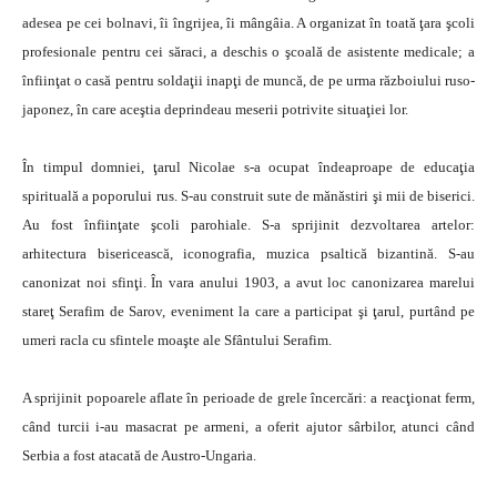
adesea pe cei bolnavi, îi îngrijea, îi mângâia. A organizat în toată ţara şcoli
profesionale pentru cei săraci, a deschis o şcoală de asistente medicale; a
înfiinţat o casă pentru soldaţii inapţi de muncă, de pe urma războiului ruso-
japonez, în care aceştia deprindeau meserii potrivite situaţiei lor.
În timpul domniei, ţarul Nicolae s-a ocupat îndeaproape de educaţia
spirituală a poporului rus. S-au construit sute de mănăstiri şi mii de biserici.
Au fost înfiinţate şcoli parohiale. S-a sprijinit dezvoltarea artelor:
arhitectura bisericească, iconografia, muzica psaltică bizantină. S-au
canonizat noi sfinţi. În vara anului 1903, a avut loc canonizarea marelui
stareţ Serafim de Sarov, eveniment la care a participat şi ţarul, purtând pe
umeri racla cu sfintele moaşte ale Sfântului Serafim.
A sprijinit popoarele aflate în perioade de grele încercări: a reacţionat ferm,
când turcii i-au masacrat pe armeni, a oferit ajutor sârbilor, atunci când
Serbia a fost atacată de Austro-Ungaria.