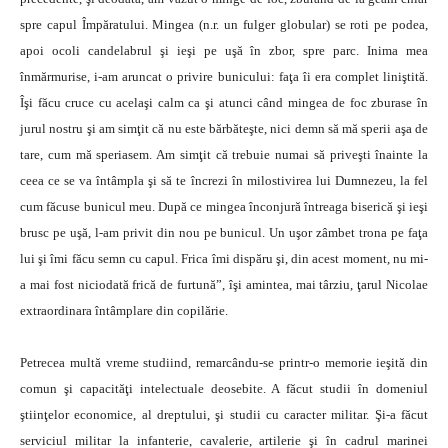
spre capul Împăratului. Mingea (n.r. un fulger globular) se roti pe podea,
apoi ocoli candelabrul şi ieşi pe uşă în zbor, spre parc. Inima mea
înmărmurise, i-am aruncat o privire bunicului: faţa îi era complet liniştită.
Îşi făcu cruce cu acelaşi calm ca şi atunci când mingea de foc zburase în
jurul nostru şi am simţit că nu este bărbăteşte, nici demn să mă sperii aşa de
tare, cum mă speriasem. Am simţit că trebuie numai să priveşti înainte la
ceea ce se va întâmpla şi să te încrezi în milostivirea lui Dumnezeu, la fel
cum făcuse bunicul meu. După ce mingea înconjură întreaga biserică şi ieşi
brusc pe uşă, l-am privit din nou pe bunicul. Un uşor zâmbet trona pe faţa
lui şi îmi făcu semn cu capul. Frica îmi dispăru şi, din acest moment, nu mi-
a mai fost niciodată frică de furtună”, îşi amintea, mai târziu, ţarul Nicolae
extraordinara întâmplare din copilărie.
Petrecea multă vreme studiind, remarcându-se printr-o memorie ieşită din
comun şi capacităţi intelectuale deosebite. A făcut studii în domeniul
ştiinţelor economice, al dreptului, şi studii cu caracter militar. Şi-a făcut
serviciul militar la infanterie, cavalerie, artilerie şi în cadrul marinei