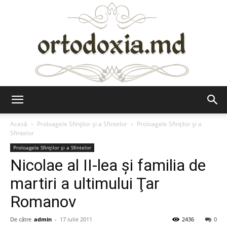
Ortodoxia.md
Acasă
Proloagele Sfinților și a Sfintelor
Proloagele Sfinților și a
Sfintelor
Proloagele Sfinților și a Sfintelor
Nicolae al II-lea şi familia de
martiri a ultimului Ţar
Romanov
De către
admin
-
17 iulie 2011
2436
0