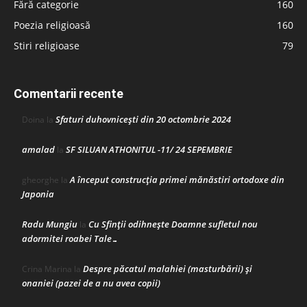
Fără categorie
160
Poezia religioasă
160
Stiri religioase
79
Comentarii recente
Sfaturi duhovnicești din 20 octombrie 2024
Doina
la
amalad
SF SILUAN ATHONITUL -11/ 24 SEPEMBRIE
la
A început construcţia primei mănăstiri ortodoxe din
gheorghe
la
Japonia
Radu Mungiu
Cu Sfinții odihnește Doamne sufletul nou
la
adormitei roabei Tale…
Despre păcatul malahiei (masturbării) şi
Crina Marina
la
onaniei (pazei de a nu avea copii)