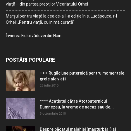
viață – din partea preoților Vicariatului Orhei
Marșul pentru viață la cea de-a II-a ediție în s. Lucășeuca, r-l
Orhei: „Pentru viață, cu inimă curată”
Învierea Fiului văduvei din Nain
POSTĂRI POPULARE
+++ Rugăciune puternică pentru momentele
grele ale vieţii
28 iulie 2010
**** Acatistul către Atotputernicul
Dumnezeu, la vreme de necaz sau de...
5 octombrie 2010
Despre păcatul malahiei (masturbării) şi