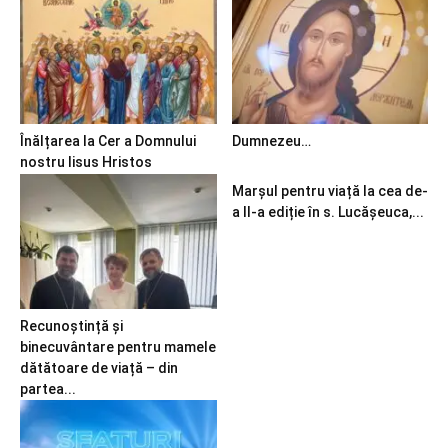
Înălțarea la Cer a Domnului
Dumnezeu…
nostru Iisus Hristos
Marșul pentru viață la cea de-
a II-a ediție în s. Lucășeuca,...
Recunoștință și
binecuvântare pentru mamele
dătătoare de viață – din
partea...