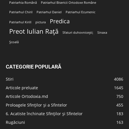
Patriarhia Română
Patriarhul Bisericii Ortodoxe Române
Patriarhul Chiril
Patriarhul Daniel
Patriarhul Ecumenic
Predica
Patriarhul Kirill
pictura
Preot Iulian Rață
Sfaturi duhovnicești;
Sinaxa
Școală
CATEGORIE POPULARĂ
Stiri
4086
Articole preluate
1645
Articole Ortodoxia.md
750
Proloagele Sfinților și a Sfintelor
455
6. Acatiste închinate Sfinților și Sfintelor
183
Rugăciuni
163