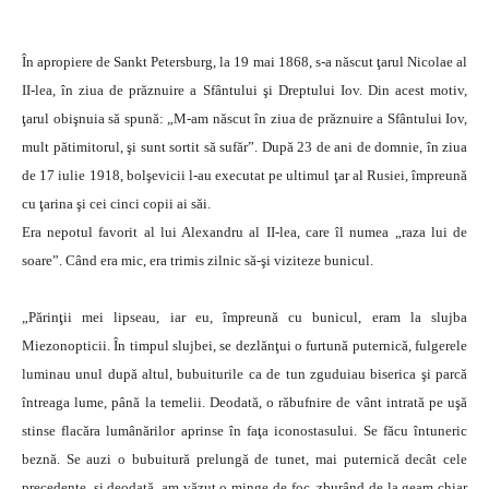
În apropiere de Sankt Petersburg, la 19 mai 1868, s-a născut ţarul Nicolae al
II-lea, în ziua de prăznuire a Sfântului şi Dreptului Iov. Din acest motiv,
ţarul obişnuia să spună: „M-am născut în ziua de prăznuire a Sfântului Iov,
mult pătimitorul, şi sunt sortit să sufăr”. După 23 de ani de domnie, în ziua
de 17 iulie 1918, bolşevicii l-au executat pe ultimul ţar al Rusiei, împreună
cu ţarina şi cei cinci copii ai săi.
Era nepotul favorit al lui Alexandru al II-lea, care îl numea „raza lui de
soare”. Când era mic, era trimis zilnic să-şi viziteze bunicul.
„Părinţii mei lipseau, iar eu, împreună cu bunicul, eram la slujba
Miezonopticii. În timpul slujbei, se dezlănţui o furtună puternică, fulgerele
luminau unul după altul, bubuiturile ca de tun zguduiau biserica şi parcă
întreaga lume, până la temelii. Deodată, o răbufnire de vânt intrată pe uşă
stinse flacăra lumânărilor aprinse în faţa iconostasului. Se făcu întuneric
beznă. Se auzi o bubuitură prelungă de tunet, mai puternică decât cele
precedente, şi deodată, am văzut o minge de foc, zburând de la geam chiar