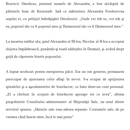
Bisericii Ortodoxe, primind numele de Alexandra, a fost săvârşită de
părintele Ioan de Kronstadt. Iată ce mărturisea Alexandra Feodorovna
soţului ei, cu prilejul îmbrăţişării Ortodoxiei: „Unde vei trăi tu, voi trăi şi
eu, poporul tău va fi poporul meu şi Dumnezeul tău va fi Dumnezeul meu.”
La moartea tatălui său, ţarul Alexandru al III-lea, Nicolae al II-lea a acceptat
slujirea împărătească, punându-şi toată nădejdea în Domnul, şi având drept
grijă de căpetenie binele poporului.
A luptat neobosit pentru menţinerea păcii. Era un om generos, permanent
preocupat de ajutorarea celor aflaţi în nevoi. S-a ocupat de sprijinirea
spitalelor şi a aşezămintelor de binefacere, cu bani dintr-un cont personal.
„El a cheltuit în scopuri de binefacere aproape tot ce avea”, afirma
preşedintele Consiliului administrativ al Majestăţii Sale; iar unul dintre
servitori spunea: „Hainele sale erau adesea reparate. Costumele sale, de pe
vremea când fusese mire, încă le mai purta”.