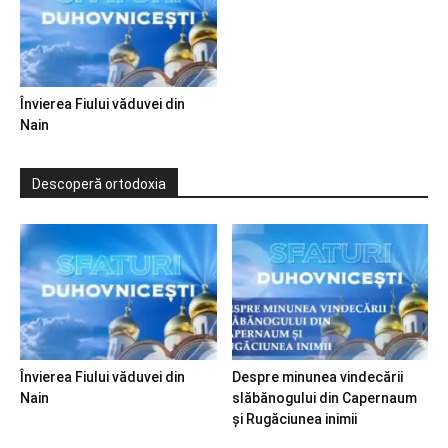
Învierea Fiului văduvei din
Nain
Descoperă ortodoxia
Învierea Fiului văduvei din
Despre minunea vindecării
Nain
slăbănogului din Capernaum
și Rugăciunea inimii