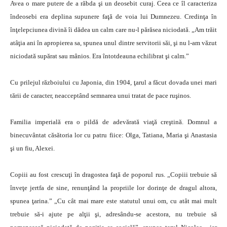
Avea o mare putere de a răbda şi un deosebit curaj. Ceea ce îl caracteriza
îndeosebi era deplina supunere faţă de voia lui Dumnezeu. Credinţa în
înţelepciunea divină îi dădea un calm care nu-l părăsea niciodată. „Am trăit
atâţia ani în apropierea sa, spunea unul dintre servitorii săi, şi nu l-am văzut
niciodată supărat sau mânios. Era întotdeauna echilibrat şi calm.”
Cu prilejul războiului cu Japonia, din 1904, ţarul a făcut dovada unei mari
tării de caracter, neacceptând semnarea unui tratat de pace ruşinos.
Familia imperială era o pildă de adevărată viaţă creştină. Domnul a
binecuvântat căsătoria lor cu patru fiice: Olga, Tatiana, Maria şi Anastasia
şi un fiu, Alexei.
Copiii au fost crescuţi în dragostea faţă de poporul rus. „Copiii trebuie să
înveţe jertfa de sine, renunţând la propriile lor dorinţe de dragul altora,
spunea ţarina.” „Cu cât mai mare este statutul unui om, cu atât mai mult
trebuie să-i ajute pe alţii şi, adresându-se acestora, nu trebuie să