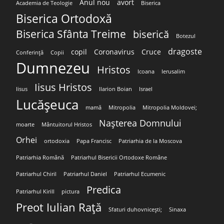
Anul nou
avort
Academia de Teologie
Biserica
Biserica Ortodoxă
Biserica Sfânta Treime
biserică
Botezul
dragoste
copil
Coronavirus
Cruce
Conferință
Copii
Dumnezeu
Hristos
Icoana
Ierusalim
Iisus Hristos
Iisus
Ilarion Boian
Israel
Lucășeuca
mamă
Mitropolia
Mitropolia Moldovei;
Nașterea Domnului
moarte
Mântuitorul Hristos
Orhei
ortodoxia
Papa Francisc
Patriarhia de la Moscova
Patriarhia Română
Patriarhul Bisericii Ortodoxe Române
Patriarhul Chiril
Patriarhul Daniel
Patriarhul Ecumenic
Predica
Patriarhul Kirill
pictura
Preot Iulian Rață
Sfaturi duhovnicești;
Sinaxa