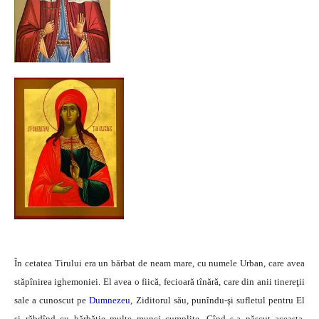
În cetatea Tirului era un bărbat de neam mare, cu numele Urban, care avea
stăpînirea ighemoniei. El avea o fiică, fecioară tînără, care din anii tinereţii
sale a cunoscut pe
Dumnezeu
, Ziditorul său, punîndu-şi sufletul pentru El
şi răbdînd cu bărbăţie multe munci cumplite. Cînd s-a născut aceasta,