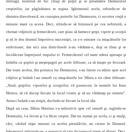
întreagă, neatinsă de foc cîtuşi de puţin şi se preamărea Dumnezeul
creştinilor, iar păgînătatea se ruşina. Ighemonul acela, orbindu-se de
răutatea diavolească, nu cunoştea puterile lui Dumnezeu, ci socotea vrajă o
minune mare ca aceea. Deci, silindu-se să biruiască pe cea nebiruită, a
chemat vrăjitorii şi fermecătorii, care ştiau să farmece şerpi, vipere şi scorpii
şi să le dea drumul împotriva muceniţei, ca s-o omoare cu muşcăturile lor
otrăvitoare; dar nici una dintr-însele n-au vătămat-o, deşi se tîrau şi se
încolăceau împrejurul trupului ei. Fermecătorul cel mare stătea aproape şi
întărîta cu şoptiri şi meşteşugiri pe acele tîrîtoare, ca să muşte pe fecioară.
Dar toate acelea, din porunca lui Dumnezeu, s-au întors cu mînie spre acel
vrăjitor şi îndată l-au omorît cu muşcăturile lor. Sfînta a zis către tîrîtoare:
„Vouă, şerpilor, viperelor şi scorpiilor, vă poruncesc în numele lui Iisus
Hristos, să vă duceţi fiecare la locul vostru şi să nu vătămaţi pe nimeni”.
Atunci îndată s-au risipit, ducîndu-se fiecare la locul său.
După un ceas, Sfînta Hristina s-a milostivit spre cel omorît şi, rugîndu-se
Domnului, l-a înviat şi l-a făcut creştin. Dar nu numai pe acela, ci şi mulţi,
căci, văzînd nişte minuni ca acelea preaslăvite, au crezut în Domnul.
Ighemonul mîniindu-se, a poruncit să taie feciorescul piept al sfintei. Deci,