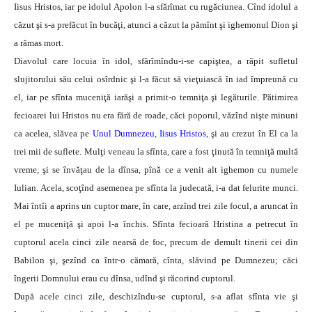
Iisus Hristos, iar pe idolul Apolon l-a sfărîmat cu rugăciunea. Cînd idolul a
căzut şi s-a prefăcut în bucăţi, atunci a căzut la pămînt şi ighemonul Dion şi
a rămas mort.
Diavolul care locuia în idol, sfărîmîndu-i-se capiştea, a răpit sufletul
slujitorului său celui osîrdnic şi l-a făcut să vieţuiască în iad împreună cu
el, iar pe sfînta muceniţă iarăşi a primit-o temniţa şi legăturile. Pătimirea
fecioarei lui Hristos nu era fără de roade, căci poporul, văzînd nişte minuni
ca acelea, slăvea pe
Unul Dumnezeu, Iisus Hristo
s
, şi au crezut în El ca la
trei mii de suflete. Mulţi veneau la sfînta, care a fost ţinută în temniţă multă
vreme, şi se învăţau de la dînsa, pînă ce a venit alt ighemon cu numele
Iulian. Acela, scoţînd asemenea pe sfînta la judecată, i-a dat felurite munci.
Mai întîi a aprins un cuptor mare, în care, arzînd trei zile focul, a aruncat în
el pe muceniţă şi apoi l-a închis. Sfînta fecioară Hristina a petrecut în
cuptorul acela cinci zile nearsă de foc, precum de demult tinerii cei din
Babilon şi, şezînd ca într-o cămară, cînta, slăvind pe Dumnezeu; căci
îngerii Domnului erau cu dînsa, udînd şi răcorind cuptorul.
După acele cinci zile, deschizîndu-se cuptorul, s-a aflat sfînta vie şi