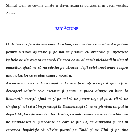
Sfîntul Duh, se cuvine cinste şi slavă, acum şi pururea şi în vecii vecilor.
Amin.
RUGĂCIUNE
O, de trei ori fericită muceniţă Cristina, ceea ce te-ai învrednicit a pătimi
pentru Hristos, ajută-ne şi pe noi să primim cu dragoste şi înţelegere
ispitele ce vin asupra noastră. Ca ceea ce nu ai cârtit niciodată în timpul
muncilor, ajută-ne să nu cârtim pe cărarea vieţii celei trecătoare asupra
întâmplărilor ce se abat asupra noastră.
Asemeni ţie celei ce te-ai rugat cu lacrimi fierbinţi şi cu post spre a ţi se
descoperi tainele cele ascunse şi pentru a putea ajunge cu bine la
limanurile cereşti, ajută-ne şi pe noi să ne putem ruga şi posti că să ne
simţim şi noi că trăim pentru şi în Dumnezeu şi să nu ne pierdem timpul în
deşert. Mijloceşte înaintea lui Hristos, cu îndrăzneala ce ai dobândit-o, să
ne mântuiască cu judecăţile pe care le ştie El, că ajungând şi noi în
cereasca împărăţie să slăvim pururi pe Tatăl şi pe Fiul şi pe tine