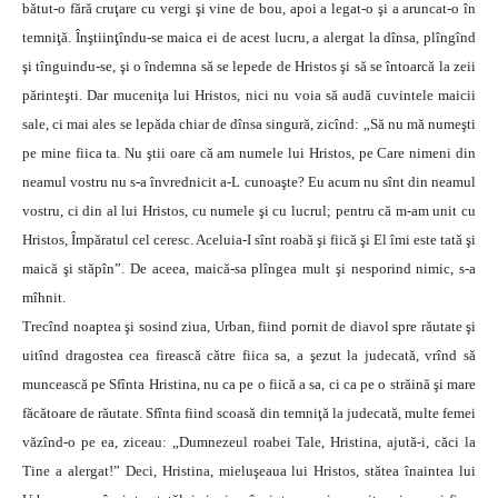
bătut-o fără cruţare cu vergi şi vine de bou, apoi a legat-o şi a aruncat-o în
temniţă. Înştiinţîndu-se maica ei de acest lucru, a alergat la dînsa, plîngînd
şi tînguindu-se, şi o îndemna să se lepede de Hristos şi să se întoarcă la zeii
părinteşti. Dar muceniţa lui Hristos, nici nu voia să audă cuvintele maicii
sale, ci mai ales se lepăda chiar de dînsa singură, zicînd: „Să nu mă numeşti
pe mine fiica ta. Nu ştii oare că am numele lui Hristos, pe Care nimeni din
neamul vostru nu s-a învrednicit a-L cunoaşte? Eu acum nu sînt din neamul
vostru, ci din al lui Hristos, cu numele şi cu lucrul; pentru că m-am unit cu
Hristos, Împăratul cel ceresc. Aceluia-I sînt roabă şi fiică şi El îmi este tată şi
maică şi stăpîn”. De aceea, maică-sa plîngea mult şi nesporind nimic, s-a
mîhnit.
Trecînd noaptea şi sosind ziua, Urban, fiind pornit de diavol spre răutate şi
uitînd dragostea cea firească către fiica sa, a şezut la judecată, vrînd să
muncească pe Sfînta Hristina, nu ca pe o fiică a sa, ci ca pe o străină şi mare
făcătoare de răutate. Sfînta fiind scoasă din temniţă la judecată, multe femei
văzînd-o pe ea, ziceau: „Dumnezeul roabei Tale, Hristina, ajută-i, căci la
Tine a alergat!” Deci, Hristina, mieluşeaua lui Hristos, stătea înaintea lui