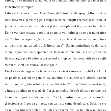
Urban, nu ca înaintea tatălui ei, ci ca înaintea unui muncitor şi a unei fiare
mîncătoare de trupuri.
Urban a început a o momi pe dînsa, zicîndu-i cu vicleşug: „Mi-e milă de
tine, fiica mea, şi mă rog ţie, apropie-te de zeii noştri cei mari şi să le aduci
jertfă cu mine, ca să te miluiască şi să-ţi ierte păcatul tău, pe care l-ai făcut.
De nu vei face aceasta, apoi nici eu nu te voi milui şi nu te voi numi fiica
mea”. Sfînta a răspuns: „Mare bucurie îmi vei face, de nu mă vei numi fiica
ta; pentru că am ca tată pe Ziditorul meu”. Urban, aprinzîndu-se de mare
mînie, a poruncit să o spînzure pe fecioară la muncire, să-i strujească cu
fiare ascuţite şi să-i zdrobească curatul ei trup cel fecioresc. Atît i-au strujit
trupul ei, încît i se vedeau oasele goale.
După ce au dezlegat-o de la muncire şi a văzut carnea sa zdrobită şi căzută
de pe dînsa, zăcînd pe pămînt, ea, adunînd-o, a aruncat-o în obrazul tatălui
său, zicîndu-i: „Iată, mănîncă carnea fiicei tale!” El, mîniindu-se mai mult,
a întins pe sfînta pe o roată de fier şi, aprinzînd foc sub dînsa, a poruncit să
toarne pe trupul ei untdelemn fiert. Astfel, învîrtind roata, o trecea prin foc
şi fecioara se frigea ca un peşte sau ca nişte carne de mîncare. Deci, nu era
cu putinţă firii omeneşti şi mai ales celei femeieşti, să fie într-o muncă ca