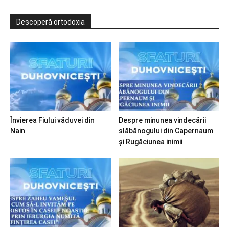
Descoperă ortodoxia
Învierea Fiului văduvei din
Despre minunea vindecării
Nain
slăbănogului din Capernaum
și Rugăciunea inimii