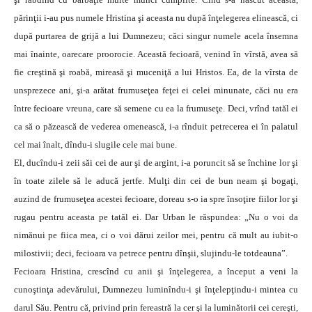
părinţii i-au pus numele Hristina şi aceasta nu după înţelegerea elinească, ci
după purtarea de grijă a lui Dumnezeu; căci singur numele acela însemna
mai înainte, oarecare proorocie. Această fecioară, venind în vîrstă, avea să
fie creştină şi roabă, mireasă şi muceniţă a lui Hristos. Ea, de la vîrsta de
unsprezece ani, şi-a arătat frumuseţea feţei ei celei minunate, căci nu era
între fecioare vreuna, care să semene cu ea la frumuseţe. Deci, vrînd tatăl ei
ca să o păzească de vederea omenească, i-a rînduit petrecerea ei în palatul
cel mai înalt, dîndu-i slugile cele mai bune.
El, ducîndu-i zeii săi cei de aur şi de argint, i-a poruncit să se închine lor şi
în toate zilele să le aducă jertfe. Mulţi din cei de bun neam şi bogaţi,
auzind de frumuseţea acestei fecioare, doreau s-o ia spre însoţire fiilor lor şi
rugau pentru aceasta pe tatăl ei. Dar Urban le răspundea: „Nu o voi da
nimănui pe fiica mea, ci o voi dărui zeilor mei, pentru că mult au iubit-o
milostivii; deci, fecioara va petrece pentru dînşii, slujindu-le totdeauna”.
Fecioara Hristina, crescînd cu anii şi înţelegerea, a început a veni la
cunoştinţa adevărului, Dumnezeu luminîndu-i şi înţelepţindu-i mintea cu
darul Său. Pentru că, privind prin fereastră la cer şi la luminătorii cei cereşti,