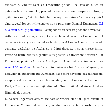
cunoştea pe Ziditor. Deci, ea, nesocotind pe idolii cei fără de suflet, nu
putea să li se închine. Ci, privind în sus spre răsărit, suspina şi plîngea,
grăind în sine: „Pînă cînd inimile omeneşti vor petrece întunecate şi pînă
cînd cugetul lor cel neînţelegător nu va privi spre Domnul Dumnezeu,
Cel
ce a făcut cerul şi pămîntul
şi l-a împodobit cu această podoabă nevăzută?”
Astfel socotind în sine, a început a se închina adevăratului Dumnezeu, Cel
ce petrece în cer şi se ruga Lui cu lacrimi, ca să i se facă cunoscut spre a-L
cunoaşte desăvîrşit pe Acela, de a Cărui dragoste i se aprinsese inima.
Petrecînd multe zile în rugăciuni şi în postire, s-a învrednicit cercetării lui
Dumnezeu; pentru că i s-a arătat îngerul Domnului şi a însemnat-o cu
semnul Sfintei Cruci
. Îngerul a numit-o mireasă a lui Hristos şi a înţelepţit-o
desăvîrşit în cunoştinţa lui Dumnezeu; iar pentru nevoinţa cea pătimitoare,
i-a spus că de trei muncitori va fi muncită, pentru Dumnezeu cel în Treime.
Deci, a întărit-o spre nevoinţă, dîndu-i pîine curată să mănînce, fiind ea
flămîndă de postire.
După acea îngerească arătare, fecioara se veselea cu duhul şi se bucura în
Dumnezeu, Mîntuitorul său, mulţumindu-i că a cercetat pe roaba Sa prin