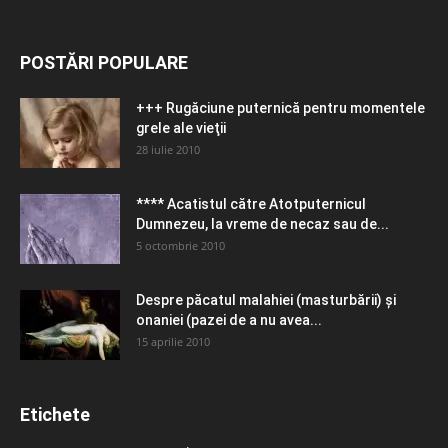
POSTĂRI POPULARE
+++ Rugăciune puternică pentru momentele
grele ale vieţii
28 iulie 2010
**** Acatistul către Atotputernicul
Dumnezeu, la vreme de necaz sau de...
5 octombrie 2010
Despre păcatul malahiei (masturbării) şi
onaniei (pazei de a nu avea...
15 aprilie 2010
Etichete