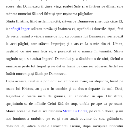
aceea; dar Dumnezeu îi ţinea viaţa roabei Sale şi o întărea pe dînsa, spre
mărirea numelui Său cel Sfînt şi spre ruşinarea păgînilor.
Sfînta Hristina, fiind astfel muncită, slăvea pe Dumnezeu şi se ruga către El;
iar
sfinţii îngeri
stăteau nevăzuţi înaintea ei, uşurîndu-i durerile. Apoi, fără
de veste, ieşind o văpaie mare de foc, cu porunca lui Dumnezeu, s-a repezit
la acei păgîni, care stăteau împrejur, şi a ars ca la o mie din ei. Urban,
neştiind ce să-i mai facă ei, a poruncit să o arunce în temniţă. Sfînta
rugîndu-se, i s-a arătat îngerul Domnului şi a tămăduit-o de răni, făcînd-o
sănătoasă peste tot trupul şi i-a dat ei hrană pe care i-o adusese. Astfel s-a
întărit muceniţa şi lăuda pe Dumnezeu.
După aceasta, tatăl ei a poruncit s-o arunce în mare; iar slujitorii, luînd pe
roaba lui Hristos, au pus-o în corabie şi au dus-o departe de mal. Deci,
legîndu-i o piatră mare de grumaz, au aruncat-o în apă. Dar sfînta,
sprijinindu-se de mîinile Celui fără de trup, umbla pe ape ca pe uscat.
Marea aceea i-a fost ei scăldătoarea
Sfîntului Botez
, pe care o dorea, şi un
nor luminos a umbrit-o pe ea şi s-au auzit cuvinte de sus, grăindu-se
deasupra ei, adică numele Preasfintei Treimi, după săvîrşirea Sfîntului