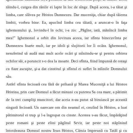
tăindu-l, curgea din rănile ei lapte în loc de sînge. După aceea, i-a tăiat şi
limba, care slăvea pe Hristos Dumnezeu. Dar muceniţa, chiar după tăierea
limbii, vorbea bine. Ea, apucînd limba cea tăiată, a aruncat-o în faţa
ighemonului şi, lovindu-l în ochi, i-a zis: „Păgîne, iată, mănîncă limba
mea!” Ighemonul a orbit din lovitura aceea, iar sfînta binecuvînta pe
Dumnezeu foarte mult, iar pe idoli şi slujitorii lor îi ocăra. Ighemonul,
nesuferind să audă mai mult acele ocări şi mîniindu-se şi pentru orbirea
ochilor săi, a poruncit s-o dea la moarte. Deci sfînta, fiind împunsă de ostaşi
cu fiare ascuţite, şi-a dat cinstitul şi sfîntul ei suflet în mîinile Domnului
său.
Astfel sfînta fecioară cea fără de prihană şi Marea Muceniţă a lui Hristos
Hristina, prin care Domnul a făcut minuni cu puterea Sa cea mare, a pătimit
de la trei cumpliţi muncitori; dar aceia n-au putut să biruiască pe această
singură fecioară. Un oarecare om din neamul ei, crezînd în Hristos, a luat
pătimitorul ei trup şi l-a îngropat cu cinste. Acestea s-au făcut, împărăţind
peste romani şi peste elini păgînul Sevir, iar peste noi stăpînind
întotdeauna Domnul nostru Iisus Hristos, Căruia împreună cu Tatăl şi cu