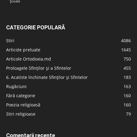
Școală
CATEGORIE POPULARĂ
Stiri
4086
Articole preluate
1645
Articole Ortodoxia.md
750
Proloagele Sfinților și a Sfintelor
455
6. Acatiste închinate Sfinților și Sfintelor
183
Rugăciuni
163
Fără categorie
160
Poezia religioasă
160
Stiri religioase
79
Comentarii recente