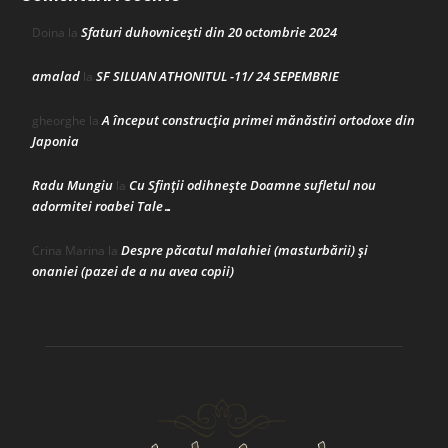
Sfaturi duhovnicești din 20 octombrie 2024
Doina
la
amalad
SF SILUAN ATHONITUL -11/ 24 SEPEMBRIE
la
A început construcţia primei mănăstiri ortodoxe din
gheorghe
la
Japonia
Radu Mungiu
Cu Sfinții odihnește Doamne sufletul nou
la
adormitei roabei Tale…
Despre păcatul malahiei (masturbării) şi
Crina Marina
la
onaniei (pazei de a nu avea copii)