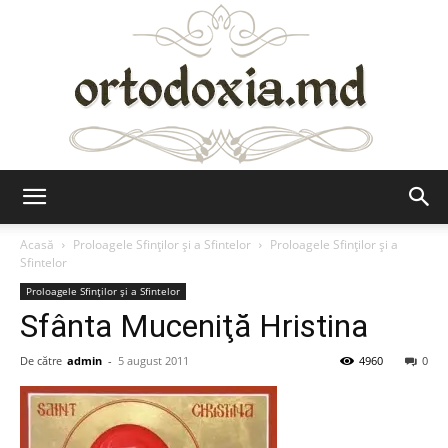
Ortodoxia.md
Acasă
Proloagele Sfinților și a Sfintelor
Proloagele Sfinților și a
Sfintelor
Proloagele Sfinților și a Sfintelor
Sfânta Muceniţă Hristina
De către
admin
-
5 august 2011
4960
0