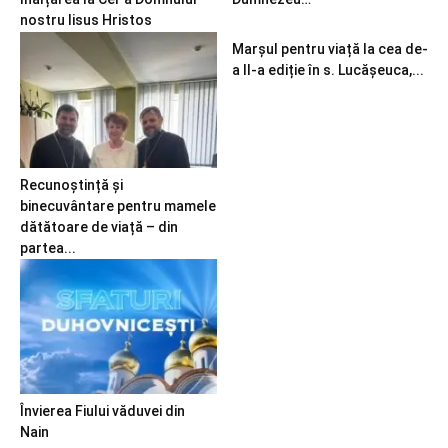
nostru Iisus Hristos
Marșul pentru viață la cea de-
a II-a ediție în s. Lucășeuca,...
Recunoștință și
binecuvântare pentru mamele
dătătoare de viață – din
partea...
Învierea Fiului văduvei din
Nain