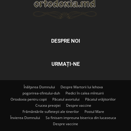
DESPRE NOI
URMAȚI-NE
Înălțarea Domnului
Despre Martorii lui Iehova
pogorirea-sfintului-duh
Piedici în calea mîntuirii
Ortodoxia pentru copii
Păcatul avortului
Păcatul vrăjitoriilor
Crucea preoției
Despre vaccine
Frământările sufletești ale tinerilor
Postul Mare
Învierea Domnului
Sa finisam impreuna biserica din lucaseuca
Despre vaccine