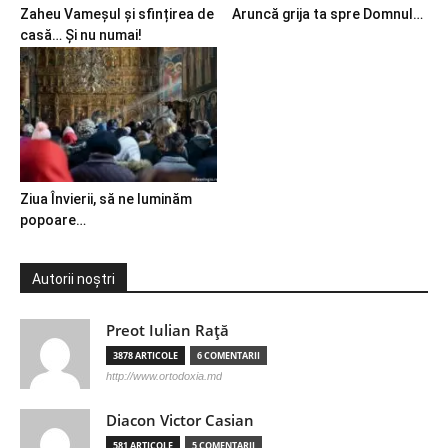
Zaheu Vameșul și sfințirea de
Aruncă grija ta spre Domnul…
casă… Și nu numai!
Ziua Învierii, să ne luminăm
popoare…
Autorii noștri
Preot Iulian Raţă
3878 ARTICOLE
6 COMENTARII
http://www.ortodoxia.md
Diacon Victor Casian
581 ARTICOLE
5 COMENTARII