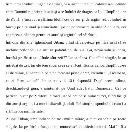
trimiterea sfîntului înger. De atunci, ea a început mai cu căldură a-şi întinde
către Domnul rugăciunile sale şi a se îndulci de dragostea Lui. Umplîndu-se
de rîvnă, a început a sfărîma idolii cei de aur şi de argint, zdrobindu-i în
bucăţi pe cîte unul şi aruncîndu-i jos de pe fereastră în uliţă. A doua zi, cei
ce treceau, adunau pentru ei aurul şi argintul cel sfărîmat.
Într-una din zile, ighemonul Urban, vrînd să cerceteze pe fiica sa şi să se
închine zeilor săi, s-a suit în palatul cel de sus. Dar, nevăzîndu-şi idolii,
întrebă pe Hristina: „Unde sînt zeii?” Iar ea tăcea. Chemînd slugile, le-au
întrebat de zei; iar ele i-au spus, ceea ce a făcut fiica sa zeilor. Umplîndu-se
el de mînie, a început a bate pe fecioară peste obraz, zicîndu-i: „Ticăloaso,
ce ai făcut zeilor?” Iar ea nu voia să-i răspundă. După aceea, sfînta,
deschizîndu-şi gura, a mărturisit pe Unul adevăratul Dumnezeu, Cel ce
petrece în cer, pe Ziditorul a toate, iar pe cei ce se numeau zei, fiind făcuţi
din aur şi argint, i-a numit diavoli şi idoli fără simţire, spunîndu-i cum i-a
sfărîmat cu mîinile sale.
Atunci Urban, umplîndu-se de mai multă mînie, a tăiat cu sabia pe toate
slugile. Iar pe fiică a început s-o muncească cu diferite munci. Mai întîi a