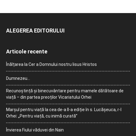
ALEGEREA EDITORULUI
Articole recente
Înălțarea la Cer a Domnului nostru Iisus Hristos
Dumnezeu…
Recunoștință și binecuvântare pentru mamele dătătoare de
viață – din partea preoților Vicariatului Orhei
Marșul pentru viață la cea de-a II-a ediție în s. Lucășeuca, r-l
Orhei: „Pentru viață, cu inimă curată”
Învierea Fiului văduvei din Nain