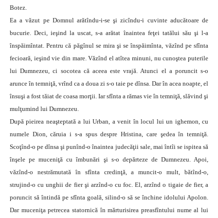
Botez.
Ea a văzut pe Domnul arătîndu-i-se şi zicîndu-i cuvinte aducătoare de
bucurie. Deci, ieşind la uscat, s-a arătat înaintea feţei tatălui său şi l-a
înspăimîntat. Pentru că păgînul se mira şi se înspăimînta, văzînd pe sfînta
fecioară, ieşind vie din mare. Văzînd el atîtea minuni, nu cunoştea puterile
lui Dumnezeu, ci socotea că aceea este vrajă. Atunci el a poruncit s-o
arunce în temniţă, vrînd ca a doua zi s-o taie pe dînsa. Dar în acea noapte, el
însuşi a fost tăiat de coasa morţii. Iar sfînta a rămas vie în temniţă, slăvind şi
mulţumind lui Dumnezeu.
După pieirea neaşteptată a lui Urban, a venit în locul lui un ighemon, cu
numele Dion, căruia i s-a spus despre Hristina, care şedea în temniţă.
Scoţînd-o pe dînsa şi punînd-o înaintea judecăţii sale, mai întîi se ispitea să
înşele pe muceniţă cu îmbunări şi s-o depărteze de Dumnezeu. Apoi,
văzînd-o nestrămutată în sfînta credinţă, a muncit-o mult, bătînd-o,
strujind-o cu unghii de fier şi arzînd-o cu foc. El, arzînd o tigaie de fier, a
poruncit să întindă pe sfînta goală, silind-o să se închine idolului Apolon.
Dar muceniţa petrecea statornică în mărturisirea preasfîntului nume al lui