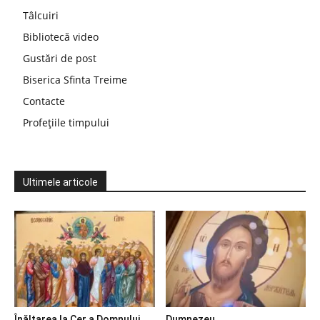
Tâlcuiri
Bibliotecă video
Gustări de post
Biserica Sfinta Treime
Contacte
Profețiile timpului
Ultimele articole
Înălțarea la Cer a Domnului
Dumnezeu…