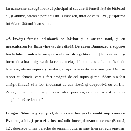
La acestea se adaugă motivul principal al supunerii femeii faţă de bărbatul
ei, şi anume, călcarea poruncii lui Dumnezeu, întâi de către Eva, şi ispitirea
lui Adam. Sfântul Ioan spune:
„A învăţat femeia odinioară pe bărbat şi a stricat totul, şi cu
neascultarea l-a făcut vinovat de osândă. De aceea Dumnezeu a supus-o
bărbatului, fiindcă la început a abuzat de egalitate
. […] Nu este acelaşi
lucru: de a lua amăgirea de la cel de acelaşi fel cu tine, sau de la o fiară, de
la o vieţuitoare supusă şi roabă ţie; aşa că aceasta este amăgire. Deci în
raport cu femeia, care a fost amăgită de cel supus şi rob, Adam n-a fost
amăgit fiindcă el a fost îndemnat de cea liberă şi deopotrivă cu el. […]
Adam, nu supunându-se poftei a călcat porunca, ci numai a fost convins
simplu de către femeie”.
Desigur, Adam a greşit şi el, de aceea a fost şi el osândit împreună cu
Eva, soţia lui, şi prin ei a fost osândit întregul neam omenes
c (Rom 5,
12), deoarece prima pereche de oameni purta în sine firea întregii omeniri.