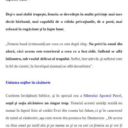
Deşi e mai slabă trupeşte, femeia se dovedeşte în multe privinţe mai tare
decât bărbatul, mai capabilă de a răbda privaţiunile, de a posti, mai
zeloasă la rugăciune şi la fapte bune
.
„Femeia bună (virtuoasă) are ceea ce este după chip.
Nu privi la omul din
afară, căci acesta este exteriorul a ceea ce a fost zidit. Sufletul se află
înlăuntru, sub voalul delicat al trupului.
Suflet, într-adevăr, şi sufletul este
la fel de cinstit; în învelişuri (numai) se află deosebirea”.
Unitatea soţilor în căsătorie
Conform învăţăturii biblice, şi în special cea a
Sfântului Apostol Pavel,
soţul şi soţia alcătuiesc un singur trup.
Temeiul acestei unităţi rezidă nu
numai în faptul fizic al creării Evei din coasta lui Adam, ci şi în caracterul
de taină al căsătoriei, aşa cum reiese din porunca lui Dumnezeu:
„De aceea
va lăsa omul pe tatăl său şi pe mama sa şi se va uni cu femeia sa şi vor fi