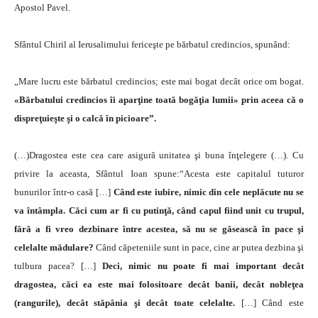
Apostol Pavel.
Sfântul Chiril al Ierusalimului fericeşte pe bărbatul credincios, spunând:
„Mare lucru este bărbatul credincios; este mai bogat decât orice om bogat.
«Bărbatului credincios îi aparţine toată bogăţia lumii» prin aceea că o
dispreţuieşte şi o calcă în picioare”.
(…)Dragostea este cea care asigură unitatea şi buna înţelegere (…). Cu
privire la aceasta, Sfântul Ioan spune:“Acesta este capitalul tuturor
bunurilor într-o casă […]
Când este iubire, nimic din cele neplăcute nu se
va întâmpla. Căci cum ar fi cu putinţă, când capul fiind unit cu trupul,
fără a fi vreo dezbinare între acestea, să nu se găsească în pace şi
celelalte mădulare?
Când căpeteniile sunt in pace, cine ar putea dezbina şi
tulbura pacea? […]
Deci, nimic nu poate fi mai important decât
dragostea, căci ea este mai folositoare decât banii, decât nobleţea
(rangurile), decât stăpânia şi decât toate celelalte.
[…] Când este