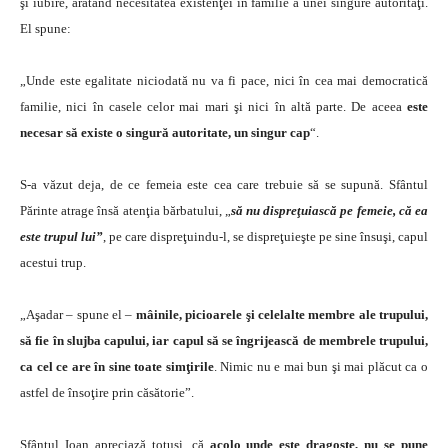
şi iubire, arătând necesitatea existenţei în familie a unei singure autorităţi.
El spune:
„Unde este egalitate niciodată nu va fi pace, nici în cea mai democratică
familie, nici în casele celor mai mari şi nici în altă parte. De aceea
este
necesar să existe o singură autoritate, un singur cap
“.
S-a văzut deja, de ce femeia este cea care trebuie să se supună. Sfântul
Părinte atrage însă atenţia bărbatului, „
să nu dispreţuiască pe femeie, că ea
este trupul lui”
, pe care dispreţuindu-l, se dispreţuieşte pe sine însuşi, capul
acestui trup.
„Aşadar – spune el –
mâinile, picioarele şi celelalte membre ale trupului,
să fie în slujba capului, iar capul să se îngrijească de membrele trupului,
ca cel ce are în sine toate simţirile
. Nimic nu e mai bun şi mai plăcut ca o
astfel de însoţire prin căsătorie”.
Sfântul Ioan apreciază totuşi, că
acolo unde este dragoste, nu se pune