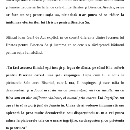
şi femeie trebuie să fie la fel cu cele dintre Hristos şi Biserică.
Aşadar, orice
ar face un soţ pentru soţia sa, niciodată n-ar putea să se ridice la
înălţimea eforturilor lui Hristos pentru Biserica Sa.
Sfântul Ioan Gură de Aur explică în ce constă diferenţa dintre lucrarea lui
Hristos pentru Biserica Sa şi lucrarea ce se cere s-o săvârşească bărbatul
pentru soţia lui, zicând:
„
Tu faci acestea fiindcă eşti însoţit şi legat de dânsa, pe când El a suferit
pentru Biserica care-L ura şi-L respingea.
După cum El a adus la
picioarele Sale acea Biserică, care-L ura, îl respingea şi care trăia în
dezmierdări, şi
a făcut aceasta nu cu ameninţări, nici cu insulte, nu cu
frica sau cu alte mijloace violente, ci numai prin marea Lui îngrijire, tot
aşa şi tu să te porţi faţă de femeia ta.
Chiar de ai vedea-o înfumurată sau
aplecată la prea multe dezmierdări sau dispreţuindu-te, tu o vei putea
aduce la picioarele tale cu o mare îngrijire, cu dragostea şi cu prietenia
ta pentru ea
“.