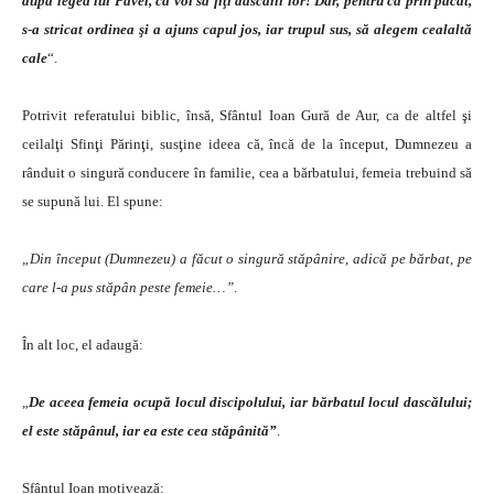
după legea lui Pavel, ca voi să fiţi dascălii lor! Dar, pentru că prin păcat,
s-a stricat ordinea şi a ajuns capul jos, iar trupul sus, să alegem cealaltă
cale
“.
Potrivit referatului biblic, însă, Sfântul Ioan Gură de Aur, ca de altfel şi
ceilalţi Sfinţi Părinţi, susţine ideea că, încă de la început, Dumnezeu a
rânduit o singură conducere în familie, cea a bărbatului, femeia trebuind să
se supună lui. El spune:
„Din început (Dumnezeu) a făcut o singură stăpânire, adică pe bărbat, pe
care l-a pus stăpân peste femeie…”
.
În alt loc, el adaugă:
„
De aceea femeia ocupă locul discipolului, iar bărbatul locul dascălului;
el este stăpânul, iar ea este cea stăpânită”
.
Sfântul Ioan motivează: