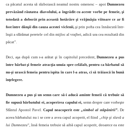
ca păcatul acesta să războiască neamul nostru omenesc – apoi
Dumnezeu
prevăzând răutatea diavolului, a îngrădit cu aceste vorbe pe femeie, şi
totodată a doborât prin această hotărâre şi vrăjmăşia viitoare ce ar fi
fost între dânşii din cauza acestei viclenii,
şi prin pofta cea înnăscută într-
înşii a sfărâmat peretele cel din mijloc al vrajbei, adică ura cea rezultată din
păcat”.
Deci, aşa după cum s-a arătat şi în capitolul precedent,
Dumnezeu a pus
între bărbat şi femeie atracţia unuia spre celălalt, pentru ca bărbatul să
nu-şi urască femeia pentru ispita în care l-a atras, ci să trăiască în bună
înţelegere.
Dumnezeu a pus şi un semn care să-i aducă aminte femeii că trebuie să
fie supusă bărbatului ei, acoperirea capului ei,
semn despre care vorbeşte
Sfântul Apostol Pavel.
Capul neacoperit este
„simbol al stăpânirii”
.
De
aceea bărbatului nu i se cere a avea capul acoperit, el fiind
„chip şi slavă a
lui Dumnezeu
“, însă femeia trebuie să aibă capul acoperit, deoarece ea este