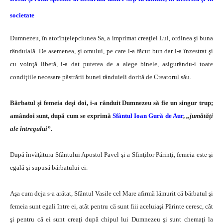
societate
Dumnezeu, în atotînţelepciunea Sa, a imprimat creaţiei Lui, ordinea şi buna
rânduială. De asemenea, şi omului, pe care l-a făcut bun dar l-a înzestrat şi
cu voinţă liberă, i-a dat puterea de a alege binele, asigurându-i toate
condiţiile necesare păstrării bunei rânduieli dorită de Creatorul său.
Bărbatul şi femeia deşi doi, i-a rânduit Dumnezeu să fie un singur trup;
amândoi sunt, după cum se exprimă
Sfântul Ioan Gură de Aur
,
„jumătăţi
ale întregului”.
După învăţătura Sfântului Apostol Pavel şi a Sfinţilor Părinţi, femeia este şi
egală şi supusă bărbatului ei.
Aşa cum deja s-a arătat, Sfântul Vasile cel Mare afirmă lămurit că bărbatul şi
femeia sunt egali între ei, atât pentru că sunt fiii aceluiaşi Părinte ceresc, cât
şi pentru că ei sunt creaţi după chipul lui Dumnezeu şi sunt chemaţi la