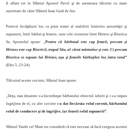
fi aflate tot la Sfântul Apostol Pavel şi de asemenea tâlcuite cu mare
autoritate de către Sfântul Ioan Gură de Aur.
Potrivit învăţăturii lor, ca prim temei al stabilirii limitelor autorităţii şi
supunerii, între bărbat şi femeie, sunt cele existente între Hristos şi Biserica
Sa. Apostolul spune: „
Pentru că bărbatul este cap femeii, precum şi
Hristos este cap Bisericii, trupul Său, al cărui mântuitor şi este. Ci precum
Biserica se supune lui Hristos, aşa şi femeile bărbaţilor lor, întru totul”
(Efes 5, 23-24).
Tâlcuind aceste cuvinte, Sfântul Ioan spune:
„Deja, mai dinainte s-a încredinţat bărbatului obiectul iubirii şi i s-a impus
îngrijirea de el, cu alte cuvinte s
-a dat fiecăruia rolul cuvenit, bărbatului
rolul de conducere şi de îngrijire, iar femeii rolul supunerii”
.
Sfântul Vasile cel Mare nu consideră că este necesar să facă exegeza acestui