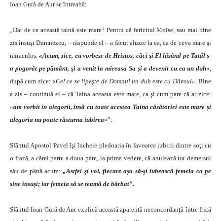
Ioan Gură de Aur se întreabă:
„Dar de ce această taină este mare? Pentru că fericitul Moise, sau mai bine
zis însuşi Dumnezeu, – răspunde el – a făcut aluzie la ea, ca de ceva mare şi
miraculos.
«Acum, zice, eu vorbesc de Hristos, căci şi El lăsând pe Tatăl s-
a pogorât pe pământ, şi a venit la mireasa Sa şi a devenit cu ea un duh
»,
după cum zice: «
Cel ce se lipeşte de Domnul un duh este cu Dânsul»
. Bine
a zis – continuă el – că Taina aceasta este mare, ca şi cum pare că ar zice:
«
am vorbit în alegorii, însă cu toate acestea Taina căsătoriei este mare şi
alegoria nu poate răsturna iubirea
»”.
Sfântul Apostol Pavel îşi încheie pledoaria în favoarea iubirii dintre soţi cu
o frază, a cărei parte a doua pare, la prima vedere, că anulează tot demersul
său de până acum:
„Astfel şi voi, fiecare aşa să-şi iubească femeia ca pe
sine însuşi; iar femeia să se teamă de bărbat”.
Sfântul Ioan Gură de Aur explică această aparentă neconcordanţă între frică