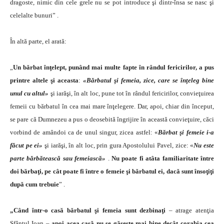
dragoste, nimic din cele grele nu se pot introduce şi dintr-însa se nasc şi
celelalte bunuri” .
În altă parte, el arată:
„
Un bărbat înţelept, punând mai multe fapte în rândul fericirilor, a pus
printre altele şi aceasta
:
«Bărbatul şi femeia, zice, care se înţeleg bine
unul cu altul»
şi iarăşi, în alt loc, pune tot în rândul fericirilor, convieţuirea
femeii cu bărbatul în cea mai mare înţelegere. Dar, apoi, chiar din început,
se pare că Dumnezeu a pus o deosebită îngrijire în această convieţuire, căci
vorbind de amândoi ca de unul singur, zicea astfel: «
Bărbat şi femeie i-a
făcut pe ei»
şi iarăşi, în alt loc, prin gura Apostolului Pavel, zice: «
Nu este
parte bărbătească sau femeiască»
.
Nu poate fi atâta familiaritate între
doi bărbaţi, pe cât poate fi între o femeie şi bărbatul ei, dacă sunt însoţiţi
după cum trebuie
” .
„Când într-o casă bărbatul şi femeia sunt dezbinaţi
– atrage atenţia
Sfântul Ioan –
apoi acea casă nu se găseşte mai bine decât corabia cea