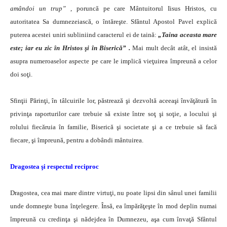
amândoi un trup”
, poruncă pe care Mântuitorul Iisus Hristos, cu
autoritatea Sa dumnezeiască, o întăreşte. Sfântul Apostol Pavel explică
puterea acestei uniri subliniind caracterul ei de taină:
„Taina aceasta mare
este; iar eu zic în Hristos şi în Biserică” .
Mai mult decât atât, el insistă
asupra numeroaselor aspecte pe care le implică vieţuirea împreună a celor
doi soţi.
Sfinţii Părinţi, în tâlcuirile lor, păstrează şi dezvoltă aceeaşi învăţătură în
privinţa raporturilor care trebuie să existe între soţ şi soţie, a locului şi
rolului fiecăruia în familie, Biserică şi societate şi a ce trebuie să facă
fiecare, şi împreună, pentru a dobândi mântuirea.
Dragostea şi respectul reciproc
Dragostea, cea mai mare dintre virtuţi, nu poate lipsi din sânul unei familii
unde domneşte buna înţelegere. Însă, ea împărăţeşte în mod deplin numai
împreună cu credinţa şi nădejdea în Dumnezeu, aşa cum învaţă Sfântul