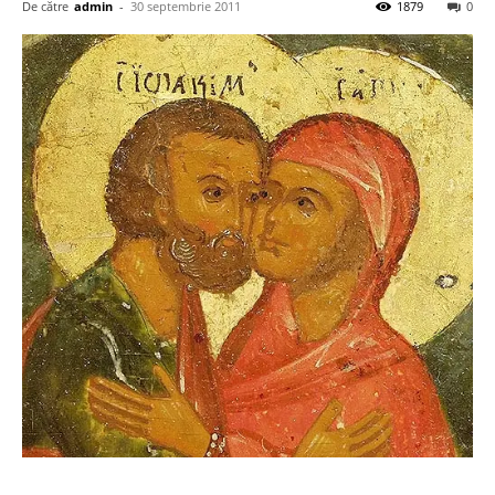
De către
admin
-
30 septembrie 2011
1879
0