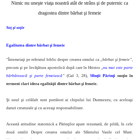
Nimic nu uneşte viaţa noastră atât de strâns şi de puternic ca
dragostea dintre bărbat şi femeie
Soţ şi soţie
Egalitatea dintre bărbat şi femeie
“Întemeiaţi pe referatul biblic despre crearea omului ca
„bărbat şi femeie”
,
precum şi pe învăţătura apostolică după care în Hristos „
nu mai este parte
bărbătească şi parte femeiască
”
(Gal 3, 28),
Sfinţii Părinţi
susţin în
termeni clari ideea egalităţii dintre bărbat şi femeie.
Şi unul şi celălalt sunt purtători ai chipului lui Dumnezeu, cu aceleaşi
daruri creaturale şi cu aceeaşi responsabilitate.
Această atitudine statornică a Părinţilor apare rezumată, de pildă, în cele
două omilii Despre crearea omului ale Sfântului Vasile cel Mare.