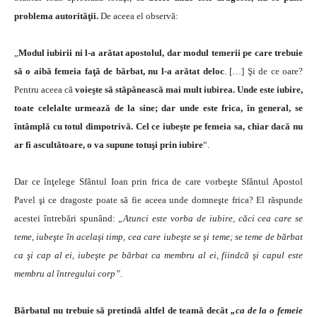
problema autorităţii.
De aceea el observă:
„
Modul iubirii ni l-a arătat apostolul, dar modul temerii pe care trebuie
să o aibă femeia faţă de bărbat, nu l-a arătat deloc
. […] Şi de ce oare?
Pentru aceea că
voieşte să stăpânească mai mult iubirea. Unde este iubire,
toate celelalte urmează de la sine; dar unde este frica, în general, se
întâmplă cu totul dimpotrivă. Cel ce iubeşte pe femeia sa, chiar dacă nu
ar fi ascultătoare, o va supune totuşi prin iubire
“.
Dar ce înţelege Sfântul Ioan prin frica de care vorbeşte Sfântul Apostol
Pavel şi ce dragoste poate să fie aceea unde domneşte frica? El răspunde
acestei întrebări spunând:
„Atunci este vorba de iubire, căci cea care se
teme, iubeşte în acelaşi timp, cea care iubeşte se şi teme; se teme de bărbat
ca şi cap al ei, iubeşte pe bărbat ca membru al ei, fiindcă şi capul este
membru al întregului corp”.
Bărbatul nu trebuie să pretindă altfel de teamă decât
„ca de la o femeie