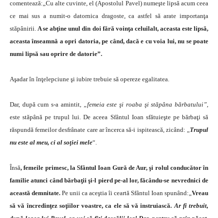
comentează:„Cu alte cuvinte, el (Apostolul Pavel) numeşte lipsă acum ceea
ce mai sus a numit-o datornica dragoste, ca astfel să arate importanţa
stăpânirii.
A se abţine unul din doi fără voinţa celuilalt, aceasta este lipsă,
aceasta înseamnă a opri datoria, pe când, dacă e cu voia lui, nu se poate
numi lipsă sau oprire de datorie”.
Aşadar în înţelepciune şi iubire trebuie să opereze egalitatea.
Dar, după cum s-a amintit,
„femeia este şi roaba şi stăpâna bărbatului”
,
este stăpână pe trupul lui. De aceea Sfântul Ioan sfătuieşte pe bărbaţi să
răspundă femeilor desfrânate care ar încerca să-i ispitească, zicând: „
Trupul
nu este al meu, ci al soţiei mele
“.
Însă
, femeile primesc, la Sfântul Ioan Gură de Aur, şi rolul conducător în
familie atunci când bărbaţii şi-l pierd pe-al lor, făcându-se nevrednici de
această demnitate.
Pe unii ca aceştia îi ceartă Sfântul Ioan spunând:„
Vreau
să vă încredinţez soţiilor voastre, ca ele să vă instruiască.
Ar fi trebuit,