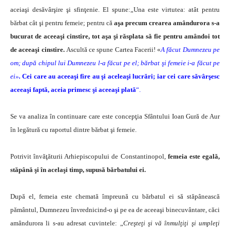
aceiaşi desăvârşire şi sfinţenie. El spune:„Una este virtutea: atât pentru
bărbat cât şi pentru femeie; pentru că
aşa precum crearea amândurora s-a
bucurat de aceeaşi cinstire, tot aşa şi răsplata să fie pentru amândoi tot
de aceeaşi cinstire.
Ascultă ce spune Cartea Facerii! «
A făcut Dumnezeu pe
om; după chipul lui Dumnezeu l-a făcut pe el; bărbat şi femeie i-a făcut pe
ei»
.
Cei care au aceeaşi fire au şi aceleaşi lucrări; iar cei care săvârşesc
aceeaşi faptă, aceia primesc şi aceeaşi plată
“.
Se va analiza în continuare care este concepţia Sfântului Ioan Gură de Aur
în legătură cu raportul dintre bărbat şi femeie.
Potrivit învăţăturii Arhiepiscopului de Constantinopol,
femeia este egală,
stăpână şi în acelaşi timp, supusă bărbatului ei.
După el, femeia este chemată împreună cu bărbatul ei să stăpânească
pământul, Dumnezeu învrednicind-o şi pe ea de aceeaşi binecuvântare, căci
amândurora li s-au adresat cuvintele: „
Creşteţi şi vă înmulţiţi şi umpleţi