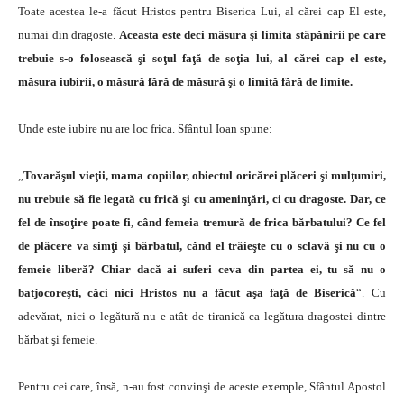
Toate acestea le-a făcut Hristos pentru Biserica Lui, al cărei cap El este,
numai din dragoste.
Aceasta este deci măsura şi limita stăpânirii pe care
trebuie s-o folosească şi soţul faţă de soţia lui, al cărei cap el este,
măsura iubirii, o măsură fără de măsură şi o limită fără de limite.
Unde este iubire nu are loc frica. Sfântul Ioan spune:
„
Tovarăşul vieţii, mama copiilor, obiectul oricărei plăceri şi mulţumiri,
nu trebuie să fie legată cu frică şi cu ameninţări, ci cu dragoste.
Dar, ce
fel de însoţire poate fi, când femeia tremură de frica bărbatului? Ce fel
de plăcere va simţi şi bărbatul, când el trăieşte cu o sclavă şi nu cu o
femeie liberă? Chiar dacă ai suferi ceva din partea ei, tu să nu o
batjocoreşti, căci nici Hristos nu a făcut aşa faţă de Biserică
“.
Cu
adevărat, nici o legătură nu e atât de tiranică ca legătura dragostei dintre
bărbat şi femeie.
Pentru cei care, însă, n-au fost convinşi de aceste exemple, Sfântul Apostol