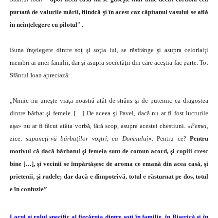
purtată de valurile mării, fiindcă şi în acest caz căpitanul vasului se află
în neînţelegere cu pilotul
” .
Buna înţelegere dintre soţ şi soţia lui, se răsfrânge şi asupra celorlalţi
membri ai unei familii, dar şi asupra societăţii din care aceştia fac parte. Tot
Sfântul Ioan apreciază:
„Nimic nu uneşte viaţa noastră atât de strâns şi de puternic ca dragostea
dintre bărbat şi femeie. […] De aceea şi Pavel, dacă nu ar fi fost lucrurile
aşa» nu ar fi făcut atâta vorbă, fără scop, asupra acestei chestiuni.
«Femei,
zice,
supuneţi-vă bărbaţilor voştri, ca Domnului
». Pentru ce?
Pentru
motivul că dacă bărbatul şi femeia sunt de comun acord, şi copiii cresc
bine […], şi vecinii se împărtăşesc de aroma ce emană din acea casă, şi
prietenii, şi rudele; dar dacă e dimpotrivă, totul e răsturnat pe dos, totul
e în confuzie”
.
Locul şi rolul specific al fiecăruia dintre soţi în familie, în Biserică şi în