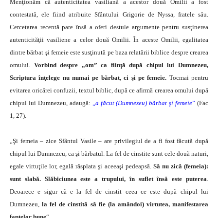
Menţionăm că autenticitatea vasiliană a acestor două Omilii a fost
contestată, ele fiind atribuite Sfântului Grigorie de Nyssa, fratele său.
Cercetarea recentă pare însă a oferi destule argumente pentru susţinerea
autenticităţii vasiliene a celor două Omilii. În aceste Omilii, egalitatea
dintre bărbat şi femeie este susţinută pe baza relatării biblice despre crearea
omului.
Vorbind despre „om” ca fiinţă după chipul lui Dumnezeu,
Scriptura înţelege nu numai pe bărbat, ci şi pe femeie.
Tocmai pentru
evitarea oricărei confuzii, textul biblic, după ce afirmă crearea omului după
chipul lui Dumnezeu, adaugă:
„
a făcut (Dumnezeu) bărbat şi femeie
”
(Fac
1, 27).
„Şi femeia – zice Sfântul Vasile – are privilegiul de a fi fost făcută după
chipul lui Dumnezeu, ca şi bărbatul. La fel de cinstite sunt cele două naturi,
egale virtuţile lor, egală răsplata şi aceeaşi pedeapsă.
Să nu zică (femeia):
sunt slabă. Slăbiciunea este a trupului, în suflet însă este puterea
.
Deoarece e sigur că e la fel de cinstit ceea ce este după chipul lui
Dumnezeu,
la fel de cinstită să fie (la amândoi) virtutea, manifestarea
faptelor bune
“.