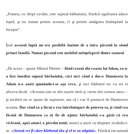
„Femeia, cu drept cuvânt, este supusă bărbatului, fiindcă egalitatea aduce
luptă, şi nu numai pentru aceasta, ci şi pentru amăgirea întâmplată la
început”.
Însă
această luptă nu era posibilă înainte de a intra păcatul în sânul
primei familii. Numai păcatul este mobilul neînţelegerii dintre oameni
.
„De aceea – spune Sfântul Părinte –
fiind creată din coasta lui Adam, ea n-
a fost imediat supusă bărbatului, căci nici când a dus-o Dumnezeu la
Adam n-a auzit spunându-i-se aşa ceva
, şi nici bărbatul nu i-a zis ei
altceva decât: «
Aceasta este os din oasele mele şi carne din carnea mea»
–
şi nicăieri nu se spune de supunere, sau că i s-ar fi poruncit de Dumnezeu
aceasta.
Dar când ea a făcut o rea întrebuinţare de puterea sa, şi când cea
făcută de Dumnezeu ca să fie de ajutor bărbatului s-a găsit că era
vicleană, apoi atunci a pierdut totul;
atunci a auzit cu dreptate zicându-i-
se:
«Atrasă vei fi către bărbatul tău şi el te va stăpâni»
. Fiindcă era natural