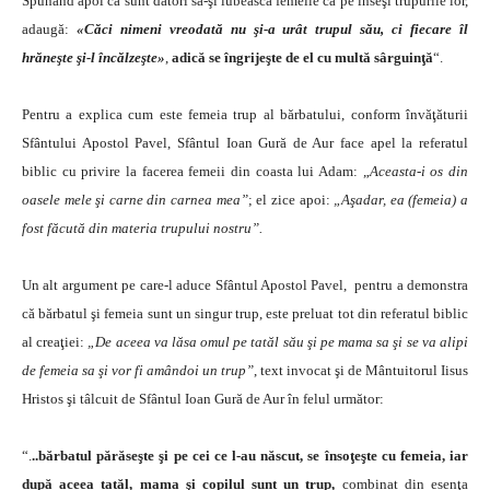
Spunând apoi că sunt datori să-şi iubească femeile ca pe înseşi trupurile lor,
adaugă:
«Căci nimeni vreodată nu şi-a urât trupul său, ci fiecare îl
hrăneşte şi-l încălzeşte»
,
adică se îngrijeşte de el cu multă sârguinţă
“.
Pentru a explica cum este femeia trup al bărbatului, conform învăţăturii
Sfântului Apostol Pavel, Sfântul Ioan Gură de Aur face apel la referatul
biblic cu privire la facerea femeii din coasta lui Adam: „
Aceasta-i os din
oasele mele şi carne din carnea mea”
; el zice apoi:
„Aşadar, ea (femeia) a
fost făcută din materia trupului nostru”.
Un alt argument pe care-l aduce Sfântul Apostol Pavel, pentru a demonstra
că bărbatul şi femeia sunt un singur trup, este preluat tot din referatul biblic
al creaţiei:
„De aceea va lăsa omul pe tatăl său şi pe mama sa şi se va alipi
de femeia sa şi vor fi amândoi un trup”
, text invocat şi de Mântuitorul Iisus
Hristos şi tâlcuit de Sfântul Ioan Gură de Aur în felul următor:
“.
..bărbatul părăseşte şi pe cei ce l-au născut, se însoţeşte cu femeia, iar
după aceea tatăl, mama şi copilul sunt un trup,
combinat din esenţa