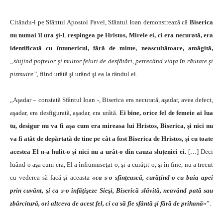
Citându-l pe Sfântul Apostol Pavel, Sfântul Ioan demonstrează că
Biserica
nu numai îl ura şi-L respingea pe Hristos, Mirele ei, ci era necurată, era
identificată cu întunericul, fără de minte, neascultătoare, amăgită,
„slujind poftelor şi multor feluri de desfătări, petrecând viaţa în răutate şi
pizmuire”
, fiind urâtă şi urând şi ea la rândul ei.
„Aşadar – constată Sfântul Ioan -, Biserica era necurată, aşadar, avea defect,
aşadar, era desfigurată, aşadar, era urâtă.
Ei bine, orice fel de femeie ai lua
tu, desigur nu va fi aşa cum era mireasa lui Hristos, Biserica, şi nici nu
va fi atât de depărtată de tine pe cât a fost Biserica de Hristos, şi cu toate
acestea El n-a hulit-o şi nici nu a urât-o din cauza sluţeniei ei.
[…] Deci
luând-o aşa cum era, El a înfrumuseţat-o, şi a curăţit-o, şi în fine, nu a trecut
cu vederea să facă şi aceasta
«ca s-o sfinţească, curăţind-o cu baia apei
prin cuvânt, şi ca s-o înfăţişeze Sieşi, Biserică slăvită, neavând pată sau
zbârcitură, ori altceva de acest fel, ci ca să fie sfântă şi fără de prihană
»”.