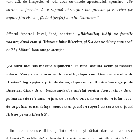
text atât de limpede; el reia doar cuvintele apostolului, spunând: „
Se
cuvine ca femeile să se supună bărbaţilor lor, precum şi Biserica (se
supune) lui Hristos, făcând (astfel) voia lui Dumnezeu”.
Sfântul Apostol Pavel, însă, continuă:
„Bărbaţilor, iubiţi pe femeile
voastre, după cum şi Hristos a iubit Biserica, şi S-a dat pe Sine pentru ea”
(v. 25). Sfântul Ioan atrage atenţia:
„
Ai auzit mai sus măsura supunerii? Ei bine, ascultă acum şi măsura
iubirii. Voieşti ca femeia să te asculte, după cum Biserica ascultă de
Hristos? Îngrijeşte-te şi tu de dânsa, după cum şi Hristos S-a îngrijit de
Biserică.
Chiar de ar trebui să-ţi dai sufletul pentru dânsa, chiar de ai
pătimi mii de rele, sau, în fine, de ai suferi orice, tu nu te da în lături, căci
de ai pătimi orice, totuşi nimic nu ai făcut în raport cu ceea ce a făcut
Hristos pentru Biserică
“.
Infinit de mare este diferenţa între Hristos şi bărbat, dar mai mare este
diferenţa între Biserică şi femeie. Cu toate acestea, raporturile dintre bărbat