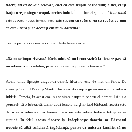
liberă, nu ca de la o sclavă”
, căci ea este trupul bărbatului; altfel, el îşi
batjocoreşte singur trupul, necinstindu-l.
În alt loc el spune:
„Chiar dacă
este supusă nouă, femeia însă
este supusă ca soţie şi nu ca roabă, ca una
ce este liberă şi de aceeaşi cinste cu bărbatul”.
Teama pe care se cuvine s-o manifeste femeia este:
„Să nu se împotrivească bărbatului, să nu-l contrazică la fiecare pas, să
nu iubească întâietatea;
până aici să se mărginească teama ei”.
Acolo unde lipseşte dragostea curată, frica nu este de nici un folos. De
aceea şi Sfântul Pavel şi Sfântul Ioan insistă asupra
guvernării în familie a
iubirii
. Femeia, în acest caz, nu se simte asuprită pentru că bărbatului i s-a
poruncit să o iubească. Chiar dacă femeia nu şi-ar iubi bărbatul, acesta este
dator să o iubească. Iar femeia dacă nu este iubită trebuie totuşi să se
supună.
În felul acesta fiecare îşi îndeplineşte datoria sa. Bărbatul
trebuie să aibă suficientă îngăduinţă, pentru ca unitatea familiei să nu