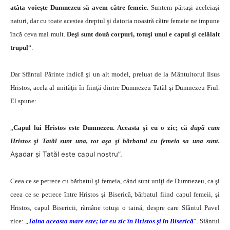
atâta voieşte Dumnezeu să avem către femeie.
Suntem părtaşi aceleiaşi
naturi, dar cu toate acestea dreptul şi datoria noastră către femeie ne impune
încă ceva mai mult.
Deşi sunt două corpuri, totuşi unul e capul şi celălalt
trupul
“.
Dar Sfântul Părinte indică şi un alt model, preluat de la Mântuitorul Iisus
Hristos, acela al unităţii în fiinţă dintre Dumnezeu Tatăl şi Dumnezeu Fiul.
El spune:
„
Capul lui Hristos este Dumnezeu. Aceasta şi eu o zic; că
după cum
Hristos şi Tatăl sunt una, tot aşa şi bărbatul cu femeia sa una sunt.
Aşadar şi Tatăl este capul nostru”.
Ceea ce se petrece cu bărbatul şi femeia, când sunt uniţi de Dumnezeu, ca şi
ceea ce se petrece între Hristos şi Biserică, bărbatul fiind capul femeii, şi
Hristos, capul Bisericii, rămâne totuşi o taină, despre care Sfântul Pavel
zice: „
Taina aceasta mare este; iar eu zic în Hristos şi în Biserică
“
. Sfântul