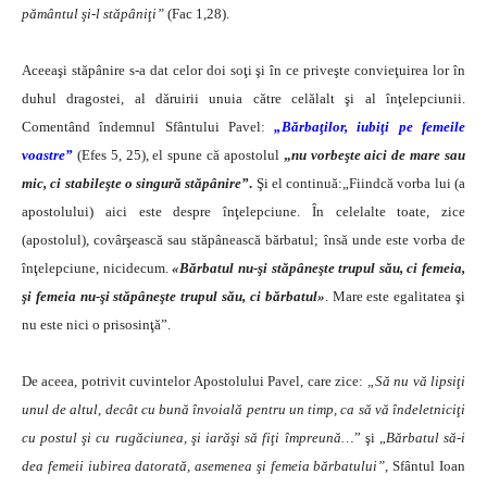
pământul şi-l stăpâniţi”
(Fac 1,28).
Aceeaşi stăpânire s-a dat celor doi soţi şi în ce priveşte convieţuirea lor în
duhul dragostei, al dăruirii unuia către celălalt şi al înţelepciunii.
Comentând îndemnul Sfântului Pavel:
„Bărbaţilor, iubiţi pe femeile
voastre”
(Efes 5, 25), el spune că apostolul
„
nu vorbeşte aici de mare sau
mic, ci stabileşte o singură stăpânire”
.
Şi el continuă:„Fiindcă vorba lui (a
apostolului) aici este despre înţelepciune. În celelalte toate, zice
(apostolul), covârşească sau stăpânească bărbatul; însă unde este vorba de
înţelepciune, nicidecum.
«Bărbatul nu-şi stăpâneşte trupul său, ci femeia,
şi femeia nu-şi stăpâneşte trupul său, ci bărbatul»
. Mare este egalitatea şi
nu este nici o prisosinţă”.
De aceea, potrivit cuvintelor Apostolului Pavel, care zice:
„Să nu vă lipsiţi
unul de altul, decât cu bună învoială pentru un timp, ca să vă îndeletniciţi
cu postul şi cu rugăciunea, şi iarăşi să fiţi împreună…
” şi „
Bărbatul să-i
dea femeii iubirea datorată, asemenea şi femeia bărbatului”
, Sfântul Ioan