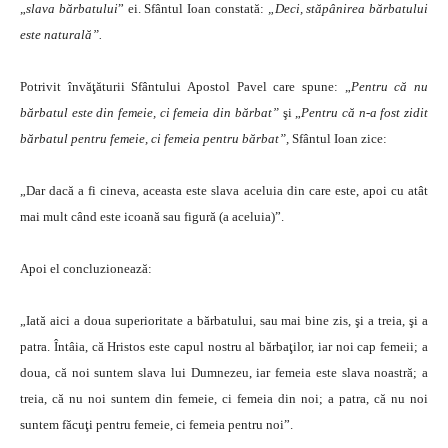
„
slava bărbatului
” ei. Sfântul Ioan constată:
„Deci, stăpânirea bărbatului
este naturală”.
Potrivit învăţăturii Sfântului Apostol Pavel care spune: „
Pentru că nu
bărbatul este din femeie, ci femeia din bărbat”
şi „
Pentru că n-a fost zidit
bărbatul pentru femeie, ci femeia pentru bărbat”,
Sfântul Ioan zice:
„Dar dacă a fi cineva, aceasta este slava aceluia din care este, apoi cu atât
mai mult când este icoană sau figură (a aceluia)”.
Apoi el concluzionează:
„Iată aici a doua superioritate a bărbatului, sau mai bine zis, şi a treia, şi a
patra. Întâia, că Hristos este capul nostru al bărbaţilor, iar noi cap femeii; a
doua, că noi suntem slava lui Dumnezeu, iar femeia este slava noastră; a
treia, că nu noi suntem din femeie, ci femeia din noi; a patra, că nu noi
suntem făcuţi pentru femeie, ci femeia pentru noi”.