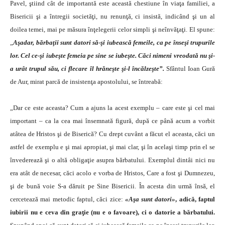
Pavel, ştiind cât de importantă este această chestiune în viaţa familiei, a
Bisericii şi a întregii societăţi, nu renunţă, ci insistă, indicând şi un al
doilea temei, mai pe măsura înţelegerii celor simpli şi neînvăţaţi. El spune:
„
Aşadar, bărbaţii sunt datori să-şi iubească femeile, ca pe înseşi trupurile
lor. Cel ce-şi iubeşte femeia pe sine se iubeşte. Căci nimeni vreodată nu şi-
a urât trupul său, ci flecare îl hrăneşte şi-l încălzeşte”.
Sfântul Ioan Gură
de Aur, mirat parcă de insistenţa apostolului, se întreabă:
„Dar ce este aceasta? Cum a ajuns la acest exemplu – care este şi cel mai
important – ca la cea mai însemnată figură, după ce până acum a vorbit
atâtea de Hristos şi de Biserică? Cu drept cuvânt a făcut el aceasta, căci un
astfel de exemplu e şi mai apropiat, şi mai clar, şi în acelaşi timp prin el se
învederează şi o altă obligaţie asupra bărbatului. Exemplul dintâi nici nu
era atât de necesar, căci acolo e vorba de Hristos, Care a fost şi Dumnezeu,
şi de bună voie S-a dăruit pe Sine Bisericii. În acesta din urmă însă, el
cercetează mai metodic faptul, căci zice:
«Aşa sunt datori»
, adică, faptul
iubirii nu e ceva din graţie (nu e o favoare), ci o datorie a bărbatului.