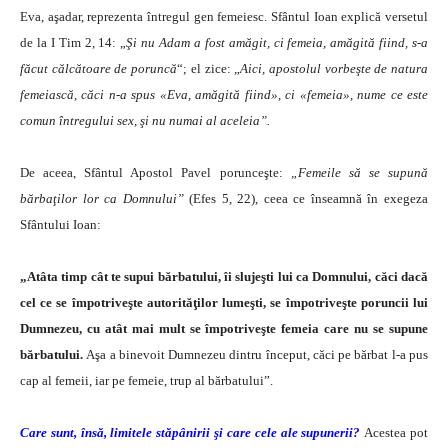
Eva, aşadar, reprezenta întregul gen femeiesc. Sfântul Ioan explică versetul
de la I Tim 2, 14: „
Şi nu Adam a fost amăgit, ci femeia, amăgită fiind, s-a
făcut călcătoare de poruncă
“; el zice: „
Aici, apostolul vorbeşte de natura
femeiască, căci n-a spus «Eva, amăgită fiind», ci «femeia», nume ce este
comun întregului sex, şi nu numai al aceleia”.
De aceea, Sfântul Apostol Pavel porunceşte:
„Femeile să se supună
bărbaţilor lor ca Domnului”
(Efes 5, 22), ceea ce înseamnă în exegeza
Sfântului Ioan:
„Atâta timp cât te supui bărbatului, îi slujeşti lui ca Domnului, căci dacă
cel ce se împotriveşte autorităţilor lumeşti, se împotriveşte poruncii lui
Dumnezeu, cu atât mai mult se împotriveşte femeia care nu se supune
bărbatului.
Aşa a binevoit Dumnezeu dintru început, căci pe bărbat l-a pus
cap al femeii, iar pe femeie, trup al bărbatului”.
Care sunt, însă, limitele stăpânirii şi care cele ale supunerii?
Acestea pot