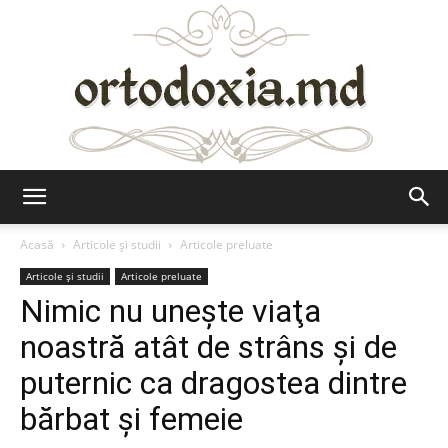
Ortodoxia.md
Acasă
Articole şi studii
Articole preluate
Articole şi studii
Articole preluate
Nimic nu uneşte viaţa
noastră atât de strâns şi de
puternic ca dragostea dintre
bărbat şi femeie