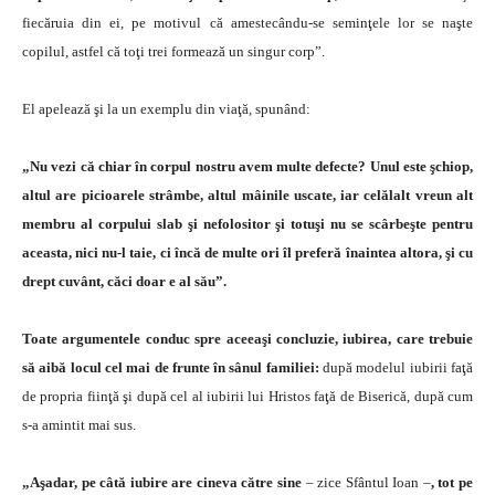
fiecăruia din ei, pe motivul că amestecându-se seminţele lor se naşte
copilul, astfel că toţi trei formează un singur corp”.
El apelează şi la un exemplu din viaţă, spunând:
„Nu vezi că chiar în corpul nostru avem multe defecte? Unul este şchiop,
altul are picioarele strâmbe, altul mâinile uscate, iar celălalt vreun alt
membru al corpului slab şi nefolositor şi totuşi nu se scârbeşte pentru
aceasta, nici nu-l taie, ci încă de multe ori îl preferă înaintea altora, şi cu
drept cuvânt, căci doar e al său”.
Toate argumentele conduc spre aceeaşi concluzie, iubirea, care trebuie
să aibă locul cel mai de frunte în sânul familiei:
după modelul iubirii faţă
de propria fiinţă şi după cel al iubirii lui Hristos faţă de Biserică, după cum
s-a amintit mai sus.
„Aşadar, pe câtă iubire are cineva către sine
– zice Sfântul Ioan –
, tot pe