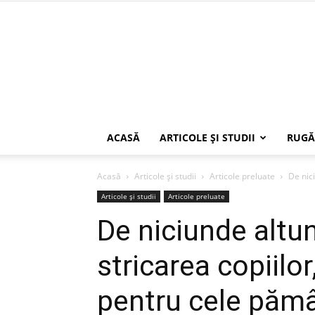
ACASĂ
ARTICOLE ŞI STUDII
RUGĂ
Acasă
Articole şi studii
Articole preluate
De nici
Articole şi studii
Articole preluate
De niciunde altu
stricarea copiilo
pentru cele pămâ