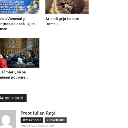
heu Vameșul și
Aruncă grija ta spre
ințirea de casă… Și nu
Domnul…
mai!
ua Învierii, să ne
minăm popoare…
Autorii noștri
Preot Iulian Raţă
3878 ARTICOLE
6 COMENTARII
http://www.ortodoxia.md