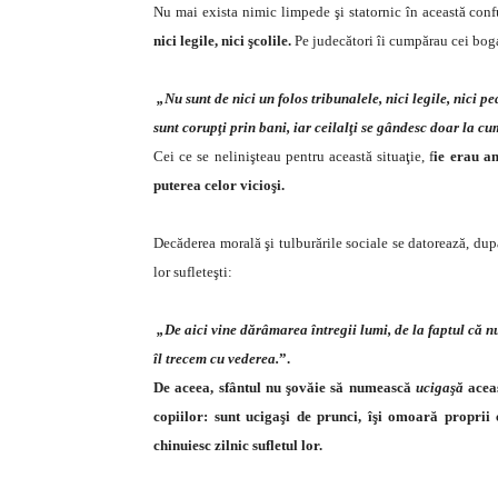
Nu mai exista nimic limpede şi statornic în această co
nici legile, nici şcolile.
Pe judecători îi cumpărau cei bogaţi
„Nu sunt de nici un folos tribunalele, nici legile, nici ped
sunt corupţi prin bani, iar ceilalţi se gândesc doar la c
Cei ce se nelinişteau pentru această situaţie, f
ie erau am
puterea celor vicioşi.
Decăderea morală şi tulburările sociale se datorează, după S
lor sufleteşti:
„De aici vine dărâmarea întregii lumi, de la faptul că nu 
îl trecem cu vederea.
”.
De aceea, sfântul nu şovăie să numească
ucigaşă
aceas
copiilor: sunt ucigaşi de prunci, îşi omoară proprii 
chinuiesc zilnic sufletul lor.