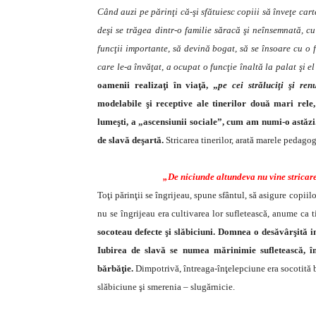
Când auzi pe părinţi că-şi sfătuiesc copiii să înveţe cart
deşi se trăgea dintr-o familie săracă şi neînsemnată, c
funcţii importante, să devină bogat, să se însoare cu o
care le-a învăţat, a ocupat o funcţie înaltă la palat şi e
oamenii realizaţi în viaţă, „
pe cei străluciţi şi re
modelabile şi receptive ale tinerilor două mari rele, 
lumeşti, a „ascensiunii sociale”, cum am numi-o astăzi
de slavă deşartă.
Stricarea tinerilor, arată marele pedago
„De niciunde altundeva nu vine stricare
Toţi părinţii se îngrijeau, spune sfântul, să asigure copii
nu se îngrijeau era cultivarea lor sufletească, anume ca t
socoteau defecte şi slăbiciuni. Domnea o desăvârşită inv
Iubirea de slavă se numea mărinimie sufletească, î
bărbăţie.
Dimpotrivă, întreaga-înţelepciune era socotită b
slăbiciune şi smerenia – slugărnicie.