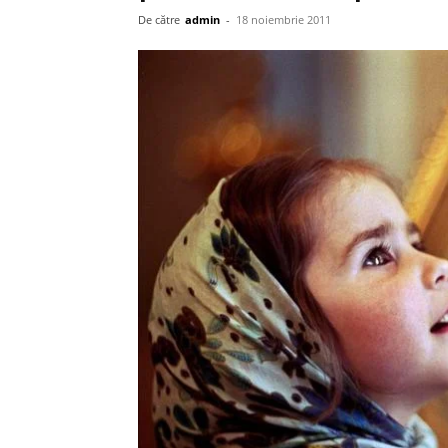
De către
admin
-
18 noiembrie 2011