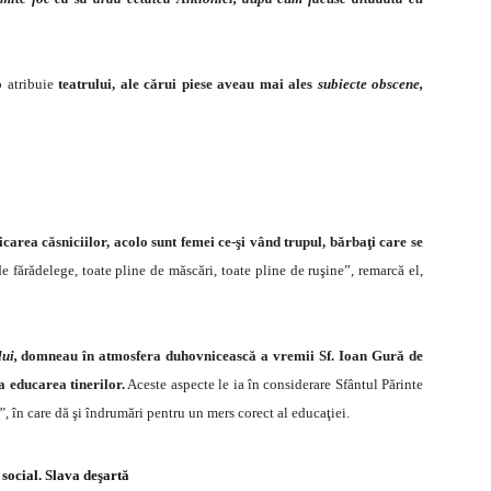
 atribuie
teatrului, ale cărui piese aveau mai ales
subiecte obscene,
icarea căsniciilor, acolo sunt femei ce-şi vând trupul, bărbaţi care se
de fărădelege, toate pline de măscări, toate pline de ruşine”, remarcă el,
lui,
domneau în atmosfera duhovnicească a vremii Sf. Ioan Gură de
a educarea tinerilor.
Aceste aspecte le ia în considerare Sfântul Părinte
”,
în care dă şi îndrumări pentru un mers corect al educaţiei.
social. Slava deşartă