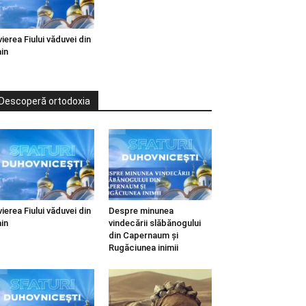
vierea Fiului văduvei din
in
Descoperă ortodoxia
vierea Fiului văduvei din
Despre minunea
in
vindecării slăbănogului
din Capernaum și
Rugăciunea inimii