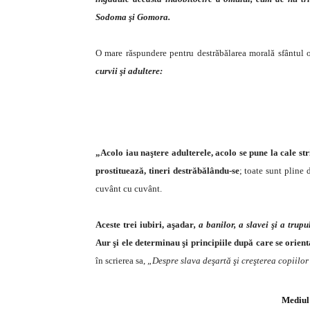
Sodoma şi Gomora.
O mare răspundere pentru destrăbălarea morală sfântul o
curvii şi adultere:
„Acolo iau naştere adulterele, acolo se pune la cale str
prostituează, tineri destrăbălându-se
; toate sunt pline 
cuvânt cu cuvânt.
Aceste trei iubiri, aşadar
, a banilor, a slavei şi a trupu
Aur şi ele determinau şi principiile după care se orient
în scrierea sa,
„Despre slava deşartă şi creşterea copiilor
Mediul 