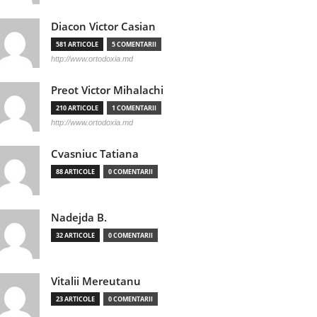
Diacon Victor Casian
581 ARTICOLE
5 COMENTARII
http://www.ortodoxia.md
Preot Victor Mihalachi
210 ARTICOLE
1 COMENTARII
http://www.ortodoxia.md
Cvasniuc Tatiana
88 ARTICOLE
0 COMENTARII
Nadejda B.
32 ARTICOLE
0 COMENTARII
Vitalii Mereutanu
23 ARTICOLE
0 COMENTARII