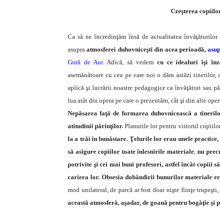
Creşterea copiilor
Ca să ne încredinţăm însă de actualitatea învăţăturilor
asupra
atmosferei duhovniceşti din acea perioadă,
asup
Gură de Aur.
Adică, să vedem
cu ce idealuri îşi în
asemănătoare cu cea pe care noi o dăm astăzi tinerilor, a
aplică şi lucrării noastre pedagogice ca învăţători sau p
lua atât din opera pe care o prezentăm, cât şi din alte oper
Nepăsarea faţă de formarea duhovnicească a tinerilor
atitudinii părinţilor.
Planurile lor pentru viitorul copiilo
la a trăi în bunăstare.
Ţelurile lor erau unele practice, 
să asigure copiilor toate înlesnirile materiale
;
nu precup
potrivite şi cei mai buni profesori, astfel încât copiii 
cariera lor. Obsesia dobândirii bunurilor materiale era
mod unilateral, de parcă ar fost doar nişte fiinţe trupeşti,
această atmosferă, aşadar, de goană pentru bogăţie şi p