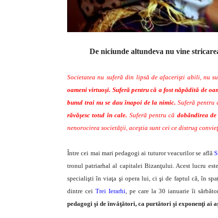
De niciunde altundeva nu vine stricarea
Societatea nu suferă din lipsă de afacerişti abili, nu s
oameni virtuoşi.
Suferă pentru că a fost năpădită de oame
bunul trai nu se dau înapoi de la nimic.
Suferă pentru 
răvăşesc totul în cale.
Suferă pentru că
dobândirea de 
nenorocirea societăţii, aceştia sunt cei ce distrug convieţu
Între cei mai mari pedagogi ai tuturor veacurilor se află
S
tronul patriarhal al capitalei Bizanţului. Acest lucru es
specialişti în viaţa şi opera lui, ci şi de faptul că, în sp
dintre cei
Trei Ierarhi
, pe care la 30 ianuarie îi sărbăto
pedagogi şi de învăţători, ca purtători şi exponenţi ai a