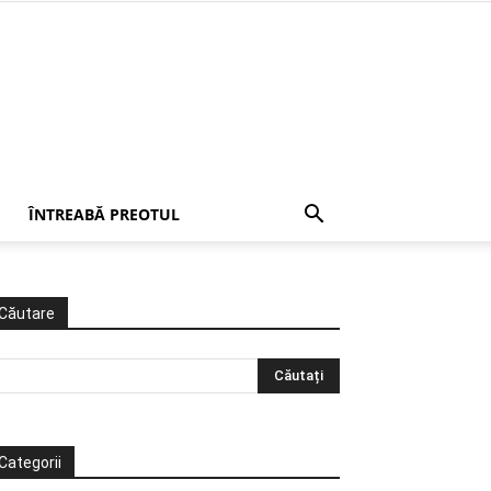
ÎNTREABĂ PREOTUL
Căutare
Categorii