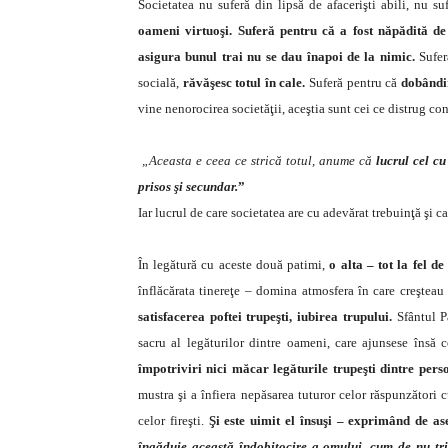
Societatea nu suferă din lipsă de afacerişti abili, nu su
oameni virtuoşi.
Suferă pentru că a fost năpădită de 
asigura bunul trai nu se dau înapoi de la nimic.
Sufer
socială,
răvăşesc totul în cale.
Suferă pentru că
dobândir
vine nenorocirea societăţii, aceştia sunt cei ce distrug conv
„Aceasta e ceea ce strică totul, anume că
lucrul cel cu
prisos şi secundar.
”
Iar lucrul de care societatea are cu adevărat trebuinţă şi
În legătură cu aceste două patimi,
o alta – tot la fel d
înflăcărata tinereţe – domina atmosfera în care creşteau 
satisfacerea poftei trupeşti, iubirea trupului.
Sfântul P
sacru al legăturilor dintre oameni, care ajunsese însă
împotriviri nici măcar legăturile trupeşti dintre pers
mustra şi a înfiera nepăsarea tuturor celor răspunzători 
celor fireşti.
Şi este uimit el însuşi – exprimând de a
îngăduie această îndobitocire a omului, cum de nu tri