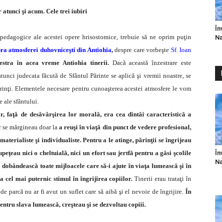
 atunci şi acum. Cele trei iubiri
În
 pedagogice ale acestei opere hrisostomice, trebuie să ne oprim puţin
Na
ra atmosferei duhovniceşti din Antiohia
,
despre care vorbeşte
Sf. Ioan
zestra în acea vreme Antiohia tinerii.
Dacă această înzestrare este
tunci judecata făcută de Sfântul Părinte se aplică şi vremii noastre, se
ărinţi. Elementele necesare pentru cunoaşterea acestei atmosfere le vom
e ale sfântului.
, faţă de desăvârşirea lor morală, era cea dintâi caracteristică a
r se mărgineau doar la
a reuşi în viaţă din punct de vedere profesional,
materialiste şi individualiste. Pentru a le atinge, părinţii se îngrijeau
În
eţeau nici o cheltuială, nici un efort sau jertfă pentru a găsi şcolile
Na
să dobândească toate mijloacele care să-i ajute în viaţa lumească şi în
 cel mai puternic stimul în îngrijirea copiilor.
Tinerii erau trataţi în
 de parcă nu ar fi avut un suflet care să aibă şi el nevoie de îngrijire.
În
entru slava lumească, creşteau şi se dezvoltau copiii.