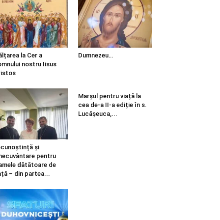
ălțarea la Cer a
Dumnezeu…
mnului nostru Iisus
istos
Marșul pentru viață la
cea de-a II-a ediție în s.
Lucășeuca,...
cunoștință și
necuvântare pentru
mele dătătoare de
ață – din partea...