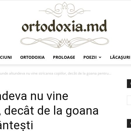
CIUNI
ORTODOXIA
PROLOAGE
POEZII
LĂCAŞURI
Ortodoxia.md
unde altundeva nu vine stricarea copiilor, decât de la goana pentru...
ndeva nu vine
r, decât de la goana
nteşti