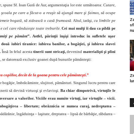
e
, spune Sf. Ioan Gură de Aur, argumentaţia lor este următoarea:
Cutare,
u şcoala pe care a făcut-o a reuşit să ajungă mare şi faimos, să ocupe
Za
 femeie bogată, să zidească o casă frumoasă.
Altul, iarăşi,
cu limbile pe
sf
l e cel care rânduieşte toate treburile.
Cei mai mulţi îi dau ca pildă pe
nu
numiţi pe pământ
”. Astfel, părinţii înşişi introduc în sufletele uşor
două iubiri tiranice: iubirea banilor, a bogăţiei, şi iubirea slavei
.
Însă în felul acesta
tinerii sunt stricaţi,
devenind
materialişti şi plini
g, se datorează exclusiv goanei după bunurile pământeşti:
a copiilor, decât de la goana pentru cele pământeşti
.”
Zi
lu
lor bogăţie, îmbrăcăminte, slujitori, pământuri. Singurul lucru pentru care
inerii să devină virtuoşi şi evlavioşi.
Ba chiar dimpotrivă, virtuţile le
ersare a valorilor. Viciile erau numite virtuţi, iar virtuţile – vicii.
mbogăţirea – libertate; obrăznicia se numea curaj, nedreptatea –
ădărănie, îngăduinţa – laşitate, dreptatea – lipsă de bărbăţie, răbdarea –