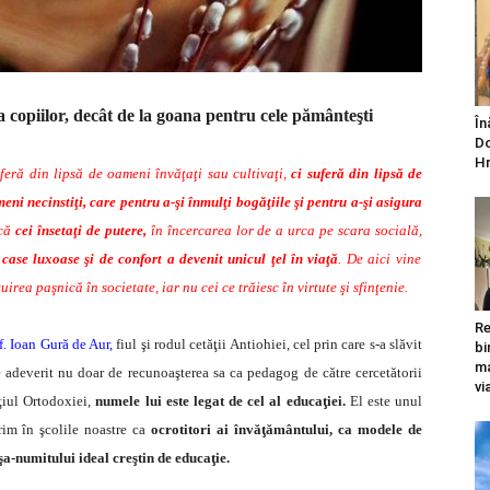
 copiilor, decât de la goana pentru cele pământeşti
În
Do
Hr
uferă din lipsă de oameni învăţaţi sau cultivaţi,
ci suferă din lipsă de
ni necinstiţi, care pentru a-şi înmulţi bogăţiile şi pentru a-şi asigura
că
cei însetaţi de putere,
în încercarea lor de a urca pe scara socială,
case luxoase şi de confort a devenit unicul ţel în viaţă
. De aici vine
irea paşnică în societate, iar nu cei ce trăiesc în virtute şi sfinţenie.
Re
f. Ioan Gură de Aur,
fiul şi rodul cetăţii Antiohiei, cel prin care s-a slăvit
bi
ma
te adeverit nu doar de recunoaşterea sa ca pedagog de către cercetătorii
vi
aţiul Ortodoxiei,
numele lui este legat de cel al educaţiei.
El este unul
rim în şcolile noastre ca
ocrotitori ai învăţământului, ca modele de
şa-numitului ideal creştin de educaţie.