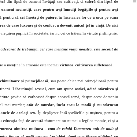
feră din lipsă de oameni învăţaţi sau cultivaţi,
ci suferă din lipsă de
oameni necinstiţi, care pentru a-şi înmulţi bogăţiile şi pentru a-şi
ă pentru că
cei însetaţi de putere,
în încercarea lor de a urca pe scara
ea de case luxoase şi de confort a devenit unicul ţel în viaţă
. De aici
ieţuirea paşnică în societate, iar nu cei ce trăiesc în virtute şi sfinţenie.
 adevărat de trebuinţă, cel care menţine viaţa noastră, este socotit de
 care o menţine în armonie este tocmai
virtutea, cultivarea sufletească.
e chinuitoare şi primejdioasă
, sau poate chiar mai primejdioasă pentru
tinerii.
Libertinajul sexual, cum am spune astăzi, adică stârnirea şi
ărinte şovăie să vorbească despre această temă, despre acest domeniu
 cel mai murdar;
atât de murdar, încât erau la modă şi nu stârneau
oanele de acelaşi sex.
Îşi depăşeşte însă şovăielile şi ruşinea, pentru a
cu educaţia faţă de această răsturnare nu numai a legilor morale, ci şi a
semenea uimirea multora –
cum de rabdă Dumnezeu atât de mult şi
mite foc ca să ardă cetatea Antiohiei, după cum făcuse altădată cu