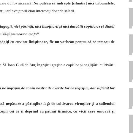
nfuzie duhovnicească.
Nu puteau să îndrepte [situaţia] nici tribunalele,
, iar învăţătorii erau interesaţi doar de salarii.
agogii, nici părinţii, nici însoţitorii şi nici dascălii copiilor: cei dintâi
um să-şi primească leafa”
ăgiţi cu cuvinte liniştitoare, fie nu vorbeau pentru că se temeau de
f. Ioan Gură de Aur, îngrijirii greşite a copiilor şi neglijării cultivării
ne îngrijim de copiii noştri: de averile lor ne îngrijim, dar sufletul lor
tă nepăsare a părinţilor faţă de cultivarea virtuţilor şi a sufletului
copii cei ce îi deprind cu patimi tiranice, cu vicii care omoară şi