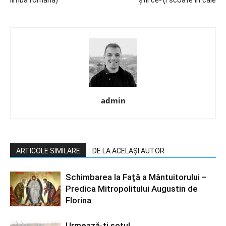
limba română)
ştii ce-ţi scoate în cale
admin
ARTICOLE SIMILARE
DE LA ACELAȘI AUTOR
Schimbarea la Faţă a Mântuitorului –
Predica Mitropolitului Augustin de
Florina
Urmează-ți soțul…