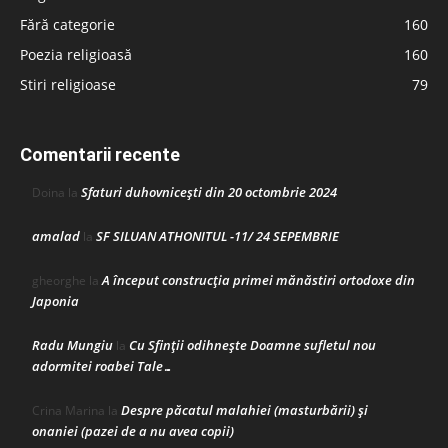
Fără categorie
160
Poezia religioasă
160
Stiri religioase
79
Comentarii recente
Sfaturi duhovnicești din 20 octombrie 2024
Doina
la
amalad
SF SILUAN ATHONITUL -11/ 24 SEPEMBRIE
la
A început construcţia primei mănăstiri ortodoxe din
gheorghe
la
Japonia
Radu Mungiu
Cu Sfinții odihnește Doamne sufletul nou
la
adormitei roabei Tale…
Despre păcatul malahiei (masturbării) şi
Crina Marina
la
onaniei (pazei de a nu avea copii)