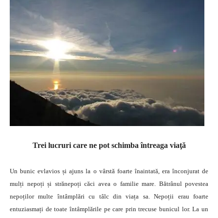
Trei lucruri care ne pot schimba întreaga viaţă
Un bunic evlavios și ajuns la o vârstă foarte înaintată, era înconjurat de
mulți nepoți și strănepoți căci avea o familie mare. Bătrânul povestea
nepoților multe întâmplări cu tâlc din viața sa. Nepoții erau foarte
entuziasmați de toate întâmplările pe care prin trecuse bunicul lor. La un