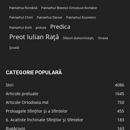
Patriarhia Română
Patriarhul Bisericii Ortodoxe Române
Patriarhul Chiril
Patriarhul Daniel
Patriarhul Ecumenic
Predica
Patriarhul Kirill
pictura
Preot Iulian Rață
Sfaturi duhovnicești;
Sinaxa
Școală
CATEGORIE POPULARĂ
Stiri
4086
Articole preluate
1645
Articole Ortodoxia.md
750
Proloagele Sfinților și a Sfintelor
455
6. Acatiste închinate Sfinților și Sfintelor
183
Rugăciuni
163