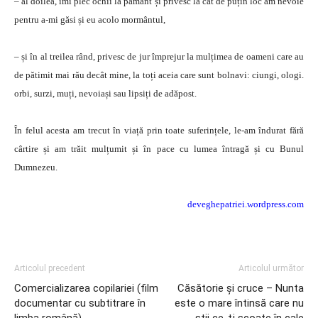
– al doilea, îmi plec ochii la pământ și privesc la cât de puțin loc am nevoie
pentru a-mi găsi și eu acolo mormântul,
– și în al treilea rând, privesc de jur împrejur la mulțimea de oameni care au
de pătimit mai rău decât mine, la toți aceia care sunt bolnavi: ciungi, ologi.
orbi, surzi, muți, nevoiași sau lipsiți de adăpost.
În felul acesta am trecut în viață prin toate suferințele, le-am îndurat fără
cârtire și am trăit mulțumit și în pace cu lumea întragă și cu Bunul
Dumnezeu.
deveghepatriei.wordpress.com
Articolul precedent
Articolul următor
Comercializarea copilariei (film
Căsătorie şi cruce – Nunta
documentar cu subtitrare în
este o mare întinsă care nu