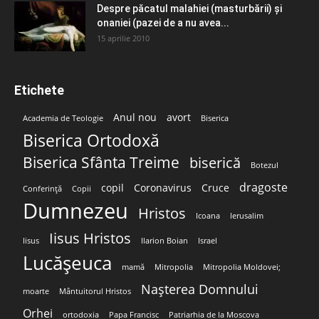
Despre păcatul malahiei (masturbării) şi
onaniei (pazei de a nu avea...
15 aprilie 2010
Etichete
Anul nou
avort
Academia de Teologie
Biserica
Biserica Ortodoxă
Biserica Sfânta Treime
biserică
Botezul
dragoste
copil
Coronavirus
Cruce
Conferință
Copii
Dumnezeu
Hristos
Icoana
Ierusalim
Iisus Hristos
Iisus
Ilarion Boian
Israel
Lucășeuca
mamă
Mitropolia
Mitropolia Moldovei;
Nașterea Domnului
moarte
Mântuitorul Hristos
Orhei
ortodoxia
Papa Francisc
Patriarhia de la Moscova