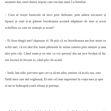
moment dat, unul dintre nepoți care era mai mare l-a întrebat:
– Cum ai reușit bunicule să treci prin războaie, prin atâtea necazuri și
lipsuri și cum ți-ai păstrat întodeauna această stăpânire de sine și acest
echilibru cu care ne uimești și acum?
– Ei bine dragii mei! răspunse el. Să știți că eu întotdeauna am fost atent cu
ochii mei, că tot răul din lume pătrunde în inima omului prin simțuri și mai
ales prin văz. Când eram și eu mic ca voi preotul din sat m-a învățat să fac
trei lucruri în fiecare zi, când plec de acasă:
– întâi, îmi ridic privirea spre cer ca să-mi aduc aminte că acolo sus, este
Tatăl meu care mă veghează, El este cel mai important în viața mea și spre
el mi se îndreaptă toată silința și putința;