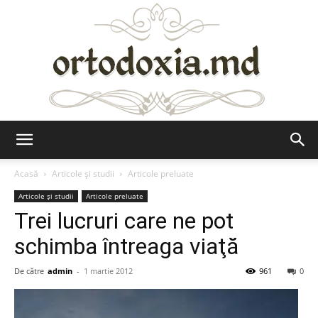
Ortodoxia.md
Acasă
Articole şi studii
Articole preluate
Articole şi studii
Articole preluate
Trei lucruri care ne pot
schimba întreaga viaţă
De către
admin
-
1 martie 2012
961
0