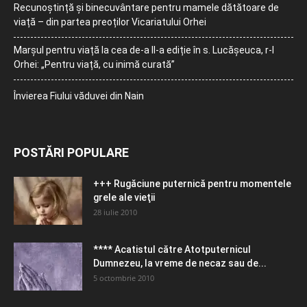
Recunoștință și binecuvântare pentru mamele dătătoare de
viață – din partea preoților Vicariatului Orhei
Marșul pentru viață la cea de-a II-a ediție în s. Lucășeuca, r-l
Orhei: „Pentru viață, cu inimă curată”
Învierea Fiului văduvei din Nain
POSTĂRI POPULARE
+++ Rugăciune puternică pentru momentele
grele ale vieţii
28 iulie 2010
**** Acatistul către Atotputernicul
Dumnezeu, la vreme de necaz sau de...
5 octombrie 2010