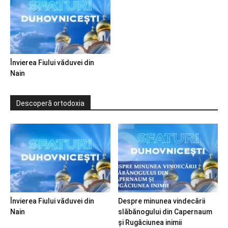
Învierea Fiului văduvei din
Nain
Descoperă ortodoxia
Învierea Fiului văduvei din
Despre minunea vindecării
Nain
slăbănogului din Capernaum
și Rugăciunea inimii