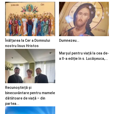
Înălțarea la Cer a Domnului
Dumnezeu…
nostru Iisus Hristos
Marșul pentru viață la cea de-
a II-a ediție în s. Lucășeuca,...
Recunoștință și
binecuvântare pentru mamele
dătătoare de viață – din
partea...