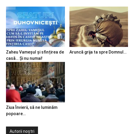
Zaheu Vameșul și sfințirea de
Aruncă grija ta spre Domnul…
casă… Și nu numai!
Ziua Învierii, să ne luminăm
popoare…
Autorii noștri