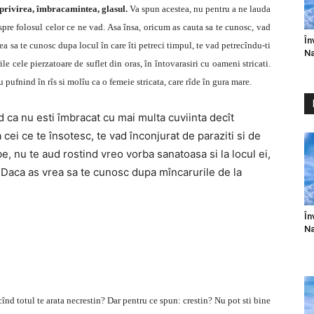
, privirea, îmbracamintea, glasul.
Va spun acestea, nu pentru a ne lauda
 spre folosul celor ce ne vad. Asa însa, oricum as cauta sa te cunosc, vad
În
rea sa te cunosc dupa locul în care îti petreci timpul, te vad petrecîndu-ti
Na
ile cele pierzatoare de suflet din oras, în întovarasiri cu oameni stricati.
 pufnind în rîs si molîu ca o femeie stricata, care rîde în gura mare.
 ca nu esti îmbracat cu mai multa cuviinta decît
ei ce te însotesc, te vad înconjurat de paraziti si de
e, nu te aud rostind vreo vorba sanatoasa si la locul ei,
e. Daca as vrea sa te cunosc dupa mîncarurile de la
În
Na
cînd totul te arata necrestin? Dar pentru ce spun: crestin? Nu pot sti bine