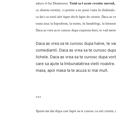
aduce el lui Dumnezeu.
Totul sa-l arate crestin: mersul
ca sîntem crestini, ci pentru a ne pune viata în rînduiala
ca faci cu totul alte fapte decît fapte de crestin. Daca as v
toata ziua la hipodrom, la teatru, în faradelegi, la întrunir
Daca as vrea sa te cunosc dupa expresia fetei, te vad mereu
Daca as vrea sa te cunosc dupa haine, te vad
comediantii. Daca as vrea sa te cunosc dupa c
lichele. Daca as vrea sa te cunosc dupa vorb
care sa ajute la îmbunatatirea vietii noastr
masa, apoi masa ta te acuza si mai mult.
***
Spune-mi dar dupa care fapte sa te cunosc ca esti crestin, 