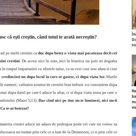
În
c că eşti creştin, când totul te arată necreştin?
Do
Hr
ad pe multi crestini ca
duc dupa botez o viata mai pacatoasa decît cei
înt crestini
. De aceea nici în oras, nici în biserica nu poti sti degraba
a în timpul împartasirii cu sfintele taine, ca sa vezi cine iese afara si cine
 credinciosi nu dupa locul în care se gasesc, ci dupa viata lor.
Marile
de oameni; calitatea noastra de crestini însa trebuie s-o cunoastem dupa
Re
numai dupa darul pe care-l aduce la altar, ci si dupa viata noua pe care o
bi
pamîntului (Matei 5,13).
Dar cînd nici pe tine nu te luminezi, nici nu-ti
ma
vi
 Ca te-ai botezat?
 maretia cinstei aduce un adaos de pedeapsa peste cei care nu voiesc sa
traluceasca nu numai prin cele ce a luat de la Dumnezeu, ci si prin cele ce