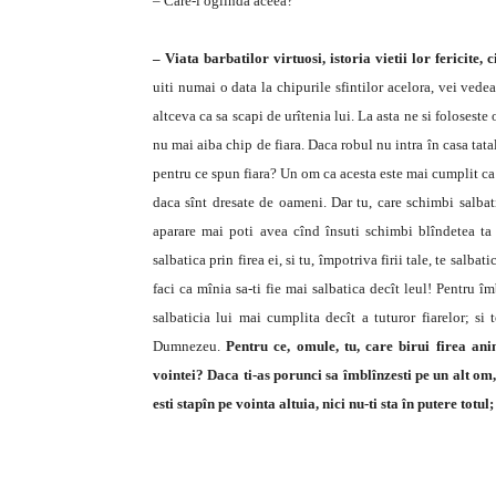
– Care-i oglinda aceea?
– Viata barbatilor virtuosi, istoria vietii lor fericite,
uiti numai o data la chipurile sfintilor acelora, vei vedea
altceva ca sa scapi de urîtenia lui. La asta ne si folosest
nu mai aiba chip de fiara. Daca robul nu intra în casa tatal
pentru ce spun fiara? Un om ca acesta este mai cumplit ca o 
daca sînt dresate de oameni. Dar tu, care schimbi salbatic
aparare mai poti avea cînd însuti schimbi blîndetea ta fi
salbatica prin firea ei, si tu, împotriva firii tale, te salbati
faci ca mînia sa-ti fie mai salbatica decît leul! Pentru îmb
salbaticia lui mai cumplita decît a tuturor fiarelor; si 
Dumnezeu.
Pentru ce, omule, tu, care birui firea ani
vointei? Daca ti-as porunci sa îmblînzesti pe un alt om, 
esti stapîn pe vointa altuia, nici nu-ti sta în putere totu