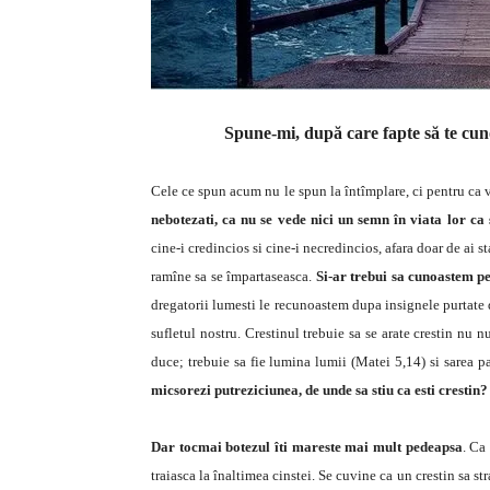
Spune-mi, după care fapte să te cunos
Cele ce spun acum nu le spun la întîmplare, ci pentru ca v
nebotezati, ca nu se vede nici un semn în viata lor ca s
cine-i credincios si cine-i necredincios, afara doar de ai st
ramîne sa se împartaseasca.
Si-ar trebui sa cunoastem pe
dregatorii lumesti le recunoastem dupa insignele purtate 
sufletul nostru. Crestinul trebuie sa se arate crestin nu 
duce; trebuie sa fie lumina lumii (Matei 5,14) si sarea 
micsorezi putreziciunea, de unde sa stiu ca esti crestin?
Dar tocmai botezul îti mareste mai mult pedeapsa
. Ca
traiasca la înaltimea cinstei. Se cuvine ca un crestin sa s