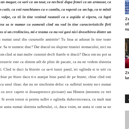
 un magar, ca sari ca un taur, ca nechezi dupa femei ca un armasar, ca
n catîr, ca esti ranchiunos ca o camila, ca rapesti ca un lup, ca te mînii
 vulpe, ca tii în tine veninul rautatii ca o aspida si vipera, ca lupti
Za
sf
ea sa te numar cu oamenii cînd nu vad în tine caracteristicile firii
nu
s si un credincios, mi-e teama ca nu voi gasi nici deosebirea dintre un
numai unul din cusururile amintite! Tu însa ai adunat în tine toate
ce. Sa te numesc drac? Dar dracul nu slujeste tiraniei stomacului, nici nu
om cînd ai mai multe cusururi decît fiarele si dracii? Daca om nu pot sa
ozavie este ca sîntem atît de plini de pacate, ca nu ne vedem slutenia
 Cînd te duci la frizerie ca sa-ti tunzi parul, iei oglinda si te uiti cu
Zi
chiar pe frizer daca ti-e aranjat bine parul de pe frunte; chiar cînd esti
lu
ul ca unul tînar; dar nu ne sinchisim deloc ca sufletul nostru nu-i numai
n cu zece capete si douasprezece picioare) sau Himera (monstru cu trei
e. Si avem totusi si pentru suflet o oglinda duhovniceasca, cu mult mai
e arata numai slutenia sufletului, ci, daca voim, ne arata si cum sa ne