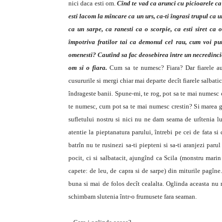
nici daca esti om.
Cînd te vad ca arunci cu picioarele ca
esti lacom la mîncare ca un urs, ca-ti îngrasi trupul ca u
ca un sarpe, ca ranesti ca o scorpie, ca esti siret ca o
împotriva fratilor tai ca demonul cel rau, cum voi put
omenesti? Cautînd sa fac deosebirea între un necredincio
om si o fiara.
Cum sa te numesc? Fiara? Dar fiarele au 
cusururile si mergi chiar mai departe decît fiarele salbati
îndrageste banii. Spune-mi, te rog, pot sa te mai numesc 
te numesc, cum pot sa te mai numesc crestin? Si marea gr
sufletului nostru si nici nu ne dam seama de urîtenia lui.
atentie la pieptanatura parului, întrebi pe cei de fata si 
batrîn nu te rusinezi sa-ti piepteni si sa-ti aranjezi par
pocit, ci si salbatacit, ajungînd ca Scila (monstru mari
capete: de leu, de capra si de sarpe) din miturile pagîn
buna si mai de folos decît cealalta. Oglinda aceasta nu n
schimbam slutenia într-o frumusete fara seaman.