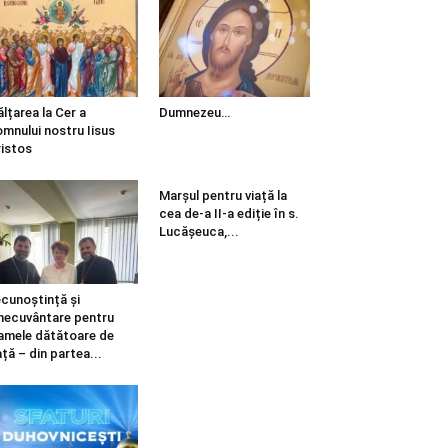
ălțarea la Cer a
Dumnezeu…
mnului nostru Iisus
istos
Marșul pentru viață la
cea de-a II-a ediție în s.
Lucășeuca,...
cunoștință și
necuvântare pentru
mele dătătoare de
ață – din partea...