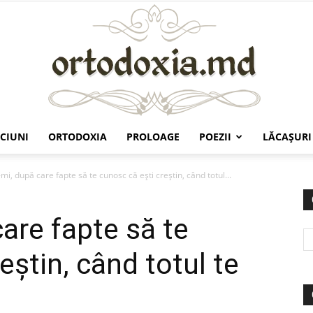
CIUNI
ORTODOXIA
PROLOAGE
POEZII
LĂCAŞURI
Ortodoxia.md
i, după care fapte să te cunosc că eşti creştin, când totul...
are fapte să te
eştin, când totul te