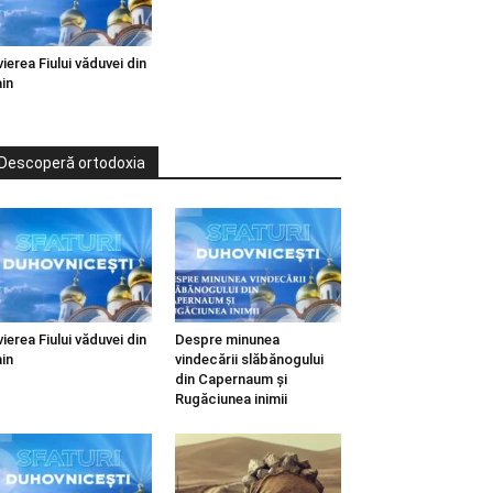
vierea Fiului văduvei din
in
Descoperă ortodoxia
vierea Fiului văduvei din
Despre minunea
in
vindecării slăbănogului
din Capernaum și
Rugăciunea inimii