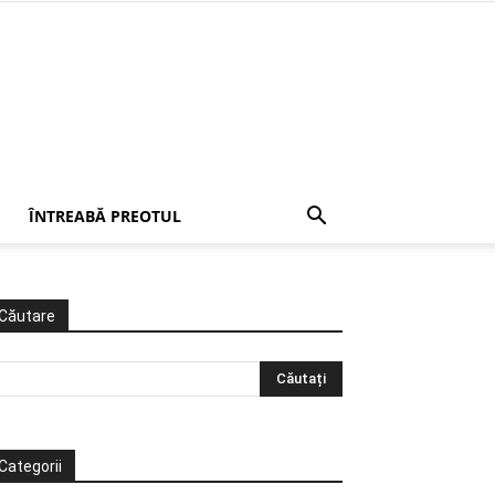
ÎNTREABĂ PREOTUL
Căutare
Categorii