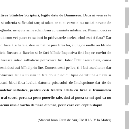
 citirea Sfintelor Scripturi, legile date de Dumnezeu.
Daca ai vrea sa te
 si urîtenia sufletului tau; si odata ce ti-ai vazut-o nu mai ai nevoie de
e oglinda: ne ajuta sa ne schimbam cu usurinta înfatisarea. Nimeni deci sa
ui, cum vei putea tu sa intri în pridvoarele acelea, cînd esti si fiara? Dar
fiara. Ca fiarele, desi salbatice prin firea lor, ajung de multe ori blînde
ia fireasca a fiarelor si le faci blînde împotriva firii lor, ce cuvînt de
reasca într-o salbaticie potrivnica firii tale? Îmblînzesti fiara, care-i
cesti, desi esti blînd prin fire. Domesticesti pe leu, ti-l faci ascultator, dar
lînzirea leului îti stau în fata doua piedici: lipsa de ratiune a fiarei si
totusi birui firea leului, datorita prisosului de întelepciune dat tie de
malelor salbatice, pentru ce-ti tradezi odata cu firea si frumusetea
n-ai socoti porunca peste puterile tale, desi ai putea sa-mi spui ca nu
l; acum însa e vorba de fiara din tine, peste care esti deplin stapîn
.
(Sfântul Ioan Gură de Aur, OMILIA IV la Matei)