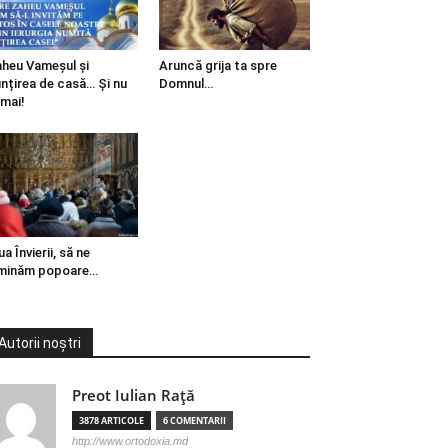
heu Vameșul și
Aruncă grija ta spre
ințirea de casă… Și nu
Domnul…
mai!
ua Învierii, să ne
minăm popoare…
Autorii noștri
Preot Iulian Raţă
3878 ARTICOLE
6 COMENTARII
http://www.ortodoxia.md