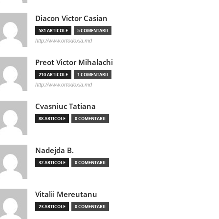
Diacon Victor Casian
581 ARTICOLE
5 COMENTARII
http://www.ortodoxia.md
Preot Victor Mihalachi
210 ARTICOLE
1 COMENTARII
http://www.ortodoxia.md
Cvasniuc Tatiana
88 ARTICOLE
0 COMENTARII
Nadejda B.
32 ARTICOLE
0 COMENTARII
Vitalii Mereutanu
23 ARTICOLE
0 COMENTARII