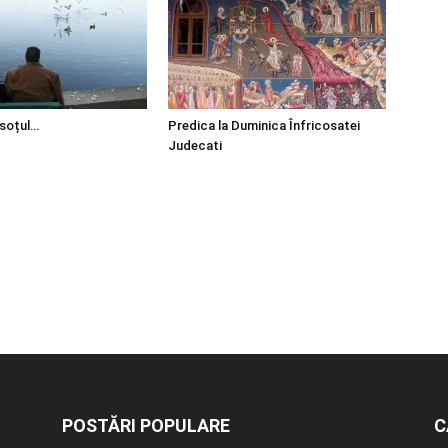
 soțul…
Predica la Duminica Înfricosatei
Judecati
POSTĂRI POPULARE
C