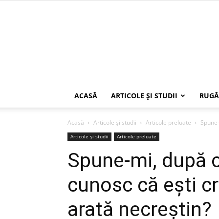
ACASĂ
ARTICOLE ŞI STUDII
RUGĂ
Acasă
Articole şi studii
Articole preluate
Spune-m
Articole şi studii
Articole preluate
Spune-mi, după c
cunosc că eşti cr
arată necreştin?