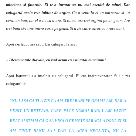
mincinos si fatarnic. El te-a invatat sa nu mai asculti de mine! Dar
calugarul acela este iubitor de argint.
Ca a venit la el un om sarac si i-a
cerut un ban, iar el a zis ca n-are. Si totusi are trei arginti pe un geam. Are
trei bani si-i tine intr-o carte pe geam. Si a zis catre sarac ca n-are bani.
Apoi s-a facut nevazut. Dar calugarul a zis :
– Blestematule diavole, eu vad acum ca esti tatal minciunii!
Apoi batranul s-a intalnit cu calugarul. El era inaintevazator. Si i-a zis
calugarului:
“
NU-I ASA CA TI-A ZIS CA AM TREI BANI PE GEAM? AM, DAR A
VENIT UN BETIVAN, CARE FACE NUMAI RAU; L-AM VAZUT
BEAT SI STIAM CA O SA VINA O FEMEIE SARACA A DOUA ZI SI
AM TINUT BANII SA-I DAU LA ACEA NECAJITA, NU LA