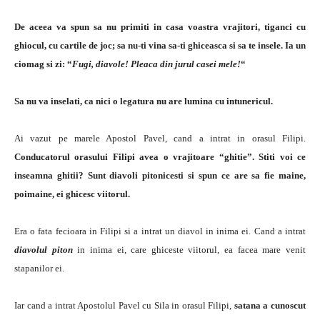
De aceea va spun sa nu primiti in casa voastra vrajitori, tiganci cu
ghiocul, cu cartile de joc; sa nu-ti vina sa-ti ghiceasca si sa te insele. Ia un
ciomag si zi: “
Fugi, diavole! Pleaca din jurul casei mele!
“
Sa nu va inselati, ca nici o legatura nu are lumina cu intunericul.
Ai vazut pe marele Apostol Pavel, cand a intrat in orasul Filipi.
Conducatorul orasului Filipi avea o vrajitoare “ghitie”. Stiti voi ce
inseamna ghitii? Sunt diavoli pitonicesti si spun ce are sa fie maine,
poimaine, ei ghicesc viitorul.
Era o fata fecioara in Filipi si a intrat un diavol in inima ei. Cand a intrat
diavolul piton
in inima ei, care ghiceste viitorul, ea facea mare venit
stapanilor ei.
Iar cand a intrat Apostolul Pavel cu Sila in orasul Filipi,
satana a cunoscut