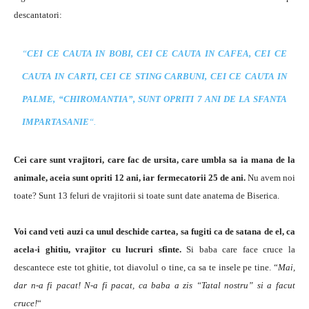
descantatori:
“
CEI CE CAUTA IN BOBI, CEI CE CAUTA IN CAFEA, CEI CE
CAUTA IN CARTI, CEI CE STING CARBUNI, CEI CE CAUTA IN
PALME, “CHIROMANTIA”, SUNT OPRITI 7 ANI DE LA SFANTA
IMPARTASANIE
“.
Cei care sunt vrajitori, care fac de ursita, care umbla sa ia mana de la
animale, aceia sunt opriti 12 ani, iar fermecatorii 25 de ani.
Nu avem noi
toate? Sunt 13 feluri de vrajitorii si toate sunt date anatema de Biserica.
Voi cand veti auzi ca unul deschide cartea, sa fugiti ca de satana de el, ca
acela-i ghitiu, vrajitor cu lucruri sfinte.
Si baba care face cruce la
descantece este tot ghitie, tot diavolul o tine, ca sa te insele pe tine. “
Mai,
dar n-a fi pacat! N-a fi pacat, ca baba a zis “Tatal nostru” si a facut
cruce!
“