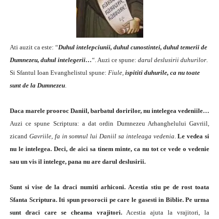
Ati auzit ca este: “
Duhul intelepciunii, duhul cunostintei, duhul temerii de
Dumnezeu, duhul intelegerii…
“. Auzi ce spune:
darul deslusirii duhurilor
.
Si Sfantul Ioan Evanghelistul spune:
Fiule,
ispititi duhurile, ca nu toate
sunt de la Dumnezeu
.
Daca marele prooroc Daniil, barbatul doririlor, nu intelegea vedeniile…
Auzi ce spune Scriptura: a dat ordin Dumnezeu Arhanghelului Gavriil,
zicand
Gavriile, fa in somnul lui Daniil sa inteleaga vedenia
.
Le vedea si
nu le intelegea. Deci, de aici sa tinem minte, ca nu tot ce vede o vedenie
sau un vis il intelege, pana nu are darul deslusirii.
Sunt si vise de la draci numiti arhiconi. Acestia stiu pe de rost toata
Sfanta Scriptura. Iti spun proorocii pe care le gasesti in Biblie. Pe urma
sunt draci care se cheama vrajitori.
Acestia ajuta la vrajitori, la