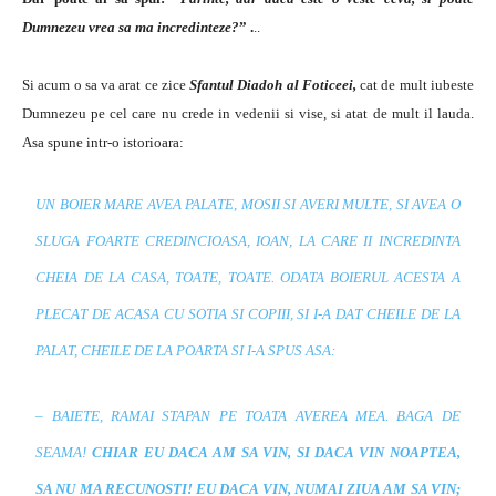
Dumnezeu vrea sa ma incredinteze?
” .
..
Si acum o sa va arat ce zice
Sfantul Diadoh al Foticeei,
cat de mult iubeste
Dumnezeu pe cel care nu crede in vedenii si vise, si atat de mult il lauda.
Asa spune intr-o istorioara:
UN BOIER MARE AVEA PALATE, MOSII SI AVERI MULTE, SI AVEA O
SLUGA FOARTE CREDINCIOASA, IOAN, LA CARE II INCREDINTA
CHEIA DE LA CASA, TOATE, TOATE. ODATA BOIERUL ACESTA A
PLECAT DE ACASA CU SOTIA SI COPIII, SI I-A DAT CHEILE DE LA
PALAT, CHEILE DE LA POARTA SI I-A SPUS ASA:
– BAIETE, RAMAI STAPAN PE TOATA AVEREA MEA. BAGA DE
SEAMA!
CHIAR EU DACA AM SA VIN, SI DACA VIN NOAPTEA,
SA NU MA RECUNOSTI! EU DACA VIN, NUMAI ZIUA AM SA VIN;