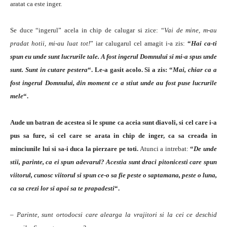
aratat ca este inger.
Se duce “ingerul” acela in chip de calugar si zice: “
Vai de mine, m-au
pradat hotii, mi-au luat tot!
” iar calugarul cel amagit i-a zis:
“
Hai ca-ti
spun eu unde sunt lucrurile tale. A fost ingerul Domnului si mi-a spus unde
sunt. Sunt in cutare pestera
“. Le-a gasit acolo. Si a zis: “
Mai, chiar ca a
fost ingerul Domnului, din moment ce a stiut unde au fost puse lucrurile
mele
“.
Aude un batran de acestea si le spune ca aceia sunt diavoli, si cel care i-a
pus sa fure, si cel care se arata in chip de inger, ca sa creada in
minciunile lui si sa-i duca la pierzare pe toti.
Atunci a intrebat:
“
De unde
stii, parinte, ca ei spun adevarul? Acestia sunt draci pitonicesti care spun
viitorul, cunosc viitorul si spun ce-o sa fie peste o saptamana, peste o luna,
ca sa crezi lor si apoi sa te prapadesti
“.
–
Parinte, sunt ortodocsi care alearga la vrajitori si la cei ce deschid