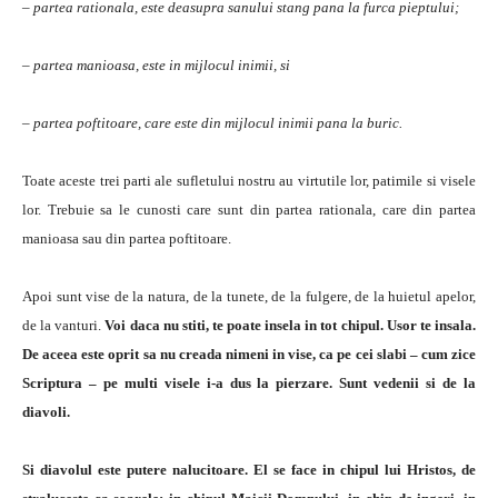
– partea rationala, este deasupra sanului stang pana la furca pieptului;
– partea manioasa, este in mijlocul inimii, si
– partea poftitoare, care este din mijlocul inimii pana la buric.
Toate aceste trei parti ale sufletului nostru au virtutile lor, patimile si visele
lor. Trebuie sa le cunosti care sunt din partea rationala, care din partea
manioasa sau din partea poftitoare.
Apoi sunt vise de la natura, de la tunete, de la fulgere, de la huietul apelor,
de la vanturi.
Voi daca nu stiti, te poate insela in tot chipul. Usor te insala.
De aceea este oprit sa nu creada nimeni in vise, ca pe cei slabi – cum zice
Scriptura – pe multi visele i-a dus la pierzare. Sunt vedenii si de la
diavoli.
Si diavolul este putere nalucitoare. El se face in chipul lui Hristos, de