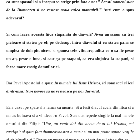
ca sunt apostoli si a inceput sa strige prin fata asta: ” A
cesti oameni sunt
de la Dumnezeu si ne vestesc noua calea mantuirii!
” Auzi cum a spus
adevarul?
Si cum facea aceasta fiica stapanita de diavoli? Avea un scaun cu trei
picioare si statea pe el; pe dedesupt intra diavolul si ea statea pana se
umplea de duh pitonicesc si spunea cele viitoare, adica ce o sa fie peste
un an, peste o luna, si castiga pe stapani, ca era slujnica la stapani, si
facea mare castig domnilor ei.
Dar Pavel Apostolul a spus:
In numele lui Iisus Hristos, iti spun taci si iesi
dintr-insa! Nu-i nevoie sa ne vesteasca pe noi diavolul.
Ea a cazut pe spate si a ramas ca moarta. Si a iesit dracul acela din fiica si a
ramas bolnava si a vindecat-o Pavel. S-au dus repede slugile la mai marele
orasului din Filipi: “
Uite, au venit doi din aceia de-ai lui Hristos, cel
rastignit si gata fata dumneavoastra a murit si nu mai poate spune vrajile
si ghiciturile ei!
” Dar ea nu murise si numai ce a iesit dracul piton din ea.