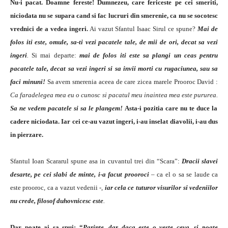
Nu-i pacat. Doamne fereste! Dumnezeu, care fericeste pe cei smeriti,
niciodata nu se supara cand si fac lucruri din smerenie, ca nu se socotesc
vrednici de a vedea ingeri.
Ai vazut Sfantul Isaac Sirul ce spune?
Mai de
folos iti este, omule, sa-ti vezi pacatele tale, de mii de ori, decat sa vezi
ingeri
.
Si mai departe:
mai de folos iti este sa plangi un ceas pentru
pacatele tale, decat sa vezi ingeri si sa invii morti cu rugaciunea, sau sa
faci minuni!
Sa avem smerenia aceea de care zicea marele Prooroc David :
Ca faradelegea mea eu o cunosc si pacatul meu inaintea mea este pururea.
Sa ne vedem pacatele si sa le plangem!
Asta-i pozitia care nu te duce la
cadere niciodata. Iar cei ce-au vazut ingeri, i-au inselat diavolii, i-au dus
in pierzare.
Sfantul Ioan Scararul spune asa in cuvantul trei din “Scara”:
Dracii slavei
desarte, pe cei slabi de minte, i-a facut prooroci
– ca el o sa se laude ca
este prooroc, ca a vazut vedenii -,
iar cela ce tuturor visurilor si vedeniilor
nu crede, filosof duhovnicesc este
.
Dar poate ai sa spui: “
Parinte, dar daca este o veste ceva, si poate