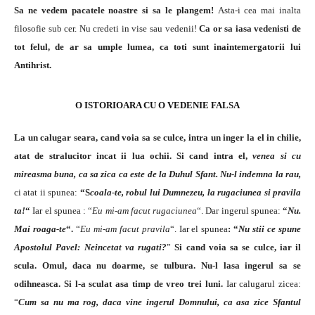
Sa ne vedem pacatele noastre si sa le plangem!
Asta-i cea mai inalta
filosofie sub cer. Nu credeti in vise sau vedenii!
Ca or sa iasa vedenisti de
tot felul, de ar sa umple lumea, ca toti sunt inaintemergatorii lui
Antihrist.
O ISTORIOARA CU O VEDENIE FALSA
La un calugar seara, cand voia sa se culce, intra un inger la el in chilie,
atat de stralucitor incat ii lua ochii. Si cand intra el,
venea si cu
mireasma buna, ca sa zica ca este de la Duhul Sfant. Nu-l indemna la rau,
ci atat ii spunea:
“S
coala-te, robul lui Dumnezeu, la rugaciunea si pravila
ta!
“
Iar el spunea : “
Eu mi-am facut rugaciunea
“. Dar ingerul spunea:
“
Nu.
Mai roaga-te
“.
“
Eu mi-am facut pravila
“. Iar el spunea
: “
Nu stii ce spune
Apostolul Pavel: Neincetat va rugati?
”
Si cand voia sa se culce, iar il
scula. Omul, daca nu doarme, se tulbura. Nu-l lasa ingerul sa se
odihneasca. Si l-a sculat asa timp de vreo trei luni.
Iar calugarul zicea:
“
Cum sa nu ma rog, daca vine ingerul Domnului, ca asa zice Sfantul