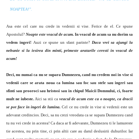
NOAPTEA!”.
Asa este cel care nu crede in vedenii si vise. Ferice de el. Ce spune
Apostolul?
Noapte este veacul de acum.
In veacul de acum sa nu dorim sa
vedem ingeri!
Auzi ce spune un sfant parinte?
Daca vrei sa ajungi la
nebunie si la iesirea din minti, primeste aratarile ceresti in veacul de
acum!
Deci, nu numai ca nu se supara Dumnezeu, cand nu credem noi in vise si
vedenii care se arata noua ca lumina sau foc sau stele sau ingeri sau
sfinti sau prooroci sau hristosi sau in chipul Maicii Domnului, ci, foarte
mult ne iubeste.
Aici sa stii ca
veacul de acum este ca o noapte, ca dracii
se pot face in ingeri de lumina.
Cel ce nu crede in vise si vedenii este un
adevarat credincios. Deci, sa nu crezi vreodata ca se supara Dumnezeu cand
tu nu vei crede in acestea! Ca daca ar fi adevarate, Dumnezeu ti le lamureste
tie acestea, nu prin tine, ci prin altii care au darul deslusirii duhurilor. Iar