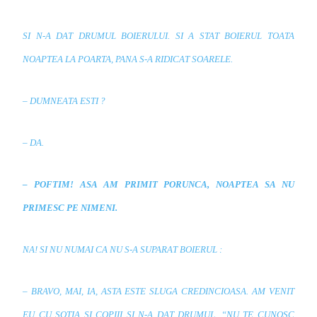
SI N-A DAT DRUMUL BOIERULUI. SI A STAT BOIERUL TOATA
NOAPTEA LA POARTA, PANA S-A RIDICAT SOARELE.
– DUMNEATA ESTI ?
– DA.
– POFTIM! ASA AM PRIMIT PORUNCA, NOAPTEA SA NU
PRIMESC PE NIMENI.
NA! SI NU NUMAI CA NU S-A SUPARAT BOIERUL :
– BRAVO, MAI, IA, ASTA ESTE SLUGA CREDINCIOASA. AM VENIT
EU CU SOTIA SI COPIII SI N-A DAT DRUMUL. “NU TE CUNOSC