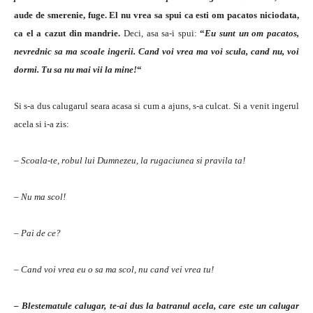
aude de smerenie, fuge. El nu vrea sa spui ca esti om pacatos niciodata,
ca el a cazut din mandrie.
Deci, asa sa-i spui:
“
Eu sunt un om pacatos,
nevrednic sa ma scoale ingerii. Cand voi vrea ma voi scula, cand nu, voi
dormi. Tu sa nu mai vii la mine!
“
Si s-a dus calugarul seara acasa si cum a ajuns, s-a culcat. Si a venit ingerul
acela si i-a zis:
– Scoala-te, robul lui Dumnezeu, la rugaciunea si pravila ta!
– Nu ma scol!
– Pai de ce?
– Cand voi vrea eu o sa ma scol, nu cand vei vrea tu!
– Blestematule calugar, te-ai dus la batranul acela, care este un calugar