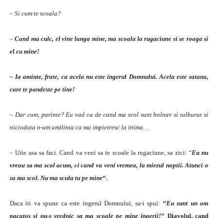
– Si cum te scoala?
–
Cand ma culc, el vine langa mine, ma scoala la rugaciune si se roaga si
el cu mine!
– Ia aminte, frate, ca acela nu este ingerul Domnului. Acela este satana,
care te pandeste pe tine!
– Dar cum, parinte? Eu vad ca de cand ma scol sunt bolnav si tulburat si
niciodata n-am umilinta ca ma impietresc la inima…
– Uite asa sa faci. Cand va veni sa te scoale la rugaciune, sa zici: “
Eu nu
vreau sa ma scol acum, ci cand va veni vremea, la miezul noptii. Atunci o
sa ma scol. Nu ma scula tu pe mine
“.
Daca iti va spune ca este ingerul Domnului, sa-i spui:
“
Eu sunt un om
pacatos si nu-s vrednic sa ma scoale pe mine ingerii!
” Diavolul, cand