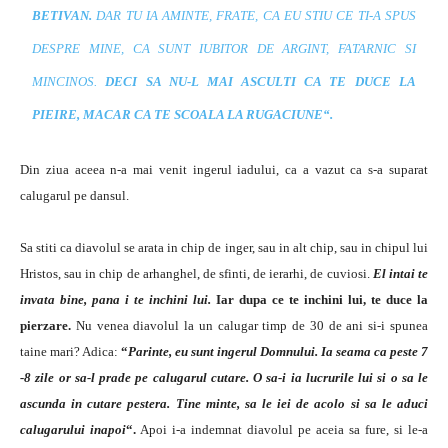
BETIVAN.
DAR TU IA AMINTE, FRATE, CA EU STIU CE TI-A SPUS
DESPRE MINE, CA SUNT IUBITOR DE ARGINT, FATARNIC SI
MINCINOS.
DECI SA NU-L MAI ASCULTI CA TE DUCE LA
PIEIRE, MACAR CA TE SCOALA LA RUGACIUNE
“.
Din ziua aceea n-a mai venit ingerul iadului, ca a vazut ca s-a suparat
calugarul pe dansul.
Sa stiti ca diavolul se arata in chip de inger, sau in alt chip, sau in chipul lui
Hristos, sau in chip de arhanghel, de sfinti, de ierarhi, de cuviosi.
El intai te
invata bine, pana i te inchini lui.
Iar dupa ce te inchini lui, te duce la
pierzare.
Nu venea diavolul la un calugar timp de 30 de ani si-i spunea
taine mari? Adica:
“
Parinte, eu sunt ingerul Domnului. Ia seama ca peste 7
-8 zile or sa-l prade pe calugarul cutare. O sa-i ia lucrurile lui si o sa le
ascunda in cutare pestera. Tine minte, sa le iei de acolo si sa le aduci
calugarului inapoi
“.
Apoi i-a indemnat diavolul pe aceia sa fure, si le-a