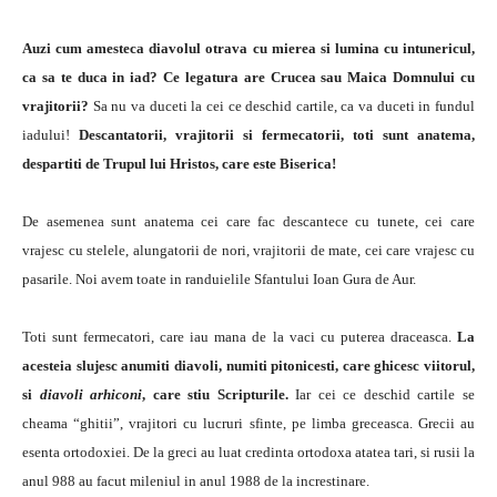
Auzi cum amesteca diavolul otrava cu mierea si lumina cu intunericul,
ca sa te duca in iad? Ce legatura are Crucea sau Maica Domnului cu
vrajitorii?
Sa nu va duceti la cei ce deschid cartile, ca va duceti in fundul
iadului!
Descantatorii, vrajitorii si fermecatorii, toti sunt anatema,
despartiti de Trupul lui Hristos, care este Biserica!
De asemenea sunt anatema cei care fac descantece cu tunete, cei care
vrajesc cu stelele, alungatorii de nori, vrajitorii de mate, cei care vrajesc cu
pasarile. Noi avem toate in randuielile Sfantului Ioan Gura de Aur.
Toti sunt fermecatori, care iau mana de la vaci cu puterea draceasca.
La
acesteia slujesc anumiti diavoli, numiti pitonicesti, care ghicesc viitorul,
si
diavoli arhiconi
, care stiu Scripturile.
Iar cei ce deschid cartile se
cheama “ghitii”, vrajitori cu lucruri sfinte, pe limba greceasca. Grecii au
esenta ortodoxiei. De la greci au luat credinta ortodoxa atatea tari, si rusii la
anul 988 au facut mileniul in anul 1988 de la increstinare.