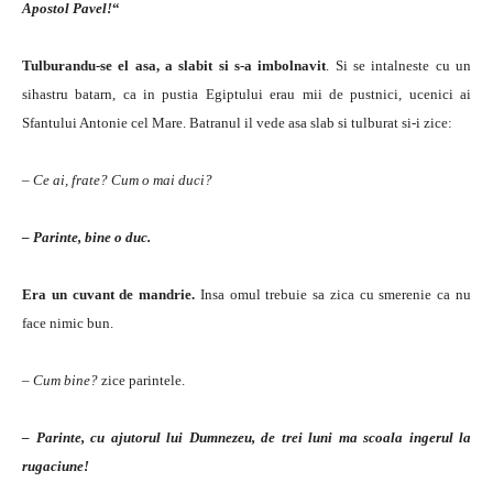
Apostol Pavel!
“
Tulburandu-se el asa, a slabit si s-a imbolnavit
. Si se intalneste cu un
sihastru batarn, ca in pustia Egiptului erau mii de pustnici, ucenici ai
Sfantului Antonie cel Mare. Batranul il vede asa slab si tulburat si-i zice:
– Ce ai, frate? Cum o mai duci?
– Parinte, bine o duc.
E
ra un cuvant de mandrie.
Insa omul trebuie sa zica cu smerenie ca nu
face nimic bun.
– Cum bine?
zice parintele.
– Parinte, cu ajutorul lui Dumnezeu, de trei luni ma scoala ingerul la
rugaciune!