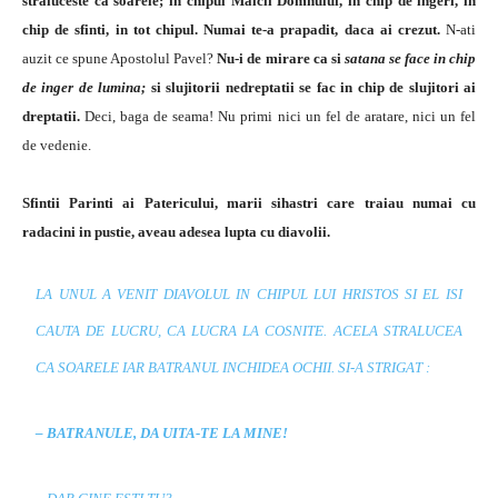
straluceste ca soarele; in chipul Maicii Domnului, in chip de ingeri, in
chip de sfinti, in tot chipul. Numai te-a prapadit, daca ai crezut.
N-ati
auzit ce spune Apostolul Pavel?
Nu-i de mirare ca si
satana se face in chip
de inger de lumina;
si slujitorii nedreptatii se fac in chip de slujitori ai
dreptatii.
Deci, baga de seama! Nu primi nici un fel de aratare, nici un fel
de vedenie.
Sfintii Parinti ai Patericului, marii sihastri care traiau numai cu
radacini in pustie, aveau adesea lupta cu diavolii.
LA UNUL A VENIT DIAVOLUL IN CHIPUL LUI HRISTOS SI EL ISI
CAUTA DE LUCRU, CA LUCRA LA COSNITE. ACELA STRALUCEA
CA SOARELE IAR BATRANUL INCHIDEA OCHII. SI-A STRIGAT :
– BATRANULE, DA UITA-TE LA MINE!