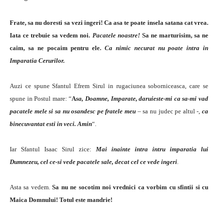
Frate, sa nu doresti sa vezi ingeri! Ca asa te poate insela satana cat vrea.
Iata ce trebuie sa vedem noi.
Pacatele noastre!
Sa ne marturisim, sa ne
caim, sa ne pocaim pentru ele.
Ca nimic necurat nu poate intra in
Imparatia Cerurilor.
Auzi ce spune Sfantul Efrem Sirul in rugaciunea soborniceasca, care se
spune in Postul mare: “
A
sa, Doamne, Imparate, daruieste-mi ca sa-mi vad
pacatele mele si sa nu osandesc pe fratele meu
– sa nu judec pe altul -,
ca
binecuvantat esti in veci. Amin
“.
Iar Sfantul Isaac Sirul zice:
Mai inainte intra intru imparatia lui
Dumnezeu, cel ce-si vede pacatele sale, decat cel ce vede ingeri
.
Asta sa vedem.
Sa nu ne socotim noi vrednici ca vorbim cu sfintii si cu
Maica Domnului! Totul este mandrie!