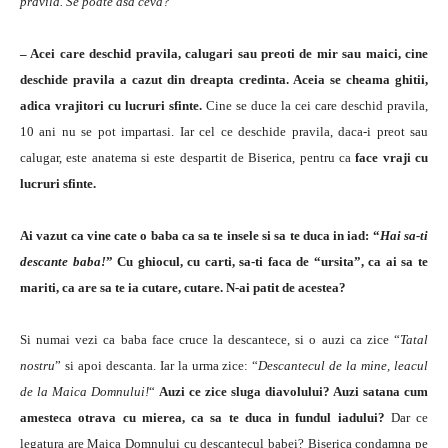
pravila. Se poate asa ceva?
– Acei care deschid pravila, calugari sau preoti de mir sau maici, cine
deschide pravila a cazut din dreapta credinta. Aceia se cheama ghitii,
adica vrajitori cu lucruri sfinte.
Cine se duce la cei care deschid pravila,
10 ani nu se pot impartasi. Iar cel ce deschide pravila, daca-i preot sau
calugar, este anatema si este despartit de Biserica, pentru ca
f
ace vraji cu
lucruri sfinte.
Ai vazut ca vine cate o baba ca sa te insele si sa te duca in iad: “
Hai sa-ti
descante baba!
” Cu ghiocul, cu carti, sa-ti faca de “ursita”, ca ai sa te
mariti, ca are sa te ia cutare, cutare. N-ai patit de acestea?
Si numai vezi ca baba face cruce la descantece, si o auzi ca zice “
Tatal
nostru
” si apoi descanta. Iar la urma zice: “
Descantecul de la mine, leacul
de la Maica Domnului!
“
Auzi ce zice sluga diavolului? Auzi satana cum
amesteca otrava cu mierea, ca sa te duca in fundul iadului?
Dar ce
legatura are Maica Domnului cu descantecul babei? Biserica condamna pe