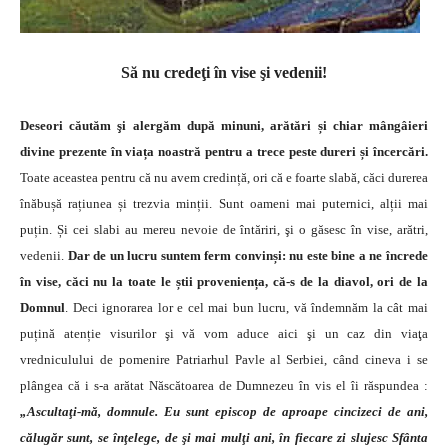
Să nu credeţi în vise şi vedenii!
Deseori căutăm şi alergăm după minuni, arătări și chiar mângâieri
divine prezente în viața noastră pentru a trece peste dureri și încercări.
Toate aceastea pentru că nu avem credință, ori că e foarte slabă, căci durerea
înăbușă rațiunea și trezvia minții. Sunt oameni mai puternici, alții mai
puțin. Și cei slabi au mereu nevoie de întăriri, şi o găsesc în vise, arătri,
vedenii.
Dar de un lucru suntem ferm convinși: nu este bine a ne încrede
în vise, căci nu la toate le știi proveniența, că-s de la diavol, ori de la
Domnul
. Deci ignorarea lor e cel mai bun lucru, vă îndemnăm la cât mai
puțină atenție visurilor şi vă vom aduce aici şi un caz din viaţa
vredniculului de pomenire Patriarhul Pavle al Serbiei, când cineva i se
plângea că i s-a arătat Născătoarea de Dumnezeu în vis el îi răspundea :
„Ascultaţi-mă, domnule. Eu sunt episcop de aproape cincizeci de ani,
călugăr sunt, se înţelege, de şi mai mulţi ani, în fiecare zi slujesc Sfânta