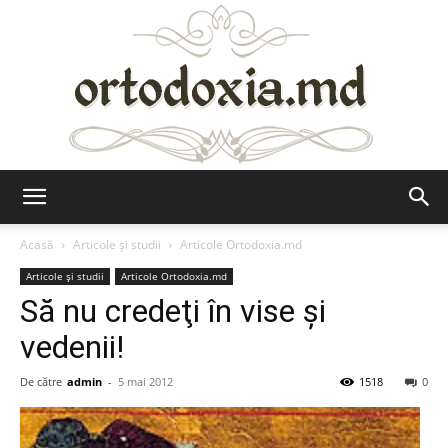
Ortodoxia.md
Acasă
Articole şi studii
Articole Ortodoxia.md
Articole şi studii
Articole Ortodoxia.md
Să nu credeţi în vise şi
vedenii!
De către
admin
-
5 mai 2012
1518
0