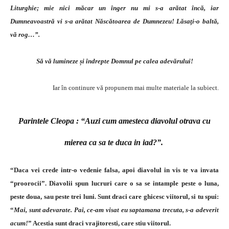
Liturghie; mie nici măcar un înger nu mi s-a arătat încă, iar
Dumneavoastră vi s-a arătat Născătoarea de Dumnezeu! Lăsaţi-o baltă,
vă rog…”.
Să vă lumineze și îndrepte Domnul pe calea adevărului!
Iar în continure vă propunem mai multe materiale la subiect.
Parintele Cleopa : “Auzi cum amesteca diavolul otrava cu
mierea ca sa te duca in iad?”.
“Daca vei crede intr-o vedenie falsa, apoi diavolul in vis te va invata
“proorocii”. Diavolii spun lucruri care o sa se intample peste o luna,
peste doua, sau peste trei luni. Sunt draci care ghicesc viitorul, si tu spui:
“
Mai, sunt adevarate. Pai, ce-am visat eu saptamana trecuta, s-a adeverit
acum!
” Acestia sunt draci vrajitoresti, care stiu viitorul.