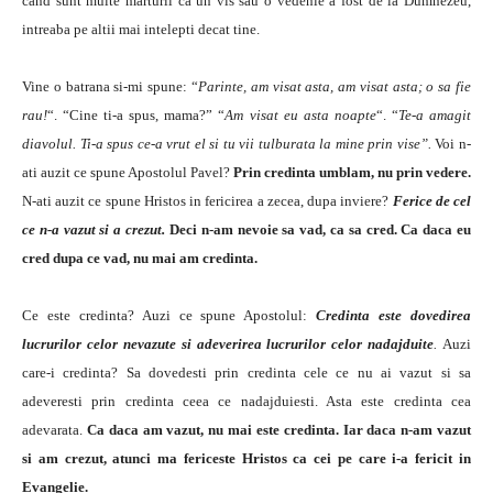
cand sunt multe marturii ca un vis sau o vedenie a fost de la Dumnezeu,
intreaba pe altii mai intelepti decat tine.
Vine o batrana si-mi spune: “
Parinte, am visat asta, am visat asta; o sa fie
rau!
“. “Cine ti-a spus, mama?” “
Am visat eu asta noapte
“. “
Te-a amagit
diavolul. Ti-a spus ce-a vrut el si tu vii tulburata la mine prin vise”.
Voi n-
ati auzit ce spune Apostolul Pavel?
Prin credinta umblam, nu prin vedere.
N-ati auzit ce spune Hristos in fericirea a zecea, dupa inviere?
Ferice de cel
ce n-a vazut si a crezut.
Deci n-am nevoie sa vad, ca sa cred. Ca daca eu
cred dupa ce vad, nu mai am credinta.
Ce este credinta? Auzi ce spune Apostolul:
Credinta este dovedirea
lucrurilor celor nevazute si adeverirea lucrurilor celor nadajduite
.
Auzi
care-i credinta? Sa dovedesti prin credinta cele ce nu ai vazut si sa
adeveresti prin credinta ceea ce nadajduiesti. Asta este credinta cea
adevarata.
Ca daca am vazut, nu mai este credinta. Iar daca n-am vazut
si am crezut, atunci ma fericeste Hristos ca cei pe care i-a fericit in
Evangelie.