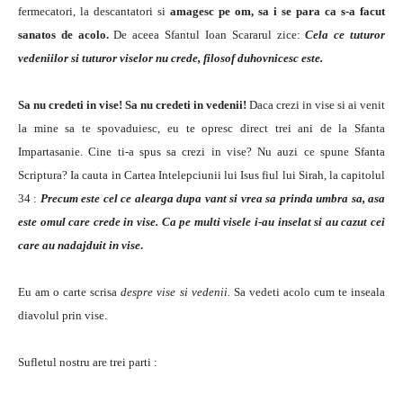
fermecatori, la descantatori si
amagesc pe om, sa i se para ca s-a facut
sanatos de acolo.
De aceea Sfantul Ioan Scararul zice:
Cela ce tuturor
vedeniilor si tuturor viselor nu crede, filosof duhovnicesc este.
Sa nu credeti in vise! Sa nu credeti in vedenii!
Daca crezi in vise si ai venit
la mine sa te spovaduiesc, eu te opresc direct trei ani de la Sfanta
Impartasanie. Cine ti-a spus sa crezi in vise? Nu auzi ce spune Sfanta
Scriptura? Ia cauta in Cartea Intelepciunii lui Isus fiul lui Sirah, la capitolul
34 :
Precum este cel ce alearga dupa vant si vrea sa prinda umbra sa, asa
este omul care crede in vise. Ca pe multi visele i-au inselat si au cazut cei
care au nadajduit in vise
.
Eu am o carte scrisa
despre vise si vedenii.
Sa vedeti acolo cum te inseala
diavolul prin vise.
Sufletul nostru are trei parti :