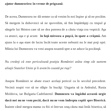
ajutor dumnezeiesc în vreme de prigoană
.
De aceea, Dumnezeu ne dă semne ca să venim în noi înşine şi să ne pocăim.
Să mergem la duhovnici să ne spovedim, să fim împărtăşiţi cu trupul şi
sângele lui Hristos care să ne dea puterea de a căuta viaţa cea veşnică. Aşa
ca atunci, aşa e şi acum:
în faţă mirosea a puşcă, în spate a crâşmă.
Am
ajuns la o aşa stare de lucru încât toate aceste nebunii nu le mai poţi opri.
Mânia lui Dumnezeu va veni asupra noastră spre a ne aduce la pocăinţă.
Nu credeţi că este periculoasă poziţia României atâta timp cât suntem
aliaţii Statelor Unite şi îi avem în coastă pe ruşi?
Asupra României se abate exact același pericol ca în secolul precedent.
Vecinii noştri vor să ne sfâşie în bucăţi: Ungaria să ia Ardealul, Rusia
Moldova, iar Bulgaria Cadrilaterul.
Dumnezeu va îngădui această urgie
dacă noi nu ne vom pocăi, dacă nu ne vom îndrepta copiii spre Biserică.
Înainte când mergea mama cu fiii ei într-un oraş căuta mai întâi biserica, să