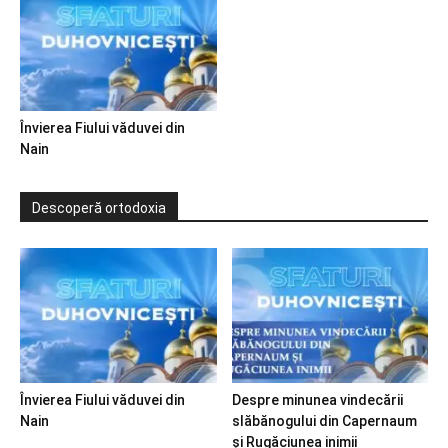
Învierea Fiului văduvei din
Nain
Descoperă ortodoxia
Învierea Fiului văduvei din
Despre minunea vindecării
Nain
slăbănogului din Capernaum
și Rugăciunea inimii