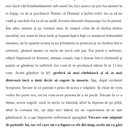
nici dacă văd bombardamente sub nasul lor, nici atunci nu pot lua aminte la
ei înşişi, ca să se pocăiască. Pentru că Domnul a închis ochii lor ca să nu
vadă şi urechile lor ca să nu audă. Aceasta datorită obişnuinţei lor în patimi.
Îmi aduc aminte şi pe vremea mea, în timpul celui de al doilea război
mondial, noi eram în linia întâi şi luptam faţă-n faţă cu inamicul înfruntând
moartea, iar în spatele nostru la un kilometru se petrecea şi se chefuia într-o
nebunie; ţăranul murea cu sticla de țuică sub pat. Era parcă o nebunie,
ofiţeri împreună cu fermieri, armata, ostaşii, toţi o ţineau într-o chefuială şi
puţini se gândeau la sufletele lor, cum să se pocăiască măcar în al 11-lea
ceas. Acum gândesc la fel:
preferă să mai chefuiască şi să se mai
distrează încă o dată decât să cugete la moarte.
Aşa, după cuvântul
Scripturii, fiecare în ce patimă e prins de aceea e stăpânit. Şi chiar de vom
vedea foc peste noi, tot nu vom avea puterea de a ne pocăi. Fiecare în ce a
rămas, aceea cugetă: unul la sticla cu băutură, altul la friptura de pe plită,
altul la coroana lui, iar alţii nici măcar nu au capacitatea să se mai
gândească, la o aşa împietrire sufletească ajungând.
Fiecare este stăpânit
de patimile lui, iar cel care nu s-a luptat cu ele din timp, acela nu va găsi