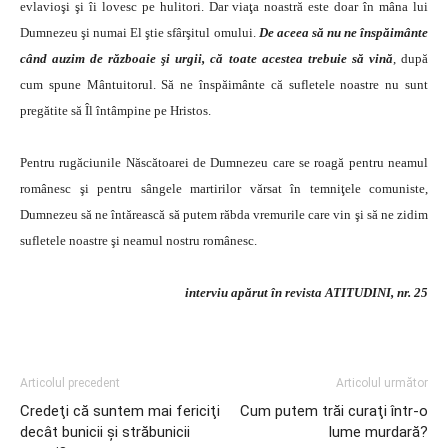
evlavioşi şi îi lovesc pe hulitori. Dar viaţa noastră este doar în mâna lui
Dumnezeu şi numai El ştie sfârşitul omului.
De aceea să nu ne înspăimânte
când auzim de războaie şi urgii, că toate acestea trebuie să vină
, după
cum spune Mântuitorul. Să ne înspăimânte că sufletele noastre nu sunt
pregătite să Îl întâmpine pe Hristos.
Pentru rugăciunile Născătoarei de Dumnezeu care se roagă pentru neamul
românesc şi pentru sângele martirilor vărsat în temniţele comuniste,
Dumnezeu să ne întărească să putem răbda vremurile care vin şi să ne zidim
sufletele noastre şi neamul nostru românesc.
interviu apărut în revista ATITUDINI, nr. 25
Articolul precedent
Articolul următor
Credeţi că suntem mai fericiţi
Cum putem trăi curaţi într-o
decât bunicii şi străbunicii
lume murdară?