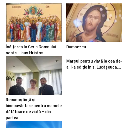
Înălțarea la Cer a Domnului
Dumnezeu…
nostru Iisus Hristos
Marșul pentru viață la cea de-
a II-a ediție în s. Lucășeuca,...
Recunoștință și
binecuvântare pentru mamele
dătătoare de viață – din
partea...