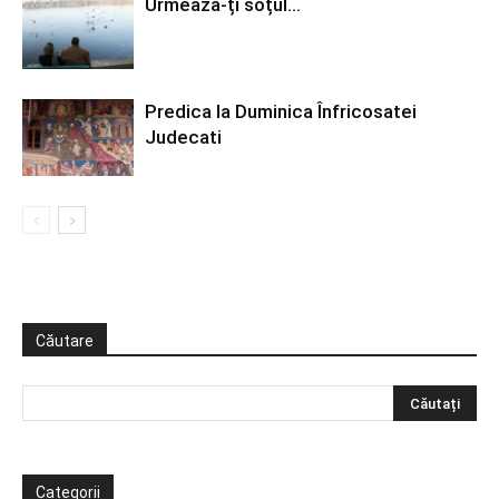
Urmează-ți soțul…
Predica la Duminica Înfricosatei
Judecati
Căutare
Categorii