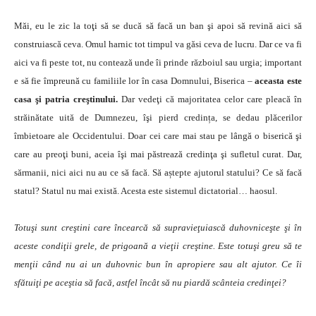
Măi, eu le zic la toţi să se ducă să facă un ban şi apoi să revină aici să
construiască ceva. Omul harnic tot timpul va găsi ceva de lucru. Dar ce va fi
aici va fi peste tot, nu contează unde îi prinde războiul sau urgia; important
e să fie împreună cu familiile lor în casa Domnului, Biserica –
aceasta este
casa şi patria creştinului.
Dar vedeţi că majoritatea celor care pleacă în
străinătate uită de Dumnezeu, îşi pierd credința, se dedau plăcerilor
îmbietoare ale Occidentului. Doar cei care mai stau pe lângă o biserică şi
care au preoţi buni, aceia îşi mai păstrează credinţa şi sufletul curat. Dar,
sărmanii, nici aici nu au ce să facă. Să aștepte ajutorul statului? Ce să facă
statul? Statul nu mai există. Acesta este sistemul dictatorial… haosul.
Totuşi sunt creştini care încearcă să supravieţuiască duhovniceşte şi în
aceste condiţii grele, de prigoană a vieţii creştine. Este totuşi greu să te
menţii când nu ai un duhovnic bun în apropiere sau alt ajutor. Ce îi
sfătuiţi pe aceştia să facă, astfel încât să nu piardă scânteia credinţei?