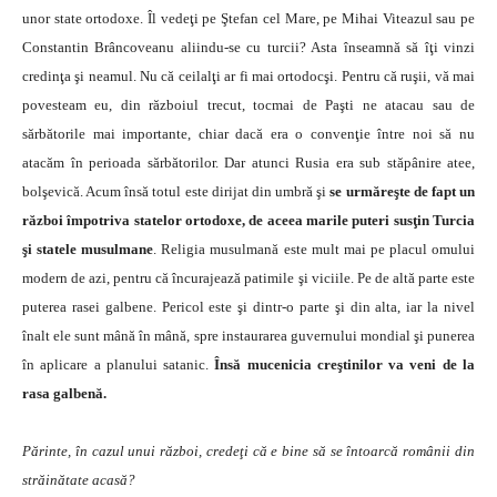
unor state ortodoxe. Îl vedeţi pe Ştefan cel Mare, pe Mihai Viteazul sau pe
Constantin Brâncoveanu aliindu-se cu turcii? Asta înseamnă să îţi vinzi
credinţa şi neamul. Nu că ceilalţi ar fi mai ortodocşi. Pentru că ruşii, vă mai
povesteam eu, din războiul trecut, tocmai de Paşti ne atacau sau de
sărbătorile mai importante, chiar dacă era o convenţie între noi să nu
atacăm în perioada sărbătorilor. Dar atunci Rusia era sub stăpânire atee,
bolşevică. Acum însă totul este dirijat din umbră şi
se urmăreşte de fapt un
război împotriva statelor ortodoxe, de aceea marile puteri susţin Turcia
şi statele musulmane
. Religia musulmană este mult mai pe placul omului
modern de azi, pentru că încurajează patimile şi viciile. Pe de altă parte este
puterea rasei galbene. Pericol este şi dintr-o parte şi din alta, iar la nivel
înalt ele sunt mână în mână, spre instaurarea guvernului mondial şi punerea
în aplicare a planului satanic.
Însă mucenicia creştinilor va veni de la
rasa galbenă.
Părinte, în cazul unui război, credeţi că e bine să se întoarcă românii din
străinătate acasă?