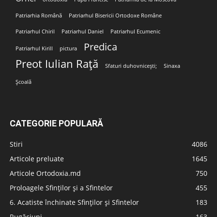
Patriarhia Română
Patriarhul Bisericii Ortodoxe Române
Patriarhul Chiril
Patriarhul Daniel
Patriarhul Ecumenic
Predica
Patriarhul Kirill
pictura
Preot Iulian Rață
Sfaturi duhovnicești;
Sinaxa
Școală
CATEGORIE POPULARĂ
Stiri
4086
Articole preluate
1645
Articole Ortodoxia.md
750
Proloagele Sfinților și a Sfintelor
455
6. Acatiste închinate Sfinților și Sfintelor
183
Rugăciuni
163