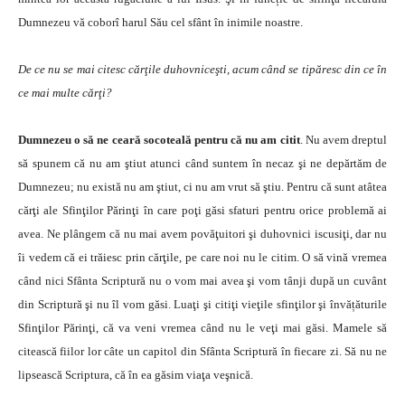
Dumnezeu vă coborî harul Său cel sfânt în inimile noastre.
De ce nu se mai citesc cărţile duhovniceşti, acum când se tipăresc din ce în
ce mai multe cărţi?
Dumnezeu o să ne ceară socoteală pentru că nu am citit
. Nu avem dreptul
să spunem că nu am ştiut atunci când suntem în necaz şi ne depărtăm de
Dumnezeu; nu există nu am ştiut, ci nu am vrut să ştiu. Pentru că sunt atâtea
cărţi ale Sfinţilor Părinţi în care poţi găsi sfaturi pentru orice problemă ai
avea. Ne plângem că nu mai avem povăţuitori şi duhovnici iscusiţi, dar nu
îi vedem că ei trăiesc prin cărţile, pe care noi nu le citim. O să vină vremea
când nici Sfânta Scriptură nu o vom mai avea şi vom tânji după un cuvânt
din Scriptură şi nu îl vom găsi. Luaţi şi citiţi vieţile sfinţilor şi învățăturile
Sfinţilor Părinţi, că va veni vremea când nu le veţi mai găsi. Mamele să
citească fiilor lor câte un capitol din Sfânta Scriptură în fiecare zi. Să nu ne
lipsească Scriptura, că în ea găsim viaţa veşnică.