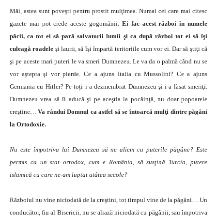
Măi, astea sunt poveşti pentru prostit mulţimea. Numai cei care mai citesc
gazete mai pot crede aceste gogomănii.
Ei fac acest război în numele
păcii, ca tot ei să pară salvatorii lumii şi ca după război tot ei să îşi
culeagă roadele
şi laurii, să îşi împartă teritoriile cum vor ei. Dar să ştiţi că
şi pe aceste mari puteri le va smeri Dumnezeu. Le va da o palmă când nu se
vor aştepta şi vor pierde. Ce a ajuns Italia cu Mussolini? Ce a ajuns
Germania cu Hitler? Pe toți i-a dezmembrat Dumnezeu şi i-a lăsat smeriţi.
Dumnezeu vrea să îi aducă şi pe aceştia la pocăinţă, nu doar popoarele
creştine…
Va rândui Domnul ca astfel să se întoarcă mulţi dintre păgâni
la Ortodoxie.
Nu este împotriva lui Dumnezeu să ne aliem cu puterile păgâne? Este
permis ca un stat ortodox, cum e România, să susţină Turcia, putere
islamică cu care ne-am luptat atâtea secole?
Războiul nu vine niciodată de la creştini, tot timpul vine de la păgâni… Un
conducător, fiu al Bisericii, nu se aliază niciodată cu păgânii, sau împotriva