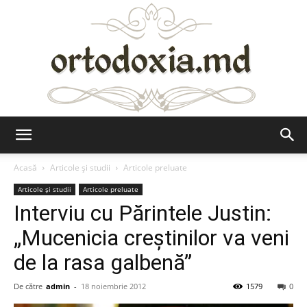
Ortodoxia.md
Acasă
Articole şi studii
Articole preluate
Articole şi studii
Articole preluate
Interviu cu Părintele Justin:
„Mucenicia creştinilor va veni
de la rasa galbenă”
De către
admin
-
18 noiembrie 2012
1579
0