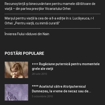
Recunoștință și binecuvântare pentru mamele dătătoare de
viață – din partea preoților Vicariatului Orhei
Marșul pentru viață la cea de-a II-a ediție în s. Lucășeuca, r-l
Orhei: „Pentru viață, cu inimă curată”
Învierea Fiului văduvei din Nain
POSTĂRI POPULARE
+++ Rugăciune puternică pentru momentele
grele ale vieţii
28 iulie 2010
**** Acatistul către Atotputernicul
Dumnezeu, la vreme de necaz sau de...
5 octombrie 2010