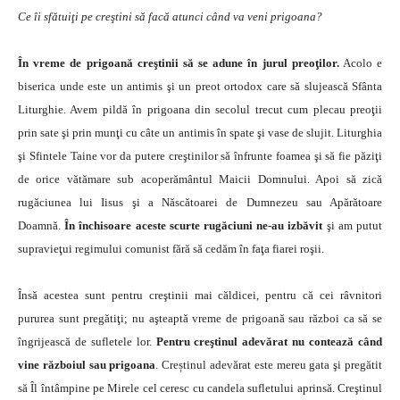
Ce îi sfătuiţi pe creştini să facă atunci când va veni prigoana?
În vreme de prigoană creştinii să se adune în jurul preoţilor.
Acolo e
biserica unde este un antimis şi un preot ortodox care să slujească Sfânta
Liturghie. Avem pildă în prigoana din secolul trecut cum plecau preoţii
prin sate şi prin munţi cu câte un antimis în spate şi vase de slujit. Liturghia
şi Sfintele Taine vor da putere creştinilor să înfrunte foamea şi să fie păziţi
de orice vătămare sub acoperământul Maicii Domnului. Apoi să zică
rugăciunea lui Iisus şi a Născătoarei de Dumnezeu sau Apărătoare
Doamnă.
În închisoare aceste scurte rugăciuni ne-au izbăvit
şi am putut
supravieţui regimului comunist fără să cedăm în faţa fiarei roşii.
Însă acestea sunt pentru creştinii mai căldicei, pentru că cei râvnitori
pururea sunt pregătiţi; nu aşteaptă vreme de prigoană sau război ca să se
îngrijească de sufletele lor.
Pentru creştinul adevărat nu contează când
vine războiul sau prigoana
. Creștinul adevărat este mereu gata şi pregătit
să Îl întâmpine pe Mirele cel ceresc cu candela sufletului aprinsă. Creştinul