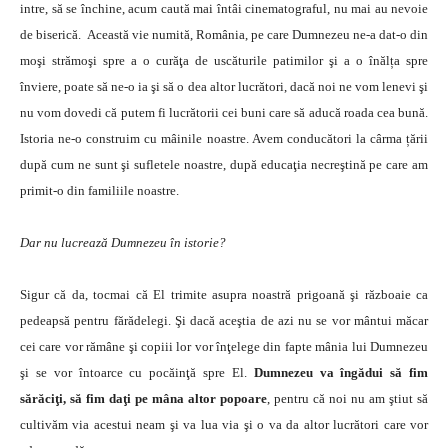
intre, să se închine, acum caută mai întâi cinematograful, nu mai au nevoie
de biserică. Această vie numită, România, pe care Dumnezeu ne-a dat-o din
moşi strămoşi spre a o curăţa de uscăturile patimilor şi a o înălța spre
înviere, poate să ne-o ia şi să o dea altor lucrători, dacă noi ne vom lenevi şi
nu vom dovedi că putem fi lucrătorii cei buni care să aducă roada cea bună.
Istoria ne-o construim cu mâinile noastre. Avem conducători la cârma țării
după cum ne sunt şi sufletele noastre, după educaţia necreştină pe care am
primit-o din familiile noastre.
Dar nu lucrează Dumnezeu în istorie?
Sigur că da, tocmai că El trimite asupra noastră prigoană şi războaie ca
pedeapsă pentru fărădelegi. Şi dacă aceştia de azi nu se vor mântui măcar
cei care vor rămâne şi copiii lor vor înţelege din fapte mânia lui Dumnezeu
şi se vor întoarce cu pocăinţă spre El.
Dumnezeu va îngădui să fim
sărăciţi, să fim daţi pe mâna altor popoare
, pentru că noi nu am ştiut să
cultivăm via acestui neam şi va lua via şi o va da altor lucrători care vor