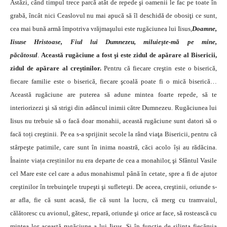
Astăzi, când timpul trece parcă atât de repede şi oamenii le fac pe toate în
grabă, încât nici Ceaslovul nu mai apucă să îl deschidă de obosiţi ce sunt,
cea mai bună armă împotriva vrăjmaşului este rugăciunea lui Iisus,
Doamne,
Iisuse Hristoase, Fiul lui Dumnezeu, miluieşte-mă pe mine,
păcătosul
.
Această rugăciune a fost şi este zidul de apărare al Bisericii,
zidul de apărare al creştinilor.
Pentru că fiecare creştin este o biserică,
fiecare familie este o biserică, fiecare şcoală poate fi o mică biserică…
Această rugăciune are puterea să adune mintea foarte repede, să te
interiorizezi şi să strigi din adâncul inimii către Dumnezeu. Rugăciunea lui
Iisus nu trebuie să o facă doar monahii, această rugăciune sunt datori să o
facă toți creştinii. Pe ea s-a sprijinit secole la rând viaţa Bisericii, pentru că
stârpeşte patimile, care sunt în inima noastră, căci acolo își au rădăcina.
Înainte viața creștinilor nu era departe de cea a monahilor, şi Sfântul Vasile
cel Mare este cel care a adus monahismul până în cetate, spre a fi de ajutor
creştinilor în trebuinţele trupeşti şi sufleteşti. De aceea, creştinii, oriunde s-
ar afla, fie că sunt acasă, fie că sunt la lucru, că merg cu tramvaiul,
călătoresc cu avionul, gătesc, repară, oriunde şi orice ar face, să rostească cu
mintea lor această rugăciune a lui Iisus. Şi în funcție de silinţa fiecăruia