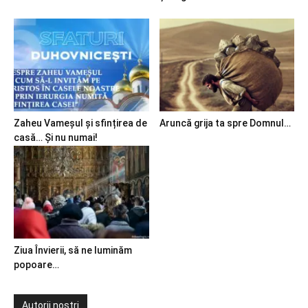
Zaheu Vameșul și sfințirea de
Aruncă grija ta spre Domnul…
casă… Și nu numai!
Ziua Învierii, să ne luminăm
popoare…
Autorii noștri