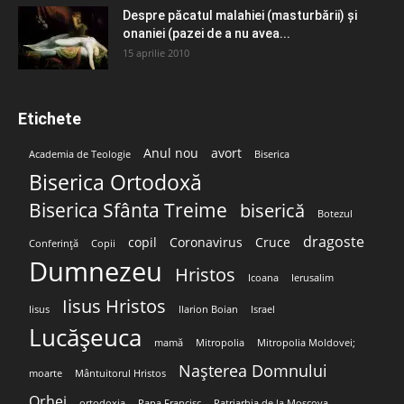
Despre păcatul malahiei (masturbării) şi
onaniei (pazei de a nu avea...
15 aprilie 2010
Etichete
Anul nou
avort
Academia de Teologie
Biserica
Biserica Ortodoxă
Biserica Sfânta Treime
biserică
Botezul
dragoste
copil
Coronavirus
Cruce
Conferință
Copii
Dumnezeu
Hristos
Icoana
Ierusalim
Iisus Hristos
Iisus
Ilarion Boian
Israel
Lucășeuca
mamă
Mitropolia
Mitropolia Moldovei;
Nașterea Domnului
moarte
Mântuitorul Hristos
Orhei
ortodoxia
Papa Francisc
Patriarhia de la Moscova