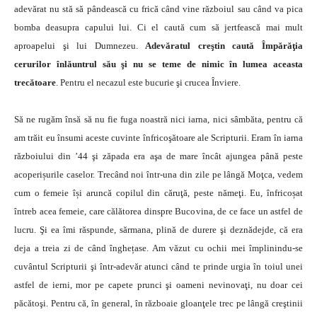
adevărat nu stă să pândească cu frică când vine războiul sau când va pica
bomba deasupra capului lui. Ci el caută cum să jertfească mai mult
aproapelui şi lui Dumnezeu.
Adevăratul creştin caută Împărăţia
cerurilor înlăuntrul său şi nu se teme de nimic în lumea aceasta
trecătoare
. Pentru el necazul este bucurie şi crucea Înviere.
Să ne rugăm însă să nu fie fuga noastră nici iarna, nici sâmbăta, pentru că
am trăit eu însumi aceste cuvinte înfricoşătoare ale Scripturii. Eram în iarna
războiului din ’44 şi zăpada era aşa de mare încât ajungea până peste
acoperișurile caselor. Trecând noi într-una din zile pe lângă Moţca, vedem
cum o femeie își aruncă copilul din căruţă, peste nămeţi. Eu, înfricoșat
întreb acea femeie, care călătorea dinspre Bucovina, de ce face un astfel de
lucru. Şi ea îmi răspunde, sărmana, plină de durere şi deznădejde, că era
deja a treia zi de când înghețase. Am văzut cu ochii mei împlinindu-se
cuvântul Scripturii şi într-adevăr atunci când te prinde urgia în toiul unei
astfel de ierni, mor pe capete prunci şi oameni nevinovaţi, nu doar cei
păcătoşi. Pentru că, în general, în războaie gloanţele trec pe lângă creştinii