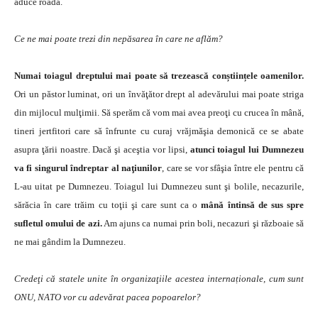
aduce roadă.
Ce ne mai poate trezi din nepăsarea în care ne aflăm?
Numai toiagul dreptului mai poate să trezească conștiințele oamenilor.
Ori un păstor luminat, ori un învăţător drept al adevărului mai poate striga
din mijlocul mulţimii. Să sperăm că vom mai avea preoţi cu crucea în mână,
tineri jertfitori care să înfrunte cu curaj vrăjmăşia demonică ce se abate
asupra ţării noastre. Dacă şi aceştia vor lipsi,
atunci toiagul lui Dumnezeu
va fi singurul îndreptar al naţiunilor
, care se vor sfâşia între ele pentru că
L-au uitat pe Dumnezeu. Toiagul lui Dumnezeu sunt şi bolile, necazurile,
sărăcia în care trăim cu toţii şi care sunt ca o
mână întinsă de sus spre
sufletul omului de azi.
Am ajuns ca numai prin boli, necazuri şi războaie să
ne mai gândim la Dumnezeu.
Credeţi că statele unite în organizaţiile acestea internaționale, cum sunt
ONU, NATO vor cu adevărat pacea popoarelor?