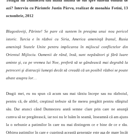
Toiagul lui Dumnezeu sau mână întinsă de sus spre sufletul omului de
azi? Interviu cu Părintele Justin Pârvu, realizat de monahia Fotini, 13
octombrie, 2012
Blagosloviţi, Părinte! Se pare că suntem în preajma unui nou pericol
istoric. Turcia e în război cu Siria, America ameninţă Iranul, Rusia
ameninţă Statele Unite pentru implicarea în mijlocul conflictelor din
Orientul Mijlociu. Oamenii de rând, însă, sunt nepăsători şi fără luare
aminte şi, ca pe vremea lui Noe, preferă să se gândească mai degrabă la
petreceri şi distracţii lumeşti decât să creadă că un posibil război se poate
abate asupra lor…
Dragii mei, eu nu spun că acum sau mai târziu începe sau nu războiul,
pentru că, de altfel, creştinul trebuie să fie mereu pregătit pentru sfârşitul
său. Dar atunci când Dumnezeu arată semne clare prin care ne anunţă
cumva să ne pregătească, iar noi nu le luăm în seamă, înseamnă că am ajuns
la o nebunie a patimilor în care nu mai distingem ce e bine de ce e rău.
Orbirea patimilor în care e cuprinsă această generaţie este aşa de mare încât