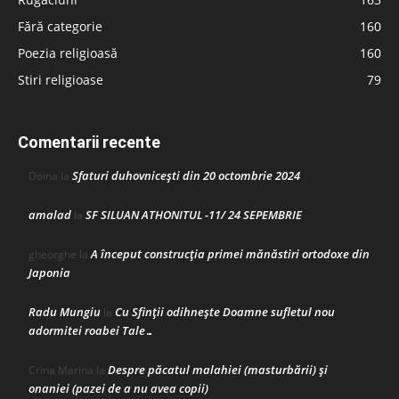
Fără categorie
160
Poezia religioasă
160
Stiri religioase
79
Comentarii recente
Sfaturi duhovnicești din 20 octombrie 2024
Doina
la
amalad
SF SILUAN ATHONITUL -11/ 24 SEPEMBRIE
la
A început construcţia primei mănăstiri ortodoxe din
gheorghe
la
Japonia
Radu Mungiu
Cu Sfinții odihnește Doamne sufletul nou
la
adormitei roabei Tale…
Despre păcatul malahiei (masturbării) şi
Crina Marina
la
onaniei (pazei de a nu avea copii)