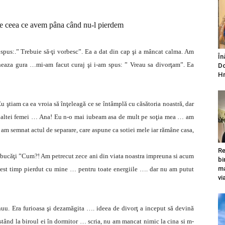
e ceea ce avem pâna când nu-l pierdem
 spus:.” Trebuie să-ţi vorbesc”. Ea a dat din cap şi a mâncat calma. Am
În
cheaza gura …mi-am facut curaj şi i-am spus: ” Vreau sa divorţam”. Ea
Do
Hr
u ştiam ca ea vroia să înţeleagă ce se întâmplă cu căsătoria noastră, dar
 altei femei … Ana! Eu n-o mai iubeam asa de mult pe soţia mea … am
 am semnat actul de separare, care aspune ca sotiei mele iar rămâne casa,
Re
e bucăţi ”Cum?! Am petrecut zece ani din viata noastra impreuna si acum
bi
ma
acest timp pierdut cu mine … pentru toate energiile …. dar nu am putut
vi
inuu. Era furioasa şi dezamăgita …. ideea de divorţ a inceput să devină
 stând la biroul ei în dormitor … scria, nu am mancat nimic la cina si m-