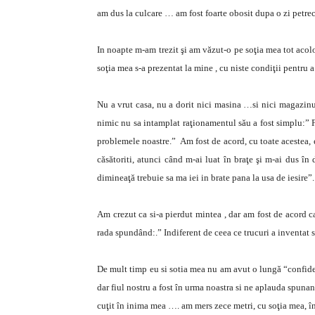
am dus la culcare … am fost foarte obosit dupa o zi petre
In noapte m-am trezit şi am văzut-o pe soţia mea tot aco
soţia mea s-a prezentat la mine , cu niste condiţii pentru a
Nu a vrut casa, nu a dorit nici masina …si nici magazinu
nimic nu sa intamplat raţionamentul său a fost simplu:” F
problemele noastre.” Am fost de acord, cu toate acestea, 
căsătoriti, atunci când m-ai luat în braţe şi m-ai dus în
dimineaţă trebuie sa ma iei in brate pana la usa de iesire”.
Am crezut ca si-a pierdut mintea , dar am fost de acord c
rada spundând:.” Indiferent de ceea ce trucuri a inventat s
De mult timp eu si sotia mea nu am avut o lungă “confiden
dar fiul nostru a fost în urma noastra si ne aplauda spunand
cuţit în inima mea …. am mers zece metri, cu soţia mea, î