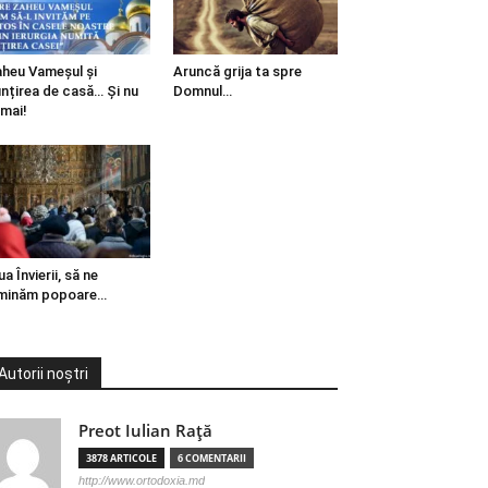
heu Vameșul și
Aruncă grija ta spre
ințirea de casă… Și nu
Domnul…
mai!
ua Învierii, să ne
minăm popoare…
Autorii noștri
Preot Iulian Raţă
3878 ARTICOLE
6 COMENTARII
http://www.ortodoxia.md