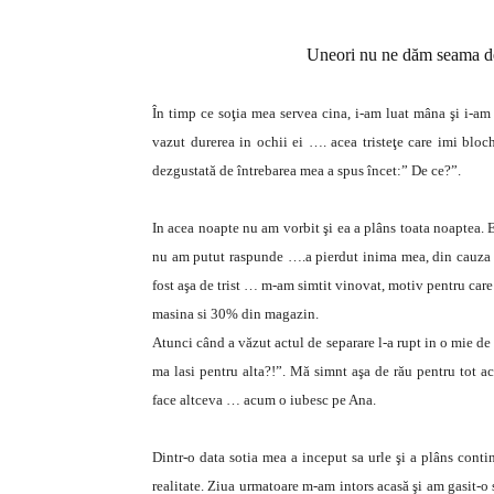
Uneori nu ne dăm seama d
În timp ce soţia mea servea cina, i-am luat mâna şi i-am
vazut durerea in ochii ei …. acea tristeţe care imi blo
dezgustată de întrebarea mea a spus încet:” De ce?”.
In acea noapte nu am vorbit şi ea a plâns toata noaptea. E
nu am putut raspunde ….a pierdut inima mea, din cauza
fost aşa de trist … m-am simtit vinovat, motiv pentru care
masina si 30% din magazin.
Atunci când a văzut actul de separare l-a rupt in o mie d
ma lasi pentru alta?!”. Mă simnt aşa de rău pentru tot 
face altceva … acum o iubesc pe Ana.
Dintr-o data sotia mea a inceput sa urle şi a plâns cont
realitate. Ziua urmatoare m-am intors acasă şi am gasit-o