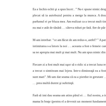
Ea a închis ochii şi a spus încet:. ” Nu-i spune nimic despre
plecat să ia autobuzul pentru a merge la munca. A doua
parfumul ei pe bluza mea. Am realizat ca a trecut mult ti
nu mai e atât de tânără … câteva riduri pe fată. fire de păr
M-am intrebat: “ce am făcut de am redus-o, astfel? ” A pat
intimitatea s-a întors la noi .. .. aceasta a fost o femeie c
sa ne apropia mai mult şi mai mult. Nu am spus nimic din 
Fiecare zi a fost mult mai uşor să o ridic si a trecut luna r
a trecut o simtiteam mai lejera. Intr-o dimineaţă ea a fos
sunt mari”. Mi-am dat seama că ea a pierdut in greutate … 
… prea multă durere şi suferinţă.
Fară să imi dau seama am atins părul ei … fiul nostru, a i
mama în braţe (pentru el a devenit un moment fundamental 