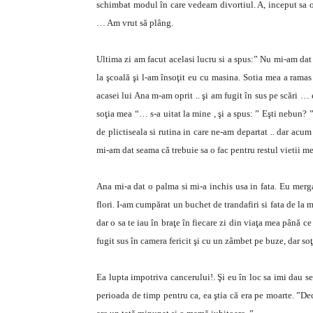
schimbat modul în care vedeam divortiul. A, inceput sa 
… Am vrut să plâng.
Ultima zi am facut acelasi lucru si a spus:” Nu mi-am dat
la şcoală şi l-am însoţit eu cu masina. Sotia mea a rama
acasei lui Ana m-am oprit .. şi am fugit în sus pe scări … 
soţia mea “… s-a uitat la mine , şi a spus: ” Eşti nebun?
de plictiseala si rutina in care ne-am departat .. dar acu
mi-am dat seama că trebuie sa o fac pentru restul vietii me
Ana mi-a dat o palma si mi-a inchis usa in fata. Eu merg
flori. I-am cumpărat un buchet de trandafiri si fata de la 
dar o sa te iau în braţe în fiecare zi din viaţa mea până 
fugit sus în camera fericit şi cu un zâmbet pe buze, dar 
Ea lupta impotriva cancerului!. Şi eu în loc sa imi dau s
perioada de timp pentru ca, ea ştia că era pe moarte. ”D