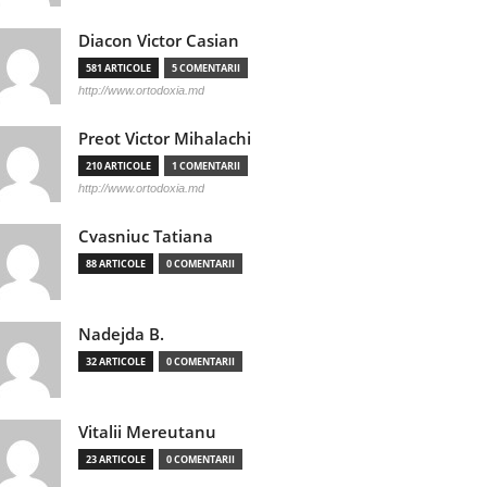
Diacon Victor Casian
581 ARTICOLE
5 COMENTARII
http://www.ortodoxia.md
Preot Victor Mihalachi
210 ARTICOLE
1 COMENTARII
http://www.ortodoxia.md
Cvasniuc Tatiana
88 ARTICOLE
0 COMENTARII
Nadejda B.
32 ARTICOLE
0 COMENTARII
Vitalii Mereutanu
23 ARTICOLE
0 COMENTARII