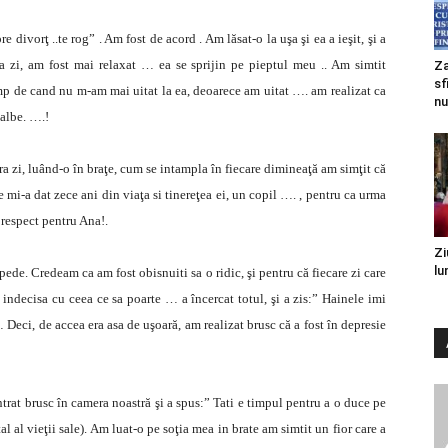
 divorţ ..te rog” . Am fost de acord . Am lăsat-o la uşa şi ea a ieşit, şi a
 zi, am fost mai relaxat … ea se sprijin pe pieptul meu .. Am simtit
Za
sf
mp de cand nu m-am mai uitat la ea, deoarece am uitat …. am realizat ca
nu
 albe. ….!
ra zi, luând-o în braţe, cum se intampla în fiecare dimineaţă am simţit că
are mi-a dat zece ani din viaţa si tinereţea ei, un copil …. , pentru ca urma
respect pentru Ana!.
Zi
lu
epede. Credeam ca am fost obisnuiti sa o ridic, şi pentru că fiecare zi care
t indecisa cu ceea ce sa poarte … a încercat totul, şi a zis:” Hainele imi
Deci, de accea era asa de uşoară, am realizat brusc că a fost în depresie
ntrat brusc în camera noastră şi a spus:” Tati e timpul pentru a o duce pe
al vieţii sale). Am luat-o pe soţia mea in brate am simtit un fior care a