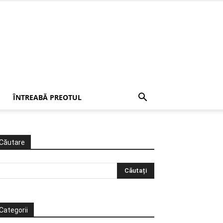
ÎNTREABĂ PREOTUL
Căutare
Categorii