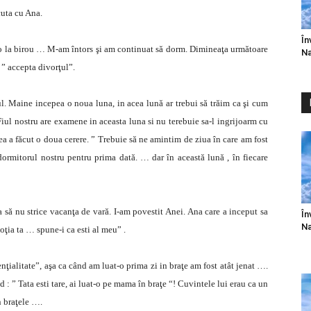
cuta cu Ana.
În
lo la birou … M-am întors şi am continuat să dorm. Dimineaţa următoare
Na
 ” accepta divorţul”.
l. Maine incepea o noua luna, in acea lună ar trebui să trăim ca şi cum
iul nostru are examene in aceasta luna si nu terebuie sa-l ingrijoarm cu
ea a făcut o doua cerere. ” Trebuie să ne amintim de ziua în care am fost
 dormitorul nostru pentru prima dată. … dar în această lună , în fiecare
a să nu strice vacanţa de vară. I-am povestit Anei. Ana care a inceput sa
În
Na
oţia ta … spune-i ca esti al meu” .
ţialitate”, aşa ca când am luat-o prima zi in braţe am fost atât jenat ….
 : ” Tata esti tare, ai luat-o pe mama în braţe “! Cuvintele lui erau ca un
n braţele ….