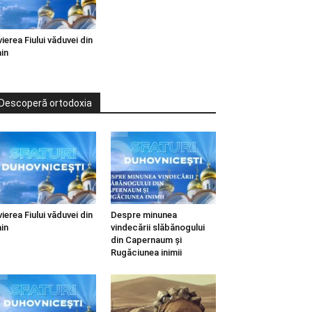
vierea Fiului văduvei din
in
Descoperă ortodoxia
vierea Fiului văduvei din
Despre minunea
in
vindecării slăbănogului
din Capernaum și
Rugăciunea inimii