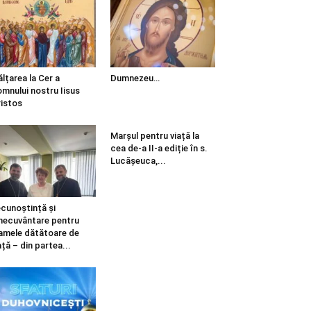
ălțarea la Cer a
Dumnezeu…
mnului nostru Iisus
istos
Marșul pentru viață la
cea de-a II-a ediție în s.
Lucășeuca,...
cunoștință și
necuvântare pentru
mele dătătoare de
ață – din partea...