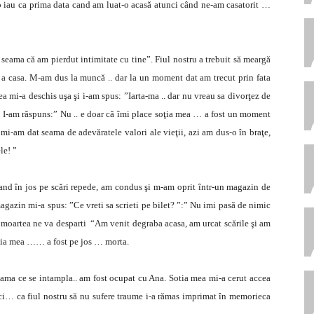
o iau ca prima data cand am luat-o acasă atunci când ne-am casatorit …
 seama că am pierdut intimitate cu tine”. Fiul nostru a trebuit să meargă
s a casa. M-am dus la muncă .. dar la un moment dat am trecut prin fata
ea mi-a deschis uşa şi i-am spus: ”Iarta-ma .. dar nu vreau sa divorţez de
 ” I-am răspuns:” Nu .. e doar că îmi place soţia mea … a fost un moment
m mi-am dat seama de adevăratele valori ale vieţii, azi am dus-o în braţe,
le! ”
and în jos pe scări repede, am condus şi m-am oprit într-un magazin de
magazin mi-a spus: ”Ce vreti sa scrieti pe bilet? ”:” Nu imi pasă de nimic
ce moartea ne va desparti “Am venit degraba acasa, am urcat scările şi am
soţia mea …… a fost pe jos … morta.
eama ce se intampla.. am fost ocupat cu Ana. Sotia mea mi-a cerut accea
eci… ca fiul nostru să nu sufere traume i-a rămas imprimat în memorieca