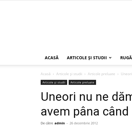
ACASĂ
ARTICOLE ŞI STUDII
RUGĂ
Acasă
Articole şi studii
Articole preluate
Uneori
Articole şi studii
Articole preluate
Uneori nu ne dă
avem pâna când 
De către
admin
-
26 decembrie 2012