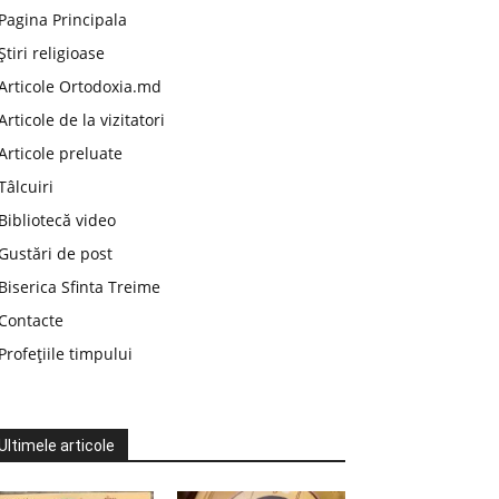
Pagina Principala
Știri religioase
Articole Ortodoxia.md
Articole de la vizitatori
Articole preluate
Tâlcuiri
Bibliotecă video
Gustări de post
Biserica Sfinta Treime
Contacte
Profețiile timpului
Ultimele articole