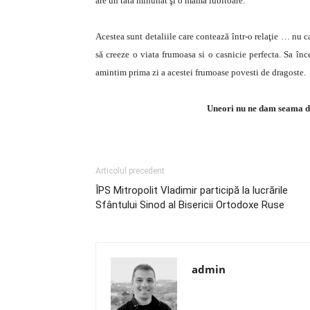
are un tată minunat şi o mamă iubitoare. ”
Acestea sunt detaliile care contează într-o relaţie … nu 
să creeze o viata frumoasa si o casnicie perfecta. Sa în
amintim prima zi a acestei frumoase povesti de dragoste.
Uneori nu ne dam seama de
Articolul precedent
ÎPS Mitropolit Vladimir participă la lucrările
Sfântului Sinod al Bisericii Ortodoxe Ruse
admin