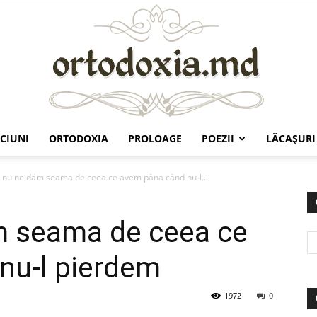
CIUNI
ORTODOXIA
PROLOAGE
POEZII
LĂCAŞURI
Ortodoxia.md
 nu ne dăm seama de ceea ce avem pâna când nu-l...
m seama de ceea ce
nu-l pierdem
1972
0