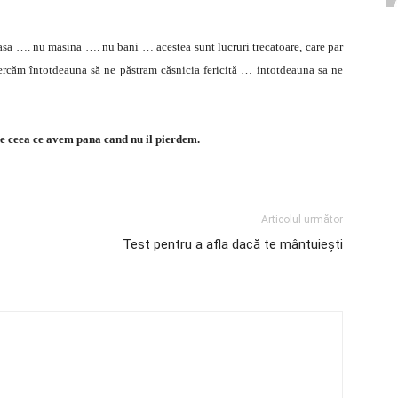
casa …. nu masina …. nu bani … acestea sunt lucruri trecatoare, care par
cercăm întotdeauna să ne păstram căsnicia fericită … intotdeauna sa ne
 ceea ce avem pana cand nu il pierdem.
Articolul următor
Test pentru a afla dacă te mântuiești