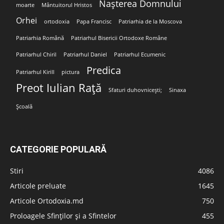
Nașterea Domnului
moarte
Mântuitorul Hristos
Orhei
ortodoxia
Papa Francisc
Patriarhia de la Moscova
Patriarhia Română
Patriarhul Bisericii Ortodoxe Române
Patriarhul Chiril
Patriarhul Daniel
Patriarhul Ecumenic
Predica
Patriarhul Kirill
pictura
Preot Iulian Rață
Sfaturi duhovnicești;
Sinaxa
Școală
CATEGORIE POPULARĂ
Stiri
4086
Articole preluate
1645
Articole Ortodoxia.md
750
Proloagele Sfinților și a Sfintelor
455