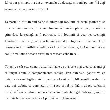
fel ci pur și simplu i-a dat un exemplu de decență și bună purtare. Vă dați
seama ce rușinat s-a simțit Viorel.
Democratic, ar fi trebuit să ne întâlnim toți locatarii, să avem ședință și să
ne anunțăm unii pe alții că nu e frumos să aruncăm pliante pe jos. Însă nu
știm dacă la ședință ar fi participat toți locatarii ci doar reprezentații
familiilor… și în plus de asta nu știm dacă toți ar fi fost la fel de
consecvenți. E posibil ca ședința să fi rezolvat situația, însă nu cred că e o
soluție mai bună decât a curăți fiecare scara când trece.
Totuși, cu cât este comunitatea mai mare cu atât este mai greu să anunți și
să impui anumite comportamente morale. Prin extensie, gândiți-vă că
defapt asta sunt legile statului pentru noi cetățenii țării: reguli morale prin
care noi trebuie să conviețuim în pace și iubire fără a aduce suferință
nimănui. Însă câți dintre noi respectăm în totalitate legile? (desigur, vorbim
de toate legile care nu încalcă poruncile lui Dumnezeu)