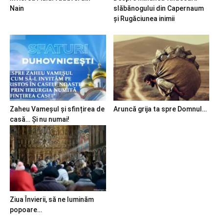
Nain
slăbănogului din Capernaum
și Rugăciunea inimii
Zaheu Vameșul și sfințirea de
Aruncă grija ta spre Domnul…
casă… Și nu numai!
Ziua Învierii, să ne luminăm
popoare…