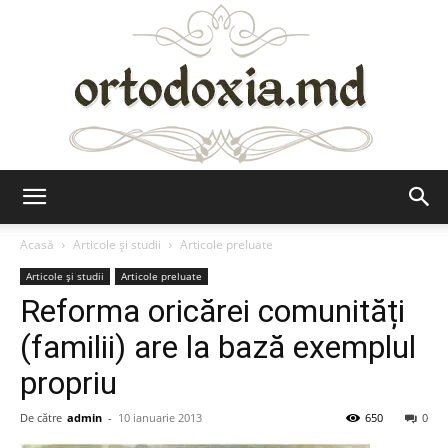
Ortodoxia.md
Acasă
Articole şi studii
Articole preluate
Articole şi studii
Articole preluate
Reforma oricărei comunități
(familii) are la bază exemplul
propriu
De către
admin
-
10 ianuarie 2013
650
0