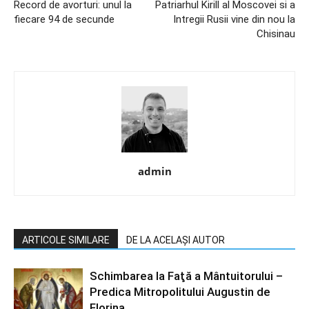
Record de avorturi: unul la
Patriarhul Kirill al Moscovei si a
fiecare 94 de secunde
Intregii Rusii vine din nou la
Chisinau
admin
ARTICOLE SIMILARE
DE LA ACELAȘI AUTOR
Schimbarea la Faţă a Mântuitorului –
Predica Mitropolitului Augustin de
Florina