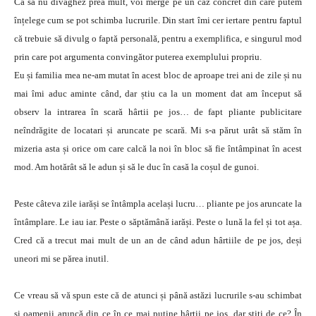
Ca să nu divaghez prea mult, voi merge pe un caz concret din care putem
înțelege cum se pot schimba lucrurile. Din start îmi cer iertare pentru faptul
că trebuie să divulg o faptă personală, pentru a exemplifica, e singurul mod
prin care pot argumenta convingător puterea exemplului propriu.
Eu și familia mea ne-am mutat în acest bloc de aproape trei ani de zile și nu
mai îmi aduc aminte când, dar știu ca la un moment dat am început să
observ la intrarea în scară hârtii pe jos… de fapt pliante publicitare
neîndrăgite de locatari și aruncate pe scară. Mi s-a părut urât să stăm în
mizeria asta și orice om care calcă la noi în bloc să fie întâmpinat în acest
mod. Am hotărât să le adun și să le duc în casă la coșul de gunoi.
Peste câteva zile iarăși se întâmpla același lucru… pliante pe jos aruncate la
întâmplare. Le iau iar. Peste o săptămână iarăși. Peste o lună la fel și tot așa.
Cred că a trecut mai mult de un an de când adun hârtiile de pe jos, deși
uneori mi se părea inutil.
Ce vreau să vă spun este că de atunci și până astăzi lucrurile s-au schimbat
și oamenii aruncă din ce în ce mai puține hârtii pe jos, dar știți de ce? În