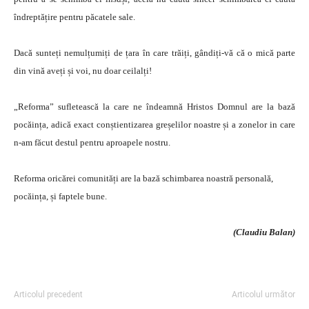
îndreptățire pentru păcatele sale.
Dacă sunteți nemulțumiți de țara în care trăiți, gândiți-vă că o mică parte
din vină aveți și voi, nu doar ceilalți!
„Reforma” sufletească la care ne îndeamnă Hristos Domnul are la bază
pocăința, adică exact conștientizarea greșelilor noastre și a zonelor in care
n-am făcut destul pentru aproapele nostru.
Reforma oricărei comunități are la bază schimbarea noastră personală,
pocăința, și faptele bune.
(Claudiu Balan)
Articolul precedent
Articolul următor