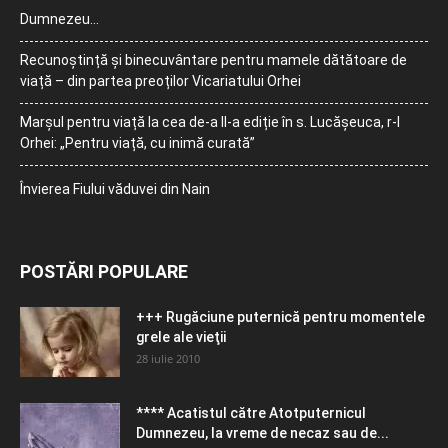
Dumnezeu…
Recunoștință și binecuvântare pentru mamele dătătoare de
viață – din partea preoților Vicariatului Orhei
Marșul pentru viață la cea de-a II-a ediție în s. Lucășeuca, r-l
Orhei: „Pentru viață, cu inimă curată”
Învierea Fiului văduvei din Nain
POSTĂRI POPULARE
+++ Rugăciune puternică pentru momentele
grele ale vieţii
28 iulie 2010
**** Acatistul către Atotputernicul
Dumnezeu, la vreme de necaz sau de...