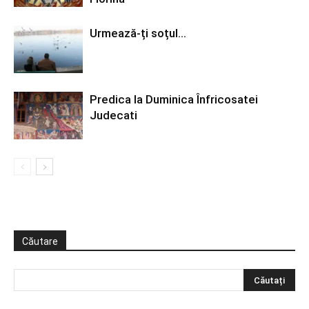
Urmează-ți soțul…
Predica la Duminica Înfricosatei
Judecati
Căutare