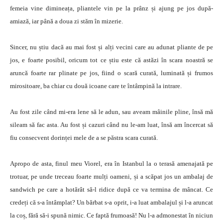
femeia vine dimineața, pliantele vin pe la prânz și ajung pe jos după-
amiază, iar până a doua zi stăm în mizerie.
Sincer, nu știu dacă au mai fost și alți vecini care au adunat pliante de pe
jos, e foarte posibil, oricum tot ce știu este că astăzi în scara noastră se
aruncă foarte rar plinate pe jos, fiind o scară curată, luminată și frumos
mirositoare, ba chiar cu două icoane care te întâmpină la intrare.
Au fost zile când mi-era lene să le adun, sau aveam mâinile pline, însă mă
sileam să fac asta. Au fost și cazuri când nu le-am luat, însă am încercat să
fiu consecvent dorinței mele de a se păstra scara curată.
Apropo de asta, finul meu Viorel, era în Istanbul la o terasă amenajată pe
trotuar, pe unde treceau foarte mulți oameni, și a scăpat jos un ambalaj de
sandwich pe care a hotărât să-l ridice după ce va termina de mâncat. Ce
credeți că s-a întâmplat? Un bărbat s-a oprit, i-a luat ambalajul și l-a aruncat
la coș, fără să-i spună nimic. Ce faptă frumoasă! Nu l-a admonestat în niciun