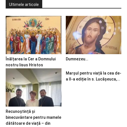
Ultimele articole
Înălțarea la Cer a Domnului
Dumnezeu…
nostru Iisus Hristos
Marșul pentru viață la cea de-
a II-a ediție în s. Lucășeuca,...
Recunoștință și
binecuvântare pentru mamele
dătătoare de viață – din