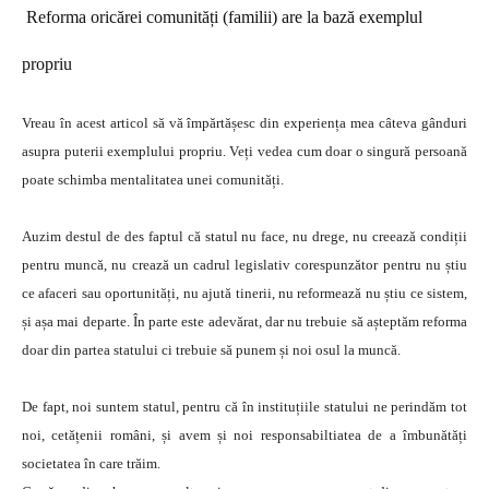
Reforma oricărei comunități (familii) are la bază exemplul
propriu
Vreau în acest articol să vă împărtășesc din experiența mea câteva gânduri
asupra puterii exemplului propriu. Veți vedea cum doar o singură persoană
poate schimba mentalitatea unei comunități.
Auzim destul de des faptul că statul nu face, nu drege, nu creează condiții
pentru muncă, nu crează un cadrul legislativ corespunzător pentru nu știu
ce afaceri sau oportunități, nu ajută tinerii, nu reformează nu știu ce sistem,
și așa mai departe. În parte este adevărat, dar nu trebuie să așteptăm reforma
doar din partea statului ci trebuie să punem și noi osul la muncă.
De fapt, noi suntem statul, pentru că în instituțiile statului ne perindăm tot
noi, cetățenii români, și avem și noi responsabiltiatea de a îmbunătăți
societatea în care trăim.