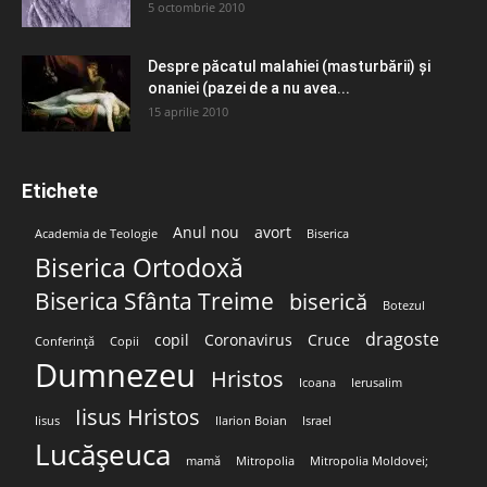
5 octombrie 2010
Despre păcatul malahiei (masturbării) şi
onaniei (pazei de a nu avea...
15 aprilie 2010
Etichete
Anul nou
avort
Academia de Teologie
Biserica
Biserica Ortodoxă
Biserica Sfânta Treime
biserică
Botezul
dragoste
copil
Coronavirus
Cruce
Conferință
Copii
Dumnezeu
Hristos
Icoana
Ierusalim
Iisus Hristos
Iisus
Ilarion Boian
Israel
Lucășeuca
mamă
Mitropolia
Mitropolia Moldovei;