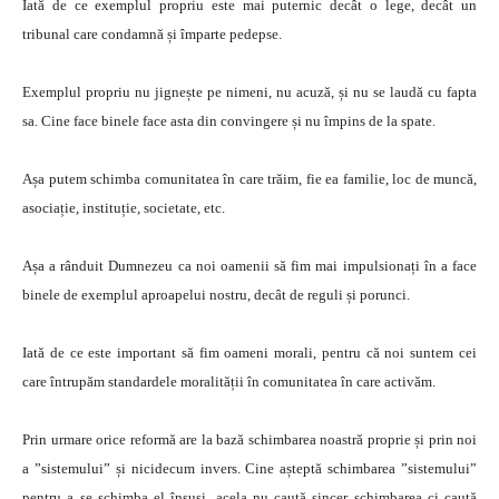
Iată de ce exemplul propriu este mai puternic decât o lege, decât un
tribunal care condamnă și împarte pedepse.
Exemplul propriu nu jignește pe nimeni, nu acuză, și nu se laudă cu fapta
sa. Cine face binele face asta din convingere și nu împins de la spate.
Așa putem schimba comunitatea în care trăim, fie ea familie, loc de muncă,
asociație, instituție, societate, etc.
Așa a rânduit Dumnezeu ca noi oamenii să fim mai impulsionați în a face
binele de exemplul aproapelui nostru, decât de reguli și porunci.
Iată de ce este important să fim oameni morali, pentru că noi suntem cei
care întrupăm standardele moralității în comunitatea în care activăm.
Prin urmare orice reformă are la bază schimbarea noastră proprie și prin noi
a ”sistemului” și nicidecum invers. Cine așteptă schimbarea ”sistemului”
pentru a se schimba el însuși, acela nu caută sincer schimbarea ci caută