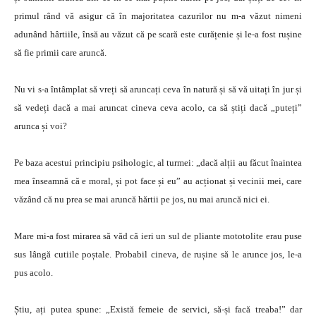
primul rând vă asigur că în majoritatea cazurilor nu m-a văzut nimeni
adunând hârtiile, însă au văzut că pe scară este curățenie și le-a fost rușine
să fie primii care aruncă.
Nu vi s-a întâmplat să vreți să aruncați ceva în natură și să vă uitați în jur și
să vedeți dacă a mai aruncat cineva ceva acolo, ca să știți dacă „puteți”
arunca și voi?
Pe baza acestui principiu psihologic, al turmei: „dacă alții au făcut înaintea
mea înseamnă că e moral, și pot face și eu” au acționat și vecinii mei, care
văzând că nu prea se mai aruncă hărtii pe jos, nu mai aruncă nici ei.
Mare mi-a fost mirarea să văd că ieri un sul de pliante mototolite erau puse
sus lângă cutiile poștale. Probabil cineva, de rușine să le arunce jos, le-a
pus acolo.
Știu, ați putea spune: „Există femeie de servici, să-și facă treaba!” dar