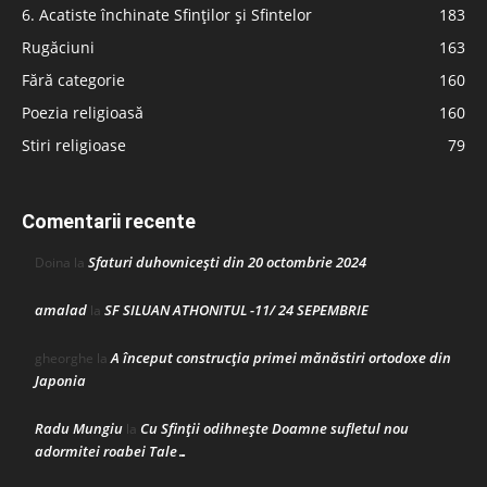
6. Acatiste închinate Sfinților și Sfintelor
183
Rugăciuni
163
Fără categorie
160
Poezia religioasă
160
Stiri religioase
79
Comentarii recente
Sfaturi duhovnicești din 20 octombrie 2024
Doina
la
amalad
SF SILUAN ATHONITUL -11/ 24 SEPEMBRIE
la
A început construcţia primei mănăstiri ortodoxe din
gheorghe
la
Japonia
Radu Mungiu
Cu Sfinții odihnește Doamne sufletul nou
la
adormitei roabei Tale…