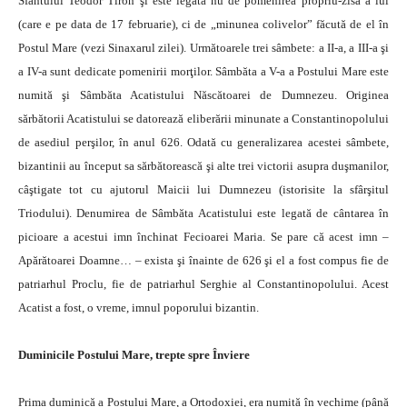
Sfântului Teodor Tiron şi este legată nu de pomenirea propriu-zisă a lui
(care e pe data de 17 februarie), ci de „minunea colivelor” făcută de el în
Postul Mare (vezi Sinaxarul zilei). Următoarele trei sâmbete: a II-a, a III-a şi
a IV-a sunt dedicate pomenirii morţilor. Sâmbăta a V-a a Postului Mare este
numită şi Sâmbăta Acatistului Născătoarei de Dumnezeu. Originea
sărbătorii Acatistului se datorează eliberării minunate a Constantinopolului
de asediul perşilor, în anul 626. Odată cu generalizarea acestei sâmbete,
bizantinii au început sa sărbătorească şi alte trei victorii asupra duşmanilor,
câştigate tot cu ajutorul Maicii lui Dumnezeu (istorisite la sfârşitul
Triodului). Denumirea de Sâmbăta Acatistului este legată de cântarea în
picioare a acestui imn închinat Fecioarei Maria. Se pare că acest imn –
Apărătoarei Doamne… – exista şi înainte de 626 şi el a fost compus fie de
patriarhul Proclu, fie de patriarhul Serghie al Constantinopolului. Acest
Acatist a fost, o vreme, imnul poporului bizantin.
Duminicile Postului Mare, trepte spre Înviere
Prima duminică a Postului Mare, a Ortodoxiei, era numită în vechime (până