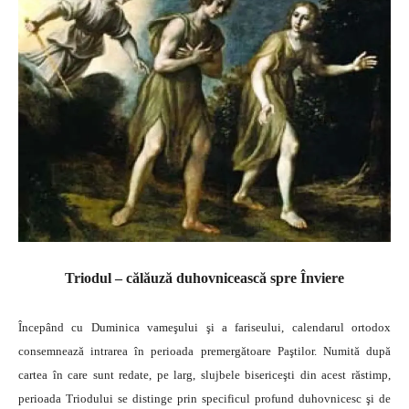
Triodul – călăuză duhovnicească spre Înviere
Începând cu Duminica vameşului şi a fariseului, calendarul ortodox
consemnează intrarea în perioada premergătoare Paştilor. Numită după
cartea în care sunt redate, pe larg, slujbele bisericeşti din acest răstimp,
perioada Triodului se distinge prin specificul profund duhovnicesc şi de