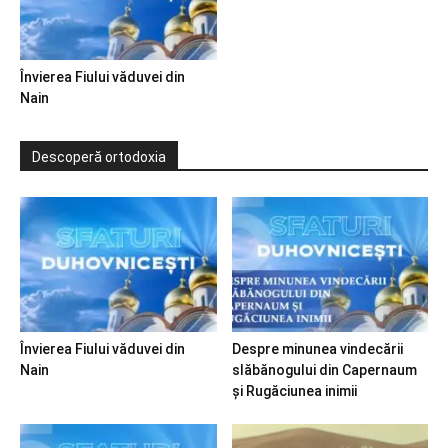
Învierea Fiului văduvei din
Nain
Descoperă ortodoxia
Învierea Fiului văduvei din
Despre minunea vindecării
Nain
slăbănogului din Capernaum
și Rugăciunea inimii