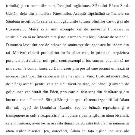
(triodia) şi cu metaniile mari, însoţind rugăciunea Sfântului Efrem Sirul.
Gustăm deja din atmosfera Păresimilor. Această săptămână se încheie cu
Sâmbăta asceţilor, în care cerem rugăciunile tuturor Sfinţilor Cuvioşi şi ale
Cuvioaselor Maici care sunt exemple vii de nevoinţă trupească şi
spirituală, ca să ne învrednicim şi noi a urma vieţii lor iubitoare de osteneli.
Duminica lăsatului sec de brânză ne aminteşte de izgonirea lui Adam din
rai. Motivul căderii protopărinţilor în păcat este, în principal, nepăzirea
poruncii postului, iar noi, prin contraexemplul lor, suntem chemaţi să ne
întoarcem la comuniunea cu Dumnezeu prin postul care tocmai urmează să
înceapă. Un tropar din canoanele Utreniei spune: Vino, ticălosul meu suflet,
de plângi astăzi, pentru cele ce s-au făcut cu tine, aducându-ţi aminte de
goliciunea cea dintâi din Eden, prin care ai fost scos din desfătare şi din
bucuria cea neîncetată. Sfinţii Părinţi ne spun că tema izgonirii lui Adam
din rai, legată de Duminica lăsatului sec de brânză, reprezinta şi o
transpunere în cult a ,,expulzării” temporare a penitenţilor în afara bisericii,
care, odinioară, avea loc în această duminică. Aceştia trebuiau să rămână în
afara uşilor bisericii (ca, oarecând, Adam în faţa uşilor încuiate ale