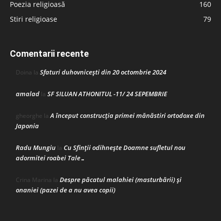
Poezia religioasă
160
Stiri religioase
79
Comentarii recente
Sfaturi duhovnicești din 20 octombrie 2024
Doina
la
amalad
SF SILUAN ATHONITUL -11/ 24 SEPEMBRIE
la
A început construcţia primei mănăstiri ortodoxe din
gheorghe
la
Japonia
Radu Mungiu
Cu Sfinții odihnește Doamne sufletul nou
la
adormitei roabei Tale…
Despre păcatul malahiei (masturbării) şi
Crina Marina
la
onaniei (pazei de a nu avea copii)