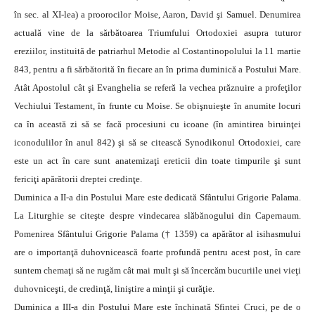
în sec. al XI-lea) a proorocilor Moise, Aaron, David şi Samuel. Denumirea
actuală vine de la sărbătoarea Triumfului Ortodoxiei asupra tuturor
ereziilor, instituită de patriarhul Metodie al Costantinopolului la 11 martie
843, pentru a fi sărbătorită în fiecare an în prima duminică a Postului Mare.
Atât Apostolul cât şi Evanghelia se referă la vechea prăznuire a profeţilor
Vechiului Testament, în frunte cu Moise. Se obişnuieşte în anumite locuri
ca în această zi să se facă procesiuni cu icoane (în amintirea biruinţei
iconodulilor în anul 842) şi să se citească Synodikonul Ortodoxiei, care
este un act în care sunt anatemizaţi ereticii din toate timpurile şi sunt
fericiţi apărătorii dreptei credinţe.
Duminica a II-a din Postului Mare este dedicată Sfântului Grigorie Palama.
La Liturghie se citeşte despre vindecarea slăbănogului din Capernaum.
Pomenirea Sfântului Grigorie Palama († 1359) ca apărător al isihasmului
are o importanţă duhovnicească foarte profundă pentru acest post, în care
suntem chemaţi să ne rugăm cât mai mult şi să încercăm bucuriile unei vieţi
duhovniceşti, de credinţă, liniştire a minţii şi curăţie.
Duminica a III-a din Postului Mare este închinată Sfintei Cruci, pe de o