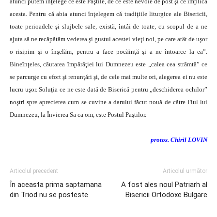
atunci putem înţelege ce este Paştile, de ce este nevoie de post şi ce implică
acesta. Pentru că abia atunci înţelegem că tradiţiile liturgice ale Bisericii,
toate perioadele şi slujbele sale, există, întâi de toate, cu scopul de a ne
ajuta să ne recăpătăm vederea şi gustul acestei vieţi noi, pe care atât de uşor
o risipim şi o înşelăm, pentru a face pocăinţă şi a ne întoarce la ea”.
Bineînţeles, căutarea împărăţiei lui Dumnezeu este „calea cea strâmtă” ce
se parcurge cu efort şi renunţări şi, de cele mai multe ori, alegerea ei nu este
lucru uşor. Soluţia ce ne este dată de Biserică pentru „deschiderea ochilor”
noştri spre aprecierea cum se cuvine a darului făcut nouă de către Fiul lui
Dumnezeu, la Învierea Sa ca om, este Postul Paştilor.
protos. Chiril LOVIN
Articolul precedent
Articolul următor
În aceasta prima saptamana
A fost ales noul Patriarh al
din Triod nu se posteste
Bisericii Ortodoxe Bulgare