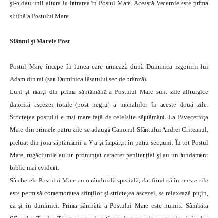
şi-o dau unii altora la intrarea în Postul Mare. Această Vecernie este prima
slujbă a Postului Mare.
Sfântul şi Marele Post
Postul Mare începe în lunea care urmează după Duminica izgonirii lui
Adam din rai (sau Duminica lăsatului sec de brânză).
Luni şi marţi din prima săptămănă a Postului Mare sunt zile aliturgice
datorită ascezei totale (post negru) a monahilor în aceste două zile.
Stricteţea postului e mai mare faţă de celelalte săptămâni. La Pavecerniţa
Mare din primele patru zile se adaugă Canonul Sfântului Andrei Criteanul,
preluat din joia săptămânii a V-a şi împărţit în patru secţiuni. În tot Postul
Mare, rugăciunile au un pronunţat caracter penitenţial şi au un fundament
biblic mai evident.
Sâmbetele Postului Mare au o rânduială specială, dat fiind că în aceste zile
este permisă comemorarea sfinţilor şi stricteţea ascezei, se relaxează puţin,
ca şi în duminici. Prima sâmbătă a Postului Mare este numită Sâmbăta