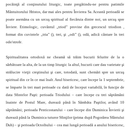
pocăinţă al conţinutului liturgic, toate pregătindu-ne pentru patimile
Mântuitorului Hristos, dar mai ales pentru Învierea Sa. Această perioadă se
poate asemăna cu un urcuş spiritual al fiecăruia dintre noi, un urcuş spre
Înviere. Etimologic, cuvântul „triod” provine din grecescul triodion ,
format din cuvintele „tria” (), trei, şi „odi” (), odă, adică cântare în trei
ode/strofe.
Spiritualitatea ortodoxă ne cheamă să trăim bucurii felurite de la o
sărbătoare la alta, de la un timp liturgic la altul, bucurii care dau varietate şi
strălucire vieţii creştinului şi care, totodată, sunt chemări spre un urcuş
spiritual din ce în ce mai înalt. Anul bisericesc, care începe la 1 septembrie,
se împarte în trei mari perioade cu dată de început variabilă, în funcţie de
data Sfintelor Paşti: perioada Triodului – care începe cu trei săptămâni
înainte de Postul Mare, durează până în Sâmbăta Paştilor, având 10
săptămâni; perioada Penticostarului – care începe din Duminica Învierii şi
durează până la Duminica tuturor Sfinţilor (prima după Pogorârea Sfântului
Duh) – şi perioada Octoihului – cea mai lungă perioadă a anului bisericesc,