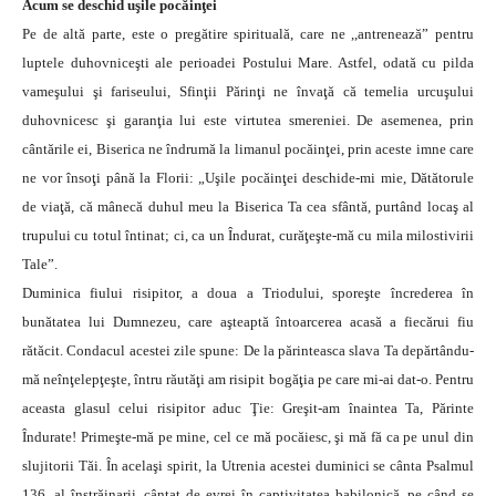
Acum se deschid uşile pocăinţei
Pe de altă parte, este o pregătire spirituală, care ne ,,antrenează” pentru
luptele duhovniceşti ale perioadei Postului Mare. Astfel, odată cu pilda
vameşului şi fariseului, Sfinţii Părinţi ne învaţă că temelia urcuşului
duhovnicesc şi garanţia lui este virtutea smereniei. De asemenea, prin
cântările ei, Biserica ne îndrumă la limanul pocăinţei, prin aceste imne care
ne vor însoţi până la Florii: „Uşile pocăinţei deschide-mi mie, Dătătorule
de viaţă, că mânecă duhul meu la Biserica Ta cea sfântă, purtând locaş al
trupului cu totul întinat; ci, ca un Îndurat, curăţeşte-mă cu mila milostivirii
Tale”.
Duminica fiului risipitor, a doua a Triodului, sporeşte încrederea în
bunătatea lui Dumnezeu, care aşteaptă întoarcerea acasă a fiecărui fiu
rătăcit. Condacul acestei zile spune: De la părinteasca slava Ta depărtându-
mă neînţelepţeşte, întru răutăţi am risipit bogăţia pe care mi-ai dat-o. Pentru
aceasta glasul celui risipitor aduc Ţie: Greşit-am înaintea Ta, Părinte
Îndurate! Primeşte-mă pe mine, cel ce mă pocăiesc, şi mă fă ca pe unul din
slujitorii Tăi. În acelaşi spirit, la Utrenia acestei duminici se cânta Psalmul
136, al înstrăinarii, cântat de evrei în captivitatea babilonică, pe când se