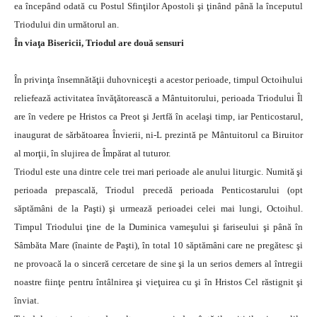
ea începând odată cu Postul Sfinţilor Apostoli şi ţinând până la începutul
Triodului din următorul an.
În viaţa Bisericii, Triodul are două sensuri
În privinţa însemnătăţii duhovniceşti a acestor perioade, timpul Octoihului
reliefează activitatea învăţătorească a Mântuitorului, perioada Triodului Îl
are în vedere pe Hristos ca Preot şi Jertfă în acelaşi timp, iar Penticostarul,
inaugurat de sărbătoarea Învierii, ni-L prezintă pe Mântuitorul ca Biruitor
al morţii, în slujirea de Împărat al tuturor.
Triodul este una dintre cele trei mari perioade ale anului liturgic. Numită şi
perioada prepascală, Triodul precedă perioada Penticostarului (opt
săptămâni de la Paşti) şi urmează perioadei celei mai lungi, Octoihul.
Timpul Triodului ţine de la Duminica vameşului şi fariseului şi până în
Sâmbăta Mare (înainte de Paşti), în total 10 săptămâni care ne pregătesc şi
ne provoacă la o sinceră cercetare de sine şi la un serios demers al întregii
noastre fiinţe pentru întâlnirea şi vieţuirea cu şi în Hristos Cel răstignit şi
înviat.