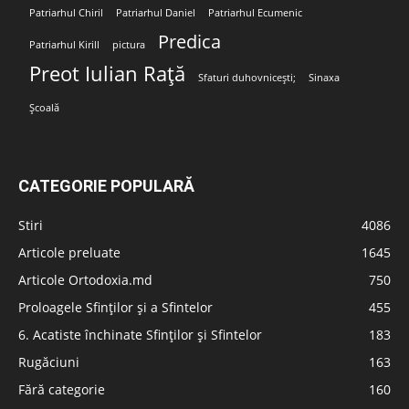
Patriarhul Chiril
Patriarhul Daniel
Patriarhul Ecumenic
Predica
Patriarhul Kirill
pictura
Preot Iulian Rață
Sfaturi duhovnicești;
Sinaxa
Școală
CATEGORIE POPULARĂ
Stiri
4086
Articole preluate
1645
Articole Ortodoxia.md
750
Proloagele Sfinților și a Sfintelor
455
6. Acatiste închinate Sfinților și Sfintelor
183
Rugăciuni
163
Fără categorie
160