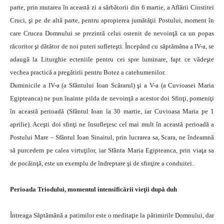
parte, prin mutarea în această zi a sărbătorii din 6 martie, a Aflării Cinstitei
Cruci, şi pe de altă parte, pentru apropierea jumătăţii Postului, moment în
care Crucea Domnului se prezintă celui ostenit de nevoinţă ca un popas
răcoritor şi dătător de noi puteri sufleteşti. Începând cu săptămâna a IV-a, se
adaugă la Liturghie ecteniile pentru cei spre luminare, fapt ce vădeşte
vechea practică a pregătirii pentru Botez a catehumenilor.
Duminicile a IV-a (a Sfântului Ioan Scărarul) şi a V-a (a Cuvioasei Maria
Egipteanca) ne pun înainte pilda de nevoinţă a acestor doi Sfinţi, pomeniţi
în această perioadă (Sfântul Ioan la 30 martie, iar Cuvioasa Maria pe 1
aprilie). Aceşti doi sfinţi ne însufleţesc cel mai mult în această perioadă a
Postului Mare – Sfântul Ioan Sinaitul, prin lucrarea sa, Scara, ne îndeamnă
să purcedem pe calea virtuţilor, iar Sfânta Maria Egipteanca, prin viaţa sa
de pocăinţă, este un exemplu de îndreptare şi de sfinţire a conduitei.
Perioada Triodului, momentul intensificării vieţii după duh
Întreaga Săptămână a patimilor este o meditaţie la pătimirile Domnului, dar