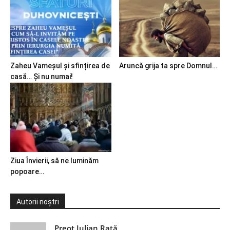
Zaheu Vameșul și sfințirea de
Aruncă grija ta spre Domnul…
casă… Și nu numai!
Ziua Învierii, să ne luminăm
popoare…
Autorii noștri
Preot Iulian Raţă