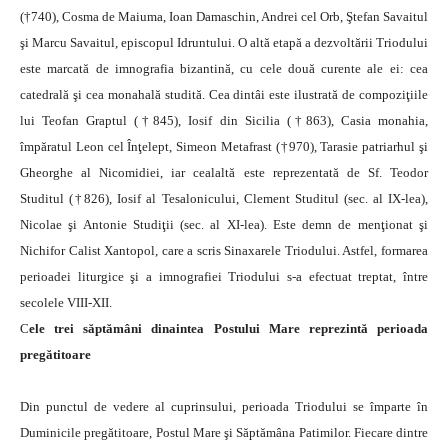
(†740), Cosma de Maiuma, Ioan Damaschin, Andrei cel Orb, Ştefan Savaitul
şi Marcu Savaitul, episcopul Idruntului. O altă etapă a dezvoltării Triodului
este marcată de imnografia bizantină, cu cele două curente ale ei: cea
catedrală şi cea monahală studită. Cea dintâi este ilustrată de compoziţiile
lui Teofan Graptul (†845), Iosif din Sicilia (†863), Casia monahia,
împăratul Leon cel Înţelept, Simeon Metafrast (†970), Tarasie patriarhul şi
Gheorghe al Nicomidiei, iar cealaltă este reprezentată de Sf. Teodor
Studitul (†826), Iosif al Tesalonicului, Clement Studitul (sec. al IX-lea),
Nicolae şi Antonie Studiţii (sec. al XI-lea). Este demn de menţionat şi
Nichifor Calist Xantopol, care a scris Sinaxarele Triodului. Astfel, formarea
perioadei liturgice şi a imnografiei Triodului s-a efectuat treptat, între
secolele VIII-XII.
C
ele trei săptămâni dinaintea Postului Mare reprezintă perioada
pregătitoare
Din punctul de vedere al cuprinsului, perioada Triodului se împarte în
Duminicile pregătitoare, Postul Mare şi Săptămâna Patimilor. Fiecare dintre