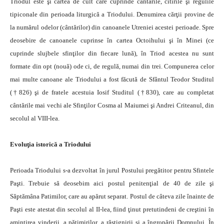
Triodul este şi cartea de cult care cuprinde cântările, citirile şi regulile
tipiconale din perioada liturgică a Triodului. Denumirea cărţii provine de
la numărul odelor (cântărilor) din canoanele Utreniei acestei perioade. Spre
deosebire de canoanele cuprinse în cartea Octoihului şi în Minei (ce
cuprinde slujbele sfinţilor din fiecare lună), în Triod acestea nu sunt
formate din opt (nouă) ode ci, de regulă, numai din trei. Compunerea celor
mai multe canoane ale Triodului a fost făcută de Sfântul Teodor Studitul
(†826) şi de fratele acestuia Iosif Studitul (†830), care au completat
cântările mai vechi ale Sfinţilor Cosma al Maiumei şi Andrei Criteanul, din
secolul al VIII-lea.
Evoluţia istorică a Triodului
Perioada Triodului s-a dezvoltat în jurul Postului pregătitor pentru Sfintele
Paşti. Trebuie să deosebim aici postul penitenţial de 40 de zile şi
Săptămâna Patimilor, care au apărut separat. Postul de câteva zile înainte de
Paşti este atestat din secolul al II-lea, fiind ţinut pretutindeni de creştini în
amintirea vinderii, a pătimirilor, a răstignirii şi a îngropării Domnului. În