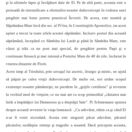
şi la ultimele fapte şi învăţături date de El. Pe de altă parte, aceasta este o
perioadă de intensificare a eforturilor noastre duhovniceşti în vederea unei
pregătiri mai bune pentru praznicul Învierii. De aceea, este numită şi
Săptămâna Mare încă din sec. al IV-lea, în Constituţiile Apostolice, iar acest
epitet a trecut la toate zilele acestei săptămâni. Inclusiv postul din această
săptămână, începând cu Sâmbăta lui Lazăr şi până în Sâmbăta Mare, este
văzut şi trăit ca un post mai special, de pregătire pentru Paşti şi o
continuare firească şi mai intensă a Postului Mare de 40 de zile, încheiat în
vinerea dinainte de Florii.
Acest timp al Triodului, prin urcuşul lui ascetic, liturgic şi mistic, ne ajută
să păşim pe calea vieţii duhovniceşti. De multe ori, noi uităm scopul
existenţei noastre pământeşti, ne pierdem în „grijile cotidiene” şi revenim
la vechiul mod de vieţuire, ce nu mai are ca scop primordial „căutarea mai
întâi a împărăţiei lui Dumnezeu şi a dreptăţii Sale”. Pr. Schmemann spunea
despre această revenire la viaţa lumească: „Cu adevărat, trăim ca şi când El
n-ar fi venit niciodată. Acesta este singurul păcat adevărat, păcatul
păcatelor, nesfârşita tristeţe şi tragedie a noastră. Dacă pricepem aceasta,