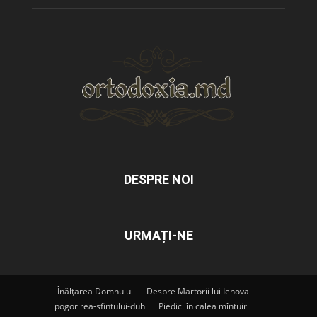
DESPRE NOI
URMAȚI-NE
Înălțarea Domnului
Despre Martorii lui Iehova
pogorirea-sfintului-duh
Piedici în calea mîntuirii