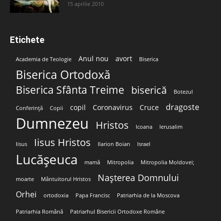
15 aprilie 2010
Etichete
Anul nou
avort
Academia de Teologie
Biserica
Biserica Ortodoxă
Biserica Sfânta Treime
biserică
Botezul
dragoste
copil
Coronavirus
Cruce
Conferință
Copii
Dumnezeu
Hristos
Icoana
Ierusalim
Iisus Hristos
Iisus
Ilarion Boian
Israel
Lucășeuca
mamă
Mitropolia
Mitropolia Moldovei;
Nașterea Domnului
moarte
Mântuitorul Hristos
Orhei
ortodoxia
Papa Francisc
Patriarhia de la Moscova
Patriarhia Română
Patriarhul Bisericii Ortodoxe Române