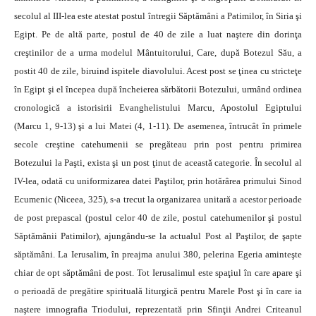
secolul al III-lea este atestat postul întregii Săptămâni a Patimilor, în Siria şi
Egipt. Pe de altă parte, postul de 40 de zile a luat naştere din dorinţa
creştinilor de a urma modelul Mântuitorului, Care, după Botezul Său, a
postit 40 de zile, biruind ispitele diavolului. Acest post se ţinea cu stricteţe
în Egipt şi el începea după încheierea sărbătorii Botezului, urmând ordinea
cronologică a istorisirii Evanghelistului Marcu, Apostolul Egiptului
(Marcu 1, 9-13) şi a lui Matei (4, 1-11). De asemenea, întrucât în primele
secole creştine catehumenii se pregăteau prin post pentru primirea
Botezului la Paşti, exista şi un post ţinut de această categorie. În secolul al
IV-lea, odată cu uniformizarea datei Paştilor, prin hotărârea primului Sinod
Ecumenic (Niceea, 325), s-a trecut la organizarea unitară a acestor perioade
de post prepascal (postul celor 40 de zile, postul catehumenilor şi postul
Săptămânii Patimilor), ajungându-se la actualul Post al Paştilor, de şapte
săptămâni. La Ierusalim, în preajma anului 380, pelerina Egeria aminteşte
chiar de opt săptămâni de post. Tot Ierusalimul este spaţiul în care apare şi
o perioadă de pregătire spirituală liturgică pentru Marele Post şi în care ia
naştere imnografia Triodului, reprezentată prin Sfinţii Andrei Criteanul