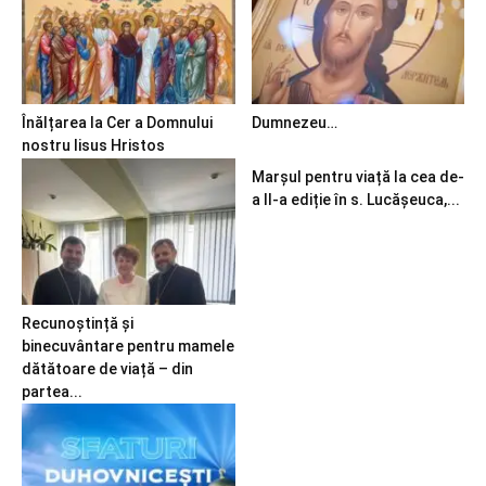
Înălțarea la Cer a Domnului
Dumnezeu…
nostru Iisus Hristos
Marșul pentru viață la cea de-
a II-a ediție în s. Lucășeuca,...
Recunoștință și
binecuvântare pentru mamele
dătătoare de viață – din
partea...