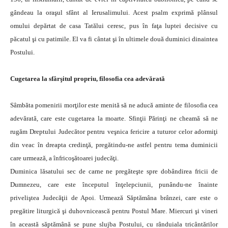
gândeau la oraşul sfânt al Ierusalimului. Acest psalm exprimă plânsul
omului depărtat de casa Tatălui ceresc, pus în faţa luptei decisive cu
păcatul şi cu patimile. El va fi cântat şi în ultimele două duminici dinaintea
Postului.
Cugetarea la sfârşitul propriu, filosofia cea adevărată
Sâmbăta pomenirii morţilor este menită să ne aducă aminte de filosofia cea
adevărată, care este cugetarea la moarte. Sfinţii Părinţi ne cheamă să ne
rugăm Dreptului Judecător pentru veşnica fericire a tuturor celor adormiţi
din veac în dreapta credinţă, pregătindu-ne astfel pentru tema duminicii
care urmează, a înfricoşătoarei judecăţi.
Duminica lăsatului sec de carne ne pregăteşte spre dobândirea fricii de
Dumnezeu, care este începutul înţelepciunii, punându-ne înainte
priveliştea Judecăţii de Apoi. Urmează Săptămâna brânzei, care este o
pregătire liturgică şi duhovnicească pentru Postul Mare. Miercuri şi vineri
în această săptămână se pune slujba Postului, cu rânduiala tricântărilor