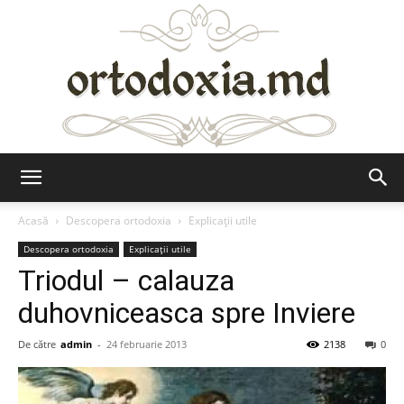
Ortodoxia.md
Acasă
Descopera ortodoxia
Explicații utile
Descopera ortodoxia
Explicații utile
Triodul – calauza
duhovniceasca spre Inviere
De către
admin
-
24 februarie 2013
2138
0