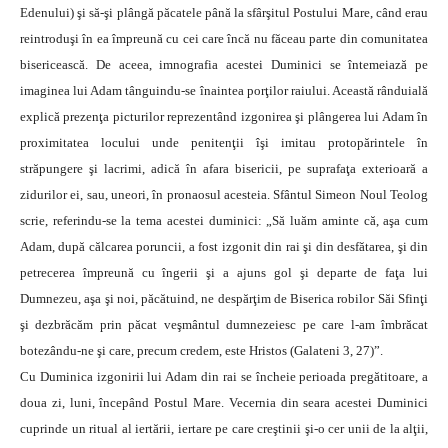
Edenului) şi să-şi plângă păcatele până la sfârşitul Postului Mare, când erau
reintroduşi în ea împreună cu cei care încă nu făceau parte din comunitatea
bisericească. De aceea, imnografia acestei Duminici se întemeiază pe
imaginea lui Adam tânguindu-se înaintea porţilor raiului. Această rânduială
explică prezenţa picturilor reprezentând izgonirea şi plângerea lui Adam în
proximitatea locului unde penitenţii îşi imitau protopărintele în
străpungere şi lacrimi, adică în afara bisericii, pe suprafaţa exterioară a
zidurilor ei, sau, uneori, în pronaosul acesteia. Sfântul Simeon Noul Teolog
scrie, referindu-se la tema acestei duminici: „Să luăm aminte că, aşa cum
Adam, după călcarea poruncii, a fost izgonit din rai şi din desfătarea, şi din
petrecerea împreună cu îngerii şi a ajuns gol şi departe de faţa lui
Dumnezeu, aşa şi noi, păcătuind, ne despărţim de Biserica robilor Săi Sfinţi
şi dezbrăcăm prin păcat veşmântul dumnezeiesc pe care l-am îmbrăcat
botezându-ne şi care, precum credem, este Hristos (Galateni 3, 27)”.
Cu Duminica izgonirii lui Adam din rai se încheie perioada pregătitoare, a
doua zi, luni, începând Postul Mare. Vecernia din seara acestei Duminici
cuprinde un ritual al iertării, iertare pe care creştinii şi-o cer unii de la alţii,