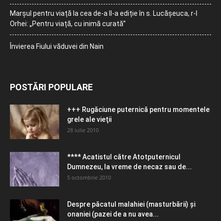
Marșul pentru viață la cea de-a II-a ediție în s. Lucășeuca, r-l
Orhei: „Pentru viață, cu inimă curată”
Învierea Fiului văduvei din Nain
POSTĂRI POPULARE
+++ Rugăciune puternică pentru momentele
grele ale vieţii
28 iulie 2010
**** Acatistul către Atotputernicul
Dumnezeu, la vreme de necaz sau de...
5 octombrie 2010
Despre păcatul malahiei (masturbării) şi
onaniei (pazei de a nu avea...