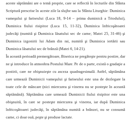
aceste săptămâni are o temă proprie, care se reflectă în lecturile din Sfânta
Scriptură prescrise în aceste zile la slujbe sau la Sfânta Liturghie: Duminica
vameşului şi fariseului (Luca 18, 9-14 – prima duminică a Triodului),
Duminica fiului risipitor (Luca 15, 11-32), Duminica înfricoşătoarei
judecăţi (numită şi Duminica lăsatului sec de carne; Matei 25, 31-46) şi
Duminica izgonirii lui Adam din rai, numită şi Duminica iertării sau
Duminica lăsatului sec de brânză (Matei 6, 14-21).
În această perioadă premergătoare, Biserica ne pregăteşte pentru postire, dar
ne şi introduce în atmosfera Postului Mare. Pe de o parte, există o gradaţie a
postirii, care ne obişnuieşte cu asceza quadragesimală. Astfel, săptămâna
care urmează Duminicii vameşului şi fariseului este una de dezlegare la
toate cele de mâncare (nici miercurea şi vinerea nu se posteşte în această
săptămână). Săptămâna care urmează Duminicii fiului risipitor este una
obişnuită, în care se posteşte miercurea şi vinerea, iar după Duminica
înfricoşătoarei judecăţi, în săptămâna numită a brânzei, nu se consumă
carne, ci doar ouă, peşte şi produse lactate.