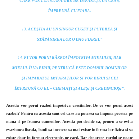
CARE VOR LUA STĂPÂNIRE DE ÎMPĂRAŢI, UN CEAS,
ÎMPREUNĂ CU FIARA.
13.
ACEŞTIA AU UN SINGUR CUGET ŞI PUTEREA ŞI
STĂPÂNIREA LOR O DAU FIAREI.”
14
.
EI VOR PORNI RĂZBOI ÎMPOTRIVA MIELULUI, DAR
MIELUL ÎI VA BIRUI, PENTRU CĂ ESTE DOMNUL DOMNILOR
ŞI ÎMPĂRATUL ÎMPĂRAŢILOR ŞI VOR BIRUI ŞI CEI
ÎMPREUNĂ CU EL – CHEMAŢI ŞI ALEŞI ŞI CREDINCIOŞI”.
Acestia vor porni razboi impotriva crestinilor. De ce vor porni acest
razboi? Pentru ca acestia sunt cei care au puterea sa impuna pecetea pe
mana si pe fruntea oamenilor
.
Acestia pot decide ca, pentru a se evita
evaziunea fiscala, banii sa inceteze sa mai existe in forma lor fizica si sa
existe doar in format electronic, pe card. Dar deoarece cardul se poate