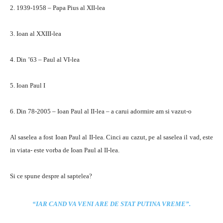
2. 1939-1958 – Papa Pius al XII-lea
3. Ioan al XXIII-lea
4. Din ’63 – Paul al VI-lea
5. Ioan Paul I
6. Din 78-2005 – Ioan Paul al II-lea – a carui adormire am si vazut-o
Al saselea a fost Ioan Paul al II-lea. Cinci au cazut, pe al saselea il vad, este
in viata- este vorba de Ioan Paul al II-lea.
Si ce spune despre al saptelea?
“IAR CAND VA VENI ARE DE STAT PUTINA VREME”.