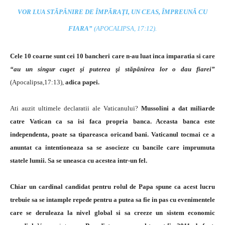
VOR LUA STĂPÂNIRE DE ÎMPĂRAŢI, UN CEAS, ÎMPREUNĂ CU
FIARA”
(APOCALIPSA, 17:12).
Cele 10 coarne sunt cei 10 bancheri care n-au luat inca imparatia si care
“au un singur cuget şi puterea şi stăpânirea lor o dau fiarei”
(Apocalipsa,17:13),
adica papei.
Ati auzit ultimele declaratii ale Vaticanului?
Mussolini a dat miliarde
catre Vatican ca sa isi faca propria banca. Aceasta banca este
independenta, poate sa tipareasca oricand bani. Vaticanul tocmai ce a
anuntat ca intentioneaza sa se asocieze cu bancile care imprumuta
statele lumii. Sa se uneasca cu acestea intr-un fel.
Chiar un cardinal candidat pentru rolul de Papa spune ca acest lucru
trebuie sa se intample repede pentru a putea sa fie in pas cu evenimentele
care se deruleaza la nivel global si sa creeze un sistem economic