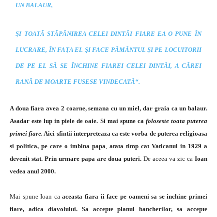
UN BALAUR,
ŞI TOATĂ STĂPÂNIREA CELEI DINTÂI FIARE EA O PUNE ÎN
LUCRARE, ÎN FAŢA EI. ŞI FACE PĂMÂNTUL ŞI PE LOCUITORII
DE PE EL SĂ SE ÎNCHINE FIAREI CELEI DINTÂI, A CĂREI
RANĂ DE MOARTE FUSESE VINDECATĂ
“.
A doua fiara avea 2 coarne, semana cu un miel, dar graia ca un balaur.
Asadar este lup in piele de oaie. Si mai spune ca
foloseste toata puterea
primei fiare.
Aici sfintii interpreteaza ca este vorba de puterea religioasa
si politica, pe care o imbina papa
,
atata timp cat Vaticanul in 1929 a
devenit stat. Prin urmare papa are doua puteri.
De aceea va zic ca
Ioan
vedea anul 2000.
Mai spune Ioan ca
aceasta fiara ii face pe oameni sa se inchine primei
fiare, adica diavolului.
Sa accepte planul bancherilor, sa accepte