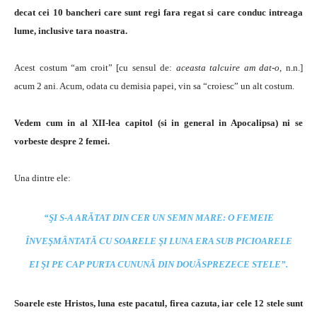
decat cei 10 bancheri care sunt regi fara regat si care conduc intreaga
lume, inclusive tara noastra.
Acest costum “am croit” [cu sensul de:
aceasta talcuire am dat-o
, n.n.]
acum 2 ani. Acum, odata cu demisia papei, vin sa “croiesc” un alt costum.
Vedem cum in al XII-lea capitol (si in general in Apocalipsa) ni se
vorbe
ste despre 2 femei.
Una dintre ele:
“ŞI S-A ARĂTAT DIN CER UN SEMN MARE: O FEMEIE
ÎNVEŞMÂNTATĂ CU SOARELE ŞI LUNA ERA SUB PICIOARELE
EI ŞI PE CA
P PURTA CUNUNĂ DIN DOUĂSPREZECE STELE”.
Soarele este Hristos, luna este pacatul, firea cazuta, iar cele 12 stele sunt