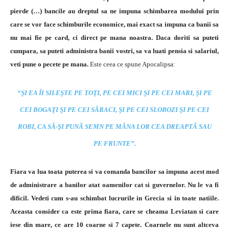
pierde (…) bancile au dreptul sa ne impuna schimbarea modului prin
care se vor face schimburile economice, mai exact sa impuna ca banii sa
nu mai fie pe card, ci direct pe mana noastra. Daca doriti sa puteti
cumpara, sa puteti administra banii vostri, sa va luati pensia si salariul,
veti pune o pecete pe mana.
Este ceea ce spune Apocalipsa:
“ŞI EA ÎI SILEŞTE PE TOŢI, PE CEI MICI ŞI PE CEI MARI, ŞI PE
CEI BOGAŢI ŞI PE CEI SĂRACI, ŞI PE CEI SLOBOZI ŞI PE CEI
ROBI, CA SĂ-ŞI PUNĂ SEMN PE MÂNA LOR CEA DREAPTĂ SAU
PE FRUNTE”.
Fiara va lua toata puterea si va comanda bancilor sa impuna acest mod
de administrare a banilor atat oamenilor cat si guvernelor. Nu le va fi
dificil.
Vedeti cum s-au schimbat lucrurile in Grecia si in toate natiile.
Aceasta consider ca este prima fiara, care se cheama Leviatan si care
iese din mare, ce are 10 coarne si 7 capete. Coarnele nu sunt altceva