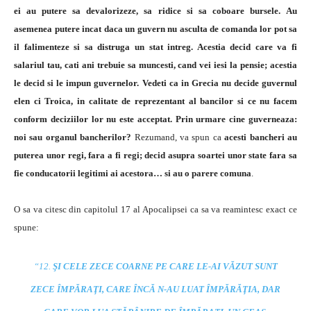
ei au putere sa devalorizeze, sa ridice si sa coboare bursele.
Au
asemenea putere incat daca un guvern nu asculta de comanda lor pot sa
il falimenteze si sa distruga un stat intreg. Acestia decid care va fi
salariul tau, cati ani trebuie sa muncesti, cand vei iesi la pensie; acestia
le decid si le impun guvernelor.
Vedeti ca in Grecia nu decide guvernul
elen ci Troica, in calitate de reprezentant al bancilor si ce nu facem
conform deciziilor lor nu este acceptat. Prin urmare cine guverneaza:
noi sau organul bancherilor?
Rezumand, va spun ca
acesti bancheri au
puterea unor regi, fara a fi regi; decid asupra soartei unor state fara sa
fie conducatorii legitimi ai acestora… si au o parere comuna
.
O sa va citesc din capitolul 17 al Apocalipsei ca sa va reamintesc exact ce
spune:
“12.
ŞI CELE ZECE COARNE PE CARE LE-AI VĂZUT SUNT
ZECE ÎMPĂRAŢI, CARE ÎNCĂ N-AU LUAT ÎMPĂRĂŢIA, DAR