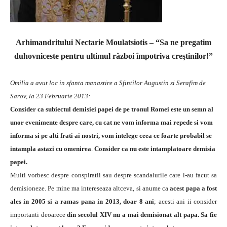
Arhimandritului Nectarie Moulatsiotis – “Sa ne pregatim
duhovniceste pentru ultimul război împotriva creştinilor!”
Omilia a avut loc in sfanta manastire a Sfintilor Augustin si Serafim de
Sarov, la 23 Februarie 2013:
Consider ca subiectul demisiei papei de pe tronul Romei este un semn al
unor evenimente despre care, cu cat ne vom informa mai repede si vom
informa si pe alti frati ai nostri, vom intelege ceea ce foarte probabil se
intampla astazi cu omenirea
.
Consider ca nu este intamplatoare demisia
papei.
Multi vorbesc despre conspiratii sau despre scandalurile care l-au facut sa
demisioneze. Pe mine ma intereseaza altceva, si anume ca
acest papa a fost
ales in 2005 si a ramas pana in 2013, doar 8 ani
; acesti ani ii consider
importanti deoarece
din secolul XIV nu a mai demisionat alt papa. Sa fie