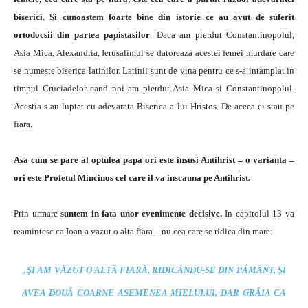
biserici. Si cunoastem foarte bine din istorie ce au avut de suferit
ortodocsii din partea papistasilor
.
Daca am pierdut Constantinopolul,
Asia Mica, Alexandria, Ierusalimul se datoreaza acestei femei murdare care
se numeste biserica latinilor. Latinii sunt de vina pentru ce s-a intamplat in
timpul Cruciadelor cand noi am pierdut Asia Mica si Constantinopolul.
Acestia s-au luptat cu adevarata Biserica a lui Hristos. De aceea ei stau pe
fiara.
Asa cum se pare al optulea papa
ori este insusi Antihrist – o varianta –
ori este Profetul Mincinos cel care il va inscauna pe Antihrist.
Prin urmare
suntem in fata unor evenimente decisive.
In capitolul 13 va
reamintesc ca Ioan a vazut o alta fiara – nu cea care se ridica din mare:
„
ŞI AM VĂZUT O ALTĂ FIARĂ, RIDICÂNDU-SE DIN PĂMÂNT, ŞI
AVEA DOUĂ COARNE ASEMENEA MIELULUI, DAR GRĂIA CA