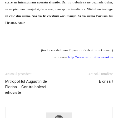
stare sa intampinam aceasta situatie.
Dar nu trebuie sa ne deznadajduim,
sa ne pierdem curajul si, de aceea, Ioan spune imediat ca
Mielul va invinge
in cele din urma. Asa va fi:
crestinii vor invinge
. Si va urma Parusia lui
Hristos.
Amin!
(traducere de Elena P. pentru Razboi intru Cuvant)
site sursa
http://www.razbointrucuvant.ro
Articolul precedent
Articolul următor
Mitropolitul Augustin de
E criză !
Florina – Contra holerei
iehoviste