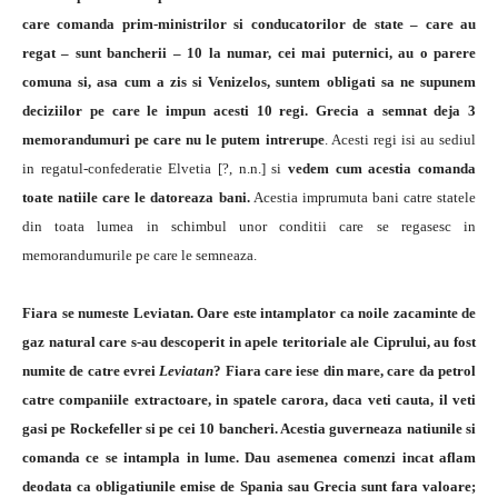
care comanda prim-ministrilor si conducatorilor de state – care au
regat – sunt bancherii – 10 la numar, cei mai puternici, au o parere
comuna si, asa cum a zis si Venizelos, suntem obligati sa ne supunem
deciziilor pe care le impun acesti 10 regi.
Grecia a semnat deja 3
memorandumuri pe care nu le putem intrerupe
. Acesti regi isi au sediul
in regatul-confederatie Elvetia [?, n.n.] si
vedem cum acestia comanda
toate natiile care le datoreaza bani.
Acestia imprumuta bani catre statele
din toata lumea in schimbul unor conditii care se regasesc in
memorandumurile pe care le semneaza.
Fiara se numeste Leviatan.
Oare este intamplator ca noile zacaminte de
gaz natural care s-au descoperit in apele teritoriale ale Ciprului, au fost
numite de catre evrei
Leviatan
? Fiara care iese din mare, care da petrol
catre companiile extractoare, in spatele carora, daca veti cauta, il veti
gasi pe Rockefeller si pe cei 10 bancheri. Acestia guverneaza natiunile si
comanda ce se intampla in lume. Dau asemenea comenzi incat aflam
deodata ca obligatiunile emise de Spania sau Grecia sunt fara valoare;