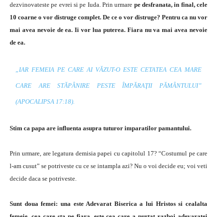
dezvinovateste pe evrei si pe Iuda. Prin urmare
pe desfranata, in final, cele
10 coarne o vor distruge complet. De ce o vor distruge? Pentru ca nu vor
mai avea nevoie de ea. Ii vor lua puterea. Fiara nu va mai avea nevoie
de ea.
„
IAR FEMEIA PE CARE AI VĂZUT-O ESTE CETATEA CEA MARE
CARE ARE STĂPÂNIRE PESTE ÎMPĂRAŢII PĂMÂNTULUI”
(APOCALIPSA 17:18).
Stim ca papa are influenta asupra tuturor imparatilor pamantului.
Prin urmare, are legatura demisia papei cu capitolul 17? “Costumul pe care
l-am cusut” se potriveste cu ce se intampla azi? Nu o voi decide eu; voi veti
decide daca se potriveste.
Sunt doua femei: una este Adevarat Biserica a lui Hristos si cealalta
femeie, cea care sta pe fiara, este cea care a purtat razboi adevaratei