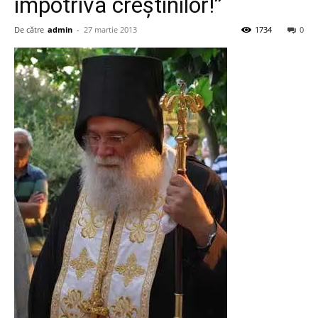
împotriva creştinilor!”
De către
admin
-
27 martie 2013
1734
0