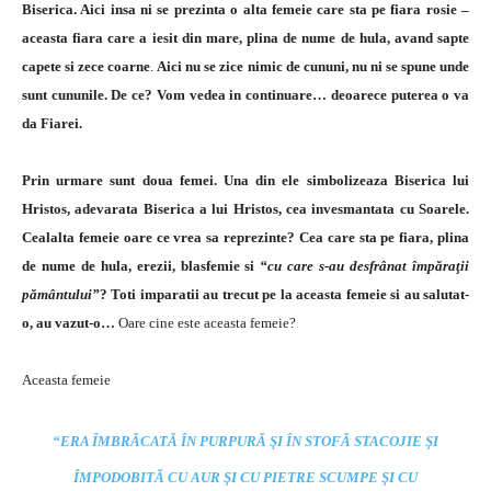
Biserica. Aici insa ni se prezinta o alta femeie care sta pe fiara rosie –
aceasta fiara care a iesit din mare, plina de nume de hula, avand sapte
capete si zece coarne
.
Aici nu se zice nimic de cununi, nu ni se spune unde
sunt cununile. De ce? Vom vedea in continuare… deoarece puterea o va
da Fiarei.
Prin urmare sunt doua femei. Una din ele simbolizeaza Biserica lui
Hristos, adevarata Biserica a lui Hristos, cea invesmantata cu Soarele.
Cealalta femeie oare ce vrea sa reprezinte? Cea care sta pe fiara, plina
de nume de hula, erezii, blasfemie si
“cu care s-au desfrânat împăraţii
pământului”
?
Toti imparatii au trecut pe la aceasta femeie si au salutat-
o, au vazut-o…
Oare cine este aceasta femeie?
Aceasta femeie
“ERA ÎMBRĂCATĂ ÎN PURPURĂ ŞI ÎN STOFĂ STACOJIE ŞI
ÎMPODOBITĂ CU AUR ŞI CU PIETRE SCUMPE ŞI CU