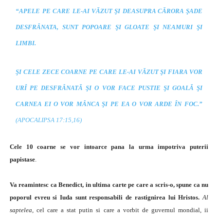
“APELE PE CARE LE-AI VĂZUT ŞI DEASUPRA CĂRORA ŞADE
DESFRÂNATA, SUNT POPOARE ŞI GLOATE ŞI NEAMURI ŞI
LIMBI.
ŞI CELE ZECE COARNE PE CARE LE-AI VĂZUT ŞI FIARA VOR
URÎ PE DESFRÂNATĂ ŞI O VOR FACE PUSTIE ŞI GOALĂ ŞI
CARNEA EI O VOR MÂNCA ŞI PE EA O VOR ARDE ÎN FOC.”
(APOCALIPSA 17:15,16)
Cele 10 coarne se vor
intoarce pana la urma impotriva puterii
papistase
.
Va reamintesc ca Benedict, in ultima carte pe care a scris-o, spune ca nu
poporul evreu si Iuda sunt responsabili de rastignirea lui Hristos.
Al
saptelea
, cel care a stat putin si care a vorbit de guvernul mondial, ii