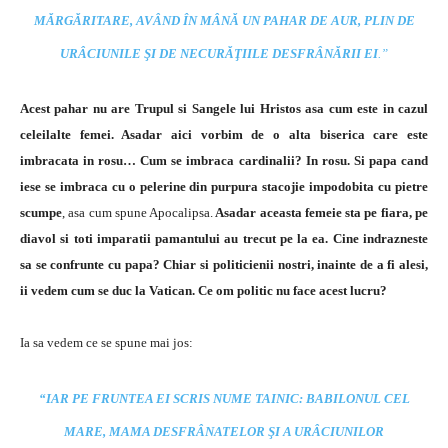
MĂRGĂRITARE, AVÂND ÎN MÂNĂ UN PAHAR DE AUR, PLIN DE
URÂCIUNILE ŞI DE NECURĂŢIILE DESFRÂNĂRII EI
.”
Acest pahar nu are Trupul si Sangele lui Hristos asa cum este in cazul
celeilalte femei. Asadar aici vorbim de o alta biserica care este
imbracata in rosu…
Cum se imbraca cardinalii? In rosu. Si papa cand
iese se imbraca cu o pelerine din purpura stacojie impodobita cu pietre
scumpe
, asa cum spune Apocalipsa.
Asadar aceasta femeie sta pe fiara, pe
diavol si toti imparatii pamantului au trecut pe la ea. Cine indrazneste
sa se confrunte cu papa? Chiar si politicienii nostri, inainte de a fi alesi,
ii vedem cum se duc la Vatican. Ce om politic nu face acest lucru?
Ia sa vedem ce se spune mai jos:
“IAR PE FRUNTEA EI SCRIS NUME TAINIC: BABILONUL CEL
MARE, MAMA DESFRÂNATELOR ŞI A URÂCIUNILOR