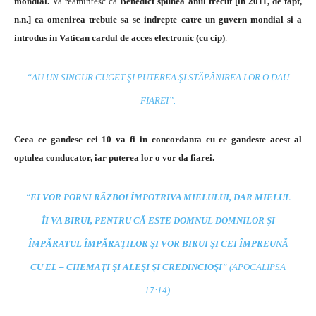
mondial.
Va reamintesc ca
Benedict spunea anul trecut [in 2011, de fapt,
n.n.] ca omenirea trebuie sa se indrepte catre un guvern mondial si a
introdus in Vatican cardul de acces electronic (cu cip)
.
“AU UN SINGUR CUGET ŞI PUTEREA ŞI STĂPÂNIREA LOR O DAU
FIAREI”.
Ceea ce gandesc cei 10 va fi in concordanta cu ce gandeste acest al
optulea conducator, iar puterea lor o vor da fiarei.
“
EI VOR PORNI RĂZBOI ÎMPOTRIVA MIELULUI, DAR MIELUL
ÎI VA BIRUI, PENTRU CĂ ESTE DOMNUL DOMNILOR ŞI
ÎMPĂRATUL ÎMPĂRAŢILOR ŞI VOR BIRUI ŞI CEI ÎMPREUNĂ
CU EL – CHEMAŢI ŞI ALEŞI ŞI CREDINCIOŞI
”
(APOCALIPSA
17:14).