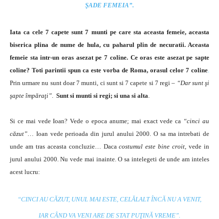
ŞADE FEMEIA”.
Iata ca cele 7 capete sunt 7 munti pe care sta aceasta femeie, aceasta
biserica plina de nume de hula, cu paharul plin de necuratii. Aceasta
femeie sta intr-un oras asezat pe 7 coline. Ce oras este asezat pe sapte
coline? Toti parintii spun ca este vorba de Roma, orasul celor 7 coline
.
Prin urmare nu sunt doar 7 munti, ci sunt si 7 capete si 7 regi –
“Dar sunt şi
şapte împăraţi”
.
Sunt si munti si regi; si una si alta
.
Si ce mai vede Ioan? Vede o epoca anume; mai exact vede ca
“cinci au
căzut”
… Ioan vede perioada din jurul anului 2000. O sa ma intrebati de
unde am tras aceasta concluzie… Daca
costumul este bine croit
, vede in
jurul anului 2000. Nu vede mai inainte. O sa intelegeti de unde am inteles
acest lucru:
“CINCI AU CĂZUT, UNUL MAI ESTE, CELĂLALT ÎNCĂ NU A VENIT,
IAR CÂND VA VENI ARE DE STAT PUŢINĂ VREME”.