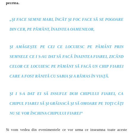
pecetea.
„ŞI FACE SEMNE MARI, ÎNCÂT ŞI FOC FACE SĂ SE POGOARE
DIN CER, PE PĂMÂNT, ÎNAINTEA OAMENILOR,
ŞI AMĂGEŞTE PE CEI CE LOCUIESC PE PĂMÂNT PRIN
SEMNELE CE I S-AU DAT SĂ FACĂ ÎNAINTEA FIAREI, ZICÂND
CELOR CE LOCUIESC PE PĂMÂNT SĂ FACĂ UN CHIP FIAREI
CARE A FOST RĂNITĂ CU SABIA ŞI A RĂMAS ÎN VIAŢĂ.
ŞI I S-A DAT EI SĂ INSUFLE DUH CHIPULUI FIAREI, CA
CHIPUL FIAREI SĂ ŞI GRĂIASCĂ ŞI SĂ OMOARE PE TOŢI CÂŢI
NU SE VOR ÎNCHINA CHIPULUI FIAREI”
Si vom vedea din evenimentele ce vor urma ce inseamna toate aceste