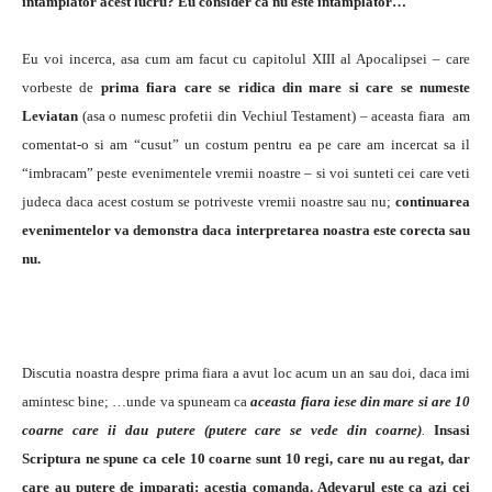
intamplator acest lucru?
Eu consider ca nu este intamplator…
Eu voi incerca, asa cum am facut cu capitolul XIII al Apocalipsei – care
vorbeste de
prima fiara care se ridica din mare si care se numeste
Leviatan
(asa o numesc profetii din Vechiul Testament) – aceasta fiara am
comentat-o si am “cusut” un costum pentru ea pe care am incercat sa il
“imbracam” peste evenimentele vremii noastre – si voi sunteti cei care veti
judeca daca acest costum se potriveste vremii noastre sau nu;
continuarea
evenimentelor va demonstra daca interpretarea noastra este corecta sau
nu.
Discutia noastra despre prima fiara a avut loc acum un an sau doi, daca imi
amintesc bine; …unde va spuneam ca
aceasta fiara iese din mare si are 10
coarne care ii dau putere (putere care se vede din coarne)
.
Insasi
Scriptura ne spune ca cele 10 coarne sunt 10 regi, care nu au regat, dar
care au putere de imparati: acestia comanda. Adevarul este ca azi cei