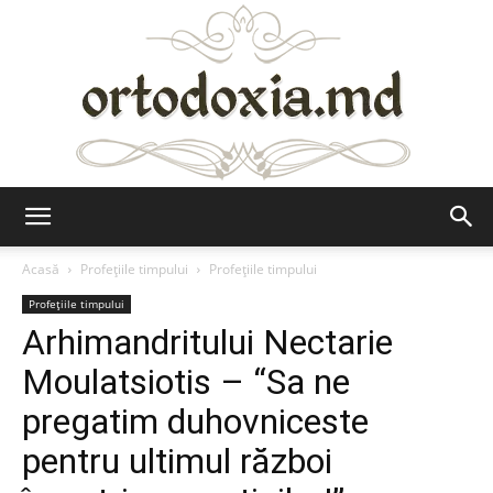
Ortodoxia.md
Acasă
Profețiile timpului
Profețiile timpului
Profețiile timpului
Arhimandritului Nectarie
Moulatsiotis – “Sa ne
pregatim duhovniceste
pentru ultimul război