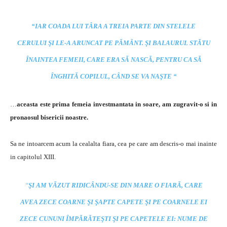
“IAR COADA LUI TÂRA A TREIA PARTE DIN STELELE
CERULUI ŞI LE-A ARUNCAT PE PĂMÂNT. ŞI BALAURUL STĂTU
ÎNAINTEA FEMEII, CARE ERA SĂ NASCĂ, PENTRU CA SĂ
ÎNGHITĂ COPILUL, CÂND SE VA NAŞTE “
…
aceasta este prima femeia investmantata in soare, am zugravit-o si in
pronaosul bisericii noastre.
Sa ne intoarcem acum la cealalta fiara, cea pe care am descris-o mai inainte
in capitolul XIII.
“
ŞI AM VĂZUT RIDICÂNDU-SE DIN MARE O FIARĂ, CARE
AVEA ZECE COARNE ŞI ŞAPTE CAPETE ŞI PE COARNELE EI
ZECE CUNUNI ÎMPĂRĂTEŞTI ŞI PE CAPETELE EI: NUME DE