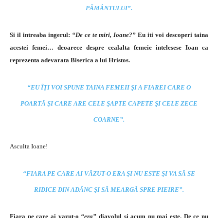
PĂMÂNTULUI”.
Si il intreaba ingerul:
“De ce te miri, Ioane?”
Eu iti voi descoperi taina
acestei femei… deoarece despre cealalta femeie intelesese Ioan ca
reprezenta adevarata Biserica a lui Hristos.
“EU ÎŢI VOI SPUNE TAINA FEMEII ŞI A FIAREI CARE O
POARTĂ ŞI CARE ARE CELE ŞAPTE CAPETE ŞI CELE ZECE
COARNE”.
Asculta Ioane!
“FIARA PE CARE AI VĂZUT-O ERA ŞI NU ESTE ŞI VA SĂ SE
RIDICE DIN ADÂNC ŞI SĂ MEARGĂ SPRE PIEIRE”.
Fiara pe care ai vazut-o
“era”
diavolul si acum nu mai este. De ce nu