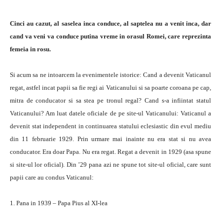
Cinci au cazut, al saselea inca conduce, al saptelea nu a venit inca, dar
cand va veni va conduce putina vreme in orasul Romei, care reprezinta
femeia in rosu.
Si acum sa ne intoarcem la evenimentele istorice: Cand a devenit Vaticanul
regat, astfel incat papii sa fie regi ai Vaticanului si sa poarte coroana pe cap,
mitra de conducator si sa stea pe tronul regal? Cand s-a infiintat statul
Vaticanului? Am luat datele oficiale de pe site-ul Vaticanului: Vaticanul a
devenit stat independent in continuarea statului eclesiastic din evul mediu
din 11 februarie 1929. Prin urmare mai inainte nu era stat si nu avea
conducator. Era doar Papa. Nu era regat. Regat a devenit in 1929 (asa spune
si site-ul lor oficial). Din ’29 pana azi ne spune tot site-ul oficial, care sunt
papii care au condus Vaticanul:
1. Pana in 1939 – Papa Pius al XI-lea