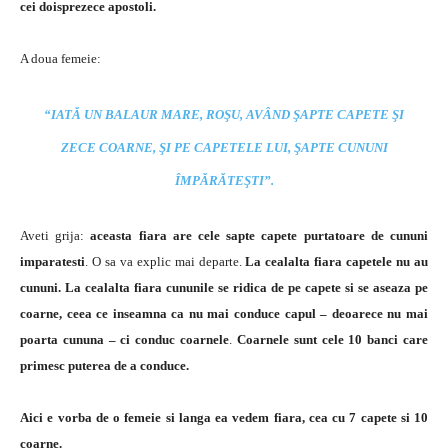
cei doisprezece apostoli.
A doua femeie:
“IATĂ UN BALAUR MARE, ROŞU, AVÂND ŞAPTE CAPETE ŞI
ZECE COARNE, ŞI PE CAPETELE LUI, ŞAPTE CUNUNI
ÎMPĂRĂTEŞTI”.
Aveti grija:
aceasta fiara are cele sapte capete purtatoare de cununi
imparatesti
. O sa va explic mai departe.
La cealalta fiara capetele nu au
cununi. La cealalta fiara cununile se ridica de pe capete si se aseaza pe
coarne, ceea ce inseamna ca nu mai conduce capul – deoarece nu mai
poarta cununa – ci conduc coarnele
.
Coarnele sunt cele 10 banci care
primesc puterea de a conduce.
Aici e vorba de o femeie si langa ea vedem fiara, cea cu 7 capete si 10
coarne.