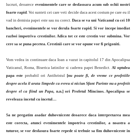
lucruri, deoarece
evenimentele care se desfasoara acum sub ochii nostri
foarte rapid
. Voi sunteti cei care veti decide daca acest costum pe care eu il
vad in demisia papei este sau nu corect.
Daca se va uni Vaticanul cu cei 10
bancheri, evenimentele se vor derula foarte rapid. Si vor incepe imediat
razboi impotriva crestinilor. Adica tot ce este crestin vor submina. Vor
cere sa se puna pecetea. Crestinii care se vor opune vor fi prigoniti.
Vom vedea in continuare daca Ioan a vazut in capitolul 17 din Apocalipsa
Vaticanul, Roma, Biserica latinilor si caderea papei Benedict.
Al optulea
papa este
probabil ori Antihristul
[
nu poate fi, de vreme ce profetiile
despre acela il arata limpede ca evreu si niciun Sfant Parinte nu a profetit
despre el ca fiind un Papa,
n.n.] ori Profetul Mincinos. Apocalipsa se
reveleaza incetul cu incetul…
Sa ne pregatim asadar duhovniceste deoarece daca interpretarea mea
este corecta, atunci evenimentele impotriva crestinilor, a noastra a
tuturor, se vor desfasura foarte repede si trebuie sa fim duhovniceste in