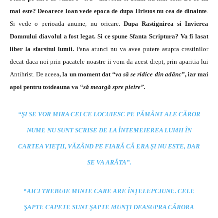
mai este? Deoarece Ioan vede epoca de dupa Hristos nu cea de dinainte
.
Si vede o perioada anume, nu oricare.
Dupa Rastignirea si Invierea
Domnului diavolul a fost legat. Si ce spune Sfanta Scriptura? Va fi lasat
liber la sfarsitul lumii.
Pana atunci nu va avea putere asupra crestinilor
decat daca noi prin pacatele noastre ii vom da acest drept, prin aparitia lui
Antihrist. De aceea
, la un moment dat
“va să se ridice din adânc”
, iar mai
apoi pentru totdeauna va
“să meargă spre pieire”.
“ŞI SE VOR MIRA CEI CE LOCUIESC PE PĂMÂNT ALE CĂROR
NUME NU SUNT SCRISE DE LA ÎNTEMEIEREA LUMII ÎN
CARTEA VIEŢII, VĂZÂND PE FIARĂ CĂ ERA ŞI NU ESTE, DAR
SE VA ARĂTA”.
“AICI TREBUIE MINTE CARE ARE ÎNŢELEPCIUNE. CELE
ŞAPTE CAPETE SUNT ŞAPTE MUNŢI DEASUPRA CĂRORA