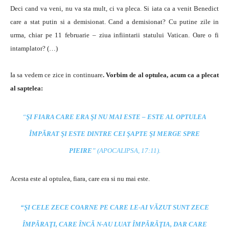
Deci cand va veni, nu va sta mult, ci va pleca. Si iata ca a venit Benedict
care a stat putin si a demisionat. Cand a demisionat? Cu putine zile in
urma, chiar pe 11 februarie – ziua infiintarii statului Vatican. Oare o fi
intamplator? (…)
Ia sa vedem ce zice in continuare
. Vorbim de al optulea, acum ca a plecat
al saptelea:
“
ŞI FIARA CARE ERA ŞI NU MAI ESTE – ESTE AL OPTULEA
ÎMPĂRAT ŞI ESTE DINTRE CEI ŞAPTE ŞI MERGE SPRE
PIEIRE
”
(APOCALIPSA, 17:11).
Acesta este al optulea, fiara, care era si nu mai este.
“ŞI CELE ZECE COARNE PE CARE LE-AI VĂZUT SUNT ZECE
ÎMPĂRAŢI, CARE ÎNCĂ N-AU LUAT ÎMPĂRĂŢIA, DAR CARE