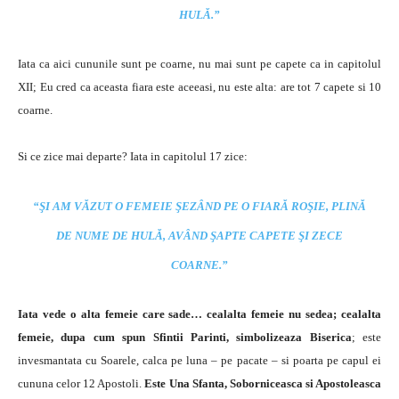
HULĂ.”
Iata ca aici cununile sunt pe coarne, nu mai sunt pe capete ca in capitolul
XII; Eu cred ca aceasta fiara este aceeasi, nu este alta: are tot 7 capete si 10
coarne.
Si ce zice mai departe? Iata in capitolul 17 zice:
“ŞI AM VĂZUT O FEMEIE ŞEZÂND PE O FIARĂ ROŞIE, PLINĂ
DE NUME DE HULĂ, AVÂND ŞAPTE CAPETE ŞI ZECE
COARNE.”
Iata vede o alta femeie care sade… cealalta femeie nu sedea; cealalta
femeie, dupa cum spun Sfintii Parinti, simbolizeaza Biserica
; este
invesmantata cu Soarele, calca pe luna – pe pacate – si poarta pe capul ei
cununa celor 12 Apostoli.
Este Una Sfanta, Soborniceasca si Apostoleasca