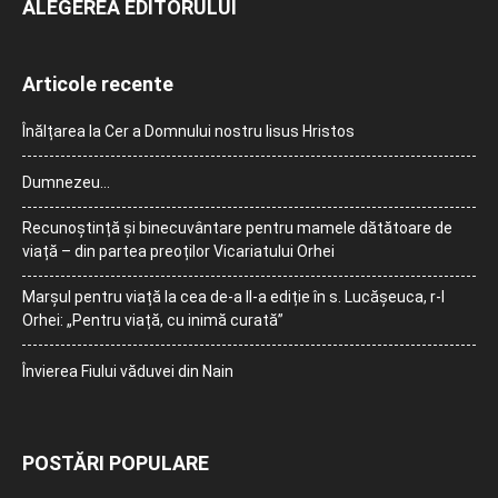
ALEGEREA EDITORULUI
Articole recente
Înălțarea la Cer a Domnului nostru Iisus Hristos
Dumnezeu…
Recunoștință și binecuvântare pentru mamele dătătoare de
viață – din partea preoților Vicariatului Orhei
Marșul pentru viață la cea de-a II-a ediție în s. Lucășeuca, r-l
Orhei: „Pentru viață, cu inimă curată”
Învierea Fiului văduvei din Nain
POSTĂRI POPULARE