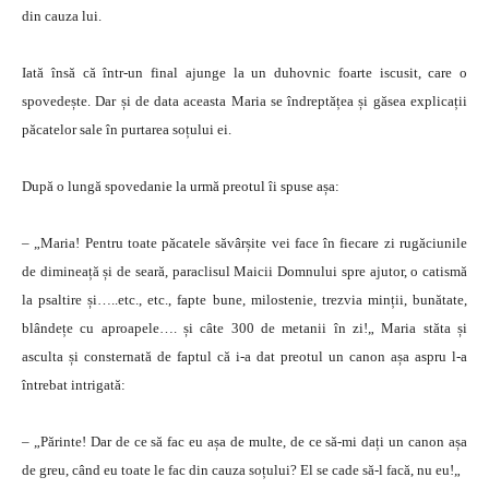
din cauza lui.
Iată însă că într-un final ajunge la un duhovnic foarte iscusit, care o
spovedește. Dar și de data aceasta Maria se îndreptățea și găsea explicații
păcatelor sale în purtarea soțului ei.
După o lungă spovedanie la urmă preotul îi spuse așa:
– „Maria! Pentru toate păcatele săvârșite vei face în fiecare zi rugăciunile
de dimineață și de seară, paraclisul Maicii Domnului spre ajutor, o catismă
la psaltire și…..etc., etc., fapte bune, milostenie, trezvia minții, bunătate,
blândețe cu aproapele…. și câte 300 de metanii în zi!„ Maria stăta și
asculta și consternată de faptul că i-a dat preotul un canon așa aspru l-a
întrebat intrigată:
– „Părinte! Dar de ce să fac eu așa de multe, de ce să-mi dați un canon așa
de greu, când eu toate le fac din cauza soțului? El se cade să-l facă, nu eu!„