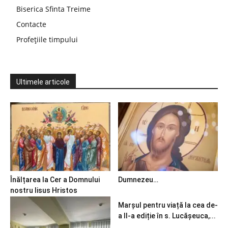
Biserica Sfinta Treime
Contacte
Profețiile timpului
Ultimele articole
Înălțarea la Cer a Domnului
Dumnezeu…
nostru Iisus Hristos
Marșul pentru viață la cea de-
a II-a ediție în s. Lucășeuca,...