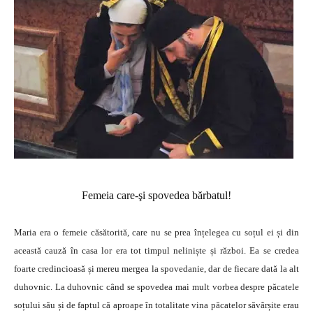
Femeia care-şi spovedea bărbatul!
Maria era o femeie căsătorită, care nu se prea înțelegea cu soțul ei și din
această cauză în casa lor era tot timpul neliniște și război. Ea se credea
foarte credincioasă și mereu mergea la spovedanie, dar de fiecare dată la alt
duhovnic. La duhovnic când se spovedea mai mult vorbea despre păcatele
soțului său și de faptul că aproape în totalitate vina păcatelor săvârșite erau