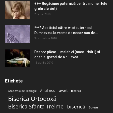
+++ Rugăciune puternică pentru momentele
grele ale vieţii
28 iulie 2010
**** Acatistul către Atotputernicul
Dumnezeu, la vreme de necaz sau de...
5 octombrie 2010
Despre păcatul malahiei (masturbării) şi
onaniei (pazei de a nu avea...
15 aprilie 2010
Etichete
Anul nou
avort
Academia de Teologie
Biserica
Biserica Ortodoxă
Biserica Sfânta Treime
biserică
Botezul