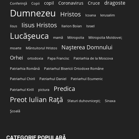
dragoste
copil
Coronavirus
Cruce
Conferință
Copii
Dumnezeu
Hristos
Icoana
Ierusalim
Iisus Hristos
Iisus
Ilarion Boian
Israel
Lucășeuca
mamă
Mitropolia
Mitropolia Moldovei;
Nașterea Domnului
moarte
Mântuitorul Hristos
Orhei
ortodoxia
Papa Francisc
Patriarhia de la Moscova
Patriarhia Română
Patriarhul Bisericii Ortodoxe Române
Patriarhul Chiril
Patriarhul Daniel
Patriarhul Ecumenic
Predica
Patriarhul Kirill
pictura
Preot Iulian Rață
Sfaturi duhovnicești;
Sinaxa
Școală
CATEGORIE POPULARĂ