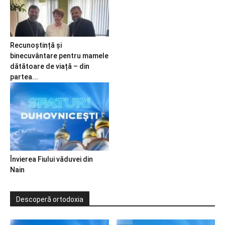
Recunoștință și
binecuvântare pentru mamele
dătătoare de viață – din
partea...
Învierea Fiului văduvei din
Nain
Descoperă ortodoxia