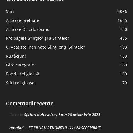
Stiri
4086
Articole preluate
1645
Articole Ortodoxia.md
750
Proloagele Sfinților și a Sfintelor
455
6. Acatiste închinate Sfinților și Sfintelor
183
Rugăciuni
163
Fără categorie
160
Poezia religioasă
160
Stiri religioase
79
Comentarii recente
Sfaturi duhovnicești din 20 octombrie 2024
Doina
la
amalad
SF SILUAN ATHONITUL -11/ 24 SEPEMBRIE
la