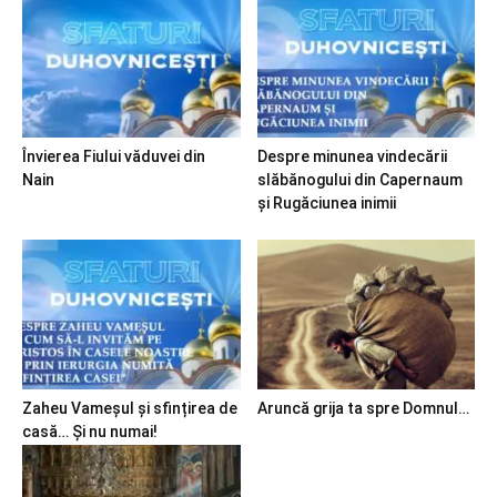
Învierea Fiului văduvei din
Despre minunea vindecării
Nain
slăbănogului din Capernaum
și Rugăciunea inimii
Zaheu Vameșul și sfințirea de
Aruncă grija ta spre Domnul…
casă… Și nu numai!