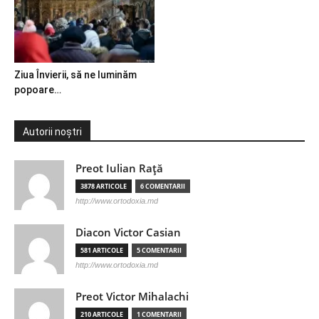
Ziua Învierii, să ne luminăm
popoare…
Autorii noștri
Preot Iulian Raţă
3878 ARTICOLE
6 COMENTARII
http://www.ortodoxia.md
Diacon Victor Casian
581 ARTICOLE
5 COMENTARII
http://www.ortodoxia.md
Preot Victor Mihalachi
210 ARTICOLE
1 COMENTARII