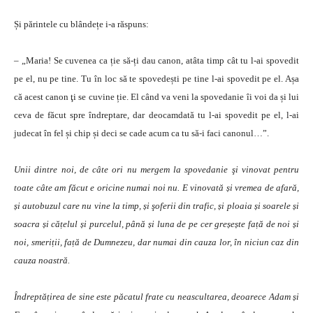
Și părintele cu blândețe i-a răspuns:
– „Maria! Se cuvenea ca ție să-ți dau canon, atâta timp cât tu l-ai spovedit
pe el, nu pe tine. Tu în loc să te spovedești pe tine l-ai spovedit pe el. Așa
că acest canon ţi se cuvine ție. El când va veni la spovedanie îi voi da și lui
ceva de făcut spre îndreptare, dar deocamdată tu l-ai spovedit pe el, l-ai
judecat în fel și chip și deci se cade acum ca tu să-i faci canonul…”.
Unii dintre noi, de câte ori nu mergem la spovedanie şi vinovat pentru
toate câte am făcut e oricine numai noi nu. E vinovată și vremea de afară,
și autobuzul care nu vine la timp, și şoferii din trafic, și ploaia și soarele și
soacra și cățelul și purcelul, până și luna de pe cer greșește față de noi și
noi, smeriții, față de Dumnezeu, dar numai din cauza lor, în niciun caz din
cauza noastră.
Îndreptățirea de sine este păcatul frate cu neascultarea, deoarece Adam și