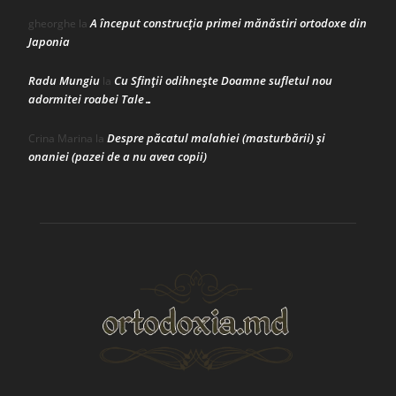
A început construcţia primei mănăstiri ortodoxe din
gheorghe
la
Japonia
Radu Mungiu
Cu Sfinții odihnește Doamne sufletul nou
la
adormitei roabei Tale…
Despre păcatul malahiei (masturbării) şi
Crina Marina
la
onaniei (pazei de a nu avea copii)