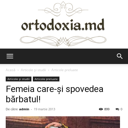
Ortodoxia.md
Acasă
Articole şi studii
Articole preluate
Articole şi studii
Articole preluate
Femeia care-şi spovedea
bărbatul!
De către
admin
-
19 martie 2013
899
0