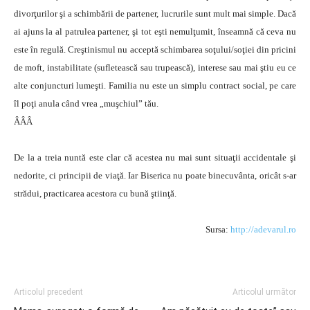
divorţurilor şi a schimbării de partener, lucrurile sunt mult mai simple. Dacă
ai ajuns la al patrulea partener, şi tot eşti nemulţumit, înseamnă că ceva nu
este în regulă. Creştinismul nu acceptă schimbarea soţului/soţiei din pricini
de moft, instabilitate (sufletească sau trupească), interese sau mai ştiu eu ce
alte conjuncturi lumeşti. Familia nu este un simplu contract social, pe care
îl poţi anula când vrea „muşchiul” tău.
ÂÂÂ
De la a treia nuntă este clar că acestea nu mai sunt situaţii accidentale şi
nedorite, ci principii de viaţă. Iar Biserica nu poate binecuvânta, oricât s-ar
strădui, practicarea acestora cu bună ştiinţă.
Sursa:
http://adevarul.ro
Articolul precedent
Articolul următor