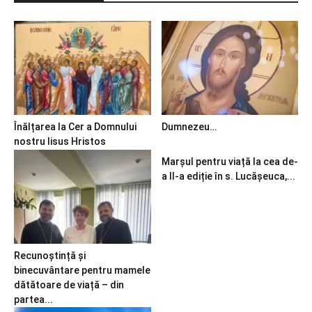
Înălțarea la Cer a Domnului
Dumnezeu…
nostru Iisus Hristos
Marșul pentru viață la cea de-
a II-a ediție în s. Lucășeuca,...
Recunoștință și
binecuvântare pentru mamele
dătătoare de viață – din
partea...