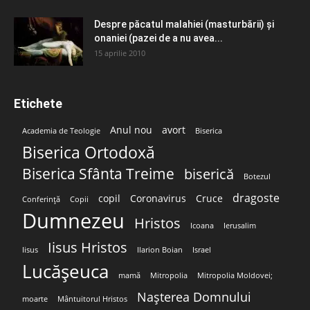
Despre păcatul malahiei (masturbării) şi
onaniei (pazei de a nu avea...
15 aprilie 2010
Etichete
Anul nou
avort
Academia de Teologie
Biserica
Biserica Ortodoxă
Biserica Sfânta Treime
biserică
Botezul
dragoste
copil
Coronavirus
Cruce
Conferință
Copii
Dumnezeu
Hristos
Icoana
Ierusalim
Iisus Hristos
Iisus
Ilarion Boian
Israel
Lucășeuca
mamă
Mitropolia
Mitropolia Moldovei;
Nașterea Domnului
moarte
Mântuitorul Hristos