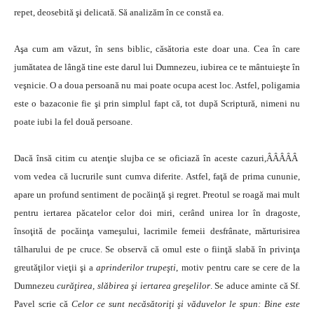
repet, deosebită şi delicată. Să analizăm în ce constă ea.
Aşa cum am văzut, în sens biblic, căsătoria este doar una. Cea în care
jumătatea de lângă tine este darul lui Dumnezeu, iubirea ce te mântuieşte în
veşnicie. O a doua persoană nu mai poate ocupa acest loc. Astfel, poligamia
este o bazaconie fie şi prin simplul fapt că, tot după Scriptură, nimeni nu
poate iubi la fel două persoane.
Dacă însă citim cu atenţie slujba ce se oficiază în aceste cazuri,ÂÂÂÂÂ
vom vedea că lucrurile sunt cumva diferite. Astfel, faţă de prima cununie,
apare un profund sentiment de pocăinţă şi regret. Preotul se roagă mai mult
pentru iertarea păcatelor celor doi miri, cerând unirea lor în dragoste,
însoţită de pocăinţa vameşului, lacrimile femeii desfrânate, mărturisirea
tâlharului de pe cruce. Se observă că omul este o fiinţă slabă în privinţa
greutăţilor vieţii şi a
aprinderilor trupeşti
, motiv pentru care se cere de la
Dumnezeu
curăţirea, slăbirea şi iertarea greşelilor
. Se aduce aminte că Sf.
Pavel scrie că
Celor ce sunt necăsătoriţi şi văduvelor le spun: Bine este