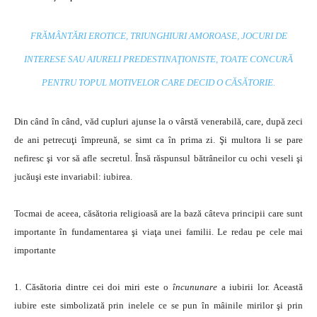
FRĂMÂNTĂRI EROTICE, TRIUNGHIURI AMOROASE, JOCURI DE
INTERESE SAU AIURELI PREDESTINAŢIONISTE, TOATE CONCURĂ
PENTRU TOPUL MOTIVELOR CARE DECID O CĂSĂTORIE.
Din când în când, văd cupluri ajunse la o vârstă venerabilă, care, după zeci
de ani petrecuţi împreună, se simt ca în prima zi. Şi multora li se pare
nefiresc şi vor să afle secretul. Însă răspunsul bătrâneilor cu ochi veseli şi
jucăuşi este invariabil: iubirea.
Tocmai de aceea, căsătoria religioasă are la bază câteva principii care sunt
importante în fundamentarea şi viaţa unei familii. Le redau pe cele mai
importante
1. Căsătoria dintre cei doi miri este o
încununare
a iubirii lor. Această
iubire este simbolizată prin inelele ce se pun în mâinile mirilor şi prin