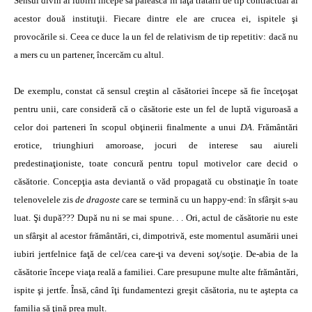
Sensul divin al iubirii începe să pălească în faţa tratării de tip contractual al
acestor două instituţii. Fiecare dintre ele are crucea ei, ispitele şi
provocările si. Ceea ce duce la un fel de relativism de tip repetitiv: dacă nu
a mers cu un partener, încercăm cu altul.
De exemplu, constat că sensul creştin al căsătoriei începe să fie înceţoşat
pentru unii, care consideră că o căsătorie este un fel de luptă viguroasă a
celor doi parteneri în scopul obţinerii finalmente a unui
DA
. Frământări
erotice, triunghiuri amoroase, jocuri de interese sau aiureli
predestinaţioniste, toate concură pentru topul motivelor care decid o
căsătorie. Concepţia asta deviantă o văd propagată cu obstinaţie în toate
telenovelele zis
de dragoste
care se termină cu un happy-end: în sfârşit s-au
luat. Şi după??? După nu ni se mai spune. . . Ori, actul de căsătorie nu este
un sfârşit al acestor frământări, ci, dimpotrivă, este momentul asumării unei
iubiri jertfelnice faţă de cel/cea care-ţi va deveni soţ/soţie. De-abia de la
căsătorie începe viaţa reală a familiei. Care presupune multe alte frământări,
ispite şi jertfe. Însă, când îţi fundamentezi greşit căsătoria, nu te aştepta ca
familia să ţină prea mult.