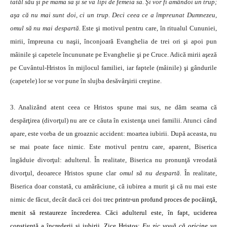
tatăl său şi pe mama sa şi se va lipi de femeia sa. Şi vor fi amândoi un trup;
aşa că nu mai sunt doi, ci un trup. Deci ceea ce a împreunat Dumnezeu,
omul să nu mai despartă.
Este şi motivul pentru care, în ritualul Cununiei,
mirii, împreuna cu naşii, înconjoară Evanghelia de trei ori şi apoi pun
mâinile şi capetele încununate pe Evanghelie şi pe Cruce. Adică mirii aşeză
pe Cuvântul-Hristos în mijlocul familiei, iar faptele (mâinile) şi gândurile
(capetele) lor se vor pune în slujba desăvârşirii creştine.
3. Analizând atent ceea ce Hristos spune mai sus, ne dăm seama că
despărţirea (divorţul) nu are ce căuta în existenţa unei familii. Atunci când
apare, este vorba de un groaznic accident: moartea iubirii. După aceasta, nu
se mai poate face nimic. Este motivul pentru care, aparent, Biserica
îngăduie divorţul: adulterul. În realitate, Biserica nu pronunţă vreodată
divorţul, deoarece Hristos spune clar
omul să nu despartă.
În realitate,
Biserica doar constată, cu amărăciune, că iubirea a murit şi că nu mai este
nimic de făcut, decât dacă cei doi t
rec printr-un profund proces de pocăinţă,
menit să restaureze încrederea. Căci adulterul este, în fapt, uciderea
conştientă a încrederii şi iubirii. Zice Hristos:
Eu zic vouă că oricine va