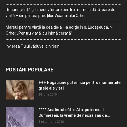
Recunoștință și binecuvântare pentru mamele dătătoare de
viață – din partea preoților Vicariatului Orhei
Marșul pentru viață la cea de-a II-a ediție în s. Lucășeuca, r-l
Orhei: „Pentru viață, cu inimă curată”
Învierea Fiului văduvei din Nain
POSTĂRI POPULARE
+++ Rugăciune puternică pentru momentele
grele ale vieţii
28 iulie 2010
**** Acatistul către Atotputernicul
Dumnezeu, la vreme de necaz sau de...
5 octombrie 2010