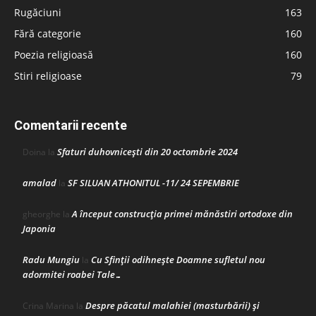
Rugăciuni
163
Fără categorie
160
Poezia religioasă
160
Stiri religioase
79
Comentarii recente
Sfaturi duhovnicești din 20 octombrie 2024
Doina
la
amalad
SF SILUAN ATHONITUL -11/ 24 SEPEMBRIE
la
A început construcţia primei mănăstiri ortodoxe din
gheorghe
la
Japonia
Radu Mungiu
Cu Sfinții odihnește Doamne sufletul nou
la
adormitei roabei Tale…
Despre păcatul malahiei (masturbării) şi
Crina Marina
la