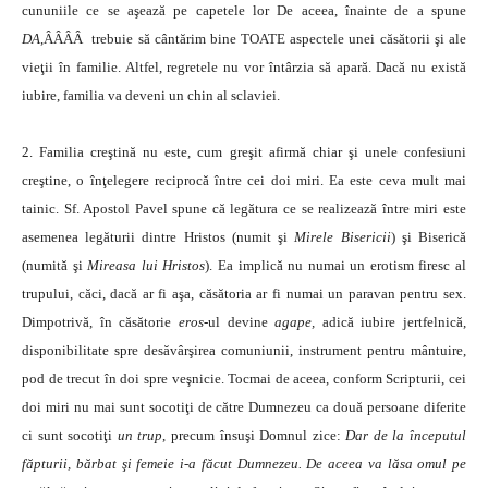
cununiile ce se aşează pe capetele lor De aceea, înainte de a spune
DA
,ÂÂÂÂ trebuie să cântărim bine TOATE aspectele unei căsătorii şi ale
vieţii în familie. Altfel, regretele nu vor întârzia să apară. Dacă nu există
iubire, familia va deveni un chin al sclaviei.
2. Familia creştină nu este, cum greşit afirmă chiar şi unele confesiuni
creştine, o înţelegere reciprocă între cei doi miri. Ea este ceva mult mai
tainic. Sf. Apostol Pavel spune că legătura ce se realizează între miri este
asemenea legăturii dintre Hristos (numit şi
Mirele Bisericii
) şi Biserică
(numită şi
Mireasa lui Hristos
). Ea implică nu numai un erotism firesc al
trupului, căci, dacă ar fi aşa, căsătoria ar fi numai un paravan pentru sex.
Dimpotrivă, în căsătorie
eros-
ul devine
agape,
adică iubire jertfelnică,
disponibilitate spre desăvârşirea comuniunii, instrument pentru mântuire,
pod de trecut în doi spre veşnicie. Tocmai de aceea, conform Scripturii, cei
doi miri nu mai sunt socotiţi de către Dumnezeu ca două persoane diferite
ci sunt socotiţi
un trup
, precum însuşi Domnul zice:
Dar de la începutul
făpturii, bărbat şi femeie i-a făcut Dumnezeu. De aceea va lăsa omul pe