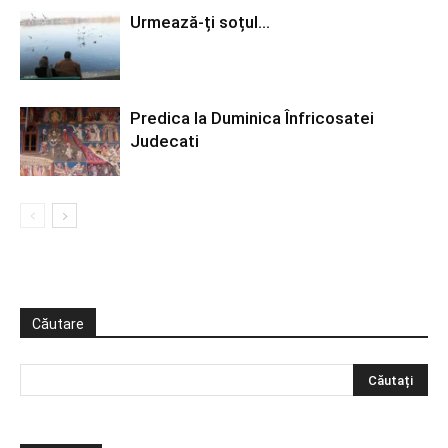
Urmează-ți soțul…
Predica la Duminica Înfricosatei
Judecati
Căutare