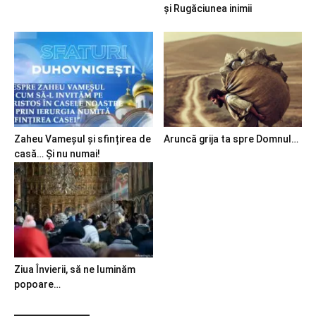
și Rugăciunea inimii
Zaheu Vameșul și sfințirea de
Aruncă grija ta spre Domnul…
casă… Și nu numai!
Ziua Învierii, să ne luminăm
popoare…