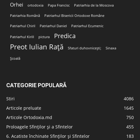
Orhei
ortodoxia
Papa Francisc
Patriarhia de la Moscova
Patriarhia Română
Patriarhul Bisericii Ortodoxe Române
Patriarhul Chiril
Patriarhul Daniel
Patriarhul Ecumenic
Predica
Patriarhul Kirill
pictura
Preot Iulian Rață
Sfaturi duhovnicești;
Sinaxa
Școală
CATEGORIE POPULARĂ
Stiri
4086
Articole preluate
1645
Articole Ortodoxia.md
750
Proloagele Sfinților și a Sfintelor
455
6. Acatiste închinate Sfinților și Sfintelor
183