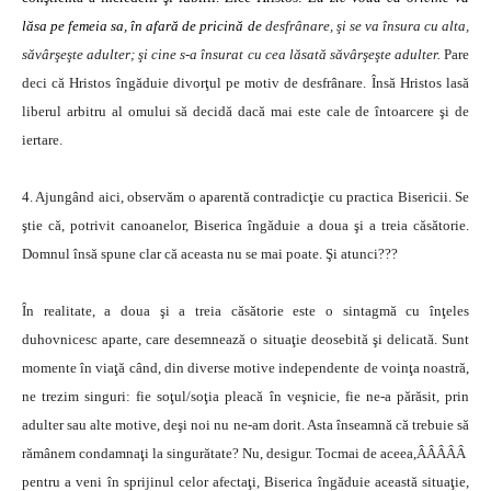
lăsa pe femeia sa, în afară de pricină de
de
sfrânare, şi se va însura cu alta,
săvârşeşte adulter; şi cine s-a însurat cu cea lăsată săvârşeşte adulter.
Pare
deci că Hristos îngăduie divorţul pe motiv de desfrânare. Însă Hristos lasă
liberul arbitru al omului să decidă dacă mai este cale de întoarcere şi de
iertare.
4. Ajungând aici, observăm o aparentă contradicţie cu practica Bisericii. Se
ştie că, potrivit canoanelor, Biserica îngăduie a doua şi a treia căsătorie.
Domnul însă spune clar că aceasta nu se mai poate. Şi atunci???
În realitate, a doua şi a treia căsătorie este o sintagmă cu înţeles
duhovnicesc aparte, care desemnează o situaţie deosebită şi delicată. Sunt
momente în viaţă când, din diverse motive independente de voinţa noastră,
ne trezim singuri: fie soţul/soţia pleacă în veşnicie, fie ne-a părăsit, prin
adulter sau alte motive, deşi noi nu ne-am dorit. Asta înseamnă că trebuie să
rămânem condamnaţi la singurătate? Nu, desigur. Tocmai de aceea,ÂÂÂÂÂ
pentru a veni în sprijinul celor afectaţi, Biserica îngăduie această situaţie,