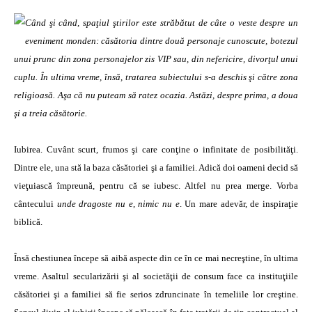
Când şi când, spaţiul ştirilor este străbătut de câte o veste despre un
eveniment monden: căsătoria dintre două personaje cunoscute, botezul
unui prunc din zona personajelor zis VIP sau, din nefericire, divorţul unui
cuplu. În ultima vreme, însă, tratarea subiectului s-a deschis şi către zona
religioasă. Aşa că nu puteam să ratez ocazia. Astăzi, despre prima, a doua
şi a treia căsătorie.
Iubirea. Cuvânt scurt, frumos şi care conţine o infinitate de posibilităţi.
Dintre ele, una stă la baza căsătoriei şi a familiei. Adică doi oameni decid să
vieţuiască împreună, pentru că se iubesc. Altfel nu prea merge. Vorba
cântecului
unde dragoste nu e, nimic nu e
. Un mare adevăr, de inspiraţie
biblică.
Însă chestiunea începe să aibă aspecte din ce în ce mai necreştine, în ultima
vreme. Asaltul secularizării şi al societăţii de consum face ca instituţiile
căsătoriei şi a familiei să fie serios zdruncinate în temeliile lor creştine.