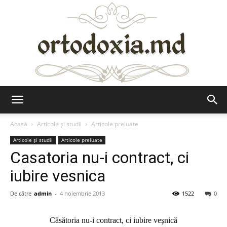
Ortodoxia.md
Acasă
Articole şi studii
Articole preluate
Articole şi studii
Articole preluate
Casatoria nu-i contract, ci
iubire vesnica
De către
admin
-
4 noiembrie 2013
1522
0
Căsătoria nu-i contract, ci iubire veşnică