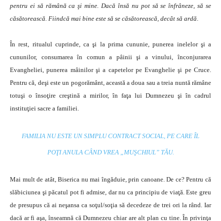
pentru ei să rămână ca şi mine. Dacă însă nu pot să se înfrâneze, să se
căsătorească. Fiindcă mai bine este să se căsătorească, decât să ardă
.
În rest, ritualul cuprinde, ca şi la prima cununie, punerea inelelor şi a
cununilor, consumarea în comun a pâinii şi a vinului, înconjurarea
Evangheliei, punerea mâinilor şi a capetelor pe Evanghelie şi pe Cruce.
Pentru că, deşi este un pogorământ, această a doua sau a treia nuntă rămâne
totuşi o însoţire creştină a mirilor, în faţa lui Dumnezeu şi în cadrul
instituţiei sacre a familiei.
FAMILIA NU ESTE UN SIMPLU CONTRACT SOCIAL, PE CARE ÎL
POŢI ANULA CÂND VREA „MUŞCHIUL” TĂU.
Mai mult de atât, Biserica nu mai îngăduie, prin canoane. De ce? Pentru că
slăbiciunea şi păcatul pot fi admise, dar nu ca principiu de viaţă. Este greu
de presupus că ai neşansa ca soţul/soţia să decedeze de trei ori la rând. Iar
dacă ar fi aşa, înseamnă că Dumnezeu chiar are alt plan cu tine. În privinţa