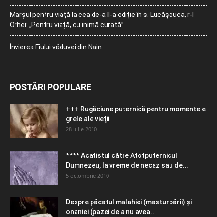
Marșul pentru viață la cea de-a II-a ediție în s. Lucășeuca, r-l
Orhei: „Pentru viață, cu inimă curată”
Învierea Fiului văduvei din Nain
POSTĂRI POPULARE
+++ Rugăciune puternică pentru momentele
grele ale vieţii
28 iulie 2010
**** Acatistul către Atotputernicul
Dumnezeu, la vreme de necaz sau de...
5 octombrie 2010
Despre păcatul malahiei (masturbării) şi
onaniei (pazei de a nu avea...