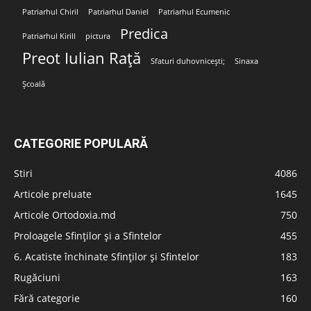
Patriarhul Chiril
Patriarhul Daniel
Patriarhul Ecumenic
Predica
Patriarhul Kirill
pictura
Preot Iulian Rață
Sfaturi duhovnicești;
Sinaxa
Școală
CATEGORIE POPULARĂ
Stiri
4086
Articole preluate
1645
Articole Ortodoxia.md
750
Proloagele Sfinților și a Sfintelor
455
6. Acatiste închinate Sfinților și Sfintelor
183
Rugăciuni
163
Fără categorie
160