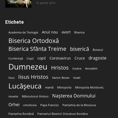
15 aprilie 2010
Etichete
Anul nou
avort
Academia de Teologie
Biserica
Biserica Ortodoxă
Biserica Sfânta Treime
biserică
Botezul
dragoste
copil
Coronavirus
Cruce
Conferință
Copii
Dumnezeu
Hristos
Icoana
Ierusalim
Iisus Hristos
Iisus
Ilarion Boian
Israel
Lucășeuca
mamă
Mitropolia
Mitropolia Moldovei;
Nașterea Domnului
moarte
Mântuitorul Hristos
Orhei
ortodoxia
Papa Francisc
Patriarhia de la Moscova
Patriarhia Română
Patriarhul Bisericii Ortodoxe Române