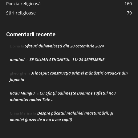
Poezia religioasă
160
Stiri religioase
79
Comentarii recente
Sfaturi duhovnicești din 20 octombrie 2024
Doina
la
amalad
SF SILUAN ATHONITUL -11/ 24 SEPEMBRIE
la
A început construcţia primei mănăstiri ortodoxe din
gheorghe
la
Japonia
Radu Mungiu
Cu Sfinții odihnește Doamne sufletul nou
la
adormitei roabei Tale…
Despre păcatul malahiei (masturbării) şi
Crina Marina
la
onaniei (pazei de a nu avea copii)