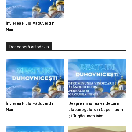
Învierea Fiului văduvei din
Nain
Descoperă ortodoxia
Învierea Fiului văduvei din
Despre minunea vindecării
Nain
slăbănogului din Capernaum
și Rugăciunea inimii