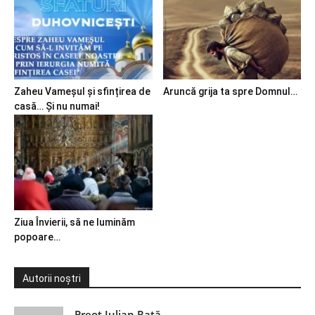
Zaheu Vameșul și sfințirea de
Aruncă grija ta spre Domnul…
casă… Și nu numai!
Ziua Învierii, să ne luminăm
popoare…
Autorii noștri
Preot Iulian Raţă