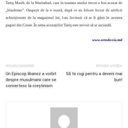
Tariq Masih, de la Wazirabad, care în toamna anului trecut a fost acuzat de
„blasfemie”. Oaspeții de la o nuntă, după ce au folosit focuri de artificii
achiziționate de la magazinul lui, l-au învinuit că ar fi găsit în acestea
pagini din Coran. În urma acuzațiilor Tariq este nevoit să se ascundă.
www.ortodoxia.md
Articolul precedent
Articolul următor
Un Episcop libanez a vorbit
Să te rogi pentru a deveni mai
despre musulmanii care se
bun!
convertesc la creștinism