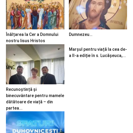
Înălțarea la Cer a Domnului
Dumnezeu…
nostru Iisus Hristos
Marșul pentru viață la cea de-
a II-a ediție în s. Lucășeuca,...
Recunoștință și
binecuvântare pentru mamele
dătătoare de viață – din
partea...