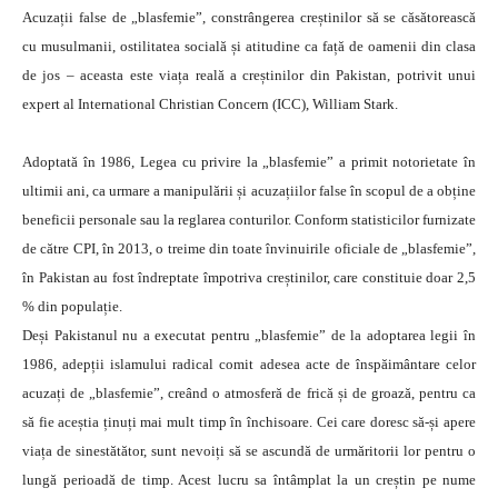
Acuzații false de „blasfemie”, constrângerea creștinilor să se căsătorească
cu musulmanii, ostilitatea socială și atitudine ca față de oamenii din clasa
de jos – aceasta este viața reală a creștinilor din Pakistan, potrivit unui
expert al International Christian Concern (ICC), William Stark.
Adoptată în 1986, Legea cu privire la „blasfemie” a primit notorietate în
ultimii ani, ca urmare a manipulării și acuzațiilor false în scopul de a obține
beneficii personale sau la reglarea conturilor. Conform statisticilor furnizate
de către CPI, în 2013, o treime din toate învinuirile oficiale de „blasfemie”,
în Pakistan au fost îndreptate împotriva creștinilor, care constituie doar 2,5
% din populație.
Deși Pakistanul nu a executat pentru „blasfemie” de la adoptarea legii în
1986, adepții islamului radical comit adesea acte de înspăimântare celor
acuzați de „blasfemie”, creând o atmosferă de frică și de groază, pentru ca
să fie aceștia ținuți mai mult timp în închisoare. Cei care doresc să-și apere
viața de sinestătător, sunt nevoiți să se ascundă de urmăritorii lor pentru o
lungă perioadă de timp. Acest lucru sa întâmplat la un creștin pe nume