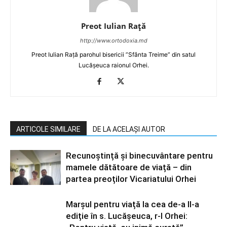
Preot Iulian Raţă
http://www.ortodoxia.md
Preot Iulian Rață parohul bisericii ”Sfânta Treime” din satul
Lucășeuca raionul Orhei.
ARTICOLE SIMILARE
DE LA ACELAȘI AUTOR
Recunoștință și binecuvântare pentru
mamele dătătoare de viață – din
partea preoților Vicariatului Orhei
Marșul pentru viață la cea de-a II-a
ediție în s. Lucășeuca, r-l Orhei: