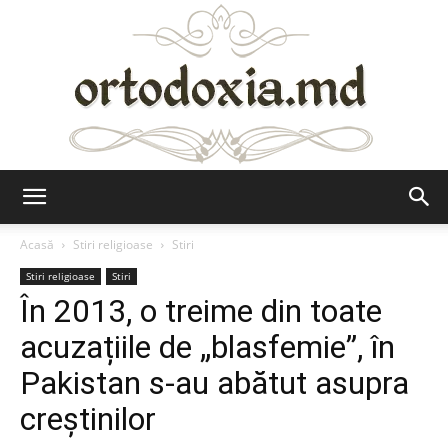
Ortodoxia.md
Acasă
Stiri religioase
Stiri
Stiri religioase
Stiri
În 2013, o treime din toate
acuzațiile de „blasfemie”, în
Pakistan s-au abătut asupra
creștinilor