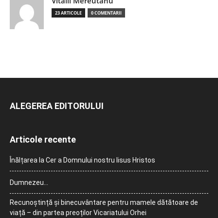
Vitalii Mereutanu
23 ARTICOLE
0 COMENTARII
ALEGEREA EDITORULUI
Articole recente
Înălțarea la Cer a Domnului nostru Iisus Hristos
Dumnezeu…
Recunoștință și binecuvântare pentru mamele dătătoare de
viață – din partea preoților Vicariatului Orhei