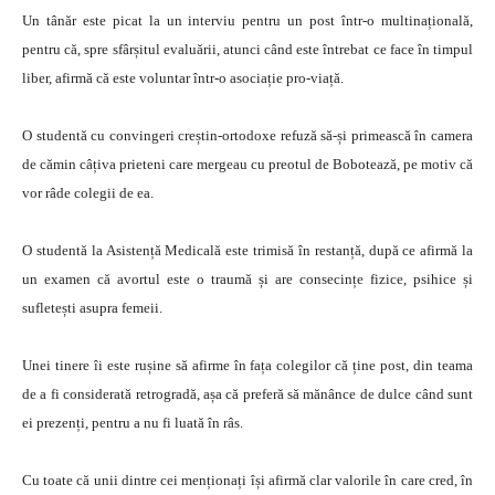
Un tânăr este picat la un interviu pentru un post într-o multinațională,
pentru că, spre sfârșitul evaluării, atunci când este întrebat ce face în timpul
liber, afirmă că este voluntar într-o asociație pro-viață.
O studentă cu convingeri creștin-ortodoxe refuză să-și primească în camera
de cămin câțiva prieteni care mergeau cu preotul de Bobotează, pe motiv că
vor râde colegii de ea.
O studentă la Asistență Medicală este trimisă în restanță, după ce afirmă la
un examen că avortul este o traumă și are consecințe fizice, psihice și
sufletești asupra femeii.
Unei tinere îi este rușine să afirme în fața colegilor că ține post, din teama
de a fi considerată retrogradă, așa că preferă să mănânce de dulce când sunt
ei prezenți, pentru a nu fi luată în râs.
Cu toate că unii dintre cei menționați își afirmă clar valorile în care cred, în