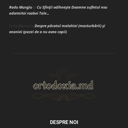
Radu Mungiu
Cu Sfinții odihnește Doamne sufletul nou
la
adormitei roabei Tale…
Despre păcatul malahiei (masturbării) şi
Crina Marina
la
onaniei (pazei de a nu avea copii)
DESPRE NOI