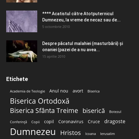
**** Acatistul către Atotputernicul
Dumnezeu, la vreme de necaz sau de...
5 octombrie 2010
Despre păcatul malahiei (masturbării) şi
onaniei (pazei de a nu avea...
15 aprilie 2010
Etichete
Anul nou
avort
Academia de Teologie
Biserica
Biserica Ortodoxă
Biserica Sfânta Treime
biserică
Botezul
dragoste
copil
Coronavirus
Cruce
Conferință
Copii
Dumnezeu
Hristos
Icoana
Ierusalim