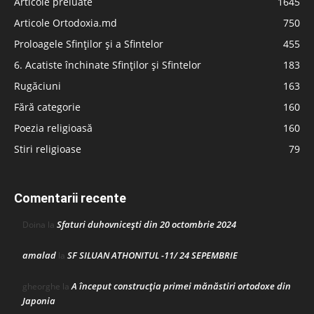
Articole preluate
1645
Articole Ortodoxia.md
750
Proloagele Sfinților și a Sfintelor
455
6. Acatiste închinate Sfinților și Sfintelor
183
Rugăciuni
163
Fără categorie
160
Poezia religioasă
160
Stiri religioase
79
Comentarii recente
Sfaturi duhovnicești din 20 octombrie 2024
Doina
la
amalad
SF SILUAN ATHONITUL -11/ 24 SEPEMBRIE
la
A început construcţia primei mănăstiri ortodoxe din
gheorghe
la
Japonia