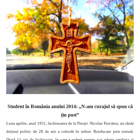
Student în România anului 2014: „N-am curajul să spun că
țin post”
Luna aprilie, anul 1951, închisoarea de la Pitești. Nicolae Purcărea, un tânăr
deținut politic de 28 de ani a coborât în infern. Reeducare prin tortură.
După 11 ani de închisoare, în care a suferit pentru a-și păstra credința și