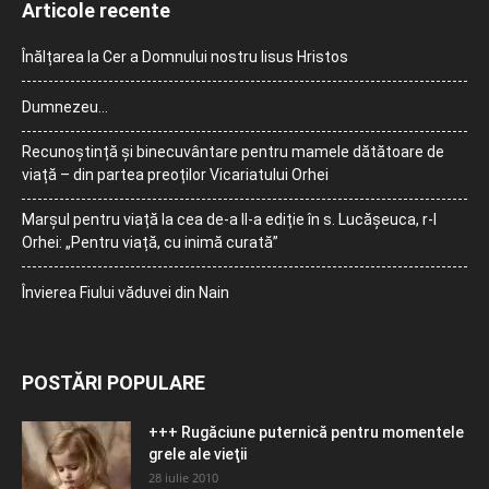
Articole recente
Înălțarea la Cer a Domnului nostru Iisus Hristos
Dumnezeu…
Recunoștință și binecuvântare pentru mamele dătătoare de
viață – din partea preoților Vicariatului Orhei
Marșul pentru viață la cea de-a II-a ediție în s. Lucășeuca, r-l
Orhei: „Pentru viață, cu inimă curată”
Învierea Fiului văduvei din Nain
POSTĂRI POPULARE
+++ Rugăciune puternică pentru momentele
grele ale vieţii
28 iulie 2010