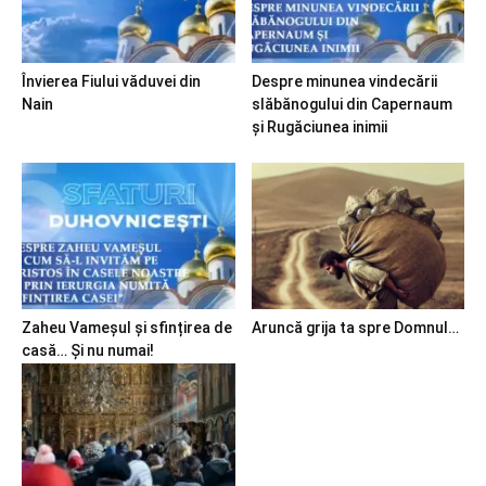
Învierea Fiului văduvei din
Despre minunea vindecării
Nain
slăbănogului din Capernaum
și Rugăciunea inimii
Zaheu Vameșul și sfințirea de
Aruncă grija ta spre Domnul…
casă… Și nu numai!