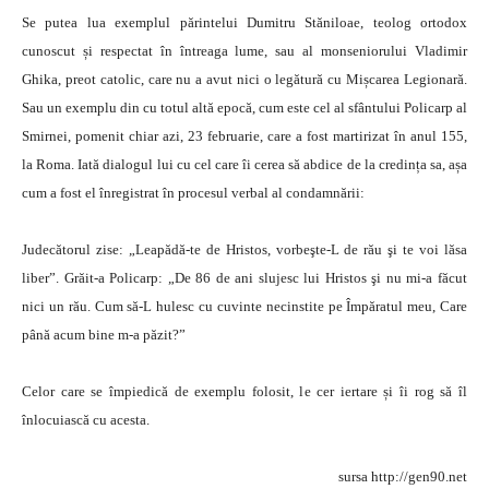
Se putea lua exemplul părintelui Dumitru Stăniloae, teolog ortodox
cunoscut și respectat în întreaga lume, sau al monseniorului Vladimir
Ghika, preot catolic, care nu a avut nici o legătură cu Mișcarea Legionară.
Sau un exemplu din cu totul altă epocă, cum este cel al sfântului Policarp al
Smirnei, pomenit chiar azi, 23 februarie, care a fost martirizat în anul 155,
la Roma. Iată dialogul lui cu cel care îi cerea să abdice de la credința sa, așa
cum a fost el înregistrat în procesul verbal al condamnării:
Judecătorul zise: „Leapădă-te de Hristos, vorbeşte-L de rău şi te voi lăsa
liber”. Grăit-a Policarp: „De 86 de ani slujesc lui Hristos şi nu mi-a făcut
nici un rău. Cum să-L hulesc cu cuvinte necinstite pe Împăratul meu, Care
până acum bine m-a păzit?”
Celor care se împiedică de exemplu folosit, le cer iertare și îi rog să îl
înlocuiască cu acesta.
sursa http://gen90.net