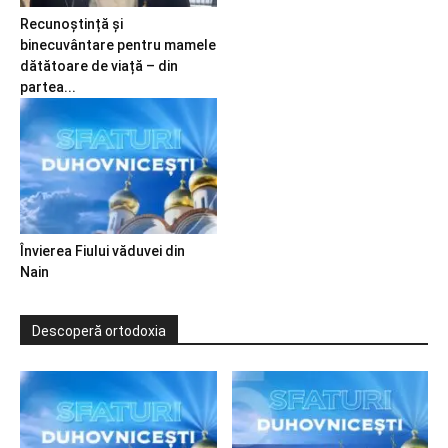
Recunoștință și
binecuvântare pentru mamele
dătătoare de viață – din
partea...
Învierea Fiului văduvei din
Nain
Descoperă ortodoxia