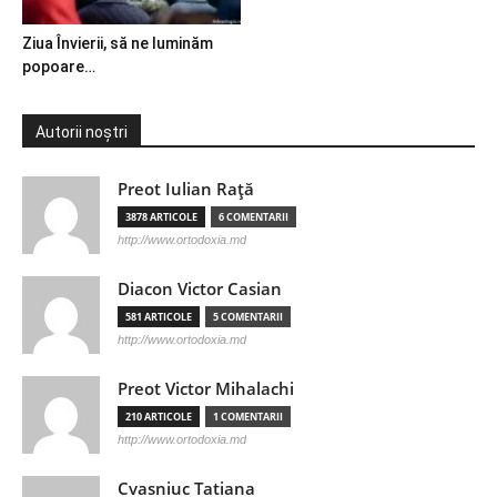
Ziua Învierii, să ne luminăm
popoare…
Autorii noștri
Preot Iulian Raţă
3878 ARTICOLE
6 COMENTARII
http://www.ortodoxia.md
Diacon Victor Casian
581 ARTICOLE
5 COMENTARII
http://www.ortodoxia.md
Preot Victor Mihalachi
210 ARTICOLE
1 COMENTARII
http://www.ortodoxia.md
Cvasniuc Tatiana