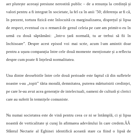
aer plutește aceeași presiune nerostită public – de a renunța la credință și
valori pentru a fi integrat în societate, la fel ca în anii ’50; diferența ar fi că,
în prezent, tortura fizică este înlocuită cu marginalizarea, disprețul și lipsa
de respect, eventual cu o remarcă de genul celeia pe care am primit-o eu în
urmă cu două săptămâni: „într-o țară normală, tu ar trebui să fii în
închisoare”. Despre acest episod voi mai scrie, acum l-am amintit doar
pentru a ușura comparația între cele două momente menționate și a reflecta
despre cum poate fi înțelesă normalitatea.
Una dintre deosebirile între cele două perioade este faptul că din sufletele
noastre s-au „topit” tăria morală, demnitatea, puterea mărturisirii credinței,
pe care le-au avut acea generație de intelectuali, oameni de cultură și clerici
care au suferit în temnițele comuniste.
Nu numai societatea este de vină pentru ceea ce ni se întâmplă, ci și lipsa
noastră de verticalitate și curaj în afirmarea adevărului în care credem.ÂÂ
Sfântul Nectarie al Eghinei identifică această stare ca fiind o lipsă de