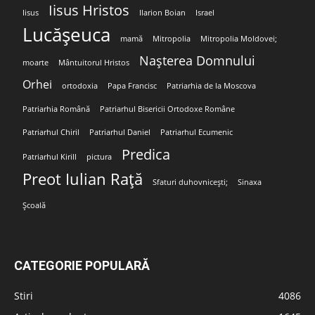
Iisus Hristos
Iisus
Ilarion Boian
Israel
Lucășeuca
mamă
Mitropolia
Mitropolia Moldovei;
Nașterea Domnului
moarte
Mântuitorul Hristos
Orhei
ortodoxia
Papa Francisc
Patriarhia de la Moscova
Patriarhia Română
Patriarhul Bisericii Ortodoxe Române
Patriarhul Chiril
Patriarhul Daniel
Patriarhul Ecumenic
Predica
Patriarhul Kirill
pictura
Preot Iulian Rață
Sfaturi duhovnicești;
Sinaxa
Școală
CATEGORIE POPULARĂ
Stiri
4086