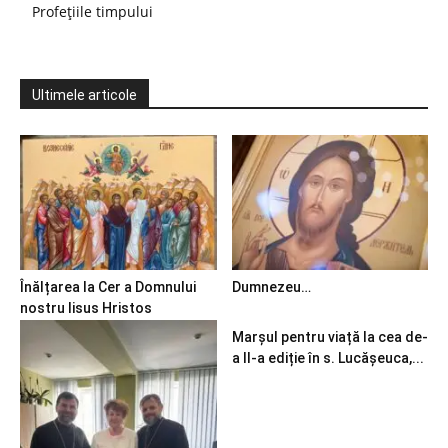
Profețiile timpului
Ultimele articole
Înălțarea la Cer a Domnului
Dumnezeu…
nostru Iisus Hristos
Marșul pentru viață la cea de-
a II-a ediție în s. Lucășeuca,...