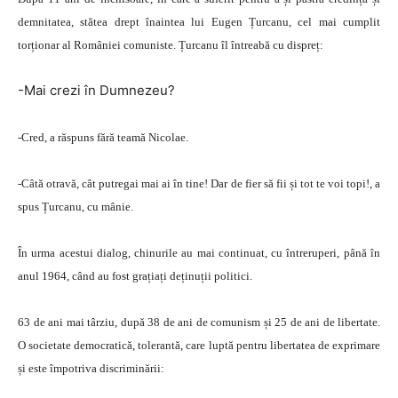
demnitatea, stătea drept înaintea lui Eugen Țurcanu, cel mai cumplit
torționar al României comuniste. Țurcanu îl întreabă cu dispreț:
-Mai crezi în Dumnezeu?
-Cred, a răspuns fără teamă Nicolae.
-Câtă otravă, cât putregai mai ai în tine! Dar de fier să fii și tot te voi topi!, a
spus Țurcanu, cu mânie.
În urma acestui dialog, chinurile au mai continuat, cu întreruperi, până în
anul 1964, când au fost grațiați deținuții politici.
63 de ani mai târziu, după 38 de ani de comunism și 25 de ani de libertate.
O societate democratică, tolerantă, care luptă pentru libertatea de exprimare
și este împotriva discriminării: