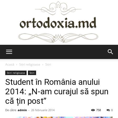
Ortodoxia.md
Acasă
Stiri religioase
Stiri
Stiri religioase
Stiri
Student în România anului
2014: „N-am curajul să spun
că țin post”
De către
admin
-
26 februarie 2014
758
0