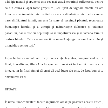
bărbăție morală și spune că este cea mai gravă neputință sufletească, pentru
că din cauza ei apar toate greșelile: „Cel lipsit de vigoare morală nu are
forța de a se împotrivi nici ispitelor care vin dinafară, și nici celor care se
nasc dinlăuntrul inimii; nu este în stare să respingă păcatul; recunoaște
frumusețea harului și a virtuții și mărturisește duhoarea și urâțenia
păcatului, dar îi este cu neputință să se împotrivească și să rămână ferm în
dorirea binelui. Cel care nu are tărie morală ajunge un om foarte rău și
primejdios pentru toți.”
Lipsa bărbăției morale are drept consecințe lașitatea, compromisul și, în
final, imoralitatea, fiindcă la început ești tentat să faci un rău pentru a te
integra, iar în final ajungi să crezi că acel lucru rău este, de fapt, bun și te
obișnuiești cu el.
UPDATE:
În urma unor comentarii făcute în primele ore după postarea acestui articol,