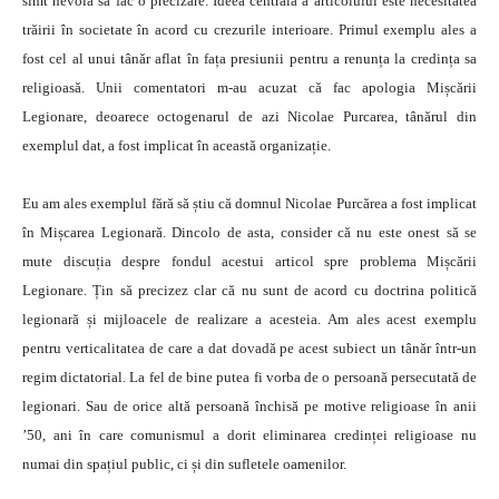
simt nevoia să fac o precizare. Ideea centrală a articolului este necesitatea
trăirii în societate în acord cu crezurile interioare. Primul exemplu ales a
fost cel al unui tânăr aflat în fața presiunii pentru a renunța la credința sa
religioasă. Unii comentatori m-au acuzat că fac apologia Mișcării
Legionare, deoarece octogenarul de azi Nicolae Purcarea, tânărul din
exemplul dat, a fost implicat în această organizație.
Eu am ales exemplul fără să știu că domnul Nicolae Purcărea a fost implicat
în Mișcarea Legionară. Dincolo de asta, consider că nu este onest să se
mute discuția despre fondul acestui articol spre problema Mișcării
Legionare. Țin să precizez clar că nu sunt de acord cu doctrina politică
legionară și mijloacele de realizare a acesteia. Am ales acest exemplu
pentru verticalitatea de care a dat dovadă pe acest subiect un tânăr într-un
regim dictatorial. La fel de bine putea fi vorba de o persoană persecutată de
legionari. Sau de orice altă persoană închisă pe motive religioase în anii
’50, ani în care comunismul a dorit eliminarea credinței religioase nu
numai din spațiul public, ci și din sufletele oamenilor.