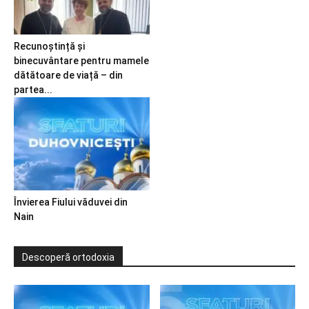
Recunoștință și
binecuvântare pentru mamele
dătătoare de viață – din
partea...
Învierea Fiului văduvei din
Nain
Descoperă ortodoxia