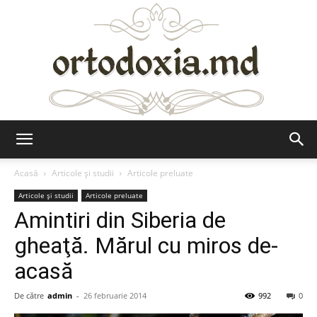
Ortodoxia.md
Acasă
Articole şi studii
Articole preluate
Articole şi studii
Articole preluate
Amintiri din Siberia de
gheaţă. Mărul cu miros de-
acasă
De către
admin
-
26 februarie 2014
992
0