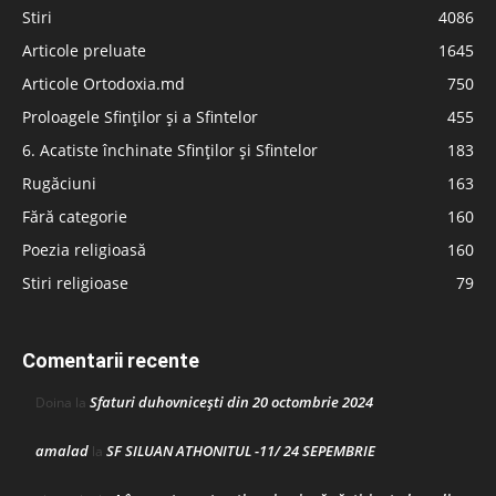
Stiri
4086
Articole preluate
1645
Articole Ortodoxia.md
750
Proloagele Sfinților și a Sfintelor
455
6. Acatiste închinate Sfinților și Sfintelor
183
Rugăciuni
163
Fără categorie
160
Poezia religioasă
160
Stiri religioase
79
Comentarii recente
Sfaturi duhovnicești din 20 octombrie 2024
Doina
la
amalad
SF SILUAN ATHONITUL -11/ 24 SEPEMBRIE
la