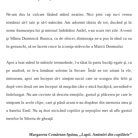
Ne-am dus la culcare lăsând mărul neatins. Nici prin cap nu-i venea
nimănui să-l taie şi să-l mâncăm. Am adormit târziu de tot, ducând şi în
somn frumuseţea lui şi mirosul îmbătător. Astfel, s-au scurs trei zile. A venit
şi Sfânta Duminică. Bunica, ca de obicei, dimineaţa ne-a pus în rând cu ea
în genunchi, să ne facem cruce la iconiţa străveche a Maicii Domnului.
Apoi a luat mărul în mâinile tremurânde, l-a tăiat în patru bucăţi egale şi, ca
pe anaforă, ni le-a înmânat solemn la fiecare. Întâi ne tot uitam la ele,
miroseam, apoi am început să-i simţim sucul care se scurgea din felii şi
după vreo două ore am început să muşcăm câte o mică bucăţică, savurând-o
îndelungat. Nu am cuvinte să descriu emoţiile, gustul şi plăcerea pe care le
simţeam în acele clipe, care şi până acum n-au dispărut din memoria mea şi
a fratelui Emil. Nu aş dori nicicând copiilor şi nepoţilor mei să afle gustul
merelor în Siberia de gheaţă.
Margareta Cemârtan-Spânu, „Lupii. Amintiri din copilărie”