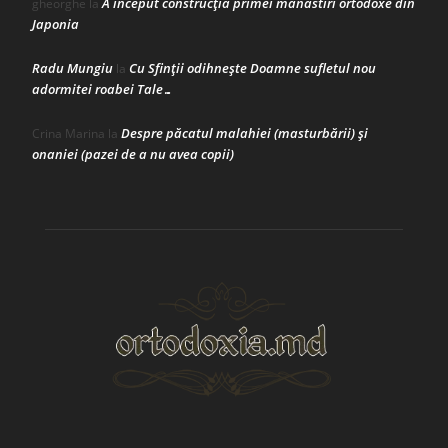
A început construcţia primei mănăstiri ortodoxe din
gheorghe
la
Japonia
Radu Mungiu
Cu Sfinții odihnește Doamne sufletul nou
la
adormitei roabei Tale…
Despre păcatul malahiei (masturbării) şi
Crina Marina
la
onaniei (pazei de a nu avea copii)