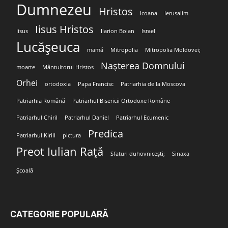
Dumnezeu
Hristos
Icoana
Ierusalim
Iisus Hristos
Iisus
Ilarion Boian
Israel
Lucășeuca
mamă
Mitropolia
Mitropolia Moldovei;
Nașterea Domnului
moarte
Mântuitorul Hristos
Orhei
ortodoxia
Papa Francisc
Patriarhia de la Moscova
Patriarhia Română
Patriarhul Bisericii Ortodoxe Române
Patriarhul Chiril
Patriarhul Daniel
Patriarhul Ecumenic
Predica
Patriarhul Kirill
pictura
Preot Iulian Rață
Sfaturi duhovnicești;
Sinaxa
Școală
CATEGORIE POPULARĂ