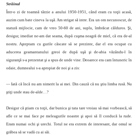
Străinul
Într-o zi de toamnă târzie a anului 1950-1951, când eram cu toţii acasă,
auzim cum bate cineva la uşă. Am strigat să intre. Era un om necunoscut, de
statură mijlocie, cam de vreo 50-60 de ani, suplu, îmbrăcat călduros. Şi,
desigur, imediat ne-am dat seama, după cuşma neagră de miel, că era de-al
nostru. Aşteptam cu gurile căscate să se prezinte, dar el era ocupat cu
aducerea geamantanului greoi de după uşă şi de-abia văzându-l în
siguranţă s-a prezentat şi a spus de unde vine. Deoarece era cam întuneric în
odaie, dumnealui s-a apropiat de noi şi a zis:
— Iată că încă nu am nimerit la ai mei. Din cauză că nu ştiu limba rusă. Nu
ştiţi unde stau de-alde…?
Desigur că ştiam cu toţii, dar bunica şi tata tare vroiau să mai vorbească, să
afle ce se mai face pe meleagurile noastre şi apoi să îl conducă la rude.
Eram numai ochi şi urechi. Totul ne era extrem de interesant, dar omul se
grăbea să se vadă cu ai săi.