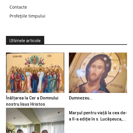
Contacte
Profețiile timpului
Ultimele articole
Înălțarea la Cer a Domnului
Dumnezeu…
nostru Iisus Hristos
Marșul pentru viață la cea de-
a II-a ediție în s. Lucășeuca,...