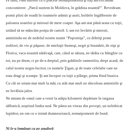
Pe rând, l-am mirosit cu o plăcere nemaipomenită şi toţi am exclamat
concomitent: „Parcă suntem în Moldova, în grădina noastră!”. Revedeam
pomii plini de roadă în toamnele arămii şi aurii, holdele îngălbenite de
paloarea soarelui şi mirosul de mere coapte. Aşa am stat până seara cu toţii,
uitând să ne mâncăm porţia de cartofi. L-am tot învârtit şi mirosit,
amintindu-ne de nedelul nostru numit “Poporniţa”, cu diferiţi pomi
roditori, de vie şi păşune; de mieluţii frumoşi, negri şi brumării, de oiţe şi
Florica, vaca noastră nărăvaşă, care, când se sătura, ne târâia cu frânghie cu
tot, nu pe drum, ci pe de-a dreptul, prin grădinile oamenilor, drept acasă; de
calul nostru negru-lucitor, cu numele Ţigan, şi de toate celelalte care ne
erau dragi şi scumpe. Şi am început cu toţii a plânge, prima fiind bunica.
Cu cât ne uitam mai mult la măr, cu atât mai mult ne răscoleau amintirile şi
ne învăluia jalea.
Ne miram de omul care a venit la atâţia kilometri depărtare în taigaua
sălbatică, neştiind limba rusă. Ne părea un viteaz din poveşti, un neînfricat
luptător, un om cu o inimă dumnezeiască, nemaipomenit de bună.
Ni le-a înmânat ca pe anaforă