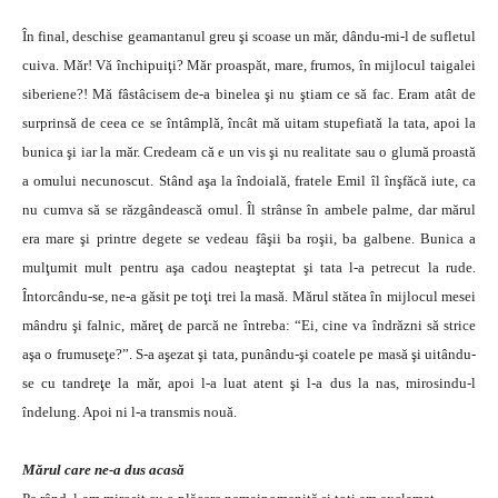
În final, deschise geamantanul greu şi scoase un măr, dându-mi-l de sufletul
cuiva. Măr! Vă închipuiţi? Măr proaspăt, mare, frumos, în mijlocul taigalei
siberiene?! Mă fâstâcisem de-a binelea şi nu ştiam ce să fac. Eram atât de
surprinsă de ceea ce se întâmplă, încât mă uitam stupefiată la tata, apoi la
bunica şi iar la măr. Credeam că e un vis şi nu realitate sau o glumă proastă
a omului necunoscut. Stând aşa la îndoială, fratele Emil îl înşfăcă iute, ca
nu cumva să se răzgândească omul. Îl strânse în ambele palme, dar mărul
era mare şi printre degete se vedeau fâşii ba roşii, ba galbene. Bunica a
mulţumit mult pentru aşa cadou neaşteptat şi tata l-a petrecut la rude.
Întorcându-se, ne-a găsit pe toţi trei la masă. Mărul stătea în mijlocul mesei
mândru şi falnic, măreţ de parcă ne întreba: “Ei, cine va îndrăzni să strice
aşa o frumuseţe?”. S-a aşezat şi tata, punându-şi coatele pe masă şi uitându-
se cu tandreţe la măr, apoi l-a luat atent şi l-a dus la nas, mirosindu-l
îndelung. Apoi ni l-a transmis nouă.
Mărul care ne-a dus acasă