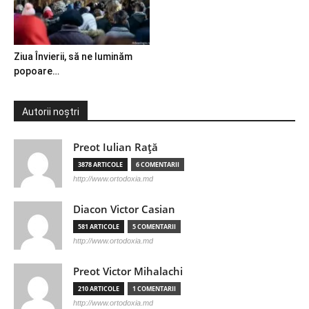
Ziua Învierii, să ne luminăm
popoare…
Autorii noștri
Preot Iulian Raţă
3878 ARTICOLE
6 COMENTARII
http://www.ortodoxia.md
Diacon Victor Casian
581 ARTICOLE
5 COMENTARII
http://www.ortodoxia.md
Preot Victor Mihalachi
210 ARTICOLE
1 COMENTARII
http://www.ortodoxia.md