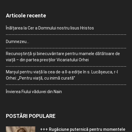
Articole recente
Înălțarea la Cer a Domnului nostru Iisus Hristos
Dumnezeu…
Recunoștință și binecuvântare pentru mamele dătătoare de
viață – din partea preoților Vicariatului Orhei
Marșul pentru viață la cea de-a II-a ediție în s. Lucășeuca, r-l
Orhei: „Pentru viață, cu inimă curată”
Învierea Fiului văduvei din Nain
POSTĂRI POPULARE
+++ Rugăciune puternică pentru momentele