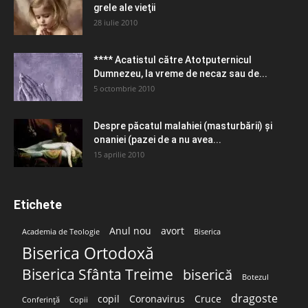
grele ale vieţii
28 iulie 2010
**** Acatistul către Atotputernicul
Dumnezeu, la vreme de necaz sau de...
5 octombrie 2010
Despre păcatul malahiei (masturbării) şi
onaniei (pazei de a nu avea...
15 aprilie 2010
Etichete
Anul nou
avort
Academia de Teologie
Biserica
Biserica Ortodoxă
Biserica Sfânta Treime
biserică
Botezul
dragoste
copil
Coronavirus
Cruce
Conferință
Copii