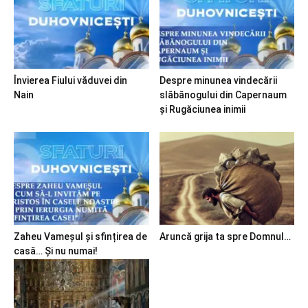
Învierea Fiului văduvei din
Despre minunea vindecării
Nain
slăbănogului din Capernaum
și Rugăciunea inimii
Zaheu Vameșul și sfințirea de
Aruncă grija ta spre Domnul…
casă… Și nu numai!