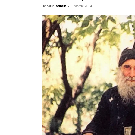
De către
admin
-
1 martie 2014