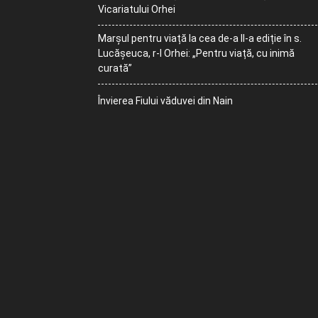
Vicariatului Orhei
Marșul pentru viață la cea de-a II-a ediție în s.
Lucășeuca, r-l Orhei: „Pentru viață, cu inimă
curată”
Învierea Fiului văduvei din Nain