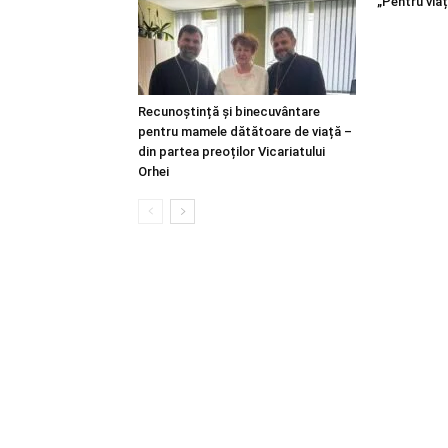
„Pentru viaț
Recunoștință și binecuvântare
pentru mamele dătătoare de viață –
din partea preoților Vicariatului
Orhei