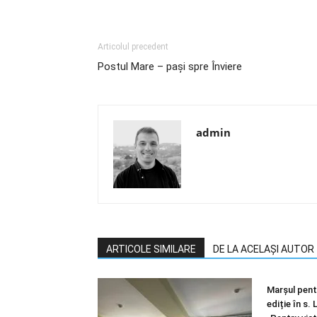
Articolul precedent
Postul Mare – paşi spre Înviere
admin
ARTICOLE SIMILARE
DE LA ACELAȘI AUTOR
Marșul pentr
ediție în s.