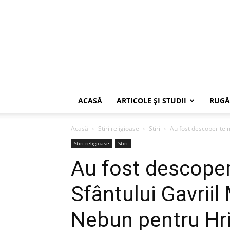
ACASĂ
ARTICOLE ŞI STUDII
RUGĂ
Acasă
Stiri religioase
Stiri
Au fost descoperite m
Stiri religioase
Stiri
Au fost descope
Sfântului Gavriil 
Nebun pentru Hr