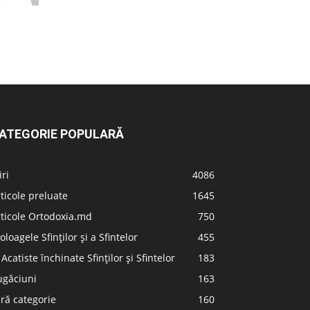
ATEGORIE POPULARĂ
iri
4086
ticole preluate
1645
ticole Ortodoxia.md
750
oloagele Sfinților și a Sfintelor
455
 Acatiste închinate Sfinților și Sfintelor
183
ugăciuni
163
ră categorie
160