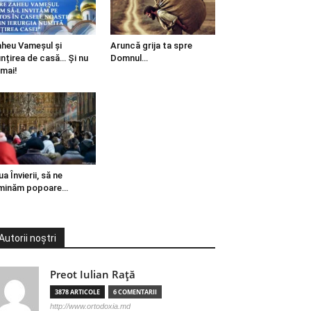
heu Vameșul și
Aruncă grija ta spre
ințirea de casă… Și nu
Domnul…
mai!
ua Învierii, să ne
minăm popoare…
Autorii noștri
Preot Iulian Raţă
3878 ARTICOLE
6 COMENTARII
http://www.ortodoxia.md