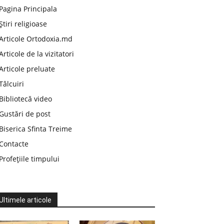
Pagina Principala
Știri religioase
Articole Ortodoxia.md
Articole de la vizitatori
Articole preluate
Tâlcuiri
Bibliotecă video
Gustări de post
Biserica Sfinta Treime
Contacte
Profețiile timpului
Ultimele articole