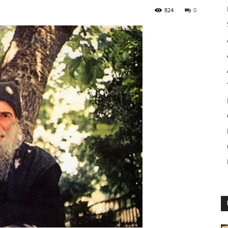
824
0