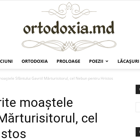
CIUNI
ORTODOXIA
PROLOAGE
POEZII
LĂCAŞURI
Ortodoxia.md
oaștele Sfântului Gavriil Mărturisitorul, cel Nebun pentru Hristos
rite moaștele
Mărturisitorul, cel
istos