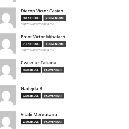
Diacon Victor Casian
581 ARTICOLE
5 COMENTARII
http://www.ortodoxia.md
Preot Victor Mihalachi
210 ARTICOLE
1 COMENTARII
http://www.ortodoxia.md
Cvasniuc Tatiana
88 ARTICOLE
0 COMENTARII
Nadejda B.
32 ARTICOLE
0 COMENTARII
Vitalii Mereutanu
23 ARTICOLE
0 COMENTARII