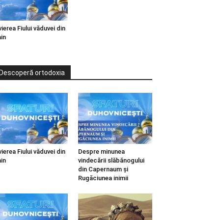
vierea Fiului văduvei din
in
Descoperă ortodoxia
vierea Fiului văduvei din
Despre minunea
in
vindecării slăbănogului
din Capernaum și
Rugăciunea inimii