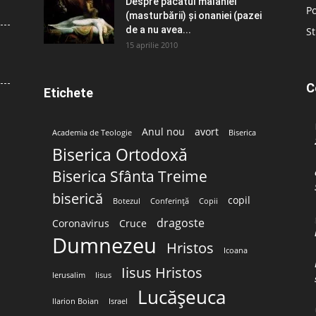
Despre păcatul malahiei
Po
(masturbării) şi onaniei (pazei
de a nu avea...
St
15 aprilie 2010
C
Etichete
Anul nou
avort
Academia de Teologie
Biserica
Biserica Ortodoxă
Biserica Sfânta Treime
biserică
copil
Botezul
Conferință
Copii
dragoste
Coronavirus
Cruce
Dumnezeu
Hristos
Icoana
Iisus Hristos
Ierusalim
Iisus
Lucășeuca
Ilarion Boian
Israel