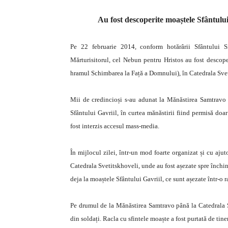
Au fost descoperite moaștele Sfântulu
Pe 22 februarie 2014, conform hotărârii Sfântului S
Mărturisitorul, cel Nebun pentru Hristos au fost descop
hramul Schimbarea la Față a Domnului), în Catedrala Sve
Mii de credincioși s-au adunat la Mănăstirea Samtravo p
Sfântului Gavriil, în curtea mănăstirii fiind permisă doa
fost interzis accesul mass-media.
În mijlocul zilei, într-un mod foarte organizat și cu ajut
Catedrala Svetitskhoveli, unde au fost așezate spre închin
deja la moaștele Sfântului Gavriil, ce sunt așezate într-o 
Pe drumul de la Mănăstirea Samtravo până la Catedrala S
din soldați. Racla cu sfintele moaște a fost purtată de tin