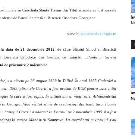
fost mutate în Catedrala Sfânta Treime din Tibilisi, unde au fost așezate
În
 oferite de Biroul de presă al Bisericii Ortodoxe Georgiene.
Na
sursa
http://www.doxologia.ro
t la data de 21 decembrie 2012
, de către Sfântul Sinod al Bisericii
ul Bisericii Ortodoxe din Georgia cu numele: „
Sfântului Gavriil
tă de prăznuire 2 noiembrie.
dze) s-a născut pe 26 august 1929 în Tbilisi. În anul 1955 Goderdzi a
mai 1965, părintele Gavriil a fost arestat de KGB pentru „activități
În
ngite la care a fost supus. În ultimii ani ai vieții sale, Arhimandritul
Na
 în Georgia, fiind vizitat zilnic de credincioși din toată țara. Foarte
ui. Stareţul Gavriil a adormit în Domnul pe 2 noiembrie 1995 şi a fost
ândură) în curtea Mănăstirii Samtravo. La mormântul cuviosului s-au