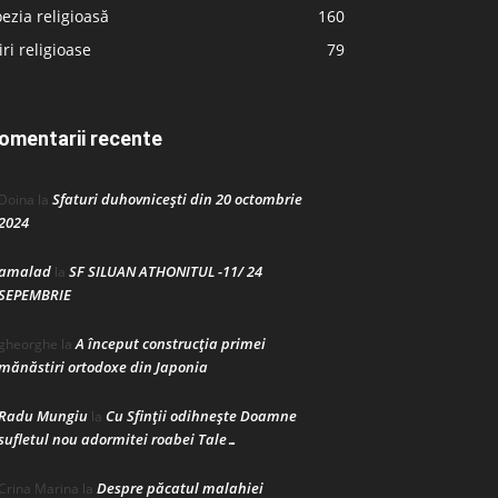
ezia religioasă
160
iri religioase
79
omentarii recente
Sfaturi duhovnicești din 20 octombrie
Doina
la
2024
amalad
SF SILUAN ATHONITUL -11/ 24
la
SEPEMBRIE
A început construcţia primei
gheorghe
la
mănăstiri ortodoxe din Japonia
Radu Mungiu
Cu Sfinții odihnește Doamne
la
sufletul nou adormitei roabei Tale…
Despre păcatul malahiei
Crina Marina
la