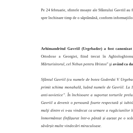
Pe 24 februarie, sfintele moaște ale Sfântului Gavriil au 
spre închinare timp de o săptămână, conform informațiilor
Arhimandritul Gavriil (Urgebadze) a fost canoniza
Ortodoxe a Georgiei, fiind trecut în Aghiologhion
Mărturisitorul, cel Nebun pentru Hristos
” şi
având ca da
Sfântul Gavriil (cu numele de botez Goderdzi V. Urgeba
primit schima monahală, luând numele de Gavriil. La 1 
anti-sovietice”. În închisoare a suportat torturile prelu
Gavriil a devenit o persoană foarte respectată și iubită
mulţi dintre ei s-au vindecat ca urmare a rugăciunilor l
înmormântat (înfășurat într-o pânză și așezat pe o sc
săvârșit multe vindecări miraculoase.