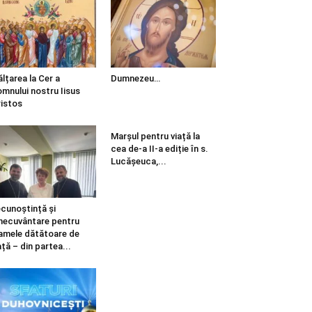
ălțarea la Cer a
Dumnezeu…
mnului nostru Iisus
istos
Marșul pentru viață la
cea de-a II-a ediție în s.
Lucășeuca,...
cunoștință și
necuvântare pentru
mele dătătoare de
ață – din partea...