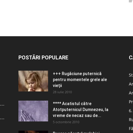
POSTĂRI POPULARE
C
+++ Rugăciune puternică
St
pentru momentele grele ale
Ar
vieţii
28 iulie 2010
Ar
Pr
**** Acatistul către
Atotputernicul Dumnezeu, la
6.
vreme de necaz sau de...
R
5 octombrie 2010
Fă