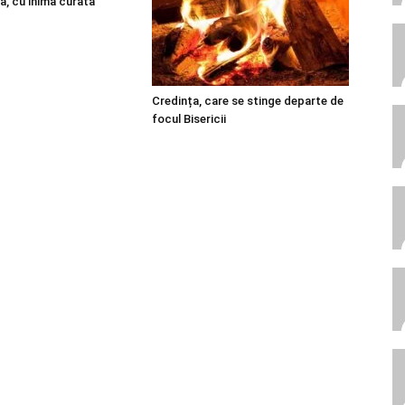
ă, cu inimă curată”
Credința, care se stinge departe de
focul Bisericii