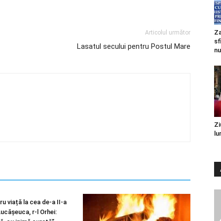
Za
Articolul următor
sf
Lasatul secului pentru Postul Mare
nu
Zi
lu
u viață la cea de-a II-a
 Lucășeuca, r-l Orhei: