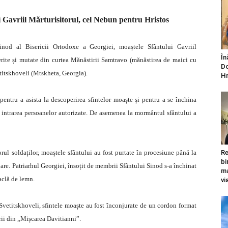
i Gavriil Mărturisitorul, cel Nebun pentru Hristos
inod al Bisericii Ortodoxe a Georgiei, moaștele Sfântului Gavriil
În
erite și mutate din curtea Mănăstirii Samtravo (mănăstirea de maici cu
Do
titskhoveli (Mtskheta, Georgia).
Hr
entru a asista la descoperirea sfintelor moaște și pentru a se închina
r intrarea persoanelor autorizate. De asemenea la mormântul sfântului a
orul soldaților, moaștele sfântului au fost purtate în procesiune până la
Re
bi
are. Patriarhul Georgiei, însoțit de membrii Sfântului Sinod s-a închinat
ma
raclă de lemn.
vi
vetitskhoveli, sfintele moaște au fost înconjurate de un cordon format
erii din „Mișcarea Davitianni”.