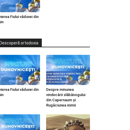
vierea Fiului văduvei din
in
Descoperă ortodoxia
vierea Fiului văduvei din
Despre minunea
in
vindecării slăbănogului
din Capernaum și
Rugăciunea inimii