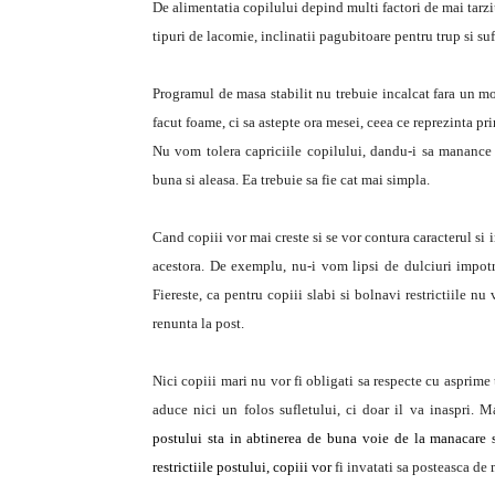
De alimentatia copilului depind multi factori de mai tarz
tipuri de lacomie, inclinatii pagubitoare pentru trup si suf
Programul de masa stabilit nu trebuie incalcat fara un mo
facut foame, ci sa astepte ora mesei, ceea ce reprezinta pri
Nu vom tolera capriciile copilului, dandu-i sa manance
buna si aleasa. Ea trebuie sa fie cat mai simpla.
Cand copiii vor mai creste si se vor contura caracterul si i
acestora. De exemplu, nu-i vom lipsi de dulciuri impotri
Fiereste, ca pentru copiii slabi si bolnavi restrictiile nu 
renunta la post.
Nici copiii mari nu vor fi obligati sa respecte cu asprime 
aduce nici un folos sufletului, ci doar il va inaspri. M
postului sta in abtinerea de buna voie de la manacare si
restrictiile postului, copiii vor
fi invatati sa posteasca de 