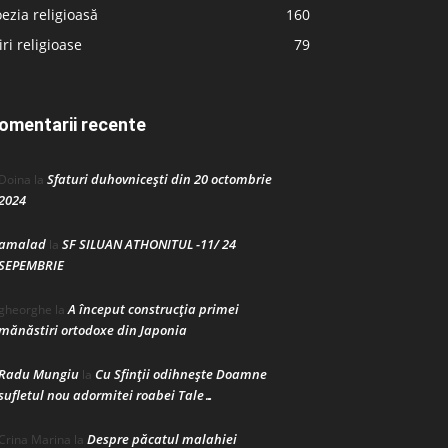
ezia religioasă
160
iri religioase
79
omentarii recente
Sfaturi duhovnicești din 20 octombrie
Doina
la
2024
amalad
SF SILUAN ATHONITUL -11/ 24
la
SEPEMBRIE
A început construcţia primei
gheorghe
la
mănăstiri ortodoxe din Japonia
Radu Mungiu
Cu Sfinții odihnește Doamne
la
sufletul nou adormitei roabei Tale…
Despre păcatul malahiei
Crina Marina
la