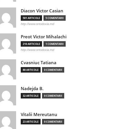
Diacon Victor Casian
581 ARTICOLE
5 COMENTARII
http://www.ortodoxia.md
Preot Victor Mihalachi
210 ARTICOLE
1 COMENTARII
http://www.ortodoxia.md
Cvasniuc Tatiana
88 ARTICOLE
0 COMENTARII
Nadejda B.
32 ARTICOLE
0 COMENTARII
Vitalii Mereutanu
23 ARTICOLE
0 COMENTARII