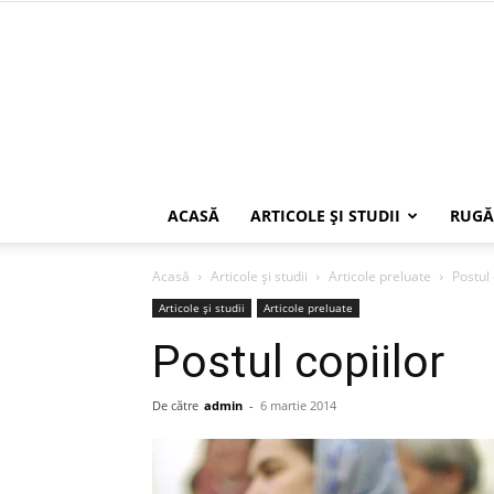
ACASĂ
ARTICOLE ŞI STUDII
RUGĂ
Acasă
Articole şi studii
Articole preluate
Postul 
Articole şi studii
Articole preluate
Postul copiilor
De către
admin
-
6 martie 2014