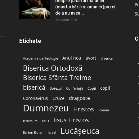
Despre păcatul malahiei
Po
(masturbării) şi onaniei (pazei
de a nu avea...
St
15 aprilie 2010
C
Etichete
Anul nou
avort
Academia de Teologie
Biserica
Biserica Ortodoxă
Biserica Sfânta Treime
biserică
copil
Botezul
Conferință
Copii
dragoste
Coronavirus
Cruce
Dumnezeu
Hristos
Icoana
Iisus Hristos
Ierusalim
Iisus
Lucășeuca
Ilarion Boian
Israel