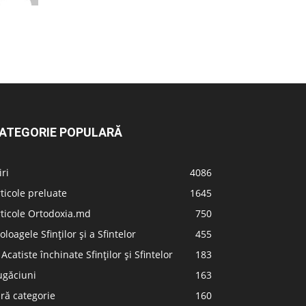
ATEGORIE POPULARĂ
iri
4086
ticole preluate
1645
ticole Ortodoxia.md
750
oloagele Sfinților și a Sfintelor
455
 Acatiste închinate Sfinților și Sfintelor
183
ugăciuni
163
ră categorie
160