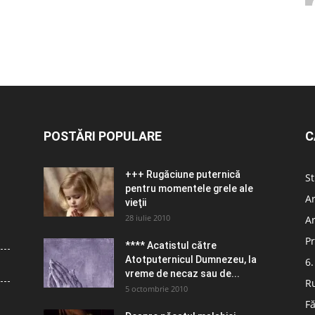
POSTĂRI POPULARE
C
+++ Rugăciune puternică
St
pentru momentele grele ale
Ar
vieţii
28 iulie 2010
Ar
Pr
**** Acatistul către
Atotputernicul Dumnezeu, la
6.
vreme de necaz sau de...
R
5 octombrie 2010
Fă