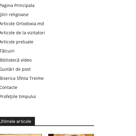
Pagina Principala
Știri religioase
Articole Ortodoxia.md
Articole de la vizitatori
Articole preluate
Tâlcuiri
Bibliotecă video
Gustări de post
Biserica Sfinta Treime
Contacte
Profețiile timpului
Ultimele articole