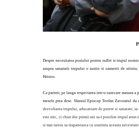
P
Despre necesitatea postului pentru suflet si trupul nostru 
asupra sanatatii trupului o sustin si oamenii de stiinta
Hristos.
Ca parinti, pe langa respectarea intr-o oarecare masura a p
mesele prea dese.
Sfantul Episcop Teofan Zavoratul da 
dezvoltarea trupului, aducatoare de putere si sanatate, s
este mic, ci chiar din primii ani sa-i potolim trupul atras
si mai tarziu sa stapaneasca cu usurinta aceasta necesitate