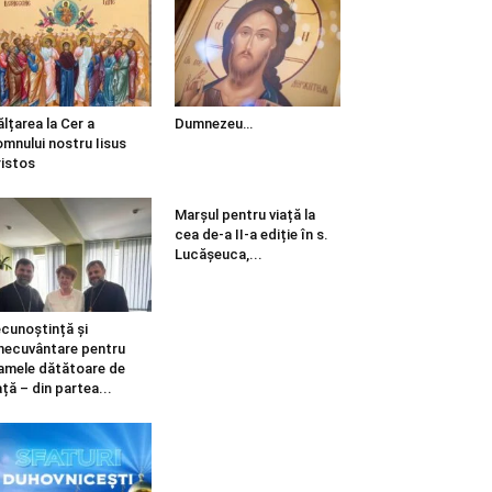
ălțarea la Cer a
Dumnezeu…
mnului nostru Iisus
istos
Marșul pentru viață la
cea de-a II-a ediție în s.
Lucășeuca,...
cunoștință și
necuvântare pentru
mele dătătoare de
ață – din partea...