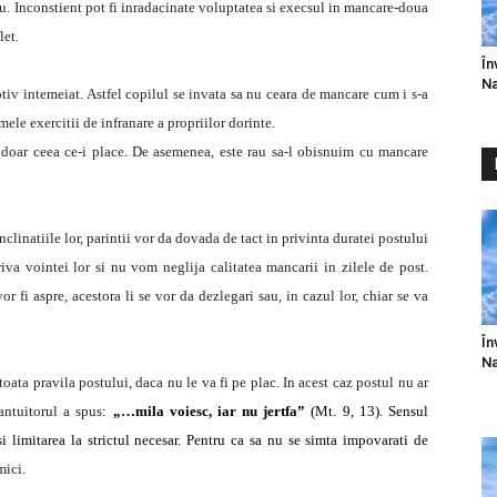
iu. Inconstient pot fi inradacinate voluptatea si execsul in mancare-doua
let.
În
Na
tiv intemeiat. Astfel copilul se invata sa nu ceara de mancare cum i s-a
mele exercitii de infranare a propriilor dorinte.
 doar ceea ce-i place. De asemenea, este rau sa-l obisnuim cu mancare
nclinatiile lor, parintii vor da dovada de tact in privinta duratei postului
va vointei lor si nu vom neglija calitatea mancarii in zilele de post.
vor fi aspre, acestora li se vor da dezlegari sau, in cazul lor, chiar se va
În
Na
toata pravila postului, daca nu le va fi pe plac. In acest caz postul nu ar
antuitorul a spus
:
„…mila voiesc, iar nu jertfa”
(Mt. 9, 13). Sensul
 limitarea la strictul necesar. Pentru ca sa nu se simta impovarati de
mici.