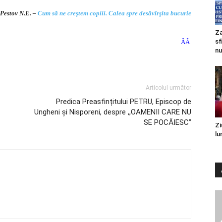
Pestov N.E. –
Cum să ne creştem copiii. Calea spre desăvîrşita bucurie
Za
sf
ÂÂ
nu
Articolul următor
Predica Preasfințitului PETRU, Episcop de
Ungheni și Nisporeni, despre ,,OAMENII CARE NU
SE POCĂIESC”
Zi
lu