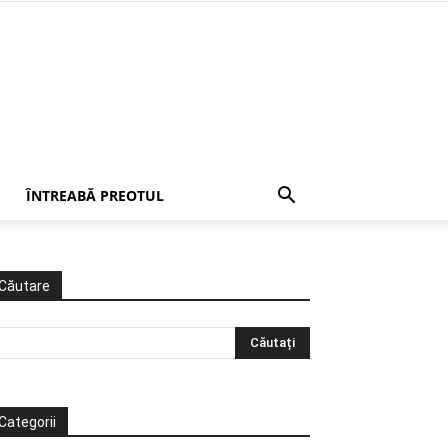
ÎNTREABĂ PREOTUL
Căutare
Categorii