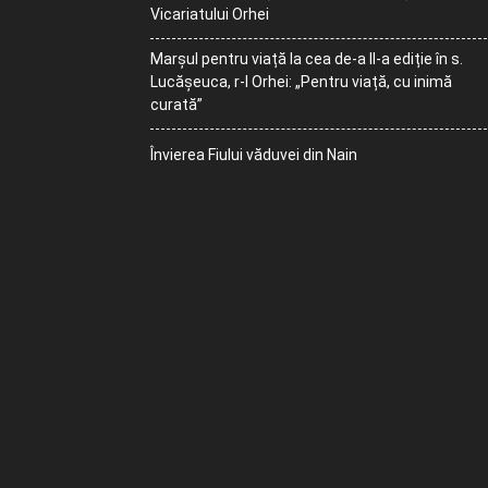
Vicariatului Orhei
Marșul pentru viață la cea de-a II-a ediție în s.
Lucășeuca, r-l Orhei: „Pentru viață, cu inimă
curată”
Învierea Fiului văduvei din Nain