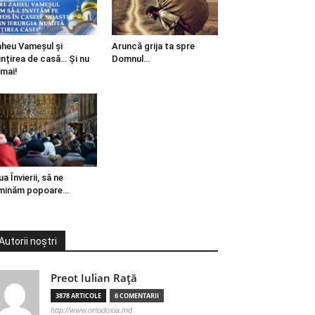
heu Vameșul și
Aruncă grija ta spre
ințirea de casă… Și nu
Domnul…
mai!
ua Învierii, să ne
minăm popoare…
Autorii noștri
Preot Iulian Raţă
3878 ARTICOLE
6 COMENTARII
http://www.ortodoxia.md