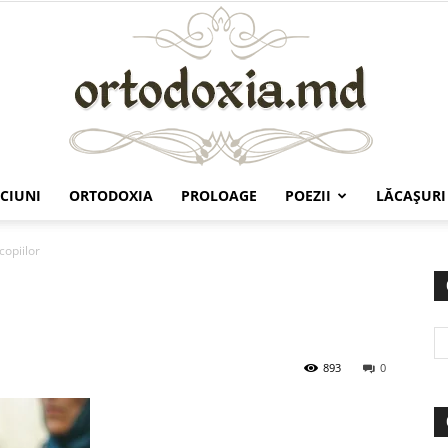
CIUNI
ORTODOXIA
PROLOAGE
POEZII
LĂCAŞURI
Ortodoxia.md
copiilor
893
0