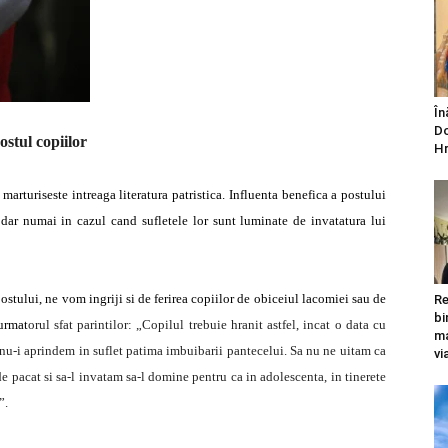
În
Do
ostul copiilor
Hr
marturiseste intreaga literatura patristica. Influenta benefica a postului
, dar numai in cazul cand sufletele lor sunt luminate de invatatura lui
ostului, ne vom ingriji si de ferirea copiilor de obiceiul lacomiei sau de
Re
bi
urmat
orul sfat parintilor: „Copilul trebuie hranit astfel, incat o data cu
ma
a nu-i aprindem in suflet patima imbuibarii pantecelui. Sa nu ne uitam ca
vi
 de pacat si sa-l invatam sa-l domine pentru ca in adolescenta, in tinerete
”.