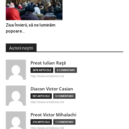
Ziua Învierii, să ne luminăm
popoare…
Autorii noștri
Preot Iulian Raţă
3878 ARTICOLE
6 COMENTARII
http://www.ortodoxia.md
Diacon Victor Casian
581 ARTICOLE
5 COMENTARII
http://www.ortodoxia.md
Preot Victor Mihalachi
210 ARTICOLE
1 COMENTARII
http://www.ortodoxia.md