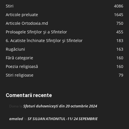
Stiri
4086
Articole preluate
1645
Articole Ortodoxia.md
750
Proloagele Sfinților și a Sfintelor
455
6. Acatiste închinate Sfinților și Sfintelor
183
Rugăciuni
163
Fără categorie
160
Poezia religioasă
160
Stiri religioase
79
Comentarii recente
Sfaturi duhovnicești din 20 octombrie 2024
Doina
la
amalad
SF SILUAN ATHONITUL -11/ 24 SEPEMBRIE
la