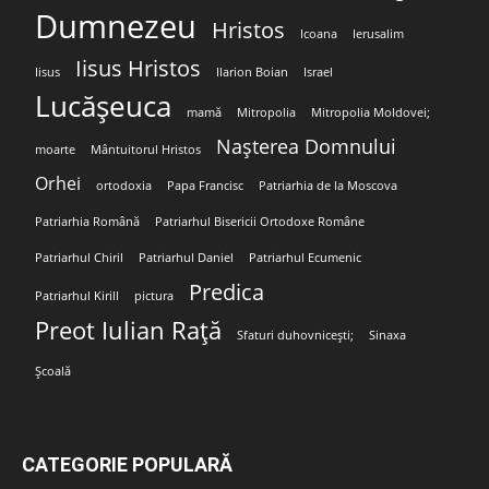
Dumnezeu
Hristos
Icoana
Ierusalim
Iisus Hristos
Iisus
Ilarion Boian
Israel
Lucășeuca
mamă
Mitropolia
Mitropolia Moldovei;
Nașterea Domnului
moarte
Mântuitorul Hristos
Orhei
ortodoxia
Papa Francisc
Patriarhia de la Moscova
Patriarhia Română
Patriarhul Bisericii Ortodoxe Române
Patriarhul Chiril
Patriarhul Daniel
Patriarhul Ecumenic
Predica
Patriarhul Kirill
pictura
Preot Iulian Rață
Sfaturi duhovnicești;
Sinaxa
Școală
CATEGORIE POPULARĂ