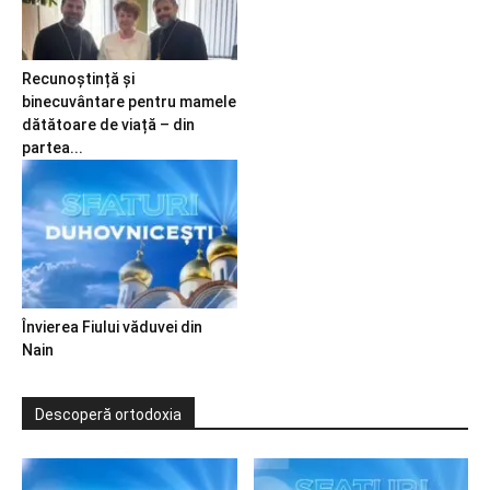
Recunoștință și
binecuvântare pentru mamele
dătătoare de viață – din
partea...
Învierea Fiului văduvei din
Nain
Descoperă ortodoxia