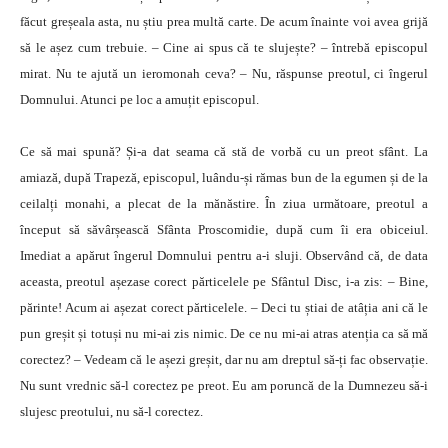
făcut greșeala asta, nu știu prea multă carte. De acum înainte voi avea grijă
să le așez cum trebuie. – Cine ai spus că te slujește? – întrebă episcopul
mirat. Nu te ajută un ieromonah ceva? – Nu, răspunse preotul, ci îngerul
Domnului. Atunci pe loc a amuțit episcopul.
Ce să mai spună? Și-a dat seama că stă de vorbă cu un preot sfânt. La
amiază, după Trapeză, episcopul, luându-și rămas bun de la egumen și de la
ceilalți monahi, a plecat de la mănăstire. În ziua următoare, preotul a
început să săvârșească Sfânta Proscomidie, după cum îi era obiceiul.
Imediat a apărut îngerul Domnului pentru a-i sluji. Observând că, de data
aceasta, preotul așezase corect părticelele pe Sfântul Disc, i-a zis: – Bine,
părinte! Acum ai așezat corect părticelele. – Deci tu știai de atâția ani că le
pun greșit și totuși nu mi-ai zis nimic. De ce nu mi-ai atras atenția ca să mă
corectez? – Vedeam că le așezi greșit, dar nu am dreptul să-ți fac observație.
Nu sunt vrednic să-l corectez pe preot. Eu am poruncă de la Dumnezeu să-i
slujesc preotului, nu să-l corectez.