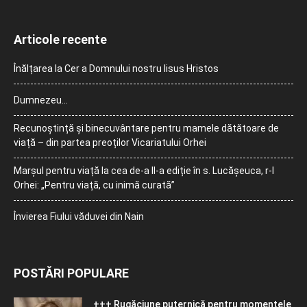
Articole recente
Înălțarea la Cer a Domnului nostru Iisus Hristos
Dumnezeu…
Recunoștință și binecuvântare pentru mamele dătătoare de
viață – din partea preoților Vicariatului Orhei
Marșul pentru viață la cea de-a II-a ediție în s. Lucășeuca, r-l
Orhei: „Pentru viață, cu inimă curată”
Învierea Fiului văduvei din Nain
POSTĂRI POPULARE
+++ Rugăciune puternică pentru momentele