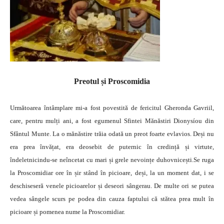
Preotul și Proscomidia
Următoarea întâmplare mi-a fost povestită de fericitul Gheronda Gavriil,
care, pentru mulți ani, a fost egumenul Sfintei Mănăstiri Dionysíou din
Sfântul Munte. La o mănăstire trăia odată un preot foarte evlavios. Deși nu
era prea învățat, era deosebit de puternic în credință și virtute,
îndeletnicindu-se neîncetat cu mari și grele nevoințe duhovnicești.Se ruga
la Proscomidiar ore în șir stând în picioare, deși, la un moment dat, i se
deschiseseră venele picioarelor și deseori sângerau. De multe ori se putea
vedea sângele scurs pe podea din cauza faptului că stătea prea mult în
picioare și pomenea nume la Proscomidiar.