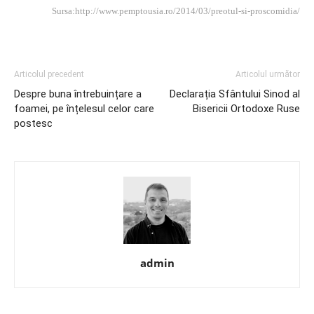
Sursa:
http://www.pemptousia.ro/2014/03/preotul-si-proscomidia/
Articolul precedent
Articolul următor
Despre buna întrebuințare a
Declarația Sfântului Sinod al
foamei, pe înțelesul celor care
Bisericii Ortodoxe Ruse
postesc
admin