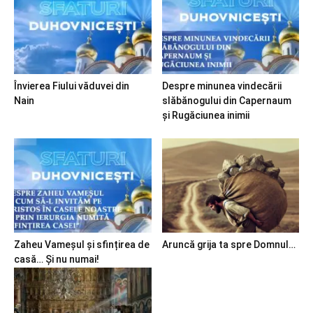
Învierea Fiului văduvei din
Despre minunea vindecării
Nain
slăbănogului din Capernaum
și Rugăciunea inimii
Zaheu Vameșul și sfințirea de
Aruncă grija ta spre Domnul…
casă… Și nu numai!