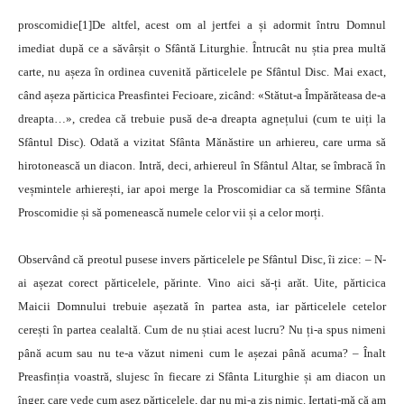
proscomidie[1]De altfel, acest om al jertfei a și adormit întru Domnul
imediat după ce a săvârșit o Sfântă Liturghie. Întrucât nu știa prea multă
carte, nu așeza în ordinea cuvenită părticelele pe Sfântul Disc. Mai exact,
când așeza părticica Preasfintei Fecioare, zicând: «Stătut-a Împărăteasa de-a
dreapta…», credea că trebuie pusă de-a dreapta agnețului (cum te uiți la
Sfântul Disc). Odată a vizitat Sfânta Mănăstire un arhiereu, care urma să
hirotonească un diacon. Intră, deci, arhiereul în Sfântul Altar, se îmbracă în
veșmintele arhierești, iar apoi merge la Proscomidiar ca să termine Sfânta
Proscomidie și să pomenească numele celor vii și a celor morți.
Observând că preotul pusese invers părticelele pe Sfântul Disc, îi zice: – N-
ai așezat corect părticelele, părinte. Vino aici să-ți arăt. Uite, părticica
Maicii Domnului trebuie așezată în partea asta, iar părticelele cetelor
cerești în partea cealaltă. Cum de nu știai acest lucru? Nu ți-a spus nimeni
până acum sau nu te-a văzut nimeni cum le așezai până acuma? – Înalt
Preasfinția voastră, slujesc în fiecare zi Sfânta Liturghie și am diacon un
înger, care vede cum așez părticelele, dar nu mi-a zis nimic. Iertați-mă că am