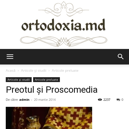
Ortodoxia.md
Acasă
Articole şi studii
Articole preluate
Articole şi studii
Articole preluate
Preotul și Proscomedia
De către
admin
-
20 martie 2014
2237
0