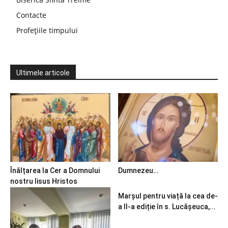
Contacte
Profețiile timpului
Ultimele articole
Înălțarea la Cer a Domnului
Dumnezeu…
nostru Iisus Hristos
Marșul pentru viață la cea de-
a II-a ediție în s. Lucășeuca,...