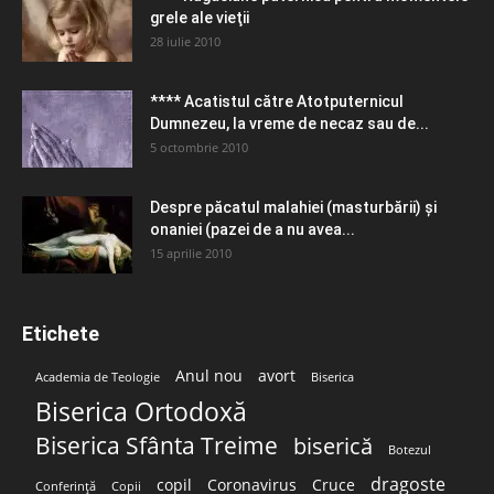
grele ale vieţii
28 iulie 2010
**** Acatistul către Atotputernicul
Dumnezeu, la vreme de necaz sau de...
5 octombrie 2010
Despre păcatul malahiei (masturbării) şi
onaniei (pazei de a nu avea...
15 aprilie 2010
Etichete
Anul nou
avort
Academia de Teologie
Biserica
Biserica Ortodoxă
Biserica Sfânta Treime
biserică
Botezul
dragoste
copil
Coronavirus
Cruce
Conferință
Copii