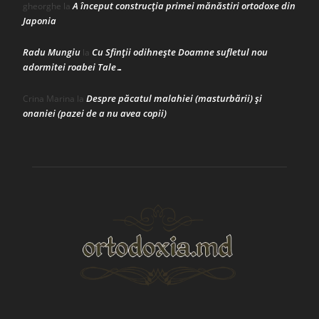
A început construcţia primei mănăstiri ortodoxe din
gheorghe
la
Japonia
Radu Mungiu
Cu Sfinții odihnește Doamne sufletul nou
la
adormitei roabei Tale…
Despre păcatul malahiei (masturbării) şi
Crina Marina
la
onaniei (pazei de a nu avea copii)