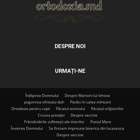
DESPRE NOI
URMAȚI-NE
Înălțarea Domnului
Despre Martorii lui Iehova
pogorirea-sfintului-duh
Piedici în calea mîntuirii
Ortodoxia pentru copii
Păcatul avortului
Păcatul vrăjitoriilor
Crucea preoției
Despre vaccine
Frământările sufletești ale tinerilor
Postul Mare
Învierea Domnului
Sa finisam impreuna biserica din lucaseuca
Despre vaccine