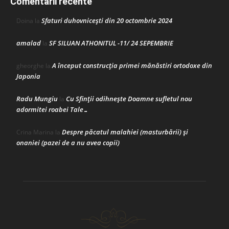
Comentarii recente
Sfaturi duhovnicești din 20 octombrie 2024
Doina
la
amalad
SF SILUAN ATHONITUL -11/ 24 SEPEMBRIE
la
A început construcţia primei mănăstiri ortodoxe din
gheorghe
la
Japonia
Radu Mungiu
Cu Sfinții odihnește Doamne sufletul nou
la
adormitei roabei Tale…
Despre păcatul malahiei (masturbării) şi
Crina Marina
la
onaniei (pazei de a nu avea copii)