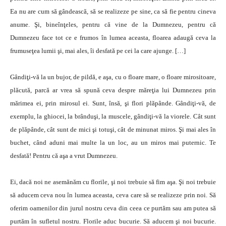
Ea nu are cum să gândească, să se realizeze pe sine, ca să fie pentru cineva
anume. Şi, bineînţeles, pentru că vine de la Dumnezeu, pentru că
Dumnezeu face tot ce e frumos în lumea aceasta, floarea adaugă ceva la
frumuseţea lumii şi, mai ales, îi desfată pe cei la care ajunge. […]
Gândiţi-vă la un bujor, de pildă, e aşa, cu o floare mare, o floare mirositoare,
plăcută, parcă ar vrea să spună ceva despre măreţia lui Dumnezeu prin
mărimea ei, prin mirosul ei. Sunt, însă, şi flori plăpânde. Gândiţi-vă, de
exemplu, la ghiocei, la brânduşi, la muscele, gândiţi-vă la viorele. Cât sunt
de plăpânde, cât sunt de mici şi totuşi, cât de minunat miros. Şi mai ales în
buchet, când aduni mai multe la un loc, au un miros mai puternic. Te
desfată! Pen­tru că aşa a vrut Dumnezeu.
Ei, dacă noi ne asemănăm cu florile, şi noi trebuie să fim aşa. Şi noi trebuie
să aducem ceva nou în lumea aceasta, ceva care să se realizeze prin noi. Să
oferim oamenilor din jurul nostru ceva din ceea ce purtăm sau am putea să
purtăm în sufletul nostru. Florile aduc bucurie. Să aducem şi noi bucurie.