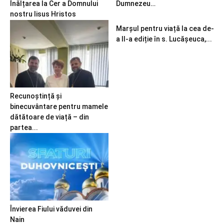
Înălțarea la Cer a Domnului
Dumnezeu…
nostru Iisus Hristos
Marșul pentru viață la cea de-
a II-a ediție în s. Lucășeuca,...
Recunoștință și
binecuvântare pentru mamele
dătătoare de viață – din
partea...
Învierea Fiului văduvei din
Nain