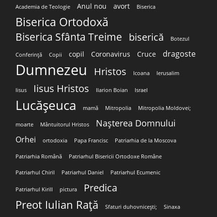
Anul nou
avort
Academia de Teologie
Biserica
Biserica Ortodoxă
Biserica Sfânta Treime
biserică
Botezul
dragoste
copil
Coronavirus
Cruce
Conferință
Copii
Dumnezeu
Hristos
Icoana
Ierusalim
Iisus Hristos
Iisus
Ilarion Boian
Israel
Lucășeuca
mamă
Mitropolia
Mitropolia Moldovei;
Nașterea Domnului
moarte
Mântuitorul Hristos
Orhei
ortodoxia
Papa Francisc
Patriarhia de la Moscova
Patriarhia Română
Patriarhul Bisericii Ortodoxe Române
Patriarhul Chiril
Patriarhul Daniel
Patriarhul Ecumenic
Predica
Patriarhul Kirill
pictura
Preot Iulian Rață
Sfaturi duhovnicești;
Sinaxa