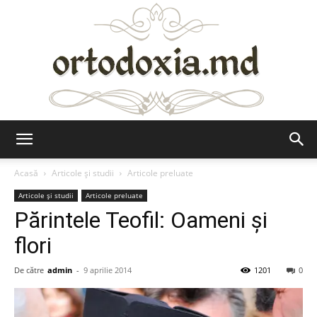
Ortodoxia.md
Acasă
Articole şi studii
Articole preluate
Articole şi studii
Articole preluate
Părintele Teofil: Oameni și
flori
De către
admin
-
9 aprilie 2014
1201
0