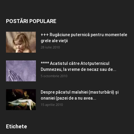
POSTĂRI POPULARE
+++ Rugăciune puternică pentru momentele
grele ale vieţii
28 iulie 2010
**** Acatistul către Atotputernicul
Dumnezeu, la vreme de necaz sau de...
5 octombrie 2010
Despre păcatul malahiei (masturbării) şi
onaniei (pazei de a nu avea...
15 aprilie 2010
Etichete