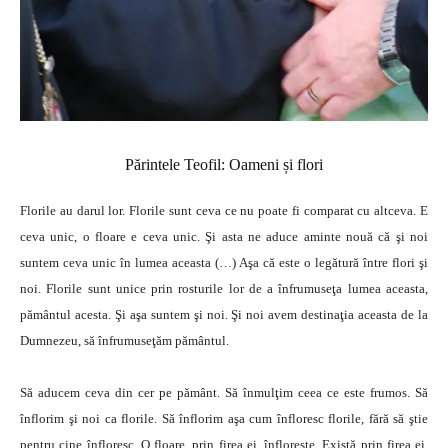
Părintele Teofil: Oameni și flori
Florile au darul lor. Florile sunt ceva ce nu poate fi comparat cu altceva. E
ceva unic, o floare e ceva unic. Şi asta ne aduce aminte nouă că şi noi
suntem ceva unic în lumea aceasta (…) Aşa că este o legătură între flori şi
noi. Florile sunt unice prin rosturile lor de a înfrumuseţa lumea aceasta,
pământul acesta. Şi aşa sun­tem şi noi. Şi noi avem destinaţia aceasta de la
Dumne­zeu, să înfrumuseţăm pământul.
Să aducem ceva din cer pe pământ. Să înmulţim ceea ce este frumos. Să
înflorim şi noi ca florile. Să înflorim aşa cum înfloresc florile, fără să ştie
pentru cine înfloresc. O floare, prin firea ei, înflo­reşte. Există prin firea ei.