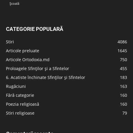
Școală
CATEGORIE POPULARĂ
Stiri
4086
Articole preluate
1645
Articole Ortodoxia.md
750
Proloagele Sfinților și a Sfintelor
455
6. Acatiste închinate Sfinților și Sfintelor
183
Rugăciuni
163
Fără categorie
160
Poezia religioasă
160
Stiri religioase
79