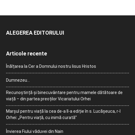
ALEGEREA EDITORULUI
Articole recente
Înălțarea la Cer a Domnului nostru Iisus Hristos
Dumnezeu…
Recunoștință și binecuvântare pentru mamele dătătoare de
viață – din partea preoților Vicariatului Orhei
Marșul pentru viață la cea de-a II-a ediție în s. Lucășeuca, r-l
Orhei: „Pentru viață, cu inimă curată”
Învierea Fiului văduvei din Nain