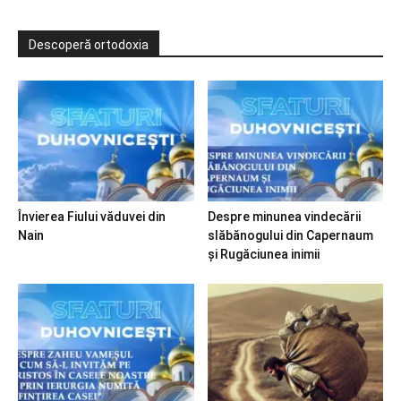
Descoperă ortodoxia
Învierea Fiului văduvei din
Despre minunea vindecării
Nain
slăbănogului din Capernaum
și Rugăciunea inimii