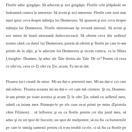
Florile aduc gin­găşie. Să aducem şi noi gingăşie. Florile cele plăpânde ne
îndeamnă cumva la smerenie. Să avem şi noi smere­nie. Florile care sunt mai
mari spun ceva despre măreţia lui Dumnezeu. Să spunem şi noi ceva despre
măreţia lui Dumnezeu. Florile mirositoare îşi revarsă mirosul. Să avem şi
noi miros de bună mireasmă duhovniceacă. Să ofe­rim ceva din sufletul
nostru când, cu darul lui Dumnezeu, putem să oferim şi florile pe care le-am
primit de la alţii, şi le aducem lui Dumnezeu şi zicem cumva, ca la Sfînta
Liturghie: Doamne, îţi aduc ale Tale dintru ale Tale. De ce? Pentru că ceea
ce ofer eu, ceea ce-Ţi ofer eu Ţie, acum, Tu mi-ai dat.
Floarea nu-i creată de mine. Mi-au dat-o prie­tenii mei. Mi-au dat-o cei care
mă iubesc. Floarea aceasta mi-au dat-o cei care mă cinstesc. Şi eu, Doamne,
le-am primit pe toate acestea şi acum Ţi le ofer Ţie, odată cu sufletul meu,
odată cu inima mea. Primeşte-le pe ele cum m-ai primi pe mine (Epistola
către Filimon)… să înfloresc şi eu ca florile pentru cei din jurul meu, să
aduc şi eu un spor de bucurie, un spor de mulţumire, să nu fiu ca buruienile
pe care le smulg oamenii pentru că n-au treabă cu ele, ci să fiu ca florile pe