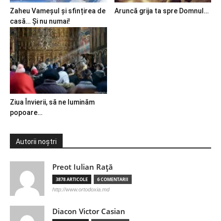
Zaheu Vameșul și sfințirea de
Aruncă grija ta spre Domnul…
casă… Și nu numai!
Ziua Învierii, să ne luminăm
popoare…
Autorii noștri
Preot Iulian Raţă
3878 ARTICOLE
6 COMENTARII
http://www.ortodoxia.md
Diacon Victor Casian