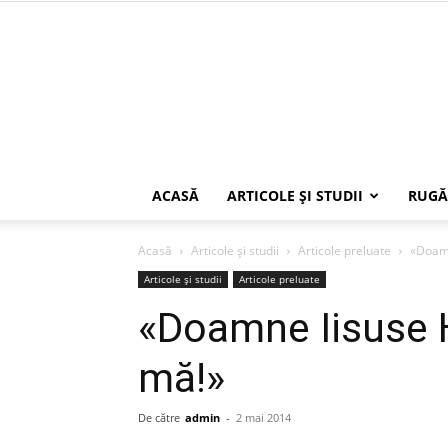
ACASĂ
ARTICOLE ŞI STUDII
RUGĂ
Acasă
Articole şi studii
Articole preluate
«Doamn
Articole şi studii
Articole preluate
«Doamne Iisuse H
mă!»
De către
admin
-
2 mai 2014