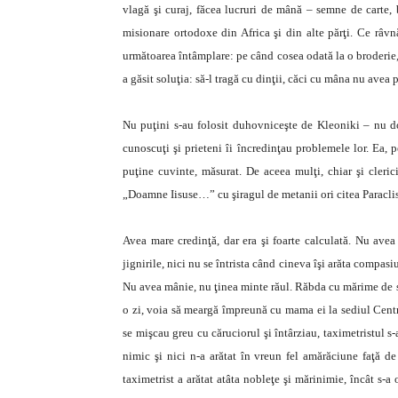
vlagă şi curaj, făcea lucruri de mână – semne de carte, b
misionare ortodoxe din Africa şi din alte părţi. Ce râv
următoarea întâm­plare: pe când cosea odată la o broderie,
a găsit soluţia: să-l tragă cu dinţii, căci cu mâna nu avea 
Nu puţini s-au folosit duhovniceşte de Kleoniki – nu doa
cunoscuţi şi prieteni îi încredinţau problemele lor. Ea,
puţine cuvinte, măsurat. De aceea mulţi, chiar şi cleric
„Doamne Iisuse…” cu şiragul de metanii ori citea Paraclisu
Avea mare credinţă, dar era şi foarte calculată. Nu avea
jignirile, nici nu se întrista când cineva îşi arăta compa
Nu avea mânie, nu ţinea minte răul. Răbda cu mărime de su
o zi, voia să meargă împreună cu mama ei la sediul Cent
se mişcau greu cu căruciorul şi întârziau, taximetristul s
nimic şi nici n-a arătat în vreun fel amărăciune faţă de
taximetrist a arătat atâta nobleţe şi mărinimie, încât s-a 