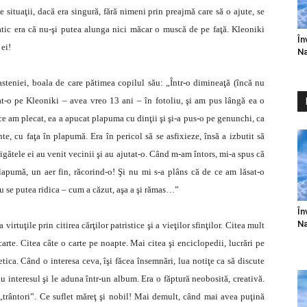
e situaţii, dacă era singură, fără nimeni prin preajmă care să o ajute, se
atic era că nu-şi putea alunga nici măcar o muscă de pe faţă. Kleoniki
În
 ei!
Na
steniei, boala de care pătimea copilul său: „Într-o dimineaţă (încă nu
jat-o pe Kleoniki – avea vreo 13 ani – în fotoliu, şi am pus lângă ea o
 am plecat, ea a apucat plapuma cu dinţii şi şi-a pus-o pe genunchi, ca
nte, cu faţa în plapumă. Era în pericol să se asfixieze, însă a izbutit să
trigătele ei au venit vecinii şi au ajutat-o. Când m-am întors, mi-a spus că
lapumă, un aer fin, răcorind-o! Şi nu mi s-a plâns că de ce am lăsat-o
 nu se putea ridica – cum a căzut, aşa a şi rămas…”
În
Na
tuţile prin citirea cărţilor patristice şi a vieţilor sfinţilor. Citea mult
arte. Citea câte o carte pe noapte. Mai citea şi enciclopedii, lucrări pe
etica. Când o interesa ceva, îşi făcea însemnări, lua notiţe ca să discute
au interesul şi le aduna într-un album. Era o făptură neobosită, creativă.
e „trântori”. Ce suflet mă­reţ şi nobil! Mai demult, când mai avea puţină