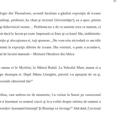
ologie din Thessalonic, această facultate a găzduit expoziţia de icoa­ne
udenţi, profesori, ba chiar şi rectorul Universităţii!), ea a spus, printre
os şi duhovnicul nostru… Problema nu e de ce suntem ceea ce suntem, ci
ti dacă le facem pe toate împreună cu Iisus şi cu harul Său, străduindu-
ţie şi alocuţiunea ei, toţi spuneau: „Nu vom uita niciodată ce am trăit
remii la expoziţii diferite de icoane. Din venituri, o parte a acordat-o,
oiul de lucruri manuale – Misiunii Ortodoxe din Africa.
de mama ei în Mytilini, la Sfântul Rafail. La Vohodul Mare, mama ei a
 pe deasupra ei. După Sfânta Liturghie, preotul s-a apropiat de ea şi,
 ascunde căruciorul tău!”
fina, care suferea tot de miastenie, l-a vizitat la Suroti pe cunoscutul
 le-a însemnat cu semnul crucii şi le-a vorbit despre iubirea de oameni a
eoniki» înseamnă biruinţă! Şi Biruinţa va învinge!” Altă dată, Cuviosul