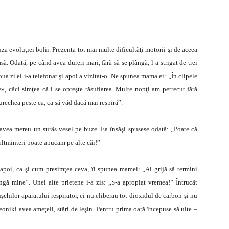
uza evoluţiei bolii. Prezenta tot mai multe dificultăţi motorii şi de aceea
. Odată, pe când avea dureri mari, fără să se plângă, l-a strigat de trei
ua zi el i-a telefonat şi apoi a vizitat-o. Ne spunea mama ei: „În clipele
, căci simţea că i se opreşte răsuflarea. Multe nopţi am petrecut fără
rechea peste ea, ca să văd dacă mai respiră”.
, avea mereu un surâs vesel pe buze. Ea însăşi spusese odată: „Poate că
 altminteri poate apucam pe alte căi!”
i apoi, ca şi cum presimţea ceva, îi spunea mamei: „Ai grijă să termini
ngă mine”. Unei alte prietene i-a zis: „S-a apropiat vremea!” Întrucât
chilor aparatului respirator, ei nu eliberau tot dioxidul de carbon şi nu
oniki avea ameţeli, stări de leşin. Pentru prima oară începuse să uite –