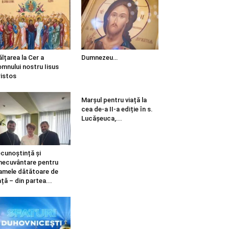
ălțarea la Cer a
Dumnezeu…
mnului nostru Iisus
istos
Marșul pentru viață la
cea de-a II-a ediție în s.
Lucășeuca,...
cunoștință și
necuvântare pentru
mele dătătoare de
ață – din partea...