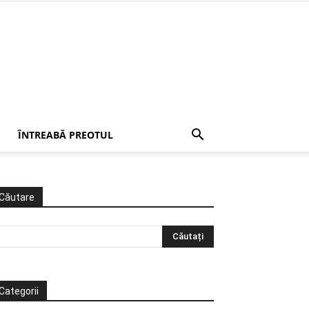
ÎNTREABĂ PREOTUL
Căutare
Categorii