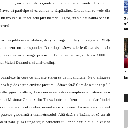
roderii –, iar veniturile obţinute din ce vindea le trimitea la centrele
nă avea să participe şi ea cumva la răspândirea Ortodoxiei se vede din
 nu izbutea să treacă acul prin materialul gros; nu s-a dat bătută până n-
Za
sf
putere!
nu
r din pilda ei de răbdare, dar şi cu rugăciunile şi poveţele ei. Mulţi
 pe moment, nu le răspundea. Doar după câteva zile le dădea răspuns în
i, îi cereau să se roage pentru ei. De la caz la caz, ea făcea 3.000 de
l Maicii Domnului şi al altor sfinţi.
Zi
 complexe în ceea ce priveşte starea sa de invaliditate. Nu o atingeau
lu
siunea faţă de ea prin cuvinte precum: „Săraca fată! Cum de-a ajuns aşa?!”
flet jignirile altora, după cum se vede din întâmplarea următoare: într-
rului Misionar Ortodox din Thessalonic; au chemat un taxi, dar fiindcă
-a enervat şi a făcut tărăboi, rănind-o cu bădărănie. Ea însă n-a comentat
 puterea grosolană a taximetristului. Altă dată s-a întâmplat că un alt
oferit până şi să-i ungă roţile căruciorului, iar de bani nici nu a vrut să