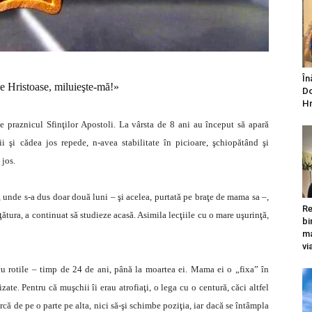
În
 Hristoase, miluieşte-mă!»
Do
Hr
e praznicul Sfinţilor Apostoli. La vârsta de 8 ani au început să apară
 şi cădea jos repede, n-avea stabilitate în picioare, şchiopătând şi
 jos.
, unde s-a dus doar două luni – şi acelea, purtată pe braţe de mama sa –,
Re
ţătura, a continuat să studieze acasă. Asimila lecţiile cu o mare uşurinţă,
bi
ma
vi
cu rotile – timp de 24 de ani, până la moartea ei. Mama ei o „fixa” în
zate. Pentru că muşchii îi erau atrofiaţi, o lega cu o centură, căci altfel
rcă de pe o parte pe alta, nici să-şi schimbe poziţia, iar dacă se întâmpla