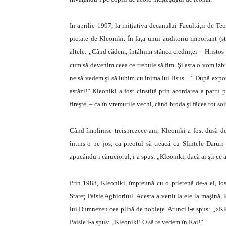
In aprilie 1997, la iniţiativa decanului Facultăţii de Te
pictate de Kleoniki. În faţa unui au­di­toriu important (st
altele: „Când cădem, întâlnim stân­ca credinţei – Hrist
cum să devenim ceea ce trebuie să fim. Şi asta o vom izbu
ne să vedem şi să iubim cu inima lui Iisus…” După expozi
astăzi!” Kleoniki a fost cinstită prin acordarea a patru p
fireşte, – ca în vremurile vechi, când broda şi făcea tot s
Când împlinise treisprezece ani, Kleoniki a fost dusă 
întins-o pe jos, ca preotul să treacă cu Sfintele Daruri
apucându-i căruciorul, i-a spus: „Kleoniki, dacă ai şti ce
Prin 1988, Kleoniki, împreună cu o prietenă de-a ei, Iosi
Stareţ Paisie Aghioritul. Acesta a venit la ele la maşină,
lui Dumnezeu cea plină de nobleţe. Atunci i-a spus: „«Kl
Paisie i-a spus: „Kleoniki! O să te vedem în Rai!”