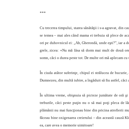
***
Cu trecerea timpului, starea sănătăţii i s-a agravat, din ca
se temea – mai ales când mama ei trebuia să plece de acasă
ori pe duhovnicul ei: „Ah, Gherondà, unde eşti?”, iar a do
grele, zicea: «Nu mă lăsa să dorm mai mult de două ore»
somn, căci o durea peste tot. De multe ori mă aplecam cu u
În ciuda atâtor suferinţe, chipul ei strălucea de bucurie
Dumnezeu, din multă iubire, a îngăduit să fiu astfel, căci
În ultima vreme, obişnuia să picteze ju­mă­tate de oră ş
treburile, căci peste puţin nu o să mai poţi pleca de lâ
plămânii nu mai funcţionau bine din pricina atrofierii muş
făceau bine oxigenarea creierului – din această cauză Kle
ea, care avea o memorie uimitoare!