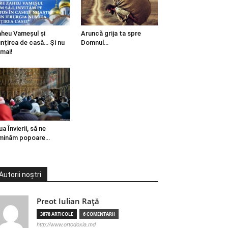
heu Vameșul și
Aruncă grija ta spre
ințirea de casă… Și nu
Domnul…
mai!
ua Învierii, să ne
minăm popoare…
Autorii noștri
Preot Iulian Raţă
3878 ARTICOLE
6 COMENTARII
http://www.ortodoxia.md