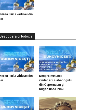
vierea Fiului văduvei din
in
Descoperă ortodoxia
vierea Fiului văduvei din
Despre minunea
in
vindecării slăbănogului
din Capernaum și
Rugăciunea inimii