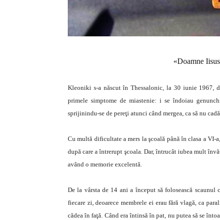
«Doamne Iisuse
Kleoniki s-a născut în Thessalonic, la 30 iunie 1967, d
primele simptome de miastenie: i se îndoiau genunchii
sprijinindu-se de pereţi atunci când mergea, ca să nu cadă
Cu multă dificultate a mers la şcoală până în clasa a VI-a
după care a întrerupt şcoala. Dar, întrucât iubea mult învă
având o memorie excelentă.
De la vârsta de 14 ani a început să folosească scaunul 
fiecare zi, deoarece membrele ei erau fără vlagă, ca parali
cădea în faţă. Când era întinsă în pat, nu putea să se întoa