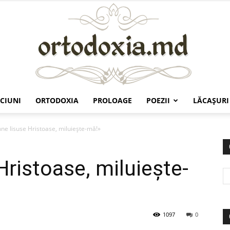
CIUNI
ORTODOXIA
PROLOAGE
POEZII
LĂCAŞURI
Ortodoxia.md
e Iisuse Hristoase, miluieşte-mă!»
ristoase, miluieşte-
1097
0