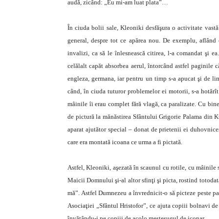
audă, zicând: „Eu mi-am luat plata”…
În ciuda bolii sale, Kleoniki desfăşura o activitate vastă
general, despre tot ce apărea nou. De exemplu, aflând 
invalizi, ca să le înlesnească citirea, l-a comandat şi e
celălalt capăt absorbea aerul, întorcând astfel paginile c
engleza, germana, iar pentru un timp s-a apucat şi de li
când, în ciuda tuturor problemelor ei motorii, s-a hotărî
mâinile îi erau complet fără vlagă, ca paralizate. Cu bi
de pictură la mănăstirea Sfântului Grigorie Palama din K
aparat ajutător special – donat de prietenii ei duhovniceş
care era montată icoana ce urma a fi pictată.
Astfel, Kleoniki, aşezată în scaunul cu ro­ti­le, cu mâinile
Maicii Domnului şi-al altor sfinţi şi picta, rostind toto
mă”. Astfel Dumnezeu a învrednicit-o să pic­teze peste pat
Aso­ciaţiei „Sfântul Hristofor”, ce ajuta copiii bol­navi de
învăţându-i pe copiii de acolo meşteşugul de ico­nar.