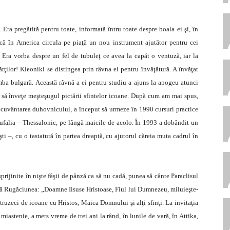
. Era pregătită pentru toate, informată întru toate despre boala ei şi, în
că în America circula pe piaţă un nou instrument ajutător pentru cei
a. Era vorba despre un fel de tubuleţ ce avea la capăt o ventuză, iar la
ărţilor! Kleoniki se distingea prin râvna ei pentru învăţătură. A învăţat
mba bulgară. Această râvnă a ei pentru studiu a ajuns la apogeu atunci
t să înveţe meşteşugul pictării sfintelor icoane. După cum am mai spus,
necuvântarea duhovnicului, a început să urmeze în 1990 cursuri practice
ufalia – Thessalonic, pe lângă maicile de acolo. În 1993 a dobândit un
ti –, cu o tastatură în partea dreaptă, cu ajutorul căreia muta cadrul în
 sprijinite în nişte fâşii de pânză ca să nu cadă, punea să cânte Paraclisul
dată Rugăciunea: „Doamne Iisuse Hristoase, Fiul lui Dumnezeu, miluieşte-
ruzeci de icoane cu Hristos, Mai­ca Domnului şi alţi sfinţi. La invitaţia
 miastenie, a mers vreme de trei ani la rând, în lunile de vară, în Attika,