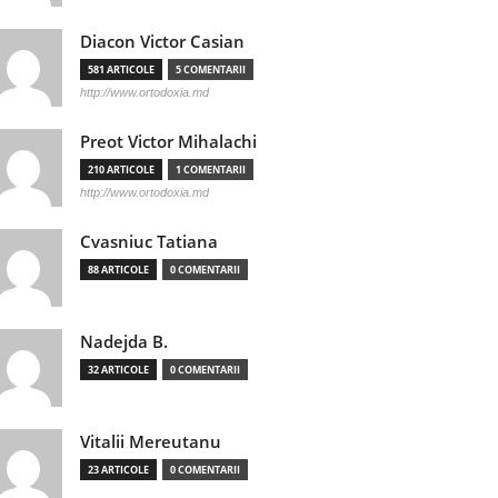
Diacon Victor Casian
581 ARTICOLE
5 COMENTARII
http://www.ortodoxia.md
Preot Victor Mihalachi
210 ARTICOLE
1 COMENTARII
http://www.ortodoxia.md
Cvasniuc Tatiana
88 ARTICOLE
0 COMENTARII
Nadejda B.
32 ARTICOLE
0 COMENTARII
Vitalii Mereutanu
23 ARTICOLE
0 COMENTARII