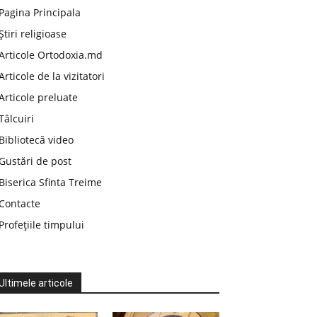
Pagina Principala
Știri religioase
Articole Ortodoxia.md
Articole de la vizitatori
Articole preluate
Tâlcuiri
Bibliotecă video
Gustări de post
Biserica Sfinta Treime
Contacte
Profețiile timpului
Ultimele articole