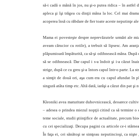
să-i cadă o mână în jos, nu şi-o putea ridica – în astfel d
apleca şi îşi trăgea cu dinţii mâna la loc. Cel mai dram
acoperea însă cu răbdare de fier toate aceste neputinţe ale
Mama ei povesteşte despre ne­pre­văzutele urmări ale mia
aveam cărucior cu rotile), a trebuit să lipsesc. Am aran
plăpumioară împăturită, ca să-şi odihnească mâna. După ce
să se odihnească. Dar capul i s-a îndoit şi i-a căzut înai
strige, după ce cu greu şi-a întors capul într-o parte. La s
a simţit de două ori, aşa cum era cu capul afundat în p
singură atâta timp etc. Altă dată, iarăşi a căzut din pat şi
Kleoniki avea maturitate duhovnicească, deoarece cultiva vir
– adesea o prindea miezul nopţii citind ca să termine o c
teme sociale, studii ştiinţifice de actualitate, precum bio
cu cei specializaţi. Decupa pagini cu articole ce-i stârne
În faţa ei, cei sănătoşi se simţeau neputincioşi, ca nişt