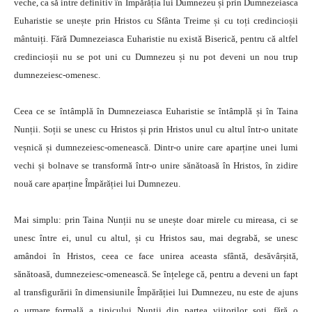
veche, ca să intre definitiv în Împărăția lui Dumnezeu și prin Dumnezeiasca
Euharistie se unește prin Hristos cu Sfânta Treime și cu toți credincioșii
mântuiți. Fără Dumnezeiasca Euharistie nu există Biserică, pentru că altfel
credincioșii nu se pot uni cu Dumnezeu și nu pot deveni un nou trup
dumnezeiesc-omenesc.
Ceea ce se întâmplă în Dumnezeiasca Euharistie se întâmplă și în Taina
Nunții. Soții se unesc cu Hristos și prin Hristos unul cu altul într-o unitate
veșnică și dumnezeiesc-omenească. Dintr-o unire care aparține unei lumi
vechi și bolnave se transformă într-o unire sănătoasă în Hristos, în zidire
nouă care aparține Împărăției lui Dumnezeu.
Mai simplu: prin Taina Nunții nu se unește doar mirele cu mireasa, ci se
unesc între ei, unul cu altul, și cu Hristos sau, mai degrabă, se unesc
amândoi în Hristos, ceea ce face unirea aceasta sfântă, desăvârșită,
sănătoasă, dumnezeiesc-omenească. Se înțelege că, pentru a deveni un fapt
al transfigurării în dimensiunile Împărăției lui Dumnezeu, nu este de ajuns
o urmare formală a tipicului Nunții din partea viitorilor soți, fără o