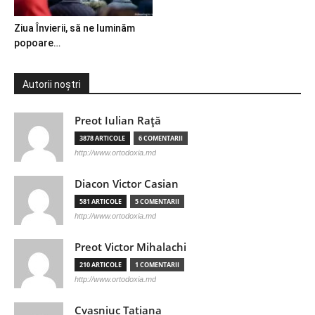
Ziua Învierii, să ne luminăm
popoare…
Autorii noștri
Preot Iulian Raţă
3878 ARTICOLE
6 COMENTARII
http://www.ortodoxia.md
Diacon Victor Casian
581 ARTICOLE
5 COMENTARII
http://www.ortodoxia.md
Preot Victor Mihalachi
210 ARTICOLE
1 COMENTARII
http://www.ortodoxia.md
Cvasniuc Tatiana