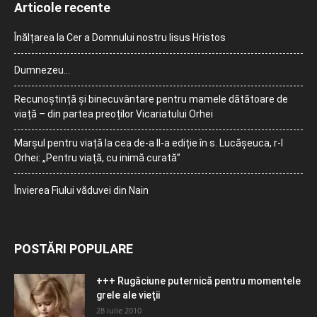
Articole recente
Înălțarea la Cer a Domnului nostru Iisus Hristos
Dumnezeu…
Recunoștință și binecuvântare pentru mamele dătătoare de
viață – din partea preoților Vicariatului Orhei
Marșul pentru viață la cea de-a II-a ediție în s. Lucășeuca, r-l
Orhei: „Pentru viață, cu inimă curată”
Învierea Fiului văduvei din Nain
POSTĂRI POPULARE
+++ Rugăciune puternică pentru momentele
grele ale vieţii
28 iulie 2010