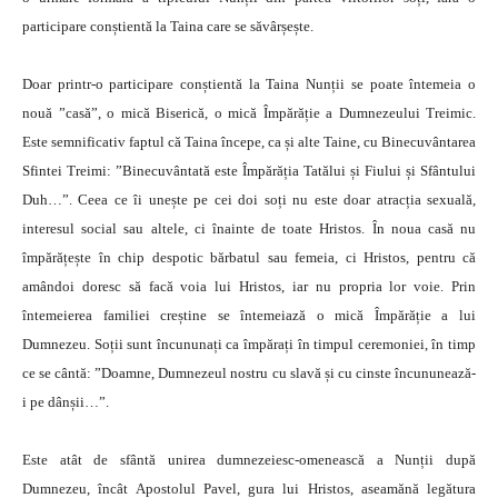
participare conștientă la Taina care se săvârșește.
Doar printr-o participare conștientă la Taina Nunții se poate întemeia o
nouă ”casă”, o mică Biserică, o mică Împărăție a Dumnezeului Treimic.
Este semnificativ faptul că Taina începe, ca și alte Taine, cu Binecuvântarea
Sfintei Treimi: ”Binecuvântată este Împărăția Tatălui și Fiului și Sfântului
Duh…”. Ceea ce îi unește pe cei doi soți nu este doar atracția sexuală,
interesul social sau altele, ci înainte de toate Hristos. În noua casă nu
împărățește în chip despotic bărbatul sau femeia, ci Hristos, pentru că
amândoi doresc să facă voia lui Hristos, iar nu propria lor voie. Prin
întemeierea familiei creștine se întemeiază o mică Împărăție a lui
Dumnezeu. Soții sunt încununați ca împărați în timpul ceremoniei, în timp
ce se cântă: ”Doamne, Dumnezeul nostru cu slavă și cu cinste încununează-
i pe dânșii…”.
Este atât de sfântă unirea dumnezeiesc-omenească a Nunții după
Dumnezeu, încât Apostolul Pavel, gura lui Hristos, aseamănă legătura