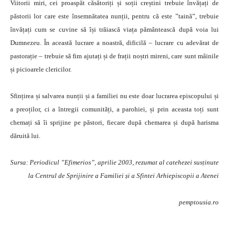
Viitorii miri, cei proaspăt căsătoriți și soții creștini trebuie învățați de
păstorii lor care este însemnătatea nunții, pentru că este ”taină”, trebuie
învățați cum se cuvine să își trăiască viața pământească după voia lui
Dumnezeu. În această lucrare a noastră, dificilă – lucrare cu adevărat de
pastorație – trebuie să fim ajutați și de frații noștri mireni, care sunt mâinile
și picioarele clericilor.
Sfințirea și salvarea nunții și a familiei nu este doar lucrarea episcopului și
a preoților, ci a întregii comunități, a parohiei, și prin aceasta toți sunt
chemați să îi sprijine pe păstori, fiecare după chemarea și după harisma
dăruită lui.
Sursa: Periodicul ”Efimerios”, aprilie 2003, rezumat al catehezei susținute
la Centrul de Sprijinire a Familiei și a Sfintei Arhiepiscopii a Atenei
pemptousia.ro