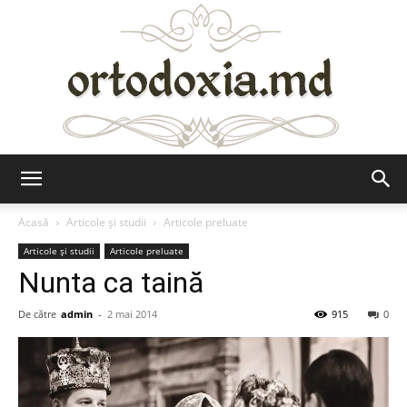
Ortodoxia.md
Acasă
Articole şi studii
Articole preluate
Articole şi studii
Articole preluate
Nunta ca taină
De către
admin
-
2 mai 2014
915
0