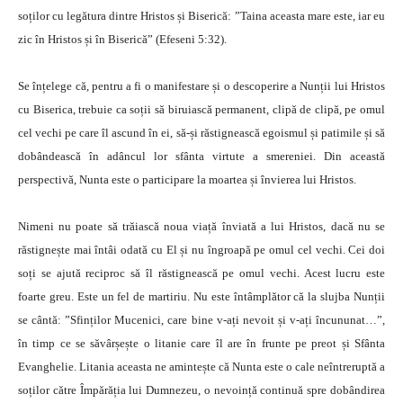
soților cu legătura dintre Hristos și Biserică: ”Taina aceasta mare este, iar eu
zic în Hristos și în Biserică” (Efeseni 5:32).
Se înțelege că, pentru a fi o manifestare și o descoperire a Nunții lui Hristos
cu Biserica, trebuie ca soții să biruiască permanent, clipă de clipă, pe omul
cel vechi pe care îl ascund în ei, să-și răstignească egoismul și patimile și să
dobândească în adâncul lor sfânta virtute a smereniei. Din această
perspectivă, Nunta este o participare la moartea și învierea lui Hristos.
Nimeni nu poate să trăiască noua viață înviată a lui Hristos, dacă nu se
răstignește mai întâi odată cu El și nu îngroapă pe omul cel vechi. Cei doi
soți se ajută reciproc să îl răstignească pe omul vechi. Acest lucru este
foarte greu. Este un fel de martiriu. Nu este întâmplător că la slujba Nunții
se cântă: ”Sfinților Mucenici, care bine v-ați nevoit și v-ați încununat…”,
în timp ce se săvârșește o litanie care îl are în frunte pe preot și Sfânta
Evanghelie. Litania aceasta ne amintește că Nunta este o cale neîntreruptă a
soților către Împărăția lui Dumnezeu, o nevoință continuă spre dobândirea