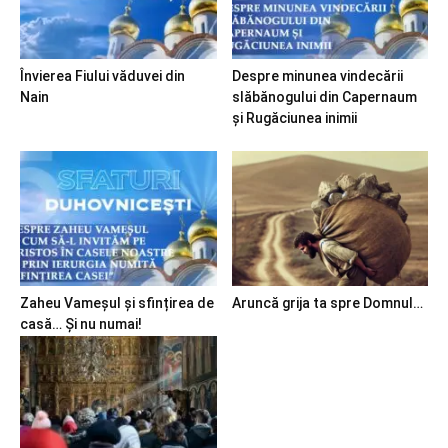
Învierea Fiului văduvei din
Despre minunea vindecării
Nain
slăbănogului din Capernaum
și Rugăciunea inimii
Zaheu Vameșul și sfințirea de
Aruncă grija ta spre Domnul…
casă… Și nu numai!