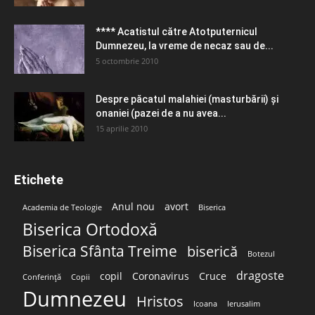
**** Acatistul către Atotputernicul
Dumnezeu, la vreme de necaz sau de...
5 octombrie 2010
Despre păcatul malahiei (masturbării) şi
onaniei (pazei de a nu avea...
15 aprilie 2010
Etichete
Anul nou
avort
Academia de Teologie
Biserica
Biserica Ortodoxă
Biserica Sfânta Treime
biserică
Botezul
dragoste
copil
Coronavirus
Cruce
Conferință
Copii
Dumnezeu
Hristos
Icoana
Ierusalim