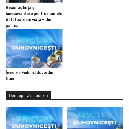
Recunoștință și
binecuvântare pentru mamele
dătătoare de viață – din
partea...
Învierea Fiului văduvei din
Nain
Descoperă ortodoxia