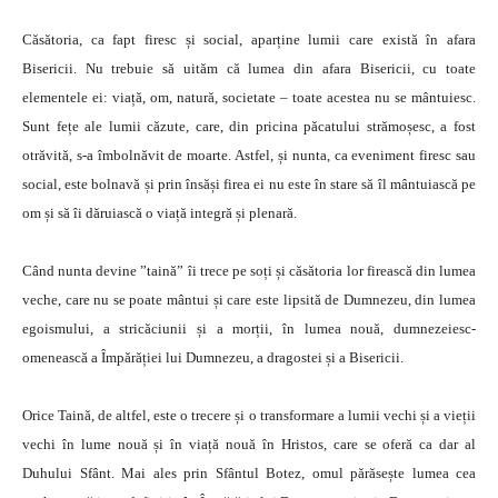
Căsătoria, ca fapt firesc și social, aparține lumii care există în afara
Bisericii. Nu trebuie să uităm că lumea din afara Bisericii, cu toate
elementele ei: viață, om, natură, societate – toate acestea nu se mântuiesc.
Sunt fețe ale lumii căzute, care, din pricina păcatului strămoșesc, a fost
otrăvită, s-a îmbolnăvit de moarte. Astfel, și nunta, ca eveniment firesc sau
social, este bolnavă și prin însăși firea ei nu este în stare să îl mântuiască pe
om și să îi dăruiască o viață integră și plenară.
Când nunta devine ”taină” îi trece pe soți și căsătoria lor firească din lumea
veche, care nu se poate mântui și care este lipsită de Dumnezeu, din lumea
egoismului, a stricăciunii și a morții, în lumea nouă, dumnezeiesc-
omenească a Împărăției lui Dumnezeu, a dragostei și a Bisericii.
Orice Taină, de altfel, este o trecere și o transformare a lumii vechi și a vieții
vechi în lume nouă și în viață nouă în Hristos, care se oferă ca dar al
Duhului Sfânt. Mai ales prin Sfântul Botez, omul părăsește lumea cea