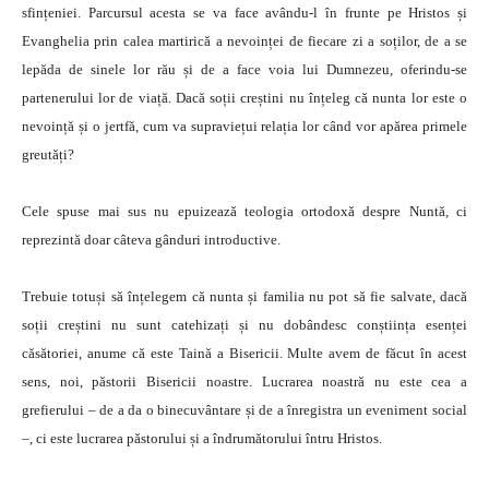
sfințeniei. Parcursul acesta se va face avându-l în frunte pe Hristos și
Evanghelia prin calea martirică a nevoinței de fiecare zi a soților, de a se
lepăda de sinele lor rău și de a face voia lui Dumnezeu, oferindu-se
partenerului lor de viață. Dacă soții creștini nu înțeleg că nunta lor este o
nevoință și o jertfă, cum va supraviețui relația lor când vor apărea primele
greutăți?
Cele spuse mai sus nu epuizează teologia ortodoxă despre Nuntă, ci
reprezintă doar câteva gânduri introductive.
Trebuie totuși să înțelegem că nunta și familia nu pot să fie salvate, dacă
soții creștini nu sunt catehizați și nu dobândesc conștiința esenței
căsătoriei, anume că este Taină a Bisericii. Multe avem de făcut în acest
sens, noi, păstorii Bisericii noastre. Lucrarea noastră nu este cea a
grefierului – de a da o binecuvântare și de a înregistra un eveniment social
–, ci este lucrarea păstorului și a îndrumătorului întru Hristos.