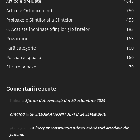
Articole preluate
1645
Articole Ortodoxia.md
750
Proloagele Sfinților și a Sfintelor
455
6. Acatiste închinate Sfinților și Sfintelor
183
Rugăciuni
163
Fără categorie
160
Poezia religioasă
160
Stiri religioase
79
Comentarii recente
Sfaturi duhovnicești din 20 octombrie 2024
Doina
la
amalad
SF SILUAN ATHONITUL -11/ 24 SEPEMBRIE
la
A început construcţia primei mănăstiri ortodoxe din
gheorghe
la
Japonia