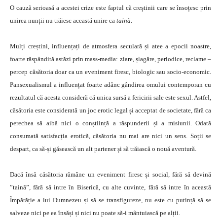
O cauză serioasă a acestei crize este faptul că creștinii care se însoțesc prin
unirea nunții nu trăiesc această unire ca
taină
.
Mulți creștini, influențați de atmosfera seculară și atee a epocii noastre,
foarte răspândită astăzi prin mass-media: ziare, șlagăre, periodice, reclame –
percep căsătoria doar ca un eveniment firesc, biologic sau socio-economic.
Pansexualismul a influențat foarte adânc gândirea omului contemporan cu
rezultatul că acesta consideră că unica sursă a fericirii sale este sexul. Astfel,
căsătoria este considerată un joc erotic legal și acceptat de societate, fără ca
perechea să aibă nici o conștiință a răspunderii și a misiunii. Odată
consumată satisfacția erotică, căsătoria nu mai are nici un sens. Soții se
despart, ca să-și găsească un alt partener și să trăiască o nouă aventură.
Dacă însă căsătoria rămâne un eveniment firesc și social, fără să devină
”taină”, fără să intre în Biserică, cu alte cuvinte, fără să intre în această
Împărăție a lui Dumnezeu și să se transfigureze, nu este cu putință să se
salveze nici pe ea însăși și nici nu poate să-i mântuiască pe alții.