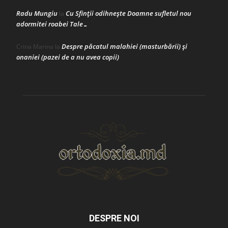
Radu Mungiu
Cu Sfinții odihnește Doamne sufletul nou
la
adormitei roabei Tale…
Despre păcatul malahiei (masturbării) şi
Crina Marina
la
onaniei (pazei de a nu avea copii)
DESPRE NOI