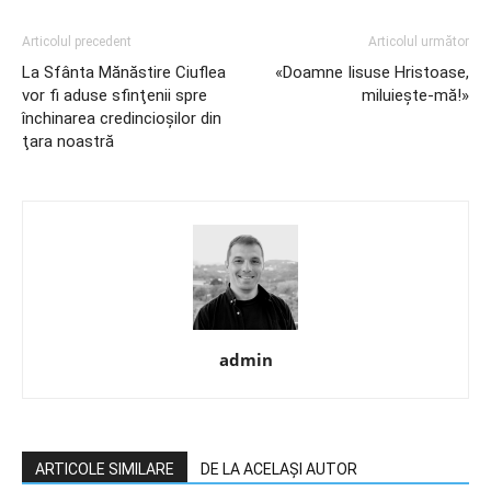
Articolul precedent
Articolul următor
La Sfânta Mănăstire Ciuflea
«Doamne Iisuse Hristoase,
vor fi aduse sfinţenii spre
miluieşte-mă!»
închinarea credincioşilor din
ţara noastră
admin
ARTICOLE SIMILARE
DE LA ACELAȘI AUTOR