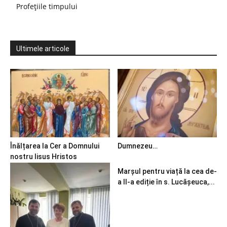
Profețiile timpului
Ultimele articole
Înălțarea la Cer a Domnului
Dumnezeu…
nostru Iisus Hristos
Marșul pentru viață la cea de-
a II-a ediție în s. Lucășeuca,...