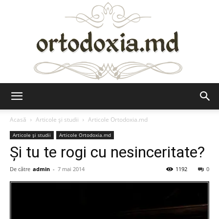
Ortodoxia.md
Acasă
Articole şi studii
Articole Ortodoxia.md
Articole şi studii
Articole Ortodoxia.md
Şi tu te rogi cu nesinceritate?
De către
admin
-
7 mai 2014
1192
0