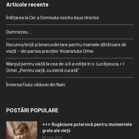
Articole recente
Înălțarea la Cer a Domnului nostru Iisus Hristos
Dumnezeu…
Recunoștință și binecuvântare pentru mamele dătătoare de
viață – din partea preoților Vicariatului Orhei
Marșul pentru viață la cea de-a II-a ediție în s. Lucășeuca, r-l
Orhei: „Pentru viață, cu inimă curată”
Învierea Fiului văduvei din Nain
POSTĂRI POPULARE
+++ Rugăciune puternică pentru momentele
grele ale vieţii
28 iulie 2010