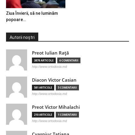
Ziua Învierii, să ne luminăm
popoare…
Autorii noștri
Preot Iulian Raţă
3878 ARTICOLE
6 COMENTARII
http://www.ortodoxia.md
Diacon Victor Casian
581 ARTICOLE
5 COMENTARII
http://www.ortodoxia.md
Preot Victor Mihalachi
210 ARTICOLE
1 COMENTARII
http://www.ortodoxia.md
Cvasniuc Tatiana