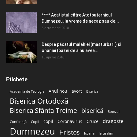
**** Acatistul către Atotputernicul
Dumnezeu, la vreme de necaz sau de...
5 octombrie 2010
Despre păcatul malahiei (masturbării) şi
onaniei (pazei de a nu avea...
15 aprilie 2010
Etichete
Anul nou
avort
Academia de Teologie
Biserica
Biserica Ortodoxă
Biserica Sfânta Treime
biserică
Botezul
dragoste
copil
Coronavirus
Cruce
Conferință
Copii
Dumnezeu
Hristos
Icoana
Ierusalim