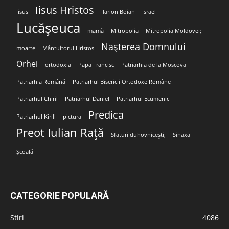
Iisus Hristos
Iisus
Ilarion Boian
Israel
Lucășeuca
mamă
Mitropolia
Mitropolia Moldovei;
Nașterea Domnului
moarte
Mântuitorul Hristos
Orhei
ortodoxia
Papa Francisc
Patriarhia de la Moscova
Patriarhia Română
Patriarhul Bisericii Ortodoxe Române
Patriarhul Chiril
Patriarhul Daniel
Patriarhul Ecumenic
Predica
Patriarhul Kirill
pictura
Preot Iulian Rață
Sfaturi duhovnicești;
Sinaxa
Școală
CATEGORIE POPULARĂ
Stiri
4086