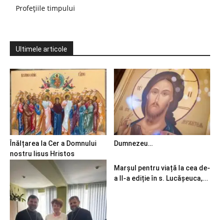
Profețiile timpului
Ultimele articole
Înălțarea la Cer a Domnului
Dumnezeu…
nostru Iisus Hristos
Marșul pentru viață la cea de-
a II-a ediție în s. Lucășeuca,...