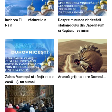
Învierea Fiului văduvei din
Despre minunea vindecării
Nain
slăbănogului din Capernaum
și Rugăciunea inimii
Zaheu Vameșul și sfințirea de
Aruncă grija ta spre Domnul…
casă… Și nu numai!