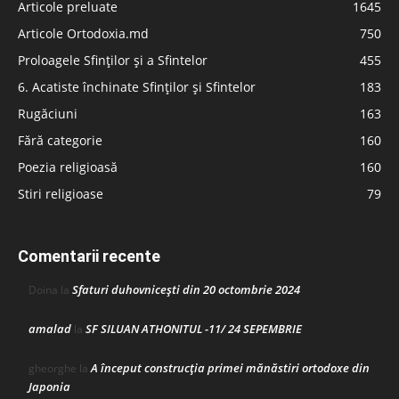
Articole preluate
1645
Articole Ortodoxia.md
750
Proloagele Sfinților și a Sfintelor
455
6. Acatiste închinate Sfinților și Sfintelor
183
Rugăciuni
163
Fără categorie
160
Poezia religioasă
160
Stiri religioase
79
Comentarii recente
Sfaturi duhovnicești din 20 octombrie 2024
Doina
la
amalad
SF SILUAN ATHONITUL -11/ 24 SEPEMBRIE
la
A început construcţia primei mănăstiri ortodoxe din
gheorghe
la
Japonia