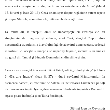
acesta mă cinsteşte cu buzele, dar inima lor este departe de Mine” (Matei
15, 8; vezi şi Isaia 29, 13). Ceea ce am spus despre rugăciune putem repeta
şi despre Sfintele, nemuritoarele, dătătoarele-de-viaţă Taine.
De multe ori, la început, omul se împărtăşeşte cu credinţă vie, cu
simţăminte de dragoste şi evlavie, apoi însă, simţind împotrivirea
necurmată a trupului şi a diavolului faţă de adevărul dumnezeiesc, cedează
în războiul cu aceştia şi începe a se împărtăşi făţarnic, zicându-şi în sine că
nu gustă din Trupul şi Sângele Domnului, ci din pâine şi vin.
Ceea ce este esenţial în această Sfântă Taină, adică ,,duhul şi viaţa” (cf. Ioan
6, 63), ,,nu încape” (Ioan 8, 37) – după cuvântul Mântuitorului- în
asemenea oameni, ci este furat de Satana. Să ne ferească Dumnezeu pe toţi
de o asemenea împărtăşanie, de o asemenea blasfemie împotriva Domnului.
Aşa se poate întâmpla şi cu Taina Pocăinţei.
Sfântul Ioan de Kronstadt