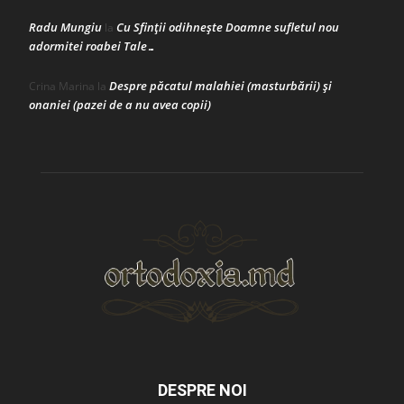
Radu Mungiu
Cu Sfinții odihnește Doamne sufletul nou
la
adormitei roabei Tale…
Despre păcatul malahiei (masturbării) şi
Crina Marina
la
onaniei (pazei de a nu avea copii)
DESPRE NOI