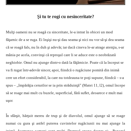
Şi tu te rogi cu nesinceritate?
Mulţi oameni nu se roagă cu sinceritate, le-a intrat în obicei un mod
făţarnic de a se ruga. Ei înşişi nu-şi dau seama şi nici nu vor să-şi dea seama
că se roagă fals, nu în duh şi adevăr, iar dacă cineva le-ar atrage atenţia, s-ar
mânia pe acela, convinşi că reproşul care li se aduce este o neobrăzată
neghiobie. Omul nu ajunge dintr-o dată la făţărnicie. Poate că la început se
va fi rugat într-adevăr sincer, apoi, fiindcă o rugăciune pomită din inimă
cere un efort considerabil, la care nu totdeauna te poţi supune, fiindcă – s-a
spus – ,,împărăţia cerurilor se ia prin străduinţă” (Matei 11, l2), omul începe
să se roage mai mult cu buzele, superficial, fără suﬂet, deoarece e mult mai
uşor.
În sfârşit, hărţuit mereu de trup şi de diavolul, omul ajunge să se roage
numai cu gura şi astfel puterea cuvintelor rugăciunii nu mai ajunge la
inimă. Asemenea oameni sunt mulţi. Domnul spune despre ei: ,,Poporul