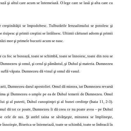
ază şi altul care acum se întemeiază. O lege care se lasă şi alta care cu
e creştinătăţii se împodobesc. Tulburările Ierusalimului se potolesc şi
risipesc şi primii creştini se întâlnesc. Ultimii cărturari adorm şi primii
stăzi mor şi primele bucurii acum se nasc.
e cu foc se botează, toate se schimbă, toate se înnoiesc, toate din nou se
şi Dumnezeu şi omul, şi cerul şi pământul, şi Duhul şi materia. Dumnezeu
 suflă văpaia. Dumnezeu dă vinul şi omul dă vasul.
arii, Dumnezeu darul apostoliei. Omul dă mintea, iar Dumnezeu revarsă
ă inima şi Dumnezeu o umple pe ea de Duhul temerii de Dumnezeu. Omul
 şi al puterii, Duhul cunoştinţei şi al bunei credinţe (Isaia 11, 2-3).
 Omul dă tot ce poate, Dumnezeu îi dă ceea ce nu poate avea – pe Duhul
 cele de sus. Şi astfel taina se săvârşeşte, minunea se împlineşte,
 înnoieşte, Biserica se întemeiază, toate se schimbă, toate se îmbracă în