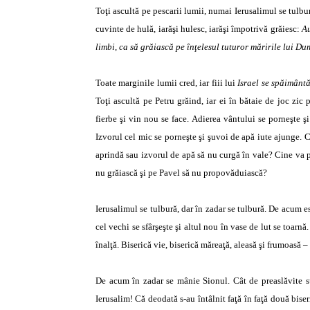
Toţi ascultă pe pescarii lumii, numai Ierusalimul se tulbu
cuvinte de hulă, iarăşi hulesc, iarăşi împotrivă grăiesc:
Au
limbi, ca să grăiască pe înţelesul tuturor măririle lui D
Toate marginile lumii cred, iar fiii lui
Israel se spăimântă
Toţi ascultă pe Petru grăind, iar ei în bătaie de joc zic
fierbe şi vin nou se face. Adierea vântului se porneşte ş
Izvorul cel mic se porneşte şi şuvoi de apă iute ajunge. C
aprindă sau izvorul de apă să nu curgă în vale? Cine va 
nu grăiască şi pe Pavel să nu propovăduiască?
Ierusalimul se tulbură, dar în zadar se tulbură. De acum e
cel vechi se sfârşeşte şi altul nou în vase de lut se toarnă
înalţă. Biserică vie, biserică măreaţă, aleasă şi frumoasă –
De acum în zadar se mânie Sionul. Cât de preaslăvite s
Ierusalim! Că deodată s-au întâlnit faţă în faţă două biser