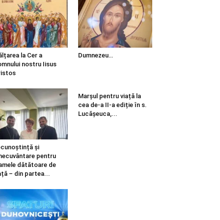
ălțarea la Cer a
Dumnezeu…
mnului nostru Iisus
istos
Marșul pentru viață la
cea de-a II-a ediție în s.
Lucășeuca,...
cunoștință și
necuvântare pentru
mele dătătoare de
ață – din partea...