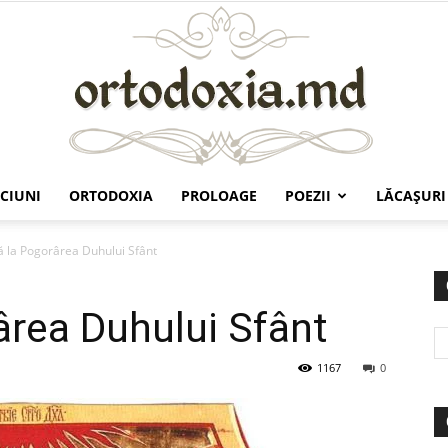
CIUNI
ORTODOXIA
PROLOAGE
POEZII
LĂCAŞURI
Ortodoxia.md
ă la Pogorârea Duhului Sfânt
ârea Duhului Sfânt
1167
0