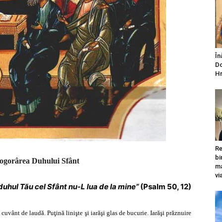
În
Do
Hr
Re
bi
Pogorârea Duhului Sfânt
ma
vi
duhul Tău cel Sfânt nu-L lua de la mine”
(Psalm 50, 12)
şi cuvânt de laudă. Puţină linişte şi iarăşi glas de bucurie. Iarăşi prăznuire