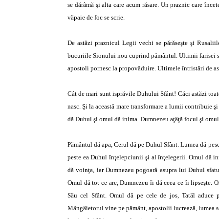
se dărâmă şi alta care acum răsare. Un praznic care încete
văpaie de foc se scrie.
De astăzi praznicul Legii vechi se părăseşte şi Rusaliil
bucuriile Sionului nou cuprind pământul. Ultimii farisei se 
apostoli pornesc la propovăduire. Ultimele întristări de a
Cât de mari sunt isprăvile Duhului Sfânt! Căci astăzi toat
nasc. Şi la această mare transformare a lumii contribuie 
dă Duhul şi omul dă inima. Dumnezeu aţâţă focul şi omul
Pământul dă apa, Cerul dă pe Duhul Sfânt. Lumea dă pesc
peste ea Duhul înţelepciunii şi al înţelegerii. Omul d
dă voinţa, iar Dumnezeu pogoară asupra lui Duhul sfatului
Omul dă tot ce are, Dumnezeu îi dă ceea ce îi lipseşte.
Său cel Sfânt. Omul dă pe cele de jos, Tatăl aduce pe
Mângâietorul vine pe pământ, apostolii lucrează, lumea se