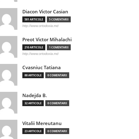
Diacon Victor Casian
581 ARTICOLE
5 COMENTARII
http://www.ortodoxia.md
Preot Victor Mihalachi
210 ARTICOLE
1 COMENTARII
http://www.ortodoxia.md
Cvasniuc Tatiana
88 ARTICOLE
0 COMENTARII
Nadejda B.
32 ARTICOLE
0 COMENTARII
Vitalii Mereutanu
23 ARTICOLE
0 COMENTARII