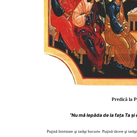
Predică la 
“Nu mă lepăda de la faţa Ta şi 
P
uţină întristare şi iarăşi bucurie. Puţină tăcere şi iară