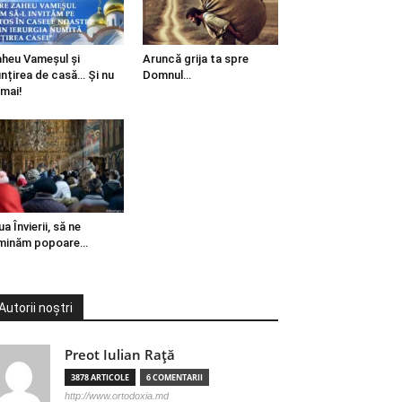
heu Vameșul și
Aruncă grija ta spre
ințirea de casă… Și nu
Domnul…
mai!
ua Învierii, să ne
minăm popoare…
Autorii noștri
Preot Iulian Raţă
3878 ARTICOLE
6 COMENTARII
http://www.ortodoxia.md