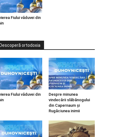
vierea Fiului văduvei din
in
Descoperă ortodoxia
vierea Fiului văduvei din
Despre minunea
in
vindecării slăbănogului
din Capernaum și
Rugăciunea inimii