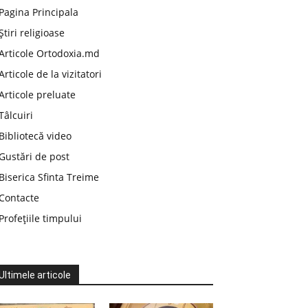
Pagina Principala
Știri religioase
Articole Ortodoxia.md
Articole de la vizitatori
Articole preluate
Tâlcuiri
Bibliotecă video
Gustări de post
Biserica Sfinta Treime
Contacte
Profețiile timpului
Ultimele articole