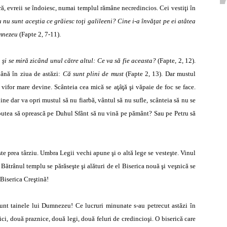
ră, evreii se îndoiesc, numai templul rămâne necredincios. Cei vestiţi în
 nu sunt aceştia ce grăiesc toţi galileeni? Cine i-a învăţat pe ei atâtea
umnezeu
(Fapte 2, 7-11).
 şi se miră zicând unul către altul: Ce va să fie aceasta?
(Fapte, 2, 12).
 până în ziua de astăzi:
Că sunt plini de must
(Fapte 2, 13). Dar mustul
i vifor mare devine. Scânteia cea mică se aţâţă şi văpaie de foc se face.
ine dar va opri mustul să nu fiarbă, vântul să nu sufle, scânteia să nu se
putea să oprească pe Duhul Sfânt să nu vină pe pământ? Sau pe Petru să
ste prea târziu. Umbra Legii vechi apune şi o altă lege se vesteşte. Vinul
. Bătrânul templu se părăseşte şi alături de el Biserica nouă şi veşnică se
 Biserica Creştină!
unt tainele lui Dumnezeu! Ce lucruri minunate s-au petrecut astăzi în
ici, două praznice, două legi, două feluri de credincioşi. O biserică care