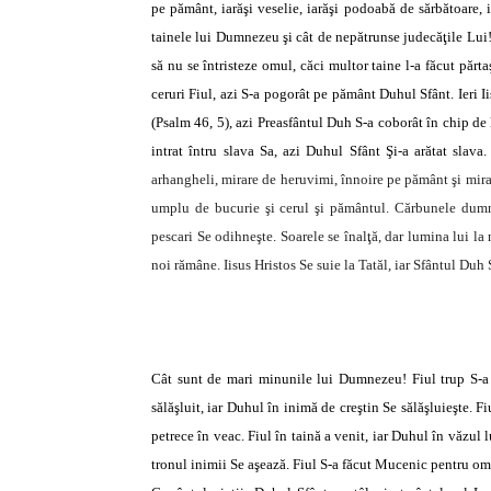
pe pământ, iarăşi veselie, iarăşi podoabă de sărbătoare, i
tainele lui Dumnezeu şi cât de nepătrunse judecăţile Lui!
să nu se întristeze omul, căci multor taine l-a făcut părta
ceruri Fiul, azi S-a pogorât pe pământ Duhul Sfânt. Ieri I
(Psalm 46, 5), azi Preasfântul Duh S-a coborât în chip de
intrat întru slava Sa, azi Duhul Sfânt Şi-a arătat slava
arhangheli, mirare de heruvimi, înnoire pe pământ şi mirare
umplu de bucurie şi cerul şi pământul. Cărbunele dumne
pescari Se odihneşte. Soarele se înalţă, dar lumina lui la 
noi rămâne. Iisus Hristos Se suie la Tatăl, iar Sfântul Duh 
Cât sunt de mari minunile lui Dumnezeu! Fiul trup S-a 
sălăşluit, iar Duhul în inimă de creştin Se sălăşluieşte. 
petrece în veac. Fiul în taină a venit, iar Duhul în văzul 
tronul inimii Se aşează. Fiul S-a făcut Mucenic pentru om,