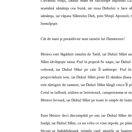
Cuvântul vieţii, Duhul Sfânt ne tâlcuieşte înţelesul Lu
seamănă sămânţa cea bună, iar roua Duhului o face să 
sămânţa, iar văpaia Sfântului Duh, prin Sfinţii Apostoli,
înmulţeşte.
Cât de mari şi preaslăvite sunt tainele lui Dumnezeu!
Hristos este făgăduit omului de Tatăl, iar Duhul Sfânt ara
Sfânt săvârşeşte taina. Fiul în peşteră Se naşte, iar Duhul 
coboară, iar Duhul Sfânt pe cale Îl umbreşte. Fiul în
propovăduire iese, iar Duhul Sfânt peste El rămâne (Isaia 
este răstignit de oameni, iar Duhul Sfânt lângă cruce Îl 
Cerul se tulbură, zidirea se întristează, catapeteasma se rup
Hristos înviază, iar Duhul Sfânt pe toate le umple de lumi
Iisus Hristos deci răscumpără pe om, iar Duhul Sfânt desă
înalţă, iar Duhul Sfânt, ca un vifor ce vine repede, pe păm
fricoşi se îmbărbătează, inimile cred, minţile se lumin