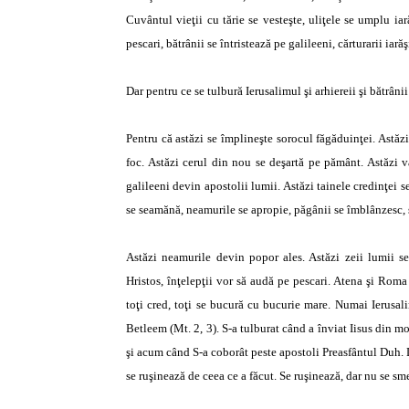
Cuvântul vieţii cu tărie se vesteşte, uliţele se umplu ia
pescari, bătrânii se întristează pe galileeni, cărturarii iarăş
Dar pentru ce se tulbură Ierusalimul şi arhiereii şi bătrâni
Pentru că astăzi se împlineşte sorocul făgăduinţei. Astă
foc. Astăzi cerul din nou se deşartă pe pământ. Astăzi v
galileeni devin apostolii lumii. Astăzi tainele credinţei 
se seamănă, neamurile se apropie, păgânii se îmblânzesc, str
Astăzi neamurile devin popor ales. Astăzi zeii lumii se
Hristos, înţelepţii vor să audă pe pescari. Atena şi Roma 
toţi cred, toţi se bucură cu bucurie mare. Numai Ierusal
Betleem (Mt. 2, 3). S-a tulburat când a înviat Iisus din mor
şi acum când S-a coborât peste apostoli Preasfântul Duh. D
se ruşinează de ceea ce a făcut. Se ruşinează, dar nu se sme