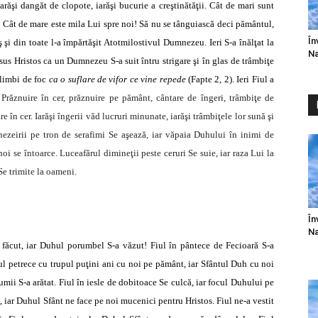
arăşi dangăt de clopote, iarăşi bucurie a creştinătăţii. Cât de mari sunt
 Cât de mare este mila Lui spre noi! Să nu se tânguiască deci pământul,
În
ş şi din toate l-a împărtăşit Atotmilostivul Dumnezeu. Ieri S-a înălţat la
Na
isus Hristos ca un Dumnezeu S-a suit întru strigare şi în glas de trâmbiţe
 limbi de foc
ca o suflare de vifor ce vine repede
(Fapte 2, 2). Ieri Fiul a
.
Prăznuire în cer, prăznuire pe pământ, cântare de îngeri, trâmbiţe de
 în cer. Iarăşi îngerii văd lucruri minunate, iarăşi trâmbiţele lor sună şi
zeirii pe tron de serafimi Se aşează, iar văpaia Duhului în inimi de
noi se întoarce. Luceafărul dimineţii peste ceruri Se suie, iar raza Lui la
Se trimite la oameni.
În
Na
făcut, iar Duhul porumbel S-a văzut! Fiul în pântece de Fecioară S-a
Fiul petrece cu trupul puţini ani cu noi pe pământ, iar Sfântul Duh cu noi
lumii S-a arătat. Fiul în iesle de dobitoace Se culcă, iar focul Duhului pe
 iar Duhul Sfânt ne face pe noi mucenici pentru Hristos. Fiul ne-a vestit