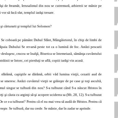
răşi de freamăt, Ierusalimul din nou se cutremură, arhiereii se mânie pe
i vor să facă sfat, templul iarăşi tresare.
i şi cărturarii şi templul lui Solomon?
zi Se coboară pe pământ Duhul Sfânt, Mângâietorul, în chip de limbi de
ăpaia Duhului Se revarsă peste tot ca o lumină de foc. Astăzi pescarii
se desluşesc, crucea se înalţă, Biserica se întemeiază, sămânţa cuvântului
ăinii se întorc, cei pierduţi se află, copiii iarăşi vin acasă.
 sfărâmă, capiştile se dărâmă, orbii văd lumina vieţii, cezarii aud de
se smeresc. Astăzi cuvântul vieţii se grăieşte de pe case şi toţi ascultă,
imul singur se tulbură din nou? S-a tulburat când S-a născut Hristos în
ţi şi căuta cu arginţi să-şi acopere uciderea sa (Mt. 28, 12). S-a tulburat
e ce s-a tulburat? Pentru că el nu mai vrea să audă de Hristos. Pentru că
reşte. Se tulbură, dar nu crede. Se mânie, dar în zadar se aprinde.