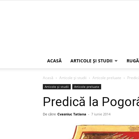
ACASĂ
ARTICOLE ŞI STUDII
RUGĂ
Acasă
Articole şi studii
Articole preluate
Predic
Articole şi studii
Articole preluate
Predică la Pogor
De către
Cvasniuc Tatiana
-
7 iunie 2014