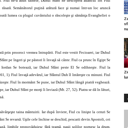
i. Fiul ne-a adus tainele, Duhul Sfânt ne descoperă adâncul lor. Fiul
răsară. Semănătorul puţină arătură face şi numai într-un loc aruncă
 toată lumea cu plugul cuvântului o răscoleşte şi sămânţa Evangheliei o
Za
sf
nu
tă prin prooroci vremea întrupării. Fiul este vestit Fecioarei, iar Duhul
Sfânt pe îngeri şi pe păstori îi învaţă să cânte. Fiul ca prunc în Egipt Se
 Iordan Se botează, iar Duhul Sfânt peste El Se odihneşte. Fiul la
Zi
61, 1). Fiul învaţă adevărul, iar Sfântul Duh îl întăreşte cu minuni. Fiul
lu
păzeşte. Fiul în mormânt Se pune, iar Duhul Sfânt lângă piatră veghează.
e, iar Duhul Sfânt pe morţi îi înviază (Mt. 27, 52). Piatra se dă în lături,
nă.
vârşeşte taina mântuirii. Iar după înviere, Fiul cu linişte la ceruri Se
ânt Se revarsă. Uşile cele închise se deschid, pescarii devin Apostoli, cei
ează, limbile propovăduiesc fără teamă, paşii solilor pornesc la drum,