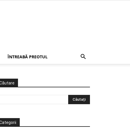
ÎNTREABĂ PREOTUL
Căutare
Categorii