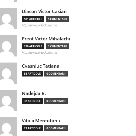
Diacon Victor Casian
581 ARTICOLE
5 COMENTARII
http://www.ortodoxia.md
Preot Victor Mihalachi
210 ARTICOLE
1 COMENTARII
http://www.ortodoxia.md
Cvasniuc Tatiana
88 ARTICOLE
0 COMENTARII
Nadejda B.
32 ARTICOLE
0 COMENTARII
Vitalii Mereutanu
23 ARTICOLE
0 COMENTARII