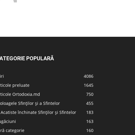
ATEGORIE POPULARĂ
iri
4086
ticole preluate
1645
ticole Ortodoxia.md
750
oloagele Sfinților și a Sfintelor
455
 Acatiste închinate Sfinților și Sfintelor
183
ugăciuni
163
ră categorie
160