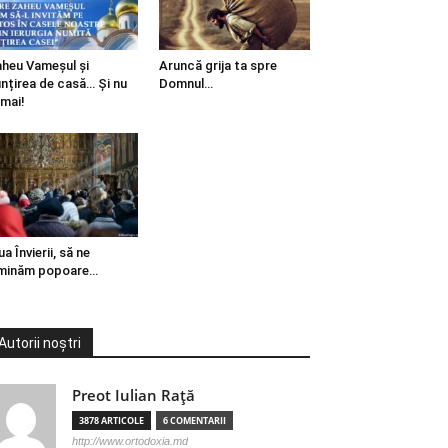
heu Vameșul și
Aruncă grija ta spre
ințirea de casă… Și nu
Domnul…
mai!
ua Învierii, să ne
minăm popoare…
Autorii noștri
Preot Iulian Raţă
3878 ARTICOLE
6 COMENTARII
http://www.ortodoxia.md