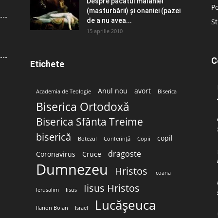
Despre păcatul malahiei
Po
(masturbării) şi onaniei (pazei
de a nu avea...
St
15 aprilie 2010
C
Etichete
Anul nou
avort
Academia de Teologie
Biserica
Biserica Ortodoxă
Biserica Sfânta Treime
biserică
copil
Botezul
Conferință
Copii
dragoste
Coronavirus
Cruce
Dumnezeu
Hristos
Icoana
Iisus Hristos
Ierusalim
Iisus
Lucășeuca
Ilarion Boian
Israel