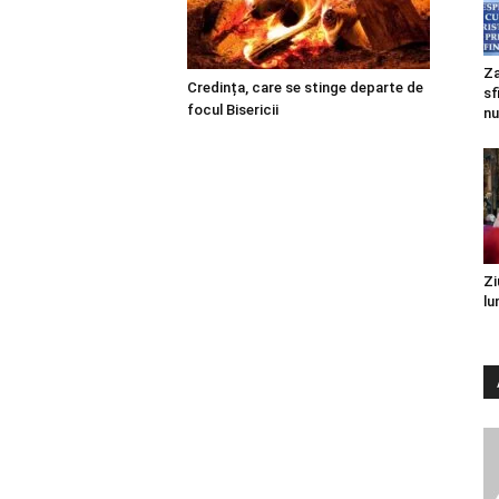
Za
Credința, care se stinge departe de
sf
focul Bisericii
nu
Zi
lu