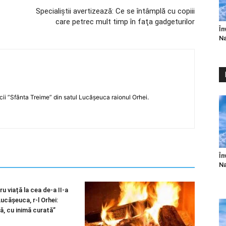
Specialiştii avertizează: Ce se întâmplă cu copiii
care petrec mult timp în faţa gadgeturilor
În
Na
icii ”Sfânta Treime” din satul Lucășeuca raionul Orhei.
În
Na
u viață la cea de-a II-a
 Lucășeuca, r-l Orhei:
ă, cu inimă curată”