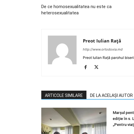
De ce homosexualitatea nu este ca
heterosexualitatea
Preot Iulian Raţă
http://www.ortodoxia.md
Preot Iulian Rață parohul biser
ARTICOLE SIMILARE
DE LA ACELAȘI AUTOR
Marșul pentr
ediție în s.
„Pentru viaț