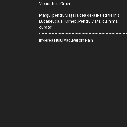
Vicariatului Orhei
Marșul pentru viață la cea de-a II-a ediție în s.
Lucășeuca, r-l Orhei: „Pentru viață, cu inimă
curată”
Învierea Fiului văduvei din Nain