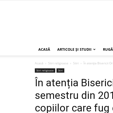
ACASĂ
ARTICOLE ŞI STUDII
RUGĂ
Acasă
Stiri religioase
Stiri
În atenția Bisericii 
Stiri religioase
Stiri
În atenția Biseric
semestru din 201
copiilor care fug