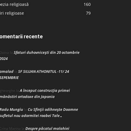
ezia religioasă
160
iri religioase
79
omentarii recente
Sfaturi duhovnicești din 20 octombrie
Doina
la
2024
amalad
SF SILUAN ATHONITUL -11/ 24
la
SEPEMBRIE
A început construcţia primei
gheorghe
la
mănăstiri ortodoxe din Japonia
Radu Mungiu
Cu Sfinții odihnește Doamne
la
sufletul nou adormitei roabei Tale…
Despre păcatul malahiei
Crina Marina
la