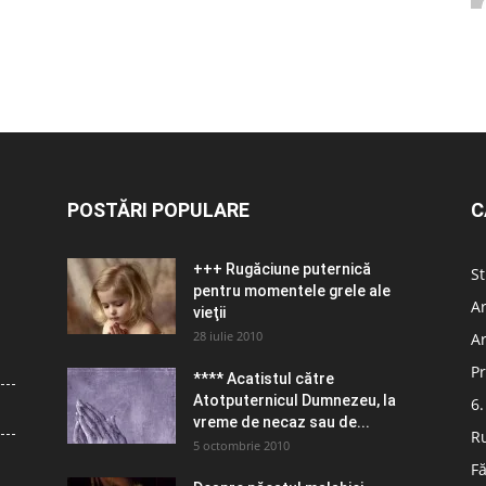
POSTĂRI POPULARE
C
+++ Rugăciune puternică
St
pentru momentele grele ale
Ar
vieţii
28 iulie 2010
Ar
Pr
**** Acatistul către
Atotputernicul Dumnezeu, la
6.
vreme de necaz sau de...
R
5 octombrie 2010
Fă