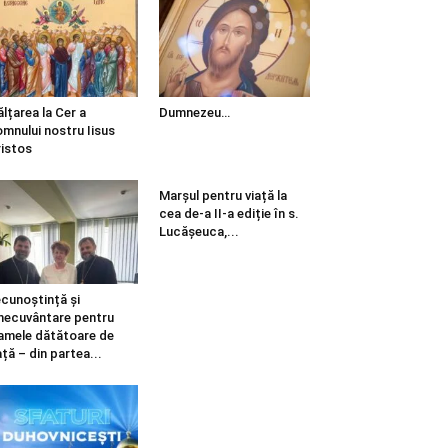
ălțarea la Cer a
Dumnezeu…
mnului nostru Iisus
istos
Marșul pentru viață la
cea de-a II-a ediție în s.
Lucășeuca,...
cunoștință și
necuvântare pentru
mele dătătoare de
ață – din partea...