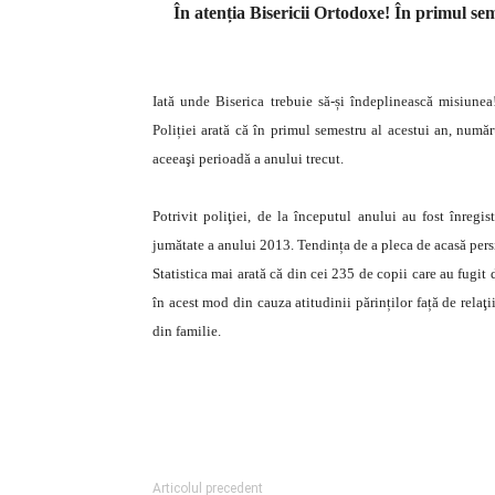
În atenția Bisericii Ortodoxe! În primul se
Iată unde Biserica trebuie să-și îndeplinească misiunea
Poliției arată că în primul semestru al acestui an, numă
aceeaşi perioadă a anului trecut.
Potrivit poliţiei, de la începutul anului au fost înregis
jumătate a anului 2013. Tendința de a pleca de acasă persis
Statistica mai arată că din cei 235 de copii care au fugit 
în acest mod din cauza atitudinii părinților față de relaţ
din familie.
Articolul precedent