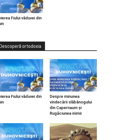
vierea Fiului văduvei din
in
Descoperă ortodoxia
vierea Fiului văduvei din
Despre minunea
in
vindecării slăbănogului
din Capernaum și
Rugăciunea inimii