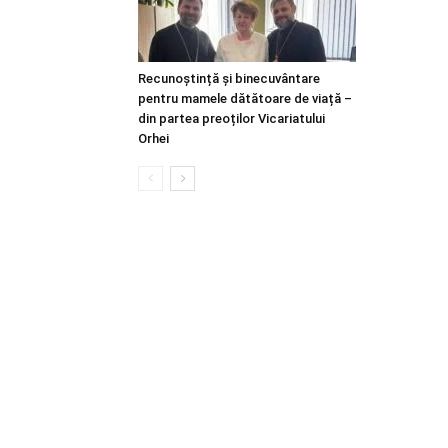
Recunoștință și binecuvântare
pentru mamele dătătoare de viață –
din partea preoților Vicariatului
Orhei