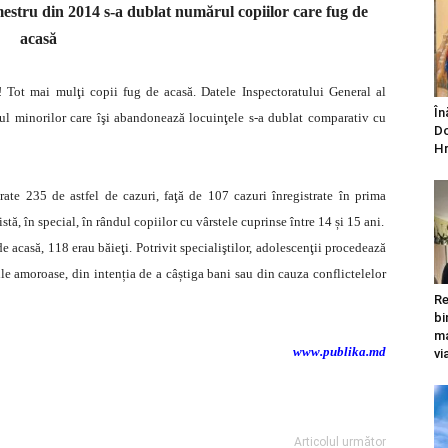
mestru din 2014 s-a dublat numărul copiilor care fug de
acasă
! Tot mai mulţi copii fug de acasă. Datele Inspectoratului General al
În
rul minorilor care îşi abandonează locuinţele s-a dublat comparativ cu
Do
Hr
trate 235 de astfel de cazuri, faţă de 107 cazuri înregistrate în prima
tă, în special, în rândul copiilor cu vârstele cuprinse între 14 și 15 ani.
de acasă, 118 erau băieţi. Potrivit specialiştilor, adolescenţii procedează
iile amoroase, din intenția de a câștiga bani sau din cauza conflictelelor
Re
bi
ma
www.publika.md
vi
Articolul următor