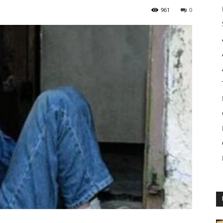
961
0