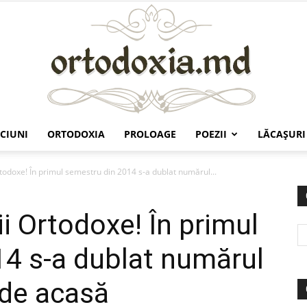
CIUNI
ORTODOXIA
PROLOAGE
POEZII
LĂCAŞURI
Ortodoxia.md
Ortodoxe! În primul semestru din 2014 s-a dublat numărul...
ii Ortodoxe! În primul
4 s-a dublat numărul
 de acasă