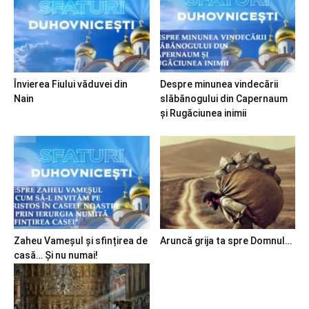
Învierea Fiului văduvei din
Despre minunea vindecării
Nain
slăbănogului din Capernaum
și Rugăciunea inimii
Zaheu Vameșul și sfințirea de
Aruncă grija ta spre Domnul…
casă… Și nu numai!