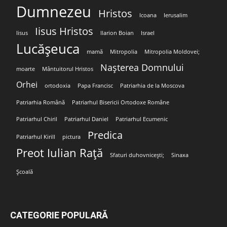
Dumnezeu
Hristos
Icoana
Ierusalim
Iisus Hristos
Iisus
Ilarion Boian
Israel
Lucășeuca
mamă
Mitropolia
Mitropolia Moldovei;
Nașterea Domnului
moarte
Mântuitorul Hristos
Orhei
ortodoxia
Papa Francisc
Patriarhia de la Moscova
Patriarhia Română
Patriarhul Bisericii Ortodoxe Române
Patriarhul Chiril
Patriarhul Daniel
Patriarhul Ecumenic
Predica
Patriarhul Kirill
pictura
Preot Iulian Rață
Sfaturi duhovnicești;
Sinaxa
Școală
CATEGORIE POPULARĂ