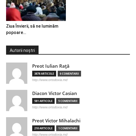
Ziua Învierii, să ne luminăm
popoare…
Autorii noștri
Preot Iulian Raţă
3878 ARTICOLE
6 COMENTARII
http://www.ortodoxia.md
Diacon Victor Casian
581 ARTICOLE
5 COMENTARII
http://www.ortodoxia.md
Preot Victor Mihalachi
210 ARTICOLE
1 COMENTARII
http://www.ortodoxia.md