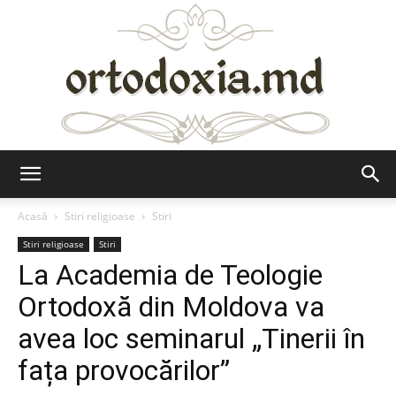
Ortodoxia.md
Acasă
Stiri religioase
Stiri
Stiri religioase
Stiri
La Academia de Teologie
Ortodoxă din Moldova va
avea loc seminarul „Tinerii în
fața provocărilor”