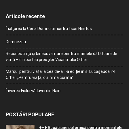
Articole recente
Înălțarea la Cer a Domnului nostru Iisus Hristos
Dumnezeu…
Recunoștință și binecuvântare pentru mamele dătătoare de
viață – din partea preoților Vicariatului Orhei
Marșul pentru viață la cea de-a II-a ediție în s. Lucășeuca, r-l
Orhei: „Pentru viață, cu inimă curată”
Învierea Fiului văduvei din Nain
POSTĂRI POPULARE
+++ Rugăciune puternică pentru momentele