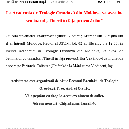
De către
Preot Iulian Raţă
-
26 martie 2015
1112
0
La Academia de Teologie Ortodoxă din Moldova va avea loc
seminarul „Tinerii în fața provocărilor”
Cu binecuvântarea Înaltpreasfinţitului Vladimir, Mitropolitul Chişinăului
şi al Întregii Moldove, Rector al ATOM, joi, 02 aprilie a.c., ora 12:00, în
incinta Academiei de Teologie Ortodoxă din Moldova, va avea loc
Seminarul cu tematica „Tinerii în fața provocărilor”, avându-l ca invitat de
onoare pe Părintele Calistrat (Chifan) de la Mănăstirea Vlădiceni, Iași.
Activitatea este organizată de către Decanul Facultății de Teologie
Ortodoxă, Prot. Andrei Oistric.
Vă așteptăm cu drag la acest eveniment de suflet.
Adresa noastră: Chișinău, str. Ismail 46