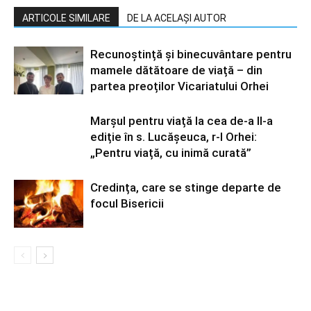
ARTICOLE SIMILARE
DE LA ACELAȘI AUTOR
Recunoștință și binecuvântare pentru
mamele dătătoare de viață – din
partea preoților Vicariatului Orhei
Marșul pentru viață la cea de-a II-a
ediție în s. Lucășeuca, r-l Orhei:
„Pentru viață, cu inimă curată”
Credința, care se stinge departe de
focul Bisericii