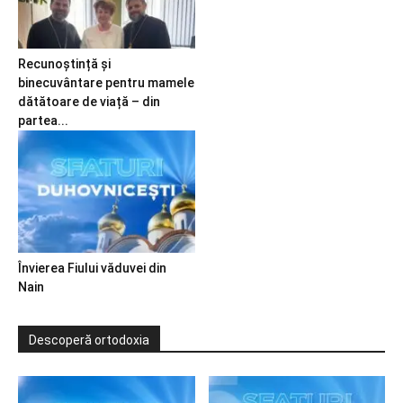
Recunoștință și
binecuvântare pentru mamele
dătătoare de viață – din
partea...
Învierea Fiului văduvei din
Nain
Descoperă ortodoxia