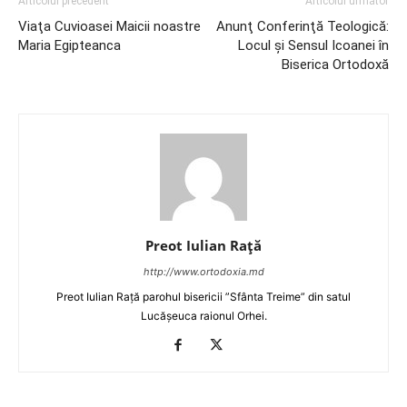
Articolul precedent
Articolul următor
Viaţa Cuvioasei Maicii noastre
Anunţ Conferinţă Teologică:
Maria Egipteanca
Locul și Sensul Icoanei în
Biserica Ortodoxă
Preot Iulian Raţă
http://www.ortodoxia.md
Preot Iulian Rață parohul bisericii ”Sfânta Treime” din satul
Lucășeuca raionul Orhei.