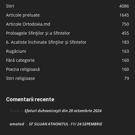
Stiri
4086
Articole preluate
1645
Articole Ortodoxia.md
750
Proloagele Sfinților și a Sfintelor
455
6. Acatiste închinate Sfinților și Sfintelor
183
Rugăciuni
163
Fără categorie
160
Poezia religioasă
160
Stiri religioase
79
Comentarii recente
Sfaturi duhovnicești din 20 octombrie 2024
Doina
la
amalad
SF SILUAN ATHONITUL -11/ 24 SEPEMBRIE
la