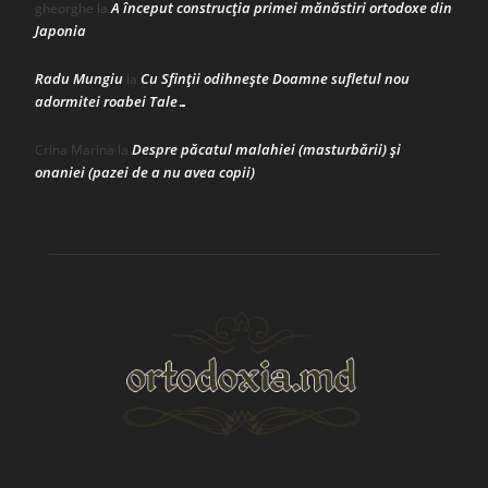
A început construcţia primei mănăstiri ortodoxe din
gheorghe
la
Japonia
Radu Mungiu
Cu Sfinții odihnește Doamne sufletul nou
la
adormitei roabei Tale…
Despre păcatul malahiei (masturbării) şi
Crina Marina
la
onaniei (pazei de a nu avea copii)