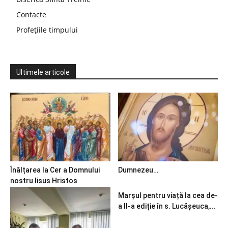
Contacte
Profețiile timpului
Ultimele articole
Înălțarea la Cer a Domnului
Dumnezeu…
nostru Iisus Hristos
Marșul pentru viață la cea de-
a II-a ediție în s. Lucășeuca,...