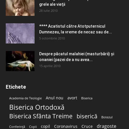
grele ale vieţii
28 iulie 2010
**** Acatistul către Atotputernicul
Dumnezeu, la vreme de necaz sau de...
5 octombrie 2010
Despre păcatul malahiei (masturbării) şi
onaniei (pazei de a nu avea...
15 aprilie 2010
Etichete
Anul nou
avort
Academia de Teologie
Biserica
Biserica Ortodoxă
Biserica Sfânta Treime
biserică
Botezul
dragoste
copil
Coronavirus
Cruce
Conferință
Copii