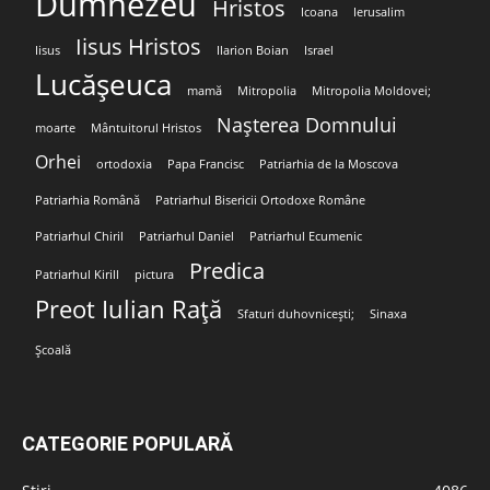
Dumnezeu
Hristos
Icoana
Ierusalim
Iisus Hristos
Iisus
Ilarion Boian
Israel
Lucășeuca
mamă
Mitropolia
Mitropolia Moldovei;
Nașterea Domnului
moarte
Mântuitorul Hristos
Orhei
ortodoxia
Papa Francisc
Patriarhia de la Moscova
Patriarhia Română
Patriarhul Bisericii Ortodoxe Române
Patriarhul Chiril
Patriarhul Daniel
Patriarhul Ecumenic
Predica
Patriarhul Kirill
pictura
Preot Iulian Rață
Sfaturi duhovnicești;
Sinaxa
Școală
CATEGORIE POPULARĂ