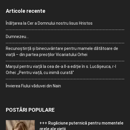
Articole recente
Înălțarea la Cer a Domnului nostru Iisus Hristos
Dumnezeu…
Recunoștință și binecuvântare pentru mamele dătătoare de
viață – din partea preoților Vicariatului Orhei
Marșul pentru viață la cea de-a II-a ediție în s. Lucășeuca, r-l
Orhei: „Pentru viață, cu inimă curată”
Învierea Fiului văduvei din Nain
POSTĂRI POPULARE
+++ Rugăciune puternică pentru momentele
grele ale vieţii