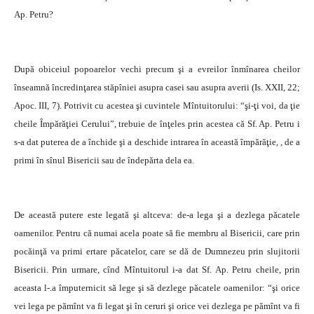
Ap. Petru?
După obiceiul popoarelor vechi precum şi a evreilor înmînarea cheilor
înseamnă încredinţarea stăpîniei asupra casei sau asupra averii (Is. XXII, 22;
Apoc. III, 7). Potrivit cu acestea şi cuvintele Mîntuitorului: “şi-ţi voi, da ţie
cheile Împărăţiei Cerului”, trebuie de înţeles prin acestea că Sf. Ap. Petru i
s-a dat puterea de a închide şi a deschide intrarea în această împărăţie, , de a
primi în sînul Bisericii sau de îndepărta dela ea.
De această putere este legată şi altceva: de-a lega şi a dezlega păcatele
oamenilor. Pentru că numai acela poate să fie membru al Bisericii, care prin
pocăinţă va primi ertare păcatelor, care se dă de Dumnezeu prin slujitorii
Bisericii. Prin urmare, cînd Mîntuitorul i-a dat Sf. Ap. Petru cheile, prin
aceasta l-.a împuternicit să lege şi să dezlege păcatele oamenilor: “şi orice
vei lega pe pămînt va fi legat şi în ceruri şi orice vei dezlega pe pămînt va fi