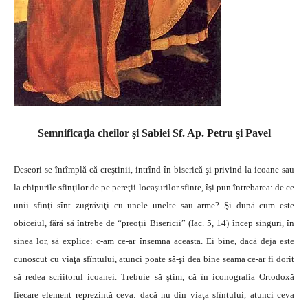
Semnificaţia cheilor şi Sabiei Sf. Ap. Petru şi Pavel
Deseori se întîmplă că creştinii, intrînd în biserică şi privind la icoane sau
la chipurile sfinţilor de pe pereţii locaşurilor sfinte, îşi pun întrebarea: de ce
unii sfinţi sînt zugrăviţi cu unele unelte sau arme? Şi după cum este
obiceiul, fără să întrebe de “preoţii Bisericii” (Iac. 5, 14) încep singuri, în
sinea lor, să explice: c-am ce-ar însemna aceasta. Ei bine, dacă deja este
cunoscut cu viaţa sfîntului, atunci poate să-şi dea bine seama ce-ar fi dorit
să redea scriitorul icoanei. Trebuie să ştim, că în iconografia Ortodoxă
fiecare element reprezintă ceva: dacă nu din viaţa sfîntului, atunci ceva