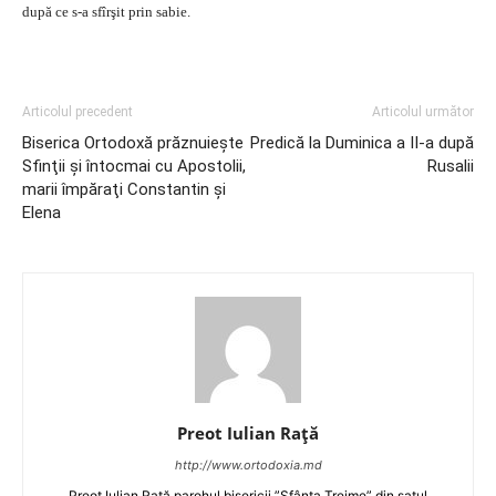
după ce s-a sfîrşit prin sabie.
Articolul precedent
Articolul următor
Biserica Ortodoxă prăznuieşte
Predică la Duminica a II-a după
Sfinţii şi întocmai cu Apostolii,
Rusalii
marii împăraţi Constantin şi
Elena
Preot Iulian Raţă
http://www.ortodoxia.md
Preot Iulian Rață parohul bisericii ”Sfânta Treime” din satul