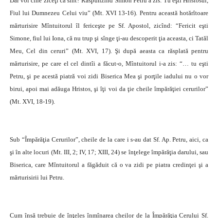
Dar voi cine ziceţi că sînt? Răspunzînd Simon Petru a zis. Tu eşti Hristosul,
Fiul lui Dumnezeu Celui viu” (Mt. XVI 13-16). Pentru această hotărîtoare
mărturisire Mîntuitorul îl fericeşte pe Sf. Apostol, zicînd: “Fericit eşti
Simone, fiul lui Iona, că nu trup şi sînge ţi-au descoperit ţia aceasta, ci Tatăl
Meu, Cel din ceruri” (Mt. XVI, 17). Şi după aeasta ca răsplată pentru
mărturisire, pe care el cel dintîi a făcut-o, Mîntuitorul i-a zis: “… tu eşti
Petru, şi pe acestă piatră voi zidi Biserica Mea şi porţile iadului nu o vor
birui, apoi mai adăuga Hristos, şi îţi voi da ţie cheile împărăţiei cerurilor”
(Mt. XVI, 18-19).
Sub “Împărăţia Cerurilor”, cheile de la care i s-au dat Sf. Ap. Petru, aici, ca
şi în alte locuri (Mt. III, 2; IV, 17; XIII, 24) se înţelege împărăţia darului, sau
Biserica, care Mîntuitorul a făgăduit că o va zidi pe piatra credinţei şi a
mărturisirii lui Petru.
Cum însă trebuie de înţeles înmînarea cheilor de la Împărăţia Cerului Sf.