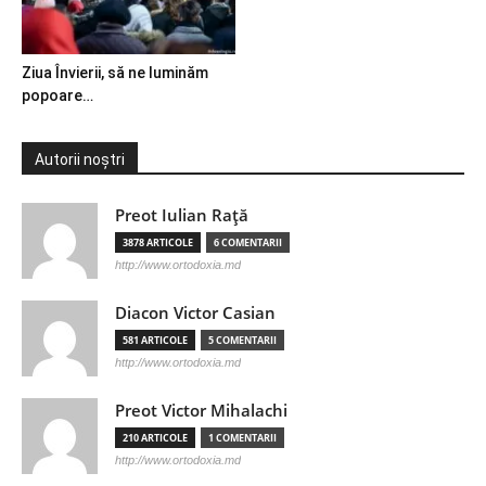
Ziua Învierii, să ne luminăm
popoare…
Autorii noștri
Preot Iulian Raţă
3878 ARTICOLE
6 COMENTARII
http://www.ortodoxia.md
Diacon Victor Casian
581 ARTICOLE
5 COMENTARII
http://www.ortodoxia.md
Preot Victor Mihalachi
210 ARTICOLE
1 COMENTARII
http://www.ortodoxia.md