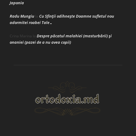
Japonia
Radu Mungiu
Cu Sfinții odihnește Doamne sufletul nou
la
adormitei roabei Tale…
Despre păcatul malahiei (masturbării) şi
Crina Marina
la
onaniei (pazei de a nu avea copii)