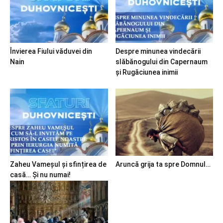
Învierea Fiului văduvei din
Despre minunea vindecării
Nain
slăbănogului din Capernaum
și Rugăciunea inimii
Zaheu Vameșul și sfințirea de
Aruncă grija ta spre Domnul…
casă… Și nu numai!