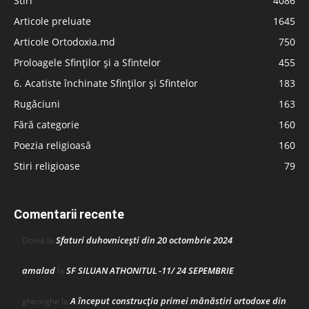
Stiri
4086
Articole preluate
1645
Articole Ortodoxia.md
750
Proloagele Sfinților și a Sfintelor
455
6. Acatiste închinate Sfinților și Sfintelor
183
Rugăciuni
163
Fără categorie
160
Poezia religioasă
160
Stiri religioase
79
Comentarii recente
Sfaturi duhovnicești din 20 octombrie 2024
Doina
la
amalad
SF SILUAN ATHONITUL -11/ 24 SEPEMBRIE
la
A început construcţia primei mănăstiri ortodoxe din
gheorghe
la