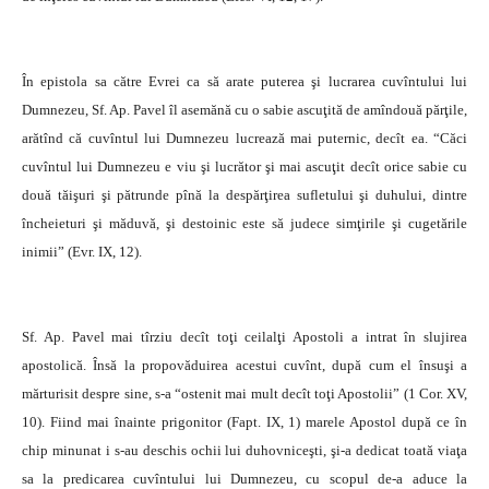
În epistola sa către Evrei ca să arate puterea şi lucrarea cuvîntului lui
Dumnezeu, Sf. Ap. Pavel îl asemănă cu o sabie ascuţită de amîndouă părţile,
arătînd că cuvîntul lui Dumnezeu lucrează mai puternic, decît ea. “Căci
cuvîntul lui Dumnezeu e viu şi lucrător şi mai ascuţit decît orice sabie cu
două tăişuri şi pătrunde pînă la despărţirea sufletului şi duhului, dintre
încheieturi şi măduvă, şi destoinic este să judece simţirile şi cugetările
inimii” (Evr. IX, 12).
Sf. Ap. Pavel mai tîrziu decît toţi ceilalţi Apostoli a intrat în slujirea
apostolică. Însă la propovăduirea acestui cuvînt, după cum el însuşi a
mărturisit despre sine, s-a “ostenit mai mult decît toţi Apostolii” (1 Cor. XV,
10). Fiind mai înainte prigonitor (Fapt. IX, 1) marele Apostol după ce în
chip minunat i s-au deschis ochii lui duhovniceşti, şi-a dedicat toată viaţa
sa la predicarea cuvîntului lui Dumnezeu, cu scopul de-a aduce la