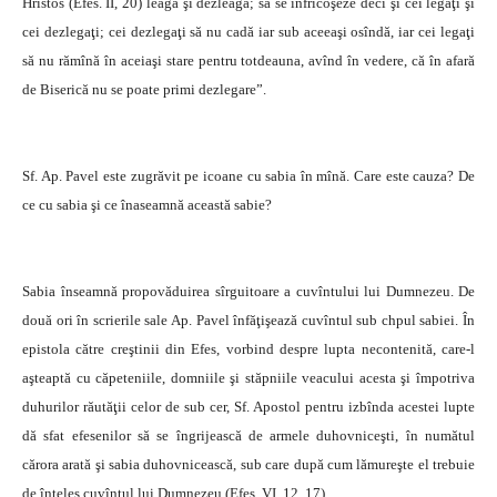
Hristos (Efes. II, 20) leagă şi dezleagă; să se înfricoşeze deci şi cei legaţi şi
cei dezlegaţi; cei dezlegaţi să nu cadă iar sub aceeaşi osîndă, iar cei legaţi
să nu rămînă în aceiaşi stare pentru totdeauna, avînd în vedere, că în afară
de Biserică nu se poate primi dezlegare”.
Sf. Ap. Pavel este zugrăvit pe icoane cu sabia în mînă. Care este cauza? De
ce cu sabia şi ce înaseamnă această sabie?
Sabia înseamnă propovăduirea sîrguitoare a cuvîntului lui Dumnezeu. De
două ori în scrierile sale Ap. Pavel înfăţişează cuvîntul sub chpul sabiei. În
epistola către creştinii din Efes, vorbind despre lupta necontenită, care-l
aşteaptă cu căpeteniile, domniile şi stăpniile veacului acesta şi împotriva
duhurilor răutăţii celor de sub cer, Sf. Apostol pentru izbînda acestei lupte
dă sfat efesenilor să se îngrijească de armele duhovniceşti, în numătul
cărora arată şi sabia duhovnicească, sub care după cum lămureşte el trebuie
de înţeles cuvîntul lui Dumnezeu (Efes. VI, 12, 17).