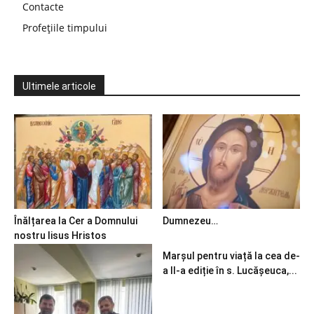
Contacte
Profețiile timpului
Ultimele articole
Înălțarea la Cer a Domnului
Dumnezeu…
nostru Iisus Hristos
Marșul pentru viață la cea de-
a II-a ediție în s. Lucășeuca,...