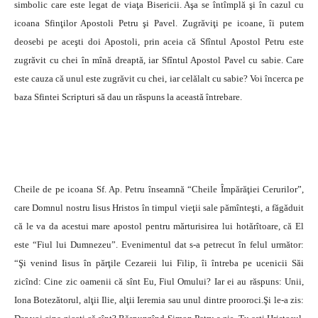
simbolic care este legat de viaţa Bisericii. Aşa se întîmplă şi în cazul cu
icoana Sfinţilor Apostoli Petru şi Pavel. Zugrăviţi pe icoane, îi putem
deosebi pe aceşti doi Apostoli, prin aceia că Sfîntul Apostol Petru este
zugrăvit cu chei în mînă dreaptă, iar Sfîntul Apostol Pavel cu sabie. Care
este cauza că unul este zugrăvit cu chei, iar celălalt cu sabie? Voi încerca pe
baza Sfintei Scripturi să dau un răspuns la această întrebare.
Cheile de pe icoana Sf. Ap. Petru înseamnă “Cheile Împărăţiei Cerurilor”,
care Domnul nostru Iisus Hristos în timpul vieţii sale pămînteşti, a făgăduit
că le va da acestui mare apostol pentru mărturisirea lui hotărîtoare, că El
este “Fiul lui Dumnezeu”. Evenimentul dat s-a petrecut în felul următor:
“Şi venind Iisus în părţile Cezareii lui Filip, îi întreba pe ucenicii Săi
zicînd: Cine zic oamenii că sînt Eu, Fiul Omului? Iar ei au răspuns: Unii,
Iona Botezătorul, alţii Ilie, alţii Ieremia sau unul dintre prooroci.Şi le-a zis: