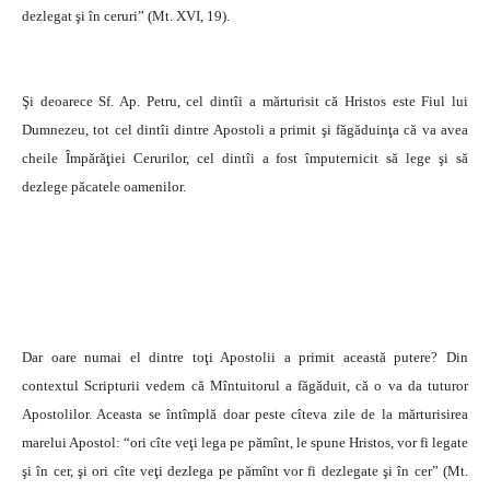
dezlegat şi în ceruri” (Mt. XVI, 19).
Şi deoarece Sf. Ap. Petru, cel dintîi a mărturisit că Hristos este Fiul lui
Dumnezeu, tot cel dintîi dintre Apostoli a primit şi făgăduinţa că va avea
cheile Împărăţiei Cerurilor, cel dintîi a fost împuternicit să lege şi să
dezlege păcatele oamenilor.
Dar oare numai el dintre toţi Apostolii a primit această putere? Din
contextul Scripturii vedem că Mîntuitorul a făgăduit, că o va da tuturor
Apostolilor. Aceasta se întîmplă doar peste cîteva zile de la mărturisirea
marelui Apostol: “ori cîte veţi lega pe pămînt, le spune Hristos, vor fi legate
şi în cer, şi ori cîte veţi dezlega pe pămînt vor fi dezlegate şi în cer” (Mt.