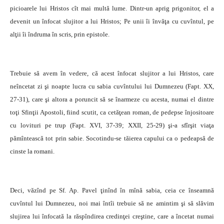
picioarele lui Hristos cît mai multă lume. Dintr-un aprig prigonitor, el a
devenit un înfocat slujitor a lui Hristos; Pe unii îi învăţa cu cuvîntul, pe
alţii îi îndruma în scris, prin epistole.
Trebuie să avem în vedere, că acest înfocat slujitor a lui Hristos, care
neîncetat zi şi noapte lucra cu sabia cuvîntului lui Dumnezeu (Fapt. XX,
27-31), care şi altora a poruncit să se înarmeze cu acesta, numai el dintre
toţi Sfinţii Apostoli, fiind scutit, ca cetăţean roman, de pedepse înjositoare
cu lovituri pe trup (Fapt. XVI, 37-39; XXII, 25-29) şi-a sfîrşit viaţa
pămîntească tot prin sabie. Socotindu-se tăierea capului ca o pedeapsă de
cinste la romani.
Deci, văzînd pe Sf. Ap. Pavel ţinînd în mînă sabia, ceia ce înseamnă
cuvîntul lui Dumnezeu, noi mai întîi trebuie să ne amintim şi să slăvim
slujirea lui înfocată la răspîndirea credinţei creştine, care a încetat numai