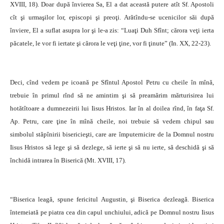
XVIII, 18). Doar după învierea Sa, El a dat această putere atît Sf. Apostoli
cît şi urmaşilor lor, episcopi şi preoţi. Arătîndu-se ucenicilor săi după
înviere, El a suflat asupra lor şi le-a zis: “Luaţi Duh Sfînt; cărora veţi ierta
păcatele, le vor fi iertate şi cărora le veţi ţine, vor fi ţinute” (In. XX, 22-23).
Deci, cînd vedem pe icoană pe Sfîntul Apostol Petru cu cheile în mînă,
trebuie în primul rînd să ne amintim şi să preamărim mărturisirea lui
hotătîtoare a dumnezeirii lui Iisus Hristos. Iar în al doilea rînd, în faţa Sf.
Ap. Petru, care ţine în mînă cheile, noi trebuie să vedem chipul sau
simbolul stăpînirii bisericieşti, care are împuternicire de la Domnul nostru
Iisus Hristos să lege şi să dezlege, să ierte şi să nu ierte, să deschidă şi să
închidă intrarea în Biserică (Mt. XVIII, 17).
“Biserica leagă, spune fericitul Augustin, şi Biserica dezleagă. Biserica
întemeiată pe piatra cea din capul unchiului, adică pe Domnul nostru Iisus