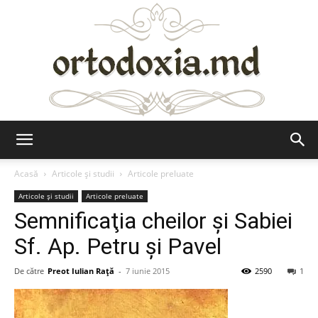
Ortodoxia.md
Acasă
Articole şi studii
Articole preluate
Articole şi studii
Articole preluate
Semnificaţia cheilor şi Sabiei
Sf. Ap. Petru şi Pavel
De către
Preot Iulian Raţă
-
7 iunie 2015
2590
1