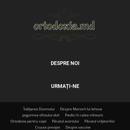
DESPRE NOI
URMAȚI-NE
Înălțarea Domnului
Despre Martorii lui Iehova
pogorirea-sfintului-duh
Piedici în calea mîntuirii
Ortodoxia pentru copii
Păcatul avortului
Păcatul vrăjitoriilor
Crucea preoției
Despre vaccine