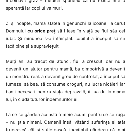
înbolnăvit grav – medicii spuneau că nu există nici o
speranță iar copilul va muri.
Zi și noapte, mama stătea în genunchi la icoane, ia cerut
Domnului
cu orice preț
să-l lase în viață pe fiul său cel
iubit. Și minunea s-a întâmplat: copilul a început să se
facă bine și a supraviețuit.
Mulți ani au trecut de atunci, fiul a crescut, dar nu a
devenit un ajutor pentru mamă, ba dimpotrivă a devenit
un monstru real: a devenit greu de controlat, a început să
fumeze, să bea, să consume droguri, nu lucra nicăieri iar
banii necesari pentru viața depravată, îi lua de la mama
lui, în ciuda tuturor îndemnurilor ei.
La ce se gândea această femeie acum, pentru ce se ruga
– nu știa nimeni. Oamenii însă, văzând suferința ei atât
trupească cât și sufletească, inevitabil gândeau că, mai