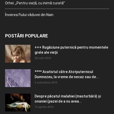
Orhei: „Pentru viață, cu inimă curată”
Învierea Fiului văduvei din Nain
POSTĂRI POPULARE
+++ Rugăciune puternică pentru momentele
grele ale vieţii
28 iulie 2010
**** Acatistul către Atotputernicul
Dumnezeu, la vreme de necaz sau de...
5 octombrie 2010
Despre păcatul malahiei (masturbării) şi
onaniei (pazei de a nu avea...
15 aprilie 2010