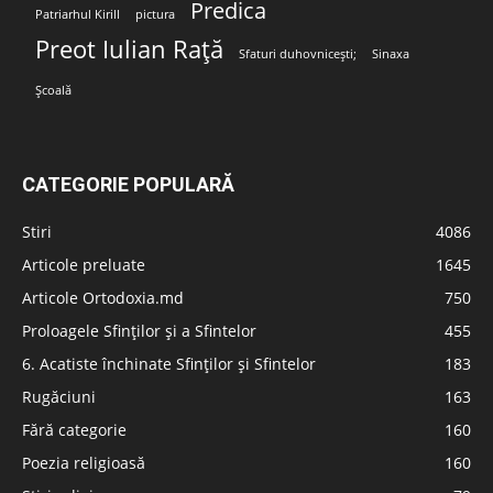
Predica
Patriarhul Kirill
pictura
Preot Iulian Rață
Sfaturi duhovnicești;
Sinaxa
Școală
CATEGORIE POPULARĂ
Stiri
4086
Articole preluate
1645
Articole Ortodoxia.md
750
Proloagele Sfinților și a Sfintelor
455
6. Acatiste închinate Sfinților și Sfintelor
183
Rugăciuni
163
Fără categorie
160
Poezia religioasă
160