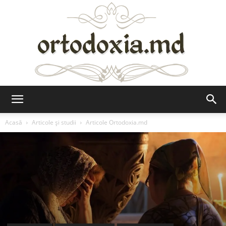
Ortodoxia.md
Acasă
Articole şi studii
Articole Ortodoxia.md