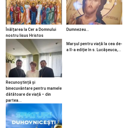
Înălțarea la Cer a Domnului
Dumnezeu…
nostru Iisus Hristos
Marșul pentru viață la cea de-
a II-a ediție în s. Lucășeuca,...
Recunoștință și
binecuvântare pentru mamele
dătătoare de viață – din
partea...