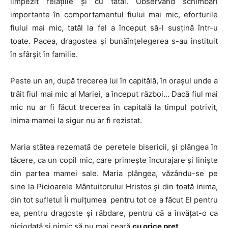
limpezit relațiile și cu tatăl. Observând schimbări
importante în comportamentul fiului mai mic, eforturile
fiului mai mic, tatăl la fel a început să-l susțină într-u
toate. Pacea, dragostea și bunăînțelegerea s-au instituit
în sfârșit în familie.
Peste un an, după trecerea lui în capitălă, în orașul unde a
trăit fiul mai mic al Mariei, a început război… Dacă fiul mai
mic nu ar fi făcut trecerea în capitală la timpul potrivit,
inima mamei la sigur nu ar fi rezistat.
Maria stătea rezemată de peretele bisericii, și plângea în
tăcere, ca un copil mic, care primește încurajare și liniște
din partea mamei sale. Maria plângea, văzându-se pe
sine la Picioarele Mântuitorului Hristos și din toată inima,
din tot sufletul Îi mulțumea pentru tot ce a făcut El pentru
ea, pentru dragoste și răbdare, pentru că a învățat-o ca
niciodată și nimic să nu mai ceară
cu orice preț
.