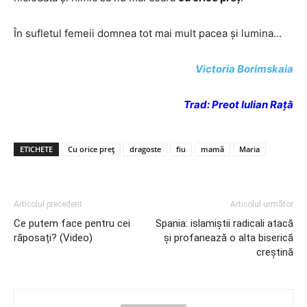
În sufletul femeii domnea tot mai mult pacea și lumina…
Victoria Borimskaia
Trad: Preot Iulian Rață
ETICHETE
Cu orice preț
dragoste
fiu
mamă
Maria
Articolul precedent
Articolul următor
Ce putem face pentru cei
Spania: islamiștii radicali atacă
răposați? (Video)
și profanează o alta biserică
creștină