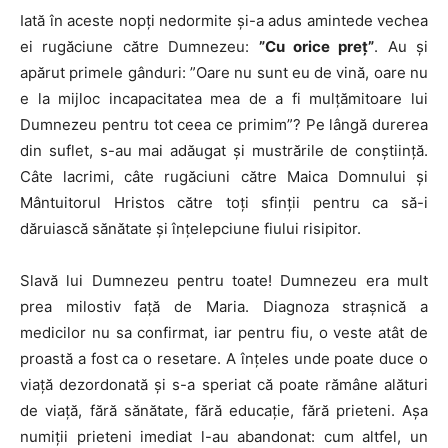
Iată în aceste nopți nedormite și-a adus amintede vechea
ei rugăciune către Dumnezeu:
”Cu orice preț”
. Au și
apărut primele gânduri: ”Oare nu sunt eu de vină, oare nu
e la mijloc incapacitatea mea de a fi mulțămitoare lui
Dumnezeu pentru tot ceea ce primim”? Pe lângă durerea
din suflet, s-au mai adăugat și mustrările de conștiință.
Câte lacrimi, câte rugăciuni către Maica Domnului și
Mântuitorul Hristos către toți sfinții pentru ca să-i
dăruiască sănătate și înțelepciune fiului risipitor.
Slavă lui Dumnezeu pentru toate! Dumnezeu era mult
prea milostiv față de Maria. Diagnoza strașnică a
medicilor nu sa confirmat, iar pentru fiu, o veste atât de
proastă a fost ca o resetare. A înțeles unde poate duce o
viață dezordonată și s-a speriat că poate rămâne alături
de viață, fără sănătate, fără educație, fără prieteni. Așa
numiții prieteni imediat l-au abandonat: cum altfel, un