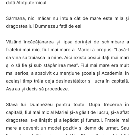
dată Atotputernicul.
Sărmana, nici măcar nu intuia cât de mare este mila și
dragostea lui Dumnezeu față de ea!
Văzând încăpățânarea și lipsa dorinței de schimbare a
fratelui mai mic, fiul mai mare al Mariei a propus: ”Lasă-l
să vină să trăiască la mine. Aici există posibilități mai mari
și o să fie și sub stăpânirea mea”. Fiul mai mare era mult
mai serios, a absolvit cu mențiune școala și Academia, în
același timp trăia deja desinestătător și lucra în capitală.
Așa au și decis să procedeze.
Slavă lui Dumnezeu pentru toate! După trecerea în
capitală, fiul mai mic al Mariei și-a găsit de lucru, și-a aflat
dragostea, s-a liniștit și a lepădat și fumatul. Fratele mai
mare a devenit un model pozitiv și demn de urmat. Sau