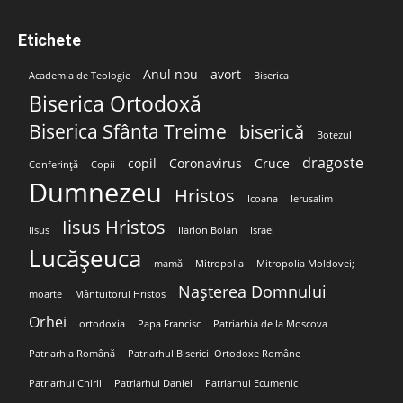
Etichete
Anul nou
avort
Academia de Teologie
Biserica
Biserica Ortodoxă
Biserica Sfânta Treime
biserică
Botezul
dragoste
copil
Coronavirus
Cruce
Conferință
Copii
Dumnezeu
Hristos
Icoana
Ierusalim
Iisus Hristos
Iisus
Ilarion Boian
Israel
Lucășeuca
mamă
Mitropolia
Mitropolia Moldovei;
Nașterea Domnului
moarte
Mântuitorul Hristos
Orhei
ortodoxia
Papa Francisc
Patriarhia de la Moscova
Patriarhia Română
Patriarhul Bisericii Ortodoxe Române
Patriarhul Chiril
Patriarhul Daniel
Patriarhul Ecumenic