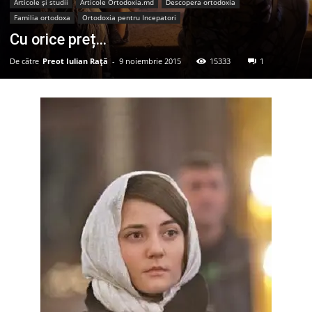
Articole şi studii
Articole Ortodoxia.md
Descopera ortodoxia
Familia ortodoxa
Ortodoxia pentru Incepatori
Cu orice preț…
De către
Preot Iulian Raţă
-
9 noiembrie 2015
15333
1