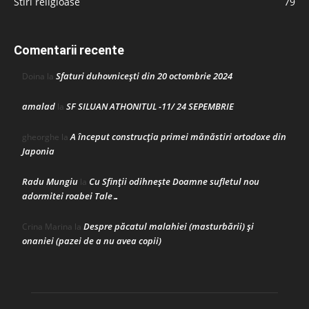
Stiri religioase
79
Comentarii recente
Sfaturi duhovnicești din 20 octombrie 2024
Doina
la
amalad
SF SILUAN ATHONITUL -11/ 24 SEPEMBRIE
la
A început construcţia primei mănăstiri ortodoxe din
gheorghe
la
Japonia
Radu Mungiu
Cu Sfinții odihnește Doamne sufletul nou
la
adormitei roabei Tale…
Despre păcatul malahiei (masturbării) şi
Crina Marina
la
onaniei (pazei de a nu avea copii)