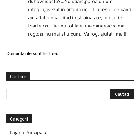
duhovniceste?…Nu stiam,parea un om
integru,asezat in ortodoxie…Il iubesc…de cand
am aflat,plecat fiind in strainatate, imi scrie
foarte rar…,iar eu tot la el ma gandesc si ma
rog,dar nu mai stiu cum…Va rog, ajutati-ma!!!
Comentariile sunt închise.
Căutare
Categorii
Pagina Principala