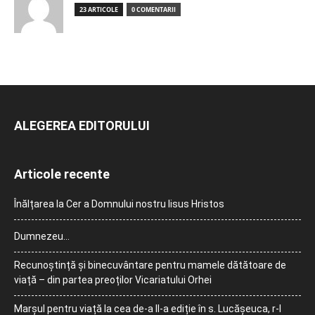
23 ARTICOLE
0 COMENTARII
ALEGEREA EDITORULUI
Articole recente
Înălțarea la Cer a Domnului nostru Iisus Hristos
Dumnezeu…
Recunoștință și binecuvântare pentru mamele dătătoare de
viață – din partea preoților Vicariatului Orhei
Marșul pentru viață la cea de-a II-a ediție în s. Lucășeuca, r-l