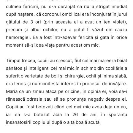
culmea fericirii, nu s-a deranjat că nu a strigat imediat
după naștere, că cordonul ombilical era înconjurat în jurul
gâtului de 3 ori (prin aceasta el a avut un ten violet),
precum și albul ochilor, nu a putut fi văzut din cauza
hemoragiei. Ea a fost într-adevăr fericită și gata în orice
moment să-și dea viața pentru acest om mic.
Timpul trecea, copiii au crescut, fiul cel mai mareera băiat
sănătos și inteligent, cel mai mic în schimb din copilărie a
suferit o varietate de boli și chirurgie, ochii și inima slabă,
era lenos și nu manifesta interes în procesul de învățare.
Maria ca un zmeu ataca pe oricine, în opinia ei, voia să-i
rănească odrasla sau să se pronunțe negativ despre el.
Copiii au fost botezați când cel mai mic avea deja un an,
iar ea s-a botezat abia la 26 de ani, în speranța
însănătoșirii copilului după o altă boală acută.