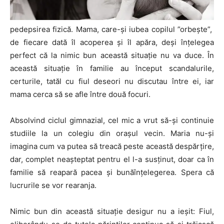
pedepsirea fizică. Mama, care-și iubea copilul ”orbește”,
de fiecare dată îl acoperea și îl apăra, deși înțelegea
perfect că la nimic bun această situație nu va duce. În
această situație în familie au început scandalurile,
certurile, tatăl cu fiul deseori nu discutau între ei, iar
mama cerca să se afle între două focuri.
Absolvind ciclul gimnazial, cel mic a vrut să-și continuie
studiile la un colegiu din orașul vecin. Maria nu-și
imagina cum va putea să treacă peste această despărțire,
dar, complet neașteptat pentru el l-a susținut, doar ca în
familie să reapară pacea și bunăînțelegerea. Spera că
lucrurile se vor rearanja.
Nimic bun din această situație desigur nu a ieșit: Fiul,