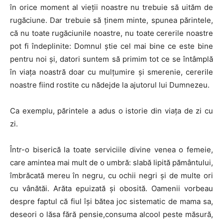
în orice moment al vieții noastre nu trebuie să uităm de
rugăciune. Dar trebuie să ținem minte, spunea părintele,
că nu toate rugăciunile noastre, nu toate cererile noastre
pot fi îndeplinite: Domnul știe cel mai bine ce este bine
pentru noi și, datori suntem să primim tot ce se întâmplă
în viața noastră doar cu mulțumire și smerenie, cererile
noastre fiind rostite cu nădejde la ajutorul lui Dumnezeu.
Ca exemplu, părintele a adus o istorie din viața de zi cu
zi.
Într-o biserică la toate serviciile divine venea o femeie,
care amintea mai mult de o umbră: slabă lipită pământului,
îmbrăcată mereu în negru, cu ochii negri și de multe ori
cu vânătăi. Arăta epuizată și obosită. Oamenii vorbeau
despre faptul că fiul își bătea joc sistematic de mama sa,
deseori o lăsa fără pensie,consuma alcool peste măsură,