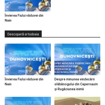
Învierea Fiului văduvei din
Nain
Descoperă ortodoxia
Învierea Fiului văduvei din
Despre minunea vindecării
Nain
slăbănogului din Capernaum
și Rugăciunea inimii