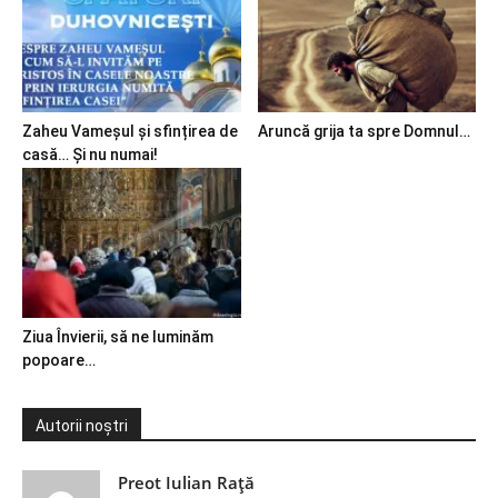
Zaheu Vameșul și sfințirea de
Aruncă grija ta spre Domnul…
casă… Și nu numai!
Ziua Învierii, să ne luminăm
popoare…
Autorii noștri
Preot Iulian Raţă