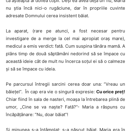
că așteaptă al doilea copil. Deși ea avea deja un fiu, Maria
nu știa încă nici-o rugăciune, dar în propriile cuvinte
adresate Domnului cerea insistent băiat.
La aparat, (rare pe atunci, a fost necesar pentru
investigare de a merge la cel mai apropiat oraș mare),
medicul a emis verdict: fată. Cum suspina tânăra mamă. A
plâns timp de două săptămâni nedorind să se împace cu
această ideie cât de mult nu încerca soțul ei să o calmeze
și să se împace cu ideia.
Pe parcursul întregii sarcini cerea doar una: ”Vreau un
băiețel”. În cap era vie o singură expresie:
Cu orice preț!
Chiar fiind în sala de nasteri, moașa la întrebarea plină de
umor, „Cine se va naște? Fată?”- Maria a răspuns cu
încăpățânare: ”Nu, doar băiat”!
Și minunea s-a întâmplat: s-a născut băiat. Maria era în