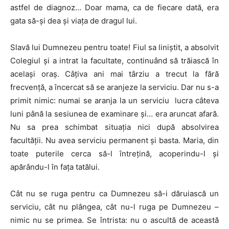
astfel de diagnoz… Doar mama, ca de fiecare dată, era
gata să-și dea și viața de dragul lui.
Slavă lui Dumnezeu pentru toate! Fiul sa liniștit, a absolvit
Colegiul și a intrat la facultate, continuând să trăiască în
același oraș. Câțiva ani mai târziu a trecut la fără
frecvență, a încercat să se aranjeze la serviciu. Dar nu s-a
primit nimic: numai se aranja la un serviciu lucra câteva
luni până la sesiunea de examinare și… era aruncat afară.
Nu sa prea schimbat situația nici după absolvirea
facultății. Nu avea serviciu permanent și basta. Maria, din
toate puterile cerca să-l întrețină, acoperindu-l și
apărându-l în fața tatălui.
Cât nu se ruga pentru ca Dumnezeu să-i dăruiască un
serviciu, cât nu plângea, cât nu-l ruga pe Dumnezeu –
nimic nu se primea. Se întrista: nu o ascultă de această