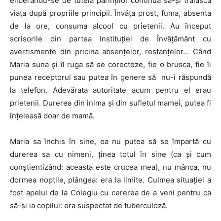
eliberându-se de tutela părinților continua să-și trăiască
viața după propriile principii. Învăța prost, fuma, absenta
de la ore, consuma alcool cu prietenii. Au început
scrisorile din partea Instituției de Învățământ cu
avertismente din pricina absențelor, restanțelor… Când
Maria suna și îl ruga să se corecteze, fie o brusca, fie îi
punea receptorul sau putea în genere să nu-i răspundă
la telefon. Adevărata autoritate acum pentru el erau
prietenii. Durerea din inima și din sufletul mamei, putea fi
înțeleasă doar de mamă.
Maria sa închis în sine, ea nu putea să se împartă cu
durerea sa cu nimeni, ținea totul în sine (ca și cum
conștientizând: aceasta este crucea mea), nu mânca, nu
dormea nopțile, plângea: era la limite. Culmea situației a
fost apelul de la Colegiu cu cererea de a veni pentru ca
să-și ia copilul: era suspectat de tuberculoză.