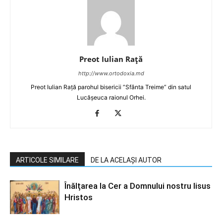
Preot Iulian Raţă
http://www.ortodoxia.md
Preot Iulian Rață parohul bisericii ”Sfânta Treime” din satul
Lucășeuca raionul Orhei.
ARTICOLE SIMILARE
DE LA ACELAȘI AUTOR
Înălțarea la Cer a Domnului nostru Iisus
Hristos