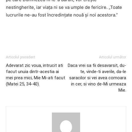
nestingherite, iar viaţa ni se va umple de fericire. „Toate
lucrurile ne-au fost încredinţate nouă şi noi acestora.”
Articolul precedent
Articolul următor
Adevarat zic voua, intrucit ati
Daca vrei sa fii desavarsit, du-
facut unuia dintr-acestia ai
te, vinde-ti averile, da-le
mei prea mici, Mie Mi-ati facut
saracilor si vei avea comoara
(Matei 25, 34-40).
in cer, si vino de-Mi urmeaza
Mie.