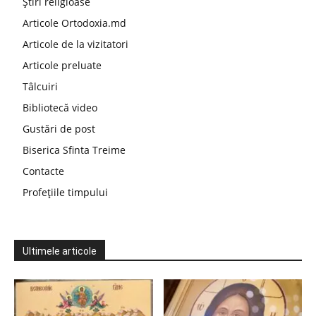
Știri religioase
Articole Ortodoxia.md
Articole de la vizitatori
Articole preluate
Tâlcuiri
Bibliotecă video
Gustări de post
Biserica Sfinta Treime
Contacte
Profețiile timpului
Ultimele articole