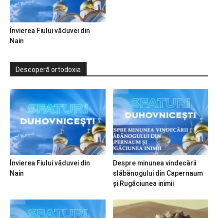
Învierea Fiului văduvei din
Nain
Descoperă ortodoxia
Învierea Fiului văduvei din
Despre minunea vindecării
Nain
slăbănogului din Capernaum
și Rugăciunea inimii