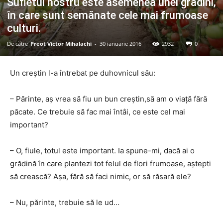
Sufletul nostru este asemenea unei grădini,
în care sunt semănate cele mai frumoase
culturi.
De către
Preot Victor Mihalachi
-
30 ianuarie 2016
2932
0
Un creştin l-a întrebat pe duhovnicul său:
– Părinte, aş vrea să fiu un bun creştin,să am o viaţă fără
păcate. Ce trebuie să fac mai întâi, ce este cel mai
important?
– O, fiule, totul este important. Ia spune-mi, dacă ai o
grădină în care plantezi tot felul de flori frumoase, aştepti
să crească? Aşa, fără să faci nimic, or să răsară ele?
– Nu, părinte, trebuie să le ud…