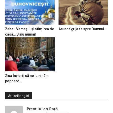
Zaheu Vameșul și sfințirea de
Aruncă grija ta spre Domnul…
casă… Și nu numai!
Ziua Învierii, să ne luminăm
popoare…
Autorii noștri
Preot Iulian Raţă