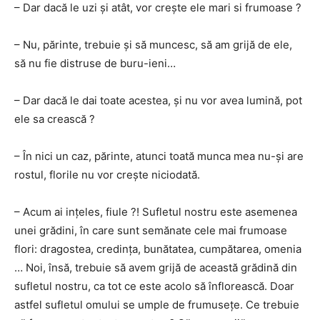
– Dar dacă le uzi şi atât, vor creşte ele mari si frumoase ?
– Nu, părinte, trebuie şi să muncesc, să am grijă de ele,
să nu fie distruse de buru-ieni…
– Dar dacă le dai toate acestea, şi nu vor avea lumină, pot
ele sa crească ?
– În nici un caz, părinte, atunci toată munca mea nu-şi are
rostul, florile nu vor creşte niciodată.
– Acum ai inţeles, fiule ?! Sufletul nostru este asemenea
unei grădini, în care sunt semănate cele mai frumoase
flori: dragostea, credinţa, bunătatea, cumpătarea, omenia
… Noi, însă, trebuie să avem grijă de această grădină din
sufletul nostru, ca tot ce este acolo să înflorească. Doar
astfel sufletul omului se umple de frumuseţe. Ce trebuie