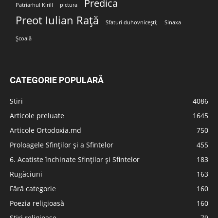
Predica
Patriarhul Kirill
pictura
Preot Iulian Rață
Sfaturi duhovnicești;
Sinaxa
Școală
CATEGORIE POPULARĂ
Stiri
4086
Articole preluate
1645
Articole Ortodoxia.md
750
Proloagele Sfinților și a Sfintelor
455
6. Acatiste închinate Sfinților și Sfintelor
183
Rugăciuni
163
Fără categorie
160
Poezia religioasă
160
Stiri religioase
79