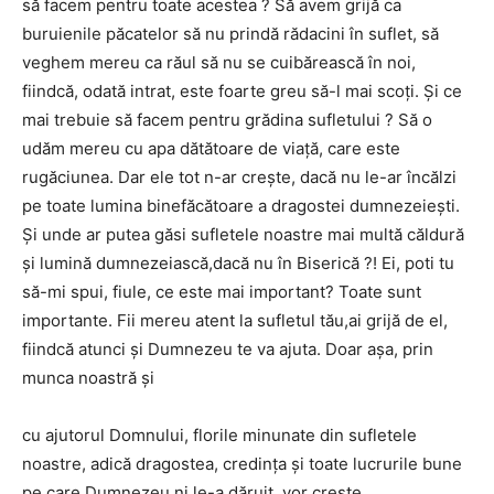
să facem pentru toate acestea ? Să avem grijă ca
buruienile păcatelor să nu prindă rădacini în suflet, să
veghem mereu ca răul să nu se cuibărească în noi,
fiindcă, odată intrat, este foarte greu să-l mai scoţi. Şi ce
mai trebuie să facem pentru grădina sufletului ? Să o
udăm mereu cu apa dătătoare de viaţă, care este
rugăciunea. Dar ele tot n-ar creşte, dacă nu le-ar încălzi
pe toate lumina binefăcătoare a dragostei dumnezeieşti.
Şi unde ar putea găsi sufletele noastre mai multă căldură
şi lumină dumnezeiască,dacă nu în Biserică ?! Ei, poti tu
să-mi spui, fiule, ce este mai important? Toate sunt
importante. Fii mereu atent la sufletul tău,ai grijă de el,
fiindcă atunci şi Dumnezeu te va ajuta. Doar aşa, prin
munca noastră şi
cu ajutorul Domnului, florile minunate din sufletele
noastre, adică dragostea, credinţa şi toate lucrurile bune
pe care Dumnezeu ni le-a dăruit, vor creşte