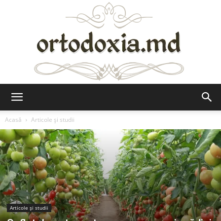
Ortodoxia.md
Acasă
Articole şi studii
Articole şi studii