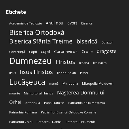
Etichete
Anul nou
avort
Academia de Teologie
Biserica
Biserica Ortodoxă
Biserica Sfânta Treime
biserică
Botezul
dragoste
copil
Coronavirus
Cruce
Conferință
Copii
Dumnezeu
Hristos
Icoana
Ierusalim
Iisus Hristos
Iisus
Ilarion Boian
Israel
Lucășeuca
mamă
Mitropolia
Mitropolia Moldovei;
Nașterea Domnului
moarte
Mântuitorul Hristos
Orhei
ortodoxia
Papa Francisc
Patriarhia de la Moscova
Patriarhia Română
Patriarhul Bisericii Ortodoxe Române
Patriarhul Chiril
Patriarhul Daniel
Patriarhul Ecumenic