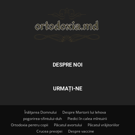
DESPRE NOI
URMAȚI-NE
Înălțarea Domnului
Despre Martorii lui Iehova
pogorirea-sfintului-duh
Piedici în calea mîntuirii
Ortodoxia pentru copii
Păcatul avortului
Păcatul vrăjitoriilor
Crucea preoției
Despre vaccine