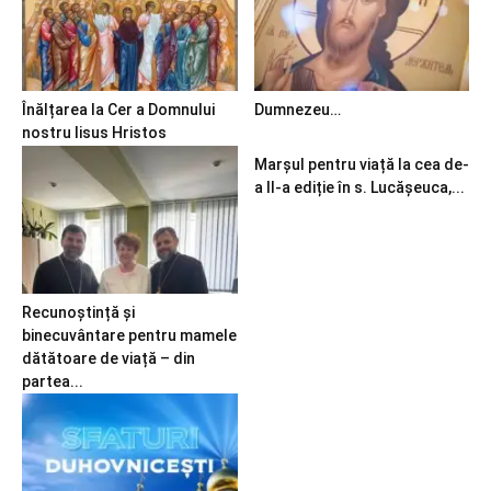
Înălțarea la Cer a Domnului
Dumnezeu…
nostru Iisus Hristos
Marșul pentru viață la cea de-
a II-a ediție în s. Lucășeuca,...
Recunoștință și
binecuvântare pentru mamele
dătătoare de viață – din
partea...