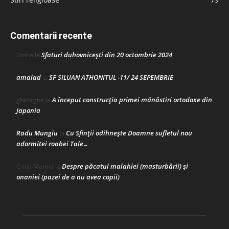
Comentarii recente
Sfaturi duhovnicești din 20 octombrie 2024
Doina
la
amalad
SF SILUAN ATHONITUL -11/ 24 SEPEMBRIE
la
A început construcţia primei mănăstiri ortodoxe din
gheorghe
la
Japonia
Radu Mungiu
Cu Sfinții odihnește Doamne sufletul nou
la
adormitei roabei Tale…
Despre păcatul malahiei (masturbării) şi
Crina Marina
la
onaniei (pazei de a nu avea copii)