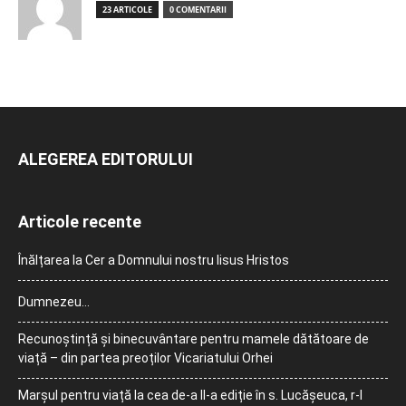
23 ARTICOLE
0 COMENTARII
ALEGEREA EDITORULUI
Articole recente
Înălțarea la Cer a Domnului nostru Iisus Hristos
Dumnezeu…
Recunoștință și binecuvântare pentru mamele dătătoare de
viață – din partea preoților Vicariatului Orhei
Marșul pentru viață la cea de-a II-a ediție în s. Lucășeuca, r-l