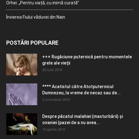
Orhei: „Pentru viață, cu inimă curată”
Învierea Fiului văduvei din Nain
POSTĂRI POPULARE
+++ Rugăciune puternică pentru momentele
grele ale vieţii
28 iulie 2010
**** Acatistul către Atotputernicul
Dumnezeu, la vreme de necaz sau de...
5 octombrie 2010
Despre păcatul malahiei (masturbării) şi
onaniei (pazei de a nu avea...
15 aprilie 2010