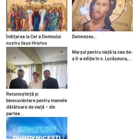
Înălțarea la Cer a Domnului
Dumnezeu…
nostru Iisus Hristos
Marșul pentru viață la cea de-
a II-a ediție în s. Lucășeuca,...
Recunoștință și
binecuvântare pentru mamele
dătătoare de viață – din
partea...