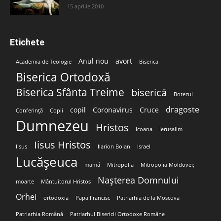
15 aprilie 2010
Etichete
Anul nou
avort
Academia de Teologie
Biserica
Biserica Ortodoxă
Biserica Sfânta Treime
biserică
Botezul
dragoste
copil
Coronavirus
Cruce
Conferință
Copii
Dumnezeu
Hristos
Icoana
Ierusalim
Iisus Hristos
Iisus
Ilarion Boian
Israel
Lucășeuca
mamă
Mitropolia
Mitropolia Moldovei;
Nașterea Domnului
moarte
Mântuitorul Hristos
Orhei
ortodoxia
Papa Francisc
Patriarhia de la Moscova
Patriarhia Română
Patriarhul Bisericii Ortodoxe Române