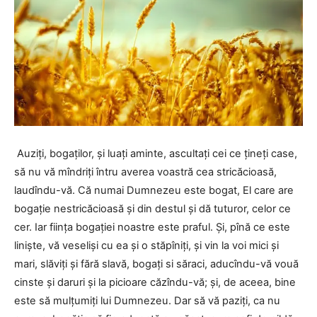
Auziți, bogaților, și luați aminte, ascultați cei ce țineți case,
să nu vă mîndriți întru averea voastră cea stricăcioasă,
laudîndu-vă. Că numai Dumnezeu este bogat, El care are
bogație nestricăcioasă și din destul și dă tuturor, celor ce
cer. Iar ființa bogației noastre este praful. Și, pînă ce este
liniște, vă veseliși cu ea și o stăpîniți, și vin la voi mici și
mari, slăviți și fără slavă, bogați si săraci, aducîndu-vă vouă
cinste și daruri și la picioare căzîndu-vă; și, de aceea, bine
este să mulțumiți lui Dumnezeu. Dar să vă paziți, ca nu