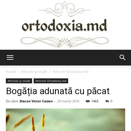
Ortodoxia.md
Acasă
Articole şi studii
Articole Ortodoxia.md
Articole şi studii
Articole Ortodoxia.md
Bogăția adunată cu păcat
De către
Diacon Victor Casian
-
29 martie 2016
1463
0