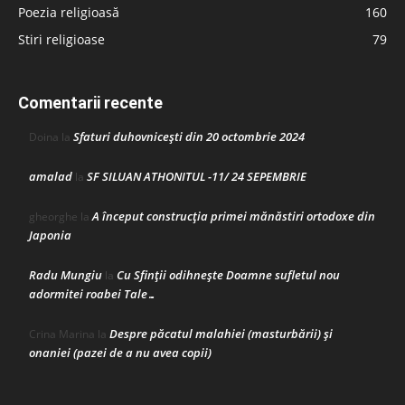
Poezia religioasă
160
Stiri religioase
79
Comentarii recente
Sfaturi duhovnicești din 20 octombrie 2024
Doina
la
amalad
SF SILUAN ATHONITUL -11/ 24 SEPEMBRIE
la
A început construcţia primei mănăstiri ortodoxe din
gheorghe
la
Japonia
Radu Mungiu
Cu Sfinții odihnește Doamne sufletul nou
la
adormitei roabei Tale…
Despre păcatul malahiei (masturbării) şi
Crina Marina
la
onaniei (pazei de a nu avea copii)