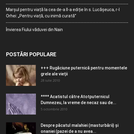
Marșul pentru viață la cea de-a II-a ediție în s. Lucășeuca, r-l
Orhei: „Pentru viață, cu inimă curată”
Învierea Fiului văduvei din Nain
POSTĂRI POPULARE
+++ Rugăciune puternică pentru momentele
grele ale vieţii
28 iulie 2010
**** Acatistul către Atotputernicul
Dumnezeu, la vreme de necaz sau de...
5 octombrie 2010
Despre păcatul malahiei (masturbării) şi
onaniei (pazei de a nu avea...