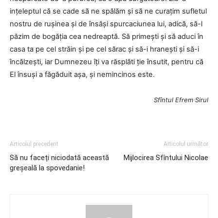
ințeleptul că se cade să ne spălăm și să ne curațim sufletul
nostru de rușinea și de însăși spurcaciunea lui, adică, să-l
păzim de bogăția cea nedreaptă. Să primești și să aduci în
casa ta pe cel străin și pe cel sărac și să-i hranești și să-i
încălzești, iar Dumnezeu îți va răsplăti ție însutit, pentru că
El însuși a făgăduit așa, și nemincinos este.
Sfîntul Efrem Sirul
Articolul precedent
Articolul următor
Să nu faceți niciodată această
Mijlocirea Sfîntului Nicolae
greşeală la spovedanie!