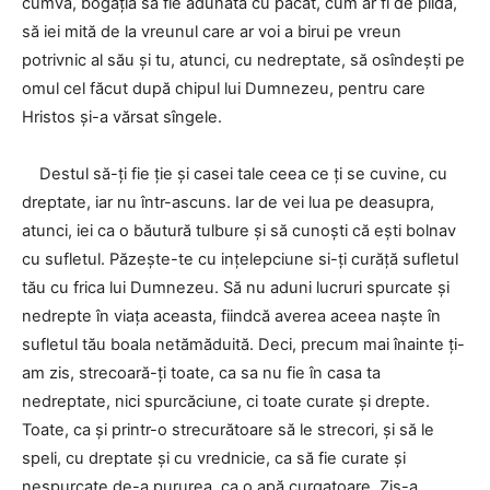
cumva, bogăția să fie adunată cu păcat, cum ar fi de pildă,
să iei mită de la vreunul care ar voi a birui pe vreun
potrivnic al său și tu, atunci, cu nedreptate, să osîndești pe
omul cel făcut după chipul lui Dumnezeu, pentru care
Hristos și-a vărsat sîngele.
Destul să-ți fie ție și casei tale ceea ce ți se cuvine, cu
dreptate, iar nu într-ascuns. Iar de vei lua pe deasupra,
atunci, iei ca o băutură tulbure și să cunoști că ești bolnav
cu sufletul. Păzește-te cu ințelepciune si-ți curăță sufletul
tău cu frica lui Dumnezeu. Să nu aduni lucruri spurcate și
nedrepte în viața aceasta, fiindcă averea aceea naște în
sufletul tău boala netămăduită. Deci, precum mai înainte ți-
am zis, strecoară-ți toate, ca sa nu fie în casa ta
nedreptate, nici spurcăciune, ci toate curate și drepte.
Toate, ca și printr-o strecurătoare să le strecori, și să le
speli, cu dreptate și cu vrednicie, ca să fie curate și
nespurcate de-a pururea, ca o apă curgatoare. Zis-a