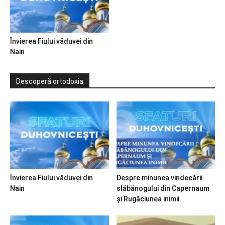
Învierea Fiului văduvei din
Nain
Descoperă ortodoxia
Învierea Fiului văduvei din
Despre minunea vindecării
Nain
slăbănogului din Capernaum
și Rugăciunea inimii