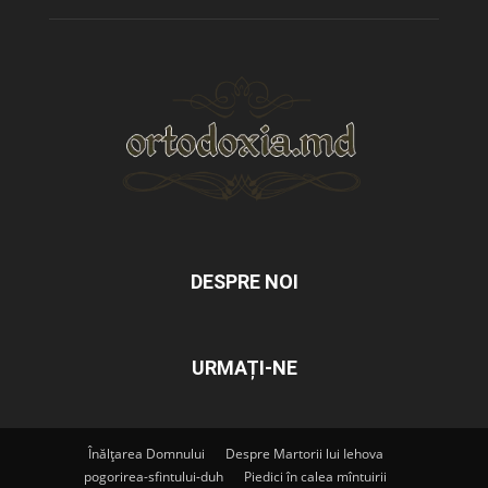
DESPRE NOI
URMAȚI-NE
Înălțarea Domnului
Despre Martorii lui Iehova
pogorirea-sfintului-duh
Piedici în calea mîntuirii