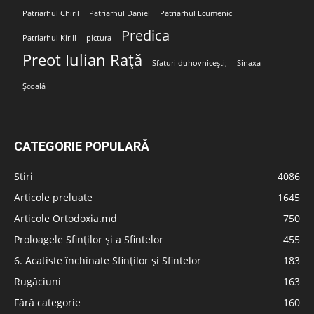
Patriarhul Chiril
Patriarhul Daniel
Patriarhul Ecumenic
Predica
Patriarhul Kirill
pictura
Preot Iulian Rață
Sfaturi duhovnicești;
Sinaxa
Școală
CATEGORIE POPULARĂ
Stiri
4086
Articole preluate
1645
Articole Ortodoxia.md
750
Proloagele Sfinților și a Sfintelor
455
6. Acatiste închinate Sfinților și Sfintelor
183
Rugăciuni
163
Fără categorie
160