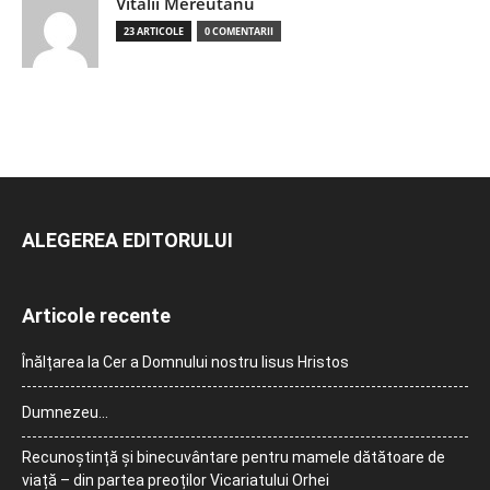
Vitalii Mereutanu
23 ARTICOLE
0 COMENTARII
ALEGEREA EDITORULUI
Articole recente
Înălțarea la Cer a Domnului nostru Iisus Hristos
Dumnezeu…
Recunoștință și binecuvântare pentru mamele dătătoare de
viață – din partea preoților Vicariatului Orhei