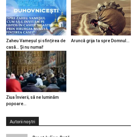
Zaheu Vameșul și sfințirea de
Aruncă grija ta spre Domnul…
casă… Și nu numai!
Ziua Învierii, să ne luminăm
popoare…
Autorii noștri