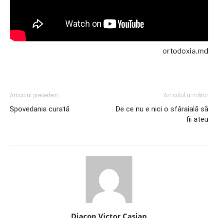
ortodoxia.md
Articolul precedent
Articolul următor
Spovedania curată
De ce nu e nici o sfâraială să
fii ateu
Diacon Victor Casian