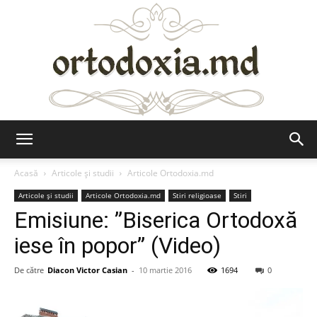
Ortodoxia.md
Acasă
Articole şi studii
Articole Ortodoxia.md
Articole şi studii
Articole Ortodoxia.md
Stiri religioase
Stiri
Emisiune: ”Biserica Ortodoxă
iese în popor” (Video)
De către
Diacon Victor Casian
-
10 martie 2016
1694
0