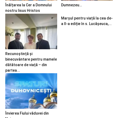
Înălțarea la Cer a Domnului
Dumnezeu…
nostru Iisus Hristos
Marșul pentru viață la cea de-
a II-a ediție în s. Lucășeuca,...
Recunoștință și
binecuvântare pentru mamele
dătătoare de viață – din
partea...
Învierea Fiului văduvei din