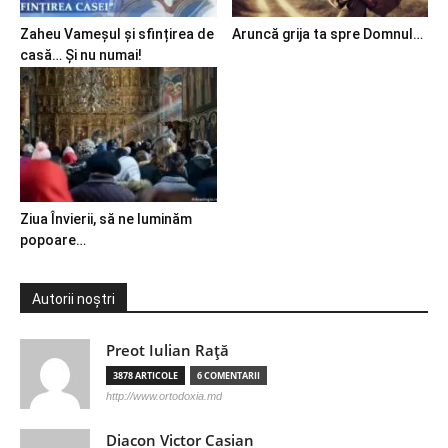
Zaheu Vameșul și sfințirea de
Aruncă grija ta spre Domnul…
casă… Și nu numai!
Ziua Învierii, să ne luminăm
popoare…
Autorii noștri
Preot Iulian Raţă
3878 ARTICOLE
6 COMENTARII
http://www.ortodoxia.md
Diacon Victor Casian