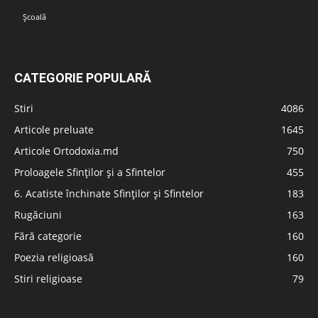
Școală
CATEGORIE POPULARĂ
Stiri
4086
Articole preluate
1645
Articole Ortodoxia.md
750
Proloagele Sfinților și a Sfintelor
455
6. Acatiste închinate Sfinților și Sfintelor
183
Rugăciuni
163
Fără categorie
160
Poezia religioasă
160
Stiri religioase
79