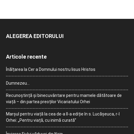
ALEGEREA EDITORULUI
Articole recente
Înălțarea la Cer a Domnului nostru Iisus Hristos
Dumnezeu…
Recunoștință și binecuvântare pentru mamele dătătoare de
viață – din partea preoților Vicariatului Orhei
Marșul pentru viață la cea de-a II-a ediție în s. Lucășeuca, r-l
Orhei: „Pentru viață, cu inimă curată”
Învierea Fiului văduvei din Nain