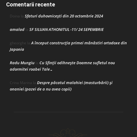
Comentarii recente
Sfaturi duhovnicești din 20 octombrie 2024
Doina
la
amalad
SF SILUAN ATHONITUL -11/ 24 SEPEMBRIE
la
A început construcţia primei mănăstiri ortodoxe din
gheorghe
la
Japonia
Radu Mungiu
Cu Sfinții odihnește Doamne sufletul nou
la
adormitei roabei Tale…
Despre păcatul malahiei (masturbării) şi
Crina Marina
la
onaniei (pazei de a nu avea copii)