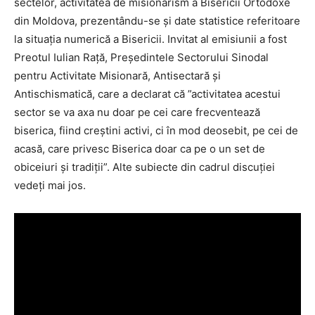
sectelor, activitatea de misionarism a Bisericii Ortodoxe
din Moldova, prezentându-se și date statistice referitoare
la situația numerică a Bisericii. Invitat al emisiunii a fost
Preotul Iulian Rață, Președintele Sectorului Sinodal
pentru Activitate Misionară, Antisectară și
Antischismatică, care a declarat că ”activitatea acestui
sector se va axa nu doar pe cei care frecventează
biserica, fiind creștini activi, ci în mod deosebit, pe cei de
acasă, care privesc Biserica doar ca pe o un set de
obiceiuri și tradiții”. Alte subiecte din cadrul discuției
vedeți mai jos.