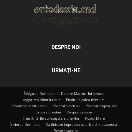
DESPRE NOI
URMAȚI-NE
Înălțarea Domnului
Despre Martorii lui Iehova
pogorirea-sfintului-duh
Piedici în calea mîntuirii
Ortodoxia pentru copii
Păcatul avortului
Păcatul vrăjitoriilor
Crucea preoției
Despre vaccine
Frământările sufletești ale tinerilor
Postul Mare
Învierea Domnului
Sa finisam impreuna biserica din lucaseuca
Despre vaccine