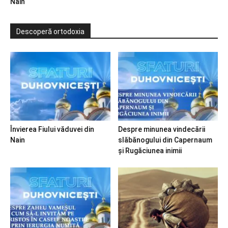
Nain
Descoperă ortodoxia
Învierea Fiului văduvei din
Despre minunea vindecării
Nain
slăbănogului din Capernaum
și Rugăciunea inimii