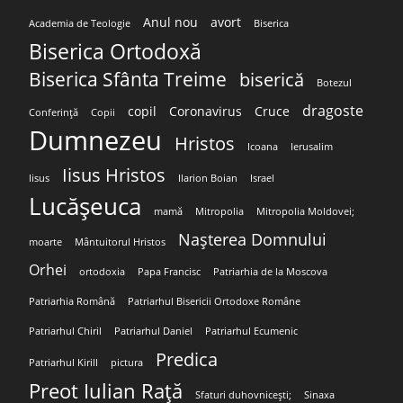
Anul nou
avort
Academia de Teologie
Biserica
Biserica Ortodoxă
Biserica Sfânta Treime
biserică
Botezul
dragoste
copil
Coronavirus
Cruce
Conferință
Copii
Dumnezeu
Hristos
Icoana
Ierusalim
Iisus Hristos
Iisus
Ilarion Boian
Israel
Lucășeuca
mamă
Mitropolia
Mitropolia Moldovei;
Nașterea Domnului
moarte
Mântuitorul Hristos
Orhei
ortodoxia
Papa Francisc
Patriarhia de la Moscova
Patriarhia Română
Patriarhul Bisericii Ortodoxe Române
Patriarhul Chiril
Patriarhul Daniel
Patriarhul Ecumenic
Predica
Patriarhul Kirill
pictura
Preot Iulian Rață
Sfaturi duhovnicești;
Sinaxa