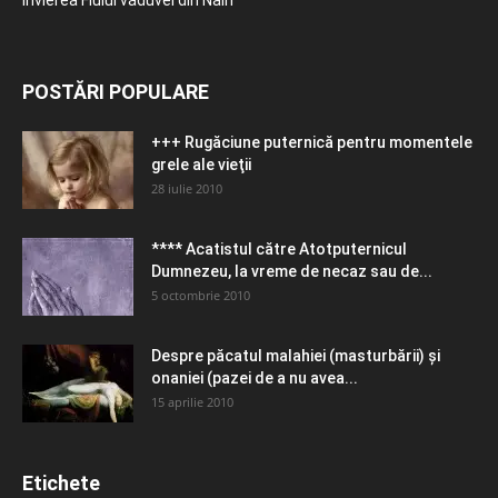
POSTĂRI POPULARE
+++ Rugăciune puternică pentru momentele
grele ale vieţii
28 iulie 2010
**** Acatistul către Atotputernicul
Dumnezeu, la vreme de necaz sau de...
5 octombrie 2010
Despre păcatul malahiei (masturbării) şi
onaniei (pazei de a nu avea...
15 aprilie 2010
Etichete