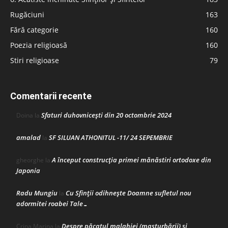
Rugăciuni
163
Fără categorie
160
Poezia religioasă
160
Stiri religioase
79
Comentarii recente
Sfaturi duhovnicești din 20 octombrie 2024
Doina
la
amalad
SF SILUAN ATHONITUL -11/ 24 SEPEMBRIE
la
A început construcţia primei mănăstiri ortodoxe din
gheorghe
la
Japonia
Radu Mungiu
Cu Sfinții odihnește Doamne sufletul nou
la
adormitei roabei Tale…
Despre păcatul malahiei (masturbării) şi
Crina Marina
la