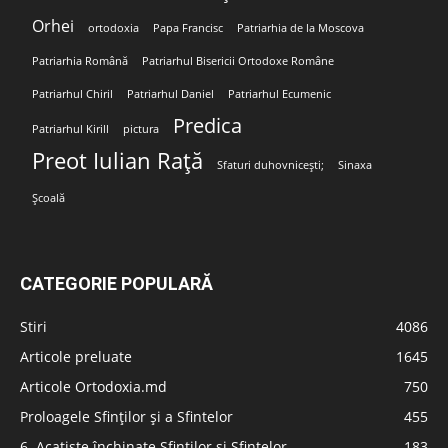
Orhei
ortodoxia
Papa Francisc
Patriarhia de la Moscova
Patriarhia Română
Patriarhul Bisericii Ortodoxe Române
Patriarhul Chiril
Patriarhul Daniel
Patriarhul Ecumenic
Predica
Patriarhul Kirill
pictura
Preot Iulian Rață
Sfaturi duhovnicești;
Sinaxa
Școală
CATEGORIE POPULARĂ
Stiri
4086
Articole preluate
1645
Articole Ortodoxia.md
750
Proloagele Sfinților și a Sfintelor
455
6. Acatiste închinate Sfinților și Sfintelor
183