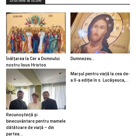
Ultimele articole
Înălțarea la Cer a Domnului
Dumnezeu…
nostru Iisus Hristos
Marșul pentru viață la cea de-
a II-a ediție în s. Lucășeuca,...
Recunoștință și
binecuvântare pentru mamele
dătătoare de viață – din
partea...