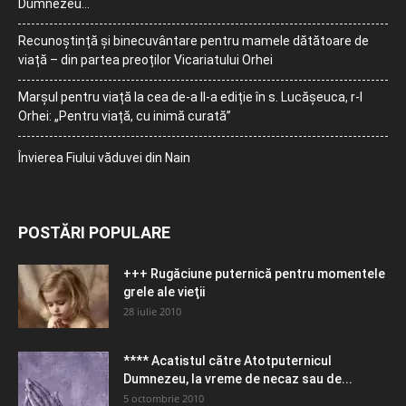
Dumnezeu…
Recunoștință și binecuvântare pentru mamele dătătoare de
viață – din partea preoților Vicariatului Orhei
Marșul pentru viață la cea de-a II-a ediție în s. Lucășeuca, r-l
Orhei: „Pentru viață, cu inimă curată”
Învierea Fiului văduvei din Nain
POSTĂRI POPULARE
+++ Rugăciune puternică pentru momentele
grele ale vieţii
28 iulie 2010
**** Acatistul către Atotputernicul
Dumnezeu, la vreme de necaz sau de...
5 octombrie 2010