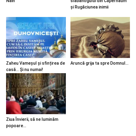
Nain
slăbănogului din Capernaum
și Rugăciunea inimii
Zaheu Vameșul și sfințirea de
Aruncă grija ta spre Domnul…
casă… Și nu numai!
Ziua Învierii, să ne luminăm
popoare…