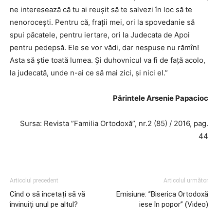
ne interesează că tu ai reușit să te salvezi în loc să te
nenorocești. Pentru că, frații mei, ori la spovedanie să
spui păcatele, pentru iertare, ori la Judecata de Apoi
pentru pedepsă. Ele se vor vădi, dar nespuse nu rămîn!
Asta să știe toată lumea. Și duhovnicul va fi de față acolo,
la judecată, unde n-ai ce să mai zici, și nici el.”
Părintele Arsenie Papacioc
Sursa: Revista ”Familia Ortodoxă”, nr.2 (85) / 2016, pag.
44
Articolul precedent
Articolul următor
Cînd o să încetați să vă
Emisiune: ”Biserica Ortodoxă
învinuiți unul pe altul?
iese în popor” (Video)