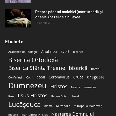
Despre păcatul malahiei (masturbării) şi
onaniei (pazei de a nu avea...
15 aprilie 2010
Etichete
Anul nou
avort
Academia de Teologie
Biserica
Biserica Ortodoxă
Biserica Sfânta Treime
biserică
Botezul
dragoste
copil
Coronavirus
Cruce
Conferință
Copii
Dumnezeu
Hristos
Icoana
Ierusalim
Iisus Hristos
Iisus
Ilarion Boian
Israel
Lucășeuca
mamă
Mitropolia
Mitropolia Moldovei;
Nașterea Domnului
moarte
Mântuitorul Hristos