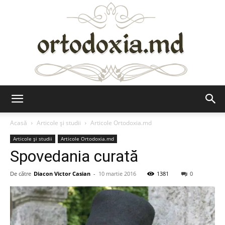
Ortodoxia.md
Acasă
Articole şi studii
Articole Ortodoxia.md
Articole şi studii
Articole Ortodoxia.md
Spovedania curată
De către
Diacon Victor Casian
-
10 martie 2016
1381
0