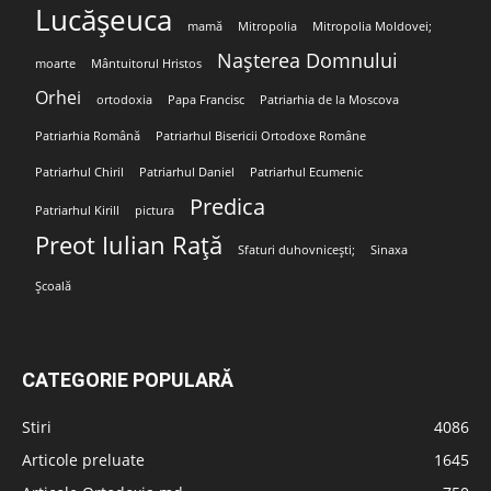
Lucășeuca
mamă
Mitropolia
Mitropolia Moldovei;
Nașterea Domnului
moarte
Mântuitorul Hristos
Orhei
ortodoxia
Papa Francisc
Patriarhia de la Moscova
Patriarhia Română
Patriarhul Bisericii Ortodoxe Române
Patriarhul Chiril
Patriarhul Daniel
Patriarhul Ecumenic
Predica
Patriarhul Kirill
pictura
Preot Iulian Rață
Sfaturi duhovnicești;
Sinaxa
Școală
CATEGORIE POPULARĂ
Stiri
4086
Articole preluate
1645