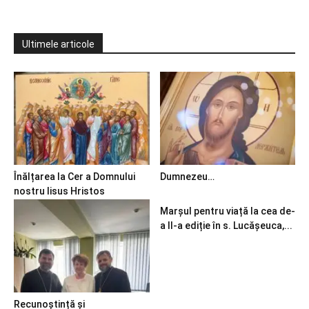
Ultimele articole
Înălțarea la Cer a Domnului
Dumnezeu…
nostru Iisus Hristos
Marșul pentru viață la cea de-
a II-a ediție în s. Lucășeuca,...
Recunoștință și