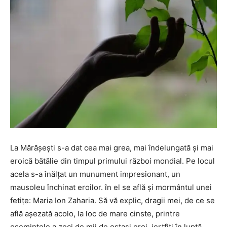
La Mărăşeşti s-a dat cea mai grea, mai îndelungată şi mai
eroică bătălie din timpul primului război mondial. Pe locul
acela s-a înălţat un munument impresionant, un
mausoleu închinat eroilor. în el se află şi mormântul unei
fetiţe: Maria Ion Zaharia. Să vă explic, dragii mei, de ce se
află aşezată acolo, la loc de mare cinste, printre
osemintele a zeci de mii de ostaşi eroi, jertfiţi în luptă.