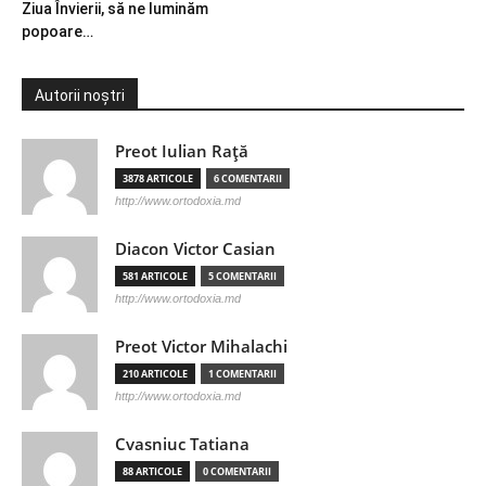
Ziua Învierii, să ne luminăm
popoare…
Autorii noștri
Preot Iulian Raţă
3878 ARTICOLE
6 COMENTARII
http://www.ortodoxia.md
Diacon Victor Casian
581 ARTICOLE
5 COMENTARII
http://www.ortodoxia.md
Preot Victor Mihalachi
210 ARTICOLE
1 COMENTARII
http://www.ortodoxia.md
Cvasniuc Tatiana
88 ARTICOLE
0 COMENTARII