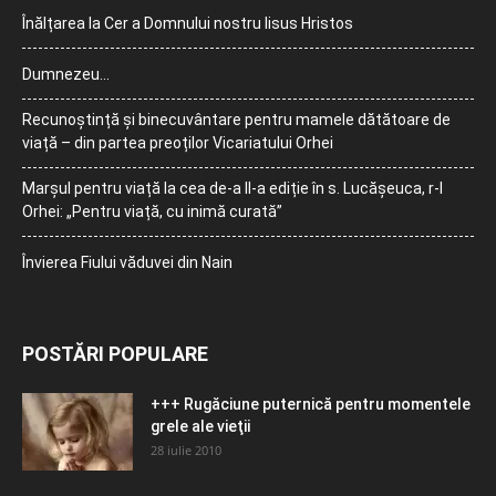
Înălțarea la Cer a Domnului nostru Iisus Hristos
Dumnezeu…
Recunoștință și binecuvântare pentru mamele dătătoare de
viață – din partea preoților Vicariatului Orhei
Marșul pentru viață la cea de-a II-a ediție în s. Lucășeuca, r-l
Orhei: „Pentru viață, cu inimă curată”
Învierea Fiului văduvei din Nain
POSTĂRI POPULARE
+++ Rugăciune puternică pentru momentele
grele ale vieţii
28 iulie 2010