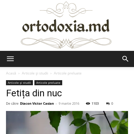
Ortodoxia.md
Acasă
Articole şi studii
Articole preluate
Articole şi studii
Articole preluate
Fetița din nuc
De către
Diacon Victor Casian
-
9 martie 2016
1103
0