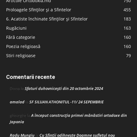
Articole Ortodoxia.md
750
Proloagele Sfinților și a Sfintelor
455
6. Acatiste închinate Sfinților și Sfintelor
183
Rugăciuni
163
Fără categorie
160
Poezia religioasă
160
Stiri religioase
79
Comentarii recente
Sfaturi duhovnicești din 20 octombrie 2024
Doina
la
amalad
SF SILUAN ATHONITUL -11/ 24 SEPEMBRIE
la
A început construcţia primei mănăstiri ortodoxe din
gheorghe
la
Japonia
Radu Mungiu
Cu Sfinții odihnește Doamne sufletul nou
la