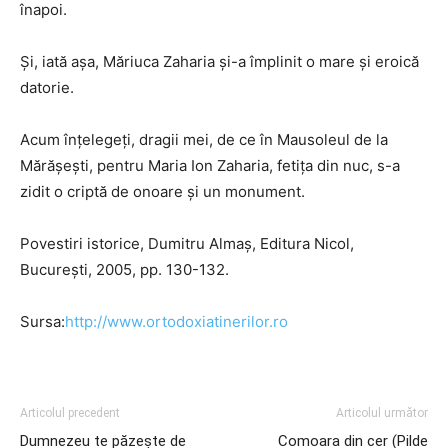
înapoi.
Şi, iată aşa, Măriuca Zaharia şi-a împlinit o mare şi eroică
datorie.
Acum înţelegeţi, dragii mei, de ce în Mausoleul de la
Mărăşeşti, pentru Maria Ion Zaharia, fetiţa din nuc, s-a
zidit o criptă de onoare şi un monument.
Povestiri istorice, Dumitru Almaș, Editura Nicol,
București, 2005, pp. 130-132.
Sursa:
http://www.ortodoxiatinerilor.ro
Articolul precedent
Articolul următor
Dumnezeu te păzește de
Comoara din cer (Pilde