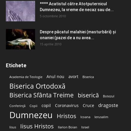
**** Acatistul către Atotputernicul
Dumnezeu, la vreme de necaz sau de...
5 octombrie 2010
Despre păcatul malahiei (masturbării) şi
onaniei (pazei de a nu avea...
15 aprilie 2010
Etichete
Anul nou
avort
Academia de Teologie
Biserica
Biserica Ortodoxă
Biserica Sfânta Treime
biserică
Botezul
dragoste
copil
Coronavirus
Cruce
Conferință
Copii
Dumnezeu
Hristos
Icoana
Ierusalim
Iisus Hristos
Iisus
Ilarion Boian
Israel