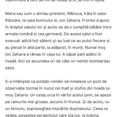
Maria sau cum o alintau prietenii, Măriuca, trăia în satul
Răzoare, la casa bunicului ei, Ion Zaharia. Frontul a ajuns
în dreptul satului lor şi acolo se da o cumplită bătălie între
armata română şi cea germană. De aceea satul a fost
evacuat: adică toţi sătenii şi-au luat ce au putut fiecare şi
au plecat în altă parte, la adăpost, în munţi. Numai moş
Ion Zaharia a rămas în casa lui. A săpat şanţ adânc în
livadă. Aici se ascundea ori de câte ori nemţii bombardau
satul.
S-a întâmplat ca soldaţii români să instaleze un post de
observaţie tocmai în nucul cel înalt şi stufos din livada lui
moş Zaharia. Un ostaş urca în vârful acelui pom, se aşeza
pe ramurile mai groase, ascuns în frunze. Şi de acolo, cu
un binoclu, suprave­ghea mişcările duşmanului. Ceea ce
vedea, povestea sergentului care sta jos, la tulpina