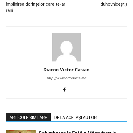
împlinirea dorințelor care te-ar
duhovnicești)
răni
Diacon Victor Casian
http://www.ortodoxia.md
ARTICOLE SIMILARE
DE LA ACELAȘI AUTOR
Schimbarea la Faţă a Mântuitorului –