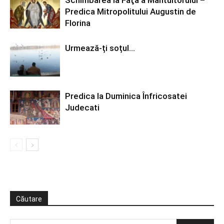
Predica Mitropolitului Augustin de
Florina
Urmează-ți soțul…
Predica la Duminica Înfricosatei
Judecati
Căutare