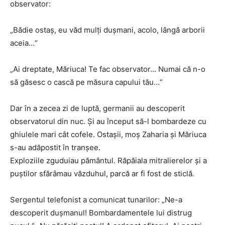
observator:
„Bădie ostaş, eu văd mulţi duşmani, acolo, lângă arborii
aceia…“
„Ai dreptate, Măriuca! Te fac observator… Numai că n-o
să găsesc o cască pe măsura capului tău…“
Dar în a zecea zi de luptă, germanii au descoperit
observatorul din nuc. Şi au început să-l bombardeze cu
ghiulele mari cât cofele. Ostaşii, moş Zaharia şi Măriuca
s-au adăpostit în tranşee.
Exploziile zguduiau pământul. Răpăiala mitralierelor şi a
puştilor sfărâmau văzduhul, parcă ar fi fost de sticlă.
Sergentul telefonist a comunicat tunarilor: „Ne-a
descoperit duşmanul! Bombarda­mentele lui distrug