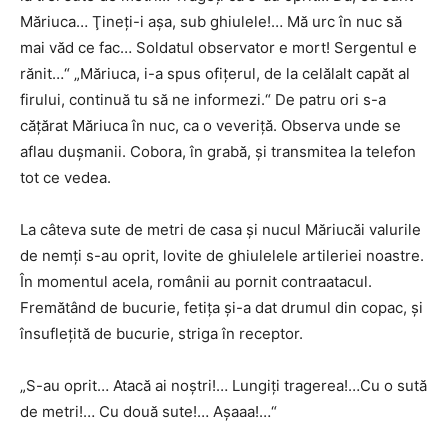
Măriuca… Ţineţi-i aşa, sub ghiulele!… Mă urc în nuc să
mai văd ce fac… Soldatul observator e mort! Sergentul e
rănit…“ „Măriuca, i-a spus ofiţerul, de la celălalt capăt al
firului, continuă tu să ne informezi.“ De patru ori s-a
căţărat Măriuca în nuc, ca o veveriţă. Observa unde se
aflau duşmanii. Cobora, în grabă, şi transmitea la telefon
tot ce vedea.
La câteva sute de metri de casa şi nucul Măriucăi valurile
de nemţi s-au oprit, lovite de ghiulelele artileriei noastre.
În momentul acela, românii au pornit contraatacul.
Fremătând de bucurie, fetiţa şi-a dat drumul din copac, şi
însufleţită de bucurie, striga în receptor.
„S-au oprit… Atacă ai noştri!… Lungiţi tragerea!…Cu o sută
de metri!… Cu două sute!… Aşaaa!…“