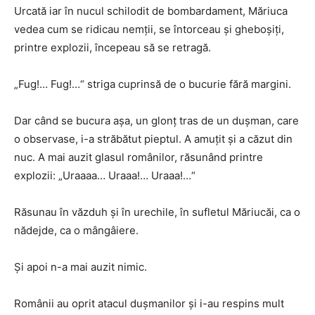
Urcată iar în nucul schilodit de bombardament, Măriuca
vedea cum se ridicau nemţii, se întorceau şi gheboşiţi,
printre explozii, începeau să se retragă.
„Fug!… Fug!…“ striga cuprinsă de o bucurie fără margini.
Dar când se bucura aşa, un glonţ tras de un duşman, care
o observase, i-a străbătut pieptul. A amuţit şi a căzut din
nuc. A mai auzit glasul românilor, răsunând printre
explozii: „Uraaaa… Uraaa!… Uraaa!…“
Răsunau în văzduh şi în urechile, în sufletul Măriucăi, ca o
nădejde, ca o mângâiere.
Şi apoi n-a mai auzit nimic.
Românii au oprit atacul duşmanilor şi i-au respins mult