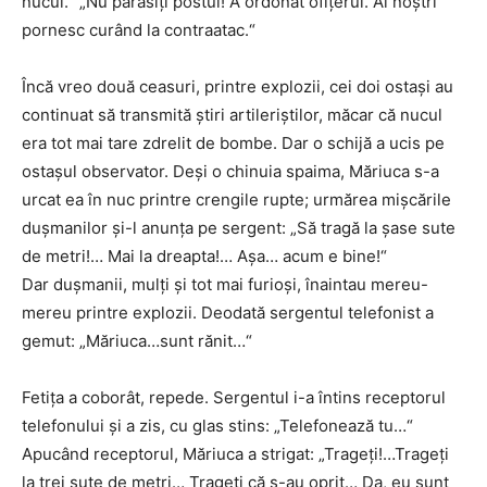
nucul.“ „Nu părăsiţi postul! A ordonat ofiţerul. Ai noştri
pornesc curând la contraatac.“
Încă vreo două ceasuri, printre explozii, cei doi ostaşi au
continuat să transmită ştiri artileriştilor, măcar că nucul
era tot mai tare zdrelit de bombe. Dar o schijă a ucis pe
ostaşul observator. Deşi o chinuia spaima, Măriuca s-a
urcat ea în nuc printre crengile rupte; urmărea mişcările
duşmanilor şi-l anunţa pe sergent: „Să tragă la şase sute
de metri!… Mai la dreapta!… Aşa… acum e bine!“
Dar duşmanii, mulţi şi tot mai furioşi, înaintau mereu-
mereu printre explozii. Deodată sergentul telefonist a
gemut: „Măriuca…sunt rănit…“
Fetiţa a coborât, repede. Sergentul i-a întins receptorul
telefonului şi a zis, cu glas stins: „Telefonează tu…“
Apucând receptorul, Măriuca a strigat: „Trageţi!…Trageţi
la trei sute de metri… Trageţi că s-au oprit… Da, eu sunt