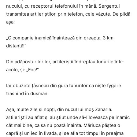
nucului, cu receptorul telefonului în mână. Sergentul
transmitea artileriştilor, prin telefon, cele văzute. De pildă
aşa:
„O companie inamică înaintează din dreapta, 3 km
distanţă!“
Din adăposturilor lor, artileriştii îndreptau tunurile într-
acolo, şi: „Foc!“
Iar obuzete ţâşneau din gura tunurilor ca nişte fygere
trăsnind în duşman.
Aşa, multe zile şi nopţi, din nucul lui moş Zaharia.
artileriştii au aflat şi au ştiut unde să-l lovească pe inamic
cât mai bine, ca să nu poată înainta. Măriuca păştea o
capră şi un ied în livadă, şi se afla tot timpul în preajma