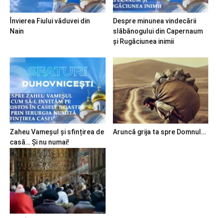
Învierea Fiului văduvei din
Despre minunea vindecării
Nain
slăbănogului din Capernaum
și Rugăciunea inimii
Zaheu Vameșul și sfințirea de
Aruncă grija ta spre Domnul…
casă… Și nu numai!