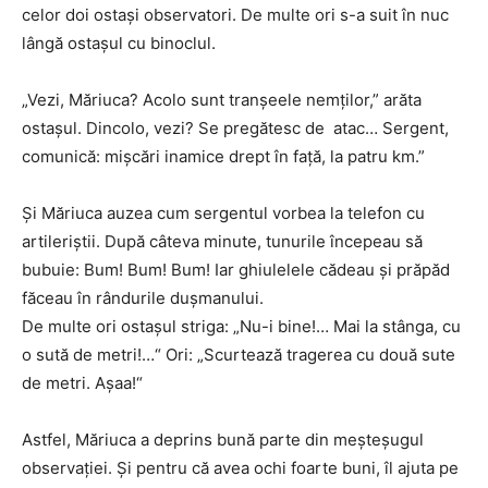
celor doi ostaşi observatori. De multe ori s-a suit în nuc
lângă ostaşul cu binoclul.
„Vezi, Măriuca? Acolo sunt tranşeele nemţilor,” arăta
ostaşul. Dincolo, vezi? Se pregătesc de atac… Sergent,
comunică: mişcări inamice drept în faţă, la patru km.”
Şi Măriuca auzea cum sergentul vorbea la telefon cu
artileriştii. După câteva minute, tunurile începeau să
bubuie: Bum! Bum! Bum! Iar ghiulelele cădeau şi prăpăd
făceau în rândurile duşmanului.
De multe ori ostaşul striga: „Nu-i bine!… Mai la stânga, cu
o sută de metri!…“ Ori: „Scurtează tragerea cu două sute
de metri. Aşaa!“
Astfel, Măriuca a deprins bună parte din meşteşugul
observaţiei. Şi pentru că avea ochi foarte buni, îl ajuta pe