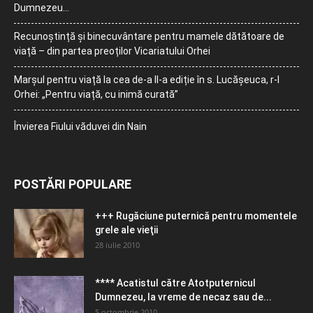
Dumnezeu…
Recunoștință și binecuvântare pentru mamele dătătoare de
viață – din partea preoților Vicariatului Orhei
Marșul pentru viață la cea de-a II-a ediție în s. Lucășeuca, r-l
Orhei: „Pentru viață, cu inimă curată”
Învierea Fiului văduvei din Nain
POSTĂRI POPULARE
+++ Rugăciune puternică pentru momentele
grele ale vieţii
28 iulie 2010
**** Acatistul către Atotputernicul
Dumnezeu, la vreme de necaz sau de...
5 octombrie 2010