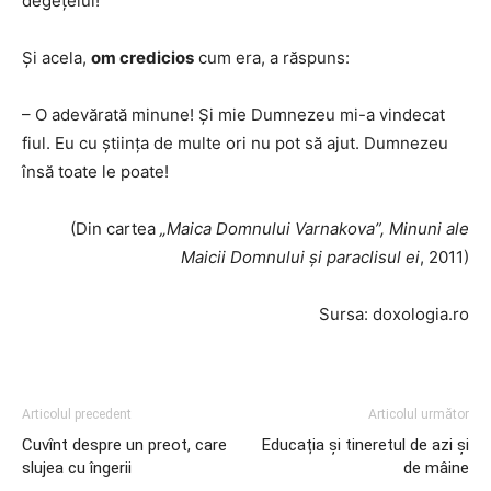
degețelul!
Și acela,
om credicios
cum era, a răspuns:
– O adevărată minune! Și mie Dumnezeu mi-a vindecat
fiul. Eu cu știința de multe ori nu pot să ajut. Dumnezeu
însă toate le poate!
(Din cartea
„Maica Domnului Varnakova”, Minuni ale
Maicii Domnului și paraclisul ei
, 2011)
Sursa: doxologia.ro
Articolul precedent
Articolul următor
Cuvînt despre un preot, care
Educația și tineretul de azi și
slujea cu îngerii
de mâine