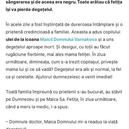
sângerarea și de aceea era negru. Toate arătau că fetița
își va pierde degețelul.
În acele zile a fost înștiințată de dureroasa întâmplare și o
prietenă credincioasă a familiei. Aceasta a adus copilului
ulei de la icoana
Maicii Domnului Varnakova
și a uns
degețelul aproape mort. Și desigur, cu toții au făcut
rugăciune fierbinte, mai ales mama fetiței. În ziua
următoare, dimineața, cum s-a trezit copilașul, privește
mama lui și ce să vadă? Degețelul era alb și normal, la fel
ca și celelalte. Ajutorul dumnezeiesc a venit imediat!
Toată familia împreună cu prietenii s-au bucurat, au slăvit
pe Dumnezeu și pe Maica Sa. Fetița, în ziua următoare,
când a mers la medic, i-a spus:
– Domnule doctor, Maica Domnului mi-a readus la viață