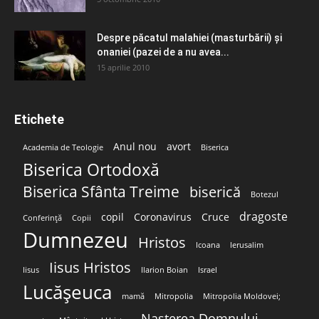
Despre păcatul malahiei (masturbării) şi
onaniei (pazei de a nu avea...
15 aprilie 2010
Etichete
Anul nou
avort
Academia de Teologie
Biserica
Biserica Ortodoxă
Biserica Sfânta Treime
biserică
Botezul
dragoste
copil
Coronavirus
Cruce
Conferință
Copii
Dumnezeu
Hristos
Icoana
Ierusalim
Iisus Hristos
Iisus
Ilarion Boian
Israel
Lucășeuca
mamă
Mitropolia
Mitropolia Moldovei;
Nașterea Domnului