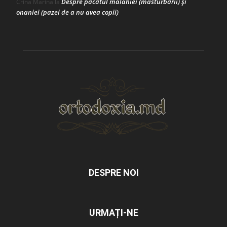
Despre păcatul malahiei (masturbării) şi
Crina Marina
la
onaniei (pazei de a nu avea copii)
DESPRE NOI
URMAȚI-NE