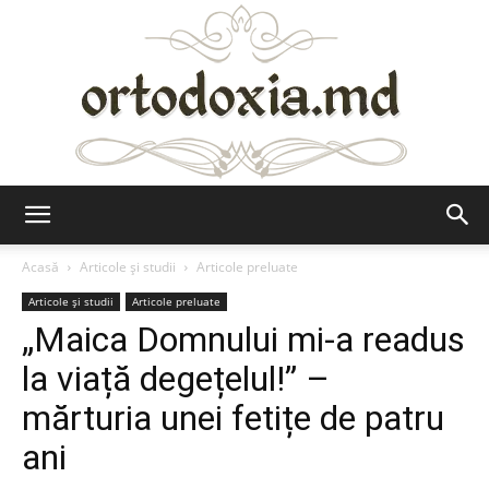
Ortodoxia.md
Acasă
Articole şi studii
Articole preluate
Articole şi studii
Articole preluate
„Maica Domnului mi-a readus
la viață degețelul!” –
mărturia unei fetițe de patru
ani