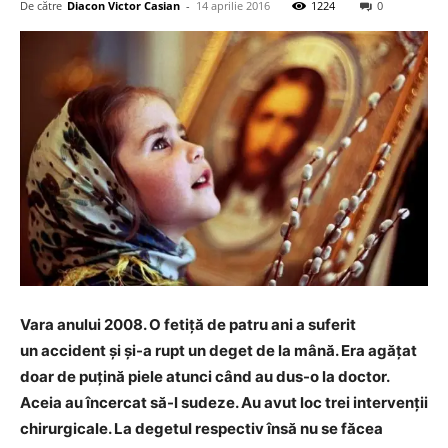
De către
Diacon Victor Casian
-
14 aprilie 2016
1224
0
Vara anului 2008. O fetiță de patru ani a suferit
un accident și și-a rupt un deget de la mână. Era agățat
doar de puțină piele atunci când au dus-o la doctor.
Aceia au încercat să-l sudeze. Au avut loc trei intervenții
chirurgicale. La degetul respectiv însă nu se făcea