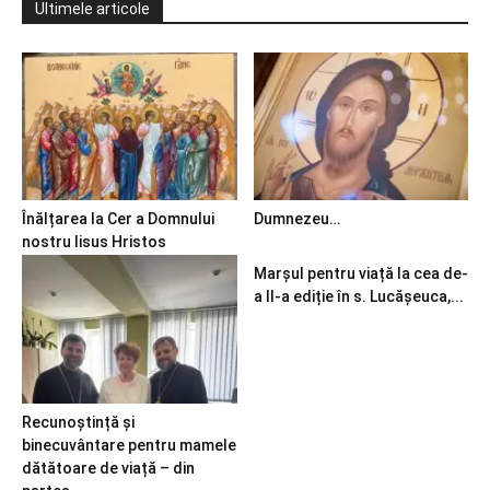
Ultimele articole
Înălțarea la Cer a Domnului
Dumnezeu…
nostru Iisus Hristos
Marșul pentru viață la cea de-
a II-a ediție în s. Lucășeuca,...
Recunoștință și
binecuvântare pentru mamele
dătătoare de viață – din