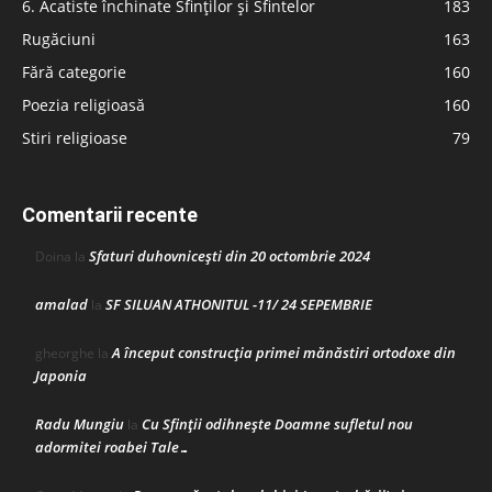
6. Acatiste închinate Sfinților și Sfintelor
183
Rugăciuni
163
Fără categorie
160
Poezia religioasă
160
Stiri religioase
79
Comentarii recente
Sfaturi duhovnicești din 20 octombrie 2024
Doina
la
amalad
SF SILUAN ATHONITUL -11/ 24 SEPEMBRIE
la
A început construcţia primei mănăstiri ortodoxe din
gheorghe
la
Japonia
Radu Mungiu
Cu Sfinții odihnește Doamne sufletul nou
la
adormitei roabei Tale…