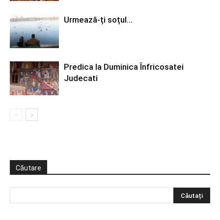
Urmează-ți soțul…
Predica la Duminica Înfricosatei
Judecati
Căutare