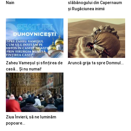
Nain
slăbănogului din Capernaum
și Rugăciunea inimii
Zaheu Vameșul și sfințirea de
Aruncă grija ta spre Domnul…
casă… Și nu numai!
Ziua Învierii, să ne luminăm
popoare…