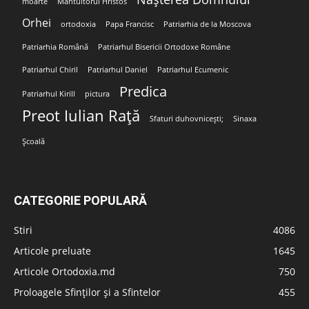
moarte
Mântuitorul Hristos
Orhei
ortodoxia
Papa Francisc
Patriarhia de la Moscova
Patriarhia Română
Patriarhul Bisericii Ortodoxe Române
Patriarhul Chiril
Patriarhul Daniel
Patriarhul Ecumenic
Predica
Patriarhul Kirill
pictura
Preot Iulian Rață
Sfaturi duhovnicești;
Sinaxa
Școală
CATEGORIE POPULARĂ
Stiri
4086
Articole preluate
1645
Articole Ortodoxia.md
750
Proloagele Sfinților și a Sfintelor
455