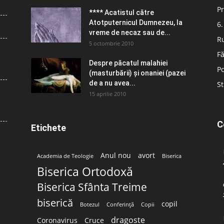
Pr
**** Acatistul către
Atotputernicul Dumnezeu, la
6.
vreme de necaz sau de...
R
5 octombrie 2010
Fă
Despre păcatul malahiei
Po
(masturbării) şi onaniei (pazei
de a nu avea...
St
15 aprilie 2010
C
Etichete
Anul nou
avort
Academia de Teologie
Biserica
Biserica Ortodoxă
Biserica Sfânta Treime
biserică
copil
Botezul
Conferință
Copii
dragoste
Coronavirus
Cruce