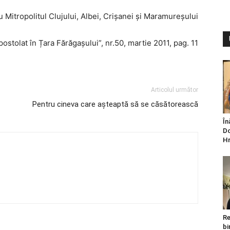
 Mitropolitul Clujului, Albei, Crișanei și Maramureșului
postolat în Țara Fărăgașului”, nr.50, martie 2011, pag. 11
Articolul următor
Pentru cineva care așteaptă să se căsătorească
În
Do
Hr
Re
bi