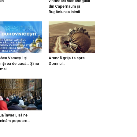
in
vindecării slăbănogului
din Capernaum și
Rugăciunea inimii
heu Vameșul și
Aruncă grija ta spre
ințirea de casă… Și nu
Domnul…
mai!
ua Învierii, să ne
minăm popoare…