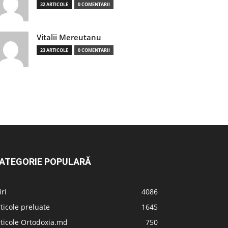
32 ARTICOLE
0 COMENTARII
Vitalii Mereutanu
23 ARTICOLE
0 COMENTARII
ATEGORIE POPULARĂ
iri
4086
ticole preluate
1645
ticole Ortodoxia.md
750