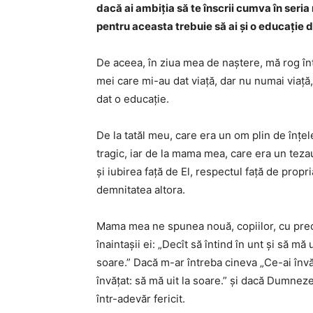
dacă ai ambiția să te înscrii cumva în seria 
pentru aceasta trebuie să ai și o educație d
De aceea, în ziua mea de naștere, mă rog înt
mei care mi-au dat viață, dar nu numai viață,
dat o educație.
De la tatăl meu, care era un om plin de înțel
tragic, iar de la mama mea, care era un teza
și iubirea față de El, respectul față de prop
demnitatea altora.
Mama mea ne spunea nouă, copiilor, cu prec
înaintașii ei: „Decît să întind în unt și să mă 
soare.” Dacă m-ar întreba cineva „Ce-ai înv
învățat: să mă uit la soare.” și dacă Dumnez
într-adevăr fericit.