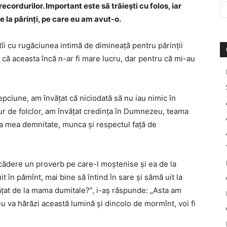
recordurilor. Important este să trăiești cu folos, iar
e la părinți, pe care eu am avut-o.
îi cu rugăciunea intimă de dimineață pentru părinții
 că aceasta încă n-ar fi mare lucru, dar pentru că mi-au
epciune, am învățat că niciodată să nu iau nimic în
ur de folclor, am învățat credința în Dumnezeu, teama
ria mea demnitate, munca și respectul față de
ădere un proverb pe care-l moștenise și ea de la
uit în pămînt, mai bine să întind în sare și sămă uit la
ățat de la mama dumitale?”, i-aș răspunde: „Asta am
eu va hărăzi această lumină și dincolo de mormînt, voi fi