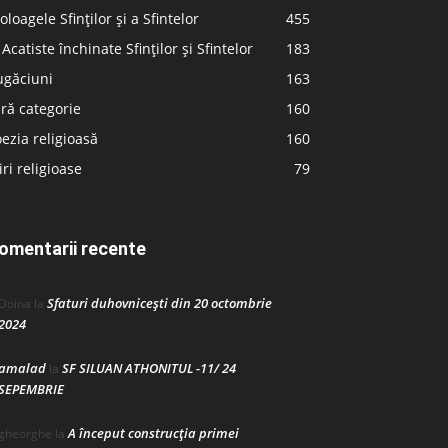
oloagele Sfinților și a Sfintelor
455
 Acatiste închinate Sfinților și Sfintelor
183
ugăciuni
163
ră categorie
160
ezia religioasă
160
iri religioase
79
omentarii recente
Sfaturi duhovnicești din 20 octombrie
Doina
la
2024
amalad
SF SILUAN ATHONITUL -11/ 24
la
SEPEMBRIE
A început construcţia primei
gheorghe
la