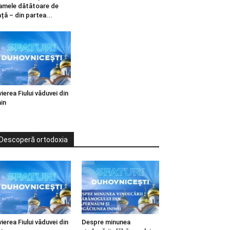
mele dătătoare de
ață – din partea...
vierea Fiului văduvei din
in
Descoperă ortodoxia
vierea Fiului văduvei din
Despre minunea