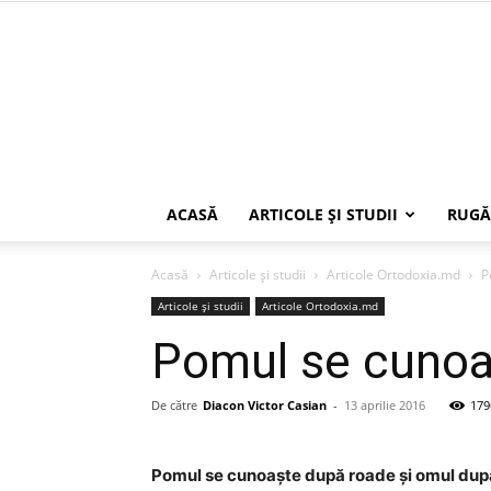
ACASĂ
ARTICOLE ŞI STUDII
RUGĂ
Acasă
Articole şi studii
Articole Ortodoxia.md
P
Articole şi studii
Articole Ortodoxia.md
Pomul se cunoa
De către
Diacon Victor Casian
-
13 aprilie 2016
179
Pomul se cunoaște după roade și omul după f