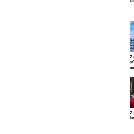
Na
Za
sf
nu
Zi
lu