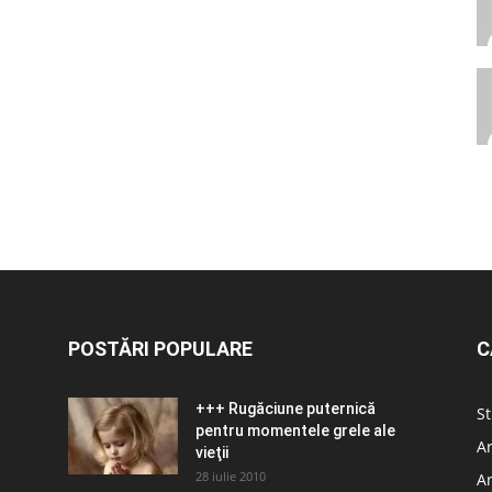
POSTĂRI POPULARE
C
+++ Rugăciune puternică
St
pentru momentele grele ale
Ar
vieţii
28 iulie 2010
Ar