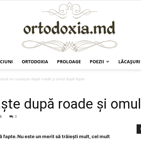
CIUNI
ORTODOXIA
PROLOAGE
POEZII
LĂCAŞURI
Ortodoxia.md
omul se cunoaște după roade și omul după fapte
ște după roade și omul
6
0
apte. Nu este un merit să trăiești mult, cel mult