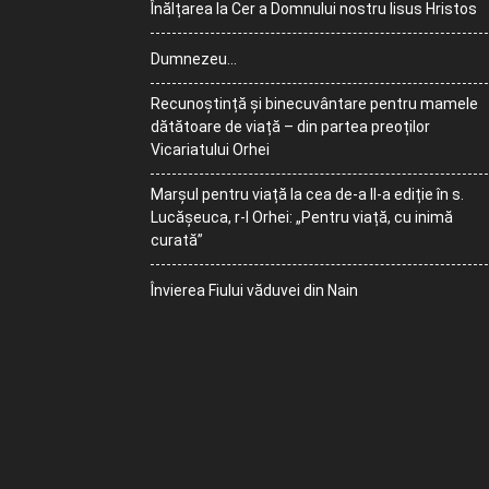
Înălțarea la Cer a Domnului nostru Iisus Hristos
Dumnezeu…
Recunoștință și binecuvântare pentru mamele
dătătoare de viață – din partea preoților
Vicariatului Orhei
Marșul pentru viață la cea de-a II-a ediție în s.
Lucășeuca, r-l Orhei: „Pentru viață, cu inimă
curată”
Învierea Fiului văduvei din Nain