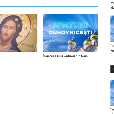
ma
vi
În
Na
Învierea Fiului văduvei din Nain
În