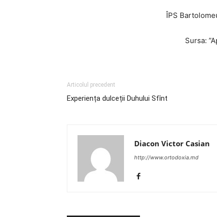
ÎPS Bartolomeu
Sursa: ”A
Articolul precedent
Experiența dulceții Duhului Sfînt
Diacon Victor Casian
http://www.ortodoxia.md