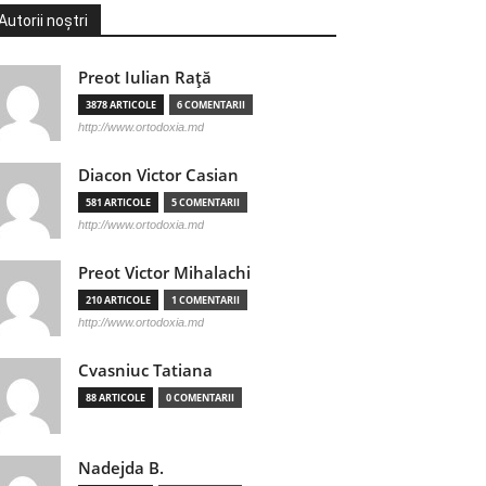
Autorii noștri
Preot Iulian Raţă
3878 ARTICOLE
6 COMENTARII
http://www.ortodoxia.md
Diacon Victor Casian
581 ARTICOLE
5 COMENTARII
http://www.ortodoxia.md
Preot Victor Mihalachi
210 ARTICOLE
1 COMENTARII
http://www.ortodoxia.md
Cvasniuc Tatiana
88 ARTICOLE
0 COMENTARII
Nadejda B.