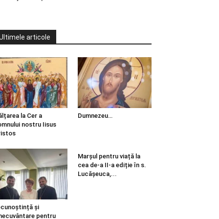
Ultimele articole
ălțarea la Cer a
Dumnezeu…
mnului nostru Iisus
istos
Marșul pentru viață la
cea de-a II-a ediție în s.
Lucășeuca,...
cunoștință și
necuvântare pentru