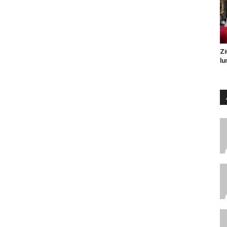
Zi
lu