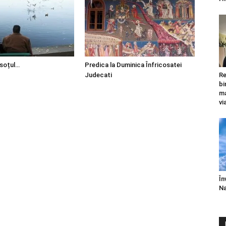
 soțul…
Predica la Duminica Înfricosatei
Judecati
Re
bi
ma
vi
În
Na