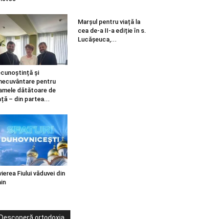
Marșul pentru viață la
cea de-a II-a ediție în s.
Lucășeuca,...
cunoștință și
necuvântare pentru
mele dătătoare de
ață – din partea...
vierea Fiului văduvei din
in
Descoperă ortodoxia