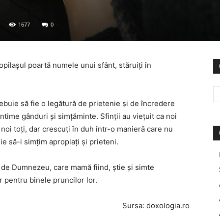
1677
0
pilașul poartă numele unui sfânt, stăruiți în
rebuie să fie o legătură de prietenie și de încredere
ntime gânduri și simțăminte. Sfinții au viețuit ca noi
ca noi toți, dar crescuți în duh într-o manieră care nu
 să-i simțim apropiați şi prieteni.
i de Dumnezeu, care mamă fiind, știe și simte
 pentru binele pruncilor lor.
Sursa: doxologia.ro