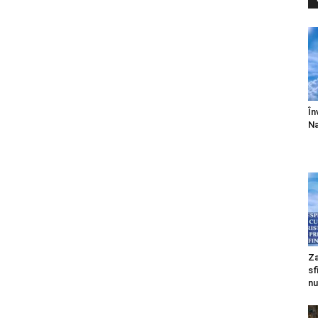
În
Na
Za
sf
nu