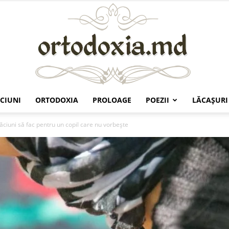
CIUNI
ORTODOXIA
PROLOAGE
POEZII
LĂCAŞURI
Ortodoxia.md
ăciuni să fac pentru un copil care nu vorbește