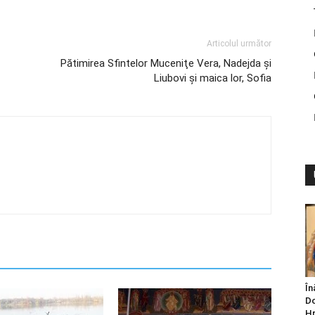
Articolul următor
Pătimirea Sfintelor Muceniţe Vera, Nadejda și
Liubovi şi maica lor, Sofia
În
Do
Hr