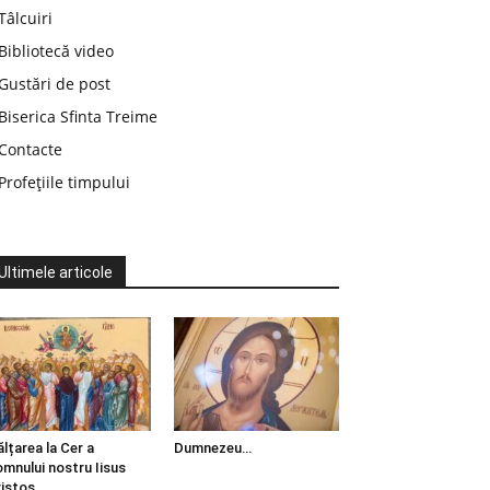
Tâlcuiri
Bibliotecă video
Gustări de post
Biserica Sfinta Treime
Contacte
Profețiile timpului
Ultimele articole
ălțarea la Cer a
Dumnezeu…
mnului nostru Iisus
istos