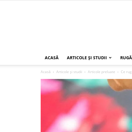
ACASĂ
ARTICOLE ŞI STUDII
RUGĂ
Acasă
Articole şi studii
Articole preluate
Ce rug