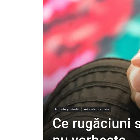
Articole şi studii
Articole preluate
Ce rugăciuni s