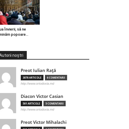
ua Învierii, să ne
minăm popoare…
Autorii noștri
Preot Iulian Raţă
3878 ARTICOLE
6 COMENTARII
http://www.ortodoxia.md
Diacon Victor Casian
581 ARTICOLE
5 COMENTARII
http://www.ortodoxia.md
Preot Victor Mihalachi