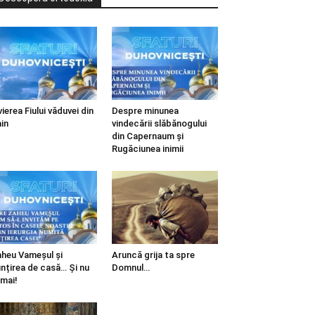
vierea Fiului văduvei din
Despre minunea
in
vindecării slăbănogului
din Capernaum și
Rugăciunea inimii
heu Vameșul și
Aruncă grija ta spre
ințirea de casă… Și nu
Domnul…
mai!