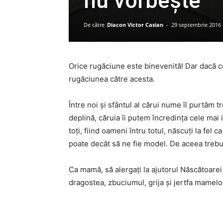
nu vorbește
De către
Diacon Victor Casian
-
29 septembrie 2016
Orice rugăciune este binevenită! Dar dacă co
rugăciunea către acesta.
Între noi și sfântul al cărui nume îl purtăm t
deplină, căruia îi putem încredința cele mai i
toți, fiind oameni întru totul, născuți la fel 
poate decât să ne fie model. De aceea trebuie
Ca mamă, să alergați la ajutorul Născătoare
dragostea, zbuciumul, grija și jertfa mamelor